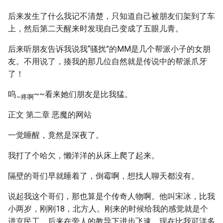
后来发生了什么我记不清楚，只知道自己被朋友们架到了车
上，然后第二天醒来时发现自己变成了五眼儿青。
后来听朋友告诉我说我“骚扰”的MM是几个帮派小子的女朋
友。不用说了，揍我的那几位自然就是传说中的帮派爪牙
了！
呜
~~看来她们朋友是比我猛。
~疼啊
正文 第二章 恶魔的网站
一觉睡醒，竟然是深夜了。
我打了个哈欠，懒洋洋的从床上爬了起来。
隔壁的哥们早就睡着了，倒霉啊，想找人聊天都没有。
说起我这个哥们，那也算是个传奇人物啊。他叫宋冰，比我
小两岁，刚刚18，北方人。刚来的时候给我的感觉就是个
进京民工，后来在旁人的教导下进步飞速，现在比我可洋多