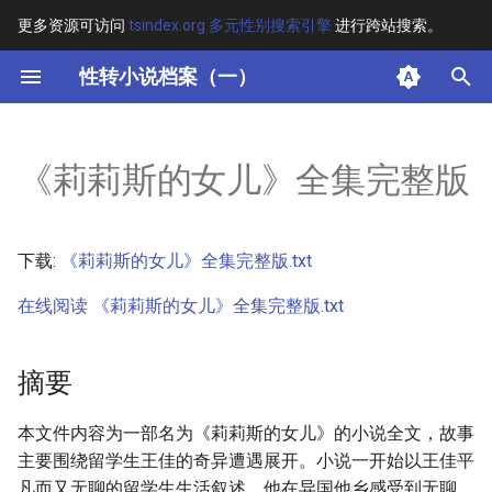
更多资源可访问
tsindex.org 多元性别搜索引擎
进行跨站搜索。
键
性转小说档案（一）
入
摘要
以
《莉莉斯的女儿》全集完整版
开
其他信息
始
正文
下载:
《莉莉斯的女儿》全集完整版.txt
搜
在线阅读 《莉莉斯的女儿》全集完整版.txt
索
摘要
本文件内容为一部名为《莉莉斯的女儿》的小说全文，故事
主要围绕留学生王佳的奇异遭遇展开。小说一开始以王佳平
凡而又无聊的留学生生活叙述，他在异国他乡感受到无聊、