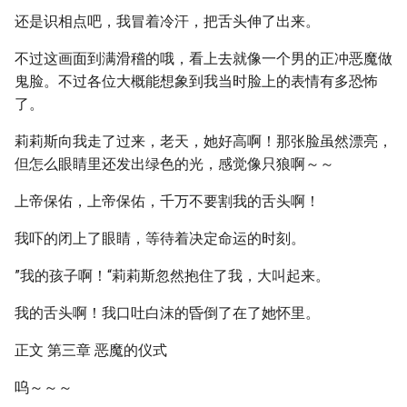
还是识相点吧，我冒着冷汗，把舌头伸了出来。
不过这画面到满滑稽的哦，看上去就像一个男的正冲恶魔做
鬼脸。不过各位大概能想象到我当时脸上的表情有多恐怖
了。
莉莉斯向我走了过来，老天，她好高啊！那张脸虽然漂亮，
但怎么眼睛里还发出绿色的光，感觉像只狼啊～～
上帝保佑，上帝保佑，千万不要割我的舌头啊！
我吓的闭上了眼睛，等待着决定命运的时刻。
”我的孩子啊！“莉莉斯忽然抱住了我，大叫起来。
我的舌头啊！我口吐白沫的昏倒了在了她怀里。
正文 第三章 恶魔的仪式
呜～～～