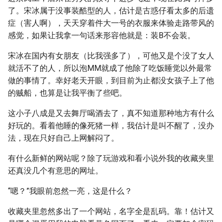
了。宋冰属于没事装酷型的人，估计是古惑仔看太多的后遗
症（害人啊），天天穿着件大一号的衣服来体验走路带风的
感觉，如果让我拿一句话来形容他就是：装B不会装。
宋冰在国内有女朋友（比我强多了），可他又是个没了女人
就活不了的人，所以泡MM就成了他除了吃饭睡觉以外最常
做的事情了。幸好老天开眼，到目前为止都没女孩子上了他
的贼船，也算是让我平衡了些吧。
这小子八成是又去舞厅喝酒去了，真不知道那种地方有什么
好玩的。看着他睡的像死猪一样，我估计是叫不醒了，没办
法，现在只好自己上网解闷了。
有什么新鲜的网站呢？除了玩游戏和看小说外我的收藏夹里
还真没几个有意思的网址。
“嗯？”我眼前忽然一亮，这是什么？
收藏夹里忽然多出了一个网站，名字全是乱码。靠！估计又