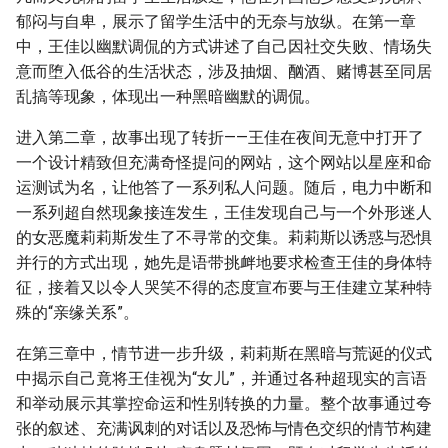
郁闷与自卑，展示了留学生活中的无奈与放纵。在第一章
中，王佳以幽默调侃的方式讲述了自己因社交失败、情场失
意而堕入低谷的生活状态，涉及抽烟、酗酒、赌博甚至同居
乱搞等现象，体现出一种黑暗幽默的调侃。
进入第二章，故事出现了转折——王佳在夜间无意中打开了
一个设计精致但充满奇怪提问的网站，这个网站以星座和命
运测试为名，让他答了一系列私人问题。随后，电力中断和
一系列超自然现象接连发生，王佳发现自己与一个外形迷人
的女恶魔莉莉斯发生了不寻常的交集。莉莉斯以诱惑与恐惧
并行的方式出现，她先是语带挑衅地要求检查王佳的身体特
征，接着又以令人哭笑不得的态度宣布要与王佳建立某种特
殊的“亲缘关系”。
在第三章中，情节进一步升级，莉莉斯在黑暗与荒诞的仪式
中揭示自己竟将王佳视为“女儿”，并通过各种超现实的言语
和举动展示其掌控命运和性别转换的力量。整个故事通过夸
张的叙述、充满讽刺的对话以及恐怖与情色交织的情节构建