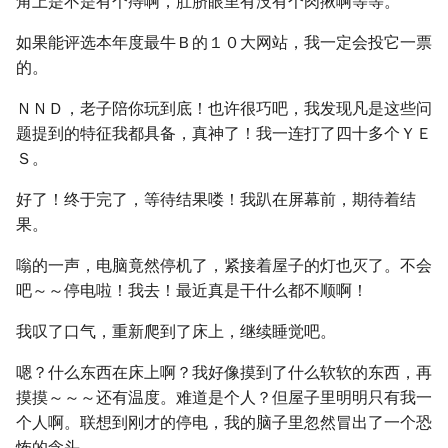
角上是不是有个痔啊，肚脐眼里有没有个肉揪啊等等。
如果能评选本年度最牛Ｂ的１０大网站，我一定会投它一票
的。
ＮＮＤ，老子陪你玩到底！也许很巧吧，我发现凡是这些问
题提到的特征我都具备，真神了！我一连打了四十多个ＹＥ
Ｓ。
好了！终于完了，等待结果喽！我趴在屏幕前，期待着结
果。
嗡的一声，电脑竟然停机了，紧接着屋子的灯也灭了。不会
吧～～停电啦！我去！最近真是干什么都不顺啊！
我叹了口气，重新爬到了床上，继续睡觉吧。
嗯？什么东西在床上啊？我好像摸到了什么软软的东西，再
摸摸～～～还有温度。难道是个人？但屋子里明明只有我一
个人啊。联想到刚才的停电，我的脑子里忽然冒出了一个恐
怖的念头。