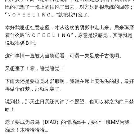
巴的把想了一晚上的话说了出去，对方只是很老练的回答：
“ＮＯＦＥＥＬＩＮＧ。”就把我打发了。
幸好我思想红意志坚，才从这次的阴影中走出来。后来琢磨
着什么叫“ＮＯＦＥＥＬＩＮＧ”，原意是没感觉，实际就是
说我很傻Ｂ吧。
这件事情一直被人当笑话看，可谓一失足成千古恨啊。
又想歪了！靠，睡觉睡觉！
下雨天还是要睡觉才舒服啊，我躺在床上美滋滋的想，最好
再做个好梦，那就完美了。
说到梦，那天生日我还真许了个愿望，也可以称之为白日梦
哈！
老子要成为最鸟（DIAO）的情场高手，要让一班MM为我
痴迷！木哈哈哈哈
~