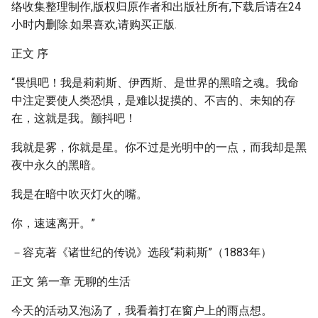
络收集整理制作,版权归原作者和出版社所有,下载后请在24
小时内删除.如果喜欢,请购买正版.
正文 序
“畏惧吧！我是莉莉斯、伊西斯、是世界的黑暗之魂。我命
中注定要使人类恐惧，是难以捉摸的、不吉的、未知的存
在，这就是我。颤抖吧！
我就是雾，你就是星。你不过是光明中的一点，而我却是黑
夜中永久的黑暗。
我是在暗中吹灭灯火的嘴。
你，速速离开。”
－容克著《诸世纪的传说》选段“莉莉斯”（1883年）
正文 第一章 无聊的生活
今天的活动又泡汤了，我看着打在窗户上的雨点想。