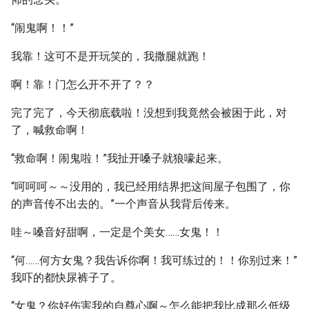
“闹鬼啊！！”
我靠！这可不是开玩笑的，我撒腿就跑！
啊！靠！门怎么开不开了？？
完了完了，今天彻底载啦！没想到我竟然会被困于此，对
了，喊救命啊！
“救命啊！闹鬼啦！”我扯开嗓子就狼嚎起来。
“呵呵呵～～没用的，我已经用结界把这间屋子包围了，你
的声音传不出去的。”一个声音从我背后传来。
哇～嗓音好甜啊，一定是个美女……女鬼！！
“何……何方女鬼？我告诉你啊！我可练过的！！你别过来！”
我吓的都快尿裤子了。
“女鬼？你好伤害我的自尊心啊～怎么能把我比成那么低级