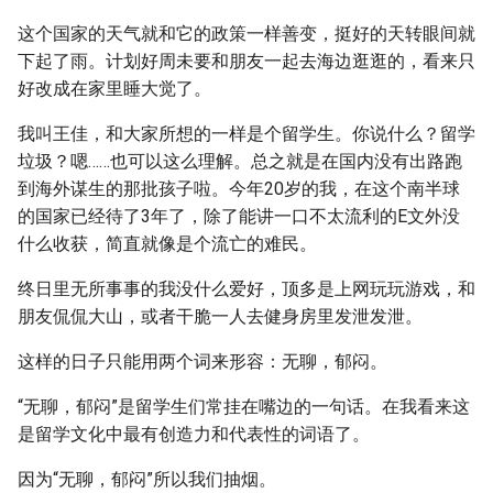
这个国家的天气就和它的政策一样善变，挺好的天转眼间就
下起了雨。计划好周未要和朋友一起去海边逛逛的，看来只
好改成在家里睡大觉了。
我叫王佳，和大家所想的一样是个留学生。你说什么？留学
垃圾？嗯……也可以这么理解。总之就是在国内没有出路跑
到海外谋生的那批孩子啦。今年20岁的我，在这个南半球
的国家已经待了3年了，除了能讲一口不太流利的E文外没
什么收获，简直就像是个流亡的难民。
终日里无所事事的我没什么爱好，顶多是上网玩玩游戏，和
朋友侃侃大山，或者干脆一人去健身房里发泄发泄。
这样的日子只能用两个词来形容：无聊，郁闷。
“无聊，郁闷”是留学生们常挂在嘴边的一句话。在我看来这
是留学文化中最有创造力和代表性的词语了。
因为“无聊，郁闷”所以我们抽烟。