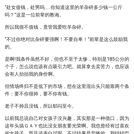
“处女值钱，处男吗……你知道这里的羊杂碎多少钱一公斤
吗？”这是一位前辈的教诲。
所以我很不值钱，竟管我爱吃羊杂碎。
“不过你绝对比杂碎要强啊！不要自卑！”前辈是这么鼓励我
的。
是啊!我条件虽然不好，但也不至于太惨，特别是185公分的
个子，怎么说也该有点吸引力吧。就算拿去卖苦力，也应该
会有人抬抬我的身价啊。
但情场终归不是低下的市场，想在这里混出头只能靠两个条
件：要不你很帅，要不你有钱。
老子不帅且没钱，所以郁闷至今。
以前我总说自己对女孩子没兴趣，其实那是一种借口，因为
这年头搞ＧＡＹ也比没女朋友要光荣啊。我也曾经有过喜欢
的女孩子，而且还表白过呢。不过结果是悲惨的，我结结巴