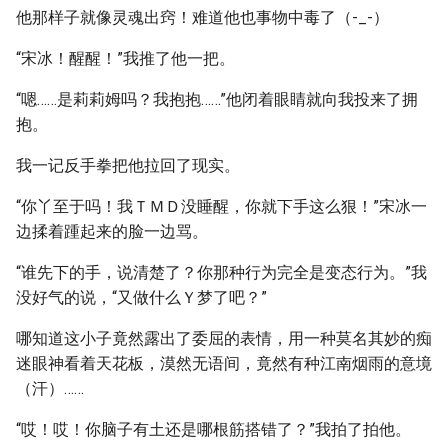
他那样子就像灵魂出窍！难道他也事物中毒了（-_-）
“宋冰！醒醒！”我推了他一把。
“嗯……是莉莉姆吗？我抱抱……”他闭着眼睛就向我投来了拥
抱。
我一记反手拳把他拉回了现实。
“你丫至于吗！我ＴＭＤ没睡醒，你就下手这么狠！”宋冰一
边揉着踵起来的脸一边骂。
“谁先下的手，说清楚了？你那种行为完全是变态行为。”我
没好气的说，“又做什么Ｙ梦了吧？”
哪知道这小子竟然露出了委屈的表情，用一种莫名其妙的痴
迷眼神看着天花板，漠然无语间，竟然有种江南烟雨的意境
（汗）……
“哎！哎！你脑子有土还是哪根筋搭错了？”我拍了拍他。