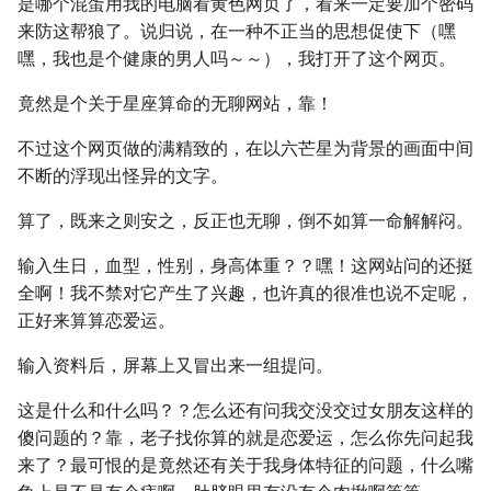
是哪个混蛋用我的电脑看黄色网页了，看来一定要加个密码
来防这帮狼了。说归说，在一种不正当的思想促使下（嘿
嘿，我也是个健康的男人吗～～），我打开了这个网页。
竟然是个关于星座算命的无聊网站，靠！
不过这个网页做的满精致的，在以六芒星为背景的画面中间
不断的浮现出怪异的文字。
算了，既来之则安之，反正也无聊，倒不如算一命解解闷。
输入生日，血型，性别，身高体重？？嘿！这网站问的还挺
全啊！我不禁对它产生了兴趣，也许真的很准也说不定呢，
正好来算算恋爱运。
输入资料后，屏幕上又冒出来一组提问。
这是什么和什么吗？？怎么还有问我交没交过女朋友这样的
傻问题的？靠，老子找你算的就是恋爱运，怎么你先问起我
来了？最可恨的是竟然还有关于我身体特征的问题，什么嘴