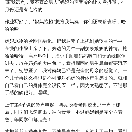
“离我远点，我不喜欢男人”妈妈的声音冷的让人发抖哦，4
月份还是有点冷的
作业写好了。“妈妈抱抱”想抢我妈妈，你们还未够班呀，哈
哈哈哈
妈妈冰冷的脸瞬间融化。把我从凳子上抱到她软香的怀中，
在我的小脸上亲了下。旁边的男生一副羡慕嫉妒的神情。挖
哈哈哈哈，高兴ING中，把小手顺着妈妈胸口扣子的缝隙伸
进去，放在妈妈的大白兔上，看得周围的男生鼻血都要流下
来了。别想歪了，我对妈妈已经是完全的母亲的感觉了。一
个儿子再这么样也是不可能对妈妈的身体产生感觉的。就和
自己看自己的身体完全没反应一样，因为太熟悉了。不过那
手感的确很好。嘿嘿。
上午第4节课的铃声响起，再期盼着老师说出那一声下课
后，同学们飞速跑出，冲向食堂，不过妈妈到是完全不着
急，等同学们都走光了
才抱着我下楼去食堂，不愧是高中生，食欲大于一切。看到