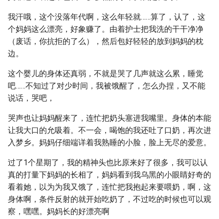
我汗哦，这个没落年代啊，这么年轻就……算了，认了，这
个妈妈这么漂亮，好象赚了。由着护士把我洗的干干净净
（废话，你抗拒的了么），然后包好轻轻的放到妈妈的枕
边。
这个婴儿的身体还真弱，不就是哭了几声就这么累，睡觉
吧……不知过了对少时间，我被饿醒了，怎么办捏，又不能
说话，哭吧，
哭声也让妈妈醒来了，连忙把奶头塞进我嘴里。身体的本能
让我大口的允吸着。不一会，喝饱的我还吐了口奶，再次进
入梦乡。妈妈仔细端详着我熟睡的小脸，脸上无尽的爱意。
过了1个星期了，我的精神头也比原来好了很多，我可以认
真的打量下妈妈的长相了，妈妈看到我乌黑的小眼睛好奇的
看着她，以为为我又饿了，连忙把我抱起来要喂奶，啊，这
身体啊，条件反射的就开始吃奶了，不过吃的时候也可以观
察，嘿嘿。妈妈长的好漂亮啊