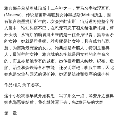
雅典娜是希腊奥林珀斯十二主神之一，罗马名字弥涅耳瓦
(Minerva)。传说是宙斯与聪慧女神墨提斯(Metis)所生，因
有预言说墨提斯所生的儿女会推翻宙斯，宙斯遂将她整个吞
入腹中，谁知头痛不已，在忍无可忍下召来赫淮斯托斯，劈
开头颅，从宙斯的脑裏跳出来的是一住全身甲胄，挺举金矛
的女神，她就是雅典娜。雅典娜是处女神，具有威力与聪
慧，为宙斯最宠爱的女儿。雅典娜是希腊人，特别是雅典
人，最崇拜的女神，雅典城的名字就是用女神的名字命名
的，而且亦是她专有的城市。她传授希腊人纺纱、织布、造
船、治金和炼铁等各种技能，还发明犁耙，驯服牛羊，因此
她也是农业与园艺的保护神。她还是法律和秩序的保护神
作品相关 为了凑字
~
这个小说我很早就开始构思，写了那么一点，等变身之雅典
娜也邪恶完结后，我会继续写下去，先2章开头的大纲
第一章