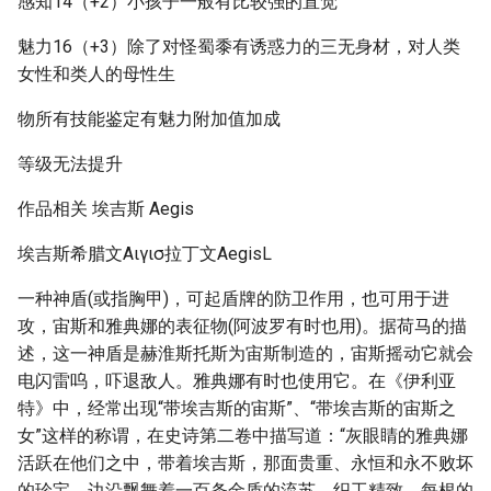
感知14（+2）小孩子一般有比较强的直觉
魅力16（+3）除了对怪蜀黍有诱惑力的三无身材，对人类
女性和类人的母性生
物所有技能鉴定有魅力附加值加成
等级无法提升
作品相关 埃吉斯 Aegis
埃吉斯希腊文Αιγισ拉丁文AegisL
一种神盾(或指胸甲)，可起盾牌的防卫作用，也可用于进
攻，宙斯和雅典娜的表征物(阿波罗有时也用)。据荷马的描
述，这一神盾是赫淮斯托斯为宙斯制造的，宙斯摇动它就会
电闪雷呜，吓退敌人。雅典娜有时也使用它。在《伊利亚
特》中，经常出现“带埃吉斯的宙斯”、“带埃吉斯的宙斯之
女”这样的称谓，在史诗第二卷中描写道：“灰眼睛的雅典娜
活跃在他们之中，带着埃吉斯，那面贵重、永恒和永不败坏
的珍宝，边沿飘舞着一百条金质的流苏，织工精致，每根的