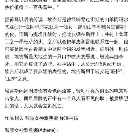
换价抵得上一百头畜牛。”
据荷马以后的传说，埃吉斯是曾经哺育过宙斯的山羊阿玛尔
忒亚(另一说阿玛尔忒亚为一仙女，曾用山羊乳哺育过宙斯)
的皮。宙斯与提坦作战时，把此皮绷在盾牌上，并钉上戈耳
工之一墨杜萨的头。之所以会把羊皮和雷电联系在一起，很
可能是因为古希腊文中这两个词的发音相近。据另外一则传
说，埃吉斯是大地生的一只口中喷火的恶魔，被雅典娜杀
死，用它的皮做了盾牌。在神话中，从公元前6世纪开始，
埃吉斯就成了雅典娜的表征物。埃吉斯用于转义是“庇护”、
“卫护”之意。
埃吉斯的周围装饰有金色的流苏，转动时会放射出闪电来攻
击敌人。而且盾牌的正中有一个凡人看不见的脸，被盾牌照
到的话，凡人就会立刻死亡。
作品相关 智慧女神雅典娜 标准神话
智慧女神雅典娜(Athene)：