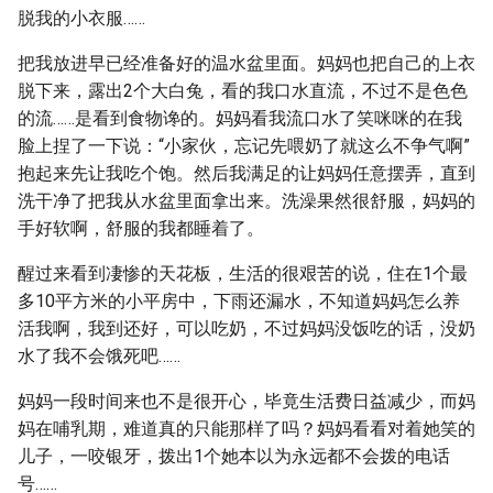
脱我的小衣服……
把我放进早已经准备好的温水盆里面。妈妈也把自己的上衣
脱下来，露出2个大白兔，看的我口水直流，不过不是色色
的流……是看到食物谗的。妈妈看我流口水了笑咪咪的在我
脸上捏了一下说：“小家伙，忘记先喂奶了就这么不争气啊”
抱起来先让我吃个饱。然后我满足的让妈妈任意摆弄，直到
洗干净了把我从水盆里面拿出来。洗澡果然很舒服，妈妈的
手好软啊，舒服的我都睡着了。
醒过来看到凄惨的天花板，生活的很艰苦的说，住在1个最
多10平方米的小平房中，下雨还漏水，不知道妈妈怎么养
活我啊，我到还好，可以吃奶，不过妈妈没饭吃的话，没奶
水了我不会饿死吧……
妈妈一段时间来也不是很开心，毕竟生活费日益减少，而妈
妈在哺乳期，难道真的只能那样了吗？妈妈看看对着她笑的
儿子，一咬银牙，拨出1个她本以为永远都不会拨的电话
号……