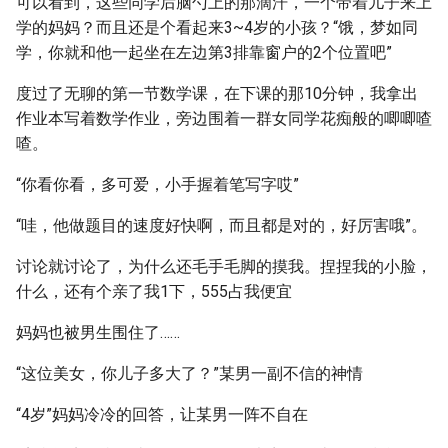
可以看到，这些同学后脑勺上的那滴汗，一个带着儿子来上
学的妈妈？而且还是个看起来3~4岁的小孩？“饿，梦如同
学，你就和他一起坐在左边第3排靠窗户的2个位置吧”
度过了无聊的第一节数学课，在下课的那10分钟，我拿出
作业本写着数学作业，旁边围着一群女同学花痴般的唧唧喳
喳。
“你看你看，多可爱，小手握着笔写字哎”
“哇，他做题目的速度好快啊，而且都是对的，好厉害哦”。
讨论就讨论了，为什么还毛手毛脚的摸我。捏捏我的小脸，
什么，还有个亲了我1下，555占我便宜
妈妈也被男生围住了……
“这位美女，你儿子多大了？”某男一副不信的神情
“4岁”妈妈冷冷的回答，让某男一阵不自在