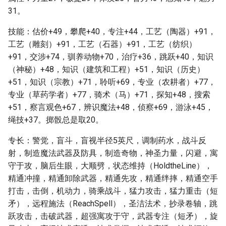
31。
技能：估价+49，攀爬+40，专注+44，工艺（陶器）+91，
工艺（雕刻）+91，工艺（石器）+91，工艺（纺织）
+91，交涉+74，驯养动物+70，治疗+36，跳跃+40，知识
（神秘）+48，知识（建筑和工程）+51，知识（历史）
+51，知识（宗教）+71，聆听+69，专业（农耕者）+77，
专业（草药学者）+77，骑术（马）+71，探知+48，搜索
+51，察言观色+67，辨识魔法+48，侦察+69，游泳+45，
绳技+37。掷骰总是取20。
专长：警觉，盲斗，盲视半径5英尺，调制药水，战斗反
射，制造魔法武器及防具，制造奇物，神圣力量，闪避，寓
守于攻，脑后生眼，大顺劈，状态维持（HoldtheLine），
精通冲撞，精通卸除武器，精通先攻，精通绊摔，精通空手
打击，击倒，机动力，骑乘战斗，猛力攻击，猛力重击（短
矛），远程施法（ReachSpell），圣洁法术，抄录卷轴，跳
跃攻击，击破武器，超强寓攻于守，武器专注（短矛），旋