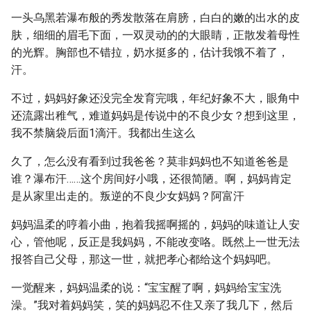
一头乌黑若瀑布般的秀发散落在肩膀，白白的嫩的出水的皮
肤，细细的眉毛下面，一双灵动的的大眼睛，正散发着母性
的光辉。胸部也不错拉，奶水挺多的，估计我饿不着了，
汗。
不过，妈妈好象还没完全发育完哦，年纪好象不大，眼角中
还流露出稚气，难道妈妈是传说中的不良少女？想到这里，
我不禁脑袋后面1滴汗。我都出生这么
久了，怎么没有看到过我爸爸？莫非妈妈也不知道爸爸是
谁？瀑布汗……这个房间好小哦，还很简陋。啊，妈妈肯定
是从家里出走的。叛逆的不良少女妈妈？阿富汗
妈妈温柔的哼着小曲，抱着我摇啊摇的，妈妈的味道让人安
心，管他呢，反正是我妈妈，不能改变咯。既然上一世无法
报答自己父母，那这一世，就把孝心都给这个妈妈吧。
一觉醒来，妈妈温柔的说：“宝宝醒了啊，妈妈给宝宝洗
澡。”我对着妈妈笑，笑的妈妈忍不住又亲了我几下，然后