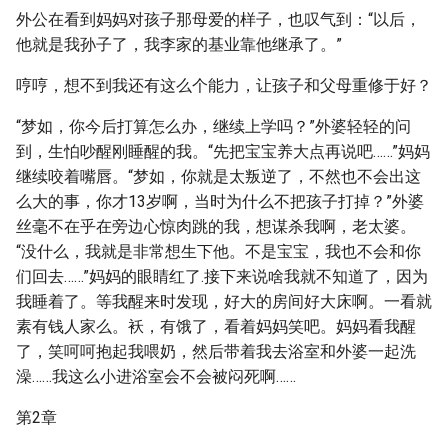
外公在看到妈妈对孩子那母爱的样子，也叹气到：“以后，
他就是我孙子了，我李家的基业靠他继承了。”
哼哼，想不到我还有这么个能力，让孩子和父母重修于好？
“梦如，你今后打算怎么办，继续上学吗？”外婆轻轻的问
到，生怕吵醒刚睡醒的我。“先把宝宝养大点再说吧……”妈妈
继续咬着嘴唇。“梦如，你就是太叛逆了，不然也不会出这
么大的事，你才13岁啊，当时为什么不把孩子打掉？”外婆
丝毫不在乎在旁边心惊肉跳的我，想谋杀我啊，老太婆。
“没什么，我就是非常想生下他。不是宝宝，我也不会和你
们回去……”妈妈的眼睛红了.接下来说啥我就不知道了，因为
我睡着了。等我醒来时发现，好大的房间好大床啊。一看就
素有钱人家么。袄，有饿了，看着妈妈笑吧。妈妈看我醒
了，笑呵呵抱起我喂奶，然后带着我去浴室和外婆一起洗
澡……我这么小进浴室会不会被闷死啊……
第2章