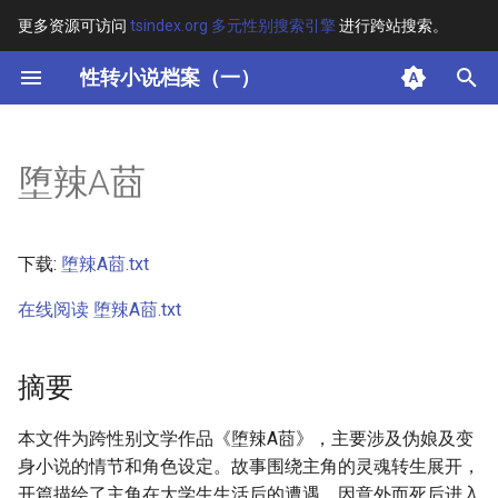
更多资源可访问
tsindex.org 多元性别搜索引擎
进行跨站搜索。
键
性转小说档案（一）
入
摘要
以
堕辣A莔
开
其他信息 [Processed Page
Metadata]
始
下载:
堕辣A莔.txt
搜
正文
在线阅读 堕辣A莔.txt
索
摘要
本文件为跨性别文学作品《堕辣A莔》，主要涉及伪娘及变
身小说的情节和角色设定。故事围绕主角的灵魂转生展开，
开篇描绘了主角在大学生生活后的遭遇，因意外而死后进入