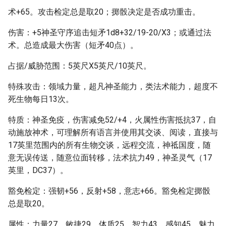
术+65。攻击检定总是取20；掷骰决定是否成功重击。
伤害：+5神圣守序追击短矛1d8+32/19-20/X3；或通过法
术。总造成最大伤害（短矛40点）。
占据/威胁范围：5英尺X5英尺/10英尺。
特殊攻击：领域力量，超凡神圣能力，类法术能力，超度不
死生物每日13次。
特质：神圣免疫，伤害减免52/+4，火属性伤害抵抗37，自
动施放神术，可理解所有语言并使用其交谈、阅读，直接与
17英里范围内的所有生物交谈，远程交流，神祗国度，随
意无误传送，随意位面转移，法术抗力49，神圣灵气（17
英里，DC37）。
豁免检定：强韧+56，反射+58，意志+66。豁免检定掷骰
总是取20。
属性：力量27，敏捷29，体质25，智力43，感知45，魅力