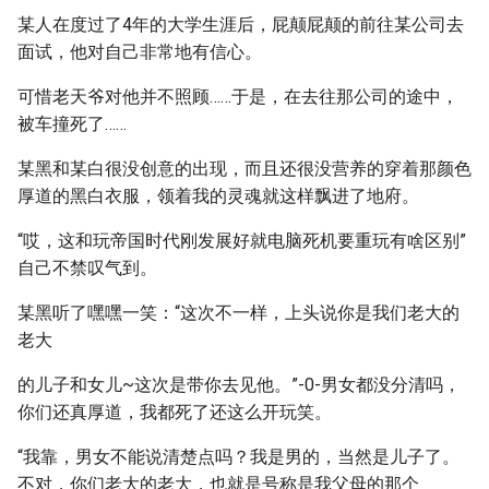
某人在度过了4年的大学生涯后，屁颠屁颠的前往某公司去
面试，他对自己非常地有信心。
可惜老天爷对他并不照顾……于是，在去往那公司的途中，
被车撞死了……
某黑和某白很没创意的出现，而且还很没营养的穿着那颜色
厚道的黑白衣服，领着我的灵魂就这样飘进了地府。
“哎，这和玩帝国时代刚发展好就电脑死机要重玩有啥区别”
自己不禁叹气到。
某黑听了嘿嘿一笑：“这次不一样，上头说你是我们老大的
老大
的儿子和女儿~这次是带你去见他。”-0-男女都没分清吗，
你们还真厚道，我都死了还这么开玩笑。
“我靠，男女不能说清楚点吗？我是男的，当然是儿子了。
不对，你们老大的老大，也就是号称是我父母的那个