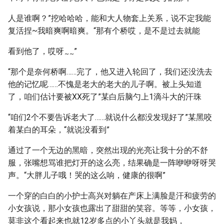
人是谁啊？”挖哈哈哈，能和大人物套上关系，说不定我能
复活捏~我暗爽啊暗爽。“那有个桥哎，是不是过去就能
看到他了，哎呀
”
~
~
“那个是奈何桥啊……完了，他又进入轮回了，我们还没洗去
他的记忆呢……不愧是老大的老大的儿子啊。被上头知道
了，咱们估计要被XX死了”某白后脑勺上1滴斗大的汗珠
“咱们2个不要告诉老大了……就说什么都没发现好了”某黑咬
着某白的耳朵，“就说没看到”
通过了一个无边的黑暗，突然出现的光亮让我十分的不舒
服，张嘴想骂谁把灯开的这么亮，结果确是一阵咿咿呀呀哭
声。“大胖儿子哦！哭的这么响，健康的很啊”
一个穿的白白的小护士高兴对躺在产床上满脸是汗和疲劳的
小女孩说，那小女孩也露出了甜甜的笑容。等等，小女孩，
莫非这个看起来也就12岁多点的小丫头就是我妈，