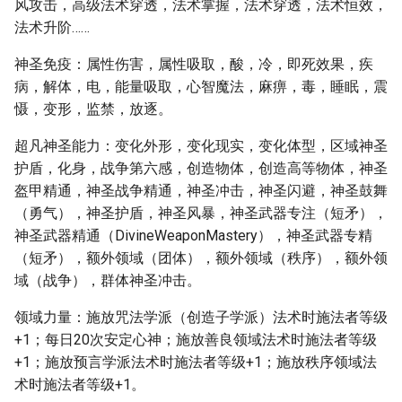
风攻击，高级法术穿透，法术掌握，法术穿透，法术恒效，
法术升阶……
神圣免疫：属性伤害，属性吸取，酸，冷，即死效果，疾
病，解体，电，能量吸取，心智魔法，麻痹，毒，睡眠，震
慑，变形，监禁，放逐。
超凡神圣能力：变化外形，变化现实，变化体型，区域神圣
护盾，化身，战争第六感，创造物体，创造高等物体，神圣
盔甲精通，神圣战争精通，神圣冲击，神圣闪避，神圣鼓舞
（勇气），神圣护盾，神圣风暴，神圣武器专注（短矛），
神圣武器精通（DivineWeaponMastery），神圣武器专精
（短矛），额外领域（团体），额外领域（秩序），额外领
域（战争），群体神圣冲击。
领域力量：施放咒法学派（创造子学派）法术时施法者等级
+1；每日20次安定心神；施放善良领域法术时施法者等级
+1；施放预言学派法术时施法者等级+1；施放秩序领域法
术时施法者等级+1。