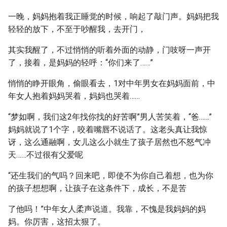
一晚，妈妈抱着我正睡觉的时候，响起了敲门声。妈妈把我
轻轻的放下，不至于吵醒我，去开门，
其实我醒了，不过悄悄的听着外面的动静，门吱呀一声开
了，接着，是妈妈的轻呼：“你们来了……”
悄悄的睁开眼角，偷眼看去，1对中年男女在妈妈面前，中
年女人抱着妈妈哭着，妈妈也哭着……
“梦如啊，我们这2年找你找的好苦啊”男人苦笑着，“爸……”
妈妈就说了1个字，咬着嘴唇不说话了。这老头真让我惊
讶，这么通融啊，女儿这么小就生了孩子居然也不怒气冲
天……不过很有父爱呢
“还生我们的气吗？回来吧，即使不为你自己着想，也为你
的孩子想想啊，让孩子在这条件下，成长，不是苦
了他吗！”中年女人柔声说道。我靠，不愧是我妈妈的妈
妈。你厉害，这招太狠了。