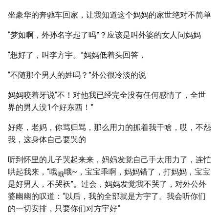
坐豪华的奔驰车回家，让我知道这个妈妈的家世绝对不简单
“梦如啊，外孙名字起了吗”？应该是叫外婆的女人问妈妈
“想好了，叫李方宇。”妈妈低着头回答，
“不随那个男人的姓吗？”外公很冷淡的说
妈妈咬着牙说“不！对他我已经完全没有任何感情了，全世
界的男人没1个好东西！”
好疼，老妈，你骂归骂，那么用力的抓着我干啥，哎，不怨
我，这身体自己要哭的
听到怀里的儿子哭起来来，妈妈发觉自己手太用力了，连忙
哄起我来，“哦
哦~，宝宝乖啊，妈妈错了，打妈妈，宝宝
哦
是好男人，不哭袄”。过会，妈妈发觉我不哭了，对外公外
婆幽幽的叹道：“以后，我的全部就是方宇了。我会听你们
的一切安排，只要你们对方宇好”