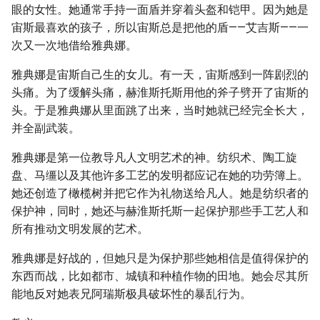
眼的女性。她通常手持一面盾并穿着头盔和铠甲。因为她是
宙斯最喜欢的孩子，所以宙斯总是把他的盾——艾吉斯——一
次又一次地借给雅典娜。
雅典娜是宙斯自己生的女儿。有一天，宙斯感到一阵剧烈的
头痛。为了缓解头痛，赫淮斯托斯用他的斧子劈开了宙斯的
头。于是雅典娜从里面跳了出来，当时她就已经完全长大，
并全副武装。
雅典娜是第一位教导凡人文明艺术的神。纺织术、陶工旋
盘、马缰以及其他许多工艺的发明都应记在她的功劳簿上。
她还创造了橄榄树并把它作为礼物送给凡人。她是纺织者的
保护神，同时，她还与赫淮斯托斯一起保护那些手工艺人和
所有推动文明发展的艺术。
雅典娜是好战的，但她只是为保护那些她相信是值得保护的
东西而战，比如都市、城镇和种植作物的田地。她会尽其所
能地反对她表兄阿瑞斯极具破坏性的暴乱行为。