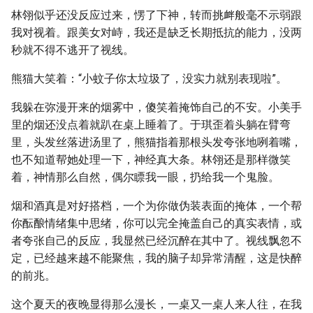
林翎似乎还没反应过来，愣了下神，转而挑衅般毫不示弱跟
我对视着。跟美女对峙，我还是缺乏长期抵抗的能力，没两
秒就不得不逃开了视线。
熊猫大笑着：“小蚊子你太垃圾了，没实力就别表现啦”。
我躲在弥漫开来的烟雾中，傻笑着掩饰自己的不安。小美手
里的烟还没点着就趴在桌上睡着了。于琪歪着头躺在臂弯
里，头发丝落进汤里了，熊猫指着那根头发夸张地咧着嘴，
也不知道帮她处理一下，神经真大条。林翎还是那样微笑
着，神情那么自然，偶尔瞟我一眼，扔给我一个鬼脸。
烟和酒真是对好搭档，一个为你做伪装表面的掩体，一个帮
你酝酿情绪集中思绪，你可以完全掩盖自己的真实表情，或
者夸张自己的反应，我显然已经沉醉在其中了。视线飘忽不
定，已经越来越不能聚焦，我的脑子却异常清醒，这是快醉
的前兆。
这个夏天的夜晚显得那么漫长，一桌又一桌人来人往，在我