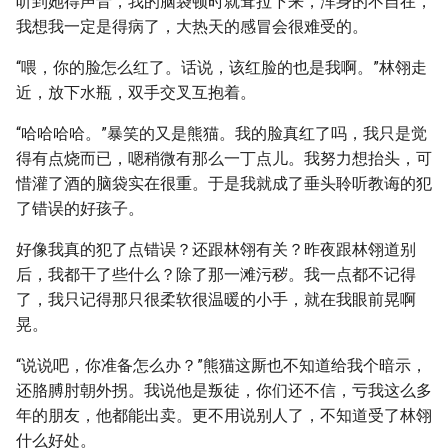
听到她得声音，我的脑袋顿时就耷拉下来，浑身的不自在，
我想我一定是得病了，大热天的感冒会很难受的。
“喂，你的脸怎么红了。话说，该红脸的也是我啊。”林翎走
近，放下水瓶，双手交叉互抱着。
“哈哈哈哈。”暴笑的又是熊猫。我的脸真红了吗，我只是觉
得有点烧而已，嗯稍微有那么一丁点儿。我努力想抬头，可
惜灌了酒的脑袋实在很重。于是我就成了垂头聆听教诲的犯
了错误的好孩子。
好像我真的犯了点错误？还跟林翎有关？昨夜跟林翎道别
后，我都干了些什么？除了那一滩污秽。我一点都不记得
了，我只记得那只很柔软很温暖的小手，就在我眼前晃啊
晃。
“说说吧，你准备怎么办？”熊猫这厮也不知道给我个暗示，
还胳膊肘朝外拐。我说他是叛徒，你们还不信，亏我这么多
年的朋友，他都能出卖。更不用说别人了，不知道受了林翎
什么好处。