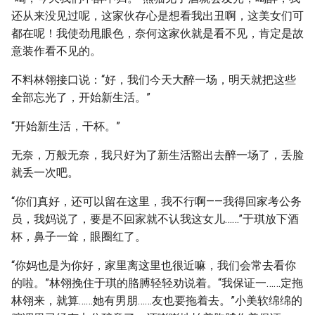
还从来没见过呢，这家伙存心是想看我出丑啊，这美女们可
都在呢！我使劲甩眼色，奈何这家伙就是看不见，肯定是故
意装作看不见的。
不料林翎接口说：“好，我们今天大醉一场，明天就把这些
全部忘光了，开始新生活。”
“开始新生活，干杯。”
无奈，万般无奈，我只好为了新生活豁出去醉一场了，丢脸
就丢一次吧。
“你们真好，还可以留在这里，我不行啊——我得回家考公务
员，我妈说了，要是不回家就不认我这女儿……”于琪放下酒
杯，鼻子一耸，眼圈红了。
“你妈也是为你好，家里离这里也很近嘛，我们会常去看你
的啦。”林翎挽住于琪的胳膊轻轻劝说着。“我保证一……定拖
林翎来，就算……她有男朋……友也要拖着去。”小美软绵绵的