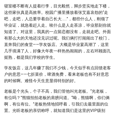
寝室楼不断有人提着行李，目光毅然，脚步坚实地走下楼，
这些家伙真是高效率。校园广播里播放着张艾嘉哀怨的“走
吧，走吧，人总要学着自己长大……”，都些什么人，刚领了
毕业证，就急着赶人走。唉什么是人走茶凉，毕业那刻你就
知道了。对这里，我真的一点留恋都没有，走就走吧。外面
有那么大的天地还没见识过呢。我们俩打打闹闹出了校门，
直奔我们的食堂——学友饭店。大概是毕业宴高潮了，这里
几乎填满了人，好像大年夜一样热热闹闹的，左右环顾面孔
挺熟，都是我们学校的学生。
学友饭店，这几年赚了我们不少钱，今天似乎有点回馈老客
户的意思——七折菜价，啤酒免费，看来老板也有不好意思
的时候啊。难怪今天生意显得特别的好。
老板是个光头，个子不高，我们管他叫光老板。“光老板，
有位吗？”熊猫拍拍老板的肩膀问道。“呦，熊猫啊，你们俩
啊，有位有位。”老板热情地招呼着，引我们去最里面的位
置。光听老板的亲切称呼，就知道我们是这里的VIP级别