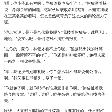
“嘿，你小子真有福啊，早知道我也亲个谁了。”熊猫歪着脑
袋，考虑亲谁的问题。这家伙应该改名叫猪猫，不知道我现
在正莫名其妙着吗，怎么忽然就背负了这么大的舆论压力了
呢。
“你老实说，是不是合伙蒙我呢？”我搂着熊猫头，诚恳无比
地说。“说实话吧，哥们绝对不搞打击报复。”
“去你的，蒙你，林翎才看不上你呢。”熊猫钻出我的胳膊
圈，一脸愤愤不平的样子。“你还是好好赎罪吧，免得人家
一怒之下扭你去警局。”
“靠，我还没告她非礼呢，你丫怎么就不帮我说句公道话
啊。”我又搂住熊猫头，敲了一记。
“你就免了啊，就你那样有谁愿意非礼你啊。”熊猫扯着我一
路奔向食堂。“走吧，走吧，吃午饭去，吃完给你们找房子
去。”
吃饭，从来都是熊猫的正式议题，只要有吃的，什么都好