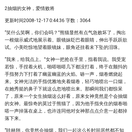
2抽烟的女神，爱情败将
更新时间2008-12-17 0:44:36 字数：3064
“笑什么笑啊，你们会吗？”熊猫显然有点气急败坏了，掏出
一根烟示威式地展示着。眼镜妹眨巴着眼睛，伸出手跃跃欲
试。小美吃惊地望着眼镜妹，眼角还挂着未下坠的泪珠。
“我来，给我点上。”女神一把抢在手里，指着我说。我受宠
若惊，手捏着火机，啪嗒啪嗒几下都没打着，终于在颤抖的
手指努力下打着了幽蓝幽蓝的火焰。哧一声，烟卷燃烧起
来。女神光洁的手指优雅地夹着烟卷，轻巧地喷出一口烟，
在她秀挺的鼻子下就这么忽地喷出来。那瞬间我们都惊呆
了，原来一个女生抽烟这么好看，原来女神竟然是个会抽烟
的女神。最惊奇的莫过于熊猫了，因为他手指夹住的烟卷啪
嗒一声掉落在桌上，也许连同他对女神那点点介意一起都掉
落下来。
“哇林翎，你竟然会抽烟，我们一起这么长时间居然都不知