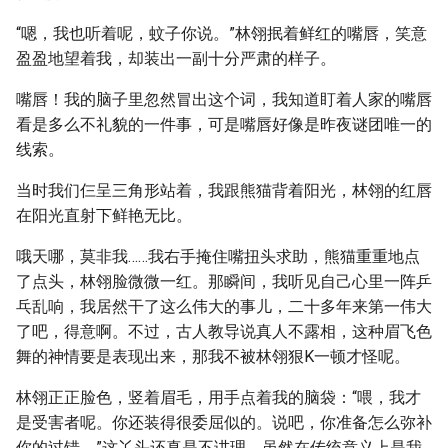
“嗯，我也听着呢，蚊子你说。”林翎抿着鲜红的嘴唇，笑意
盈盈地望着我，却装出一副十分严肃的样子。
嘴唇！我的脑子里忽然冒出这个词，我知道盯着人家的嘴唇
看是多么不礼貌的一件事，可是嘴唇好像是昨夜谜团唯一的
线索。
当时我们仨呈三角形站着，我跟熊猫背着阳光，林翎的红唇
在阳光直射下鲜艳无比。
哦天哪，莫非我……我右手掩住嘴扭头求助，熊猫重重地点
了点头，林翎脸微微一红。那瞬间，我听见自己心里一阵乒
乓乱响，我居然干了这么伟大的事儿，二十多年来第一伟大
了吧，得意啊。不过，古人教导说真人不露相，这种眉飞色
舞的神情要是表现出来，那我不被林翎狠K一顿才怪呢。
林翎正正脸色，竖着眉毛，用手点着我的脑袋：“喂，我才
是受害者呢。你还装得很委屈似的。说吧，你准备怎么弥补
你的过错。”这丫头还真是不讲理，虽然在传统意义上是我