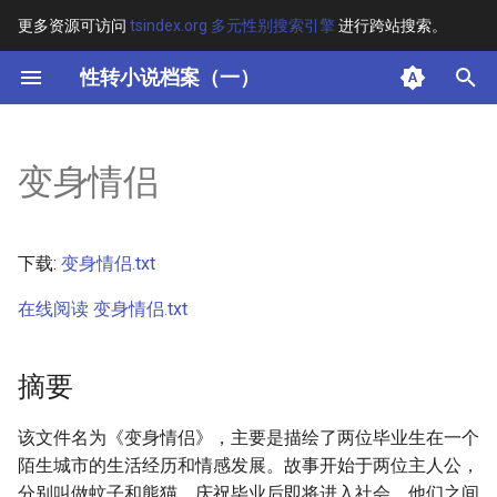
更多资源可访问
tsindex.org 多元性别搜索引擎
进行跨站搜索。
键
性转小说档案（一）
入
摘要
以
变身情侣
开
其他信息 [Processed Page
Metadata]
始
下载:
变身情侣.txt
搜
正文
在线阅读 变身情侣.txt
索
摘要
该文件名为《变身情侣》，主要是描绘了两位毕业生在一个
陌生城市的生活经历和情感发展。故事开始于两位主人公，
分别叫做蚊子和熊猫，庆祝毕业后即将进入社会。他们之间