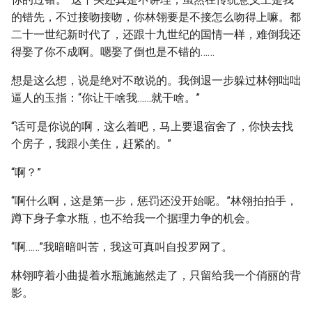
的错先，不过接吻接吻，你林翎要是不接怎么吻得上嘛。都
二十一世纪新时代了，还跟十九世纪的国情一样，难倒我还
得娶了你不成啊。嗯娶了倒也是不错的……
想是这么想，说是绝对不敢说的。我倒退一步躲过林翎咄咄
逼人的玉指：“你让干啥我……就干啥。”
“话可是你说的啊，这么着吧，马上要退宿舍了，你快去找
个房子，我跟小美住，赶紧的。”
“啊？”
“啊什么啊，这是第一步，惩罚还没开始呢。”林翎拍拍手，
蹲下身子拿水瓶，也不给我一个据理力争的机会。
“啊……”我暗暗叫苦，我这可真叫自投罗网了。
林翎哼着小曲提着水瓶施施然走了，只留给我一个俏丽的背
影。