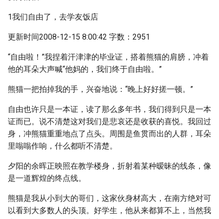
1我们自由了，去学友饭店
更新时间2008-12-15 8:00:42 字数：2951
“自由啦！”我捏着汗津津的毕业证，搭着熊猫的肩膀，冲着
他的耳朵大声喊“他妈的，我们终于自由啦。”
熊猫一把拍掉我的手，兴奋地说：“晚上好好搓一顿。”
自由也许只是一本证，读了那么多年书，我们得到只是一本
证而已。说不清楚这对我们是悲哀还是收获的喜悦。我回过
身，冲熊猫重重地点了点头。周围是鱼贯而出的人群，耳朵
里嗡嗡作响，什么都听不清楚。
夕阳的余晖正映照在教学楼身，折射着某种暧昧的线条，像
是一道辉煌的终点线。
熊猫是我从小到大的哥们，这家伙身材高大，在南方绝对可
以看到大多数人的头顶。好学生，他从来都算不上，当然我