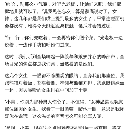
“哈哈，别那么小气嘛，对吧光老板，让她们来吧，我们挪
挪地儿就可以了。”说我见色忘友，算是彻底说对了。女
神，这几年都是我们嘴上提到最多的女生了，平常连碰面机
会都没有，难得今天能近距离接触，傻瓜才会错过呢。
“行，行，你们先吃着，一会再给你们送个菜。”光老板一边
说着，一边作手势招呼她们过来。
这时，我们听到全场响起一阵羡慕和嫉妒并存的哗然声，全
场目光的焦点都是我们桌，当然看的是她们。
这几个女生，一眼都不瞧围观的眼睛，直奔我们那座位。我
跟熊猫对着坐，都靠着窗。林翎与熊猫并排，我跟眼镜妹坐
一起，哭哭啼啼的女生则在中间加了个凳。
“小美，你别为那种男人伤心了。不值得。”女神温柔地劝慰
那位痛哭的女生。我看了一眼熊猫，瞪他一眼，意思是我怀
疑你在说谎，这么温柔的声音怎么可能会骂人呢。
“是啊，小美，现在这么点困难都不能跟你一起克服，将来