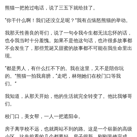
熊猫一把抢过电话，说了三五下就给挂了。
“你干什么啊！我们还没立足呢？”我有点恼怒熊猫的举动。
我那天性善良的哥们，说了一句令我今生都无法忘怀的话，
也令我当时十分羞愧。如果不是他这句话，也许很多故事都
不会发生了，那些荒诞又甜蜜的故事都不可能在我生命里出
现。
“都是男人，有什么扛不下的。我在这里，又不是陪你玩
的。”熊猫一拍我肩膀，“走吧，林翎她们在校门口等我
们。”
我知道，从那天开始，他的生活就完全转变了。他比我够哥
们。
校门口，美女帮，一人一把遮阳伞。
房子离学校不远，也就两站不到的路。这是一个崭新的高级
小区，比先前看的几个都要好。房子很新，刚刚装修完成，