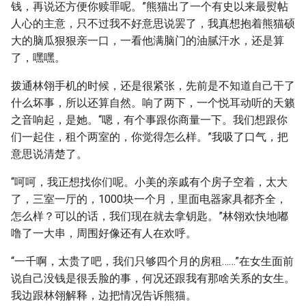
钱，再说还方便你赎罪呢。”熊猫出了一个有史以来最熨帖
人心的主意，只不过我不好意思说罢了，我真想抱着熊猫硕
大的脑瓜狠狠亲一口，一看他满脑门的油腻汗水，还是算
了，嘿嘿。
拨通林翎手机的时候，还是很紧张，先前是不知道自己干了
什么坏事，所以还算自然。响了两下，一个悦耳动听的天籁
之音响起，是她。“嗯，有个事跟你商量一下。我们想跟你
们一起住，租个两室的，你觉得怎么样。”我吸了口气，把
意思说清楚了。
“呵呵，我正想找你们呢。小美的亲戚有个房子空着，太大
了，三室一厅的，1000块一个月，里面电器家具都齐全，
怎么样？可以的话，我们现在就去拿钥匙。”林翎欢快地嘟
噜了一大串，周围好像还有人在欢呼。
“一千啊，太贵了吧，我们只够四个月的房租……”在女生面前
说自己没钱是很丢脸的事，何况还跟我有那啥关系的女生。
我边跟林翎解释，边把情况告诉熊猫。