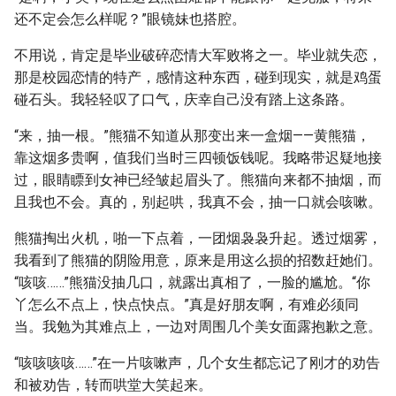
还不定会怎么样呢？”眼镜妹也搭腔。
不用说，肯定是毕业破碎恋情大军败将之一。毕业就失恋，
那是校园恋情的特产，感情这种东西，碰到现实，就是鸡蛋
碰石头。我轻轻叹了口气，庆幸自己没有踏上这条路。
“来，抽一根。”熊猫不知道从那变出来一盒烟——黄熊猫，
靠这烟多贵啊，值我们当时三四顿饭钱呢。我略带迟疑地接
过，眼睛瞟到女神已经皱起眉头了。熊猫向来都不抽烟，而
且我也不会。真的，别起哄，我真不会，抽一口就会咳嗽。
熊猫掏出火机，啪一下点着，一团烟袅袅升起。透过烟雾，
我看到了熊猫的阴险用意，原来是用这么损的招数赶她们。
“咳咳……”熊猫没抽几口，就露出真相了，一脸的尴尬。“你
丫怎么不点上，快点快点。”真是好朋友啊，有难必须同
当。我勉为其难点上，一边对周围几个美女面露抱歉之意。
“咳咳咳咳……”在一片咳嗽声，几个女生都忘记了刚才的劝告
和被劝告，转而哄堂大笑起来。