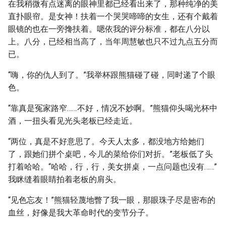
在我稍微有点迷离的眼神里都已经看出来了，那种纯净的美
直扑眼帘。是女神！扶着一个哭哭啼啼的女生，还有个戴着
眼镜的也在一旁搀扶着。嗯依我的评分标准，都在八分以
上。八分，已经相当高了，当年周慧敏也只不过九点五分而
已。
“嗨，你的仇人到了。”我举杯跟熊猫碰了碰，同时递了个眼
色。
“靠真是冤家路窄……不好，情况不妙啊。”熊猫仰头喝光杯中
酒，一扭头看见光头老板已经走近。
“两位，真是不好意思了。今天人太多，都没地方给她们
了，跟她们拼个桌吧，今儿的菜给你们对折。”老板低了头
打着哈哈。“哈哈，行，行，美女拼桌，一点问题也没有……”
我眯缝着眼睛拍着老板的肩头。
“见色忘友！”熊猫轻蔑地瞥了我一眼，那眼珠子尽是密布的
血丝，好像是我大革命时代的变节分子。