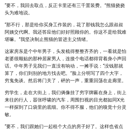
“要不，我回去取点，反正卡里还有三千置装费。”熊猫挠挠
头为难地说。
“那不行，那是给你买身工作装的，花了那钱我怎么跟叔叔
阿姨交代啊。我还答应他们好好照顾你的。你这不是给我难
堪嘛。”我坚决制止熊猫的冒进主义情绪。
这家房东是个中年男子，头发梳得整整齐齐的，一看就是怕
老婆很顺贴的那种居家男人，连接个电话都得背着身小声回
话。中年男子见我们一直没有响动，一摊手说：“没钱那就
算了，你们到别的地方找去吧。”脸上分明写了四个大字，
穷鬼免谈。然后将门关了，砰的一声，重重回荡在走廊里。
穷学生，走在大街上，我们俩像挂了穷字牌匾在身上，街上
来往的行人，嚣张呼啸的汽车，周围扫视的目光都如同X光
一样探到了口袋里的底细。你不得不服，他们的嗅觉十分灵
敏。
“要不，我们跟她们一起租个大点的房子好了。这样也省点