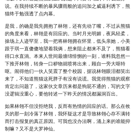
说。在我持续不断的暴风骤雨般的追问加之威逼利诱下，熊
猫终于勉强透了点内幕。
是我，的确是我先拥抱了林翎，还有先动了嘴，不过从熊猫
的角度来看，林翎是有回应的。当时月光明媚，夜风轻柔，
操场上人迹罕至，我一把将林翎拥在怀里，低头亲她，小美
跟于琪一直傻傻地望着我俩，想来阻止都来不及了，熊猫看
得口水直淌。本来人世间最缠绵悱恻的一刻，谁料我忽然一
下推开林翎，转身一口秽物就喷将出来，顾自一旁大呕特
呕。闹得他们一伙人笑震了整个校园，据说林翎眼泪都笑出
来了，不知道熊猫这死胖子有没有说谎。我觉得熊猫的观察
肯定出问题了，这家伙文章历来都是狗屁不通的，写的文字
没逻辑没重心，要他转述一下昨天的情况都漏洞百出。
如果林翎不但没拒绝我，反而有热情的回应的话。那么在攸
关的那一刻冷落了林翎，我怀疑这才是导致林翎心存不满转
而打击报复的真正原因。可我也没办法啊，涌上来的谁能抑
制嘛？又不是大罗神仙。