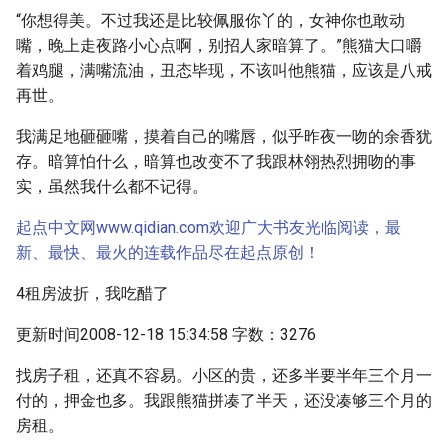
“你想得美。不过我还是比较佩服你丫的，女神你也敢动
嘴，晚上走夜路小心点啊，别招人家暗算了。”熊猫大口嚼
着鸡腿，满嘴流油，丑态毕现，不该叫他熊猫，应该是八戒
再世。
我满足地砸砸嘴，摸着自己的嘴唇，似乎昨夜一吻的余香犹
存。暗算怕什么，暗算也改变不了我跟林翎热烈拥吻的事
实，虽然我什么都不记得。
起点中文网www.qidian.com欢迎广大书友光临阅读，最
新、最快、最火的连载作品尽在起点原创！
4租房波折，我吃醋了
更新时间2008-12-18 15:34:58 字数：3276
找房子租，还真不容易。小区的贵，还多半要半年三个月一
付的，押金也多。我跟熊猫拼凑了半天，还没凑够三个月的
房租。