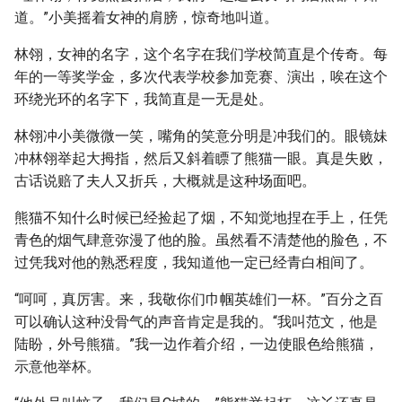
道。”小美摇着女神的肩膀，惊奇地叫道。
林翎，女神的名字，这个名字在我们学校简直是个传奇。每
年的一等奖学金，多次代表学校参加竞赛、演出，唉在这个
环绕光环的名字下，我简直是一无是处。
林翎冲小美微微一笑，嘴角的笑意分明是冲我们的。眼镜妹
冲林翎举起大拇指，然后又斜着瞟了熊猫一眼。真是失败，
古话说赔了夫人又折兵，大概就是这种场面吧。
熊猫不知什么时候已经捡起了烟，不知觉地捏在手上，任凭
青色的烟气肆意弥漫了他的脸。虽然看不清楚他的脸色，不
过凭我对他的熟悉程度，我知道他一定已经青白相间了。
“呵呵，真厉害。来，我敬你们巾帼英雄们一杯。”百分之百
可以确认这种没骨气的声音肯定是我的。“我叫范文，他是
陆盼，外号熊猫。”我一边作着介绍，一边使眼色给熊猫，
示意他举杯。