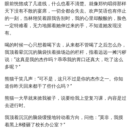
眼前恍惚成了几道线，什么也看不清楚。就像郑钧唱得那样
天下没有不散的宴席，一切全都会失去。欢声笑语也有停止
的一刻，当林翎笑着跟我告别时，我的心里却酸酸的，脸色
一定特难看，无力地握着她伸过来的手，不知道她发现没
有。
喝的时候一心只想着喝下去，从来都不管喝了之后怎么办，
我顶着晕沉沉的脑袋扶着操场边的栏杆，指着远远一摊污秽
说：“这真是我的杰作吗？乖乖我的胃口还真大，吃了这么
多呢？”
熊猫干笑几声：“可不是，这只不过是你的杰作之一。你知
道你昨天回来都干了些什么吗？”
熊猫一大早就来掀我被子，说要给我上堂复习课，内容是过
去进行时。
我顶着沉沉的脑袋缓慢地转动着方向，问他：“莫非，我摸
着黑上8楼砸了校长办公室？”