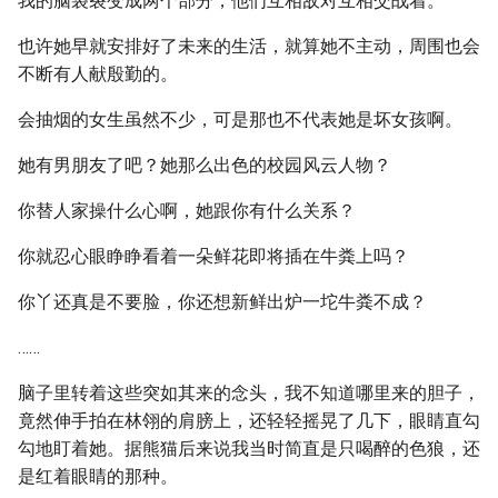
我的脑袋裂变成两个部分，他们互相敌对互相交战着。
也许她早就安排好了未来的生活，就算她不主动，周围也会
不断有人献殷勤的。
会抽烟的女生虽然不少，可是那也不代表她是坏女孩啊。
她有男朋友了吧？她那么出色的校园风云人物？
你替人家操什么心啊，她跟你有什么关系？
你就忍心眼睁睁看着一朵鲜花即将插在牛粪上吗？
你丫还真是不要脸，你还想新鲜出炉一坨牛粪不成？
……
脑子里转着这些突如其来的念头，我不知道哪里来的胆子，
竟然伸手拍在林翎的肩膀上，还轻轻摇晃了几下，眼睛直勾
勾地盯着她。据熊猫后来说我当时简直是只喝醉的色狼，还
是红着眼睛的那种。