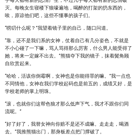
乎每天都有新的恋情产生，不过几乎每天都有新的恋情破
灭。每晚女生寝楼下狼嚎遍地，喝醉的打架的扔东西的，
唉，原谅他们吧，这些不懂事的孩子们。
“唠叨什么呢？”我望着镜子里的自己，随口问道。
“靠，还不是我们系的女神，仗着自己有几分姿色，不就是
不小心碰了一下嘛，骂人骂得那么厉害，什么男人能受得了
她，将来一定嫁不出去。”熊猫夺下我的镜子，抹着鬓角顾
自欣赏起来。
“哈哈，活该你倒霉啊，女神也是你能得罪的嘛。”我一点也
不同情他，女神在我们学校起码也是前五的，成绩又好，是
学校老师的掌上明珠。
“滚，也就你们这帮色狼才那么低声下气，我才不跟你们同
流呢。”
“好了好了，我替女神向你赔不是还不成嘛。走走走，喝酒
去。”我推熊猫出门，那身板差点把门撑破了。