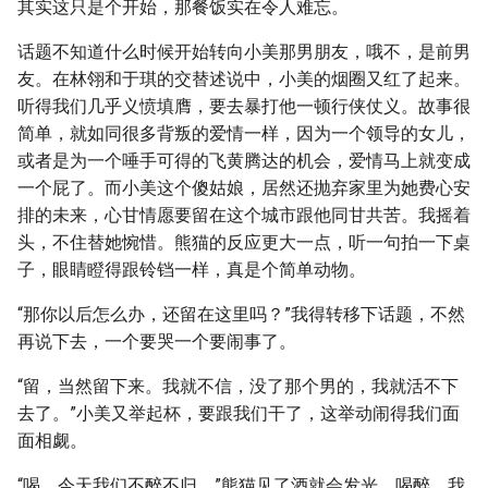
其实这只是个开始，那餐饭实在令人难忘。
话题不知道什么时候开始转向小美那男朋友，哦不，是前男
友。在林翎和于琪的交替述说中，小美的烟圈又红了起来。
听得我们几乎义愤填膺，要去暴打他一顿行侠仗义。故事很
简单，就如同很多背叛的爱情一样，因为一个领导的女儿，
或者是为一个唾手可得的飞黄腾达的机会，爱情马上就变成
一个屁了。而小美这个傻姑娘，居然还抛弃家里为她费心安
排的未来，心甘情愿要留在这个城市跟他同甘共苦。我摇着
头，不住替她惋惜。熊猫的反应更大一点，听一句拍一下桌
子，眼睛瞪得跟铃铛一样，真是个简单动物。
“那你以后怎么办，还留在这里吗？”我得转移下话题，不然
再说下去，一个要哭一个要闹事了。
“留，当然留下来。我就不信，没了那个男的，我就活不下
去了。”小美又举起杯，要跟我们干了，这举动闹得我们面
面相觑。
“喝，今天我们不醉不归。”熊猫见了酒就会发光，喝醉，我