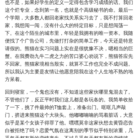
也不是，如果好学生的定义一定得包含学习成绩的话。我们
这个烂专业，念到第一名，也就是个高级秘书的命。最后一
个学期，大多数人都回老家找关系实习去了，我不打算回老
家，我想闯一闯，没有什么大的特定目标，只是想闯荡一
下。在这个陌生的城市里，年轻是我拥有的唯一资本。我随
便找了个广告公司，先做打打杂的简单工作，今天还是特意
请假的。熊猫在实习问题上实在是很犹豫不决，嗯相当的巨
蟹。在我费劲九牛二虎之力的苦口婆心劝说下，熊猫答应先
不回家。熊猫家境相当殷实，就算不工作也完全不成问题。
所以我认为主要是友情让他愿意陪我在这个人生地不熟的地
方呆着。
回到寝室，一个鬼也没有，不知道这些家伙哪里鬼混去了。
不管他们了，反正平时我们这儿都是各玩各的。我简单收拾
了一下，挑了件最帅的T恤套上，准备出门。哐哐几声敲
门，挤进来熊猫这个大块头。他嘟嘟喃喃的骂着脏话，大意
似乎是某个女孩子得罪了他。嘿嘿莫非这家伙想去黄昏恋告
白被拒绝了吗？恋爱气氛在这离别的季节似乎特别浓重，几