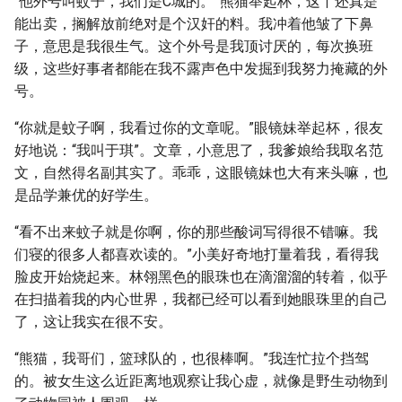
“他外号叫蚊子，我们是C城的。”熊猫举起杯，这丫还真是
能出卖，搁解放前绝对是个汉奸的料。我冲着他皱了下鼻
子，意思是我很生气。这个外号是我顶讨厌的，每次换班
级，这些好事者都能在我不露声色中发掘到我努力掩藏的外
号。
“你就是蚊子啊，我看过你的文章呢。”眼镜妹举起杯，很友
好地说：“我叫于琪”。文章，小意思了，我爹娘给我取名范
文，自然得名副其实了。乖乖，这眼镜妹也大有来头嘛，也
是品学兼优的好学生。
“看不出来蚊子就是你啊，你的那些酸词写得很不错嘛。我
们寝的很多人都喜欢读的。”小美好奇地打量着我，看得我
脸皮开始烧起来。林翎黑色的眼珠也在滴溜溜的转着，似乎
在扫描着我的内心世界，我都已经可以看到她眼珠里的自己
了，这让我实在很不安。
“熊猫，我哥们，篮球队的，也很棒啊。”我连忙拉个挡驾
的。被女生这么近距离地观察让我心虚，就像是野生动物到