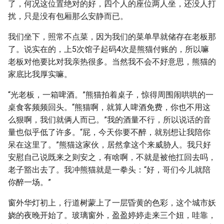
了，何况这位置绝对的好，四个人的座位两人坐，还没人打
扰，只是没有包厢那么安静而已。
我们坐下，照常不点菜，因为我们的菜单早就储存在老板那
了。说实在的，上5次馆子起码4次是熊猫付账的，所以嘛
老板对他要比对我亲热很多。当然我不会不好意思，熊猫的
家底比我厚实嘛。
“光老板，一箱啤酒。”熊猫拍着桌子，惊得周围闹哄哄的一
桌食客频频回头。“熊猫啊，就算人啤酒免费，你也不用这
么狠啊，我们就俩人而已。”我的酒量不行，所以说话的音
量也似乎低了许多。“屁，今天你要不醉，就别想让我陪你
呆在这里了。”熊猫这家伙，居然拿这个来威胁人。我只好
安慰自己说既来之则安之，有啥啊，不就是被他扛回去吗，
老子豁出去了。我冲熊猫就是一拳头：“好，哥们今儿就陪
你醉一场。”
窗外华灯初上，行道树蒙上了一层昏黄的色彩，这个城市妖
娆的夜晚开始了。玻璃窗外，盈盈婷婷走来三个妞，哇靠，