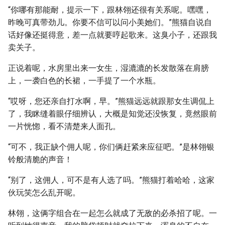
“你哪有那能耐，提示一下，跟林翎还很有关系呢。嘿嘿，
昨晚可真带劲儿。你要不信可以问小美她们。”熊猫自说自
话好像还挺得意，差一点就要哼起歌来。这臭小子，还跟我
卖关子。
正说着呢，水房里出来一女生，湿漉漉的长发散落在肩膀
上，一袭白色的长裙，一手提了一个水瓶。
“哎呀，您还亲自打水啊，早。”熊猫远远就跟那女生调侃上
了，我眯缝着眼仔细辨认，大概是知觉还没恢复，竟然眼前
一片恍惚，看不清楚来人面孔。
“可不，我正缺个佣人呢，你们俩赶紧来应征吧。”是林翎银
铃般清脆的声音！
“别了，这佣人，可不是有人选了吗。”熊猫打着哈哈，这家
伙玩笑怎么乱开呢。
林翎，这俩字组合在一起怎么就成了无敌的必杀招了呢。一