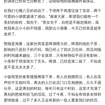
腔调里已经有七分醉意了，还嘭嘭地拍着胸脯作着保证。
在我们七嘴八舌的劝说下，于琪终于再度绽放了笑容，两个
可爱的小酒窝盛满了感动。“谢谢大家，希望我们都有一个
美好的前程，我先干。”美女先干，自然是不能怠慢的，虽
然我有点小小的不情愿，我那点小酒量，今天已经算是超常
发挥了。
熊猫是海量，这家伙简直是啤酒喂大的，啤酒到他肚子里，
影响的只是肚子的尺码。我已经上了四次卫生间，而且间隔
的时间越来越短。三个女孩里，只有林翎似乎还没有影响，
小美和于琪渐渐大了舌头。啤酒，已经是第二箱了，不知道
是不是兑水太多了。
小饭馆里的食客慢慢稀落下来，有人在相拥而泣，有人在高
声吹牛互相叫骂，离去的人们在店门口互相拥抱，久久不愿
分开。这是离别的时刻。每年只有这个时刻，这里才充满了
离别的愁绪和纷飞的泪花。过了今夜，不知会有很多友情和
爱情散落，过不了多久又会有新的一批人重复我们的经历。