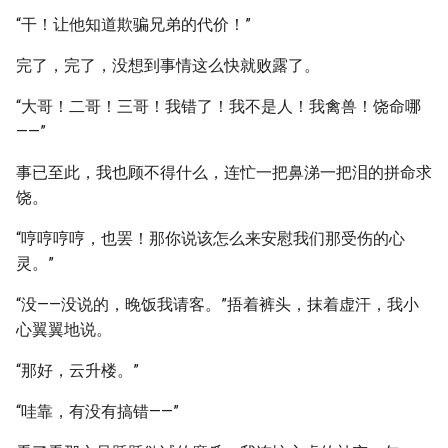
“干！让他知道欺骗兄弟的代价！”
完了，完了，没想到事情这么快就败露了。
“大哥！二哥！三哥！我错了！我不是人！我禽兽！饶命哪
——”
事已至此，我也顾不得什么，连忙一把鼻涕一把泪的拼命求
饶。
“哼哼哼哼，也罢！那你说该怎么来安慰我们那受伤的心
灵。”
“没——没说的，晚饭我请客。”捂着裤头，抹着虚汗，我小
心翼翼地说。
“那好，云升楼。”
“哇靠，有没有搞错——”