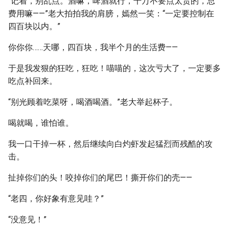
“记着，别乱点。酒嘛，啤酒就行，千万不要点太贵的，总
费用嘛——”老大拍拍我的肩膀，嫣然一笑：“一定要控制在
四百块以内。”
你你你……天哪，四百块，我半个月的生活费——
于是我发狠的狂吃，狂吃！喵喵的，这次亏大了，一定要多
吃点补回来。
“别光顾着吃菜呀，喝酒喝酒。”老大举起杯子。
喝就喝，谁怕谁。
我一口干掉一杯，然后继续向白灼虾发起猛烈而残酷的攻
击。
扯掉你们的头！咬掉你们的尾巴！撕开你们的壳——
“老四，你好象有意见哇？”
“没意见！”