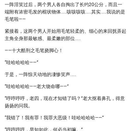
一阵淫笑过后，两个男人各自掏出了长约20公分，而且一
端附有浓密毛发的棍状物体……咳咳咳咳……其实……我说的是
毛笔啦——
紧接着，这两个男人开始用毛笔轻柔的、细心的来回抚弄起
主角全身那最敏感、最柔嫩的部位……
——十大酷刑之毛笔挠脚心！
“哇哈哈哈哈——”
于是，一阵惊天动地的凄惨笑声……
“哇哈哈哈哈——老大饶命哪——”
“哼哼哼哼，老四，现在才知错了吗？”老大抠着鼻孔，得意
扬扬的问我。
“我错了！我有罪！我罪大恶级！哇哈哈哈哈——”
“哼哼哼哼，早知如此，何必当初嘛。”