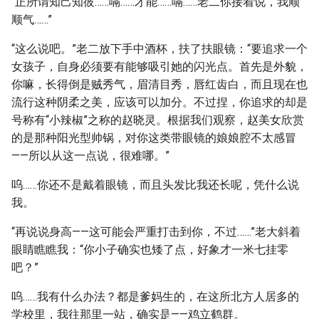
“正所谓知己知彼……嗝……才能……嗝……老二你接着说，我顺
顺气……”
“这么说吧。”老二放下手中酒杯，扶了扶眼镜：“要追求一个
女孩子，自身必须要有能够吸引她的闪光点。首先是外貌，
你嘛，长得倒是贼秀气，眉清目秀，唇红齿白，而且现在也
流行这种阴柔之美，应该可以加分。不过捏，你追求的却是
号称有“小辣椒”之称的赵晓灵。根据我们观察，赵美女欣赏
的是那种阳光型帅锅，对你这类带眼镜的娘娘腔不太感冒
——所以从这一点说，很难哪。”
呜……你还不是戴着眼镜，而且头发比我还长呢，凭什么说
我。
“再说说身高——这可能会严重打击到你，不过……”老大斜着
眼睛瞧瞧我：“你小子确实也矮了点，好象才一米七挂零
吧？”
呜……我有什么办法？都是爹妈生的，在这所北方人居多的
学校里，我往那里一站，确实是——鸡立鹤群。