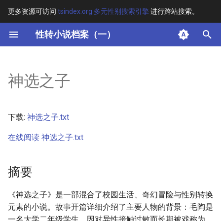
更多资源可访问
tsindex.org 多元性别搜索引擎
进行跨站搜索。
键
性转小说档案（一）
入
摘要
以
神选之子
开
其他信息
始
正文
下载:
神选之子.txt
搜
在线阅读 神选之子.txt
索
摘要
《神选之子》是一部混合了校园生活、奇幻冒险与性别转换
元素的小说。故事开篇详细介绍了主要人物的背景：毛陶是
一名大学二年级学生，因对异性接触过敏而长期被戏称为