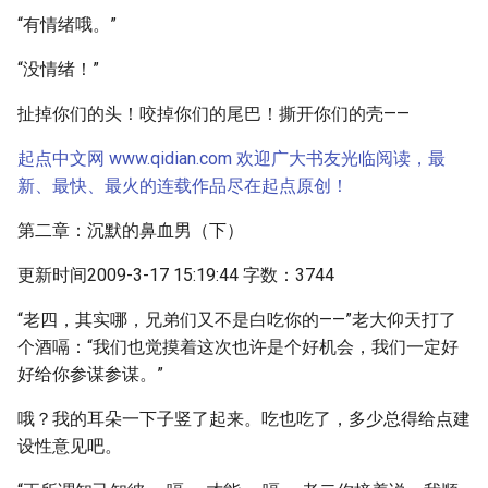
“有情绪哦。”
“没情绪！”
扯掉你们的头！咬掉你们的尾巴！撕开你们的壳——
起点中文网 www.qidian.com 欢迎广大书友光临阅读，最
新、最快、最火的连载作品尽在起点原创！
第二章：沉默的鼻血男（下）
更新时间2009-3-17 15:19:44 字数：3744
“老四，其实哪，兄弟们又不是白吃你的——”老大仰天打了
个酒嗝：“我们也觉摸着这次也许是个好机会，我们一定好
好给你参谋参谋。”
哦？我的耳朵一下子竖了起来。吃也吃了，多少总得给点建
设性意见吧。