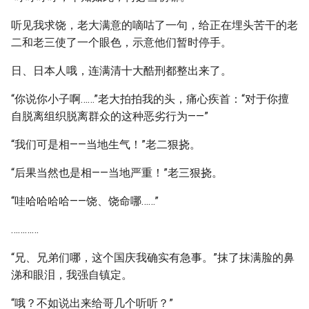
听见我求饶，老大满意的嘀咕了一句，给正在埋头苦干的老
二和老三使了一个眼色，示意他们暂时停手。
日、日本人哦，连满清十大酷刑都整出来了。
“你说你小子啊……”老大拍拍我的头，痛心疾首：“对于你擅
自脱离组织脱离群众的这种恶劣行为——”
“我们可是相——当地生气！”老二狠挠。
“后果当然也是相——当地严重！”老三狠挠。
“哇哈哈哈哈——饶、饶命哪……”
…………
“兄、兄弟们哪，这个国庆我确实有急事。”抹了抹满脸的鼻
涕和眼泪，我强自镇定。
“哦？不如说出来给哥几个听听？”