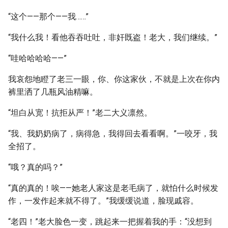
“这个——那个——我……”
“我什么我！看他吞吞吐吐，非奸既盗！老大，我们继续。”
“哇哈哈哈哈——”
我哀怨地瞪了老三一眼，你、你这家伙，不就是上次在你内
裤里洒了几瓶风油精嘛。
“坦白从宽！抗拒从严！”老二大义凛然。
“我、我奶奶病了，病得急，我得回去看看啊。”一咬牙，我
全招了。
“哦？真的吗？”
“真的真的！唉——她老人家这是老毛病了，就怕什么时候发
作，一发作起来就不得了。”我缓缓说道，脸现戚容。
“老四！”老大脸色一变，跳起来一把握着我的手：“没想到