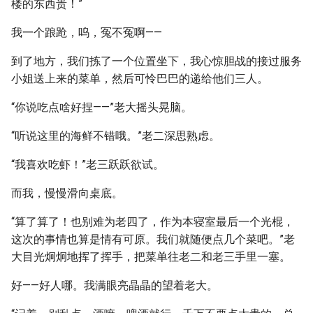
楼的东西贵！”
我一个踉跄，呜，冤不冤啊——
到了地方，我们拣了一个位置坐下，我心惊胆战的接过服务
小姐送上来的菜单，然后可怜巴巴的递给他们三人。
“你说吃点啥好捏——”老大摇头晃脑。
“听说这里的海鲜不错哦。”老二深思熟虑。
“我喜欢吃虾！”老三跃跃欲试。
而我，慢慢滑向桌底。
“算了算了！也别难为老四了，作为本寝室最后一个光棍，
这次的事情也算是情有可原。我们就随便点几个菜吧。”老
大目光炯炯地挥了挥手，把菜单往老二和老三手里一塞。
好——好人哪。我满眼亮晶晶的望着老大。