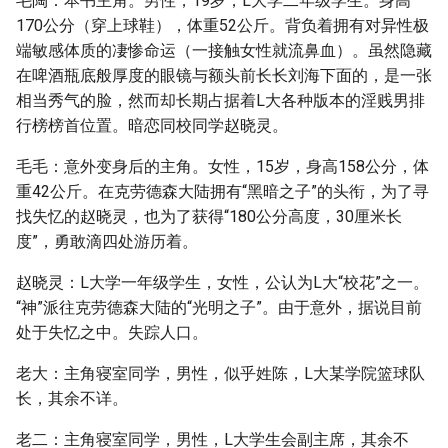
毛陶：本书主角。男性，19岁，L大学二年级学生。身高
170公分（穿上球鞋），体重52公斤。背负着拥有对异性极
端敏感体质的凄惨命运（一接触女性就流鼻血）。虽然隐藏
在啤酒瓶底般厚度的眼镜与额头前长长刘海下面的，是一张
相当秀气的脸，然而却长期占据着L大各种版本的淫贱男排
行榜榜首位置。暗恋同校同学赵晓灵。
毛毛：意外变身后的主角。女性，15岁，身高158公分，体
重42公斤。在克劳德森大陆拥有“黑暗之子”的头衔，为了寻
找失忆的赵晓灵，也为了获得“180公分高度，30厘米长
度”，勇敢滴四处游历着。
赵晓灵：L大学一年级学生，女性，公认为L大“校花”之一。
“神”派往克劳德森大陆的“光明之子”。由于意外，据说目前
处于失忆之中。失踪人口。
老大：主角寝室同学，男性，似乎姓陈，L大某学院篮球队
长，其余不详。
老二：主角寝室同学，男性，L大学生会副主席，其余不