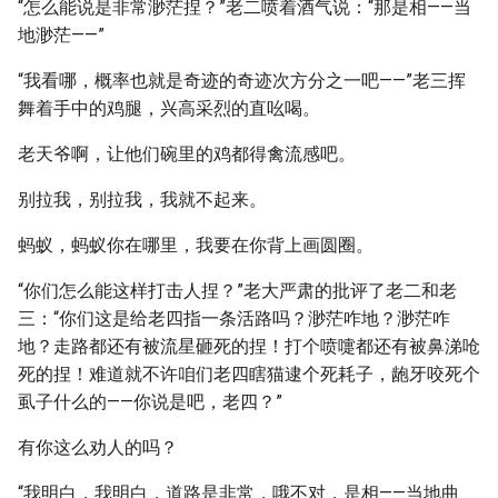
“怎么能说是非常渺茫捏？”老二喷着酒气说：“那是相——当
地渺茫——”
“我看哪，概率也就是奇迹的奇迹次方分之一吧——”老三挥
舞着手中的鸡腿，兴高采烈的直吆喝。
老天爷啊，让他们碗里的鸡都得禽流感吧。
别拉我，别拉我，我就不起来。
蚂蚁，蚂蚁你在哪里，我要在你背上画圆圈。
“你们怎么能这样打击人捏？”老大严肃的批评了老二和老
三：“你们这是给老四指一条活路吗？渺茫咋地？渺茫咋
地？走路都还有被流星砸死的捏！打个喷嚏都还有被鼻涕呛
死的捏！难道就不许咱们老四瞎猫逮个死耗子，龅牙咬死个
虱子什么的——你说是吧，老四？”
有你这么劝人的吗？
“我明白，我明白，道路是非常，哦不对，是相——当地曲