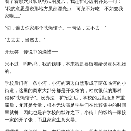
看了看那六只跃跃欲试的魔爪，我连忙心虚的补充一句：
“我的意思是说那地方虽然漂亮点，可菜不好吃，不如去我
家啦……”
“切，谁去你家那个苍蝇馆子。一句话，去不去！”
“去去去，当然去。”
开玩笑，传说中的滴蜡——
只不过，呜呜呜，我的钱哪，本来我是要留着给灵灵买礼物
的。
学校后门有一条小河，小河的两边自然形成了两条临河的小
街道，这里的商家大部分都是开饭馆的，档次很低的那种，
俗称“苍蝇馆子”。没办法，扩招之后，学校的后勤服务严重
滞后，尤其是食堂，根本无法满足学生们在比较集中的时间
里就餐，因此也是在学校的默许之下，小街上的饭馆一家接
一家的开了张，而且家家生意火暴。