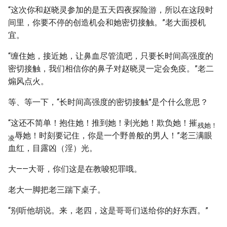
“这次你和赵晓灵参加的是五天四夜探险游，所以在这段时
间里，你要不停的创造机会和她密切接触。”老大面授机
宜。
“缠住她，接近她，让鼻血尽管流吧，只要长时间高强度的
密切接触，我们相信你的鼻子对赵晓灵一定会免疫。”老二
煽风点火。
等、等一下，“长时间高强度的密切接触”是个什么意思？
“这还不简单！抱住她！推到她！剥光她！欺负她！摧
残她！
辱她！时刻要记住，你是一个野兽般的男人！”老三满眼
凌
血红，目露凶（淫）光。
大——大哥，你们这是在教唆犯罪哦。
老大一脚把老三踹下桌子。
“别听他胡说。来，老四，这是哥哥们送给你的好东西。”