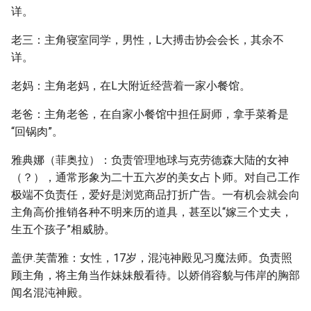
详。
老三：主角寝室同学，男性，L大搏击协会会长，其余不
详。
老妈：主角老妈，在L大附近经营着一家小餐馆。
老爸：主角老爸，在自家小餐馆中担任厨师，拿手菜肴是
“回锅肉”。
雅典娜（菲奥拉）：负责管理地球与克劳德森大陆的女神
（？），通常形象为二十五六岁的美女占卜师。对自己工作
极端不负责任，爱好是浏览商品打折广告。一有机会就会向
主角高价推销各种不明来历的道具，甚至以“嫁三个丈夫，
生五个孩子”相威胁。
盖伊.芙蕾雅：女性，17岁，混沌神殿见习魔法师。负责照
顾主角，将主角当作妹妹般看待。以娇俏容貌与伟岸的胸部
闻名混沌神殿。