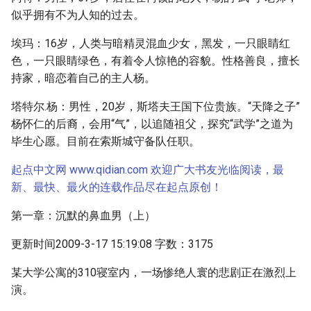
似乎拥有不为人知的过去。
埃玛：16岁，人类与暗精灵混血少女，黑发，一只眼睛红
色，一只眼睛绿色，有着令人惊艳的容貌。性格善良，擅长
持家，暗恋着自己的主人杨。
塔特尔.杨：男性，20岁，斯塔夫王国下位贵族。“天降之子”
杨怀仁的后裔，会用“气”，以追随祖父，探究“武学”之道为
毕生心愿。目前在索斯城守备队任职。
起点中文网 www.qidian.com 欢迎广大书友光临阅读，最
新、最快、最火的连载作品尽在起点原创！
第一章：沉默的鼻血男（上）
更新时间2009-3-17 15:19:08 字数：3175
某大学公寓的310寝室内，一场惨绝人寰的悲剧正在激烈上
演。