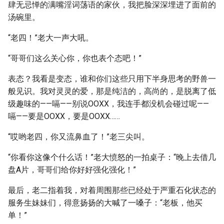
肆无忌惮的满嘴淫词荡语的家伙，我把脸深深埋进了面前的
汤碗里。
“老四！”老大一声大吼。
“哥哥们这么关心你，你也表个态吧！”
表态？我看是变态，谁和你们这些只用下半身思考的野兽一
般见识。我对灵灵的爱，那是纯洁的，高尚的，是脱离了低
级趣味的——嗝——别说OOXX，我连手都没机会碰过呢——
嗝——要是OOXX，要是OOXX……
“哎哟老四，你又流鼻血了！”老三尖叫。
“你看你这像个什么话！”老大愤怒的一拍桌子：“晚上去借几
盘A片，哥哥们给你好好强化强化！”
最后，老二指着我，对着周围那些已经处于严重石化状态的
服务生妹妹们，得意扬扬的大喊了一嗓子：“老板，他买
单！”