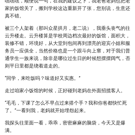
嘿嘿嘿，顺便说一句，在我的建议之下，我老爸老妈也把老
家的饭馆关了，搬到学校这边重新开了张，您别说，生意还
真不错。
被三个人架着（那叫众星拱月，老二说），我垂头丧气的往
云升楼走。云升楼算是学校周边档次最好的饭馆，面积大，
装修不错，环境好，从大堂到包间再到漂亮的迎宾小姐和服
务员一应俱全，当然价格也是一个跟斗向上窜，对于我们普
通学生一族来说，除非是哪位过生日的时候想摆摆阔气，否
则平日里都是绕着道走的。
“同学，来吃饭吗？味道好又实惠。”
走过咱家小饭馆的时候，正好碰到老妈在外面招揽客人。
“毛毛，下课了怎么不早点过来搭个手？我和你爸都快忙死
了。”一看到我，老妈就开始埋怨起来。
我探头往里面一看，乖乖，密密麻麻的脑袋，今天又是爆
满。