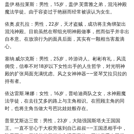
盖伊.格拉莱斯：男性，15岁，盖伊.芙蕾雅之弟，混沌神殿
魔法学徒。由于容姿过于艳丽而经常被误认为女生。
依奥.皮扎拉：男性，22岁，天才盗贼，成功将主角绑架出
混沌神殿。目前虽然在帮组光明神殿做事，然而似乎并非出
自本意。在放浪行为的面具后面，其实有一颗相当害羞滴
心。
塞纳.威尔克斯：男性，25岁，吟游诗人。彬彬有礼，风流
倜傥，信奉不对18岁以下女性出手的人生哲学，对光明神
殿的扩张局面充满忧虑。风之女神神器——竖琴艾拉贝拉的
持有者。
依达雷斯.琳娜：女性，16岁，普哈迪商队之女，水神殿魔
法学徒，在去往艾多的路上与主角相识。在照顾主角的同
时，也将主角当做大号芭比娃娃般存在。
普里艾斯达三世：男性，23岁，大陆强国斯塔夫王国国
王。一直不甘心于大权旁落到自己叔叔——王国丞相手中，