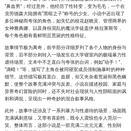
“鼻血男”；经过意外，他经历了性转变，变为毛毛，一个在
克劳德森大陆拥有“黑暗之子”称号的少女。小说中还出现了
多位神秘而夸张的角色，如失忆的校花赵晓灵、管理两界的
女神雅典娜、以及身份混乱的魔法学徒盖伊.格拉莱斯等，
每个角色都有着鲜明且荒诞的性格特征。
故事情节极为离奇，前半部分详细罗列了各个人物的身份与
背景，后半部分则转入一场发生在大学寝室内的极端暴力性
虐待场景。文本中不乏直白与夸张的台词，例如“动手！”、
“滴蜡！”等，描写了主角在被同寝室成员强制施暴时的种种
细节。这些描写极其直白、血腥，却又夹杂着荒诞和黑色幽
默，使整个故事充满冲突与反差。小说在描述校园、家庭与
异界奇幻冒险的同时，还不失对社会现状与人性阴暗面的讽
刺和调侃，呈现出一种奇妙的混合叙事风格。
此外，故事中还涉及了一系列暴力与性虐待的场景，场面既
充满讽刺意味，又带有喜剧性，既令人震惊也令人莞尔一
笑。整体而言，这部小说是一部充满二次元元素、性别转