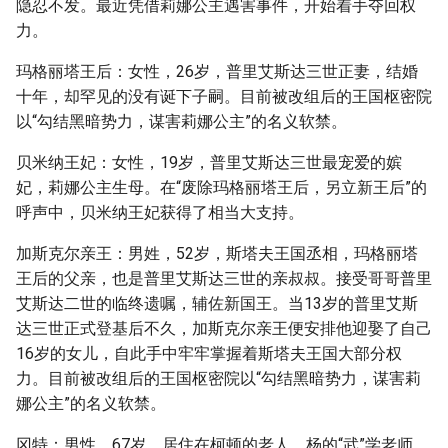
隐忍不发。最近凭借莉娜公主遇害事件，开始着手夺回权
力。
玛格丽塔王后：女性，26岁，普里艾斯达三世正妻，结婚
十年，却罕见的没有诞下子嗣。目前被改组后的王国枢密院
以“勾结黑暗势力，谋害莉娜公主”的名义软禁。
贝米纳王妃：女性，19岁，普里艾斯达三世最宠爱的嫔
妃，莉娜公主生母。在“废除玛格丽塔王后，另立新王后”的
呼声中，贝米纳王妃获得了相当大支持。
加斯克尔亲王：男姓，52岁，斯塔夫王国丞相，玛格丽塔
王后的父亲，也是普里艾斯达三世的亲叔叔。接受哥哥普里
艾斯达二世的临终遗嘱，辅佐新国王。当13岁的普里艾斯
达三世正式登基后不久，加斯克尔亲王便安排他迎娶了自己
16岁的女儿，自此手中牢牢掌握着斯塔夫王国大部分权
力。目前被改组后的王国枢密院以“勾结黑暗势力，谋害莉
娜公主”的名义软禁。
冈特：男性，67岁，居住在柯顿的老人，杨的“武”学老师，