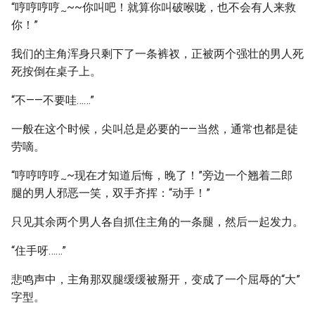
“哼哼哼哼
~~你叫吧！就算你叫破喉咙，也不会有人来救
~
你！”
我们的主角浑身只剩下了一条裤衩，正被两个强壮的男人死
死按倒在桌子上。
“不——不要哇……”
一般在这个时候，尖叫总是必要的——当然，通常也都是徒
劳嘀。
“哼哼哼哼
~现在才知道后悔，晚了！”旁边一个翘着二郎
~
腿的男人邪恶一笑，双手齐挥：“动手！”
只见其余两个男人各自抓住主角的一条腿，然后一起发力。
“住手呀……”
悲鸣声中，主角那双腿缓缓被掰开，变成了一个屈辱的“大”
字型。