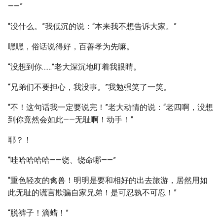
——”
“没什么。”我低沉的说：“本来我不想告诉大家。”
嘿嘿，俗话说得好，百善孝为先嘛。
“没想到你……”老大深沉地盯着我眼睛。
“兄弟们不要担心，我没事。”我勉强笑了一笑。
“不！这句话我一定要说完！”老大动情的说：“老四啊，没想
到你竟然会如此——无耻啊！动手！”
耶？！
“哇哈哈哈哈——饶、饶命哪——”
“重色轻友的禽兽！明明是要和相好的出去旅游，居然用如
此无耻的谎言欺骗自家兄弟！是可忍孰不可忍！”
“脱裤子！滴蜡！”