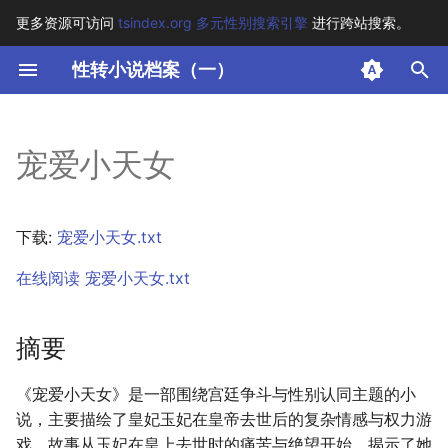
更多资源可访问
tsindex.org 多元性别搜索引擎
进行跨站搜索。
键
性转小说档案（一）
入
摘要
以
宠爱小天女
开
其他信息 [Processed Page
Metadata]
始
下载:
宠爱小天女.txt
搜
正文
在线阅读 宠爱小天女.txt
索
摘要
《宠爱小天女》是一部围绕宫廷争斗与性别认同主题的小
说，主要描绘了皇妃玉妃在皇帝去世后的复杂情感与权力游
戏。故事从玉妃在皇上去世时的痛苦与绝望开始，揭示了她