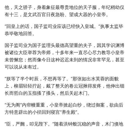
他，天之骄子，身着象征最尊贵地位的天子服，年纪稍幼仅
有十三，是文武百官日夜急盼、望成大器的小皇帝。
“回皇上的话，国子监司业应该已经快入皇城。”执事太监毕
恭毕敬地回答。
国子监司业为国子监理头最德高望重的夫子，因其学识渊博
被诸位大臣举荐为帝师，十多年来一直尽心尽力教导小皇帝
未曾懈怠；然而像今日这种迟迟未到的情况非常罕见，甚至
可以说从未有过。
“朕等了半个时辰，不想再等了。”那张如出水芙蓉的面貌
上，柳眉轻轻拧起，戴了整天的卷云冠揪得发疼，他伸出细
长而哲白的玉指搔了搔头，然后关起木门。
“无为阁”内帘幔重重，小皇帝掀起白纱，绕过御案，欲由后
方特意辟出的小径回到寝宫“养生殿”。
“臣，严阙，叩见陛下。”随着洪钟般沉稳的声音，木门倏地