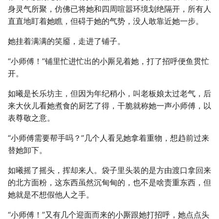
身灵气所聚，仿佛已将她和四周喧嚣环境划绝隔开，所有人
直直地盯着她瞧，但碍于她的气势，没人敢靠近她一步。
她挂着满满的笑靥，走进了铺子。
“小师傅！”铺里忙进忙出的小厮见着她，打了招呼便鱼贯忙
开。
如曦是长乐坊主，但因为年纪稍小，叫老板娘太过老气，后
来大伙儿看她煮食的厨艺了得，干脆就称她一声小师傅，以
表尊敬之意。
“小师傅需要帮手吗？”几个人看见她拿着重物，想趋前过来
替她卸下。
如曦摇了摇头，挥却来人。袋子里头装的是方由渡口拿回来
的北方面粉，这东西虽然沉甸甸的，也不是啥责重东西，但
她就是不想假他人之手。
“小师傅！”又有几个迎面而来的小厮跟她打招呼，她点点头