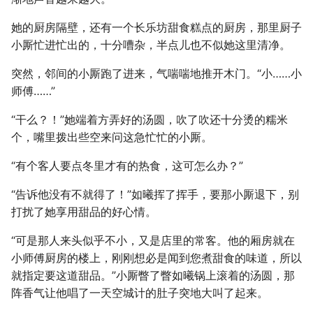
她的厨房隔壁，还有一个长乐坊甜食糕点的厨房，那里厨子
小厮忙进忙出的，十分嘈杂，半点儿也不似她这里清净。
突然，邻间的小厮跑了进来，气喘喘地推开木门。“小……小
师傅……”
“干么？！”她端着方弄好的汤圆，吹了吹还十分烫的糯米
个，嘴里拨出些空来问这急忙忙的小厮。
“有个客人要点冬里才有的热食，这可怎么办？”
“告诉他没有不就得了！”如曦挥了挥手，要那小厮退下，别
打扰了她享用甜品的好心情。
“可是那人来头似乎不小，又是店里的常客。他的厢房就在
小师傅厨房的楼上，刚刚想必是闻到您煮甜食的味道，所以
就指定要这道甜品。”小厮瞥了瞥如曦锅上滚着的汤圆，那
阵香气让他唱了一天空城计的肚子突地大叫了起来。