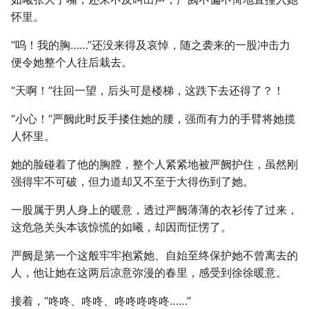
怀里。
“呜！我的胸……”还没来得及哀悼，随之袭来的一股冲击力
便令她整个人往后栽去。
“天啊！”往回一望，后头可是楼梯，这跌下去还得了？！
“小心！”严阙此时反手搂住她的腰，强而有力的手臂将她揽
人怀里。
她的脸碰着了他的胸膛，整个人紧紧地被严阙护住，虽然刚
强得牢不可破，但力道却又不至于大得伤到了她。
一股属于男人身上的暖意，透过严阙薄薄的衣衫传了过来，
这危急关头本该惊慌的如曦，却因而怔愣了。
严阙是第一个这般牢牢抱紧她、自始至终保护她不曾离去的
人，他让她在这两后凉意弥漫的春里，感受到徐徐暖意。
接着，“咚咚、咚咚、咚咚咚咚咚……”