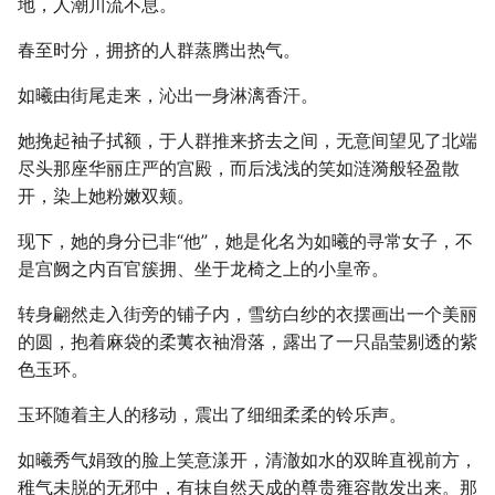
地，人潮川流不息。
春至时分，拥挤的人群蒸腾出热气。
如曦由街尾走来，沁出一身淋漓香汗。
她挽起袖子拭额，于人群推来挤去之间，无意间望见了北端
尽头那座华丽庄严的宫殿，而后浅浅的笑如涟漪般轻盈散
开，染上她粉嫩双颊。
现下，她的身分已非“他”，她是化名为如曦的寻常女子，不
是宫阙之内百官簇拥、坐于龙椅之上的小皇帝。
转身翩然走入街旁的铺子内，雪纺白纱的衣摆画出一个美丽
的圆，抱着麻袋的柔荑衣袖滑落，露出了一只晶莹剔透的紫
色玉环。
玉环随着主人的移动，震出了细细柔柔的铃乐声。
如曦秀气娟致的脸上笑意漾开，清澈如水的双眸直视前方，
稚气未脱的无邪中，有抹自然天成的尊贵雍容散发出来。那