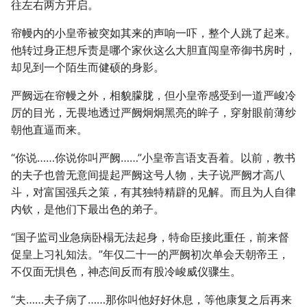
往左右两方开启。
帘幔内的小皇帝被突如其来的声响一吓，整个人跳了起来。
他转过身正想斥责是哪个家伙这么大胆直闯皇帝御书房时，
却见到一个陌生而健硕的身影。
严阙远在帘幔之外，相貌朦胧，但小皇帝感受到一道严峻冷
厉的目光，无畏地透过严阙炯炯黑亮的眸子，穿射眼前薄纱
朝他直逼而来。
“你说……你说你叫严阙……”小皇帝言语支吾着。以前，教书
的夫子也曾无意间提起严阙这号人物，夫子说严阙才高八
斗，对富国强兵之策，有其独特精辟的见解。而且为人自律
内钦，是他们下最出色的弟子。
“国子监司业急病卧榻无法起身，特命臣接此重任，前来督
促皇上习礼知法。”年仅二十一的严阙初次单会天朝帝王，
不仅面无惧色，神态间反而有股冷峻威仪骤生。
“夫……夫子病了……那你叫他好好休息，等他康复之后再来