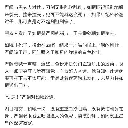
严阙与黑衣人对仗，刀剑无眼乱砍乱刺，如曦吓得慌乱地躲
来躲去、撞来撞去，她可不能就这么死了；如果年纪轻轻翘
辫子，那可真是对不起列祖列宗了。
黑衣人看准了如曦是严阙的弱点，于是举剑朝如曦刺去。
如曦吓死了，拚命往后缩，结果手肘猛的撞上严阙的胸膛，
严阙咳了声，同时吸入了厢房内弥漫的白色粉尘。
严阙暗喊一声糟。这些白色粉末是旁门左道所用的迷药，吸
入一点便会夺去所有知觉，而后陷入昏迷。他自知中此迷药
要再撑下去不太可能，于是趁着迷药尚未发作，以掌力将如
曦送出门外。
“快走！”严阙对如曦说道。
四目相交，如曦一愣，没有重重白纱阻隔，没有繁忙朝务在
身，严阙双眼褪去咄咄逼人的色彩，淡漠沉静，如同夜里星
星的深邃寂寥。