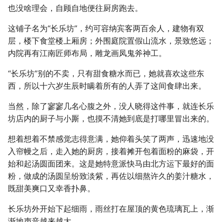
也没啥理会，自顾自地便往厨房跑去。
这铺子名为“长乐坊”，约可容纳宾客两百余人，建物有双
层，楼下食堂楼上厢房；外围庭院置假山流水，景致悠远；
内院再有江南匠师布局，雕龙画凤鬼斧神工。
“长乐坊”别的不卖，只有甜食糖水而已，她就喜欢这些东
西，所以十六岁生辰时瞒着所有的人弄了这间食肆出来。
当然，除了寥寥几名心腹之外，没人晓得这件事，就连长乐
坊店内的厨子与小厮，也摸不清她到底是打哪里冒出来的。
想着想着不禁感觉志得意满，她仰着头笑了两声，迅速地没
入帘幔之后，走入她的厨房，接着摊开包着面粉的麻袋，开
始和起汤圆面团来。这是她特意派快马由北方运下最好的面
粉，做成的汤圆呈纷致淡紫，再佐以细熬许久的姜汁糖水，
既甜美爽口又幸香扑鼻。
长乐坊外开始下起细雨，雨丝打在屋顶的黄色琉璃瓦上，渐
渐地声音越来越大。