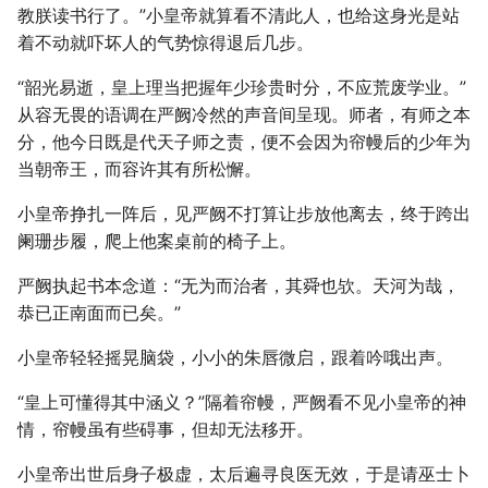
教朕读书行了。”小皇帝就算看不清此人，也给这身光是站
着不动就吓坏人的气势惊得退后几步。
“韶光易逝，皇上理当把握年少珍贵时分，不应荒废学业。”
从容无畏的语调在严阙冷然的声音间呈现。师者，有师之本
分，他今日既是代天子师之责，便不会因为帘幔后的少年为
当朝帝王，而容许其有所松懈。
小皇帝挣扎一阵后，见严阙不打算让步放他离去，终于跨出
阑珊步履，爬上他案桌前的椅子上。
严阙执起书本念道：“无为而治者，其舜也欤。天河为哉，
恭已正南面而已矣。”
小皇帝轻轻摇晃脑袋，小小的朱唇微启，跟着吟哦出声。
“皇上可懂得其中涵义？”隔着帘幔，严阙看不见小皇帝的神
情，帘幔虽有些碍事，但却无法移开。
小皇帝出世后身子极虚，太后遍寻良医无效，于是请巫士卜