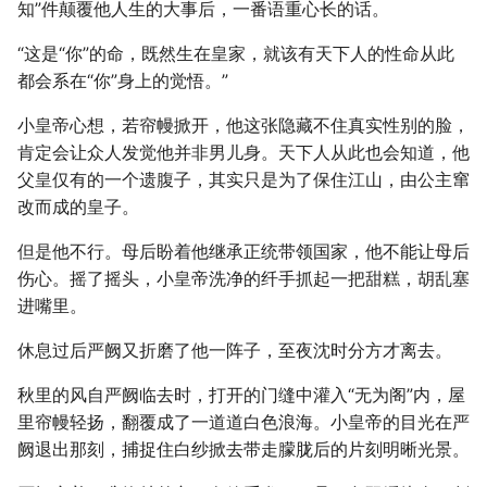
知”件颠覆他人生的大事后，一番语重心长的话。
“这是“你”的命，既然生在皇家，就该有天下人的性命从此
都会系在“你”身上的觉悟。”
小皇帝心想，若帘幔掀开，他这张隐藏不住真实性别的脸，
肯定会让众人发觉他并非男儿身。天下人从此也会知道，他
父皇仅有的一个遗腹子，其实只是为了保住江山，由公主窜
改而成的皇子。
但是他不行。母后盼着他继承正统带领国家，他不能让母后
伤心。摇了摇头，小皇帝洗净的纤手抓起一把甜糕，胡乱塞
进嘴里。
休息过后严阙又折磨了他一阵子，至夜沈时分方才离去。
秋里的风自严阙临去时，打开的门缝中灌入“无为阁”内，屋
里帘幔轻扬，翻覆成了一道道白色浪海。小皇帝的目光在严
阙退出那刻，捕捉住白纱掀去带走朦胧后的片刻明晰光景。