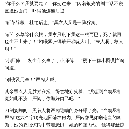
“你干么？我就要走了，你别过来！”闪着银光的剑二话不说
直逼她面门，吓得她连连后退。
“斩革除根，杜绝后患。”黑衣人又是一阵狞笑。
“斩什么草除什么根，我家只剩下我这一根而已，死了就再
也生不出来了！”如曦紧张得放开喉咙大叫。“来人啊，救人
啊！”
“小师傅……发生什么事了，小师傅……”楼下一群小厮慌忙询
问道。
“别伤及无辜！”严阙大喊。
其余黑衣人见胜券在握，得意地狞笑着。“没想到当朝丞相
竟如此不济，严阙，你顾好自己吧！”
刀剑扬舞间，黑衣人将严阙隐瞒的身分曝了光。“当朝丞相
严阙”这六个字响亮地回荡在房内。严阙瞥见如曦仓皇的容
颜，她的双眼惊愕中带着恐惧，她的眸望向他，他将那丝惊