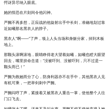
愕讶异尽纳入眼底。
她的惶恐在片刻间令他闪神。
严阙不再多想，正应战的他旋射出手中长剑，准确地划过靠
近如曦那名黑衣人的脖子。
黑衣人“啊——”了声，项上人头当场和身躯分家，掉到木板
地上。
那颗头滚啊滚地，眼睛睁得老大望着如曦，如曦也瞪大眼望
回去，嘴里拚命念道：“没被吓到、没被吓到，只不过是一
颗头而已！”
严阙为救她而分了心，防身利器亦不在手中，其他黑衣人见
有机可乘，一把举剑刺中严阙。
严阙闷哼了声，紧接着又被黑衣人重击一掌，使他整个人往
门口飞去。
如曦张大了嘴，还来不及叫出声，严阙不偏不倚地直撞入她