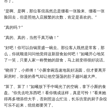
市了。
“是啊、是啊，那位客倌虽然总是绷着一张脸来、绷着一张
脸回去，但是照他入店频繁的次数，肯定是喜欢的。”
“真的吗？”
“真的、真的，当然千真万确！”
“好吧！你可以自锅里盛一碗去。那位客人既然是常客，那
么，你就顺道问问他觉得这新甜食如何吧！”如曦开心地笑
了一笑，只要人家一称赞她的甜食，马上就变得很好说话。
“晓得了，小师傅！”小厮拿碗迅速地装好汤圆，但才要离开
厨房时，弥漫的香气却让他空荡荡的肚子越叫越大声。
“算了、算了！”如曦放下手中喝光了的空碗，拿下小厮的食
盘。“你先去吃东西吧！看你饿成这样，真是可怜！”看来她
得再多增添些大手，否则照这么忙法，长乐坊里的厨子杂役
可乐不起来，统统都要哭了。