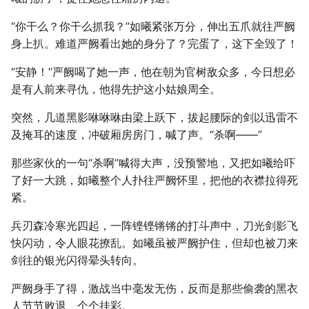
“你干么？你干么抓我？”如曦紧张万分，伸出五爪就往严阙
身上扒。难道严阙看出她的身分了？完蛋了，这下全毁了！
“安静！”严阙喝了她一声，他在朝为官树敌众多，今日想必
是有人前来寻仇，他得先护这小姑娘周全。
突然，几道黑影咻咻咻由梁上跃下，拔起腰际的剑以迅雷不
及掩耳的速度，冲破厢房房门，喊了声。“杀啊——”
那些家伙的一句“杀啊”喊得大声，没预警地，又把如曦给吓
了好一大跳，如曦整个人扑往严阙怀里，把他的衣襟拉得死
紧。
兵刃森冷寒光四起，一阵铿铿锵锵的打斗声中，刀光剑影飞
快闪动，令人眼花撩乱。如曦虽被严阙护住，但却也被刀来
剑往的银光闪得晕头转向。
严阙身手了得，激战当中毫发无伤，反而是那些偷袭的黑衣
人节节败退、个个挂彩。