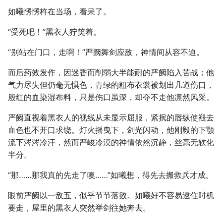
如曦愣愣杵在当场，看呆了。
“受死吧！”黑衣人狞笑着。
“别站在门口，走啊！”严阙舞剑应敌，神情间从容不迫。
而后药效发作，因迷香而削弱大半能耐的严阙陷入苦战；他
气力尽失但仍毫无惧色，青绿的粗布衣裳被划出几道伤口，
殷红的血染湿布料，只是伤口虽深，却夺不走他凛然风采。
严阙直视着黑衣人的视线从未显示屈服，紧抿的唇纵使褪去
血色也不开口求饶。灯火摇曳下，剑光闪动，他刚毅的下颚
流下涔涔冷汗，然而严峻冷漠的神情依然沉静，丝毫无软化
半分。
“那……那我真的先走了噢……”如曦想，得先去搬救兵才成。
眼前严阙以一敌五，似乎节节落败。如曦好不容易逮住时机
要走，屋里的黑衣人突然举剑往她奔去。