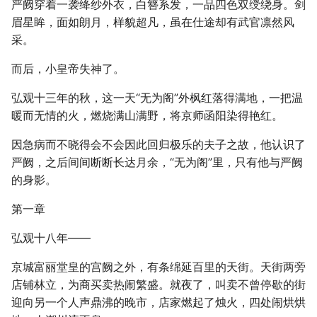
严阙穿着一袭绛纱外衣，白簪系发，一品四色双绶绕身。剑
眉星眸，面如朗月，样貌超凡，虽在仕途却有武官凛然风
采。
而后，小皇帝失神了。
弘观十三年的秋，这一天“无为阁”外枫红落得满地，一把温
暖而无情的火，燃烧满山满野，将京师函阳染得艳红。
因急病而不晓得会不会因此回归极乐的夫子之故，他认识了
严阙，之后间间断断长达月余，“无为阁”里，只有他与严阙
的身影。
第一章
弘观十八年——
京城富丽堂皇的宫阙之外，有条绵延百里的天街。天街两旁
店铺林立，为商买卖热闹繁盛。就夜了，叫卖不曾停歇的街
迎向另一个人声鼎沸的晚市，店家燃起了烛火，四处闹烘烘