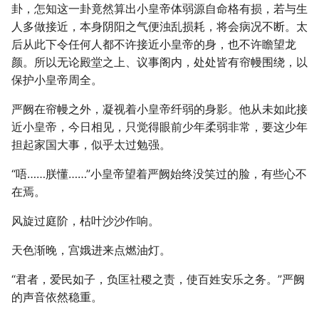
卦，怎知这一卦竟然算出小皇帝体弱源自命格有损，若与生
人多做接近，本身阴阳之气便浊乱损耗，将会病况不断。太
后从此下令任何人都不许接近小皇帝的身，也不许瞻望龙
颜。所以无论殿堂之上、议事阁内，处处皆有帘幔围绕，以
保护小皇帝周全。
严阙在帘幔之外，凝视着小皇帝纤弱的身影。他从未如此接
近小皇帝，今日相见，只觉得眼前少年柔弱非常，要这少年
担起家国大事，似乎太过勉强。
“唔……朕懂……”小皇帝望着严阙始终没笑过的脸，有些心不
在焉。
风旋过庭阶，枯叶沙沙作响。
天色渐晚，宫娥进来点燃油灯。
“君者，爱民如子，负匡社稷之责，使百姓安乐之务。”严阙
的声音依然稳重。