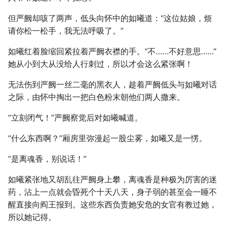
但严阙却咳了两声，低头向怀中的如曦道：“这位姑娘，烦
请你松一松手，我无法呼吸了。”
如曦红着脸缩回紧拉着严阙衣襟的手。“不……不好意思……”
她从小到大从没给人行刺过，所以才会这么紧张啊！
无法伤到严阙一丝二毫的黑衣人，趁着严阙低头与如曦对话
之际，由怀中掏出一把白色粉末朝他们两人撒来。
“立刻闭气！”严阙察觉后对如曦喊道。
“什么东西啊？”厢房里弥漫起一股尘雾，如曦又是一愣。
“是离魂香，别说话！”
如曦紧张地又胡乱往严阙身上攀，离魂香是种极为厉害的迷
药，沾上一点就会昏死个十天八天，身子弱的甚至会一睡不
醒直接向阎王报到。这些东西负责她安危的女官有教过她，
所以她记得。