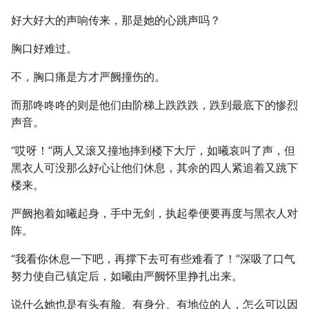
好大好大的声响传来，那是她的心跳声吗？
胸口好难过。
不，胸口痛是方才严阙撞伤的。
而那咚咚咚的则是他们由阶梯上跌跌跌，跌到最底下的惨烈
声音。
“哎呀！”两人又滚又撞地摔到楼下大厅，如曦哀叫了声，但
黑衣人可没那么好心让他们休息，其余的四人紧追着又跳下
楼来。
严阙抱着如曦起身，手中无剑，执起拳便要再度与黑衣人对
阵。
“我看你休息一下吧，再撑下去可有些难看了！”深吸了口气
努力使自己镇定后，如曦由严阙怀里挣扎出来。
说什么她也是有头有脸、有身分、有地位的人，怎么可以因