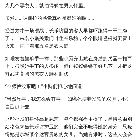
为几个黑衣人，就怕得躲在男人怀里。
虽然……被保护的感觉真的是挺好的啦……
经过方才一场混战，长乐坊里的客人早都吓跑得一干二净
了，十来名小厮关紧门封住长乐坊，个个眼睛瞪得就要冒出
火来，直盯着那五名黑衣人瞧。
如曦发着颤单手一挥，那些小厮亮出藏在身后的兵器一拥而
上，虽然她手下的人很多，但也铿铿锵锵了好几下，才把这
群武功高强的黑衣人顺利制伏。
“小师傅没事吧！”小厮们担心地问道。
“当然没事，我怎么会有事。”如曦死搏着发软的双脚，不让
自己倒下去。
这些小厮们身怀高超武艺，每个都强得不得了，是特意由别
处物色来当长乐坊护卫的，他们完全不晓得她的身分，只晓
得她是京城某个达官贵族的女儿。当她有难时，这些人会奋