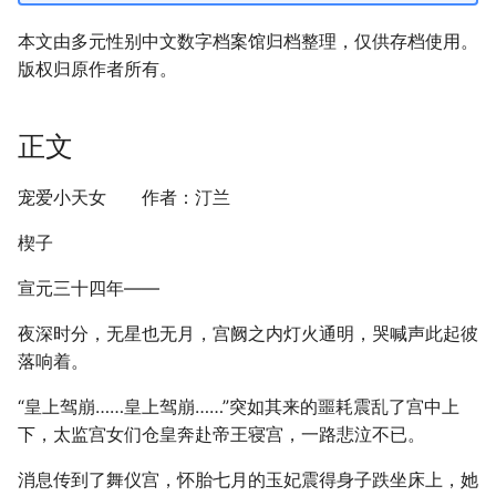
本文由多元性别中文数字档案馆归档整理，仅供存档使用。
版权归原作者所有。
正文
宠爱小天女 作者：汀兰
楔子
宣元三十四年——
夜深时分，无星也无月，宫阙之内灯火通明，哭喊声此起彼
落响着。
“皇上驾崩……皇上驾崩……”突如其来的噩耗震乱了宫中上
下，太监宫女们仓皇奔赴帝王寝宫，一路悲泣不已。
消息传到了舞仪宫，怀胎七月的玉妃震得身子跌坐床上，她