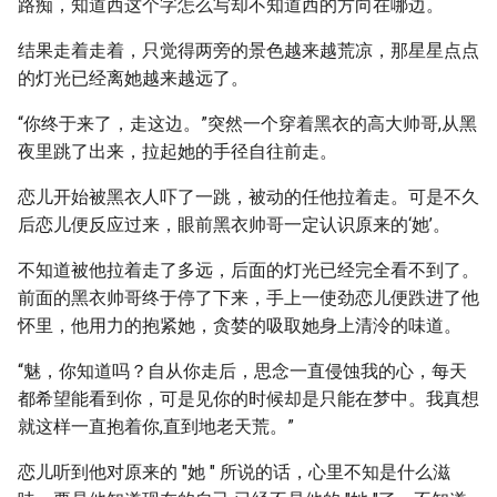
路痴，知道西这个字怎么写却不知道西的方向在哪边。
结果走着走着，只觉得两旁的景色越来越荒凉，那星星点点
的灯光已经离她越来越远了。
“你终于来了，走这边。”突然一个穿着黑衣的高大帅哥,从黑
夜里跳了出来，拉起她的手径自往前走。
恋儿开始被黑衣人吓了一跳，被动的任他拉着走。可是不久
后恋儿便反应过来，眼前黑衣帅哥一定认识原来的‘她’。
不知道被他拉着走了多远，后面的灯光已经完全看不到了。
前面的黑衣帅哥终于停了下来，手上一使劲恋儿便跌进了他
怀里，他用力的抱紧她，贪婪的吸取她身上清泠的味道。
“魅，你知道吗？自从你走后，思念一直侵蚀我的心，每天
都希望能看到你，可是见你的时候却是只能在梦中。我真想
就这样一直抱着你,直到地老天荒。”
恋儿听到他对原来的 "她 " 所说的话，心里不知是什么滋