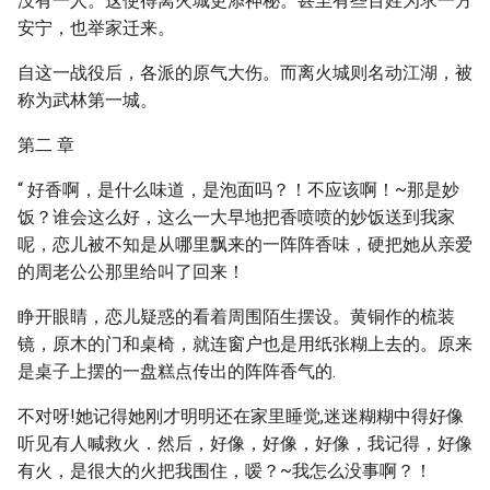
没有一人。这使得离火城更添神秘。甚至有些百姓为求一方
安宁，也举家迁来。
自这一战役后，各派的原气大伤。而离火城则名动江湖，被
称为武林第一城。
第二 章
“ 好香啊，是什么味道，是泡面吗？！不应该啊！~那是妙
饭？谁会这么好，这么一大早地把香喷喷的妙饭送到我家
呢，恋儿被不知是从哪里飘来的一阵阵香味，硬把她从亲爱
的周老公公那里给叫了回来！
睁开眼睛，恋儿疑惑的看着周围陌生摆设。黄铜作的梳装
镜，原木的门和桌椅，就连窗户也是用纸张糊上去的。原来
是桌子上摆的一盘糕点传出的阵阵香气的.
不对呀!她记得她刚才明明还在家里睡觉,迷迷糊糊中得好像
听见有人喊救火．然后，好像，好像，好像，我记得，好像
有火，是很大的火把我围住，嗳？~我怎么没事啊？！