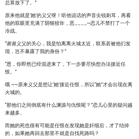
总算放下了。”
原来他就是‘她’的义父呀！听他说话的声音尖锐刺耳，再看
他的双眼里充满了阴狠狡诈，恶
~恋儿不禁打了一个
~
~
~
~
冷战。
“谢谢义父的关心，我是怕离离火城太近，联系若被他们发
现，岂不暴露了我的身份？”
“恩，你即然已经混进来了，下一步要尽快想办法接近任
恨。”
哦 ~~原来义父是想让‘她’接近任恨，所以“她”才会出现在离
火城的。
“那他们之间倒底有什么渊源与仇恨呢？”恋儿心里的疑问越
来越多。
而她的死也很有可能是任恨在发现她是奸细后，才了结掉
的，如果她再回去那里不就是自找死路吗？