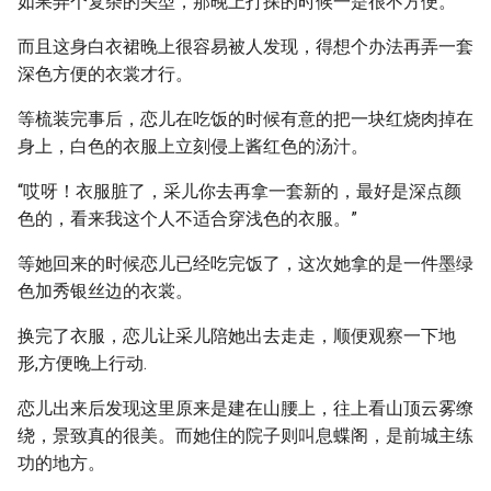
如果弄个复杂的头型，那晚上打探的时候一是很不方便。
而且这身白衣裙晚上很容易被人发现，得想个办法再弄一套
深色方便的衣裳才行。
等梳装完事后，恋儿在吃饭的时候有意的把一块红烧肉掉在
身上，白色的衣服上立刻侵上酱红色的汤汁。
“哎呀！衣服脏了，采儿你去再拿一套新的，最好是深点颜
色的，看来我这个人不适合穿浅色的衣服。”
等她回来的时候恋儿已经吃完饭了，这次她拿的是一件墨绿
色加秀银丝边的衣裳。
换完了衣服，恋儿让采儿陪她出去走走，顺便观察一下地
形,方便晚上行动.
恋儿出来后发现这里原来是建在山腰上，往上看山顶云雾缭
绕，景致真的很美。而她住的院子则叫息蝶阁，是前城主练
功的地方。