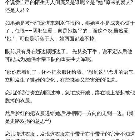
个说爱自己的陌生男人倒底又是谁呢？是 "她 "原来的爱人?
还是夫君？
如果她是被他们派进来刺杀任恨的，那她岂不是成夹心饼干
了，任恨——阴邪狂霸，岂是她摆平的，而这个炎,虽然爱
"她 "，可也是听命于人，她两面都逃不掉。
眼前,只有身在哪边顾哪边了。 先从炎下手，说不定以后他
可能成为,她保命亲卫队的重要生力军呢。
“那你都看到了，还不把衣服还给我。”想到这里恋儿的语气
立即发生了微妙的变化，有些撒娇又些害羞的说道。
恋儿的话使炎立刻回过神，急忙放开她，蹲在地上拾起被他
脱掉的衣服。
然后脸红的把衣服递给她,后,手脚同一方向的走到一边。(就
是走路双拐的意思^^)
恋儿接过衣服，发现这衣服左个带子右个带子的完全不知道