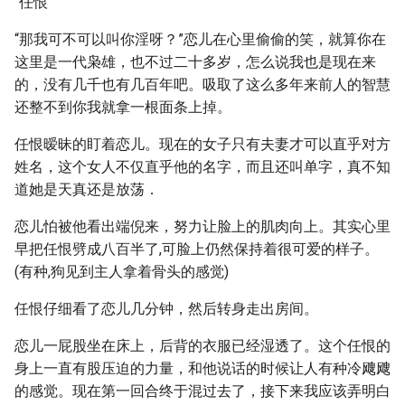
“任恨”
“那我可不可以叫你淫呀？”恋儿在心里偷偷的笑，就算你在
这里是一代枭雄，也不过二十多岁，怎么说我也是现在来
的，没有几千也有几百年吧。吸取了这么多年来前人的智慧
还整不到你我就拿一根面条上掉。
任恨暧昧的盯着恋儿。现在的女子只有夫妻才可以直乎对方
姓名，这个女人不仅直乎他的名字，而且还叫单字，真不知
道她是天真还是放荡．
恋儿怕被他看出端倪来，努力让脸上的肌肉向上。其实心里
早把任恨劈成八百半了,可脸上仍然保持着很可爱的样子。
(有种,狗见到主人拿着骨头的感觉)
任恨仔细看了恋儿几分钟，然后转身走出房间。
恋儿一屁股坐在床上，后背的衣服已经湿透了。这个任恨的
身上一直有股压迫的力量，和他说话的时候让人有种冷飕飕
的感觉。现在第一回合终于混过去了，接下来我应该弄明白