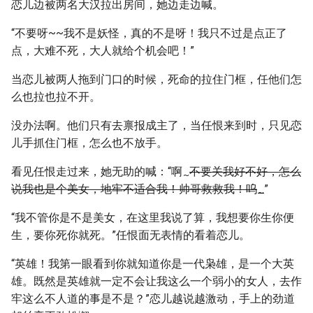
恋儿边被两名大汉拉出房间，她边走边喊。
“不要呀~~我不是妖怪，真的不是呀！我只不过是点正了
点，大难不死，大人就给个机会吧！”
当恋儿被两人拖到门口的时候，死命的拉住门框，任他们怎
么也拉也拉不开。
没办法啊。他们只有去禀报成主了，当任恨来到时，只见恋
儿手抓住门框，怎么也不放手。
看见任恨走过来，她无助的喊：“啊
不要关我好不好，怎么
~
说我也是个美女，地牢不适合我！帅哥救救我！呜
”
~
“我不管你是不是美女，在这里我说了算，我想要你生你便
生，要你死你就死。”任恨面无表情的看着恋儿。
“英雄！我第一眼看到你就知道你是一代枭雄，是一个大英
雄。既然是英雄就一定不会让我这么一个弱小的女人，去作
牢这么不人道的事是不是？”恋儿越说越激动，手上的劲道