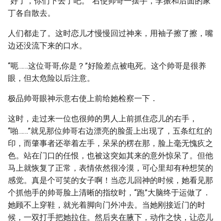
“好了，你们下去了吧。”右使帅哥一摆手，李振和后面的家
丁各自散去。
人们都走了。这时恋儿才慢慢回过神来，用袖子擦了擦，嘴
边还没流下来的口水。
“呃……这位哥哥,你是？”好险差点被电死。这个帅哥是很养
眼，但太危险以后注意。
极品帅哥眼神示意右使上前给她检察一下．
这时，走过来一位也很帅的男人上前抓住恋儿的右手，
“啪……”就见那位帅哥右边漂亮的脸蛋上出现了，五条红红的
印，而肇事者还举着左手，呆呆的楞在那，脸上毫无愧疚之
色。站在门口的任恨，也被这突如其来的意外惊呆了。但他
马上就恢复了正常，表情依然很冷漠，可心里却有种想笑的
感觉。真是个可笑的女子啊！当恋儿回神的时候，她看见那
个抓他手的帅哥脸上清晰的指纹时，“跑”大脑终于运做了．
她顾不上穿鞋，就光着脚向门外冲去。当她刚接近门的时
候，一双打手把她拉住。然后夹在腋下，动作之快，让恋儿