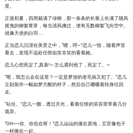
里。
正值初夏，四周栽满了绿柳，那一条条的长垂上长满了随风
摇曳的柳絮青芽，每当清风拂过，便有无数柳絮飞向空中。
就像天使的白羽……
正当恋儿沉浸在美景之中，“嗯，哼~”恋儿一惊，随着声音
看去，发现不远处任恨似笑非笑的看着她。
恋儿心想死定了,真衰!~ 怎么遇到他了，死定了。~
“呃，我怎么会在这里？一定是梦游的老毛病又犯了。”恋儿
立刻装作一幅如梦方醒的样子，然后自己嘟囔着转身往回
走。
“站住。”恋儿一颤，透过月光，看着任恨的笑容里带着几分
诡异。
“OH~~你、你也在呀！”恋儿讪讪的僵在原地，五官像包子
一样揪在一起。