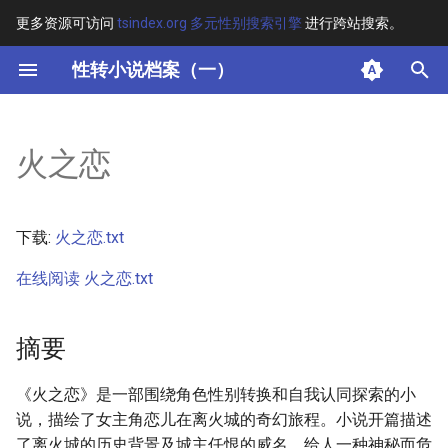
更多资源可访问
tsindex.org 多元性别搜索引擎
进行跨站搜索。
键
性转小说档案（一）
入
摘要
以
火之恋
开
其他信息 [Processed Page
Metadata]
始
下载:
火之恋.txt
搜
正文
在线阅读 火之恋.txt
索
摘要
《火之恋》是一部围绕角色性别转换和自我认同探索的小
说，描绘了女主角恋儿在离火城的奇幻旅程。小说开篇描述
了离火城的历史背景及城主任恨的威名，给人一种神秘而危