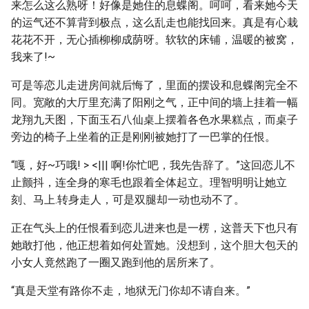
来怎么这么熟呀！好像是她住的息蝶阁。呵呵，看来她今天
的运气还不算背到极点，这么乱走也能找回来。真是有心栽
花花不开，无心插柳柳成荫呀。软软的床铺，温暖的被窝，
我来了!~
可是等恋儿走进房间就后悔了，里面的摆设和息蝶阁完全不
同。宽敞的大厅里充满了阳刚之气，正中间的墙上挂着一幅
龙翔九天图，下面玉石八仙桌上摆着各色水果糕点，而桌子
旁边的椅子上坐着的正是刚刚被她打了一巴掌的任恨。
“嘎，好~巧哦! > <||| 啊!你忙吧，我先告辞了。”这回恋儿不
止颤抖，连全身的寒毛也跟着全体起立。理智明明让她立
刻、马上.转身走人，可是双腿却一动也动不了。
正在气头上的任恨看到恋儿进来也是一楞，这普天下也只有
她敢打他，他正想着如何处置她。没想到，这个胆大包天的
小女人竟然跑了一圈又跑到他的居所来了。
“真是天堂有路你不走，地狱无门你却不请自来。”