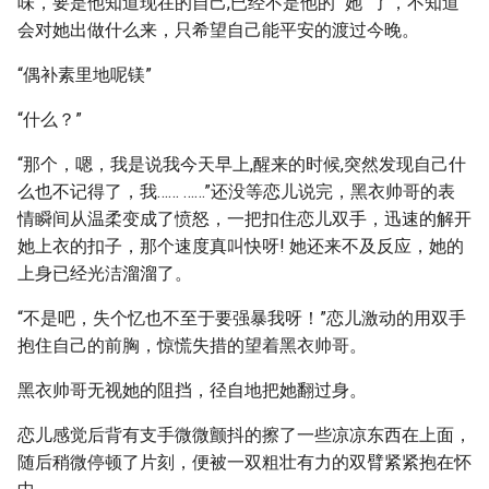
味，要是他知道现在的自己,已经不是他的 "她 "了，不知道
会对她出做什么来，只希望自己能平安的渡过今晚。
“偶补素里地呢镁”
“什么？”
“那个，嗯，我是说我今天早上,醒来的时候,突然发现自己什
么也不记得了，我…… ……”还没等恋儿说完，黑衣帅哥的表
情瞬间从温柔变成了愤怒，一把扣住恋儿双手，迅速的解开
她上衣的扣子，那个速度真叫快呀! 她还来不及反应，她的
上身已经光洁溜溜了。
“不是吧，失个忆也不至于要强暴我呀！”恋儿激动的用双手
抱住自己的前胸，惊慌失措的望着黑衣帅哥。
黑衣帅哥无视她的阻挡，径自地把她翻过身。
恋儿感觉后背有支手微微颤抖的擦了一些凉凉东西在上面，
随后稍微停顿了片刻，便被一双粗壮有力的双臂紧紧抱在怀