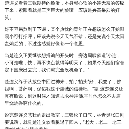
楚连义看着三张期待的脸蛋，本身就心软的小连无奈的答应
下来，紧跟着就是三声巨大的狼嚎，应该是兴高采烈的奸
笑。
好不容易熬到了下课，某个热忱的青年正在想该怎么开始跟
易小可打招呼，应该先说今天天气不错，还是先说今天太阳
蛮灿烂的，不过这感觉好像都一个意思。
当楚连义正要继续想搭讪的开头时，旁边周啸催道“小连，
小可走啦，快，再不快点就得等明天了，如果今天她们宿舍
定下国庆出去完，我们就完全没机会了。”
楚连义终于从放空中回过神来，拍了拍头“好，我去了，佛
祖啊，菩萨啊，保佑我这个虔诚的信徒吧。”靠..这楚连义还
真有脸说，到这时候才知道去求神拜佛.平时他怎么不去庙
里烧烧香啊什么的。
说完楚连义悲壮的走出教室，三狼松了口气，林青灵张口刚
要说话，就见楚连义软着腿退了回来，”老大，老二，老三.