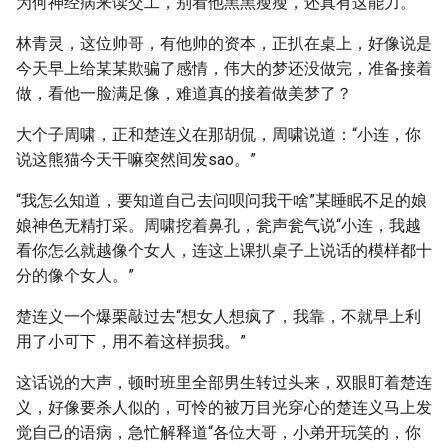
为何神经病来读交工，别看他黑黑瘦瘦，还真有这能力。
林青灵，这位帅哥，有他帅的资本，正扒在桌上，好像说是
今天早上给某某欺骗了感情，伟大的梦还没做完，准备接着
做，看他一脸满足像，难道真的接着做美梦了？
大个子周啸，正和楚连义在那胡侃，周啸说道：“小连，你
说这熊猫今天干嘛突然间发sao。”
“我怎么知道，要知道自己去问呗问我干啥”某睡眠不足的娘
娘神色无精打采。周啸挖着鼻孔，瓮声瓮气说“小连，我越
看你怎么就越像个女人，连这上课扒桌子上说话的模样都十
分的像个女人。”
楚连义一个爆栗敲过去“想女人想疯了，我靠，不就早上利
用了小可下，用不着这样损我。”
这话说的大声，顿时班里全部男生转过头来，双眼盯着楚连
义，好像要杀人似的，可怜的被万目光穿心的楚连义马上发
觉自己的语病，急忙解释道“各位大哥，小弟开玩笑的，你