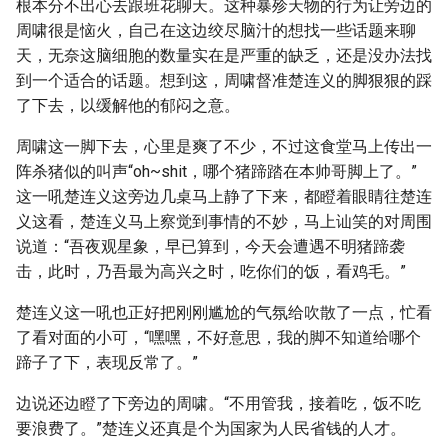
根本分不出心去跟班花聊天。这种暴殄天物的行为让旁边的
周啸很是恼火，自己在这边绞尽脑汁的想找一些话题来聊
天，无奈这脑细胞的数量实在是严重的缺乏，还是没办法找
到一个适合的话题。想到这，周啸督准楚连义的脚狠狠的踩
了下去，以缓解他的郁闷之意。
周啸这一脚下去，心里是爽了不少，不过这食堂马上传出一
阵杀猪似的叫声“oh~shit，哪个猪蹄踏在本帅哥脚上了。”
这一吼楚连义这旁边几桌马上静了下来，都瞪着眼睛往楚连
义这看，楚连义马上察觉到事情的不妙，马上讪笑的对周围
说道：“吾夜观星象，早已算到，今天会遭遇不明猪蹄袭
击，此时，乃吾最为高兴之时，吃你们的饭，看鸡毛。”
楚连义这一吼也正好把刚刚尴尬的气氛给吹散了一点，忙看
了看对面的小可，“嘿嘿，不好意思，我的脚不知道给哪个
蹄子了下，表现反常了。”
边说还边瞪了下旁边的周啸。“不用管我，接着吃，饭不吃
要浪费了。”楚连义还真是个为国家为人民省钱的人才。