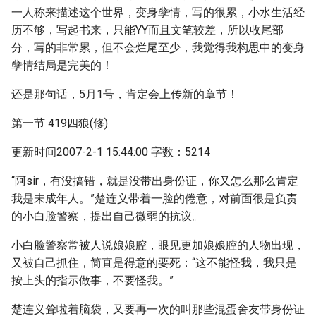
一人称来描述这个世界，变身孽情，写的很累，小水生活经
历不够，写起书来，只能YY而且文笔较差，所以收尾部
分，写的非常累，但不会烂尾至少，我觉得我构思中的变身
孽情结局是完美的！
还是那句话，5月1号，肯定会上传新的章节！
第一节 419四狼(修)
更新时间2007-2-1 15:44:00 字数：5214
“阿sir，有没搞错，就是没带出身份证，你又怎么那么肯定
我是未成年人。”楚连义带着一脸的倦意，对前面很是负责
的小白脸警察，提出自己微弱的抗议。
小白脸警察常被人说娘娘腔，眼见更加娘娘腔的人物出现，
又被自己抓住，简直是得意的要死：“这不能怪我，我只是
按上头的指示做事，不要怪我。”
楚连义耸啦着脑袋，又要再一次的叫那些混蛋舍友带身份证