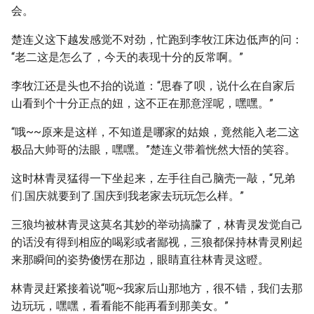
会。
楚连义这下越发感觉不对劲，忙跑到李牧江床边低声的问：
“老二这是怎么了，今天的表现十分的反常啊。”
李牧江还是头也不抬的说道：“思春了呗，说什么在自家后
山看到个十分正点的妞，这不正在那意淫呢，嘿嘿。”
“哦~~原来是这样，不知道是哪家的姑娘，竟然能入老二这
极品大帅哥的法眼，嘿嘿。”楚连义带着恍然大悟的笑容。
这时林青灵猛得一下坐起来，左手往自己脑壳一敲，“兄弟
们.国庆就要到了.国庆到我老家去玩玩怎么样。”
三狼均被林青灵这莫名其妙的举动搞朦了，林青灵发觉自己
的话没有得到相应的喝彩或者鄙视，三狼都保持林青灵刚起
来那瞬间的姿势傻愣在那边，眼睛直往林青灵这瞪。
林青灵赶紧接着说“呃~我家后山那地方，很不错，我们去那
边玩玩，嘿嘿，看看能不能再看到那美女。”