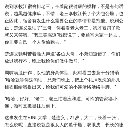
说到李牧江宿舍排老三，长着副很健康的模样，不是有句话
说，越黑越健康嘛，不错，老三李牧江长了个大包公脸，也
正因此，宿舍有发生什么需要公正的事情都是找他。说到公
正，楚连义发话了“三哥，你看看老大老二，我才被罚了款
就又来笑我。”老三笑骂道“我都说了，要通宵大家一起去，
你非要自己一个人偷偷跑去。”
楚连义顿时苦着脸大声道“各位大哥，小弟知道错了，你们
放过我行不，晚上我给你们做牛做马。”
周啸满脸奸诈，以他的身高体型，此时看过去竟十分猥琐
“哈哈就等你这句话，兄弟们晚上，把上个礼拜没洗的那几
桶衣服给我提出来，给我们可爱的小连活络活络手脚。”
“哈哈，好好。”老二，老三忙着应和道。可怜的管家婆小
连，顿时直挺挺往后倒下。
这事发生在FJNL大学，楚连义，21岁，大二，长着一张，
怎么说呢，直接说就是很女人的瓜子脸，双眼皮，长长的睫