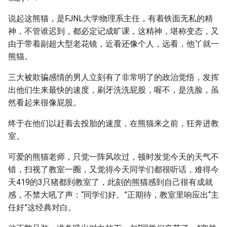
说起这熊猫，是FJNL大学物理系主任，有着铁面无私的精
神，不管谁迟到，都必定记成旷课，这精神，堪称变态，又
由于带着副超大型老花镜，近看还像个人，远看，他丫就一
熊猫。
三大被欺骗感情的男人立刻有了非常明了的政治觉悟，发挥
出他们生来最快的速度，刷牙洗洗屁股，喔不，是洗脸，虽
然看起来很像屁股。
终于在他们以赶着去投胎的速度，在熊猫来之前，狂奔进教
室。
可爱的熊猫老师，只觉一阵风吹过，顿时发觉今天的天气不
错，扫视了教室一圈，又觉得今天同学们都很听话，难得今
天419的3只猪都到教室了，此刻的熊猫感到自己很有成就
感，不禁大吼了声：“同学们好。”正期待，教室里响应出“主
任好”这经典对白。