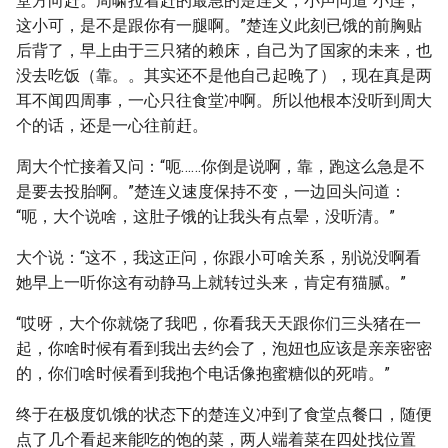
堂方向赶。周啸拉着赶的最急的楚连义，小声问道“小连，
这小可，是不是跟你有一腿啊。”楚连义此刻已饿的前胸贴
后背了，早上由于三只猪的赖床，自己为了国家的未来，也
没去吃饭（靠。。其实还不是他自己起晚了），现在真是两
耳不闻四周事，一心只往食堂冲啊。所以他根本没听到周大
个的话，还是一心往前赶。
周大个忙接着又问：“呃……你倒是说啊，靠，跑这么急是不
是要去投胎啊。”楚连义速度保持不变，一边回头问道：
“呃，大个说啥，这肚子饿的让我头有点晕，没听清。”
大个说：“这不，我这正问，你跟小可啥关系，别说没啊看
她早上一听你这有动静马上就转过头来，肯定有猫腻。”
“哎呀，大个你就饶了我吧，你看我天天跟你们三头猪在一
起，你啥时候有看到我出去约会了，泡妞也应该是亲亲密密
的，你们啥时候看到我抱个电话像抱蜜糖似的死啃。”
终于在极度饥饿的状态下的楚连义冲到了食堂点餐口，随便
点了几个看起来能吃的饱的菜，两人端着菜在四处找位置