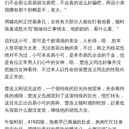
们不会那么容易就当真吧，不会真的这么好骗吧，再说小弟
我哪有那个胆啊是不，老大。”
周啸此时正挖着鼻孔，全班有大部分人都在盯着他看，顿时
恼羞成怒大骂“都做自己事情去，他奶奶的，看什么看。”
说到这小可，那可是个娇滴滴的美女，人长得，唔……恕本
人形容能力太差，无法形容出她的美，不过，称之为校花也
绝对不为过，小可本名易小可，是本市易氏企业的千金，也
是各位正常男人们心中的女神，唔……楚连义同志好像并没
把她当女神看待。不过本人以性命担保楚连义同志的性取向
是正常的。
楚连义刚说完这些，一个很特殊的目光向他望来，夹杂着特
殊的感情，楚连义也感觉到了这道特殊的目光，慌忙转头，
这目光正出自易小可的美眸。楚连义顿时感到吃惊，赶紧低
头假装什么都没发觉，继续他的胡侃大业。
午饭时刻，419四狼，拖着早已饿扁的肚皮，匆匆忙忙往食