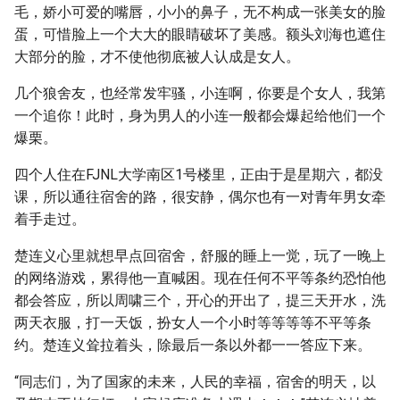
毛，娇小可爱的嘴唇，小小的鼻子，无不构成一张美女的脸
蛋，可惜脸上一个大大的眼睛破坏了美感。额头刘海也遮住
大部分的脸，才不使他彻底被人认成是女人。
几个狼舍友，也经常发牢骚，小连啊，你要是个女人，我第
一个追你！此时，身为男人的小连一般都会爆起给他们一个
爆栗。
四个人住在FJNL大学南区1号楼里，正由于是星期六，都没
课，所以通往宿舍的路，很安静，偶尔也有一对青年男女牵
着手走过。
楚连义心里就想早点回宿舍，舒服的睡上一觉，玩了一晚上
的网络游戏，累得他一直喊困。现在任何不平等条约恐怕他
都会答应，所以周啸三个，开心的开出了，提三天开水，洗
两天衣服，打一天饭，扮女人一个小时等等等等不平等条
约。楚连义耸拉着头，除最后一条以外都一一答应下来。
“同志们，为了国家的未来，人民的幸福，宿舍的明天，以