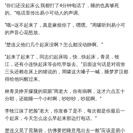
“你们还没起床么.我都打了4分钟电话了，睡的也真够死
的。”电话里传出易小可动人的声调。
“哦~这不起来了，真是麻烦你了，嘿嘿。”周啸听到易小可
的声音心花怒放。
“楚连义他们几个起床没啊？怎么都没动静啊。”
“起来了起来了，同志们起床啦，快….快起床，青灵，牧
江，还有小连快起床等会吃早饭去。”后面这句话是对宿舍
三头还赖在床上的猪说的，周啸这大嗓子一喊，睡梦罗汉都
得给他叫醒过来。
林青灵睁开朦胧的双眼“周老大，你有病啊，这才六点五十
分耶，还能睡一个小时啊，吵吵吵，吵屁啊。”
李牧江抹了把脸“老大，你发春了是不，每次都是你最后一
个起床，今天怎么这么早起来那边打电话。”
楚连义晃了晃脑袋，仿佛要把睡意甩出去一般“应该是易小