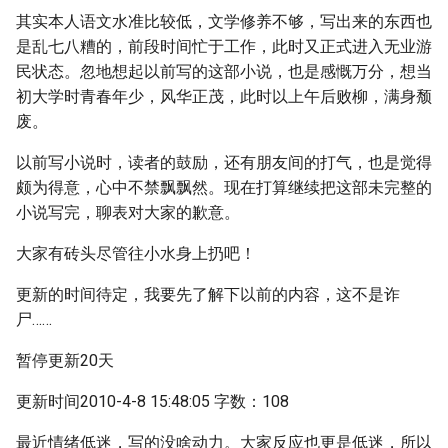
其实本人语文水准比较低，文学修养不够，写出来的东西也
是乱七八糟的，前段时间忙于工作，此时又正式进入无业游
民状态。忽地想起以前写的这部小说，也是感慨万分，想当
初大学时青春年少，风华正茂，此时以上午后败柳，满身颓
废。
以前写小说时，读者的鼓励，还有朋友间的打气，也是觉得
颇为得意，心中不禁飘飘然。现在打算继续把这部未完整的
小说写完，聊表对大家的歉意。
大家有砖头尽管往小水身上扔吧！
更新的时间待定，我要先了解下以前的内容，这不是诈
尸……
暂停更新20天
更新时间2010-4-8 15:48:05 字数：108
最近情绪低迷，写的没啥动力。大家反应也更是低迷，所以