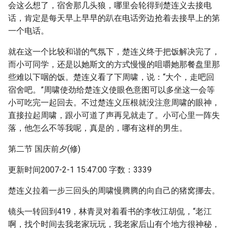
会这么想了，宿舍那几头狼，哪里会轮得到楚连义去接电
话，肯定是每天早上早早的趴在电话旁边抢着去接早上的第
一个电话。
就在这一个比较和谐的气氛下，楚连义终于把饭解决完了，
而小可同学，还是以她斯文的方式慢慢的咀嚼她那餐盘里那
些难以下咽的饭。楚连义看了下周啸，说：“大个，走吧回
宿舍吧。”周啸使劲给楚连义使眼色意图可以多坐这一会等
小可吃完一起回去。不过楚连义压根就没注意周啸的眼神，
直接拉起周啸，跟小可道了声再见就走了。小可心里一阵失
落，他怎么不等我呢，真是的，哪有这样的男生。
第二节 国庆前夕(修)
更新时间2007-2-1 15:47:00 字数：3339
楚连义拉着一步三回头的周啸慢腾腾的向自己的猪窝挪去。
镜头一转回到419，林青灵对着看书的李牧江胡侃，“老江
啊，找个时间去我老家玩玩，我老家后山有个地方很神秘，