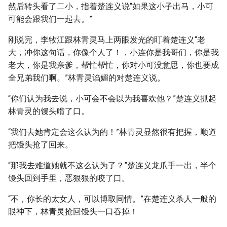
然后转头看了二小，指着楚连义说“如果这小子出马，小可
可能会跟我们一起去。”
刚说完，李牧江跟林青灵马上两眼发光的盯着楚连义“老
大，冲你这句话，你像个人了！，小连你是我哥们，你是我
老大，你是我亲爹，帮忙帮忙，你对小可没意思，你也要成
全兄弟我们啊。”林青灵谄媚的对楚连义说。
“你们认为我去说，小可会不会以为我喜欢他？”楚连义抓起
林青灵的馒头啃了口。
“我们去她肯定会这么认为的！”林青灵显然很有把握，顺道
把馒头抢了回来。
“那我去难道她就不这么认为了？”楚连义龙爪手一出，半个
馒头回到手里，恶狠狠的咬了口。
“不，你长的太女人，可以博取同情。”在楚连义杀人一般的
眼神下，林青灵抢回馒头一口吞掉！