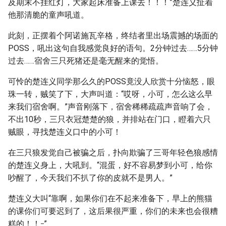
及期末不挂红灯，大家起床准备上课去！！！”楚连义扯着
他那清脆的童声吼道。
此刻，正摆着个阿诺施瓦辛格，终结者里出场震撼的场面的
POSS，吼出这句自我感觉良好的语句。2分钟过去……5分钟
过去……宿舍三只死猪还是毫无醒来的觉悟。
可怜的楚连义同学那么久的POSS竟没人欣赏十分恼怒，眼
珠一转，贼笑了下，大声叫道：“哎呀，小可，怎么这么早
来我们宿舍啊。”声音刚落下，宿舍稀稀疏疏声音响了会，
不出10秒，三只衣冠楚楚的狼，并排站在门口，瞪着六只
贼眼，寻找楚连义口中的小可！
在三只狼发觉自己被骗之后，扑向欺骗了三哥年轻色狼感情
的楚连义身上，大吼到。“混蛋，好不容易梦到小可，给你
吵醒了，今天我们不扒了你的皮就不是男人。”
楚连义大叫“靠啊，如果你们在不起来准备下，早上的熊猫
的课你们可要迟到了，这后果很严重，你们的未来也会很糟
_
糕的！！
”