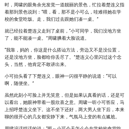
时，周啸的眼角余光发觉一道靓丽的景色，忙拉着楚连义指
着那到景色说到：“喂，看，那不是小可么，哇难得她在学
校的食堂吃饭。走，我们过去跟她们凑一桌。”
就已经拉着楚连义走到了桌前，“小可同学，我们没地方坐
了，能不能凑一桌。”周啸腆着大脸说道。
“我靠，妈的，你这是什么搭讪方法，旁边又不是没位置，
还是没地方坐，脸都给你丢尽了。”楚连义心里闪过这个念
头，当然，他肯定不敢讲出来。
小可抬头看了下楚连义，眼神一闪很平静的说道：“可以
啊，随便坐。”
虽然此刻小可脸上并无笑意，但是如果认真看的话，还是可
以看出，她眼神带着一股欣喜之意。周啸一听小可答应，马
上招呼楚连义坐下。这不坐下还好，两大男人坐下后，本来
聊的很开心的几女都安静下来，气氛马上变的有点尴尬。
周啸没话找话的说：“呃～小可今天怎么会在学校的食堂吃