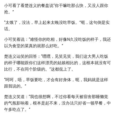
小可看了看楚连义的餐盘说“你干嘛吃那么快，又没人跟你
抢。”
“太饿了，没法，早上起来太晚没吃早饭。”呃，这句倒是实
话。
小可笑着说：“难怪你的吃相，好像N久没吃饭的样子，我还
以为食堂的菜真的就那么好吃。”
楚连义讪笑的回答：“嘿嘿，见笑见笑，我们这大男人吃饭
的样子哪能跟你们这样漂亮的姑娘相比的，这根本就没有可
比行，不在同个阶级的。”这都侃上了。
“呵呵，唔，早饭要吃，才会有好身体，呃，我妈就是这样
跟我说的。”
楚连义笑道：“我也很想啊，不过你看每天被宿舍那睡懒觉
的气氛影响着，根本是起不来，没办法只好省一顿早餐，中
午多吃点了。”