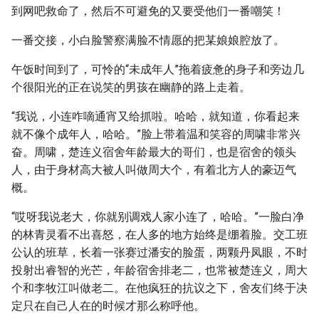
到网吧救命了，然后不可避免的又要受他们一番嘲笑！
一番交接，小白脸警察满脸不情愿的把某娘娘腔放了。
午饭时间到了，可怜的“未成年人”拖着疲惫的身子和旁边几
个很阳光的正在说笑的男孩在幽静的路上走着。
“我说，小连咋嘀通宵又给抓啦。哈哈，就知道，你看起来
就不像个成年人，哈哈。”脸上带着温和笑容的周啸非常兴
奋。周啸，楚连义宿舍年龄最大的哥们，也是宿舍的领头
人，由于身材高大被人叫做周大个，有着北方人的豪迈气
概。
“哎呀我说老大，你就别调戏人家小连了，哈哈。”一脸白净
的林青灵看不出喜怒，在人多的地方始终是绷着脸。交工班
公认的班草，长着一张赛过潘安的脸蛋，两颗丹凤眼，不时
投射出睿智的光芒，年龄宿舍排老二，也常被楚连义，周大
个和李牧江叫做老二。在他疯狂的抗议之下，舍友们终于决
定只在自己人在的时候才那么称呼他。