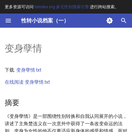
更多资源可访问
tsindex.org 多元性别搜索引擎
进行跨站搜索。
键
性转小说档案（一）
入
摘要
以
变身孽情
开
其他信息 [Processed Page
Metadata]
始
下载:
变身孽情.txt
搜
正文
在线阅读 变身孽情.txt
索
摘要
《变身孽情》是一部围绕性别转换和自我认同展开的小说，
讲述了主角楚连义在一次意外中获得了一条改变命运的法
则，变身为女性的他不仅要适应新身体的感受和情感，面对