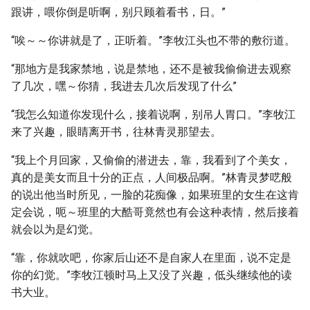
跟讲，喂你倒是听啊，别只顾着看书，日。”
“唉～～你讲就是了，正听着。”李牧江头也不带的敷衍道。
“那地方是我家禁地，说是禁地，还不是被我偷偷进去观察
了几次，嘿～你猜，我进去几次后发现了什么”
“我怎么知道你发现什么，接着说啊，别吊人胃口。”李牧江
来了兴趣，眼睛离开书，往林青灵那望去。
“我上个月回家，又偷偷的潜进去，靠，我看到了个美女，
真的是美女而且十分的正点，人间极品啊。”林青灵梦呓般
的说出他当时所见，一脸的花痴像，如果班里的女生在这肯
定会说，呃～班里的大酷哥竟然也有会这种表情，然后接着
就会以为是幻觉。
“靠，你就吹吧，你家后山还不是自家人在里面，说不定是
你的幻觉。”李牧江顿时马上又没了兴趣，低头继续他的读
书大业。