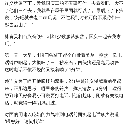
连义犹豫了下，发觉国庆真的还无事可作，去看看吧，大不
了他们三个去，我就呆在屋子里面就可以了。最后点了下头
说，”好吧就去老二家玩玩，不过我到时候可能不跟你们一
起去后山了。”
林青灵相当兴奋“好，3比1少数服从多数，国庆一起去我家
玩。”
第二天一大早，419四头猪正都个自做着美梦，突然一阵电
话铃声响起，大概响了三十秒左右，四头猪还是毫无动静，
这时电话不依不饶的又接着响了1分钟。
楚连义终于睁开他朦胧的双眼，2分钟楚连义慢腾腾的坐起
来，正那边思考，哪里来的铃声，扰人清梦，3分钟，猛得
想到昨天好像易小可说要打电话叫他们起床，刚准备去接电
话，就觉得一阵阴风刮过。
对面的周啸以吃奶的力气冲到电话前面抓起电话嗲声说道
“喂您好，请问找谁”