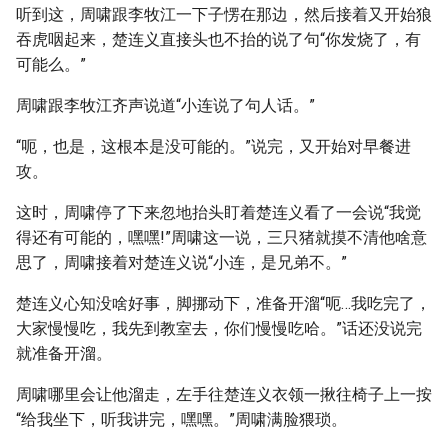
听到这，周啸跟李牧江一下子愣在那边，然后接着又开始狼
吞虎咽起来，楚连义直接头也不抬的说了句“你发烧了，有
可能么。”
周啸跟李牧江齐声说道“小连说了句人话。”
“呃，也是，这根本是没可能的。”说完，又开始对早餐进
攻。
这时，周啸停了下来忽地抬头盯着楚连义看了一会说“我觉
得还有可能的，嘿嘿!”周啸这一说，三只猪就摸不清他啥意
思了，周啸接着对楚连义说“小连，是兄弟不。”
楚连义心知没啥好事，脚挪动下，准备开溜“呃…我吃完了，
大家慢慢吃，我先到教室去，你们慢慢吃哈。”话还没说完
就准备开溜。
周啸哪里会让他溜走，左手往楚连义衣领一揪往椅子上一按
“给我坐下，听我讲完，嘿嘿。”周啸满脸猥琐。