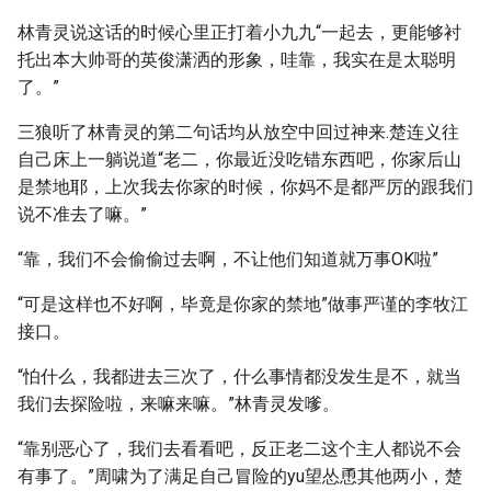
林青灵说这话的时候心里正打着小九九“一起去，更能够衬
托出本大帅哥的英俊潇洒的形象，哇靠，我实在是太聪明
了。”
三狼听了林青灵的第二句话均从放空中回过神来.楚连义往
自己床上一躺说道“老二，你最近没吃错东西吧，你家后山
是禁地耶，上次我去你家的时候，你妈不是都严厉的跟我们
说不准去了嘛。”
“靠，我们不会偷偷过去啊，不让他们知道就万事OK啦”
“可是这样也不好啊，毕竟是你家的禁地”做事严谨的李牧江
接口。
“怕什么，我都进去三次了，什么事情都没发生是不，就当
我们去探险啦，来嘛来嘛。”林青灵发嗲。
“靠别恶心了，我们去看看吧，反正老二这个主人都说不会
有事了。”周啸为了满足自己冒险的yu望怂恿其他两小，楚