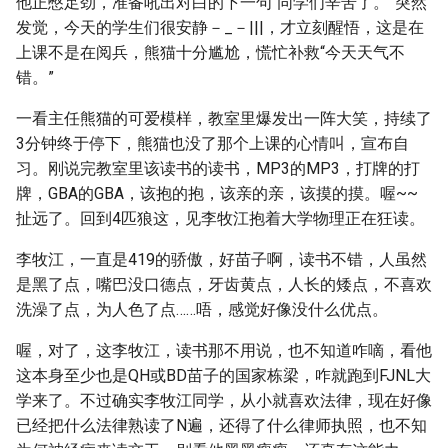
他正憋足劲，准备吼出对白的下一句“同学们辛苦了。”突然
发觉，今天的学生们很安静－_－|||，才立刻醒悟，这是在
上课不是在阅兵，熊猫十分尴尬，慌忙补救“今天天气不
错。”
一看主任熊猫的可爱模样，教室里爆发出一阵大笑，持续了
3分钟终于停下，熊猫也没了那个上课的心情叫，宣布自
习。刚说完教室里该读书的读书，MP3的MP3，打牌的打
牌，GBA的GBA，该抱的抱，该亲的亲，该摸的摸。喔~~
扯远了。回到4匹狼这，见李牧江抱着大学物理正在狂读。
李牧江，一直是419的骄傲，好苗子啊，读书不错，人虽然
是黑了点，嘴巴没口德点，牙齿黄点，人长的矮点，不喜欢
洗澡了点，为人色了点……唔，感觉好像没什么优点。
喔，对了，这李牧江，读书那不用说，也不知道咋嘀，看他
这本身至少也是QH或BD苗子的国家栋梁，咋就跑到FJNL大
学来了。不过确实李牧江同学，从小就喜欢法律，现在好像
已经把什么法律熟读了N遍，还得了什么律师执照，也不知