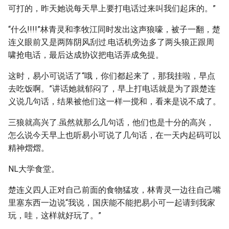
可打的，昨天她说每天早上要打电话过来叫我们起床的。”
“什么!!!!”林青灵和李牧江同时发出这声狼嚎，被子一翻，楚
连义眼前又是两阵阴风刮过.电话机旁边多了两头狼正跟周
啸抢电话，最后达成协议把电话弄成免提。
这时，易小可说话了“哦，你们都起来了，那我挂啦，早点
去吃饭啊。”讲话她就郁闷了，早上打电话就是为了跟楚连
义说几句话，结果被他们这一样一搅和，看来是说不成了。
三狼就高兴了.虽然就那么几句话，他们也是十分的高兴，
怎么说今天早上也听易小可说了几句话，在一天内起码可以
精神熠熠。
NL大学食堂。
楚连义四人正对自己前面的食物猛攻，林青灵一边往自己嘴
里塞东西一边说“我说，国庆能不能把易小可一起请到我家
玩，哇，这样就好玩了。”