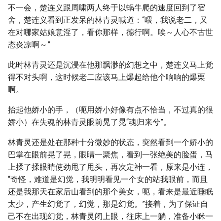
不一会，楚连义跟周啸两人终于以蜗牛爬的速度回到了宿
舍，楚连义看到正发呆的林青灵喊道：“喂，我说老二，又
在对哪家姑娘意淫了，看你那样，德行啊。唉～人心不古世
态炎凉啊～”
此时林青灵还是沉浸在他那飘渺的幻想之中，楚连义马上觉
得不对头啊，这时候老二应该马上爆起给他个响响的爆栗
啊。
抬起他娇小的手，（呃用娇小好像有点不恰当，不过真的很
娇小）在失魂的林青灵眼前晃了晃“魂归来兮”。
林青灵还是处在那种十分微妙的状态，突然看到一个娇小的
巴掌在眼前晃了晃，眼睛一聚焦，看到一张绝美的脸蛋，马
上揉了揉眼睛使劲甩了甩头，再次定神一看，原来是小连，
“奇怪，难道是幻觉，我明明看见一个女的站我眼前，而且
还是我那天在家后山看到的那个美女，呃，看来是最近睡眠
太少，产生幻觉了，幻觉，那是幻觉。”接着，为了保证自
己不在出现幻觉，林青灵闭上眼，往床上一躺，准备小眯一