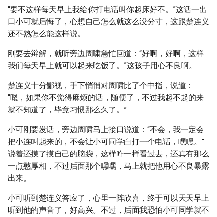
“要不这样每天早上我给你打电话叫你起床好不。”这话一出
口小可就后悔了，心想自己怎么就这么没分寸，这跟楚连义
还不熟怎么能这样说。
刚要去辩解，就听旁边周啸急忙回道：“好啊，好啊，这样
我们每天早上就可以起来吃饭了。”这孩子用心不良啊。
楚连义十分鄙视，手下悄悄对周啸比了个中指，说道：
“嗯，如果你不觉得麻烦的话，随便了，不过我起不起的来
就不知道了，毕竟习惯那么久了。”
小可刚要发话，旁边周啸马上接口说道：“不会，我一定会
把小连叫起来的，不会让小可同学白打一个电话，嘿嘿。”
说着还摸了摸自己的脑袋，这样咋一样看过去，还真有那么
一点憨厚相，不过后面那个嘿嘿，马上就把他用心不良暴露
出来。
小可听到楚连义答应了，心里一阵欣喜，终于可以天天早上
听到他的声音了，好高兴。不过，后面我恐怕小可同学就不