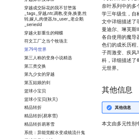
奈叶系列中的多
穿越成交际花的我不甘堕落
_tags_穿越,ntr,调教,变身,换妻,性
学三年级生，自
转,嫁人,肉便器,ts_user_老企鹅
文中详细描述了
_seriesId
曼迪尔、琳芙斯
穿越火影重生的蝴蝶
各自使用的魔导器
符文工厂之当个牧场主
色们的成长历程
第79号世界
子而激变、疾风
第三人称的变身小说精选
科，详细描述了
第三类交换
元世界。
第九少女的穿越
第五姑娘的剑
其他信息
篮球小宝贝
篮球小宝贝(秋天)
精品转折
其他信息
精品转折(易寒雪)
本文由多元性别
精品转折易寒雪
系统：异能觉醒水变成镜流什鬼