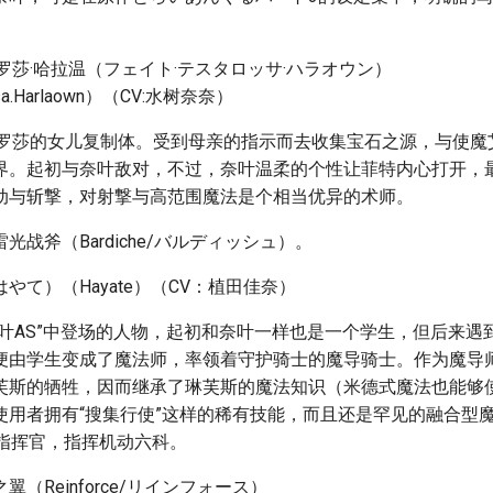
罗莎·哈拉温（フェイト·テスタロッサ·ハラオウン）
ossa.Harlaown）（CV:水树奈奈）
特罗莎的女儿复制体。受到母亲的指示而去收集宝石之源，与使魔
界。起初与奈叶敌对，不过，奈叶温柔的个性让菲特内心打开，
动与斩撃，对射撃与高范围魔法是个相当优异的术师。
光战斧（Bardiche/バルディッシュ）。
やて）（Hayate）（CV：植田佳奈）
奈叶AS”中登场的人物，起初和奈叶一样也是一个学生，但后来遇
便由学生变成了魔法师，率领着守护骑士的魔导骑士。作为魔导师
芙斯的牺牲，因而继承了琳芙斯的魔法知识（米德式魔法也能够
使用者拥有“搜集行使”这样的稀有技能，而且还是罕见的融合型
了指挥官，指挥机动六科。
（Reinforce/リインフォース）