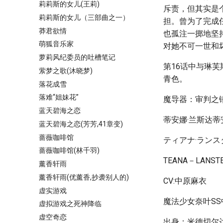
莉莉斯的女儿(王莉)
斥责，但其实是
莉莉斯的女儿（三部曲之一）
担。曾为了完成
莽君欲情
也孤注一掷地坚
萌狐音乐家
对她不可一世和
萝莉风纪委员的吐槽笔记
第16话中与琳
萦梦之歌(沐晓梦)
青色。
落花成雪
落难“姐妹花”
魔导器：审判之
蓝天碧海之恋
蒂安娜·兰斯达蒂
蓝天碧海之恋(芳芳,41章变)
蔷薇咖啡馆
ティアナ·ランス
蔷薇咖啡馆(林千羽)
TEANA－LANST
薰香轩雨
薰香轩雨(优薰香,抄袭别人的)
CV:中原麻衣
虚实游戏
魔法少女奈叶S
虚拟游戏之死神降临
虚空奇恋
出身：米德切尔