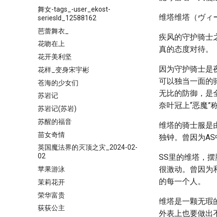
舞女-tags_-user_ekost-
维塔维塔（ヴィ
seriesId_12588162
芭蕾舞衣_
疾风的守护骑士
花吻在上
真的态度对待。
花开美利坚
因为守护骑士是
花样_变身宋宇彬
可以独当一面的
苍海的少女们
无比的防御，是
苏岩记
奈叶冠上“恶魔
苏岩记(苏岩)
苏醒的福音
维塔的骑士服是
苗女奇情
独钟。曾因为A
英国魔法界的灭顶之灾_2024-02-
02
SS里的维塔，
很激动。曾因为
苹果游泳
的每一个人。
茉莉花开
荣华富贵
维塔是一颗无瑕
荻荻公主
外表上也要做出