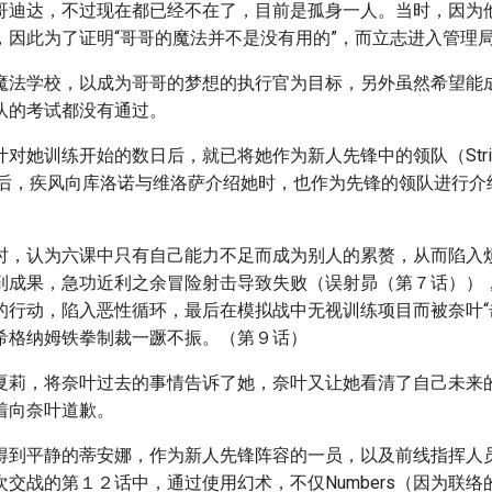
哥迪达，不过现在都已经不在了，目前是孤身一人。当时，因为
，因此为了证明“哥哥的魔法并不是没有用的”，而立志进入管理
魔法学校，以成为哥哥的梦想的执行官为目标，另外虽然希望能
队的考试都没有通过。
对她训练开始的数日后，就已将她作为新人先锋中的领队（Strik
）。尔后，疾风向库洛诺与维洛萨介绍她时，也作为先锋的领队进行
时，认为六课中只有自己能力不足而成为别人的累赘，从而陷入
到成果，急功近利之余冒险射击导致失败（误射昴（第７话））
的行动，陷入恶性循环，最后在模拟战中无视训练项目而被奈叶“
希格纳姆铁拳制裁一蹶不振。（第９话）
夏莉，将奈叶过去的事情告诉了她，奈叶又让她看清了自己未来
着向奈叶道歉。
得到平静的蒂安娜，作为新人先锋阵容的一员，以及前线指挥人
s初次交战的第１２话中，通过使用幻术，不仅Numbers（因为联