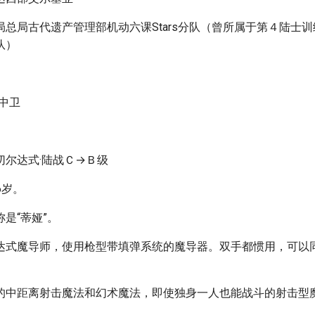
局总局古代遗产管理部机动六课Stars分队（曾所属于第４陆士
队）
队中卫
切尔达式·陆战Ｃ→Ｂ级
16岁。
是“蒂娅”。
达式魔导师，使用枪型带填弹系统的魔导器。双手都惯用，可以
的中距离射击魔法和幻术魔法，即使独身一人也能战斗的射击型