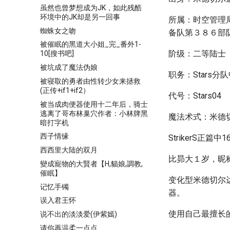
虽然也曾梦想成为JK，如此残酷
环境中的JK却是另一回事
所属：时空管理
蜘蛛女之吻
备队第３８６部
被催眠的黑道大小姐_完_番外1-
阶级：二等陆士
10[搜书吧]
被坑成了魔法伪娘
职务：Stars分
被寝取的勇者由性转少女来拯救
(正传+if1+if2）
代号：Stars04
被当成肉便器使用十二年后，骑士
逃离了哥布林巢穴作者：小林牌黑
魔法术式：米德
暗打字机
西子情缘
StrikerS正篇中
西西里大陆的双月
比昴大１岁，昵称
變成寵物的大賢者【H,貓娘,調教,
催眠】
变化型米德切尔
记忆手镯
器。
误入君王怀
使用自己最擅长
说不出的淡淡爱(伊紫嫣)
请你再温柔一点点