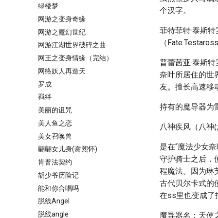
绿楼梦
个汉字。
网游之变身奇缘
菲特菲特·泰斯特
网游之魔幻世纪
（Fate.Testar
网游江湖世界破碎之曲
网王之变身情缘（完结）
普蕾茜亚·泰斯
网络妖人再造天
奈叶所居住的世
罗成
友。擅长高速移
羁绊
持有的魔导器为雷
美丽的诅咒
美人鱼之恋
八神疾风（八神は
美女召唤兽
是在“魔法少女
翩翩女儿身(谢熙怀)
守护骑士之后，
肯普法契约
程魔法。因为琳
胡少爷历险记
古代贝尔卡式的
能和你合唱吗
在ss里也变成
脱线Angel
脱线angle
魔导器名：天使之翼