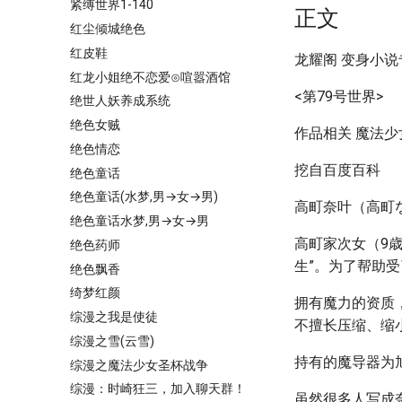
紧缚世界1-140
正文
红尘倾城绝色
红皮鞋
龙耀阁 变身小
红龙小姐绝不恋爱⊙喧嚣酒馆
<第79号世界>
绝世人妖养成系统
绝色女贼
作品相关 魔法少
绝色情恋
挖自百度百科
绝色童话
绝色童话(水梦,男→女→男)
高町奈叶（高町なの
绝色童话水梦,男→女→男
高町家次女（9
绝色药师
生”。为了帮助
绝色飘香
绮梦红颜
拥有魔力的资质
综漫之我是使徒
不擅长压缩、缩
综漫之雪(云雪)
持有的魔导器为旭日
综漫之魔法少女圣杯战争
综漫：时崎狂三，加入聊天群！
虽然很多人写成