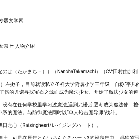
说专题文学网
女奈叶 人物介绍
は（たかまち－））（NanohaTakamachi）（CV:田村由加利
歳）左撇子，目前就读私立圣祥大学附属小学三年级，自称“平凡
受了伤的尤诺寻找宝石之源而成为魔法少女。开始了魔法少女的道
，没有在任何学校里学习过魔法,遇到尤诺后,逐渐成为魔法使。
小系的魔法。与防御魔法同时以“单人炮击魔导师”战斗。
之心（Raisingheart/レイジングハート）。
奈叶，可是在原作とらいあんぐるハート3的设定集中，明确的