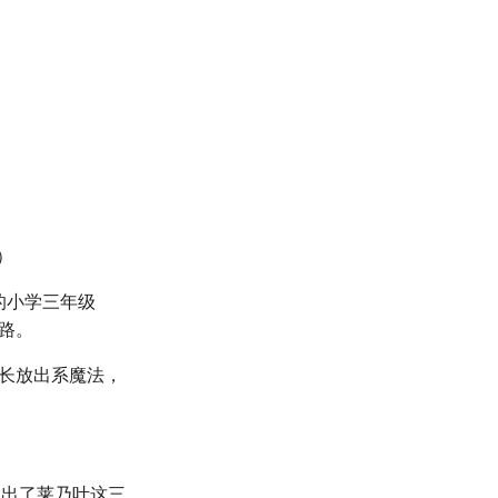
）
的小学三年级
路。
擅长放出系魔法，
写出了莱乃叶这三