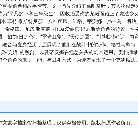
个重要角色和故事情节。文中首先介绍了高町奈叶，其人物设定
称为“平凡的小学三年级生”，因救治受伤的尤诺而踏上了魔法少
菲特菲特·泰斯特罗莎、八神疾风、维塔、蒂安娜、昴中岛、凯珞·
Ⅱ、希格诺、尤诺·斯克莱亚以及爱丽莎·巴尼斯等角色的背景、性
，如“旭日之心”、“雷光战斧”、“天使之翼”、“审判之锤”等。
、融合与变身经历，还展现了他们在战斗中的协作、牺牲与坚持
与琳芙斯Ⅱ的融合、以及蒂安娜在危急关头的幻术运用。资料摘
每个角色的来历、能力与战斗方式，为读者呈现了一个充满魔法
中文数字档案馆归档整理，仅供存档使用。版权归原作者所有。