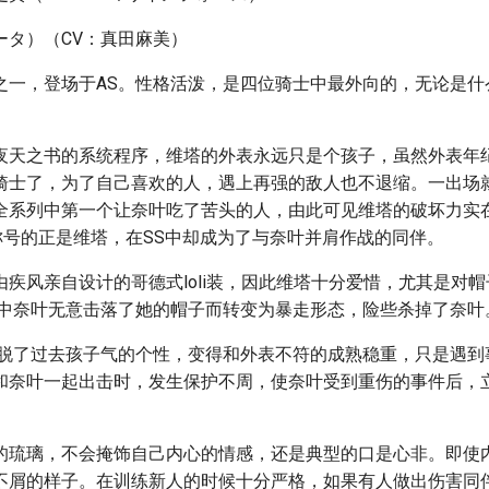
ータ）（CV：真田麻美）
之一，登场于AS。性格活泼，是四位骑士中最外向的，无论是什
夜天之书的系统程序，维塔的外表永远只是个孩子，虽然外表年
骑士了，为了自己喜欢的人，遇上再强的敌人也不退缩。一出场
全系列中第一个让奈叶吃了苦头的人，由此可见维塔的破坏力实
”称号的正是维塔，在SS中却成为了与奈叶并肩作战的同伴。
由疾风亲自设计的哥德式loli装，因此维塔十分爱惜，尤其是对
S中奈叶无意击落了她的帽子而转变为暴走形态，险些杀掉了奈叶
摆脱了过去孩子气的个性，变得和外表不符的成熟稳重，只是遇到
和奈叶一起出击时，发生保护不周，使奈叶受到重伤的事件后，
的琉璃，不会掩饰自己内心的情感，还是典型的口是心非。即使
不屑的样子。在训练新人的时候十分严格，如果有人做出伤害同