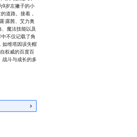
为9岁左撇子的小
女的道路。接着，
露·露茜、艾力奥
格、魔法技能以及
内容中不仅记载了角
，如维塔因误失帽
录自权威的百度百
、战斗与成长的多