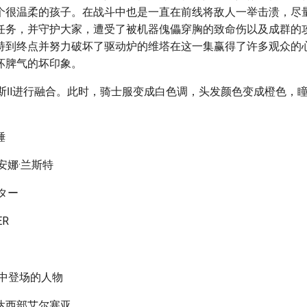
个很温柔的孩子。在战斗中也是一直在前线将敌人一举击溃，尽
任务，并守护大家，遭受了被机器傀儡穿胸的致命伤以及成群的
持到终点并努力破坏了驱动炉的维塔在这一集赢得了许多观众的
坏脾气的坏印象。
芙斯Ⅱ进行融合。此时，骑士服变成白色调，头发颜色变成橙色，
锤
安娜·兰斯特
ター
ER
S中登场的人物
达西部艾尔塞亚