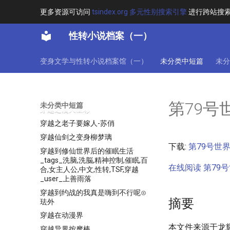
神选之子
更多资源可访问
tsindex.org 多元性别搜索引擎
进行跨站搜
禁忌的游戏
空域
性转小说档案（一）
穿书后每天都想和离_天无风雪
_(7)
变身文学与性转小说档案馆（一）
未分类中短篇
未分
穿越世界的雪百合
穿越之大家闺秀也疯狂
穿越之我是大众萝莉第2版
第79号
未分类中短篇
穿越之漫天星彩
穿越之老子要嫁人-苏俏
穿越仙剑之变身柳梦璃
下载:
第79号世界.
穿越到修仙世界后的催眠生活
_tags_洗脑,洗脳,精神控制,催眠,百
在线阅读 第79号世
合,女主人公,中文,性转,TSF,穿越
_user_上善雨落
穿越到约战的我真是嗨到不行呢⊙
摘要
珐外
穿越在动漫界
本文件来源于龙
穿越异界按摩棒