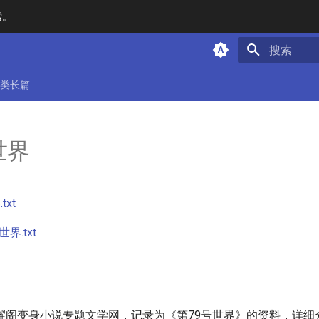
索。
键入以开始
类长篇
世界
txt
界.txt
耀阁变身小说专题文学网，记录为《第79号世界》的资料，详细