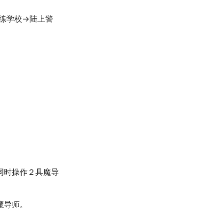
训练学校→陆上警
同时操作２具魔导
魔导师。