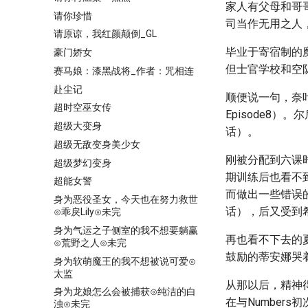
家人有父母和哥
请你珍惜
司当作无用之人
请原谅，我红颜颠倒_GL
毕业于寄宿制的
豪门娇女
但士官学校和空
赛马娘：漆黑战将_作者：咒相连
赴尘记
顺便说一句，奈叶
超时空巫女传
Episode8
超级大变身
话）。
超级无敌变身美少女
刚被分配到六课
超级梦幻变身
期训练后也看不
超能女警
而做出一些错误
身为恶役圣女，今天也在努力救世
话），后又受到
⊙乖戾Lily⊙未完
身为气运之子侧室的我不想要躺赢
再也看不下去的
⊙荒野之人⊙未完
鼓励的蒂安娜哭
身为软萌魔王的我不想被说可爱⊙
太监
从那以后，精神
身为龙娘怎么会被捕获⊙纯洁的白
在与Number
浊⊙未完