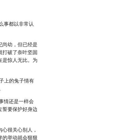
么事都以非常认
纪尚幼，但已经是
就打破了奈叶坚固
在是惊人无比。为
帽子上的兔子情有
。
事情还是一样会
立誓要保护好身边
内心很关心别人，
伴的举动就会狠狠