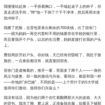
我慢慢站起身，一手捂着胸口，一手端起桌子上的杯子，径
直走进洗手间，“哗”地一下倒了个干干净净，然后再用水使
劲冲杯子。
我擦了把脸，去背包里拿出剩余的700块钱，出了宿舍门
――因为妈妈一再交代暂时不用的钱要存在学校的银行里，
而且要我开个户头，以后的生活费，妈妈直接打在我的户头
上。
费劲周折开好户头、存好钱，天已经有些昏暗了。我肚子胀
胀的，一点食欲都没有，就直接回宿舍。
宿舍门是虚掩着的，推开一看，里面多了两个人――一身的
风尘与疲惫、却一脸的激动与兴奋。看得出，都是和我一样
――外地的“乡巴姥”，不同的是――上个劳什子的S大学就
值得你们激动、值得你们兴奋么？
我没有说话，因为他们两个在忙着翻腾那大大的皮箱、大大
的背包。我洗了脚、爬上床，正准备脱衣服，却看见下铺那