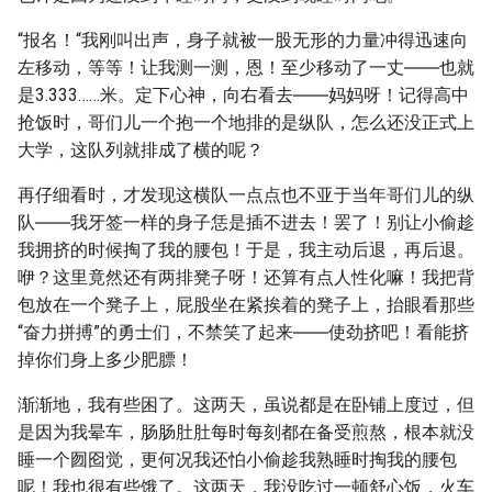
“报名！“我刚叫出声，身子就被一股无形的力量冲得迅速向
左移动，等等！让我测一测，恩！至少移动了一丈――也就
是3.333……米。定下心神，向右看去――妈妈呀！记得高中
抢饭时，哥们儿一个抱一个地排的是纵队，怎么还没正式上
大学，这队列就排成了横的呢？
再仔细看时，才发现这横队一点点也不亚于当年哥们儿的纵
队――我牙签一样的身子恁是插不进去！罢了！别让小偷趁
我拥挤的时候掏了我的腰包！于是，我主动后退，再后退。
咿？这里竟然还有两排凳子呀！还算有点人性化嘛！我把背
包放在一个凳子上，屁股坐在紧挨着的凳子上，抬眼看那些
“奋力拼搏”的勇士们，不禁笑了起来――使劲挤吧！看能挤
掉你们身上多少肥膘！
渐渐地，我有些困了。这两天，虽说都是在卧铺上度过，但
是因为我晕车，肠肠肚肚每时每刻都在备受煎熬，根本就没
睡一个囫囵觉，更何况我还怕小偷趁我熟睡时掏我的腰包
呢！我也很有些饿了。这两天，我没吃过一顿舒心饭，火车