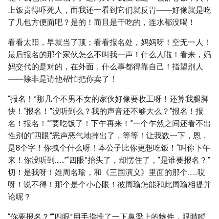
上饭贵得吓死人，而我还一看到它们就反胃――好像就是吃
了几包方便面吧？是的！而且是干吃的，连水都没喝！
看看太阳，早就当了顶；看看报名处，妈妈呀！空无一人！
最后报名的那个家伙怎么不叫我一声！什么人啦！看来，妈
妈交代的是对的，在外面，什么事都得靠自己！指望别人
――除非是请他帮忙把你卖了！
“报名！”那几个不男不女的家伙好像要收工呀！还算我腿脚
快！“报名！”没听到么？我的声音还不够大么？“报名！报
名！报名！”“要吃饭了！下午再来！”一个乍然之间还看不出
性别的“四眼”恶声恶气地摔出了，等等！让我数一下，恩，
是8个字！你拽个什么呀！本公子比你更想吃饭！“叫你下午
来！你没听到……”“四眼”抬头了，却愣住了，“是谁要报名？”
切！是我呀！姓周名瑜，和《三国演义》里面的那个……哎
呀！说不得！那个是个小心眼！彼周瑜怎能和此周瑜相提并
论呢？
“你要报名？”“四眼”用手指推了一下鼻梁上的物件，眼睛瞪