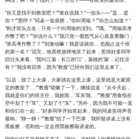
啊找，啊！终于找到了一个空位子――在教室的最后排。
“你又是找不到教室吧？”“谁在说我？”一扭头――“是……是
你？”“恩哼？”同桌一耸肩膀，“你叫周瑜？”“你怎么知道？”
“刚才班头点名，只有一个叫周瑜的没到。”“哦。”“周瑜高考
作弊了吧？”“你说什么？”我只觉一股怒气从心底直窜脑门，
“谁高考作弊了？”“别激动嘛！我是说就你……也能占这个班
的第一名？”说完，他居然放肆地笑了起来，惹得好多同学
回过头来看。“我叫江枭，长江的‘江’，枭雄的‘枭’，记住没
有？”我没有回答，因为“教瘦”已经向我们这里走来了。
“以后，除了上大课，大家就在这里上课，这里就是大家固
定的教室了……”“教瘦”咳嗽了一下，继续说道：“从今天起，
我就是你们的班主任，我姓陈，‘耳东’陈……”“教瘦”用食指在
空中划了个“耳”、又划了个“东”，“另外，因为我不可能一直
和你们在一起……”好多同学开始笑起来，我的同桌笑得声音
最响。“静一静！”“教瘦”拍了一下巴掌，我怀疑讲桌上没有
黑板擦，否则他一定会用黑板擦敲讲桌的。