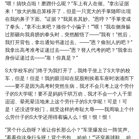
“喂！搞快点啦！磨蹭什么呢？”车上有人在催。“拿出证据
来！”放大的脸总算移开了，但是一只宽大的手掌随即出现
在我的鼻子下面。“证据？”我莫名其妙。“恩哼？”手掌变成
了拳头，“拿不出来吧？揍你个小骗子！”“喂！”我在侧身躲
过那砸向我肩膀的拳头时，突然醒悟了――“我有！”然后，
我打开背包，拿出通知书递过去。――“恩？偷别人的吧？”
我拿出高考准考证递过去――“恩？替人代考的吧？”我拿出
身份证递过去――“靠！你真是？”
S大学校车的门终于为我打开了，我终于坐上了S大学的校
车，但是！但是！我的眼泪却在屁股刚挨着车座时汹涌而下
――要不是因为高考时突然生病，我才不会只考上这个劳什
子的S大学呢！要不是妈妈千哄万劝，我才不会一个人千里
迢迢、晕死晕活地来上这个劳什子的S大学呢！可是！可
是！还没进学校门，就受这样的奇耻大辱――我周瑜上个什
么劳什子的S大学还用得着骗人么！恨！恨！恨！
“哭个什么劲呀？谁让你长那么小？”车里爆发出一阵笑声。
“看看你这身行头呀！背个书包……哈哈！”“还穿着球鞋……哈