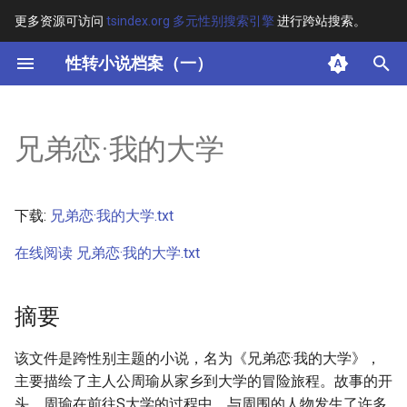
更多资源可访问
tsindex.org 多元性别搜索引擎
进行跨站搜索。
键
性转小说档案（一）
入
摘要
以
兄弟恋·我的大学
开
其他信息 [Processed Page
Metadata]
始
下载:
兄弟恋·我的大学.txt
搜
正文
在线阅读 兄弟恋·我的大学.txt
索
摘要
该文件是跨性别主题的小说，名为《兄弟恋·我的大学》，
主要描绘了主人公周瑜从家乡到大学的冒险旅程。故事的开
头，周瑜在前往S大学的过程中，与周围的人物发生了许多