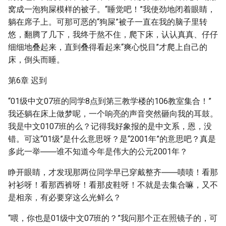
窝成一泡狗屎模样的被子。“睡觉吧！”我使劲地闭着眼睛，
躺在席子上。可那可恶的“狗屎”被子一直在我的脑子里转
悠，翻腾了几下，我终于熬不住，爬下床，认认真真、仔仔
细细地叠起来，直到叠得看起来“爽心悦目”才爬上自己的
床，倒头而睡。
第6章 迟到
“01级中文07班的同学8点到第三教学楼的106教室集合！”
我还躺在床上做梦呢，一个响亮的声音突然砸向我的耳鼓。
我是中文0107班的么？记得我好象报的是中文系，恩，没
错。可这“01级”是什么意思呀？是“2001年”的意思吧？真是
多此一举――谁不知道今年是伟大的公元2001年？
睁开眼睛，才发现那两位同学早已穿戴整齐――啧啧！看那
衬衫呀！看那西裤呀！看那皮鞋呀！不就是去集合嘛，又不
是相亲，有必要穿这么光鲜么？
“喂，你也是01级中文07班的？”我问那个正在照镜子的，可