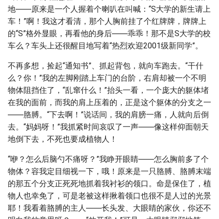
地――原来是一个人握着个喇叭在叫喊：“S大学的新生请上
车！”啊！我这才看清，那个人胸前挂了个红牌牌，牌牌上
的“S”格外显眼，再看他的身后――乖乖！那不是S大学的校
车么？车头上还很醒目地写着“热烈欢迎2001级新同学”。
不再多想，捡起“通知书”、抓起背包，就向车跑去。“干什
么？你！”我的左脚刚踏上车门的台阶，右肩却被一个不明
物体阻挡住了，“乱窜什么！”抬头一看，一个庞大的躯体堵
在我的面前，而我的肩上压着的，正是这个躯体的分支之一
――胳膊。“下去啊！”说话间，我的肩膀一痛，人就向后倒
去。“妈妈呀！”我抓紧时间哀叹了一声――像这样仰面朝天
地倒下去，不死也要成植物人！
“咿？怎么后脑勺不痛呀？”我睁开眼睛――怎么胸前多了个
物体？容我定目细视一下，哦！原来是一只胳膊、胳膊末端
的那五个分支正死死地抓着我衬衫的领口。命是保住了，植
物人也幸免了，可是老被这样揪着领口也很不是人过的光景
耶！我看着胳膊的主人――长头发、大眼睛的家伙，你还不