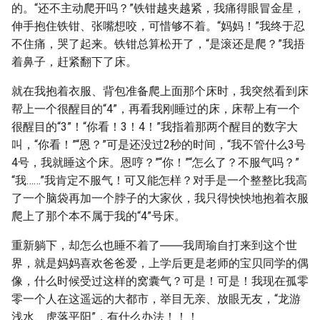
的。“还不主动爬开吗？”铁钳越夹越紧，我痛得眼冒金星，
伸手抱住铁钳、张嘴想咬，可惜够不着。“妈妈！”我终于忍
不住痛，哭了起来。铁钳总算松开了，“是滚还是爬？”我捂
着鼻子，赶紧翻下了床。
就在我抱着衣服、背包准备爬上面那个床时，我突然看到床
帮上一个很醒目的“4”，再看我刚睡过的床，床帮上有一个
很醒目的“3”！“你看！3！4！”我指着那两个醒目的数字大
叫，“你看！”“恩？”可是还没过2秒的时间，“我不管什么3号
4号，我就睡这个床。恩哼？”“你！”“怎么了？不服气吗？”
“我……”我肯定不服气！可又能怎样？对手是一个整整比我高
了一个脑袋再加一个脖子的大家伙，我只得怏怏地抱着衣服
爬上了那个本不属于我的“4”号床。
重新躺下，却怎么也睡不着了――我周瑜自打来到这个世
界，就是妈妈喜欢爸爸爱，上学后更是老师的宝贝同学的偶
像，什么时候受过这样的窝囊气？可是！可是！我现在孤零
零一个人在这遥远的大都市，举目无亲、放眼无友，“龙游
浅水、虎落平阳”，有什么办法！！！