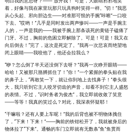
明白我的意思呀？――“放开我！”可是，大眼睛邪邪地笑
着，好像与我在家里玩那只玩具狗时笑得一样。“切！”我恶
从心头起、邪向胆边生――对准那可恨的手腕“咔嚓”一口咬
下去。“哎哟！”几乎是同时发出两声惨叫――一声是手腕主
人的，一声是我的――我被手腕上那条该死的黄链子磕痛了
门牙。不过，胸前的危困立即解除了。可是！可是！我又在
向后倒去！“完了，这次是死定了。”我再一次悲哀而绝望地
闭上眼睛――我咬他了，他还会拉我么？
“咿？怎么倒了半天还没倒下去呀？”我再一次睁开眼睛――
哈哈！又被那只胳膊抓住了！“你！”一个紧握的拳头贴在我
的鼻子上，“再敢笑一下，就让你到地上去找鼻子！”拳头很
大，我只听到它主人咬牙切齿的声音，却看不到它主人盛怒
的表情。不过，“识时务者为俊杰”，我立即就收敛了笑意
――等等！我真的笑过么？对此，我深表怀疑耶！
“干嘛啦？还有人要上车呢！”我的后背也被不明物体拽住
了，“下来！下来！”――胸前的铁钳松开了，我就被身后的
物体拉了“下来”。通畅的车门立即就有无数条“鱼”鱼贯而