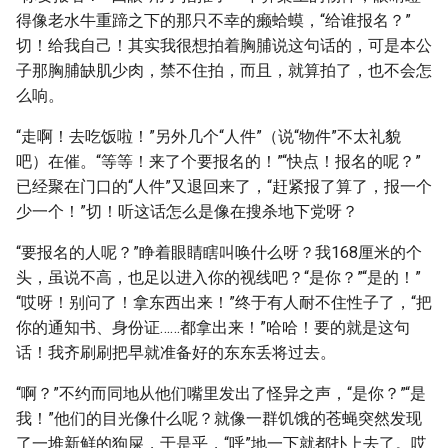
得像老水牛重蹄之下的那只不幸的癞蛤蟆，“给谁报名？”
切！给我自己！其实我很想拍着胸脯说这句话的，可是本公
子那胸脯缺肌少肉，禁不住拍，而且，就算拍了，也不会怎
么响。
“走啊！去吃饭啦！”另外几个“人件”（说“物件”不太礼貌
吧）在催。“等等！来了个要报名的！”“快点！报名的呢？”
已经聚在门口的“人件”又退回来了，“赶紧报了算了，报一个
少一个！”切！听这话怎么是像在搜杀地下党呀？
“要报名的人呢？”睁着眼睛瞎叫唤什么呀？我168厘米的个
头，虽说不高，也足以进入你的视线吧？“是你？”“是的！”
“哎呀！别问了！拿东西出来！”终于有人耐不住性子了，“把
你的通知书、身份证……都拿出来！”哈哈！要的就是这句
话！我齐刷刷把早就准备好的东东丢将过去。
“啊？”不约而同地从他们嘴里发出了怪异之声，“是你？”“是
我！”他们的目光像什么呢？就像一群饥饿的苍蝇突然发现
了一堆新鲜的狗屎，于是乎，“呼”地一下就都扑上去了。哎