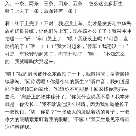
入。一条、两条、三条、四条、五条……怎么这么多新生
呀？上去了一条，后面还有一条！
啊！终于上完了！不对，我还没上车。刚才是发扬咱中华民
族的优良传统，让他们先上车，现在该本公子了！我兴冲冲
抬腿――“砰！”车门关上了！“喂！我还没上呢！”可是，发
动机响了！“喂！！！！”我大叫起来，“停车！我还没上！”
可是，车轮转动起来了，向前开动了！“哇――”不知怎么
的，我就嚎啕大哭起来。
“喂！”我的肩膀被什么东西拍了一下，我懒得管，捂着脸继
续嚎啕。“问你话呢！你是今年的新生？”听声音，我知道是
那个揪我领口的家伙。“知道你不可能是！回家找你老妈哭
去吧！”肩膀上的物体移开了。“你凭什么说我不是！我本来
就是！你没长……”我不敢说他没长眼睛，因为我知道他长了
一双铁钳。“切！你是？”一张放大的脸贴着我的鼻子，一双
睁大的眼睛紧紧盯着我的眼睛。“干嘛！”我天生最见不得谁
这样审视我。