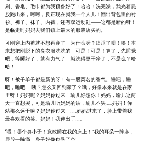
刷、香皂、毛巾都为我预备好了！哈哈！洗完澡，我光着屁
股跑出来，呵呵，反正现在就我一个人儿！翻出背包里的衬
衫、裤子、袜子、内裤，还有双运动鞋――这都是新的呀！
是临走时妈妈去我们镇上最大的服装店买的。
可刚穿上内裤就不想再穿了，为什么呀？瞌睡了呗！唉！本
来想把刚脱下的臭衣服洗洗的，可是！可是！算了，先睡觉
吧，等睡好了，就有力气了，就洗得更干净了，不是么？哈
哈！
呀！被子单子都是新的呀！有一股莫名的香气。睡吧，睡
吧，睡吧……咦？怎么又回到家了？哦，好像本来就是在家
里呀！妈妈呢？妈妈你过来！瑜儿好想你！妈妈，瑜儿这两
天一直想哭，可是瑜儿听妈妈的话，瑜儿不哭……妈妈！你
站那么远干嘛？妈妈你过来！……妈妈过来了，脸上带着我
最喜欢看的笑。妈妈！我伸出手……
“喂！哪个臭小子！竟敢睡在我的床上！”我的耳朵一阵麻，
屁股一阵痛，身子好像也悬了空……