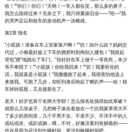
哈！”“你们！你们！”天呐！一车人都在笑，那么多的鼻子，
我怎么指得过来？无奈之下，我只得重操旧业――“哇―”我
的哭声足以和校车的发动机声一决雌雄。
第2章 报名
“小屁孩！准备在车上安家落户啊！”“切！凶什么凶？妈妈交
代过，小偷最好趁上下车的拥挤时刻掏别人腰包！”我抓起
背包“蹭”地跳出了车门。“你好好在车上做个一等良民，本少
爷不奉陪了！”“小屁孩！你给我回来！”“切！我要听你的
话，我就真是小屁孩！”我撒腿跑了起来，我很害怕他追上
来揍我。可跑了几步，却听到身后响起了喇叭声――哈！校
车掉转屁股，又去接新生了。
老天！好歹也算个名牌大学耶！怎么报名处搞得如此寒碜？
就那么几张桌子、几把椅子凑合着放在一个比我家茅房大不
了多少的房间里，几个不男不女、不老不少、不洋不中的人
或站或坐、或趴或躺，哦，不对，好像没看到有躺着的――
也许是因为还没到午睡时间，更没到晚睡时间吧。