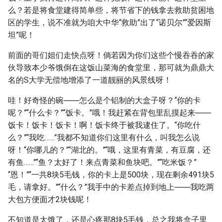
么？若是将食堂建得简单些，将节省下的钱拿去救助贫困地
区的学生，说不准就为咱大中华“救助”出了“诺贝尔”“爱因斯
坦”呢！
前面的哥们姐们走快点呀！倘若因为你们这些个慢吞吞的家
伙导致本少爷饿倒在这饭山菜海的食堂里，那可就为鼎鼎大
名的S大学无偿地增添了一道靓丽的风景线呀！
哇！好奇怪的碗――怎么是个铝制的大盒子呀？“你的卡
呢？”“什么卡？”“饭卡。”哦！我赶紧在背包里乱摸起来――
饭卡！饭卡！饭卡！啊！饭卡终于被我逮住了。“你吃什
么？”“我吃……”我都不知道你们这里有什么，叫我怎么说
呀！“你哪儿的？”“湖北的。”“哦，这里有青菜，有豆腐，还
有鱼……”“鱼？太好了！来点青菜和鱼块吧。”“吃米饭？”
“恩！”“一共8块5毛钱，你的卡上是500块，现在剩余491块5
毛，请拿好。”“什么？”我手中的卡差点掉到地上――我吃两
大包方便面才2块钱呢！
不知道是太饿了，还是心疼那8块5毛钱，总之我将盒子里