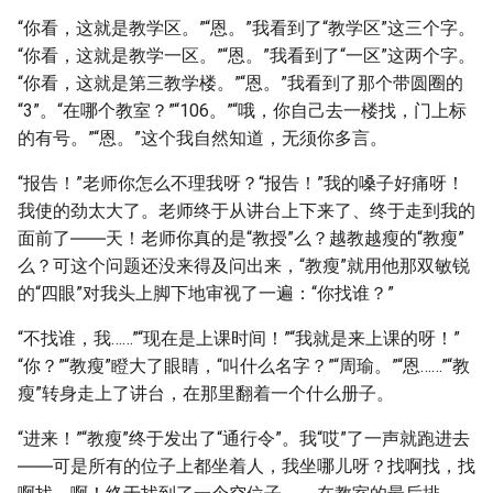
“你看，这就是教学区。”“恩。”我看到了“教学区”这三个字。
“你看，这就是教学一区。”“恩。”我看到了“一区”这两个字。
“你看，这就是第三教学楼。”“恩。”我看到了那个带圆圈的
“3”。“在哪个教室？”“106。”“哦，你自己去一楼找，门上标
的有号。”“恩。”这个我自然知道，无须你多言。
“报告！”老师你怎么不理我呀？“报告！”我的嗓子好痛呀！
我使的劲太大了。老师终于从讲台上下来了、终于走到我的
面前了――天！老师你真的是“教授”么？越教越瘦的“教瘦”
么？可这个问题还没来得及问出来，“教瘦”就用他那双敏锐
的“四眼”对我头上脚下地审视了一遍：“你找谁？”
“不找谁，我……”“现在是上课时间！”“我就是来上课的呀！”
“你？”“教瘦”瞪大了眼睛，“叫什么名字？”“周瑜。”“恩……”“教
瘦”转身走上了讲台，在那里翻着一个什么册子。
“进来！”“教瘦”终于发出了“通行令”。我“哎”了一声就跑进去
――可是所有的位子上都坐着人，我坐哪儿呀？找啊找，找