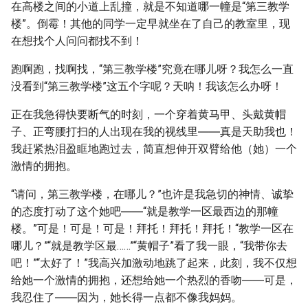
在高楼之间的小道上乱撞，就是不知道哪一幢是“第三教学
楼”。倒霉！其他的同学一定早就坐在了自己的教室里，现
在想找个人问问都找不到！
跑啊跑，找啊找，“第三教学楼”究竟在哪儿呀？我怎么一直
没看到“第三教学楼”这五个字呢？天呐！我该怎么办呀！
正在我急得快要断气的时刻，一个穿着黄马甲、头戴黄帽
子、正弯腰打扫的人出现在我的视线里――真是天助我也！
我赶紧热泪盈眶地跑过去，简直想伸开双臂给他（她）一个
激情的拥抱。
“请问，第三教学楼，在哪儿？”也许是我急切的神情、诚挚
的态度打动了这个她吧――“就是教学一区最西边的那幢
楼。”可是！可是！可是！拜托！拜托！拜托！“教学一区在
哪儿？”“就是教学区最……”“黄帽子”看了我一眼，“我带你去
吧！”“太好了！”我高兴加激动地跳了起来，此刻，我不仅想
给她一个激情的拥抱，还想给她一个热烈的香吻――可是，
我忍住了――因为，她长得一点都不像我妈妈。