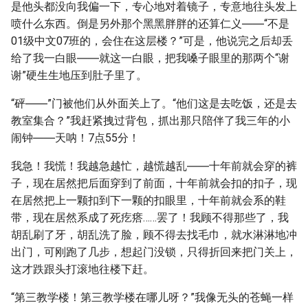
是他头都没向我偏一下，专心地对着镜子，专意地往头发上
喷什么东西。倒是另外那个黑黑胖胖的还算仁义――“不是
01级中文07班的，会住在这层楼？”可是，他说完之后却丢
给了我一白眼――就这一白眼，把我嗓子眼里的那两个“谢
谢”硬生生地压到肚子里了。
“砰――”门被他们从外面关上了。“他们这是去吃饭，还是去
教室集合？”我赶紧拽过背包，抓出那只陪伴了我三年的小
闹钟――天呐！7点55分！
我急！我慌！我越急越忙，越慌越乱――十年前就会穿的裤
子，现在居然把后面穿到了前面，十年前就会扣的扣子，现
在居然把上一颗扣到下一颗的扣眼里，十年前就会系的鞋
带，现在居然系成了死疙瘩……罢了！我顾不得那些了，我
胡乱刷了牙，胡乱洗了脸，顾不得去找毛巾，就水淋淋地冲
出门，可刚跑了几步，想起门没锁，只得折回来把门关上，
这才跌跟头打滚地往楼下赶。
“第三教学楼！第三教学楼在哪儿呀？”我像无头的苍蝇一样