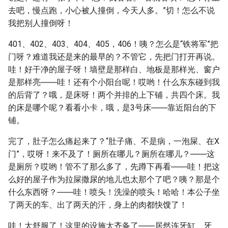
去吧，慢点跑，小心被人撞倒，今天人多。”切！怎么不说
我把别人撞倒呀！
401、402、403、404、405，406！咦？怎么是“铁将军”把
门呀？难道我还是来的最早的？不管它，先把门打开再说。
哇！好干净的屋子呀！墙壁是那样白、地板是那样光、窗户
是那样亮――哇！还有个小阳台呢！哎哟！什么东东碰到我
的后背了？哦，是床呀！两个并排的上下铺，共四个床。我
的床是哪个呢？看看小卡，哦，是3号床――靠近阳台的下
铺。
完了，肚子怎么痛起来了？“肚子痛、不是病，一泡屎、在X
门”，哎呀！来不及了！厕所在哪儿？厕所在哪儿？――这
是厕所？哎哟！管不了那么多了，先蹲下再看――哇！把这
么好的屋子作为拉屎撒尿的地儿也太那个了吧？咦？那是个
什么东西呀？――哇！喷头！洗澡的喷头！哈哈！本公子坐
了两天的车、出了两天的汗，身上的肉都快馊了！
哇！太舒服了！这里的设施太齐备了――居然连牙缸、牙