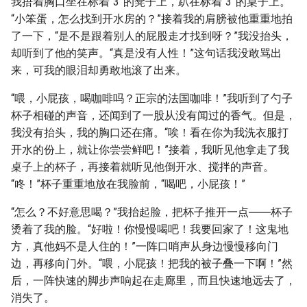
我捂着胸口坐在标着“3”的凳子上，趴在标着“3”的桌子上。
“小笨蛋，怎么找到开水房的？”接着我的肩膀被他重重地拍
了一下，“是不是跟着别人的屁股走才找到呀？”我没抬头，
却听到了他的笑声。“真是没有人性！”这句话我没敢骂出
来，可我的眼泪却勇敢地滚了出来。
“喂，小屁孩，喝咖啡吗？正宗的法国咖啡！”我听到了勺子
杯子相碰的声音，还闻到了一股从没有闻过的香气。但是，
我没有抬头，我的胸口还在痛。“唉！看在你为我洗衣服打
开水的份上，就让你尝尝鲜吧！”接着，我听见他拿走了我
桌子上的杯子，再接着就听见他倒开水、搅拌的声音。
“咚！”杯子重重地放在我脸前，“喝吧，小屁孩！”
“怎么？不好意思喝？”我抬起脸，把杯子推开一点――杯子
烫着了我的脸。“好啦！你慢慢喝吧！我要回家了！这鬼地
方，真他妈不是人住的！”一阵口哨声从身边慢慢移向门
边，再移向门外。“喂，小屁孩！把我的被子叠一下啊！”然
后，一阵快速的脚步声响起在走廊里，而且快速地远去了，
消失了。