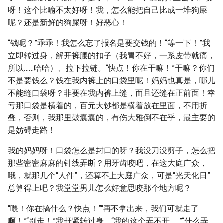
呀！这个比喻不太好呀！我，怎么能把自己比成一堆狗屎
呢？还是新鲜的狗屎呀！好恶心！
“钱呢？”乖乖！我怎么忘了报名是要交钱的！“等一下！”我
立即转过身，解开裤腰的扣子（我胃不好，一系皮带就痛，
所以……哈哈）、拉下拉链。“快点！你在干嘛！”干嘛？你们
不是要钱么？钱在我内裤上的口袋里呢！妈妈也真是，哪儿
不能缝口袋呀？非要在我内裤上缝，而且还缝在正前面！幸
亏那口袋是横着的，百元大钞都是横着放在里面，不用折
叠，否则，我那里鼓囊囊的，有伤大雅倒不在乎，最主要的
是妨碍走路！
我的妈妈呀！口袋怎么是封口的呀？我没刀没剪子，怎么把
那些密密麻麻的针线弄断？用牙齿咬吧，在这大庭广众，
哦，就那几个“人件”，还算不上大庭广众，可是“光天化日”
总算得上吧？我堂堂男儿怎么好意思咬那个地方呢？
“喂！你在搞什么？快点！”“再不拿出来，我们可就走了
啊！”“别走！”我赶紧转过身，“我的这个弄不开……”“什么弄