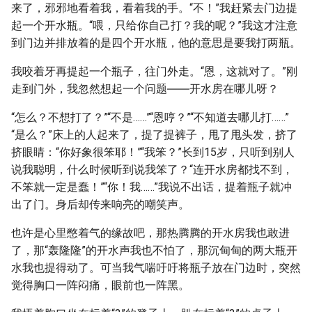
来了，邪邪地看着我，看着我的手。“不！”我赶紧去门边提
起一个开水瓶。“喂，只给你自己打？我的呢？”我这才注意
到门边并排放着的是四个开水瓶，他的意思是要我打两瓶。
我咬着牙再提起一个瓶子，往门外走。“恩，这就对了。”刚
走到门外，我忽然想起一个问题――开水房在哪儿呀？
“怎么？不想打了？”“不是……”“恩哼？”“不知道去哪儿打……”
“是么？”床上的人起来了，提了提裤子，甩了甩头发，挤了
挤眼睛：“你好象很笨耶！”“我笨？”长到15岁，只听到别人
说我聪明，什么时候听到说我笨了？“连开水房都找不到，
不笨就一定是蠢！”“你！我……”我说不出话，提着瓶子就冲
出了门。身后却传来响亮的嘲笑声。
也许是心里憋着气的缘故吧，那热腾腾的开水房我也敢进
了，那“轰隆隆”的开水声我也不怕了，那沉甸甸的两大瓶开
水我也提得动了。可当我气喘吁吁将瓶子放在门边时，突然
觉得胸口一阵闷痛，眼前也一阵黑。