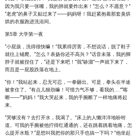
因为我只要一张嘴，我的肺就要炸出来！“怎么？不愿意？”
“老虎”的鼻子又贴过来了――妈妈呀！我赶紧抱着那套臭烘
烘的衣服跑进洗浴间。
第5章 大学第一夜
“小屁孩，洗得很快嘛！”我累得厉害，不想说话，脱了鞋子
就往上铺爬。“怎么？表扬你还不高兴？”话音未落，我的脚
脖子就被捏住了，“还是下来吧！”我“哧溜”一声就下来了，
而且是一屁股跌落在地上。
“你！”我站起来，忍无可忍，一拳砸出。可是，拳头在半途
被拿住了。“有点儿狠劲嘛！可惜力气不够，看我的……”“喀
嚓――”“妈妈！”我大哭起来，我的手腕断了一样地痛将起
来。
“哭够没有？去打开水，我渴了。”床上的人懒洋洋地吩咐
道。可我的手腕被他拧得红通通的，还在跳着跳着地痛，怎
么提开水瓶？“是想叫我把你的那只手也搞一下吗？”他坐起