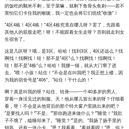
的饭吃的颗米不剩，至于菜嘛，就剩下鱼骨头鱼刺――若不
害怕它们卡住我的喉咙，我一定也会将它们统统“收缴”！
“4区4栋！4区4栋！”4区4栋究竟在哪儿呀？罢了，先跟着
其他人的屁股走吧！呀！不能跟着女生走呀？否则就走到女
生宿舍了。
这是几区呀？哦，是3区。哈哈！找到3区，4区还远么？找
啊找！找啊找！哇！那不是“4区”么？找啊找！找啊找！
哇！那不是“4栋”么？哈哈！我腰一猫，就从大门窜了进
去。“喂！小孩！站住！”不会是在叫我吧？我正想上楼，因
为我的宿舍号是“406”。“站住！干什么的！”
啊？真是叫我的呀？站住、转身――一个40多岁的男人、
穿着一身没见过的制服。天！他从哪儿冒出来的呀？仔细看
看，呀！不会是从他背后的那个特大窗户里跳出来的吧？
“是要找人吗？”“不是。”“那你跑进来做什么？”“睡觉！”我肚
子不饿了，瞌睡却来了。“睡觉？”“是的。”我扬了扬手里的
钥匙、还有一张小卡。“恩？我看看。”看就看呗！“恩，你上