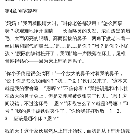
第4章 冤家路窄
“妈妈！”我闭着眼睛大叫。“叫你老爸都没用！”怎么回事
呀？我艰难地睁开眼睛――长而略黄的头发、浓而漆黑的眉
毛、大而闪亮的眼睛、高而挺拔的鼻子、两角下撇老带着一
丝讥屑和霸气的嘴巴……“是……是……是你？”“恩？是你？小屁
孩？”腰际的铁钳松开了，我“嗵”地一声跌落在床上，尾椎
骨疼得钻心――因为床上铺的是席子。
“你小子倒是很会找啊！”一个放大的鼻子对着我的鼻子，
“说！你是怎么找到的？”“我……”“说！”铁钳又来了。“这本来
就是我的宿舍嘛！”“恩哼？”“不信你看！”我把钥匙和小卡挂
在放大的鼻子尖上，但是立即就被铁钳夹了过去。“恩！房
间没错，不过这床号……恩？”“床号怎么了？就是3号嘛！”“3
号？”我的鼻子被铁钳夹住了，“你给我好好数数，1、2、
3……应该是哪个床？恩？”
我的天！这个家伙居然从上铺开始数，而我是从下铺开始数