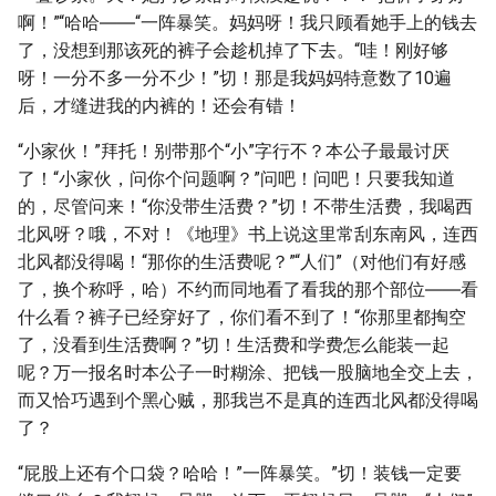
啊！”“哈哈――“一阵暴笑。妈妈呀！我只顾看她手上的钱去
了，没想到那该死的裤子会趁机掉了下去。“哇！刚好够
呀！一分不多一分不少！”切！那是我妈妈特意数了10遍
后，才缝进我的内裤的！还会有错！
“小家伙！”拜托！别带那个“小”字行不？本公子最最讨厌
了！“小家伙，问你个问题啊？”问吧！问吧！只要我知道
的，尽管问来！“你没带生活费？”切！不带生活费，我喝西
北风呀？哦，不对！《地理》书上说这里常刮东南风，连西
北风都没得喝！“那你的生活费呢？”“人们”（对他们有好感
了，换个称呼，哈）不约而同地看了看我的那个部位――看
什么看？裤子已经穿好了，你们看不到了！“你那里都掏空
了，没看到生活费啊？”切！生活费和学费怎么能装一起
呢？万一报名时本公子一时糊涂、把钱一股脑地全交上去，
而又恰巧遇到个黑心贼，那我岂不是真的连西北风都没得喝
了？
“屁股上还有个口袋？哈哈！”一阵暴笑。”切！装钱一定要