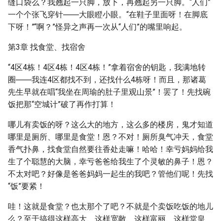
缝口袋么？我翘起一只脚，放下，再翘起另一只脚。“人们”
一个个张飞穿针――大眼瞪小眼。“在鞋子里面呀！在脚底
下呀！”“啊？”怪异之声再一次从“人们”的嘴里响起。
第3章 找食堂、找宿舍
“4区4栋！4区4栋！4区4栋！”拿着宿舍的钥匙，我满地转
圈――我连4区都找不到，还找什么4栋呀！而且，那诸葛
先生早就在唱“我坐在周瑜的肚子里观山景”！罢了！先找碗
饭把那“空城计”破了再作打算！
哪儿有卖饭的呀？这么大的地方，这么多的楼房，鬼才知道
哪里是厕所、哪里是食堂！恩？不对！厕所臭气冲天，食堂
香气扑鼻，找食堂自然要往香处走嘛！哈哈！幸亏妈妈给我
生了个聪慧的大脑，幸亏爸爸给我生了个灵敏的鼻子！恩？
不太对吧？好像是爸爸妈妈一起生的我吧？管他们呢！先找
“饭”要紧！
哇！这就是食堂？也太那个了吧？不就是个卖饭吃饭的地儿
么？至于搞得这样高大、这样宽敞、这样富丽、这样堂皇