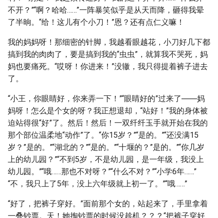
不开？”“啊？哈哈……”一阵暴笑似乎是从天而降，砸得我晕
了半晌。“给！这儿有个小刀！”恩？还有点仁义嘛！
我的妈妈呀！那细密的针脚，我越看眼越花，小刀好几下都
搞到我的肉肉了，要是搞到我的“虫虫”，就算我不哭死，妈
妈也要痛死。“哎呀！你进来！”没辙，我只得提着裤子进去
了。
“小王，你眼睛好，你来弄一下！”“眼睛好的”过来了――妈
妈呀！怎么是个女的呀？我正想退却，“站好！”我的身体被
迫站得很“好”了。然后！然后！一双纤纤玉手就开始在我的
那个部位温柔地“动作”了。“你15岁？”“是的。”“还没满15
岁？”是的。”“湖北的？”“是的。”“十堰的？”是的。”“你几岁
上的幼儿园？”“不到5岁，不是幼儿园，是一年级，我没上
幼儿园。”“哦……那也不对呀？”“什么不对？”“小学6年……”
“不，我只上了5年，没上六年级就上初一了。”“哦……”
“好了，把裤子穿好。”面前那个女的，站起来了，手里拿着
一叠钞票。天！她掏钞票的时候没趁机？？？“把裤子穿好