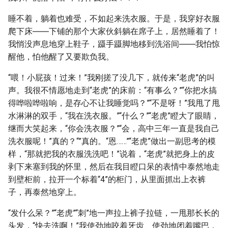
睡不着，躺着也难受，不如起来洗衣服。于是，我穿好衣服
爬下床――下铺的那个大家伙斜躺在席子上，居然睡着了！
我悄没声息地穿上鞋子，蹑手蹑脚地移到洗浴间――我怕惊
醒他，怕他醒了又要欺负我。
“喂！小屁孩！过来！”我刚搓了没几下，就传来“老虎”的叫
声。我很不情愿地走到“老虎”的床前：“有事么？”“你把水搞
得哗啦哗啦响，是存心不让我睡觉吗？”“不是呀！”我甩了甩
水淋淋的双手，“我在洗衣服。”“什么？”“老虎”瞪大了眼睛，
继而大笑起来，“你会洗衣服？”“会，高中三年一直是我自己
洗衣服呢！”真的？“”真的。“恩……”“老虎”做出一副思考的模
样，“那就把我的衣服洗洗吧！”说着，“老虎”就把身上的皮
剥下来塞到我的怀里，然后在我目瞪口呆的表情中泰然地走
到壁柜前，拉开一个标着“4”的柜门，从里面抓出上衣裤
子，再泰然地穿上。
“发什么呆？”“老虎”“刺”地一声拉上裤子拉链，一甩那长长的
头发，“快去洗啊！”我使劲地咬着牙齿、使劲地闭着嘴巴，