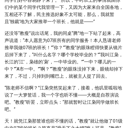
同学们好不容易静下来了。“所以，平时班上的事情就由你
们中的某个同学代我管理一下，又因为大家来自全国各地，
互相还不了解，民主推选好象不太可能，那么，我就暂
且‘独裁’地为大家推举一个班长，他就是――”
还没等“教瘦”说出话尾，我的同桌“腾”地一下站了起来，高
声说道：“本人愿意为07班所有的同学服务！本人恳请老师
推举我做07班的班长！”“你？”“教瘦”的眼珠瞪得快要从镜片
后掉下来了，“叫什么名字？哪个学校毕业的？”“我叫江枭，
长江的‘江’，枭雄的‘枭’，一中毕业的。”“一中？哪儿的一
中？”“A市一中。”“啊？”“教瘦”的眼珠没掉下来，眼镜却掉下
来了，不过，只掉到到嘴巴上，就被主人捉了回去。
“陈老师不信啊？”江枭突然笑起来了，接着，他叽里呱啦地
说了一大箩筐话，我一个字也听不懂――大概是自荐演说
吧。“教瘦”听罢，立即点头：“那就暂时让江枭同学做班长
吧。”
天！就凭江枭那筐谁也听不懂的话，“教瘦”就让他做了01级