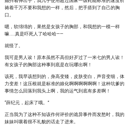
颤抖着伸出手，我几乎使用超过国家一级耗能标准的速度祈
祷着千万不要和我想的一样，然后，把手搭到了自己的胸
口。
嗯，软绵绵的，果然是女孩子的胸部，和我想的一模一样
嘛……真是吓死人了哈哈哈——
就怪了。
我可是男人诶！原本虽然不高但好歹过了一米七的男人诶！
有女孩子的胸部这种事到底是在玩哪出啊！
该死，我早该想到的，身高变矮，皮肤变白，声音变细，体
力变差！这压根就是标准的娘化啊啊啊啊啊啊！这种坑爹的
事情怎么回落到我头上啊，我的运气到底有多差啊！
“薛纪元，起床了哦。”
正当我为了这种不知该作何评价的诡异事件而发愁时，我的
妹妹叫嚷着很不礼貌的话走了进来。