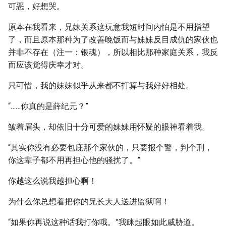
可恶，好想哭。
原本在我看来，兄妹关系这玩意我短时间内怕是不用指望
了，而且原本那种为了改善晚饭而与妹妹反目成仇的家伙也
并非不存在（注一：银魂），所以相比那种家庭关系，我反
而应该觉得庆幸才对。
只可惜，我的妹妹似乎从来都不打算与我好好相处。
“……你真的是薛纪元？”
皱着眉头，却依旧十分可爱的妹妹用怀疑的眼神看着我。
“其实你没有必要包庇那个家伙的，只要报个警，判个刑，
你这辈子都不用再担心他的骚扰了。”
你越这么说我越担心啊！
为什么你总想着把你的兄长大人送进监狱啊！
“如果你再说这种话我打你哦。”我眯起眼如此威胁道。