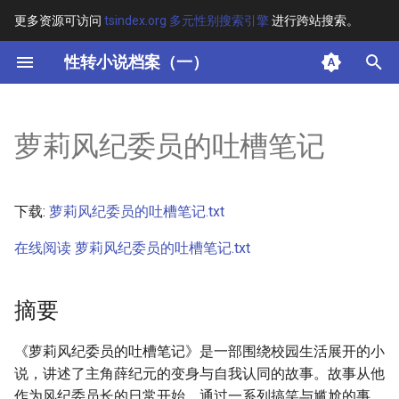
更多资源可访问
tsindex.org 多元性别搜索引擎
进行跨站搜索。
键
性转小说档案（一）
入
摘要
以
萝莉风纪委员的吐槽笔记
开
其他信息 [Processed Page
Metadata]
始
下载:
萝莉风纪委员的吐槽笔记.txt
搜
正文
在线阅读 萝莉风纪委员的吐槽笔记.txt
索
摘要
《萝莉风纪委员的吐槽笔记》是一部围绕校园生活展开的小
说，讲述了主角薛纪元的变身与自我认同的故事。故事从他
作为风纪委员长的日常开始，通过一系列搞笑与尴尬的事