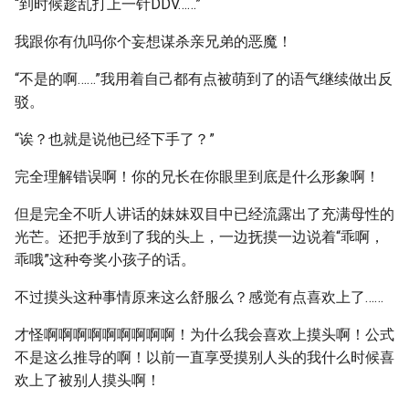
“到时候趁乱打上一针DDV……”
我跟你有仇吗你个妄想谋杀亲兄弟的恶魔！
“不是的啊……”我用着自己都有点被萌到了的语气继续做出反
驳。
“诶？也就是说他已经下手了？”
完全理解错误啊！你的兄长在你眼里到底是什么形象啊！
但是完全不听人讲话的妹妹双目中已经流露出了充满母性的
光芒。还把手放到了我的头上，一边抚摸一边说着“乖啊，
乖哦”这种夸奖小孩子的话。
不过摸头这种事情原来这么舒服么？感觉有点喜欢上了……
才怪啊啊啊啊啊啊啊啊啊！为什么我会喜欢上摸头啊！公式
不是这么推导的啊！以前一直享受摸别人头的我什么时候喜
欢上了被别人摸头啊！