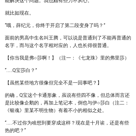
能解决这个问题。我也颇有些力不从心。
就比如现在。
“哦，薛纪元，你终于开启了第二段变身了吗？”
面前的男高中生名叫王腾，可以说是普通到了不能再普通的
名字，而与这个名字相对应的，人也长得很普通。
【你当我是弗○莎啊！】（注一：《七龙珠》里的弗里莎）
“……Q宝莎白？”
【虽然某些地方很像但完全不是一回事吧？】
的确，Q宝这个卡通形象，虽说有些四不像，但总体而言还
是比较像企鹅的，再加上笔记本，倒也与伊○莎白（注二：
《银魂》里某不明生物）有着不小的相似之处。
“……不过你为啥想到要穿成这样？现在是十月诶，还是有些
热的吧？“