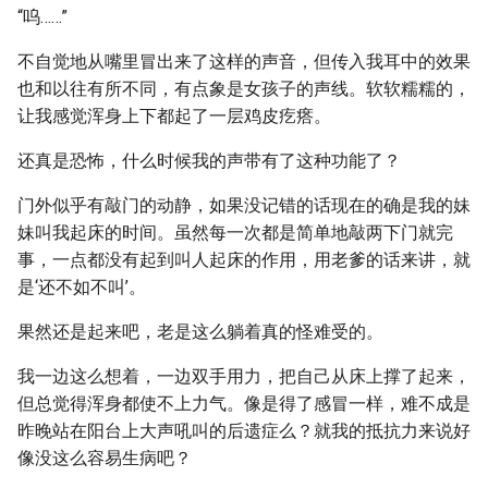
“呜……”
不自觉地从嘴里冒出来了这样的声音，但传入我耳中的效果
也和以往有所不同，有点象是女孩子的声线。软软糯糯的，
让我感觉浑身上下都起了一层鸡皮疙瘩。
还真是恐怖，什么时候我的声带有了这种功能了？
门外似乎有敲门的动静，如果没记错的话现在的确是我的妹
妹叫我起床的时间。虽然每一次都是简单地敲两下门就完
事，一点都没有起到叫人起床的作用，用老爹的话来讲，就
是‘还不如不叫’。
果然还是起来吧，老是这么躺着真的怪难受的。
我一边这么想着，一边双手用力，把自己从床上撑了起来，
但总觉得浑身都使不上力气。像是得了感冒一样，难不成是
昨晚站在阳台上大声吼叫的后遗症么？就我的抵抗力来说好
像没这么容易生病吧？