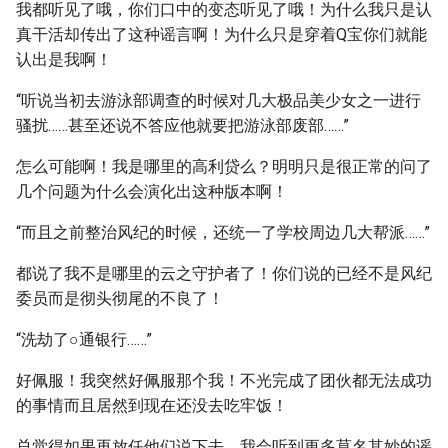
我都听见了哦，你们口中的变态听见了哦！为什么我只是认
真干活却传出了这种谣言啊！为什么只是穿着Q宝你们就能
认出是我啊！
“听说当初去游泳部调查的时候对几大极品美少女之一进行
骚扰……甚至还说不答应他就要把游泳部废部……”
怎么可能啊！我是哪里的高利贷么？明明只是很正常的问了
几个问题为什么会演化出这种版本啊！
“而且之前整治风纪的时候，还统一了学校周边几大帮派……”
都说了我不是哪里的云之守护者了！你们说的已经不是风纪
委员而是彻头彻尾的不良了！
“洗劫了○通银行……”
好佩服！我突然好佩服那个我！不光完成了团伙都无法成功
的事情而且居然到现在还没去吃牢饭！
总觉得如果再放任他们说下去，我会听到更多莫名其妙的谣