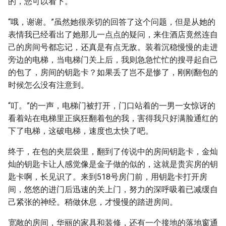
的，您可以看下。”
“哦，谢谢。”虽然她很亲切的回答了这个问题，但是从她的
表情我已经看出了她那儿一点点的疑问，来住酒店竟然连自
己的房间号都忘记，还真是有点无敌。装着沉稳慢慢的走进
旁边的电梯，当电梯门关上后，我则急急忙忙的搜寻起自己
的包了，房间的钥匙卡？如果丢了岂不是惨了，刚刚翻包的
时候怎么没有注意到。
“叮。”的一声，电梯门被打开，门口站着的一男一女惊讶的
看着站在电梯里正疯狂翻着包的我，害得我只好满脸通红的
下了电梯，这破电梯，速度也太快了吧。
终于，在包的夹层袋里，翻到了传说中的房间钥匙卡，金灿
灿的钥匙卡让人感觉像是金子做的似的，这就是贵宾房的钥
匙卡啊，长见识了。来到518号房门前，用钥匙卡打开房
间，悠悠的进门后迅速的关上门，努力的深呼吸着已减缓自
己紧张的神经。稍做休息，才慢慢的踏进房间。
宽敞的房间，华丽的家具和装修，还有一个接地的落地窗通