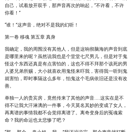
自己，试着放开双手，那声音再次的响起，“不许看，不许
你看！”
“谁！”这声音，绝对不是我的幻听！
第一卷 移魂 第五章 真身
我确定，我的周围没有其他人，但是这响彻脑海的声音到底
是哪里来的呢？虽然说我也是个堂堂七尺男儿，但是对于鬼
怪这个东西还真是有点害怕的，这也不得不拜那个该死的男
人婆兄弟所赐，大小就喜欢用鬼怪来吓我，害得我一听到鬼
就害怕，即时事隔这么多年，怕鬼这个毛病依旧还是没有改
善。
单独一人的贵宾房，竟然传来了其他的声音……这实在是不
得不让我大汗淋漓的一件事，今天莫名其妙的变成了女人，
再离谱的事情我都不会觉得离谱了。离奇变身后的冤魂索
命？我的命运也太悲惨了吧？