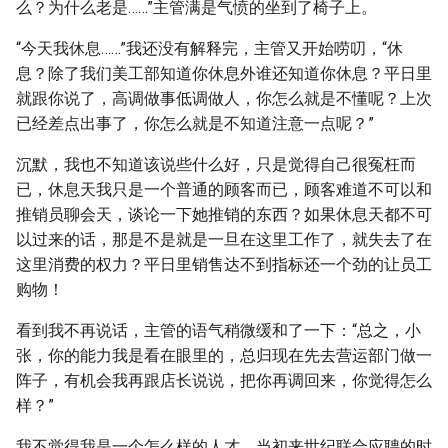
么？为什么老是……”主管满是气愤的坐到了椅子上。
“今天我休息……”我还没有解释完，主管又开始唠叨，“休
息？除了我们美工部知道你休息外谁还知道你休息？平日里
就跟你说了，高调做事低调做人，你怎么就是不懂呢？上次
已经差点出事了，你怎么就是不知道注意一点呢？”
沉默，我也不知道该说些什么好，只是觉得自己很冤枉而
已，休息天我只是一个普通的顾客而已，顾客难道不可以和
推销员聊会天，谈论一下她推销的东西？如果休息天都不可
以过来的话，那是不是就是一旦在这里工作了，就失去了在
这里消费的权力？平日里销售达不到指标还一个劲的让员工
购物！
看到我不再说话，主管的语气稍微缓和了一下：“总之，小
张，你的能力我是看在眼里的，总归现在先去营运部门做一
阵子，有机会我再跟店长说说，把你再调回来，你觉得怎么
样？”
我不觉得我是一个怎么样的人才，当初来世纪联合应聘的时