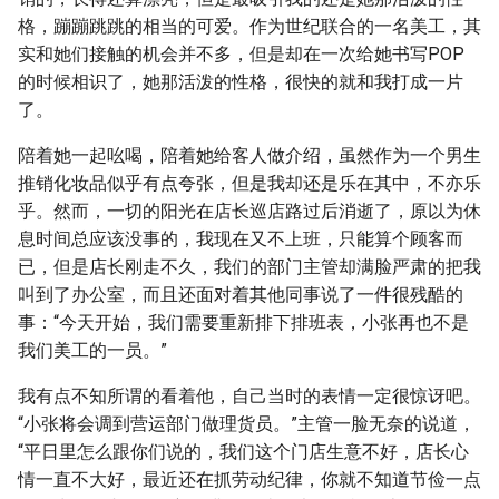
格，蹦蹦跳跳的相当的可爱。作为世纪联合的一名美工，其
实和她们接触的机会并不多，但是却在一次给她书写POP
的时候相识了，她那活泼的性格，很快的就和我打成一片
了。
陪着她一起吆喝，陪着她给客人做介绍，虽然作为一个男生
推销化妆品似乎有点夸张，但是我却还是乐在其中，不亦乐
乎。然而，一切的阳光在店长巡店路过后消逝了，原以为休
息时间总应该没事的，我现在又不上班，只能算个顾客而
已，但是店长刚走不久，我们的部门主管却满脸严肃的把我
叫到了办公室，而且还面对着其他同事说了一件很残酷的
事：“今天开始，我们需要重新排下排班表，小张再也不是
我们美工的一员。”
我有点不知所谓的看着他，自己当时的表情一定很惊讶吧。
“小张将会调到营运部门做理货员。”主管一脸无奈的说道，
“平日里怎么跟你们说的，我们这个门店生意不好，店长心
情一直不大好，最近还在抓劳动纪律，你就不知道节俭一点