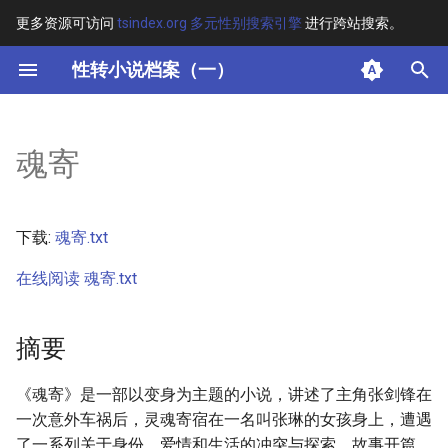
更多资源可访问
tsindex.org 多元性别搜索引擎
进行跨站搜索。
键
性转小说档案（一）
入
摘要
以
魂寄
开
其他信息 [Processed Page
Metadata]
始
下载:
魂寄.txt
搜
正文
在线阅读 魂寄.txt
索
摘要
《魂寄》是一部以变身为主题的小说，讲述了主角张剑锋在
一次意外车祸后，灵魂寄宿在一名叫张琳的女孩身上，遭遇
了一系列关于身份、爱情和生活的冲突与探索。故事开篇，