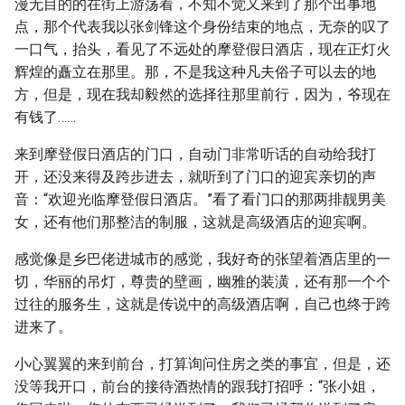
漫无目的的在街上游荡着，不知不觉又来到了那个出事地
点，那个代表我以张剑锋这个身份结束的地点，无奈的叹了
一口气，抬头，看见了不远处的摩登假日酒店，现在正灯火
辉煌的矗立在那里。那，不是我这种凡夫俗子可以去的地
方，但是，现在我却毅然的选择往那里前行，因为，爷现在
有钱了……
来到摩登假日酒店的门口，自动门非常听话的自动给我打
开，还没来得及跨步进去，就听到了门口的迎宾亲切的声
音：“欢迎光临摩登假日酒店。”看了看门口的那两排靓男美
女，还有他们那整洁的制服，这就是高级酒店的迎宾啊。
感觉像是乡巴佬进城市的感觉，我好奇的张望着酒店里的一
切，华丽的吊灯，尊贵的壁画，幽雅的装潢，还有那一个个
过往的服务生，这就是传说中的高级酒店啊，自己也终于跨
进来了。
小心翼翼的来到前台，打算询问住房之类的事宜，但是，还
没等我开口，前台的接待酒热情的跟我打招呼：“张小姐，