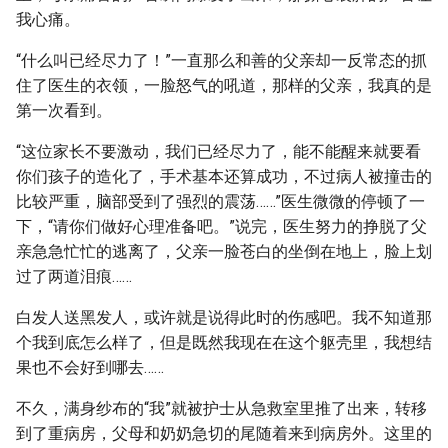
我心痛。
“什么叫已经尽力了！”一直那么和善的父亲却一反常态的抓
住了医生的衣领，一脸怒气的吼道，那样的父亲，我真的是
第一次看到。
“这位家长不要激动，我们已经尽力了，能不能醒来就要看
你们孩子的造化了，手术基本还算成功，不过病人被撞击的
比较严重，脑部受到了强烈的震荡……”医生微微的停顿了一
下，“请你们做好心理准备吧。”说完，医生努力的挣脱了父
亲急急忙忙的逃离了，父亲一脸苍白的坐倒在地上，脸上划
过了两道泪痕……
白发人送黑发人，或许就是说得此时的伤感吧。我不知道那
个我到底怎么样了，但是既然我现在在这个躯壳里，我想结
果也不会好到哪去……
不久，满身纱布的“我”就被护士从急救室里推了出来，转移
到了重病房，父母和奶奶急切的尾随着来到病房外。这里的