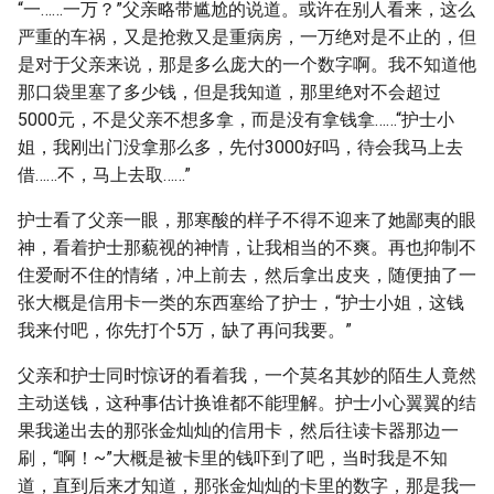
“一……一万？”父亲略带尴尬的说道。或许在别人看来，这么
严重的车祸，又是抢救又是重病房，一万绝对是不止的，但
是对于父亲来说，那是多么庞大的一个数字啊。我不知道他
那口袋里塞了多少钱，但是我知道，那里绝对不会超过
5000元，不是父亲不想多拿，而是没有拿钱拿……“护士小
姐，我刚出门没拿那么多，先付3000好吗，待会我马上去
借……不，马上去取……”
护士看了父亲一眼，那寒酸的样子不得不迎来了她鄙夷的眼
神，看着护士那藐视的神情，让我相当的不爽。再也抑制不
住爱耐不住的情绪，冲上前去，然后拿出皮夹，随便抽了一
张大概是信用卡一类的东西塞给了护士，“护士小姐，这钱
我来付吧，你先打个5万，缺了再问我要。”
父亲和护士同时惊讶的看着我，一个莫名其妙的陌生人竟然
主动送钱，这种事估计换谁都不能理解。护士小心翼翼的结
果我递出去的那张金灿灿的信用卡，然后往读卡器那边一
刷，“啊！~”大概是被卡里的钱吓到了吧，当时我是不知
道，直到后来才知道，那张金灿灿的卡里的数字，那是我一