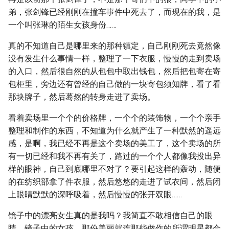
弟，张剑锋已经刚刚在撞车事件中死去了，而现在的我，是
一个叫张琳的陌生女孩身份……
真的不知道自己是哪里来的那种镇定，自己刚刚死去竟然像
没有发生什么事情一样，整理了一下衣服，慢慢的走到卖场
的入口，然后很自然的从包包中取出钱包，然后把包寄在寄
包柜里，旁边还有曾经的自己做的一块寄包须知牌，看了看
那块牌子，然后蓦然的转身走进了卖场。
看着卖场里一个个的价格牌，一个个的装饰物，一个个亲手
整理和制作的东西，不知道为什么就产生了一种默然的遥远
感，是啊，我已经不再是这个卖场的美工了，这个卖场的所
有一切已经和我不再有关了，路过的一个个人都像我投出异
样的眼神，自己到底哪里不对了？要引起这样的轰动，随便
的在纺织部拿了件衣服，然后悠悠的走进了试衣间，然后闭
上眼睛默默的深呼吸着，然后慢慢的张开双眼……
镜子中的漂亮女生真的是我吗？我简直不敢相信自己的眼
睛，镜子中的女孩，那份美丽就连那些做作的所谓明星都会