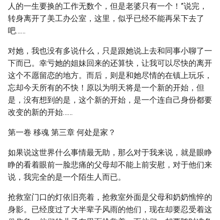
人的一生要换的工作无数个，但是老婆只有一个！”说完，
转身离开了美工办公室，这里，似乎已经不能再呆下去了
吧……
对她，我也没有多说什么，只是跟她说上去和同事小聊了一
下而已。幸亏她的姐妹回来的还算快，让我可以尽快的离开
这个不愿留恋的地方。而后，则是和她尽情的在镇上玩乐，
忘却今天所有的不快！原以为明天将是一个新的开始，但
是，没有想到的是，这个新的开始，是一个连自己身份都要
改变的新的开始……
第一卷 移魂 第三章 何处是家？
如果说这世界什么事情最无助，那么对于我来说，就是眼睁
睁的看着眼前一脸悲痛的父母却不能上前安慰，对于他们来
说，我完全的是一个陌生人而已。
抢救室门口的灯依旧亮着，抢救室外面是父母和奶奶憔悴的
身影。已经度过了大半辈子风雨的他们，现在却要忍受着这