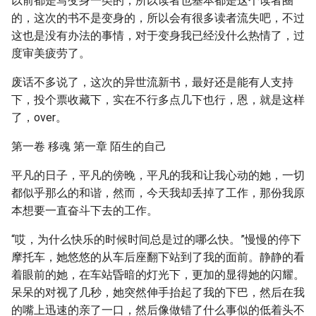
以前都是写变身一类的，所以读者也基本都是这个读者圈
的，这次的书不是变身的，所以会有很多读者流失吧，不过
这也是没有办法的事情，对于变身我已经没什么热情了，过
度审美疲劳了。
废话不多说了，这次的异世流新书，最好还是能有人支持
下，投个票收藏下，实在不行多点几下也行，恩，就是这样
了，over。
第一卷 移魂 第一章 陌生的自己
平凡的日子，平凡的傍晚，平凡的我和让我心动的她，一切
都似乎那么的和谐，然而，今天我却丢掉了工作，那份我原
本想要一直奋斗下去的工作。
“哎，为什么快乐的时候时间总是过的哪么快。”慢慢的停下
摩托车，她悠悠的从车后座翻下站到了我的面前。静静的看
着眼前的她，在车站昏暗的灯光下，更加的显得她的闪耀。
呆呆的对视了几秒，她突然伸手抬起了我的下巴，然后在我
的嘴上迅速的亲了一口，然后像做错了什么事似的低着头不