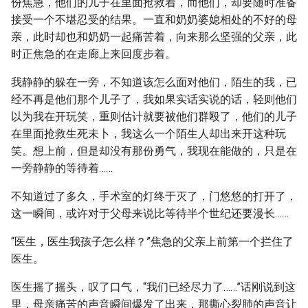
份焦急，他们的儿子在里面抢救着，而他们，却要随时准备
接受一个不堪忍受的结果。一直和奶奶婆媳相处的不好的母
亲，此时却也和奶奶一起痛苦着，向来那么坚强的父亲，此
时正焦急的在走廊上来回度步着。
我静静的躲在一旁，不知道该怎么面对他们，陌生的我，已
经不再是他们那个儿子了，我如果实话实说的话，轻则他们
以为我在开玩笑，重则估计就要被他们群殴了，他们的儿子
在里面抢救生死未卜，我这么一个陌生人却出来开这种玩
笑。想上前，但是却没有那份勇气，我现在能做的，只是在
一旁静静的等待着……
不知道过了多久，手术室的灯终于灭了，门悠悠的打开了，
这一瞬间，或许对于父母来说比等待半个世纪还要漫长……
“医生，医生我孩子怎么样？”焦急的父亲上前第一个拦住了
医生。
医生摇了摇头，叹了口气，“我们已经尽力了……”话刚说到这
里，母亲痛苦的声音瞬间爆发了出来，那撕心裂肺的声音让