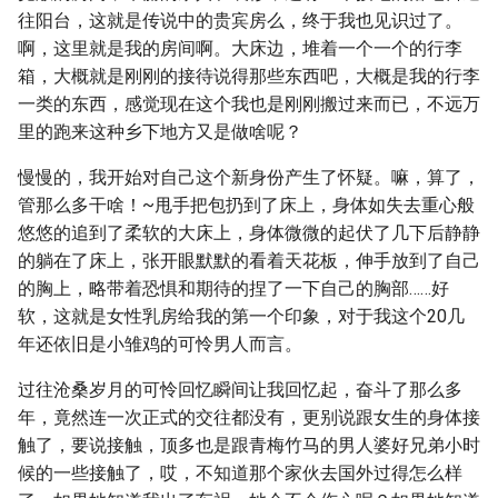
往阳台，这就是传说中的贵宾房么，终于我也见识过了。
啊，这里就是我的房间啊。大床边，堆着一个一个的行李
箱，大概就是刚刚的接待说得那些东西吧，大概是我的行李
一类的东西，感觉现在这个我也是刚刚搬过来而已，不远万
里的跑来这种乡下地方又是做啥呢？
慢慢的，我开始对自己这个新身份产生了怀疑。嘛，算了，
管那么多干啥！~甩手把包扔到了床上，身体如失去重心般
悠悠的追到了柔软的大床上，身体微微的起伏了几下后静静
的躺在了床上，张开眼默默的看着天花板，伸手放到了自己
的胸上，略带着恐惧和期待的捏了一下自己的胸部……好
软，这就是女性乳房给我的第一个印象，对于我这个20几
年还依旧是小雏鸡的可怜男人而言。
过往沧桑岁月的可怜回忆瞬间让我回忆起，奋斗了那么多
年，竟然连一次正式的交往都没有，更别说跟女生的身体接
触了，要说接触，顶多也是跟青梅竹马的男人婆好兄弟小时
候的一些接触了，哎，不知道那个家伙去国外过得怎么样