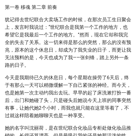
第一卷 移魂 第二章 前奏
犹记得去世纪联合大卖场工作的时候，在那次员工生日聚会
上，发言时我说过：“世纪联合是我第一个工作的地方，也
希望它是我最后一个工作的地方。”然而，现在它却和我完
全的失去了关系。这一切来得是那么的突然，那么的没有预
兆，原本的这个休息日，却成为了我失业的日子，而更让我
无法预料的是，今天也成为了我——张剑锋，踏上另外一条
路的日子。
今天是我期待已久的休息日，每个星期在操劳了6天后，终
于有那么一天可以稍微缓解一下自己紧张的神经。而今天，
也是她第一次主动约我出去玩。早早的起了床洗漱打扮一番
后，出门和她碰了头，只是碰头后她说今天上班的同事突然
有事，让她代她2个小时，而我也就只能在这里等着了，不
过就这样陪着她聊聊天也是一种享受。
她的名字叫沈丽荷，是在世纪联合化妆品专柜处做化妆品推
销的，长得还算漂亮，但是最吸引我的还是她那活泼的性