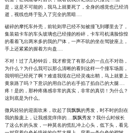
是，这是不可能的，我马上就要死了，全身的感觉也已经消
逝，视线也终于坠入了完全的黑暗……
破碎的摩托车外壳，前轮则早已经不知被撞飞到哪里去了，
集装箱卡车的车头玻璃也已经撞的粉碎，卡车司机满脸惊惶
的看着飞出两米多的我的尸体，一声不吭的坐在驾驶座上，
手上还紧紧的握着方向盘……
不对！过了几秒钟后，我才察觉了有那么的一点点不对劲，
为什么？为什么我可以那么清晰的看到这样一个撞车场面，
我明明已经死了啊？难道我现在已经灵魂出鞘，马上就要上
黄泉路了吗？下意识的用自己的右手掐了掐自己的大腿……
疼！是的，那种疼痛感非常的真实，非常的真切！为什么？
这到底是为什么。
微风轻轻的迎面吹来，吹起了我飘飘的秀发，时不时的刮在
我的脸庞上，让我感觉痒痒的……飘飘秀发？我什么时候长
了这么长的头发，一种莫名的慌乱冲上心头，低下头，看见
一对穿着白色长统袜的白皙大腿上，穿着一条白色的褶皱