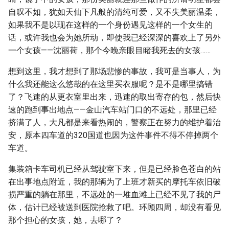
自叹不如，犹如天仙下凡般的清纯可爱，又不失美丽温柔，
如果我不是以现在这样的一个身份遇见这样的一个女生的
话，或许我也会为她所动，即使我已经深深的喜欢上了另外
一个女孩——沈丽荷，那个今晚亲眼目睹我死去的女孩……
想到这里，我才想到了那场悲惨的事故，我可是当事人，为
什么我还能这么悠哉的在这里买衣服呢？是不是哪里搞错
了？飞速的从更衣室里出来，迅速的取出寄存的包，然后快
速的跑到事出地点——金山汽车站门口的不远处，那里已经
挤满了人，大凡都是来看热闹的，警察正在努力的维护着治
安，原本四车道的320国道也因为这件事件不得不停掉两个
车道。
集装箱卡车司机已经从驾驶室下来，但是已经脸色苍白的站
在出事地点附近，我的那辆为了上班才新买的摩托车依旧破
损严重的躺在那里，不远处的一堆血滩上已经不见了我的尸
体，估计已经被送到医院抢救了吧。环顾四周，却没有看见
那个担心的女孩，她，去哪了？