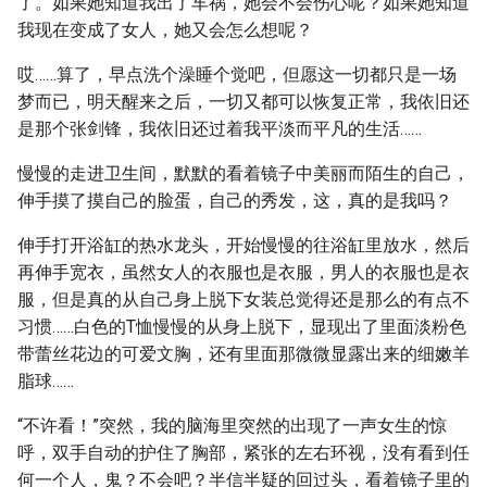
了。如果她知道我出了车祸，她会不会伤心呢？如果她知道
我现在变成了女人，她又会怎么想呢？
哎……算了，早点洗个澡睡个觉吧，但愿这一切都只是一场
梦而已，明天醒来之后，一切又都可以恢复正常，我依旧还
是那个张剑锋，我依旧还过着我平淡而平凡的生活……
慢慢的走进卫生间，默默的看着镜子中美丽而陌生的自己，
伸手摸了摸自己的脸蛋，自己的秀发，这，真的是我吗？
伸手打开浴缸的热水龙头，开始慢慢的往浴缸里放水，然后
再伸手宽衣，虽然女人的衣服也是衣服，男人的衣服也是衣
服，但是真的从自己身上脱下女装总觉得还是那么的有点不
习惯……白色的T恤慢慢的从身上脱下，显现出了里面淡粉色
带蕾丝花边的可爱文胸，还有里面那微微显露出来的细嫩羊
脂球……
“不许看！”突然，我的脑海里突然的出现了一声女生的惊
呼，双手自动的护住了胸部，紧张的左右环视，没有看到任
何一个人，鬼？不会吧？半信半疑的回过头，看着镜子里的