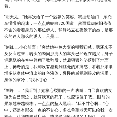
着。
“明天见。”她再次给了一个温馨的笑容。我握动油门，摩托
车慢慢的起速，一点点的驶向320国道，然而我却依旧依依
不舍的看着身后的那位伊人。静静站立在夜景下的她，是那
么的迷人那么的诱人，只是……
“剑锋……小心前面！”突然她神色大变的朝我狂喊，我还来不
及反应过来，转头的瞬间那庞大的车头已经近在咫尺，身子
轻飘飘的在空中翱翔了数秒后，然后狠狠的坠落到了地面
上，神奇的是，我却没有感觉到丝毫的疼痛感，看着那渐渐
增多从身体中流出的红色液体，慢慢的感觉到眼皮的沉重，
身体的寒冷，“我不甘心……”
“剑锋！……”我听到了她撕心裂肺的一声呐喊，自己喜欢的女
孩为自己哭泣，就算我真的死了，也应该值了吧……眼前的
景象越来越模糊，一点点的坠入黑暗……“我不甘心啊……”心
中，还是有那么一点的不甘心，多么希望老天可以给我一次
机会，让我能够对店长，或者说我所记恨的人报仇……但