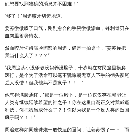
们想要找到准确的消息并不困难！”
“够了！”周追咬牙切齿地道。
姜苏微微叹了口气，刚刚愈合的手腕微微渗血，锋利骨刃在
血肉里蓄势待发。
然而咬牙切齿满脸恼怒的周追，确是一拍桌子，“姜苏你把
我当什么人了？？？”
“我周追从小没爹教没妈养没脑子，十岁就在贫民窟里摸爬
滚打，是个为了活命可以毫不犹豫朝无辜人下手的彻头彻尾
烂人没错！但我他妈不是疯子！！！”
他气得满脸通红，“那是一位殿下，是一位仅仅存在就能让
人类有继续延续希望的神之子！你在这里自诩正义对我威逼
利诱，你把我当成什么了？！你以为我是一个反人类的叛国
疯子吗？！！”
周追这样如同连珠炮一般快速的逼问，让姜苏愣了一下，而