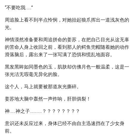
“不要吃我……”
周追脸上看不到半点怜悯，对她抬起狼爪挥出一道浅灰色的
光。
神情漠然准备要和周追拼命的姜苏，在把自己目光从这无辜
的苦命人身上收回之前，看到那人的鳄鱼兜帽随着她的动作
滑落脑后，露出来了一张写满了恐惧和慌乱地面容。
黑发黑眸如同墨色的玉，肌肤却仿佛月色一般温柔，这是一
张光洁无瑕毫无异化的脸。
这个人，马上就要被那道灰光撕碎。
姜苏地大脑中轰然一声炸响，肝胆俱裂！
神……神之子…………？？？？？？？？
意识还未反应过来，身体已经不由自主迅速挡在了少女身
前。