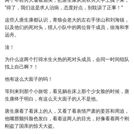
两个年轻男人皱着眉头，把唐生康从黑衣男人手上拽下来，
“得了，我们这是求人治病，态度好点，别耽误了正事！”
这些人唐生康都认识，青狼会老大的左右手张山和刘海镇，
以及他们的死对头，猎人小队中的两位骨干成员，徐海和李
远舟。
淦！
为什么这两个打得水生火热的死对头成员，会同一时间组队
找上自己啊？！
他有这么大面子的吗！
等到来到那个小旅馆，看见躺在床上那个少女脸的时候，唐
生康终于明白，有这么天大面子的人不是他。
唐生康看了看床上的人，又看了看表情严肃的姜苏和周追，
他嘴唇颤抖脸色发白，看着这两人的目光，好像看着两个刚
刚盗了国库的惊天大盗。