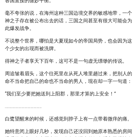
各国直接的微妙平衡。
毫不夸张的说，在海州这种三国边境交界的敏感地带，一个
神之子存在被公布出去的话，三国之间甚至有很大可能会为
此爆发战争。
不说整个世界，哪怕是大夏现如今的帝国局势，也会因为这
个少女的出现而被洗牌。
得神之子者享天下百年，这可不是一句虚无缥缈的传说。
周追皱着眉头，这个往死里在从死人堆里趟过来，把别人的
命不当命把自己的命也不当命的男人，现在却一字一句道：
“我们至少要把她送到上阳郡，那里才算的上安全！”
………………………………
白鹭望醒来的时候，还感觉到脖子上有一点带着微痒的痛。
她特意闭上眼好几秒，发现自己还没回到她原本熟悉的房间