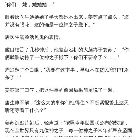
“你们……她，她她她……”
眼看唐医生她她她了半天都她不出来，姜苏点了点头，“您
并没有眼花，这的确是一位神之子殿下。”
唐医生满脸活见鬼的表情。
膛目结舌了几秒钟后，他差点宕机的大脑终于复苏了，“你
俩武装劫持了一位神之子殿下？你们不要命了？！！”
周追翻了个白眼，“我要有这本事，早就不在贫民窟打打杀
杀了！”
姜苏叹了口气，把这件事的前因后果简单说了一遍。
唐生康不解，“这么大的事你们扛得住？不赶紧报警上达天
听还等着干什么？”
姜苏沉默片刻后，轻声道：“按照今年世国联公布的数据，
现在全世界只有九位神之子，每一位神之子常年都呆在坚固