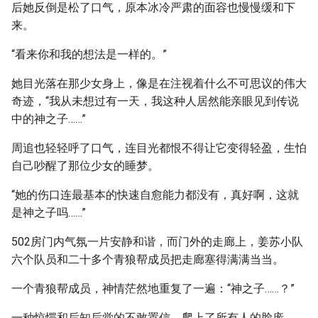
后她反倒是松了口气，原本冰冷严肃的面容也慢慢缓和下
来。
“看来你和我的想法是一样的。”
她目光落在那少女身上，像是在注视着什么不可思议的伟大
奇迹，“我从未想过有一天，我这种人居然能亲眼见到传说
中的神之子……”
周追也轻轻呼了口气，连目光都恨不得让它变得轻盈，生怕
自己吵醒了那位少女的睡梦。
“她的伤口连最基本的快速自愈能力都没有，真好啊，这就
是神之子吗……”
502房门内气氛一片安静和谐，而门外的走廊上，姜苏小队
六个队员和二十多个青狼帮成员把走廊塞得满满当当。
一个青狼帮成员，神情茫然地重复了一遍：“神之子……？”
一种惊愕和后知后觉的不敢置信，爬上了所有人的脸庞。