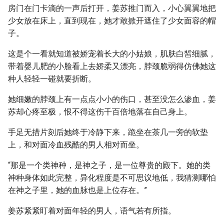
房门在门卡滴的一声后打开，姜苏推门而入，小心翼翼地把
少女放在床上，直到现在，她才敢掀开遮住了少女面容的帽
子。
这是个一看就知道被娇宠着长大的小姑娘，肌肤白皙细腻，
带着婴儿肥的小脸看上去娇柔又漂亮，脖颈脆弱得仿佛她这
种人轻轻一碰就要折断。
她细嫩的脖颈上有一点点小小的伤口，甚至没怎么渗血，姜
苏却心疼至极，恨不得这伤千百倍地落在自己身上。
手足无措片刻后她终于冷静下来，跪坐在茶几一旁的软垫
上，和对面冷血残酷的男人相对而坐。
“那是一个类神种，是神之子，是一位尊贵的殿下。她的类
神种身体如此完整，异化程度是不可思议地低，我猜测哪怕
在神之子里，她的血脉也是上位存在。”
姜苏紧紧盯着对面年轻的男人，语气若有所指。