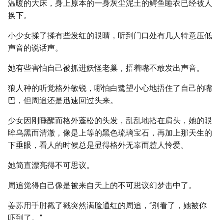
温暖的大床，身上原本的一身灰尘泥土的鳄鱼睡衣已经被人
换下。
小少女揉了揉有些发红的眼睛，听到门口处有几人特意压低
声音的说话声。
她有些害怕自己被抓进妖怪老巢，捂着嘴不敢发出声音。
狼人种的听觉格外敏锐，哪怕白鹭望小心地捂住了自己的嘴
巴，但周追还是迅速回过头来。
少女因刚睡醒而格外蓬松的头发，乱乱地搭在肩头，她的眼
眸乌黑而清澈，像是上等的黑色琉璃宝石，再加上那天生的
下垂眼，看人的时候总是显得格外无辜而惹人怜爱。
她简直漂亮得不可思议。
周追觉得自己像是被来自天上的不可思议幻梦击中了。
姜苏用手肘戳了戳突然满脸通红的周追，“别看了，她被你
吓到了。”