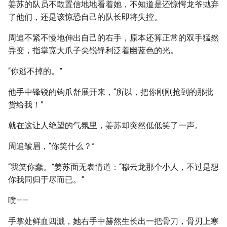
姜苏的队员不敢置信地地看着她，不知道是还惊愕龙爷抛弃
了他们，还是该惊恐自己的队长即将失控。
周追不紧不慢地伸出自己的右手，原本还算正常的双手猛然
异变，指掌宽大爪子尖锐锋利泛着幽蓝色的光。
“你逃不掉的。”
他手中锋锐的钩爪舒展开来，“所以，把你刚刚抢到的那批
货给我！”
就在这让人绝望的气氛里，姜苏却突然低低笑了一声。
周追皱眉，“你笑什么？”
“我笑你蠢。”姜苏面无表情道：“穆云龙那个小人，不过是想
你我同归于尽而已。”
噗——
手掌处鲜血四溅，她右手中赫然生长出一把骨刀，骨刃上寒