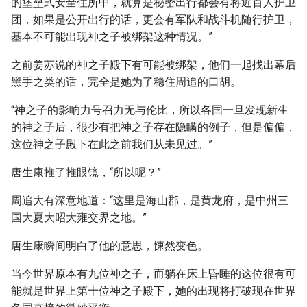
的堡垒式安全住所中，就算是秘密出行都会有将近百人护卫
团，如果是公开出行的话，更会有军队和战斗机随行护卫，
基本不可能出现神之子被绑架这种情况。”
之前姜苏说的神之子殿下有可能被绑架，他们一起找出幕后
黑手之类的话，完全是她为了稳住周追的口胡。
“神之子的影响力号召力无与伦比，所以各国一旦发现新生
的神之子后，很少有把神之子存在隐瞒的例子，但是偏偏，
这位神之子殿下在此之前我们从未见过。”
唐生康推了推眼镜，“所以呢？”
周追大有深意地道：“这里是海山郡，是黄龙府，是中州三
国大夏大昭大雍交界之地。”
唐生康瞬间明白了他的意思，悚然变色。
当今世界原本有九位神之子，而躺在床上昏睡的这位很有可
能就是世界上第十位神之子殿下，她的出现将打破现在世界