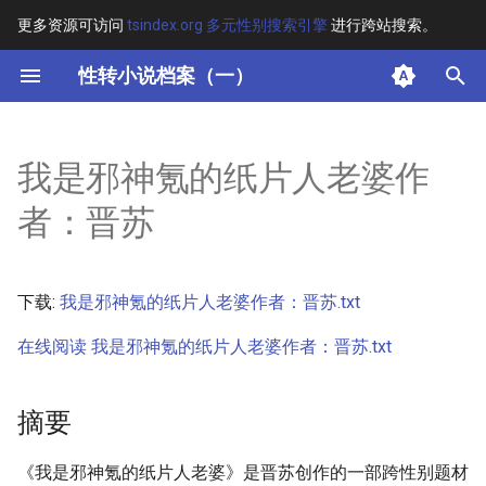
更多资源可访问
tsindex.org 多元性别搜索引擎
进行跨站搜索。
键
性转小说档案（一）
入
摘要
以
我是邪神氪的纸片人老婆作
开
其他信息 [Processed Page
者：晋苏
Metadata]
始
搜
正文
下载:
我是邪神氪的纸片人老婆作者：晋苏.txt
索
在线阅读 我是邪神氪的纸片人老婆作者：晋苏.txt
摘要
《我是邪神氪的纸片人老婆》是晋苏创作的一部跨性别题材