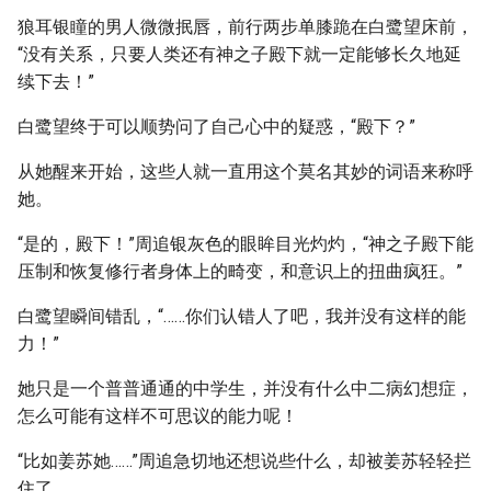
狼耳银瞳的男人微微抿唇，前行两步单膝跪在白鹭望床前，
“没有关系，只要人类还有神之子殿下就一定能够长久地延
续下去！”
白鹭望终于可以顺势问了自己心中的疑惑，“殿下？”
从她醒来开始，这些人就一直用这个莫名其妙的词语来称呼
她。
“是的，殿下！”周追银灰色的眼眸目光灼灼，“神之子殿下能
压制和恢复修行者身体上的畸变，和意识上的扭曲疯狂。”
白鹭望瞬间错乱，“……你们认错人了吧，我并没有这样的能
力！”
她只是一个普普通通的中学生，并没有什么中二病幻想症，
怎么可能有这样不可思议的能力呢！
“比如姜苏她……”周追急切地还想说些什么，却被姜苏轻轻拦
住了。