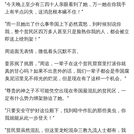
“今天晚上至少有三四十人亲眼看到了她，万一她在你我手
上有半点闪失，这消息根本瞒不住！”
“而一旦她出了什么事帝国上下必然震怒，到时候别说你
我，整个贫民区四万多人甚至只是脸熟你我的人，都会被立
即送上绞刑架！”
周追面无表情，微低着头沉默不言。
姜苏抿了抿唇，“周追，一辈子在这个贫民窟窟里打滚你就
真的甘心吗？如果不出意外的话，我们一辈子都会是帝国腐
臭泥沼里见不得光的烂泥，但是现在有了这样一个机会。”
“尊贵的神之子不可能凭空出现在帝国最混乱的贫民区，一
定有什么势力绑架胁迫了她。”
“只要安全守护好这位殿下，找到暗中作乱的那些臭虫，你
我就能从此一步登天！”
“贫民窟虽然混乱，但这里龙蛇混杂三教九流人士都有，我