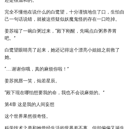
还是很温和的。”
完全不懂他在说什么的白鹭望，十分谨慎地住了口，生怕自
己一句话说错，就被这些疑似妖魔鬼怪的存在一口吃掉。
姜苏端了一碗白粥过来，“殿下刚醒，先喝点白粥养养胃
吧。”
白鹭望眼睛亮了起来，她还记得这个漂亮小姐姐之前救了
她。
“……谢谢你哦，真的麻烦你啦！”
姜苏抿唇一笑，灿若星辰。
“殿下现在哪怕想要我的命，我也不会说麻烦的。”
第4章 这是我的人间妄想
这个世界果然很奇怪。
科学技术之类和她曾经生活的世界差不离，但却偏偏又诞生