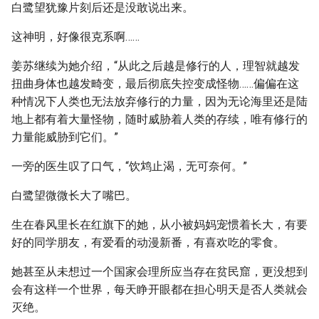
白鹭望犹豫片刻后还是没敢说出来。
这神明，好像很克系啊……
姜苏继续为她介绍，“从此之后越是修行的人，理智就越发
扭曲身体也越发畸变，最后彻底失控变成怪物……偏偏在这
种情况下人类也无法放弃修行的力量，因为无论海里还是陆
地上都有着大量怪物，随时威胁着人类的存续，唯有修行的
力量能威胁到它们。”
一旁的医生叹了口气，“饮鸩止渴，无可奈何。”
白鹭望微微长大了嘴巴。
生在春风里长在红旗下的她，从小被妈妈宠惯着长大，有要
好的同学朋友，有爱看的动漫新番，有喜欢吃的零食。
她甚至从未想过一个国家会理所应当存在贫民窟，更没想到
会有这样一个世界，每天睁开眼都在担心明天是否人类就会
灭绝。