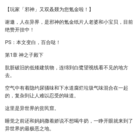
【玩家「邪神」又双叒叕为您氪金啦！】
谢邀，人在异界，是邪神的氪金纸片人老婆和小宝贝，目前
绝赞开挂中！
PS：本文变白，百合哒！
第1章 神之子殿下
肮脏破旧的低矮建筑物，连绵到白鹭望视线看不见的地方
去。
空气中有着隐约尿骚味和下水道腐烂垃圾气味混合在一起
的，复杂到让人难以忍受的味道。
这里是异世界的贫民窟。
睡觉之前还和妈妈撒着娇说不想喝牛奶，一睁开眼就来到了
异世界的最极恶之地。