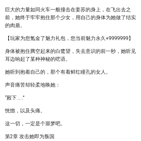
巨大的力量如同火车一般撞击在姜苏的身上，在飞出去之
前，她终于牢牢抱住那个少女，用自己的身体为她做了结实
的肉盾。
【玩家为您氪金了魅力礼包，您当前魅力永久+9999999】
身体被抱住腾空起来的白鹭望，失去意识的前一秒，她听见
耳边响起了某种神秘的呓语。
她听到抱着自己的，那个有着鲜红瞳孔的女人。
声音痛苦却轻柔地唤她：
“殿下……”
恍惚，以及头痛。
这一切，一定是个噩梦吧。
第2章 攻击她即为叛国