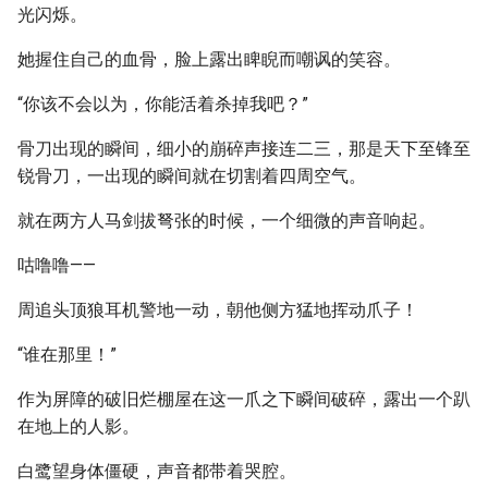
光闪烁。
她握住自己的血骨，脸上露出睥睨而嘲讽的笑容。
“你该不会以为，你能活着杀掉我吧？”
骨刀出现的瞬间，细小的崩碎声接连二三，那是天下至锋至
锐骨刀，一出现的瞬间就在切割着四周空气。
就在两方人马剑拔弩张的时候，一个细微的声音响起。
咕噜噜——
周追头顶狼耳机警地一动，朝他侧方猛地挥动爪子！
“谁在那里！”
作为屏障的破旧烂棚屋在这一爪之下瞬间破碎，露出一个趴
在地上的人影。
白鹭望身体僵硬，声音都带着哭腔。