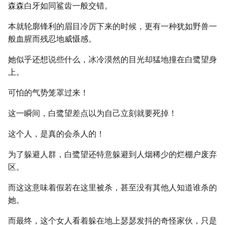
森森白牙如同鲨齿一般交错。
本就轮廓锋利的眉目冷厉下来的时候，更有一种犹如野兽一
般血腥而残忍地威慑感。
她似乎还想说些什么，冰冷漠然的目光却猛地撞在白鹭望身
上。
可怕的气势笼罩过来！
这一瞬间，白鹭望差点以为自己立刻就要死掉！
这个人，是真的会杀人的！
为了躲避人群，白鹭望还特意躲避到人烟稀少的烂棚户废弃
区。
而这这意味着假若在这里被杀，甚至没有其他人知道谁杀的
她。
而最终，这个女人看着躲在地上瑟瑟发抖的奇怪家伙，只是