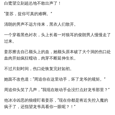
白鹭望立刻超怂地不敢出声了！
“姜苏，捉你可真的难啊。”
清朗的男声不远方传来，黑衣人们散开。
一个穿着黑色衬衣，头上长着一对狼耳的俊朗男人慢慢走了
过来。
姜苏擦去自己额头上的血，她额头原本破了大个洞的伤口处
血肉开始疯狂蠕动，肉芽不断延伸生长。
不过片刻时间，伤口处恢复完好如初。
她面不改色道：“周追你在这里动手，坏了龙爷的规矩。”
周追仰头笑了几声，“我现在敢动手会没打点好龙爷那里？”
他冰冷凶恶的狼瞳盯着姜苏，“现在你都是将近失控入魔的
疯子了，还指望龙爷高看你一眼呢？！”