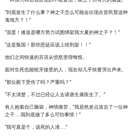
“到底发生了什么事？神之子怎么可能会出现在贫民窟这种
鬼地方？！”
“混蛋！难道是哪方势力试图绑架我大夏的神之子？！”
“这是叛国！那些恶徒应该上绞刑架！！”
他们之间快速的言语从愤怒变得悔恨。
面对生死也能咬牙接受的人，现在却几乎快要哭出声来。
“那位殿下受伤了吗？严重吗？”
“不太清楚，不过已经让人去请唐生康医生了。”
有人抱着自己脑袋，神情痛苦，“我居然差点攻击了一位神
之子……我到底做了多么可怕事情！”
“我可真是个，该死的人渣……”