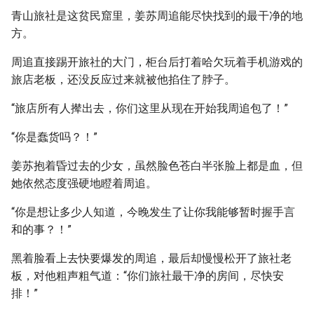
青山旅社是这贫民窟里，姜苏周追能尽快找到的最干净的地
方。
周追直接踢开旅社的大门，柜台后打着哈欠玩着手机游戏的
旅店老板，还没反应过来就被他掐住了脖子。
“旅店所有人撵出去，你们这里从现在开始我周追包了！”
“你是蠢货吗？！”
姜苏抱着昏过去的少女，虽然脸色苍白半张脸上都是血，但
她依然态度强硬地瞪着周追。
“你是想让多少人知道，今晚发生了让你我能够暂时握手言
和的事？！”
黑着脸看上去快要爆发的周追，最后却慢慢松开了旅社老
板，对他粗声粗气道：“你们旅社最干净的房间，尽快安
排！”