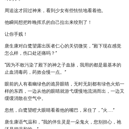
周追这才回过神来，看到少女有些怯怯地看着他。
他瞬间想把昨晚挥爪的自己拉出来绞刑了！
让你手贱！
唐生康对白鹭望露出医者仁心的关切微笑，“殿下现在感觉
怎么样，伤口处还痛吗？”
“因为不敢污染了殿下的神之子血脉，我用的都是最基本的
止血消毒药，药效会慢一点。”
眼前的人有着幽绿色的诡异眼睛，无时无刻都有绿色火焰一
样的东西，一边从他的眼睛就游弋缓慢地流淌而出，一边又
缓缓消散在空气中。
忽然，白鹭望瞪大眼睛看着他的嘴巴，呆住了，“火……”
唐生康语气温和，“我的伴生灵是一朵鬼火，您别担心，祂