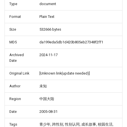
Type
document
Format
Plain Text
Size
532666 bytes
MD5
da199eda5db1d420b805eb27348f2ff1
Archived
2024-11-17
Date
Original Link
[Unknown link(update needed)]
Author
未知
Region
中国大陆
Date
2005-08-31
Tags
青少年, 跨性别, 性别认同, 成长故事, 校园生活,