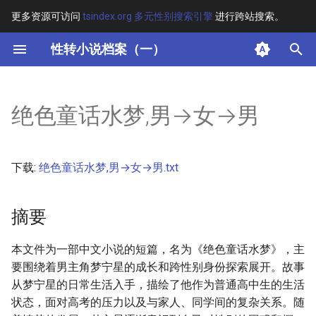
更多资源可访问
tsindex.org 多元性别搜索引擎
进行跨站搜索。
键
性转小说档案（一）
入
摘要
以
绝色童话水梦,男→女→男
开
其他信息
始
下载:
绝色童话水梦,男→女→男.txt
搜
索
摘要
本文件为一部中文小说的短篇，名为《绝色童话水梦》，主
要围绕着男主角梦宁星的成长和跨性别身份探索展开。故事
从梦宁星的日常生活入手，描绘了他作为普通高中生的生活
状态，面对高考的压力以及与家人、同学间的复杂关系。随