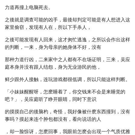
力道再撞上电脑死去。
之後就是调查可能的凶手，最後却判定可能是有人想进入这
家里偷窃，发现有人在，所以下手杀人，
之後可能发现有人回来，这才匆忙逃逸，之所以会作出这样
的判断，一来，身为母亲的她身体不好，没有
那种力道行凶，二来家中之人都有不在场证明，三来，吴应
庭本身并没有跟人结怨，身为无业游民的他，
鲜少跟外人接触，连玩游戏都很低调，所以只能这样判断。
「小妹妹醒醒呀，怎麽睡着了，你交钱来不会是来睡觉的
吧？」，吴应庭听了睁开眼睛，同时下意识
的摸摸自己的後脑杓，奇怪，我好像被什麽东西撞到，没有
事吗？摸起来连个肿包都没有，看向说话的人
，却一脸惊讶，怎麽回事，我眼前怎麽会出现一个气质优雅