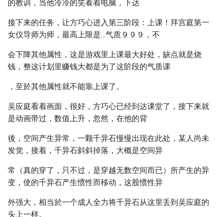
的教训，当他冷冷的笑看着电脑，下达
接下来的任务，让方巧心进入第三阶段：上课！拜宫庭第一
女仪导师为师，最高上限是…气质９９９，不
会下降其他属性，这是游戏里上课最大好处，缺点就是烧
钱，整这计划里赚钱大都是为了这阶段的气质课
，至於其他属性就不能靠上课了。
吴应庭看着画面，很好，方巧心已经到达课堂了，接下来就
是动画带过，数值上升，忽然，在他的背
後，空间产生异常，一颗千异石慢慢出现在此处，某人尚未
发觉，接着，千异石斜斜掉落，大概是空间异
常（真的穿了，只不过，是穿越无数空间而已）所产生的异
变，使的千异石产生惯性而移动，这股惯性异
外强大，相当於一个成人全力将千异石从这里丢到吴应庭的
头上一样。