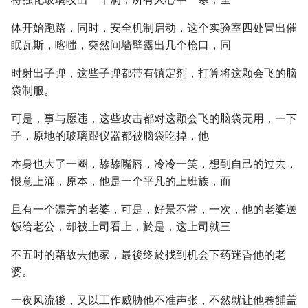
体开始跑路，同时，安全机制启动，这个实验室四处冒出催
眠瓦斯，喀嗤，突然间墙壁露出几个枪口，同
时射出子弹，这些子弹都带有镇定剂，打算将这颗会飞的脑
袋制服。
可是，事与愿违，这些攻击都对这颗会飞的脑袋无用，一下
子，原地的玻璃跟仪器都被脑袋吃掉，他
本身也大了一圈，舔舔嘴唇，冷冷一笑，想到自己的过去，
恨意上涌，原本，他是一个平凡的上班族，而
且有一个漂亮的老婆，可是，好景不常，一次，他的老婆送
饭给老公，却被上司看上，於是，这上司就三
不五时的藉故去他家，最後终於找到机会下药迷昏他的老
婆。
一夜风流後，又以工作威胁他不准声张，不然就让他卷餔盖