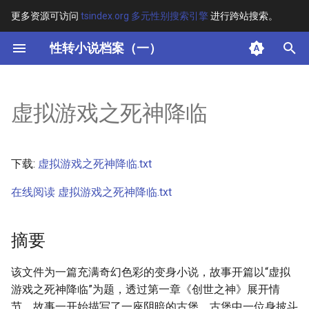
更多资源可访问
tsindex.org 多元性别搜索引擎
进行跨站搜索。
键
性转小说档案（一）
入
摘要
以
虚拟游戏之死神降临
开
其他信息
始
正文
下载:
虚拟游戏之死神降临.txt
搜
在线阅读 虚拟游戏之死神降临.txt
索
摘要
该文件为一篇充满奇幻色彩的变身小说，故事开篇以“虚拟
游戏之死神降临”为题，透过第一章《创世之神》展开情
节。故事一开始描写了一座阴暗的古堡，古堡中一位身披斗