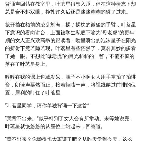
背诵声回荡在教室里，叶茗星很想入睡，但在这种状态下却
总是合不起双眼，挣扎许久后还是迷迷糊糊的醒了过来。
拨开挡在额前的凌乱刘海，揉了揉枕的微酸的手臂，叶茗星
下意识的看向讲台，上面被学生私底下喻为“母老虎”的更年
期的女人正兴致高昂的跟读着，嘴里喷出的泡沫星子在阳光
的折射下竟若隐若现。叶茗星有些茫然了，莫名其妙的多看
了她一眼。不想此“母老虎”的目光斜斜的一瞥，不偏不倚的
落在了叶茗星身上。
哼哼在我的课上也敢发呆，胆子不小啊女人用手掌拍了拍讲
台，朗读声戛然而止，接着轻咳一声，将视线越过前排的位
置，犀利的盯住了叶茗星。
“叶茗星同学，请你单独背诵一下这首”
“我背不出来。”似乎料到了女人会有所举动。未等她说完，
叶茗星就慢悠悠的从座位上站起来，回答道。
“背不出来？你懒得也太离谱了吧？从昨天学到今天，这么