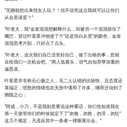
“无聊就想出来找女人玩？！信不信凭这点我就可以让你们
从会里滚蛋？”
“叶老大，我”金发混混想解释什么，却被另一个混混捂住了
嘴巴，背过叶茗星冲他使了个“还是坦白从宽”的眼色，金发
混混思考片刻，只好点了点头。
“叶老大，这次我们自己没管好自己，做了出格的事，您就
在给我们一次机会吧。”两人低着头，语气自知罪孽深重的
诚恳道。
叶茗星并非铁石心肠之人，见二人认错的比较快，且态度还
算端正，愤怒的情绪也在无形中缓和了许多，继而迁动到了
恻隐之心：
“阿成，小刀，不是我刻意要说这种重话，你们也知道我在
第一天接管你们的时候就定下了“勿偷，勿抢，勿淫，勿狂”
这几个规定，凡违反其中一条者一律驱逐出会。”