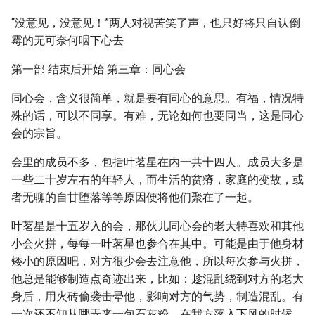
“没意见，没意见！”两人对视苦笑了声，也只好将只自认倒
霉的无可奈何咽下心去
第一部 结束后开始 第三章：同心会
同心会，含义很简单，就是要有同心的意思。有福，情况特
殊的话，可以不同享。有难，无论如何也要同当，这是同心
会的宗旨。
会里的成员不多，包括叶茗星在内一共十四人。成员大多是
一些二十岁左右的年轻人，而生活的贫瘠，家庭的变故，或
者无聊的自甘堕落等等原因便将他们聚在了一起。
叶茗星是十五岁入的会，那伙儿同心会的老大特喜欢和其他
小会火拼，每每一叶茗星也参合在其中。可能是由于他身材
矮小的原因吧，对方很少会去注意他，所以每次参与火拼，
他总是能够制造点奇迹出来，比如：趁混乱绕到对方的老大
身后，用火砖偷袭击晕他，影响对方的气势，制造混乱。有
一次还不知从哪弄来一包石灰粉，在我方落入下风的时候，