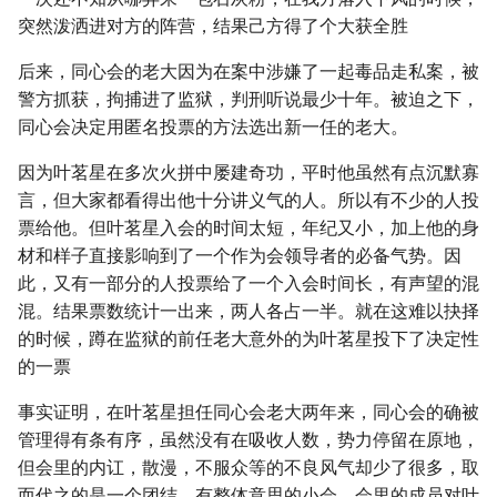
突然泼洒进对方的阵营，结果己方得了个大获全胜
后来，同心会的老大因为在案中涉嫌了一起毒品走私案，被
警方抓获，拘捕进了监狱，判刑听说最少十年。被迫之下，
同心会决定用匿名投票的方法选出新一任的老大。
因为叶茗星在多次火拼中屡建奇功，平时他虽然有点沉默寡
言，但大家都看得出他十分讲义气的人。所以有不少的人投
票给他。但叶茗星入会的时间太短，年纪又小，加上他的身
材和样子直接影响到了一个作为会领导者的必备气势。因
此，又有一部分的人投票给了一个入会时间长，有声望的混
混。结果票数统计一出来，两人各占一半。就在这难以抉择
的时候，蹲在监狱的前任老大意外的为叶茗星投下了决定性
的一票
事实证明，在叶茗星担任同心会老大两年来，同心会的确被
管理得有条有序，虽然没有在吸收人数，势力停留在原地，
但会里的内讧，散漫，不服众等的不良风气却少了很多，取
而代之的是一个团结，有整体意思的小会。会里的成员对叶