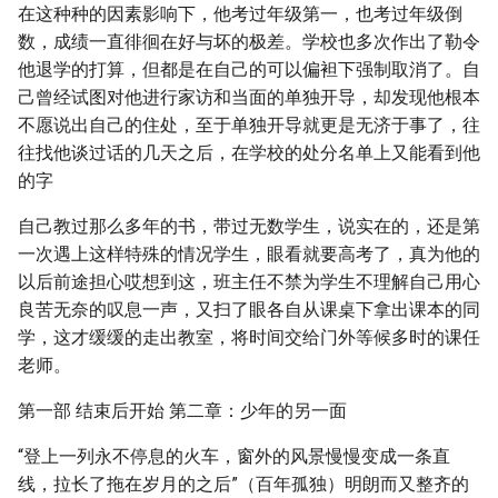
在这种种的因素影响下，他考过年级第一，也考过年级倒
数，成绩一直徘徊在好与坏的极差。学校也多次作出了勒令
他退学的打算，但都是在自己的可以偏袒下强制取消了。自
己曾经试图对他进行家访和当面的单独开导，却发现他根本
不愿说出自己的住处，至于单独开导就更是无济于事了，往
往找他谈过话的几天之后，在学校的处分名单上又能看到他
的字
自己教过那么多年的书，带过无数学生，说实在的，还是第
一次遇上这样特殊的情况学生，眼看就要高考了，真为他的
以后前途担心哎想到这，班主任不禁为学生不理解自己用心
良苦无奈的叹息一声，又扫了眼各自从课桌下拿出课本的同
学，这才缓缓的走出教室，将时间交给门外等候多时的课任
老师。
第一部 结束后开始 第二章：少年的另一面
“登上一列永不停息的火车，窗外的风景慢慢变成一条直
线，拉长了拖在岁月的之后”（百年孤独）明朗而又整齐的