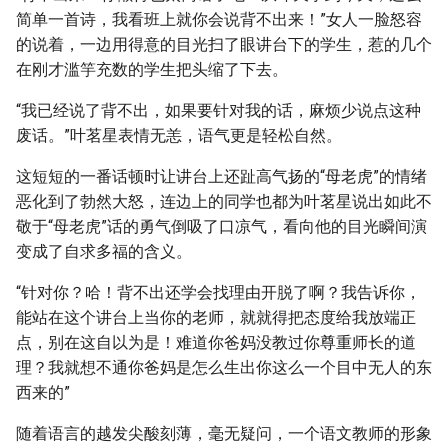
简单一首诗，我看班上就你会说背不出来！”女人一脸怒容
的说着，一边用得意的目光扫了眼讲台下的学生，惹的几个
在刚才滥竽充数的学生把头缩了下去。
“我已经说了背不出，如果要针对我的话，麻烦少说点这种
废话。”叶茗星表情无恙，语气更是轻松自然。
这短短的一番话顿时让讲台上还趾高气扬的“母老虎”的情绪
恶化到了勃然大怒，连边上的同学也都为叶茗星说出如此不
敬于“母老虎”话的勇气倒吸了口凉气，看向他的目光瞬间演
变成了自求多福的含义。
“针对你？哈！背不出还学会找理由开脱了啊？我告诉你，
能站在这个讲台上当你的老师，就就得把态度给我放端正
点，别在这自以为是！难道你爸妈没教过你尊重师长的道
理？我就想不通你爸妈是怎么生出你这么一个目中无人的东
西来的”
随着语言的越发尖酸刻薄，毫无疑问，一个语文教师的形象