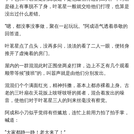
是碰上有事脱不了身，叶茗星一般就交给他们打理，也算是
没出过什么差错。
“嗯，都没事没事做，聚在一起玩玩。”阿成语气透着恭敬的
回答道。
叶茗星点了点头，没再多问，淡淡的看了二人一眼，便转身
推开了虚掩着的房门。
屋内的一群混混此时正围坐两桌打牌，边上不乏有几个观看
顺带等候“接班”的，叫嚣声就是由他们分别发出。
混混们个个满面红光，精神抖擞，基本上都赤裸着上身。古
老的三叶扇在天花扳上吱呀吱呀的摇者，混合着发出的噪
音，使他们对于叶茗星三人的到来丝毫没有察觉。
阿成和小刀似乎觉得有些尴尬，连忙上前用力拍了拍手掌，
喊道：
“大家都静一静！老大来了！”