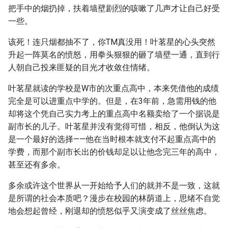
把手中的烟扔掉，扶着墙壁剧烈的咳嗽了几声才让自己好受
一些。
该死！连只烟都抽不了，你TM真没用！叶茗星的心头突然
升起一阵莫名的愤怒，用拳头狠狠的砸了墙壁一通，直到行
人朝自己投来匪疑的目光才收敛住情绪。
叶茗星就读的学校是W市的次重点高中，本来凭借他的成绩
完全是可以进重点中学的。但是，在3年前，急需用钱的他
却将这个凭自己实力考上的重点高中名额卖给了一个据说是
副市长的儿子。叶茗星并没有觉得可惜，相反，他倒认为这
是一个最好的选择——他在当时根本就支付不起重点高中的
学费，而那个副市长出的价钱却足以让他念完三年的高中，
甚至还有多余。
多余或许这个世界从一开始给予人们的就并不是一致，这就
是所谓的社会本质吧？漫步在校园的林荫道上，思绪不自觉
地会想起曾经，刚退却的愤怒似乎又演变成了丝丝焦虑。