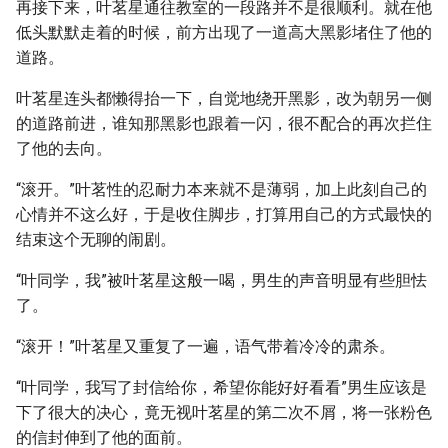
再接下来，叶茗星通往教室的一段路并不是很顺利。就在他
低头默默走着的时候，前方出现了一道高大黑影堵住了他的
道路。
叶茗星连头都懒得抬一下，自觉地绕开黑影，改为朝另一侧
的道路前进，谁知那黑影也跟着一闪，很不配合的再次拦住
了他的去向。
“滚开。”叶茗性的忍耐力本来就不是薄弱，加上此刻自己的
心情并不这么好，于是收住脚步，打算用自己的方式最快的
结束这个无聊的闹剧。
“叶同学，我”被叶茗星这般一喝，男生的声音明显有些胆怯
了。
“滚开！”叶茗星又重复了一遍，语气带着冷冷的肃杀。
“叶同学，我写了封信给你，希望你能好好看看”男生应该是
下了很大的决心，竟无视叶茗星的第二次不屑，将一张粉色
的信封伸到了他的面前。