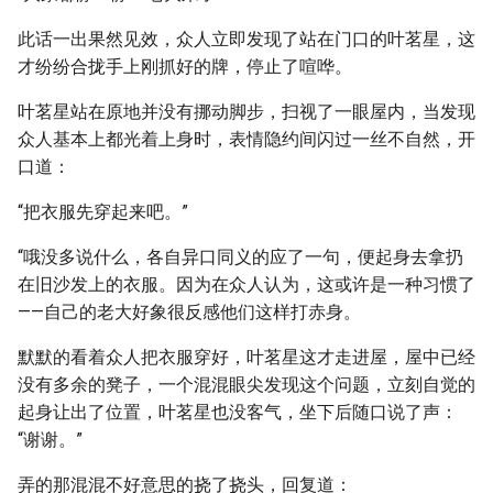
此话一出果然见效，众人立即发现了站在门口的叶茗星，这
才纷纷合拢手上刚抓好的牌，停止了喧哗。
叶茗星站在原地并没有挪动脚步，扫视了一眼屋内，当发现
众人基本上都光着上身时，表情隐约间闪过一丝不自然，开
口道：
“把衣服先穿起来吧。”
“哦没多说什么，各自异口同义的应了一句，便起身去拿扔
在旧沙发上的衣服。因为在众人认为，这或许是一种习惯了
——自己的老大好象很反感他们这样打赤身。
默默的看着众人把衣服穿好，叶茗星这才走进屋，屋中已经
没有多余的凳子，一个混混眼尖发现这个问题，立刻自觉的
起身让出了位置，叶茗星也没客气，坐下后随口说了声：
“谢谢。”
弄的那混混不好意思的挠了挠头，回复道：