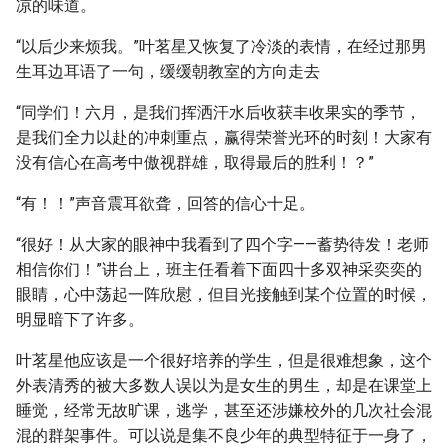
凉的味道。
“以后少来烦我。”叶茗星又恢复了冷淡的表情，在经过那男
生耳边耳语了一句，缓缓朝教室的方向走去
“同学们！六月，是我们挥洒汗水后收获丰收果实的季节，
是我们全力以赴的冲刺重点，赢得荣誉光环的时刻！大家有
没有信心在高考中傲视群雄，取得最后的胜利！？”
“有！！”声音震耳欲聋，回答的信心十足。
“很好！从大家的眼神中我看到了四个字——蓄势待发！老师
相信你们！”讲台上，班主任看着下面四十多双神采奕奕的
眼睛，心中荡起一阵欣慰，但目光接触到某个位置的时候，
明显暗下了许多。
叶茗星他应该是一个很好培养的学生，但是很难想象，这个
外表清秀的被大多数人误以为是女生的男生，却是在课堂上
睡觉，经常无故旷课，逃学，甚至还涉嫌校外的几次社会混
混的群架事件。可以说是集不良少年的典型特征于一身了，