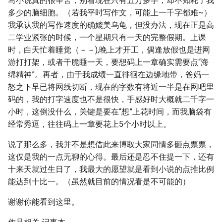
写小说真的很辛苦，别看现在只有五万多字，却不知耗了我
多少的脑细胞。（若我平时写作文，可能上一千字都难~）
我承认我的写作速度的确媲美乌龟，但没办法，现在正是高
二学业紧张的时候，一个星期只有一天的完整假期。上课
时，白天忙着睡觉（－－),晚上才开工，偶逢放假也是进网
游打打架，或者干脆睡一天，要想码上一章确实需要点“海
绵精神”。再者，由于我成绩一直徘徊在边缘地带，爸妈一
怒之下早已将网线切断，现在的字数有将近一半是在网吧里
码的，我的打字速度也不是很快，手感好时大概就二千字一
小时，这倒没什么，关键是要在“想”上花时间，而我脑袋有
经常秀逗，往往码上一章要花上5个小时以上。
说了那么多，我并不是想借此来博取大家同情多砸点票票，
这仅是我的一点无聊的心得。最后还是忍不住提一下，还有
十来天就过生日了，我最大的愿望就是看到小说的点推比例
能达到十比一。（虽然就目前的情况看是不可能的）
谢谢你能看到这里。