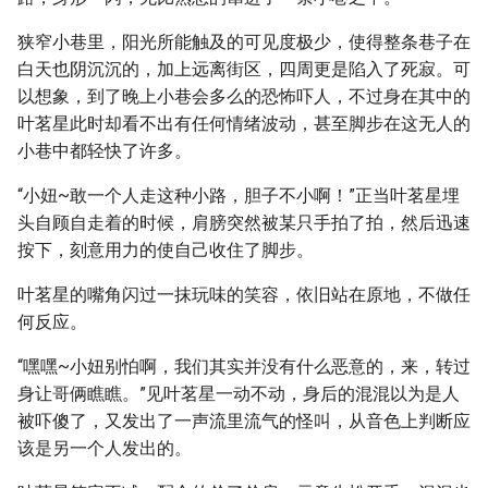
狭窄小巷里，阳光所能触及的可见度极少，使得整条巷子在
白天也阴沉沉的，加上远离街区，四周更是陷入了死寂。可
以想象，到了晚上小巷会多么的恐怖吓人，不过身在其中的
叶茗星此时却看不出有任何情绪波动，甚至脚步在这无人的
小巷中都轻快了许多。
“小妞~敢一个人走这种小路，胆子不小啊！”正当叶茗星埋
头自顾自走着的时候，肩膀突然被某只手拍了拍，然后迅速
按下，刻意用力的使自己收住了脚步。
叶茗星的嘴角闪过一抹玩味的笑容，依旧站在原地，不做任
何反应。
“嘿嘿~小妞别怕啊，我们其实并没有什么恶意的，来，转过
身让哥俩瞧瞧。”见叶茗星一动不动，身后的混混以为是人
被吓傻了，又发出了一声流里流气的怪叫，从音色上判断应
该是另一个人发出的。