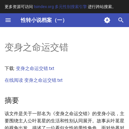
更多资源可访问
tsindex.org 多元性别搜索引擎
进行跨站搜索。
键
性转小说档案（一）
入
摘要
以
变身之命运交错
开
其他信息 [Processed Page
Metadata]
始
下载:
变身之命运交错.txt
搜
正文
在线阅读 变身之命运交错.txt
索
摘要
该文件是关于一部名为《变身之命运交错》的变身小说，主
要围绕主人公叶茗星的生活和性别认同展开。故事从叶茗星
的视角出发，描述了一位看似女性的男性角色，面对外界对