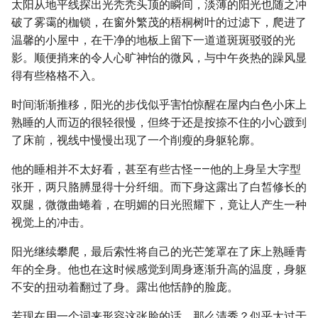
太阳从地平线探出光秃秃头顶的瞬间，淡薄的阳光也随之冲
破了雾霭的枷锁，在窗外繁茂的梧桐树叶的过滤下，爬进了
温馨的小屋中，在干净的地板上留下一道道斑斑驳驳的光
影。顺便捎来的令人心旷神怡的微风，与中午炎热的躁风显
得有些格格不入。
时间渐渐推移，阳光的步伐似乎害怕惊醒在屋内白色小床上
熟睡的人而迈的很轻很慢，但终于还是按捺不住的小心踱到
了床前，视线中慢慢出现了一个削瘦的身躯轮廓。
他的睡相并不太好看，甚至有些古怪——他的上身呈大字型
张开，两只胳膊显得十分纤细。而下身这露出了白皙修长的
双腿，微微曲蜷着，在明媚的日光照耀下，竟让人产生一种
视觉上的冲击。
阳光继续攀爬，最后索性将自己的光芒笼罩在了床上熟睡青
年的全身。他也在这时候感觉到周身逐渐升高的温度，身躯
不安的扭动着翻过了身。露出他恬静的脸庞。
若现在用一个词来形容这张脸的话，那么清秀？似乎太过于