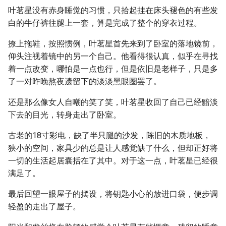
叶茗星没有赤身睡觉的习惯，只拾起挂在床头褪色的有些发
白的牛仔裤往腿上一套，算是完成了整个的穿衣过程。
撩上拖鞋，按照惯例，叶茗星首先来到了卧室的落地镜前，
仰头注视着镜中的另一个自己。他看得很认真，似乎在寻找
着一点改变，哪怕是一点也行，但是依旧是老样子，只是多
了一对昨晚熬夜遗留下的淡淡黑眼圈罢了。
还是那么像女人自嘲的笑了笑，叶茗星收回了自己已经黯淡
下去的目光，转身走出了卧室。
古老的18寸彩电，缺了半只腿的沙发，陈旧的木质地板，
狭小的空间，家具少的总是让人感觉缺了什么，但却正好将
一切的生活起居囊括在了其中。对于这一点，叶茗星已经很
满足了。
最后回望一眼屋子的摆设，将钥匙小心的放进口袋，便步调
轻盈的走出了屋子。