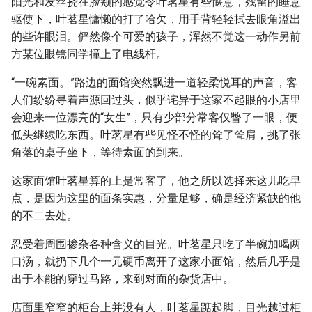
阳光和发丝挠在脸颊的感觉令叶茗星有些惬意，残留的睡意
驱使下，叶茗星慵懒的打了哈欠，用手背轻轻拭去眼角溢出
的些许眼泪。俨然像个可爱的孩子，浑然不觉这一动作另前
方某位眼镜同学撞上了电线杆。
“一碗素面。”路边的面馆突然飘进一道轻柔悦耳的声音，客
人们纷纷寻着声源回过头，似乎诧异于这家不起眼的小店里
会迎来一位漂亮的“女生”，只有少部分常客仅瞥了一眼，便
低头继续吃东西。叶茗星有些见怪不怪的耸了耸肩，挑了张
角落的桌子坐下，等待素面的到来。
这家面馆叶茗星算的上是常客了，他之所以选择来这儿吃早
点，是因为这里的面条实惠，分量足够，确是经济紧缺的他
的不二去处。
忍受着周围掺杂各种含义的目光。叶茗星只吃了半碗加喝两
口汤，就扔下几个一元硬币离开了这家小面馆，然后几乎是
出于本能的穿过马路，来到对面的杂货店中。
店面里窄窄的柜台上并没有人，叶茗星踮起脚，目光越过柜