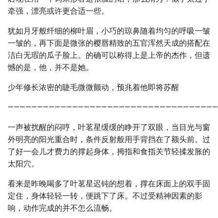
牵强，漂亮或许更合适一些。
犹如月牙般纤细的柳叶眉，小巧的琼鼻随着均匀的呼吸一皱
一皱的，再下面是微张的樱唇精致的五官浑然天成的搭配在
洁白无瑕的瓜子脸上。的确可以称得上是上帝的杰作，但遗
憾的是，他，并不是她。
少年修长浓密的睫毛微微颤动，预兆着他即将苏醒
————————————————————————————————————
一声被扰醒的闷哼，叶茗星缓缓的睁开了双眼，当目光与窗
外明亮的阳光重合时，条件反射般用手背挡在了额头前。过
了好一会儿才费力的撑起身体，拇指和食指关节轻揉发胀的
太阳穴。
看来是昨晚喝多了叶茗星迟钝的想着，撑在床面上的双手固
定住，身体轻轻一转，便跳下了床。不过受精神因素的影
响，动作完成的并不怎么流畅。