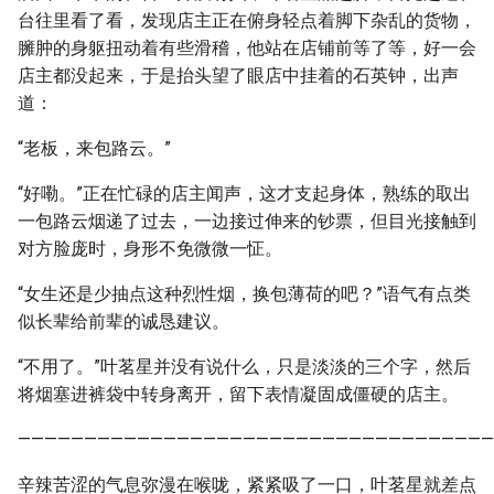
台往里看了看，发现店主正在俯身轻点着脚下杂乱的货物，
臃肿的身躯扭动着有些滑稽，他站在店铺前等了等，好一会
店主都没起来，于是抬头望了眼店中挂着的石英钟，出声
道：
“老板，来包路云。”
“好嘞。”正在忙碌的店主闻声，这才支起身体，熟练的取出
一包路云烟递了过去，一边接过伸来的钞票，但目光接触到
对方脸庞时，身形不免微微一怔。
“女生还是少抽点这种烈性烟，换包薄荷的吧？”语气有点类
似长辈给前辈的诚恳建议。
“不用了。”叶茗星并没有说什么，只是淡淡的三个字，然后
将烟塞进裤袋中转身离开，留下表情凝固成僵硬的店主。
————————————————————————————————————
辛辣苦涩的气息弥漫在喉咙，紧紧吸了一口，叶茗星就差点