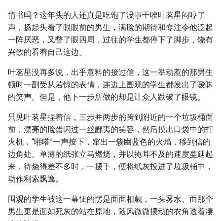
情书吗？这年头的人还真是吃饱了没事干唉叶茗星闷哼了
声，扬起头看了眼眼前的男生，满脸的期待和专注令他泛起
一阵厌恶，又瞥了眼四周，过往的学生都停下了脚步，饶有
兴致的看着自己这边。
叶茗星没再多说，出乎意料的接过信，这一举动惹的那男生
顿时一副受从若惊的表情，连边上围观的学生都发出了暧昧
的笑声。但是，他下一步所做的却是让众人跌破了眼镜。
只见叶茗星捏着信，三步并两步的跨到附近的一个垃圾桶面
前，漂亮的脸蛋闪过一丝鄙夷的笑容，然后摸出口袋中的打
火机，“啪嗒”一声按下，窜出一簇幽蓝色的火焰，移到信的
边角处。单薄的纸张立马燃烧，并以掩耳不及的速度蔓延起
来，待烧得差不多时，一摆手，便将纸灰投进了垃圾桶中，
动作利索飘逸。
围观的学生被这一幕怔的愣是面面相觑，一头雾水。而那个
男生更是面如死灰的站在原地，随风微微摆动的衣角透着凄