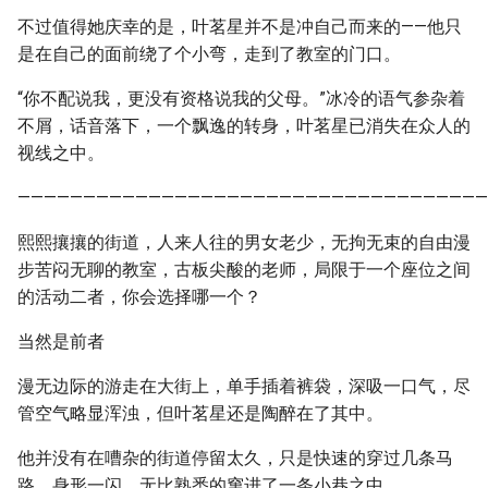
不过值得她庆幸的是，叶茗星并不是冲自己而来的——他只
是在自己的面前绕了个小弯，走到了教室的门口。
“你不配说我，更没有资格说我的父母。”冰冷的语气参杂着
不屑，话音落下，一个飘逸的转身，叶茗星已消失在众人的
视线之中。
————————————————————————————————————
熙熙攘攘的街道，人来人往的男女老少，无拘无束的自由漫
步苦闷无聊的教室，古板尖酸的老师，局限于一个座位之间
的活动二者，你会选择哪一个？
当然是前者
漫无边际的游走在大街上，单手插着裤袋，深吸一口气，尽
管空气略显浑浊，但叶茗星还是陶醉在了其中。
他并没有在嘈杂的街道停留太久，只是快速的穿过几条马
路，身形一闪，无比熟悉的窜进了一条小巷之中。