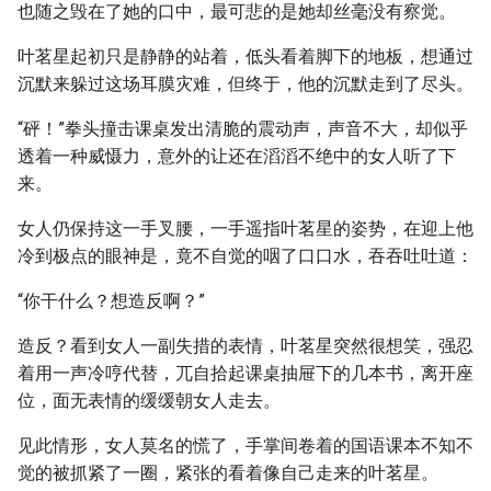
也随之毁在了她的口中，最可悲的是她却丝毫没有察觉。
叶茗星起初只是静静的站着，低头看着脚下的地板，想通过
沉默来躲过这场耳膜灾难，但终于，他的沉默走到了尽头。
“砰！”拳头撞击课桌发出清脆的震动声，声音不大，却似乎
透着一种威慑力，意外的让还在滔滔不绝中的女人听了下
来。
女人仍保持这一手叉腰，一手遥指叶茗星的姿势，在迎上他
冷到极点的眼神是，竟不自觉的咽了口口水，吞吞吐吐道：
“你干什么？想造反啊？”
造反？看到女人一副失措的表情，叶茗星突然很想笑，强忍
着用一声冷哼代替，兀自拾起课桌抽屉下的几本书，离开座
位，面无表情的缓缓朝女人走去。
见此情形，女人莫名的慌了，手掌间卷着的国语课本不知不
觉的被抓紧了一圈，紧张的看着像自己走来的叶茗星。