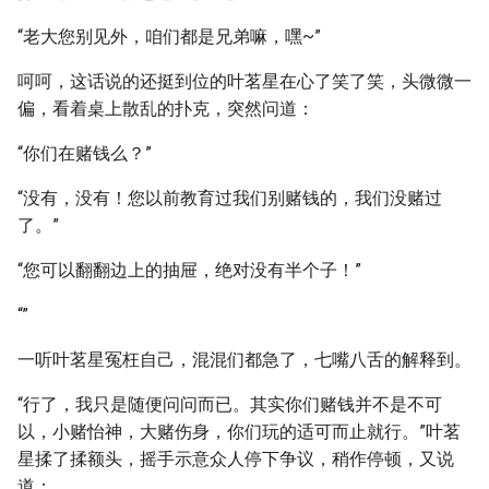
“老大您别见外，咱们都是兄弟嘛，嘿~”
呵呵，这话说的还挺到位的叶茗星在心了笑了笑，头微微一
偏，看着桌上散乱的扑克，突然问道：
“你们在赌钱么？”
“没有，没有！您以前教育过我们别赌钱的，我们没赌过
了。”
“您可以翻翻边上的抽屉，绝对没有半个子！”
“”
一听叶茗星冤枉自己，混混们都急了，七嘴八舌的解释到。
“行了，我只是随便问问而已。其实你们赌钱并不是不可
以，小赌怡神，大赌伤身，你们玩的适可而止就行。”叶茗
星揉了揉额头，摇手示意众人停下争议，稍作停顿，又说
道：