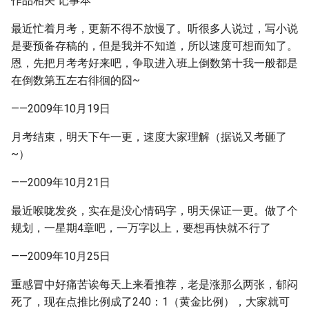
作品相关 记事本
最近忙着月考，更新不得不放慢了。听很多人说过，写小说
是要预备存稿的，但是我并不知道，所以速度可想而知了。
恩，先把月考考好来吧，争取进入班上倒数第十我一般都是
在倒数第五左右徘徊的囧~
——2009年10月19日
月考结束，明天下午一更，速度大家理解（据说又考砸了
~）
——2009年10月21日
最近喉咙发炎，实在是没心情码字，明天保证一更。做了个
规划，一星期4章吧，一万字以上，要想再快就不行了
——2009年10月25日
重感冒中好痛苦诶每天上来看推荐，老是涨那么两张，郁闷
死了，现在点推比例成了240：1（黄金比例），大家就可