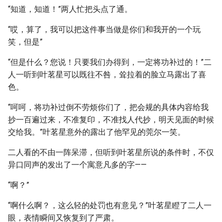
“知道，知道！”两人忙把头点了通。
“哎，算了，我可以把这件事当做是你们和我开的一个玩
笑，但是”
“但是什么？您说！只要我们办得到，一定将功补过的！”二
人一听到叶茗星可以既往不咎，耸拉着的脸立马露出了喜
色。
“呵呵，将功补过倒不劳烦你们了，把会规的具体内容给我
抄一百遍过来，不准复印，不准找人代抄，明天见面的时候
交给我。”叶茗星意外的露出了他罕见的莞尔一笑。
二人看的不由一阵呆滞，但听到叶茗星所说的条件时，不仅
异口同声的发出了一个寓意凡多的字——
“啊？”
“啊什么啊？，这么轻的处罚也有意见？”叶茗星瞪了二人一
眼，表情瞬间又恢复到了严肃。