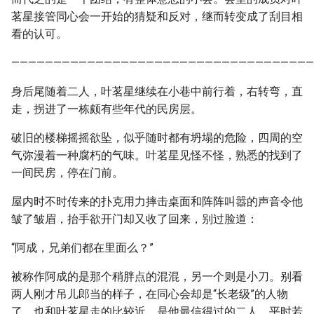
茗星接管同心会一开始的猜疑和反对，继而转变成了刮目相
看的认可。
————————————————————————————————————
身后尾随着二人，叶茗星继续在小巷中前行着，右转弯，直
走，拐进了一栋颇有些年代的民房层。
破旧的楼梯摇摇欲坠，似乎随时都有坍塌的危险，四周的空
气弥漫着一种腐朽的气味。叶茗星见怪不怪，熟悉的找到了
一间民房，停在门前。
屋内时不时传来的扑克用力摔击桌面和阵阵叫嚣的声音令他
皱了皱眉，抬手欲开门却又收了回来，别过脸道：
“阿成，兄弟们都在里面么？”
被称作阿成的是那个稍胖点的混混，另一个则是小刀。别看
两人刚才吊儿郎当的样子，在同心会却是“长老级”的人物
了，也和叶茗星走的比较近，是他最信得过的二人。平时若