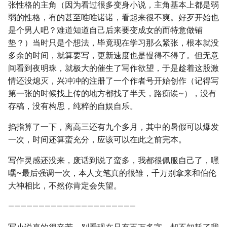
张性格的主角（因为看过很多变身小说，主角基本上都是弱
弱的性格，有的甚至唯唯诺诺，看起来很不爽。好歹开始也
是个男人吧？难道知道自己后来要变成女的而特意做铺
垫？）当时只是个想法，毕竟现在学习那么紧张，根本就没
多余的时间，就算要写，更新速度也是慢得不得了。但无意
间看到夜明珠，就极大的催生了写作欲望，于是趁着这股激
情还没熄灭，兴冲冲的注册了一个作者号开始创作（记得写
第一张的时候找上传的地方都找了半天，路痴诶~），没有
存稿，没有构思，纯粹的自娱自乐。
掐指算了一下，离高三还有九个多月，其中的暑假可以爆发
一次，时间还算蛮充分，应该可以在此之前完本。
写作灵感还没来，废话到说了蛮多，我都很佩服自己了，嘿
嘿~最后强调一次，本人文笔真的很雏，千万别拿来和伯伦
大神相比，不然你肯定会失望。
—————————————————————