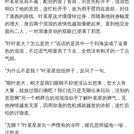
叶茗星笑容不减，配合的耸了耸肩，示意先松开手，混混也
明白了他的意思，连忙松开手，改为用手臂挡在面前，封住
了逃跑的路线。叶茗星这才缓缓转过身，而随着他转身幅度
的增大，身后两个混混的表情也越加僵硬起来。直到他完全
面向二人，一对清澈灵动的双眼已浸满了邪恶
“叶叶老大？怎么是您？”说话的是其中一个刘海染成了金黄
色的混混，不过语气明显焉了下去，全然没有刚才的一丁点
气焰。
“为什么不是我？”叶茗星扭扭脖子，反问了一句。
“呃叶老大，刚才是我们眼睛不好使没认出您来，您大人有
大量，就放过我们俩吧？我们也只是无聊出来玩玩，没别的
意思啊”另一个稍胖点的混混混似乎了解叶茗星的脾气，见
他神情越发无害，四周弥漫的危机感就越发的浓郁，连忙后
怕的讨饶道。
“无聊？”叶茗星发出一声惯有的冷哼，瞳孔忽而猛地一缩，
迁怒道：