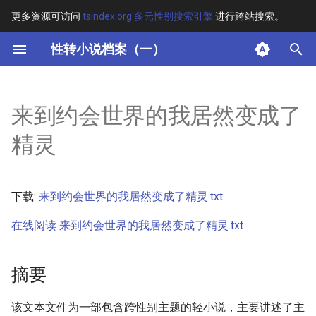
更多资源可访问
tsindex.org 多元性别搜索引擎
进行跨站搜索。
键
性转小说档案（一）
入
摘要
以
来到约会世界的我居然变成了
开
其他信息 [Processed Page
精灵
Metadata]
始
搜
正文
下载:
来到约会世界的我居然变成了精灵.txt
索
在线阅读 来到约会世界的我居然变成了精灵.txt
摘要
该文本文件为一部包含跨性别主题的轻小说，主要讲述了主