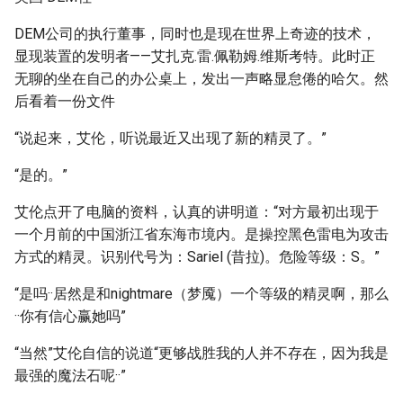
DEM公司的执行董事，同时也是现在世界上奇迹的技术，
显现装置的发明者——艾扎克.雷.佩勒姆.维斯考特。此时正
无聊的坐在自己的办公桌上，发出一声略显怠倦的哈欠。然
后看着一份文件
“说起来，艾伦，听说最近又出现了新的精灵了。”
“是的。”
艾伦点开了电脑的资料，认真的讲明道：“对方最初出现于
一个月前的中国浙江省东海市境内。是操控黑色雷电为攻击
方式的精灵。识别代号为：Sariel (昔拉)。危险等级：S。”
“是吗··居然是和nightmare（梦魇）一个等级的精灵啊，那么
··你有信心赢她吗”
“当然”艾伦自信的说道“更够战胜我的人并不存在，因为我是
最强的魔法石呢··”