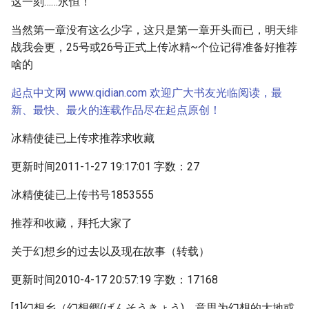
这一刻……永恒！
当然第一章没有这么少字，这只是第一章开头而已，明天绯
战我会更，25号或26号正式上传冰精~个位记得准备好推荐
啥的
起点中文网 www.qidian.com 欢迎广大书友光临阅读，最
新、最快、最火的连载作品尽在起点原创！
冰精使徒已上传求推荐求收藏
更新时间2011-1-27 19:17:01 字数：27
冰精使徒已上传书号1853555
推荐和收藏，拜托大家了
关于幻想乡的过去以及现在故事（转载）
更新时间2010-4-17 20:57:19 字数：17168
[1]幻想乡（幻想郷(げんそうきょう)，意思为幻想的大地或