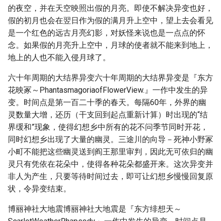
的夜空，并在天空映照出假的月亮。即使不解决异变也好，
假的初月也会在翌日作为假的满月升上空中，望上去会看见
是一个红色的远古月亮幻影，对妖怪来说也是一点点的怀
念。如果假的月亮升上空中，月球的使者就不能来到地上，
地上的人也不能入侵月球了。
六十年周期的大结界异变六十年周期的大结界异变是『东方
花映冢～PhantasmagoriaofFlowerView.』一作中发生的异
变。时间点是第一百二十季的春天。每隔60年，外界的幽
灵数量大增，还历（干支回到起点重新计算）时出现的“结
界缓和”现象，使得幻想乡中所有的花不问季节同时开花，
同时幻想乡出现了大量的幽灵。三途川的向导－死神小野冢
小町不能把这些幽灵送到阎王那里审判，因此无可依归的幽
灵只有凭依在花朵中，使得各种花朵都盛开来。这次异变并
非人为产生，只要等待时间过去，即可让幻想乡慢慢回复原
状，令异变结束。
博丽神社大地震博丽神社大地震是『东方绯想天～