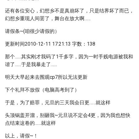
还有各位安心，幻想乡不是真崩坏了，只是结界坏了而已，
幻想乡重现人间罢了，舞台在放大啊……
请假条~(咱很少请假的）
更新时间2010-12-11 17:21:13 字数：138
那个……其实刚才我码了1千多字，因为一时手贱电源被我和
谐了……于是我暴走了……
明天大早起来去围观cp7所以无法更新
下个礼拜不放假（电脑高考到了）
于是，为了赔罪，元旦的三天我会日更……就这样
头顶锅盖开溜，别砸我~元旦说不定会4更，因为我也想快
点结束这卷的……就这样
以上，请假~！