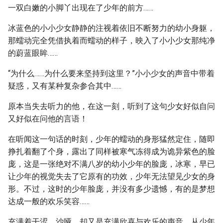
一双白嫩的小脚丫出现在了少年的前方……
冰蓝色的小小少女静静的注视着依旧不断努力的幼小身躯，
那蠕动完全凭借执着而蠕动的样子，映入了小小少女那纯净
的蔚蓝眼眸……
“为什么……为什么要来坚持到这里？”小小少女的声音中带着
疑惑，又有某种复杂参合其中……
原本当失去听力的他，在这一刻，听到了这句少女好似自问
又好似在问他的言语！
在听闻这一句话的时刻，少年的蠕动的身形猛然定住，随即
挣扎着翻了个身，露出了同样被寒气冻得成为诡异紫色的脸
庞，这是一张绝对不满八岁的幼小少年的脸庞，冰寒，早已
让少年的视觉失去了它原有的功效，少年无法望见少女的身
形。不过，这时的少年脸庞，并没有多少遗憾，有的是梦想
达成一般的欢乐笑容……
充满着干涩、沙哑，却又是充满欣喜与欢乐的声音，从少年