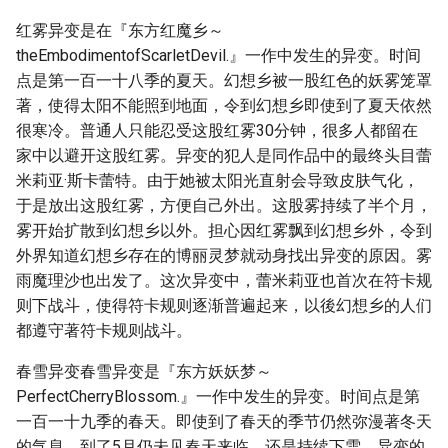
红雾异变是在『东方红魔乡～
theEmbodimentofScarletDevil.』一作中发生的异变。时间
点是第一百一十八季的夏天。幻想乡被一股红色的妖雾笼罩
著，使得太阳不能照到地面，令到幻想乡即使到了夏天依然
很寒冷。普通人只能忍受这股红雾30分钟，很多人都留在
家中以避开这股红雾。异变的犯人是同作品中的最终头目蕾
米莉亚·斯卡蕾特。由于她被太阳光直射会导致皮肤气化，
于是放出这股红雾，方便自己外出。这股雾持续了半个月，
雾开始扩散到幻想乡以外。担心因红雾飘到幻想乡外，令到
外界知道幻想乡存在的博丽灵梦就动身找出异变的原因。雾
雨魔理沙也出发了。这次异变中，蕾米莉亚也首次在符卡规
则下战斗，使得符卡规则逐渐普遍起来，以後幻想乡的人们
都遵守著符卡规则战斗。
春雪异变春雪异变是『东方妖妖梦～
PerfectCherryBlossom.』一作中发生的异变。时间点是第
一百一十九季的春天。即使到了春天的季节仍然弥漫著冬天
的气息，到了5月仍未见春天来临，还是持续下雪。异变的