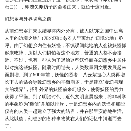
わこ)），即洩矢诹访子的命名由来，就位于这附近。
幻想乡与外界隔离之前
从前幻想乡并未以结界将内外分离，被人以“东之国中远离
人里的边境之地”（东の国にある人里离れた辺境の地）称
呼。由于幻想乡内住有妖怪，不慎误闯此地的人会被妖怪抓
起来吃掉，所以人们惧怕著这个地方，普通的人都不会接
近。不过，也有一些人为了退治这些妖怪而在幻想乡中居住
以对抗这些妖怪。随著时间过去，人类数量因文明发展起来
而剧增。到了500年前，妖怪的贤者．八云紫担心人类再增
长下去的话会导致幻想乡的平衡崩坏，于是建立“虚幻与现
实的境界”，招引外界的妖怪前来幻想乡，使得妖怪的势力
获得了平衡。到了明治时代，近代文明发展起来，将非科学
的事象称为“迷信”并加以排斥，于是幻想乡内的妖怪和那些
仅有的人类一起建立了强大的结界，并在那里安静地生活。
从此以後，幻想乡的各种事物就在人们的记忆中消逝而去
了。