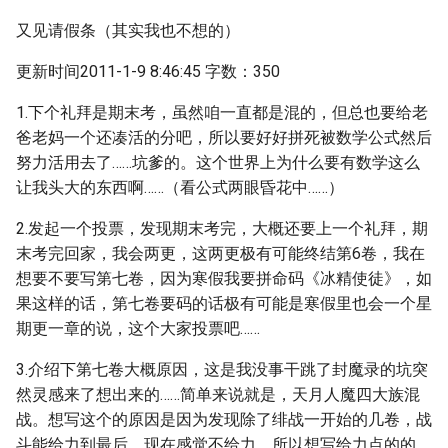
又见请假条（其实我也不想的）
更新时间2011-1-9 8:46:45 字数：350
1.下个礼拜是期末考，虽然咱一直都是混的，但总也要给老
爸老妈一个还凑活的分吧，所以要好好拼死被数学公式然后
努力活用去了……坑爹的。这个世界上为什么要有数学这么
让我头大的东西啊……（看公式两眼昏花中……）
2.发起一个投票，发现期末考完，大概还要上一个礼拜，期
末考完回家，我会两更，这两更极有可能终结第6卷，我在
想要不要写第七卷，因为寒假我要拼命码《冰精使徒》，如
果这样的话，第七卷要码的话极有可能是寒假里也会一个星
期更一章的说，这个大家投票吧……
3.介绍下第七卷大概原因，这是我没事干跳了封魔录的坑突
然灵感来了想出来的……简单来说就是，天月人魔四大族混
战。想写这个的原因是因为发现除了绯战一开始的几卷，战
斗能给力到最后，现在感觉不给力，所以想写给力点的的