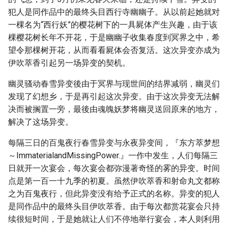
犯人是同作品中的最终头目西行寺幽幽子。从以前起她就对
一棵名为“西行妖”的樱花树下的一具屍体产生兴趣，由于该
棵樱花树长年不开花，于是幽幽子收集春度到冥界之中，希
望令那棵树开花，从而看看屍体会否复活。这次异变亦成为
伊吹萃香引起另一场异变的契机。
幽灵骚动春雪异变後由于冥界与现世间的结界减弱，幽灵们
发现了幻想乡，于是再引起这次异变。由于这次异变无法解
决而被搁置一旁，最後由魂魄妖梦将幽灵送回原来的地方，
解决了这场异变。
每隔三日的百鬼夜行春雪异变与永夜异变间，『东方萃梦想
～ImmaterialandMissingPower.』一作中发生，人们每隔三
日就开一次宴会，每次宴会都弥漫著奇怪的雾的异变。时间
点是第一百一十九季的初夏。虽然伊吹萃香和射命丸文都称
之为百鬼夜行，但此异变没有给予正式的名称。异变的犯人
是同作品中的最终头目伊吹萃香。由于每次都赏花宴会只持
续很短时间，于是她就让人们不停地举行宴会，本人则利用