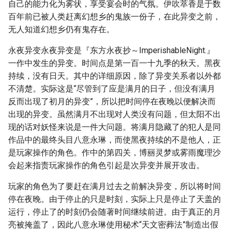
自己的能力化为雾状，享受宴会时的气氛。伊吹萃香是于数
百年前已被人类赶离幻想乡的鬼族一份子，在此异变之前，
无人知道幻想乡仍有鬼存在。
永夜异变永夜异变是『东方永夜抄～ImperishableNight.』
一作中发生的异变。时间点是第一百一十九季的秋天。黑夜
持续，没有日天。其中的详细原因，除了异变关系者以外都
不清楚。实际这是“尽管到了应是满月的日子，但没有满月
反而出现了初月的异变”，所以把时间停在夜晚以便解决而
出现的异变。虽然满月不出现对人类没有问题，但太阳不出
现的话对妖怪来说是一件大问题。将满月隐藏了的犯人是同
作品中的最终头目八意永琳，而使黑夜持续的不是他人，正
是玩家操作的角色。作中的第四关，博丽灵梦或雾雨魔理沙
会起来指责玩家操作的角色引起是次异变并展开攻击。
玩家的角色为了要赶在满月过去之前解决异变，所以将时间
停在夜晚。由于停止的只是时刻，实际上只是停止了天盖的
运行，停止了的时刻仍会随著时间继续前进。由于真正的月
亮被掩盖了，因此八意永琳使用秘术“天文密葬法”制造出假