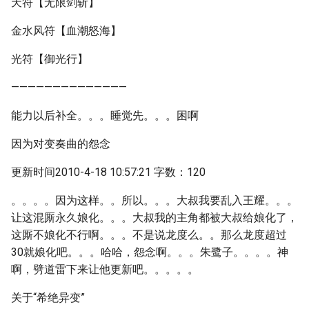
天符【无限剑斩】
金水风符【血潮怒海】
光符【御光行】
——————————————
能力以后补全。。。睡觉先。。。困啊
因为对变奏曲的怨念
更新时间2010-4-18 10:57:21 字数：120
。。。。因为这样。。所以。。。大叔我要乱入王耀。。。
让这混厮永久娘化。。。大叔我的主角都被大叔给娘化了，
这厮不娘化不行啊。。。不是说龙度么。。那么龙度超过
30就娘化吧。。。哈哈，怨念啊。。。朱鹭子。。。。神
啊，劈道雷下来让他更新吧。。。。。
关于“希绝异变”