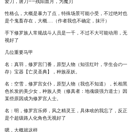
爱刀，唐刀——残阳血月，为魔刃
性格么，大概是暴力了点，特殊场景可能小受，不过绝对也
是个鬼畜存在，大概……（作者我也不确定，抹汗）
手下修罗族人常规战斗人员是一千，不过不大可能动用，无
视好了
几位重要马甲
名：真羽，修罗宫门番，原型人物（知弦红叶，学生会の一
存）宝器【亡灵圣典】，种族巫妖。
名：空雪，修罗宫女仆，原型人物（我也不知道），长相黑
色长发的美少女，种族人类（修真者：地魂级强力道士）因
某些原因成为修罗宫人士。
名：明，修罗宫乐师，风之精灵王，具体啥的我忘了，反正
是个超级路人化角色无视好了
嗯，大概就这样