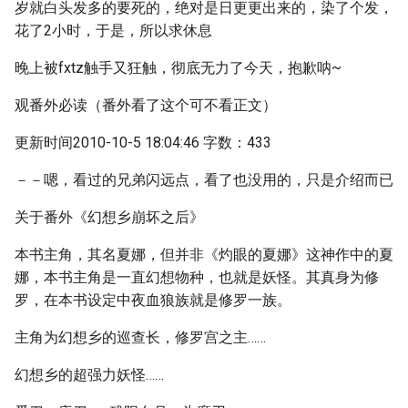
岁就白头发多的要死的，绝对是日更更出来的，染了个发，
花了2小时，于是，所以求休息
晚上被fxtz触手又狂触，彻底无力了今天，抱歉呐~
观番外必读（番外看了这个可不看正文）
更新时间2010-10-5 18:04:46 字数：433
－－嗯，看过的兄弟闪远点，看了也没用的，只是介绍而已
关于番外《幻想乡崩坏之后》
本书主角，其名夏娜，但并非《灼眼的夏娜》这神作中的夏
娜，本书主角是一直幻想物种，也就是妖怪。其真身为修
罗，在本书设定中夜血狼族就是修罗一族。
主角为幻想乡的巡查长，修罗宫之主……
幻想乡的超强力妖怪……