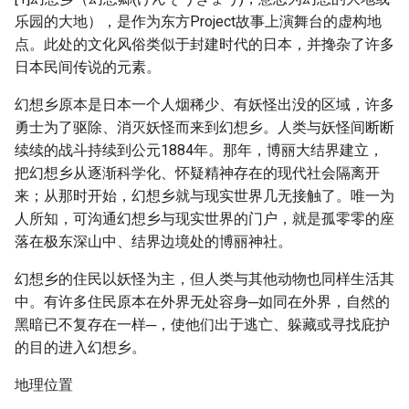
乐园的大地），是作为东方Project故事上演舞台的虚构地
点。此处的文化风俗类似于封建时代的日本，并搀杂了许多
日本民间传说的元素。
幻想乡原本是日本一个人烟稀少、有妖怪出没的区域，许多
勇士为了驱除、消灭妖怪而来到幻想乡。人类与妖怪间断断
续续的战斗持续到公元1884年。那年，博丽大结界建立，
把幻想乡从逐渐科学化、怀疑精神存在的现代社会隔离开
来；从那时开始，幻想乡就与现实世界几无接触了。唯一为
人所知，可沟通幻想乡与现实世界的门户，就是孤零零的座
落在极东深山中、结界边境处的博丽神社。
幻想乡的住民以妖怪为主，但人类与其他动物也同样生活其
中。有许多住民原本在外界无处容身─如同在外界，自然的
黑暗已不复存在一样─，使他们出于逃亡、躲藏或寻找庇护
的目的进入幻想乡。
地理位置