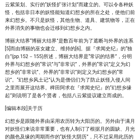
云紫策划、实行的“妖怪扩张计划”而建立的。可以令各种妖
怪，包括非日本的妖怪能知道幻想乡的所在之处，使他们前
来幻想乡。不只是妖怪，其他生物、道具、建筑物等，正在
外界消失的事物也会迁移到幻想乡之内。
博丽大结界“博丽大结界”是数百年前为了遮断与外界的连系
[5]而由博丽的巫女建立、维持的[6]。据『求闻史纪』的“独
白”(pp.152－155)所述，博丽大结界是“常识的结界”，分明
外界与幻想乡的“常识”与“非常识”，外界的“常识”定义为幻
想乡的“非常识”、外界的“非常识”则定义为幻想乡的“常
识”。“幻想乡风土记”认为是僧侣们为了防止妖怪入侵人间
之里而展开这结界。稗田阿求在『求闻史纪』的“幻想乡缘
起”则说明了是各个贤者，包括八云紫提议建立而成的。
[编辑本段]关于历
幻想乡是跟随外界由采用农历转为大阳历的。另外由于满月
对妖怪们来说非常重要，也有人制订了根据月的圆缺、月光
的颜色及缘的周期而作的“妖怪大阴历”，只不过采用此历的