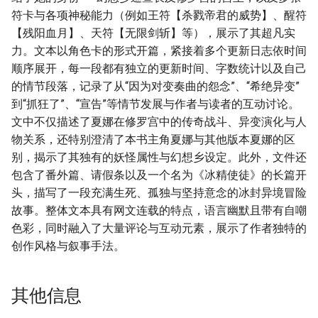
符卡与各项神秘能力（例如王符【杀戮帝君的威势】、醒符
【残阳血月】、天符【无限剑斩】等），展示了其超凡实
力。文本以角色卡的形式开篇，紧接着多个更新日志依时间
顺序展开，每一段都有独立的更新时间、字数统计以及自己
的情节段落，记录了从“因为对变奏曲的怨念”、“希绝异变”
到“抓狂了”、“宣告”等情节发展与作者与读者的互动讨论。
文中不仅描述了夏娜在修罗宫中的传奇战斗、异变演化与人
物关系，还特别澄清了本书主角夏娜与其他版本夏娜的区
别，揭示了其独有的妖怪属性与幻想乡设定。此外，文件还
包含了番外篇、请假条以及一个名为《冰精使徒》的长篇开
头，描写了一段充满生死、孤独与坚持意念的冰封异境冒险
故事。整体文本具有网文连载的特点，语言幽默且带有自嘲
色彩，同时融入了大量评论与互动元素，展示了作者独特的
创作风格与叙事手法。
其他信息