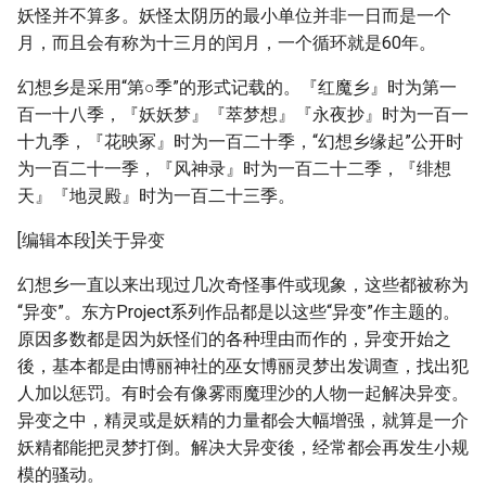
妖怪并不算多。妖怪太阴历的最小单位并非一日而是一个
月，而且会有称为十三月的闰月，一个循环就是60年。
幻想乡是采用“第○季”的形式记载的。『红魔乡』时为第一
百一十八季，『妖妖梦』『萃梦想』『永夜抄』时为一百一
十九季，『花映冢』时为一百二十季，“幻想乡缘起”公开时
为一百二十一季，『风神录』时为一百二十二季，『绯想
天』『地灵殿』时为一百二十三季。
[编辑本段]关于异变
幻想乡一直以来出现过几次奇怪事件或现象，这些都被称为
“异变”。东方Project系列作品都是以这些“异变”作主题的。
原因多数都是因为妖怪们的各种理由而作的，异变开始之
後，基本都是由博丽神社的巫女博丽灵梦出发调查，找出犯
人加以惩罚。有时会有像雾雨魔理沙的人物一起解决异变。
异变之中，精灵或是妖精的力量都会大幅增强，就算是一介
妖精都能把灵梦打倒。解决大异变後，经常都会再发生小规
模的骚动。