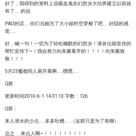
好了，我得到的资料上说吸血鬼在幻想乡大结界建立以前就
有了……的说
PAD的话……你们当她为了大小姐时空穿梭了吧……好囧的感
觉……
好，喊一句！一切为了轻松幽默的幻想乡！请各位能宣传的
帮忙宣传下~！我会努力向朱酱看齐的！！！！向朱酱致
敬！！！
5月23魔都同人展开幕啊……嘿嘿……
Q群
更新时间2010-6-1 14:31:13 字数：126
Q群：
来人潜水的少点……多多吐槽……（这群只是为了有聊）
总之……来点人啊~！！！！！！！！！