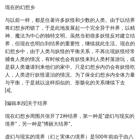
现在的幻想乡
与以前一样，都是住著许多妖怪和少数的人类。由于以结界
将幻想乡闭锁了，于是此地发展起一个完全异于外界，以精
神、魔法为中心的独特文明。虽然当初很多妖怪反对建立结
界，但现在也明白到结界的重要性，继续就此生活。现在的
幻想乡中，由于人类与妖怪的平衡关系，不再出现妖怪经常
捕食人类的情况，有时候也会有妖怪来到人类村落游玩，或
是获人类邀请到来他们的家中。只是幻想乡内仍会有妖怪吃
人，人类进行妖怪退治的情况。为了保全幻想乡内全体力量
与平衡，于是就以这样拟似的、形骸化的关系继续下去
[4]。
[编辑本段]关于结界
现在幻想乡周围共张开了2种结界，第一种是“虚幻与现实的
境界”，另一种是“博丽大结界”。
虚幻与现实的境界（幻と実体の境界）是500年前由于由八