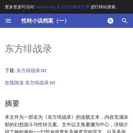
更多资源可访问
tsindex.org 多元性别搜索引擎
进行跨站搜索。
键
性转小说档案（一）
入
摘要
以
东方绯战录
开
其他信息
始
正文
下载:
东方绯战录.txt
搜
在线阅读 东方绯战录.txt
索
摘要
本文件为一部名为《东方绯战录》的连载文本，内容充满浓
郁的幻想战斗与性转元素。文中以主角夏娜为中心，详细介
绍了她的身份——幻想乡巡查长及修罗宫的宫主，以及多张