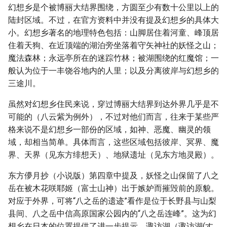
幻想乡是个被博丽大结界围绕，方圆至少有数十公里以上的
陆封区域。不过，在官方资料中并没有提及幻想乡的具体大
小。幻想乡著名的地理特色包括：山脚居住着河童、峰顶居
住着天狗、在近顶端的湖泊旁坐落着守矢神社的妖怪之山；
魔法森林；永远亭所在的迷踪竹林；被湖围绕的红魔馆；一
般认为位于一丰饶谷地内的人里；以及分离彼岸与幻想乡的
三途川。
虽然对幻想乡住民来说，穿过博丽大结界到达外界几乎是不
可能的（八云紫为例外），不过对他们而言，往来于某些严
格来说不是幻想乡一部份的区域，如神、恶魔、幽灵的领
域，却相当简单。具体而言，这些区域包括彼岸、冥界、魔
界、天界（见东方绯想天）、地狱遗址（见东方地灵殿）。
东方儚月抄（小说版）第四章中提及，妖怪之山保留了八之
岳在被木花咲耶姬（富士山神）出于嫉妒而摧毁前的原貌。
对应于外界，可将“八之岳的遗迹”看作是位于长野县与山梨
县间、八之岳中信高原国家公园内的“八之岳连峰”。这为幻
想乡在日本的位置提供了进一步提示，诹访湖（诹访湖(す