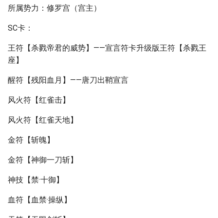
所属势力：修罗宫（宫主）
SC卡：
王符【杀戮帝君的威势】——宣言符卡升级版王符【杀戮王
座】
醒符【残阳血月】——唐刀出鞘宣言
风火符【红雀击】
风火符【红雀天地】
金符【斩魄】
金符【神御一刀斩】
神技【禁·十御】
血符【血禁·操纵】