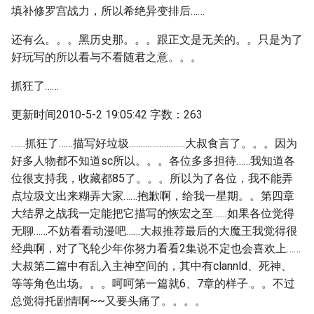
填补修罗宫战力，所以希绝异变排后……
还有么。。。黑历史那。。。跟正文是无关的。。只是为了
好玩写的所以看与不看随君之意。。。
抓狂了……
更新时间2010-5-2 19:05:42 字数：263
……抓狂了……描写好垃圾……………………大叔食言了。。。因为
好多人物都不知道sc所以。。。各位多多担待……我知道各
位很支持我，收藏都85了。。。所以为了各位，我不能弄
点垃圾文出来糊弄大家……抱歉啊，给我一星期。。第四章
大结界之战我一定能把它描写的恢宏之至……如果各位觉得
无聊……不妨看看动漫吧……大叔推荐最后的大魔王我觉得很
经典啊，对了飞轮少年你努力看看2集说不定也会喜欢上……
大叔第二篇中有乱入主神空间的，其中有clannld、死神、
等等角色出场。。。呵呵第一篇就6、7章的样子.。。不过
总觉得托剧情啊~~又要头痛了。。。。