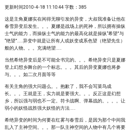
更新时间2010-4-18 11:10:44 字数：385
这是主角夏娜实在闲得无聊引发的异变，大叔我准备让他在
春雪异变后发生。。。夏娜是战场上的死神，所以拥有操纵
士气的能力，而操纵士气的能力的最高化就是操纵“希望”与
“绝望”……异变中就是让所有人或妖变成系色望（绝望先生）
般的人物。。。充满绝望……
当然希绝异变后是不可能全书完的。。。希绝异变只是夏娜
登上幻想乡舞台的一个标志。。。其后的异变夏娜也将参
与。。。如二次月面等等
有关主角的强大问题么。。抱歉了，我不会写菜鸟成
长。。。王就是王，实力就是要强大。。。反正这是幻想
乡，所以强与弱也不一定。符卡战啊、弹幕战的。。。。让
弱小的妖怪战胜强大妖怪的方法……
希绝异变的时间为何要在红雾与春雪后，是因为那个中间我
乱入了主神空间。。。那一队主神空间的人物中有几个将要