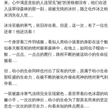
来。心中满是贪欲的人连望见“她”的资格都没有，他们在进
入这翠绿森林的那一刻，就被无情的冰封，随之化作冰之粉
末消失在人世……
冰冷至极的寒气，依旧存在着。但是，这一次，有了一位生
还者！他还活着！
一个身穿着三件羽绒服，看似人类幼小孩童的身影在这个貌
似春天般苍郁的绝对极寒森林中，在地上，如同虫子蠕动一
般，一点点、一点点的爬行，路程不断的被这幼小的生命征
服着……
但，幼小的生命同样也付出了应有的代价，原属于幼小生命
那旺盛的生命力，在被不断的被化作催命死神的绝对寒气剥
夺着……
一双被森冷寒气冻得完全呈现紫色，甚至带着白色冰霜的幼
嫩小手，一次次的伸出，幼小的生命为了那莫名而来的坚定
意念一次次的拼尽全力，向着未知的终点爬去……