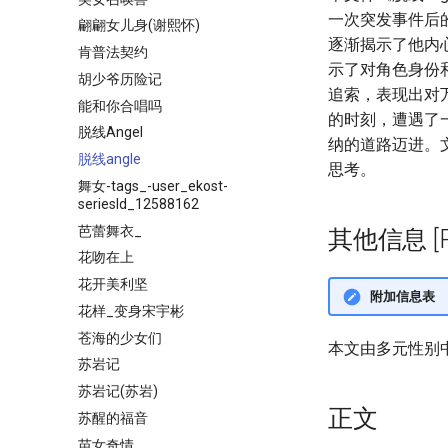
一次突发事件后
翩翩女儿身(谢熙怀)
逐渐揭示了他内
肯普法契约
示了对角色身份
胡少爷历险记
追索，表现出对
能和你合唱吗
的时刻，遭遇了
脱线Angel
纳的道路迈进。
脱线angle
思考。
舞女-tags_-user_ekost-
seriesId_12588162
芭蕾舞衣_
其他信息 [Pro
花吻在上
花开美利坚
附加信息表
花样_变身宋宇彬
苍海的少女们
本文由多元性别
苏岩记
苏岩记(苏岩)
正文
苏醒的福音
苗女奇情