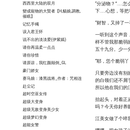
西西里大陆的双月
“分泌物？”……
下……心想，等把
變成寵物的大賢者【H,貓娘,調教,
催眠】
“财智，又掉了
记忆手镯
误入君王怀
一听到这个声音
说不出的淡淡爱(伊紫嫣)
样不管我那脆弱
请你再温柔一点点
五十九分。少一
请你珍惜
“耶，恁个脆弱
请原谅，我红颜颠倒_GL
豪门娇女
只要旁边没有别
赛马娘：漆黑战将_作者：咒相连
的白领们还不屑
赴尘记
所以他在我们的
超时空巫女传
抬起头，对着正
超级大变身
吗？今天你好养眼
超级无敌变身美少女
超级梦幻变身
江美女做了个啐
超能女警