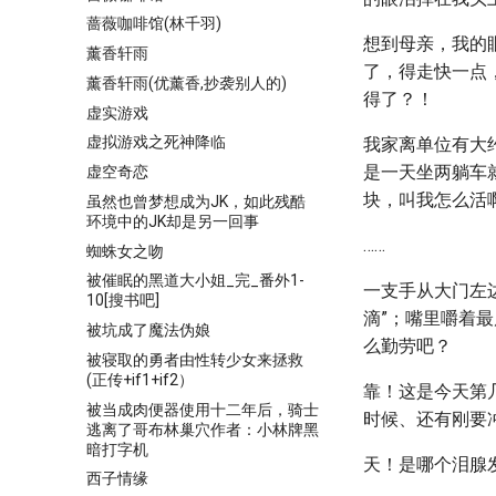
蔷薇咖啡馆(林千羽)
想到母亲，我的
薰香轩雨
了，得走快一点
薰香轩雨(优薰香,抄袭别人的)
得了？！
虚实游戏
虚拟游戏之死神降临
我家离单位有大
是一天坐两躺车
虚空奇恋
块，叫我怎么活
虽然也曾梦想成为JK，如此残酷
环境中的JK却是另一回事
……
蜘蛛女之吻
被催眠的黑道大小姐_完_番外1-
一支手从大门左
10[搜书吧]
滴”；嘴里嚼着
被坑成了魔法伪娘
么勤劳吧？
被寝取的勇者由性转少女来拯救
(正传+if1+if2）
靠！这是今天第
被当成肉便器使用十二年后，骑士
时候、还有刚要
逃离了哥布林巢穴作者：小林牌黑
暗打字机
天！是哪个泪腺
西子情缘