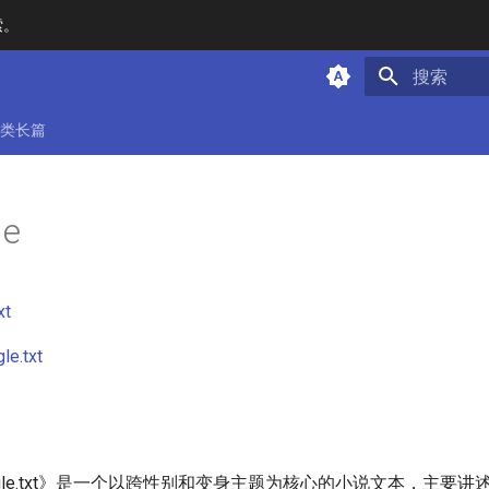
索。
键入以开始
类长篇
e
xt
.txt
gle.txt》是一个以跨性别和变身主题为核心的小说文本，主要