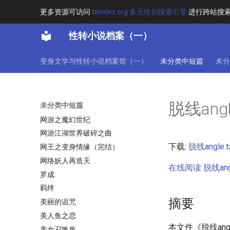
绝色飘香
更多资源可访问
tsindex.org 多元性别搜索引擎
进行跨站搜
绮梦红颜
性转小说档案（一）
综漫之我是使徒
综漫之雪(云雪)
变身文学与性转小说档案馆（一）
未分类中短篇
未分
综漫之魔法少女圣杯战争
综漫：时崎狂三，加入聊天群！
绿楼梦
脱线angl
未分类中短篇
网游之变身奇缘
网游之魔幻世纪
网游江湖世界破碎之曲
下载:
脱线angle.t
网王之变身情缘（完结）
网络妖人再造天
在线阅读 脱线angle
罗成
羁绊
摘要
美丽的诅咒
美人鱼之恋
本文件《脱线an
美女召唤兽