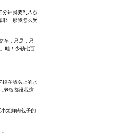
五分钟就要到八点
扣耶！那我怎么受
交车，只是，只
块。哇！少勒七百
“掉在我头上的水
……老板都没我这
买小笼鲜肉包子的
…