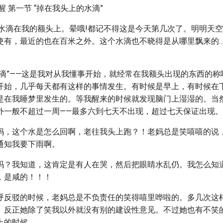
醒 第一节 “掉在我头上的水滴”
一滴水滴在我的额头上。晕哦!都记不得这是今天第几次了。明明天
使有，最近的也在百米之外。这个水滴也不晓得是从哪里飘来的…
水滴”——这是我对从我懂事开始，就经常在我额头出现的东西的称
开始，几乎每天都有这样的事情发生。有时候是早上，有时候在
是在我睡梦里发生的。等我醒来的时候就发现脑门上湿湿的。当
外一般不超过一周——最多六到七天不出现，超过七天保证出现。
妈，这个水是怎么回啊，老往我头上跑？！老妈总是笑嘻嘻的说
通知我要下雨啊。
吗？我知道，这肯定是有人在哭，然后把眼睛水乱仍。我怎么知
，是咸的！！！
呼反驳的时候，老妈总是不负责任的笑得嘻里哗啦的。多几次这
。反正她除了笑我以外就没有别的建设性意见。不过她也有不笑
上的时候……