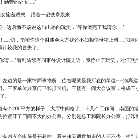
！勤劳的处女……”
美女恼羞成怒，跟着一记铁拳轰来……
边闪一边后悔不该说这句出格的玩笑，“等你做完了我请你……”
！……切，指望你这个财迷会大方我还不如相信母猪上树……”江
再计较我的冒失了。
等你请……”看到陆续有同事往设计院走近，我停止了玩笑，对江燕
，左边的是一家律师事物所，往右呢就是我所在的单位——渝高
司。三家单位共享门卫和打卡机。三楼有一间大会议室，格成三
享了。
概有个200平方的样子，大厅中间格了二十几个工作间，南面的
的位置开了四间不大的办公室。分别是总工和院长办公室，打印
到有四五台电脑是开着的，看来昨天通宵加班的人还不少。想到江燕