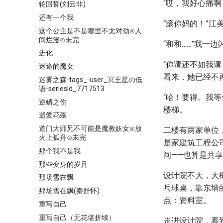
“哎，我好心痛啊
轮回誓(刘云非)
还有一个我
“滚你妈的！”江
这个公主是不是哪里不太对劲⊙人
间烂漫⊙未完
“和和……”我一
进化
“你请还不如我请
迷途的魔女
看来，她已经不
迷雾之森-tags_-user_冥王星の低
语-seriesId_7717513
“哈！要得。我
逆鳞之伤
楼梯。
逝爱花殇
道门大师兄不可能是魔教妖女⊙放
二楼有两家单位
火上孤舟⊙未完
是家建筑工程公
那个我不是我
间——也算是共
那些变身的岁月
设计院不大，大
那场雪在飘
乓球桌，靠东墙
那场雪在飘(秦舒怀)
点：资料室。
重写自己
重写自己（无花堪折续）
走进设计院，看