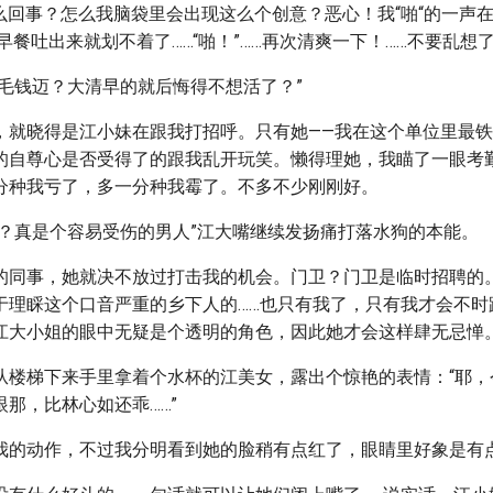
怎么回事？怎么我脑袋里会出现这么个创意？恶心！我“啪“的一声
早餐吐出来就划不着了……“啪！”……再次清爽一下！……不要乱想
一毛钱迈？大清早的就后悔得不想活了？”
，就晓得是江小妹在跟我打招呼。只有她——我在这个单位里最
的自尊心是否受得了的跟我乱开玩笑。懒得理她，我瞄了一眼考
分种我亏了，多一分种我霉了。不多不少刚刚好。
丫？真是个容易受伤的男人”江大嘴继续发扬痛打落水狗的本能。
的同事，她就决不放过打击我的机会。门卫？门卫是临时招聘的
于理睬这个口音严重的乡下人的……也只有我了，只有我才会不时
江大小姐的眼中无疑是个透明的角色，因此她才会这样肆无忌惮
从楼梯下来手里拿着个水杯的江美女，露出个惊艳的表情：“耶，
那，比林心如还乖……”
我的动作，不过我分明看到她的脸稍有点红了，眼睛里好象是有