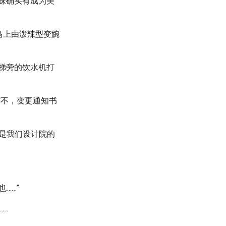
妹确实有成为美
马上由泼辣型变婉
楼梯旁的饮水机打
这不，变更通知书
是我们设计院的
……”
……