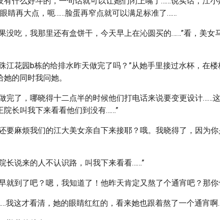
没有什么好斗的，一句话就可以让她们闭上嘴了……说实话，江小
眼睛再大点，呃……脸蛋再窄点就可以满足标准了……
如果没吃，我那里还有盒饼干，今天早上在沁圆买的……”看，美女
，珠江花园b栋的给排水昨天做完了吗？”从她手里接过水杯，在
给她的同时我问她。
要做完了，哪晓得十二点半的时候他们打电话来说要变更设计……
王院长叫我下来看看他们到没有……”
个还要麻烦我们的江大美女亲自下来接耶？哦。我晓得了，因为你
院长说来的人不认识路，叫我下来看看……”
么早就到了吧？嗯，我知道了！他昨天肯定又熬了个通宵吧？那你也
……我这才看清，她的眼睛红红的，看来她也跟着熬了一个通宵啊