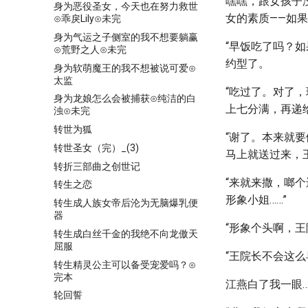
嘿嘿，跟女孩子
身为恶役圣女，今天也在努力救世
女的素质——如果
⊙乖戾Lily⊙未完
身为气运之子侧室的我不想要躺赢
“早饭吃了吗？
⊙荒野之人⊙未完
约型了。
身为软萌魔王的我不想被说可爱⊙
太监
“吃过了。对了
身为龙娘怎么会被捕获⊙纯洁的白
上七分满，再递
浊⊙未完
转世为狐
“谢了。本来就
转世圣女（完）_(3)
马上就送过来，
转折三部曲之创世记
“来就来撒，啷
转生之恋
形象小姐……”
转生成人族女帝后沦为无脑爆乳便
器
“形象个头啊，王
转生成白丝千金的我绝不向龙傲天
屈服
“王院长不会这
转生精灵公主可以备受宠爱吗？⊙
完本
江燕白了我一眼
轮回誓