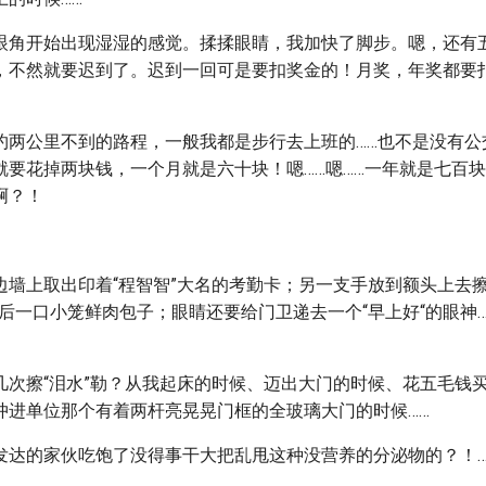
眼角开始出现湿湿的感觉。揉揉眼睛，我加快了脚步。嗯，还有
，不然就要迟到了。迟到一回可是要扣奖金的！月奖，年奖都要
约两公里不到的路程，一般我都是步行去上班的……也不是没有公
就要花掉两块钱，一个月就是六十块！嗯……嗯……一年就是七百
啊？！
边墙上取出印着“程智智”大名的考勤卡；另一支手放到额头上去擦
最后一口小笼鲜肉包子；眼睛还要给门卫递去一个“早上好“的眼神
几次擦“泪水”勒？从我起床的时候、迈出大门的时候、花五毛钱
冲进单位那个有着两杆亮晃晃门框的全玻璃大门的时候……
发达的家伙吃饱了没得事干大把乱甩这种没营养的分泌物的？！…