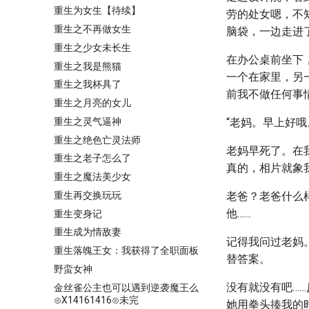
重生为女生【待续】
劳的处女嗯，不
重生之不再做女生
脑袋，一边走进
重生之少女未长生
在办公桌前坐下
重生之我是熊猫
一个在家里，另
重生之我杯具了
前我不做任何事
重生之月亮的女儿
重生之灵气逼神
“老妈。早上好
重生之绝色亡灵法师
老妈早死了。在
重生之老子怎么了
真的，相片就象
重生之魔法美少女
重生再交换玩玩
老爸？老爸什么
他……
重生变身记
重生成为情敌妻
记得我问过老妈
重生落魄王女：我获得了全职面板
替答案。
野蛮女神
没有就没有吧…
金丝雀公主也可以遇到逆袭魔王么
⊙X14161416⊙未完
她用拳头揍我的