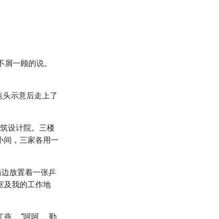
燕不屑一顾的说。
点头示意后走上了
建筑设计院。三楼
小间，三家各用一
墙边放置着一张乒
室及我的工作地
……“呵呵……勤