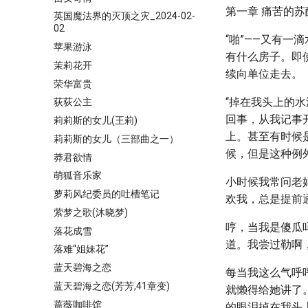
第一章 痛苦的苏
英国魔法界的灭顶之灾_2024-02-
02
“啪”——又有
苹果游泳
有什么房子。即
茉莉花开
续向单位走去。
荣华富贵
“掉在我头上的
荻荻公主
回事，从我记事
莉莉斯的女儿(王莉)
上。甚至有时候
莉莉斯的女儿（三部曲之一）
候，但是这种例
莽君欲情
萌狐音乐家
小时候我常问老
萝莉风纪委员的吐槽笔记
欢我，总是提前
萦梦之歌(沐晓梦)
哼，当我是傻瓜
落花成雪
道。我尝过勒啊
落难“姐妹花”
蓝天碧海之恋
每当我这么气呼
蓝天碧海之恋(芳芳,41章变)
就懒得给她讲了
蔷薇咖啡馆
的眼泪掉在我头