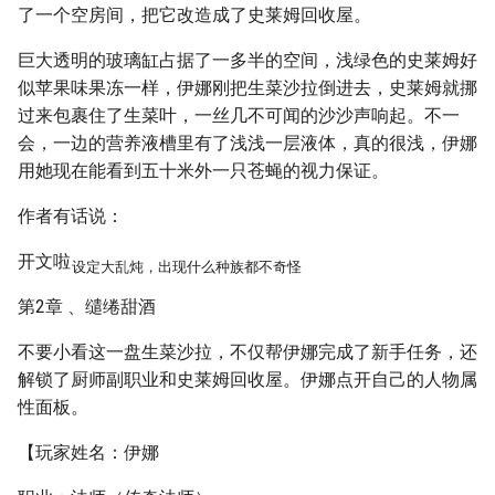
了一个空房间，把它改造成了史莱姆回收屋。
巨大透明的玻璃缸占据了一多半的空间，浅绿色的史莱姆好
似苹果味果冻一样，伊娜刚把生菜沙拉倒进去，史莱姆就挪
过来包裹住了生菜叶，一丝几不可闻的沙沙声响起。不一
会，一边的营养液槽里有了浅浅一层液体，真的很浅，伊娜
用她现在能看到五十米外一只苍蝇的视力保证。
作者有话说：
开文啦
设定大乱炖，出现什么种族都不奇怪
第2章 、缱绻甜酒
不要小看这一盘生菜沙拉，不仅帮伊娜完成了新手任务，还
解锁了厨师副职业和史莱姆回收屋。伊娜点开自己的人物属
性面板。
【玩家姓名：伊娜