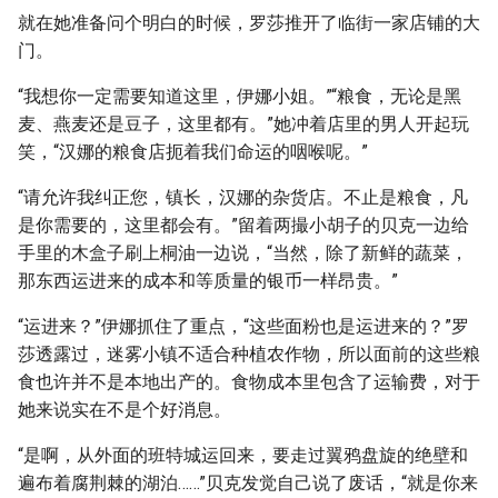
就在她准备问个明白的时候，罗莎推开了临街一家店铺的大
门。
“我想你一定需要知道这里，伊娜小姐。”“粮食，无论是黑
麦、燕麦还是豆子，这里都有。”她冲着店里的男人开起玩
笑，“汉娜的粮食店扼着我们命运的咽喉呢。”
“请允许我纠正您，镇长，汉娜的杂货店。不止是粮食，凡
是你需要的，这里都会有。”留着两撮小胡子的贝克一边给
手里的木盒子刷上桐油一边说，“当然，除了新鲜的蔬菜，
那东西运进来的成本和等质量的银币一样昂贵。”
“运进来？”伊娜抓住了重点，“这些面粉也是运进来的？”罗
莎透露过，迷雾小镇不适合种植农作物，所以面前的这些粮
食也许并不是本地出产的。食物成本里包含了运输费，对于
她来说实在不是个好消息。
“是啊，从外面的班特城运回来，要走过翼鸦盘旋的绝壁和
遍布着腐荆棘的湖泊……”贝克发觉自己说了废话，“就是你来