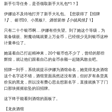
新手引导任务，是否领取新手大礼包*1？】
伊娜迫不及待地打开了新手大礼包。【您获得了【招牌
1】、银币
20、小黑板
1、酒馆装饰【小镇风情】
1】
只有二十个银币啊……伊娜有些失望。到了她这个等级，为
装备镶嵌、附魔动辄就要上万金币，已经很少见到银币这种
计量单位了。
她逼着自己打起精神来，20个银币也不少了，曾经的那些
辉煌，就让他们跟着自己的金币余额一起随风散去吧。
招牌一到手，系统就提示伊娜为酒馆命名，她觉得龙炎酒馆
这个名字还不错，酒馆里面虽然还没有酒，但好歹有条货真
价实的黑龙，所以没有费心思去想新名字，直接就换下了门
口那块摇摇欲坠的旧招牌。
这下终于能看到酒馆的面板了。
【龙炎酒馆