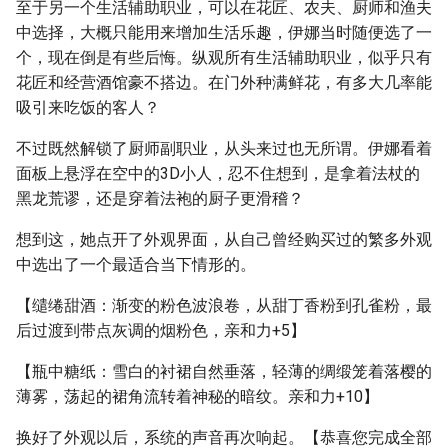
至于另一个生活辅助职业，可以在花匠、农夫、厨师和渔夫
中选择，大概只能用来增加生活乐趣，伊娜当时随便选了一
个，现在倒是有些后悔。纵观所有生活辅助职业，似乎只有
花匠和经营酒馆豪不搭边。在门外种满鲜花，有多大几率能
吸引来吃饭的客人？
不过既然解锁了厨师副职业，从头来过也无所谓。伊娜看着
面板上悬浮在空中的3D小人，忍不住想到，是拿着法杖的
黑龙荒谬，还是穿着法袍的厨子更滑稽？
想到这，她点开了外观界面，从自己曾经购买过的繁多外观
中选出了一个最适合当下情形的。
【缱绻甜酒：渐变的粉色波浪卷，从甜丁香粉到孔雀粉，最
后过渡到带点灰调的烟粉色，亲和力+5】
【瓶中糖纸：雪白的衬裙自然垂落，轻薄的绸缎笼着落樱的
薄雾，荡起的裙角流转着神秘的暗纹。亲和力+10】
换好了外观以后，系统的声音再次响起。【恭喜您完成全部