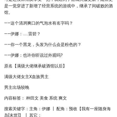
是一觉穿进了新增了经营系统的游戏中，继承了间破败的酒
馆。
——这个清冽爽口的气泡水有名字吗？
——伊娜：……雷碧？
——你一个黑龙，头发为什么会是粉色的？
——伊娜：也许你听说过外观吗?
原名【满级大佬继承破酒馆以后】
满级大佬女主X血族男主
男主出场较晚
内容标签： 种田文 美食 系统 爽文
搜索关键字：主角：伊娜 ┃ 配角：预收【我有一座随身海
岛[末世]】 ┃ 其它：