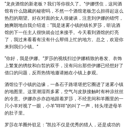
“龙炎酒馆的新老板？我们等你很久了。”伊娜愣住，这间酒
馆有什么隐藏的秘密吗，不然一个酒馆老板怎么担得起这么
热烈的期望。好在对面的女人很健谈，注意到伊娜的错愕，
她爽朗地自我介绍道：“我是迷雾小镇的镇长罗莎，听说酒
馆的下一任主人很快就会过来接手。今天看到酒馆的灯亮
了，我过来看看有没有什么帮得上忙的地方。总之，欢迎你
来到我们小镇。”
“你好，我是伊娜。”罗莎的视线扫过伊娜精致的卷发、衣饰
上繁复的绣纹和白皙的双手，没有问出那些伊娜已经想好了
借口的问题，反而热情地邀请她在小镇上参观。
酒馆位于小镇的边缘，一条石子路堪堪把它圈进了迷雾小镇
的地图里。这里潮湿而多雾，空气与皮肤接触时有种凉丝丝
的冷意。伊娜亦步亦趋地跟着罗莎，不经意间和羊圈里的一
只小羊对视了一眼，小羊“咩咩”的叫了一声，转头埋进母羊
的肚子里。
罗莎在羊圈外驻足：“凯拉不仅是优秀的猎人，还是成功的