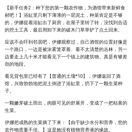
【新手任务2：种下您的第一颗农作物，为酒馆带来新鲜食
材吧！】浴缸里只剩下薄薄的一层泥土，种菜肯定是不够
的，伊娜提着浴缸出了厨房，在屋子里转了转，没找到合适
的挖土工具，最后用卸下来的破木门草草铲了点土回来。
应该不会吓到邻居吧，伊娜观察过，自己酒馆的位置好像是
一个路口，一边是被浓雾笼罩着、看不太清楚的丛林，另一
边要走上几十米才能看见下一个镇上的建筑物。真是有够差
劲的地段。
看见背包里已经有了【普通的土壤*10】，伊娜返回了酒
馆，兴致勃勃地把泥土倒进了浴缸里，扔下了一颗生菜种
子。
一颗嫩芽破土而出，肉眼可见的舒展开，变成了一把枯黄的
生菜。
伊娜把成熟的生菜摘了下来：【由于缺少水分和营养，您的
农作物质量不佳。】这是她没有植物营养液的缘故。