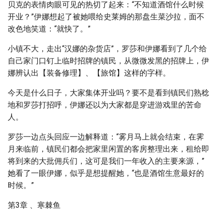
贝克的表情肉眼可见的热切了起来：“不知道酒馆什么时候
开业？”伊娜想起了被她喂给史莱姆的那盘生菜沙拉，面不
改色地笑道：“就快了。”
小镇不大，走出“汉娜的杂货店”，罗莎和伊娜看到了几个给
自己家门口钉上临时招牌的镇民，从微微发黑的招牌上，伊
娜辨认出【装备修理】、【旅馆】这样的字样。
今天是什么日子，大家集体开业吗？要不是看到镇民们熟稔
地和罗莎打招呼，伊娜还以为大家都是穿进游戏里的苦命
人。
罗莎一边点头回应一边解释道：“雾月马上就会结束，在霁
月来临前，镇民们都会把家里闲置的客房整理出来，租给即
将到来的大批佣兵们，这可是我们一年收入的主要来源，”
她看了一眼伊娜，似乎是想提醒她，“也是酒馆生意最好的
时候。”
第3章 、寒棘鱼