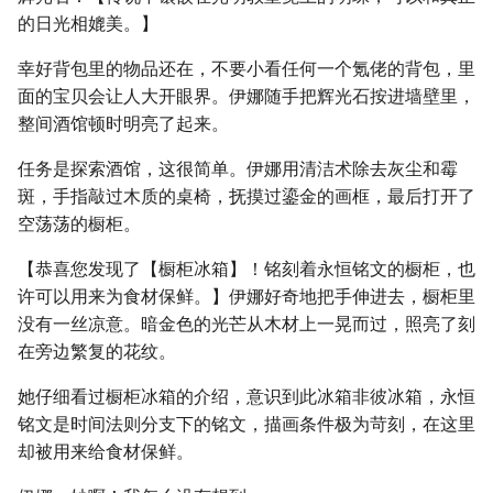
的日光相媲美。】
幸好背包里的物品还在，不要小看任何一个氪佬的背包，里
面的宝贝会让人大开眼界。伊娜随手把辉光石按进墙壁里，
整间酒馆顿时明亮了起来。
任务是探索酒馆，这很简单。伊娜用清洁术除去灰尘和霉
斑，手指敲过木质的桌椅，抚摸过鎏金的画框，最后打开了
空荡荡的橱柜。
【恭喜您发现了【橱柜冰箱】！铭刻着永恒铭文的橱柜，也
许可以用来为食材保鲜。】伊娜好奇地把手伸进去，橱柜里
没有一丝凉意。暗金色的光芒从木材上一晃而过，照亮了刻
在旁边繁复的花纹。
她仔细看过橱柜冰箱的介绍，意识到此冰箱非彼冰箱，永恒
铭文是时间法则分支下的铭文，描画条件极为苛刻，在这里
却被用来给食材保鲜。