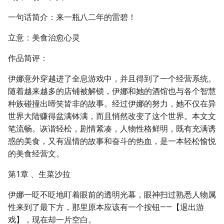
一句话简介：来一瓶八二年的雷碧！
立意：美食治愈心灵
作品简评：
伊娜意外穿越进了全息游戏中，并且得到了一个经营系统。
随着越来越多的店铺被解锁，伊娜和她的酒馆也与各个智慧
种族碰撞出啼笑皆非的故事。经过伊娜的努力，她不仅在异
世界大陆赚得盆满钵满，而且悄然改变了这个世界。本文文
笔流畅。诙谐轻松，剧情紧凑，人物性格鲜明，既有充满诱
惑的美食，又有温情的故事和奋斗的热血，是一本轻松愉悦
的美食经营文。
第1章 、生菜沙拉
伊娜一眨不眨地盯着眼前的透明光幕，眼神扫过熟悉人物属
性来到了最下方，那里原本应该有一个按钮——【退出游
戏】，现在却一片空白。