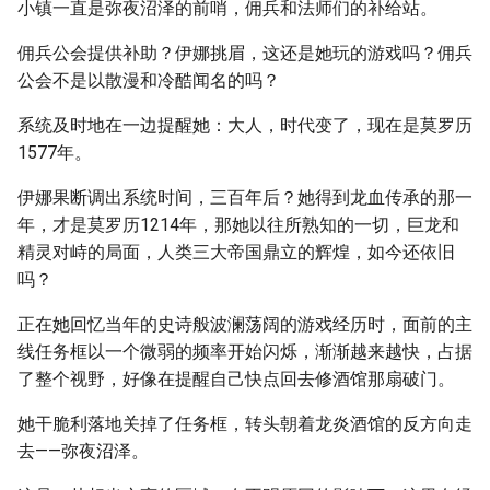
小镇一直是弥夜沼泽的前哨，佣兵和法师们的补给站。
佣兵公会提供补助？伊娜挑眉，这还是她玩的游戏吗？佣兵
公会不是以散漫和冷酷闻名的吗？
系统及时地在一边提醒她：大人，时代变了，现在是莫罗历
1577年。
伊娜果断调出系统时间，三百年后？她得到龙血传承的那一
年，才是莫罗历1214年，那她以往所熟知的一切，巨龙和
精灵对峙的局面，人类三大帝国鼎立的辉煌，如今还依旧
吗？
正在她回忆当年的史诗般波澜荡阔的游戏经历时，面前的主
线任务框以一个微弱的频率开始闪烁，渐渐越来越快，占据
了整个视野，好像在提醒自己快点回去修酒馆那扇破门。
她干脆利落地关掉了任务框，转头朝着龙炎酒馆的反方向走
去——弥夜沼泽。