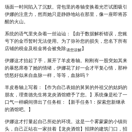
场面一时间陷入了沉默。背包里的卷轴变换着光芒试图吸引
伊娜的注意力，然而她只是静静地站在那里，像一座即将苏
醒的火山。
系统的语气里夹杂着一丝讪讪：【由于数据解析错误，您账
号下的金币暂时无法使用。为了弥补您的损失，您名下所有
店铺的税金及租金将会被免除
】
请您谅解
伊娜这才抬起了手，展开了羊皮卷轴。刚刚有一股突如其来
的暴怒席卷了她的情绪，伊娜花了好一会才平复心情，那种
愤怒好似来自血脉一样，等等，血脉吗？
羊皮卷轴上写着：【作为自己表姐的舅舅的外祖父的姑妈的
朋友，理查德先生将龙炎酒馆赠予了您。】系统像是松了一
口气一样瞬间弹出了任务框：【新手任务1：探索您新继承
的酒馆吧。】
伊娜这才打量起自己所处的环境。这是一个雾蒙蒙的小镇街
头，自己正站在一家挂着【龙炎酒馆】招牌的建筑门口，招