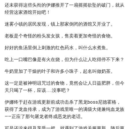
还未获得这些头衔的伊娜推开了一扇摇摇欲坠的破门，就从
经营这家酒馆开始吧！
迷雾小镇的居民发现，镇上那家倒闭的酒馆又开业了。
老板是个奇怪的粉头发女孩，售卖着更加奇怪的食物。
好好的鱼汤里倒上刺激的红色药水，叫什么水煮鱼。
吃上一口嘴巴像是有火在烧，但为什么让人吃得停不下来？
牛奶里加了干燥的叶子和许多小珠子，起名叫做奶茶。
这一定是被神明诅咒过的食物，竟然会让人日益肥胖，但今
天只喝了一杯，应该……没事吧？
伊娜终于赶在游戏更新前成功击杀了黑龙boss尼德霍格，
获得了龙血传承，成为了游戏里唯一的满级大佬兼纯血龙族
——正应了那句屠龙者终成恶龙的老话。
可是还没来得及享受一把，就遇到了游戏关服更新，随后更