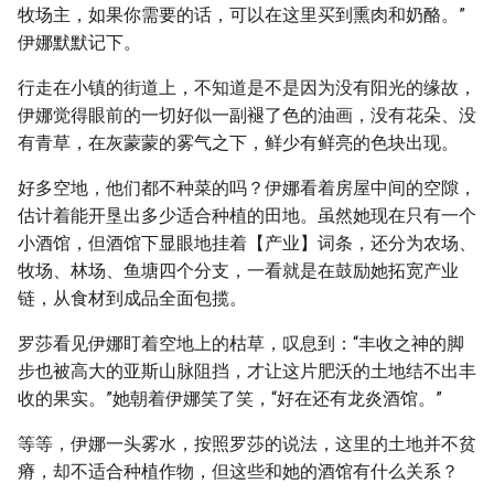
牧场主，如果你需要的话，可以在这里买到熏肉和奶酪。”
伊娜默默记下。
行走在小镇的街道上，不知道是不是因为没有阳光的缘故，
伊娜觉得眼前的一切好似一副褪了色的油画，没有花朵、没
有青草，在灰蒙蒙的雾气之下，鲜少有鲜亮的色块出现。
好多空地，他们都不种菜的吗？伊娜看着房屋中间的空隙，
估计着能开垦出多少适合种植的田地。虽然她现在只有一个
小酒馆，但酒馆下显眼地挂着【产业】词条，还分为农场、
牧场、林场、鱼塘四个分支，一看就是在鼓励她拓宽产业
链，从食材到成品全面包揽。
罗莎看见伊娜盯着空地上的枯草，叹息到：“丰收之神的脚
步也被高大的亚斯山脉阻挡，才让这片肥沃的土地结不出丰
收的果实。”她朝着伊娜笑了笑，“好在还有龙炎酒馆。”
等等，伊娜一头雾水，按照罗莎的说法，这里的土地并不贫
瘠，却不适合种植作物，但这些和她的酒馆有什么关系？