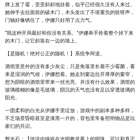
牌上发了霉，歪歪斜斜地挂着，似乎已经很久没有人来过。
她伸手去拉面前的破木门，木头发出了不堪重负的吱呀声，
门轴好像锈住了，伊娜只好用了点力气。
“我这种开局最好和你没有关系。”伊娜单手拎着整个掉下来
的木门，让它斜靠在一边的墙上。
【是随机！绝对公正的随机！】系统争辩道。
酒馆里意外的没有多少灰尘，只是角落里长着不少霉菌，看
来是湿润的气候，伊娜想着。她走到窗边拉开厚厚的窗帘，
想为阴暗的酒馆里带来一丝光亮。并没有什么效果，酒馆的
玻璃模糊的像是毛玻璃，阴沉的天气也没有足以穿透玻璃的
阳光。
一团柔和的白光从伊娜手里绽放，游戏中的副本多种多样，
不乏场景昏暗甚至是漆黑一片的，背包里常备照明物品是玩
家们的共识。
辉光石：【传说中镶嵌在光明教皇冕上的明珠，可以和真正