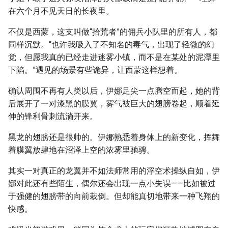
在六个月不见天日的长夜里。
不仅是西蒙，这支叫做“拾荒者”的佣兵小队里的所有人，都
同样沉默。“也许我吸入了不知名的毒气，出现了轻微的幻
觉，但愿我真的已经走进迷雾小镇，而不是在某处的泥潭里
下陷。”遇见的场景有些诡异，让西蒙这样想着。
确认周围不再有人类以后，伊娜足尖一点腾空而起，她的背
后展开了一对漆黑的膜翼，雾气被巨大的翅膀卷起，顺着延
伸的锋利骨刺流淌开来。
黑龙的翅膀还是很帅的。伊娜熟悉着身体上的新变化，挥舞
着膜翼放肆地在沼泽上空的浓雾里驰骋。
其实一对真正的龙翼并不如法师常用的浮空术操纵自如，伊
娜对此还有些陌生，偶尔还会出现一点小失误——比如被过
于强健的翅膀带的向前栽倒。但却能真切地带来一种飞翔的
快感。