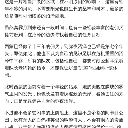
这是一片相当广袤的区域，在不明原因的影响下，这里有经
年不冻的河流、不需要阳光也能生长的丛林和树木，最多的
还是随时可能陷落的沼泽湿地。
虽然离霁月到来还有一段时间，也有一些经验丰富的老佣兵
提前赶到，在沼泽的边缘寻找着自己的任务目标。
西蒙已经做了十三年的佣兵，到弥夜沼泽也已经是第七个年
头，即便如此，他也不认为自己的见识足以在危机重重的沼
泽中幸存，所有的队友，包括他自己，都要时刻竖起耳朵听
着队长老约翰的指令，才能保证尽量“完整”地回到小镇休
憩。
此时西蒙的面前有着一个年轻的姑娘，她的美貌在朦胧的雾
气里闪闪发光，粉色长发有着绸缎般的光泽。看她去往的方
向，正是无数佣兵埋骨的弥夜沼泽。
不过他不会多管闲事的上前阻止。这里不是帝都的阿卡丽公
园，没有亲人的白鸽和英俊的吟游诗人，不会有误入的贵族
小姐，敢于进入弥夜沼泽的人都该清楚擅闯的代价——埋葬