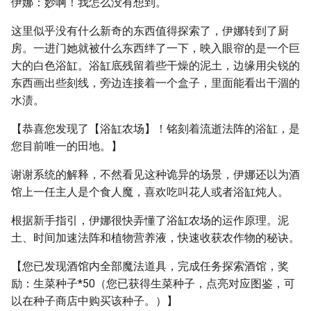
伊娜：妙啊！我怎么没有想到。
这里似乎没有什么新奇的东西值得探索了，伊娜转到了厨
房。一进门她就被什么东西绊了一下，映入眼帘的是一个巨
大的白色浴缸。浴缸底残留着些干燥的泥土，边缘用尖锐的
东西画出些刻线，旁边连接着一个盒子，里面能看出干涸的
水渍。
【恭喜您发现了【浴缸农场】！铭刻着流逝法阵的浴缸，是
您目前唯一的田地。】
谢谢系统的解释，不然看见这种诡异的场景，伊娜还以为酒
馆上一任主人是个食人魔，喜欢吃叫花人或者浴缸炖人。
根据新手指引，伊娜很快弄懂了浴缸农场的运作原理。泥
土、时间加速法阵和植物营养液，快速收获农作物的秘诀。
【您已发现酒馆内全部魔法道具，完成任务探索酒馆，奖
励：生菜种子*50（您已获得生菜种子，点亮对应图鉴，可
以在种子商店中购买该种子。）】