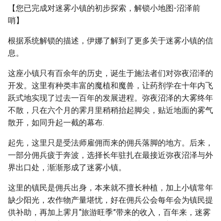
【您已完成对迷雾小镇的初步探索，解锁小地图-沼泽前
哨】
根据系统解锁的描述，伊娜了解到了更多关于迷雾小镇的信
息。
这座小镇只有百余年的历史，诞生于施法者们对弥夜沼泽的
开发。这里有种类丰富的魔植和魔兽，让药剂学在十年内飞
跃式地实现了过去一百年的发展进程。弥夜沼泽的大雾终年
不散，只在六个月的霁月里稍稍抬起脚尖，贴近地面的雾气
散开，如同升起一截的幕布.
起先，这里只是受法师雇佣而来的佣兵落脚的地方。后来，
一部分佣兵疲于奔波，选择长年驻扎在最接近弥夜沼泽与外
界出口处，渐渐形成了迷雾小镇。
这里的镇民是佣兵出身，本来就不擅长种植，加上小镇常年
缺少阳光，农作物产量堪忧，好在佣兵公会每年会为镇民提
供补助，再加上霁月“旅游旺季”带来的收入，百年来，迷雾