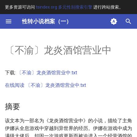
更多资源可访问
tsindex.org 多元性别搜索引擎
进行跨站搜索。
键
性转小说档案（一）
入
摘要
以
〔不渝〕龙炎酒馆营业中
开
其他信息 [Processed Page
Metadata]
始
下载:
〔不渝〕龙炎酒馆营业中.txt
搜
正文
在线阅读 〔不渝〕龙炎酒馆营业中.txt
索
摘要
该文本为一部名为《龙炎酒馆营业中》的小说，描绘了主角
伊娜从全息游戏中穿越到异世界的经历。伊娜在游戏中成为
满级大佬后，却因一次游戏更新而被迫进入一个经营酒馆的