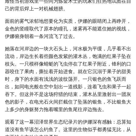
难怪当初游戏里一些同为炼金术士的玩家们狂热地试图在自
己的背后焊上一对机械翅膀。
面前的雾气浓郁地想要化为实质，伊娜的眼睛闭上再睁开，
金色的竖瞳取代了原本的瞳孔，迷雾再不能遮住她的视线，
伊娜俯身朝着一条河流飞了过去。
她落在河岸边的一块大石头上，河水极为平缓，几乎看不出
流动，岸边生长着些颜色发紫的灌木丛，饱满的红果子坠在
枝头。一只模样像蜻蜓的飞虫停在了红果子附近，锋利的口
器咬住了果肉，撕扯着开始进食。就在它沉溺于果子的甜美
时，身下的水面有浅浅的波纹荡开。一只银色的鱼飞跃而
出，如同电光般在空中划出一道残影，连着飞虫和果子一起
吞下。但这并不是这场狩猎的结束，灌木丛里激射出一团灰
色的影子，在电光石火间拦截住了坠落的银鱼，不比银鱼大
上多少的身躯努力拖着嘴里的鱼尾往岸边拖去。
观看了这一幕沼泽世界生态纪录片的伊娜深有感触：总算知
道没有鱼竿该怎么钓鱼了。这里的生物似乎都勇猛无比，从