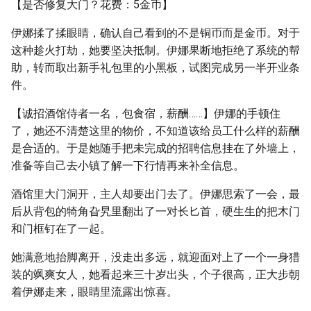
【是否修复大门？花费：5金币】
伊娜揉了揉眼睛，确认自己看到的不是铜币而是金币。对于
这种趁火打劫，她要坚决抵制。伊娜果断地拒绝了系统的帮
助，转而取出新手礼包里的小黑板，试图完成另一半开业条
件。
【诚招酒馆侍者一名，包食宿，薪酬……】伊娜的手顿住
了，她还不清楚这里的物价，不知道该给员工什么样的薪酬
是合适的。于是她随手把未完成的招聘信息挂在了外墙上，
准备等自己去小镇了解一下行情再来补全信息。
酒馆里大门洞开，主人却要出门去了。伊娜思索了一会，最
后从背包的犄角旮旯里翻出了一对长匕首，硬生生的把木门
和门框钉在了一起。
她满意地抬脚离开，没走出多远，就迎面对上了一个一身猎
装的飒爽女人，她看起来三十岁出头，个子很高，正大步朝
着伊娜走来，眼睛里流露出惊喜。