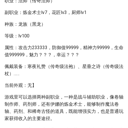
职业：法师（传奇法师）
副职业：炼金术士lv7，花匠lv3，厨师lv1
种族：龙族（黑龙）
等级：lv100
属性：攻击力233333，防御值99999，精神力99999，生命
值999999，魅力？？？，幸运？？？
佩戴装备：寒夜礼赞（传奇级法袍）、星垂之诗（传奇级法
杖）……
当前外观：无】
游戏里可以选择两种副职业，一种是战斗辅助职业，像卷轴
制作师、药剂师，还有伊娜的炼金术士，能够制作魔法卷
轴、药剂、和稀奇古怪的道具，既能增强实力，也是普通玩
家获得收入的主要途径。