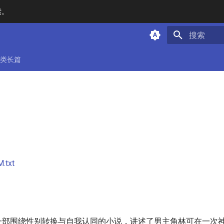
索。
键入以开始
类长篇
txt
一部围绕性别转换与自我认同的小说，讲述了男主角林可在一次