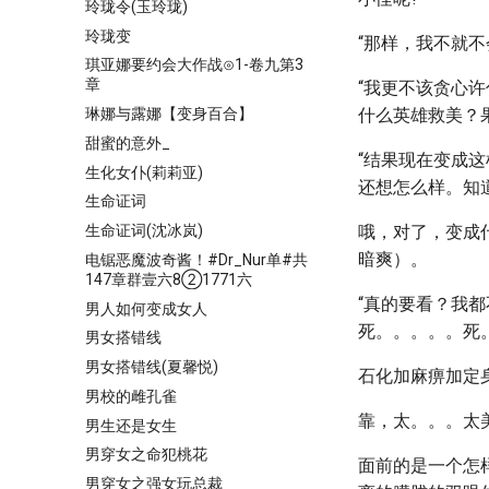
玲珑令(玉玲珑)
玲珑变
“那样，我不就不
琪亚娜要约会大作战⊙1-卷九第3
章
“我更不该贪心
琳娜与露娜【变身百合】
什么英雄救美？
甜蜜的意外_
“结果现在变成
生化女仆(莉莉亚)
还想怎么样。知
生命证词
生命证词(沈冰岚)
哦，对了，变成
暗爽）。
电锯恶魔波奇酱！#Dr_Nur单#共
147章群壹六8②1771六
“真的要看？我
男人如何变成女人
死。。。。。死
男女搭错线
男女搭错线(夏馨悦)
石化加麻痹加定
男校的雌孔雀
靠，太。。。太
男生还是女生
男穿女之命犯桃花
面前的是一个怎
男穿女之强女玩总裁