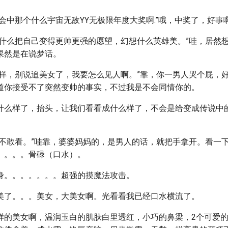
会中那个什么宇宙无敌YY无极限年度大奖啊.”哦，中奖了，好事
许什么把自己变得更帅更强的愿望，幻想什么英雄美。”哇，居然
果然是在说梦话。
这样，别说追美女了，我要怎么见人啊。”靠，你一男人哭个屁，
道你接受不了突然变帅的事实，不过我是不会同情你的。
什么样了，抬头，让我们看看成什么样了，不会是给变成传说中
都不敢看。”哇靠，婆婆妈妈的，是男人的话，就把手拿开。看一
。。。。骨碌（口水）。
身。。。。。。。超强的摸魔法攻击。
美了。。。美女，大美女啊。光看看我已经口水横流了。
样的美女啊，温润玉白的肌肤白里透红，小巧的鼻梁，2个可爱