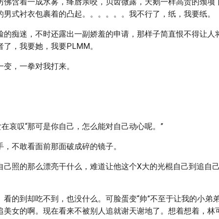
仿佛含着一成水雾，绛唇亲咬，贝齿微露，天鹅一样高贵的颈项
的男式衬衣包裹着的凸起。。。。。。我不行了，纸，我要纸。
脸的痴迷，不时还露出一副娇羞的申请，那样子简直恨不得让人
者了，我要她，我要PLMM。
一变，一拳对我打来。
。
女在哀叹“那可是你自己，怎么能对自己动心呢。”
手，不敢看面前那面破成碎的镜子。
自己照的那么漂亮干什么，难道让他这个X大的光棍自己到追自
。看的到却吃不到，也没什么。可脸蛋变“帅”不至于让我的小弟
追美女的啊。现在看来不被别人追就谢天谢地了。想着想着，林