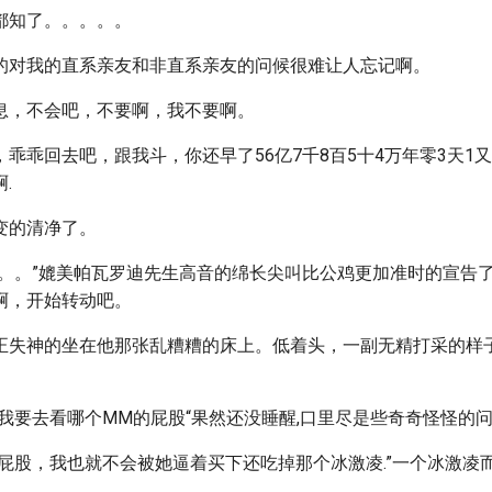
都知了。。。。。
的对我的直系亲友和非直系亲友的问候很难让人忘记啊。
息，不会吧，不要啊，我不要啊。
乖乖回去吧，跟我斗，你还早了56亿7千8百5十4万年零3天1
.
变的清净了。
。。。”媲美帕瓦罗迪先生高音的绵长尖叫比公鸡更加准时的宣告
啊，开始转动吧。
正失神的坐在他那张乱糟糟的床上。低着头，一副无精打采的样
我要去看哪个MM的屁股“果然还没睡醒,口里尽是些奇奇怪怪的问
的屁股，我也就不会被她逼着买下还吃掉那个冰激凌.”一个冰激凌