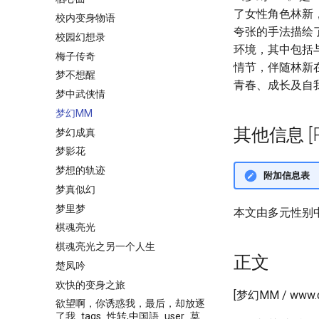
了女性角色林新
校内变身物语
夸张的手法描绘
校园幻想录
环境，其中包括
梅子传奇
情节，伴随林新
梦不想醒
青春、成长及自
梦中武侠情
梦幻MM
其他信息 [Pro
梦幻成真
梦影花
梦想的轨迹
附加信息表
梦真似幻
梦里梦
本文由多元性别
棋魂亮光
棋魂亮光之另一个人生
正文
楚凤吟
欢快的变身之旅
[梦幻MM / ww
欲望啊，你诱惑我，最后，却放逐
了我_tags_性转,中国語_user_莫