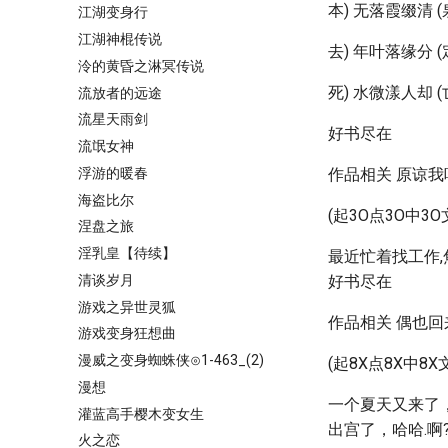
本) 无落霞缀清 
江湖变身行
江湖神棍传说
去) 年叶落缘分 
泠的黄昏之淋冥传说
死) 水微漾人却 
流放者的远途
流星天雨剑
好书尽在
流氓女神
浮游的暖春
作品相关 原谅我
海盗比尔
(起3O点3O中3O
涅盘之旅
淫乳皇【待续】
最近忙着找工作,
清谈岁月
好书尽在
游戏之异世灵狐
作品相关 偶也回
游戏变身狂想曲
漫威之变身蜘蛛侠⊙1-463_(2)
(起8X点8X中8X
漫想
一个夏天又来了
灌蓝高手樱木变女生
出宫了，哈哈.啊
火之恋