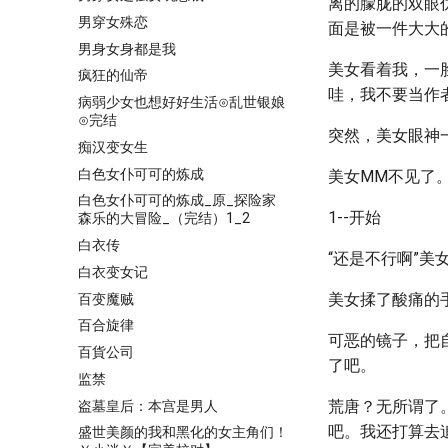
离的朦胧的双眼
男穿女殊恋
面是被一件大大
男身女身都是我
美女看着我，一
疯狂的仙帝
哇，我不要当作
病弱少女也想好好生活⊙乱世银娘
⊙完结
突然，美女眼神
痴汉变女生
白色女仆可可的炼成
美女MM不见了
白色女仆可可的炼成_原_探险家
1--开始
森乐的大冒险_（完结）1_2
白衣传
“还是不行啊”美
白衣变女记
美女揉了酸痛的
百变魔贼
百合旋律
可恶的镜子，把
百貨公司
了吧。
监禁
荒唐？无所谓了
盗墓皇后：本宫是男人
吧。我还打算去
盛世美颜的我和黑化的女主角们！