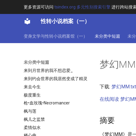
未命名文件
更多资源可访问
tsindex.org 多元性别搜索引擎
进行跨站搜
末世依恋
末世里的我不可能是弱气少女⊙软
性转小说档案（一）
饭KING⊙完结
本夫人是男人
变身文学与性转小说档案馆（一）
未分类中短篇
未分
本少爱上他
本是女生
朱槿庄园
梦幻MM
未分类中短篇
机械公主
来到月世界的我不想恋爱_
来到约会世界的我居然变成了精灵
下载:
梦幻MM.txt
来去今生
极度重生
在线阅读 梦幻MM.
枪•血玫瑰•Necromancer
枫与莲
摘要
枫儿之监禁
柔情似水
《梦幻MM》是
栖心曲