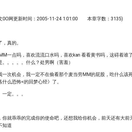
文0O网更新时间：2005-11-24 1:01:00 本章字数：3135)
了，真的。
MM一点吗，喜欢流流口水吗，喜欢kan 看看黄书吗，这碍着谁
是。。。。。什么？处男啊（害羞）
我一次机会，我一定不在偷看那个麦当劳MM的屁股，吃什么该
练什么恐怖<的回梦心经》了。
。一定。。。
，你就乖乖的完成你的使命吧，还想我给你机会，前天还有大前
不知道