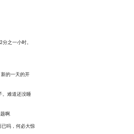
又2分之一小时。
了新的一天的开
子。难道还没睡
题啊.
而已吗，何必大惊