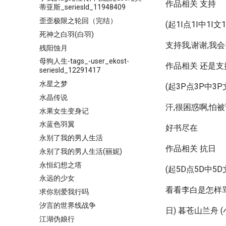
作品相关 支持
蒂亚斯_seriesId_11948409
歪歪极限之轮回（完结）
(起1I点1I中1I文
死神之白羽(白羽)
支持我,谢谢,我会
残阳蚀月
母狗人生-tags_-user_ekost-
作品相关 还是支
seriesId_12291417
水星之梦
(起3P点3P中3P
水晶传说
汗,很困惑啊,怕
水果女生变身记
水蓝色羽翼
好书尽在
永别了我的男人生活
作品相关 抗日
永别了我的男人生活(丽妮)
永恒幻想之塔
(起5D点5D中5D
永远的少女
看看李白是怎样
求你别爱我行吗
汐言的世界线战争
日) 暮苍山兰舟 
江湖伪娘行