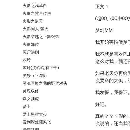
火影之浅草白
正文 1
火影之紫月传说
(起0O点0O中0O
火影之逆天
火影同人-萤火
梦幻MM
火影穿越之上舞银铃
我开始害怕做梦
火影邪传
灭尸法则
我不就是喜欢PL
灰玲
这么对我，我还
灰玲(沈玲玲,有下部)
如果老天你再给
灵祭（1-2部）
么要命的大奖，
灵魂互换之我的野蛮对头
灵魂双修
我发誓，我保证
爆女驯虎
好吧。
爱上
爱上黑帮大少
真的？？？假的
爱到深处随风飞
么说的，还当我
爱情乱调