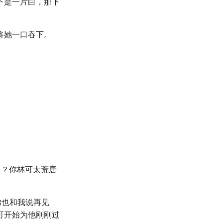
下是一片白，那下
将她一口吞下。
己？你林可太荒唐
弟也和我说再见
可开始为他刚刚过