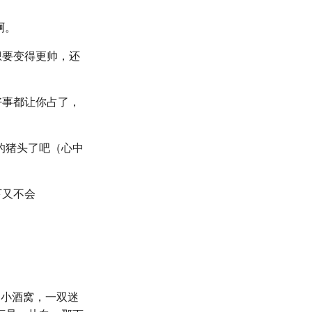
啊。
想要变得更帅，还
好事都让你占了，
的猪头了吧（心中
下又不会
的小酒窝，一双迷