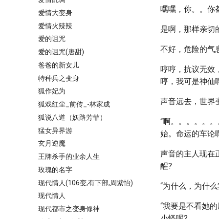
嘿嘿，你。。你
爱情大变身
爱情火辣辣
是啊，那样亲切
爱的诅咒
不好，危险的气
爱的诅咒(唐甜)
爸爸的新女儿
哼哼，抗议无效，
特种兵之变身
哼，我可是神仙啊
狐作妃为
声音远去，世界
狐戏红尘_前传_-林家成
狐说八道（妖路芳菲）
“啊。。。。。
猛女异界游
始。命运的车论
玄月逆魔
声音的主人现在
王牌杀手的业余人生
醒?
玫瑰的名字
现代情人(106变,有下部,周紫怡)
“为什么，为什么
现代情人
“我要是不看她
现代都市之变身修神
小怪呢?