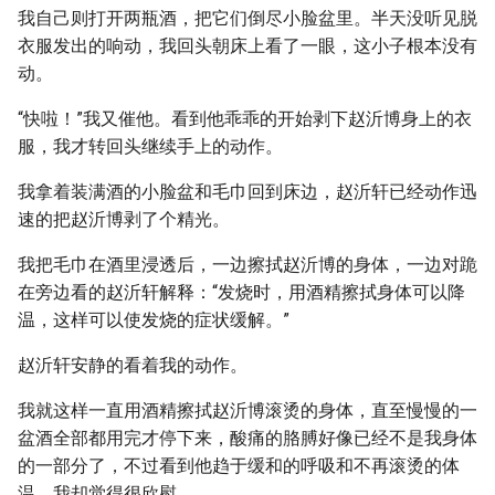
我自己则打开两瓶酒，把它们倒尽小脸盆里。半天没听见脱
衣服发出的响动，我回头朝床上看了一眼，这小子根本没有
动。
“快啦！”我又催他。看到他乖乖的开始剥下赵沂博身上的衣
服，我才转回头继续手上的动作。
我拿着装满酒的小脸盆和毛巾回到床边，赵沂轩已经动作迅
速的把赵沂博剥了个精光。
我把毛巾在酒里浸透后，一边擦拭赵沂博的身体，一边对跪
在旁边看的赵沂轩解释：“发烧时，用酒精擦拭身体可以降
温，这样可以使发烧的症状缓解。”
赵沂轩安静的看着我的动作。
我就这样一直用酒精擦拭赵沂博滚烫的身体，直至慢慢的一
盆酒全部都用完才停下来，酸痛的胳膊好像已经不是我身体
的一部分了，不过看到他趋于缓和的呼吸和不再滚烫的体
温，我却觉得很欣慰。