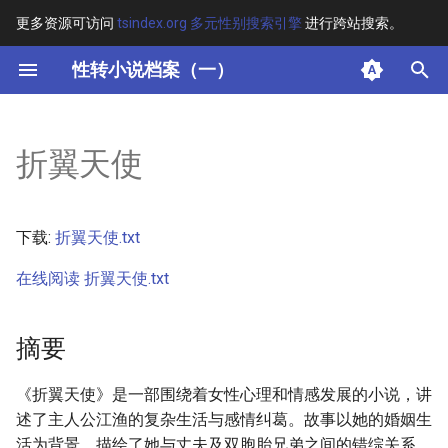
更多资源可访问
tsindex.org 多元性别搜索引擎
进行跨站搜索。
键
性转小说档案（一）
入
摘要
以
折翼天使
开
其他信息 [Processed Page
Metadata]
始
下载:
折翼天使.txt
搜
正文
在线阅读 折翼天使.txt
索
摘要
《折翼天使》是一部围绕着女性心理和情感发展的小说，讲
述了主人公江渔的复杂生活与感情纠葛。故事以她的婚姻生
活为背景，描绘了她与丈夫及双胞胎兄弟之间的错综关系。