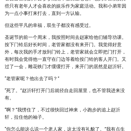
些只有老年人才会喜欢的娱乐作为家庭活动。我和小弟常因
为一点小事打来打去，直到一方认输。
但这些平凡的幸福，双生子都没有感受过。
圣诞节的前一个周末，我按照时间去赵家给他们辅导功课。
按下门铃后好长时间，老管家都没有来开门。我觉得好意
外，每次我的手才放到门铃上，老管家就会立即把门打开，
有时我会觉得他一直守在门边等着给按门铃的客人开门。又
过了一会，雕花铁门才缓缓打开，来开门的居然是赵沂轩。
“老管家呢？他出去了吗？”
“死了。”赵沂轩打开门后就径自走回屋里，也不管我进来没
有。
“啊？”我愣住了，不过很快回过神来，小跑步的追上赵沂
轩，拉住他的袖子。
“你怎么能这么说一个老人家，这太没有礼貌了。”我有点生