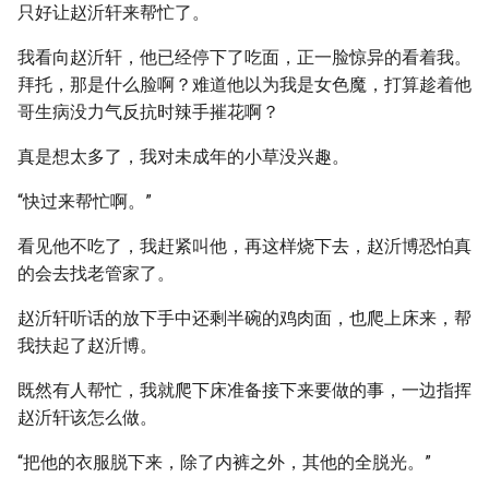
只好让赵沂轩来帮忙了。
我看向赵沂轩，他已经停下了吃面，正一脸惊异的看着我。
拜托，那是什么脸啊？难道他以为我是女色魔，打算趁着他
哥生病没力气反抗时辣手摧花啊？
真是想太多了，我对未成年的小草没兴趣。
“快过来帮忙啊。”
看见他不吃了，我赶紧叫他，再这样烧下去，赵沂博恐怕真
的会去找老管家了。
赵沂轩听话的放下手中还剩半碗的鸡肉面，也爬上床来，帮
我扶起了赵沂博。
既然有人帮忙，我就爬下床准备接下来要做的事，一边指挥
赵沂轩该怎么做。
“把他的衣服脱下来，除了内裤之外，其他的全脱光。”