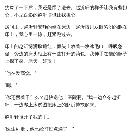
犹豫了一下后，我还是跟了进去。赵沂轩的样子让我有些担
心，不见踪影的赵沂博也让我担心。
房间里，赵沂轩安静的坐在床边，赵沂博则双眼紧闭的躺在
床上，我心里一惊，赶紧跑过去。
床上的赵沂博满脸通红，额头上放着一块冰毛巾，呼吸急
促。旁边的床头柜上有一些打开的药包。我伸手在他的脖子
上探了探。老天，好烫！
“他在发高烧。”
“嗯。”
“你还愣着干什么？赶快送他上医院啊。”我一边命令赵沂
轩，一边爬上床试图把床上的赵沂博扶起来。
赵沂轩拉开了我的手。
“医生刚走，他已经打过点滴了。”