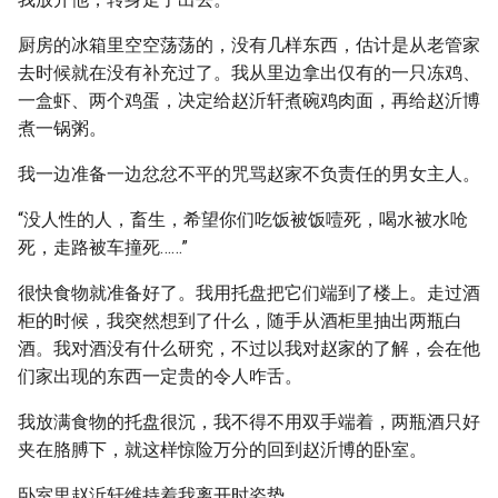
厨房的冰箱里空空荡荡的，没有几样东西，估计是从老管家
去时候就在没有补充过了。我从里边拿出仅有的一只冻鸡、
一盒虾、两个鸡蛋，决定给赵沂轩煮碗鸡肉面，再给赵沂博
煮一锅粥。
我一边准备一边忿忿不平的咒骂赵家不负责任的男女主人。
“没人性的人，畜生，希望你们吃饭被饭噎死，喝水被水呛
死，走路被车撞死……”
很快食物就准备好了。我用托盘把它们端到了楼上。走过酒
柜的时候，我突然想到了什么，随手从酒柜里抽出两瓶白
酒。我对酒没有什么研究，不过以我对赵家的了解，会在他
们家出现的东西一定贵的令人咋舌。
我放满食物的托盘很沉，我不得不用双手端着，两瓶酒只好
夹在胳膊下，就这样惊险万分的回到赵沂博的卧室。
卧室里赵沂轩维持着我离开时姿势。