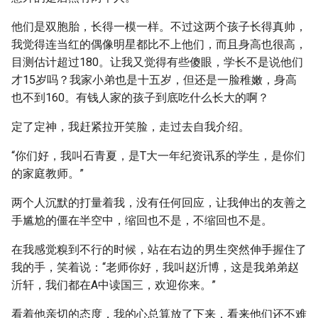
他们是双胞胎，长得一模一样。不过这两个孩子长得真帅，
我觉得连当红的偶像明星都比不上他们，而且身高也很高，
目测估计超过180。让我又觉得有些傻眼，学长不是说他们
才15岁吗？我家小弟也是十五岁，但还是一脸稚嫩，身高
也不到160。有钱人家的孩子到底吃什么长大的啊？
定了定神，我赶紧拉开笑脸，走过去自我介绍。
“你们好，我叫石青夏，是T大一年纪资讯系的学生，是你们
的家庭教师。”
两个人沉默的打量着我，没有任何回应，让我伸出的友善之
手尴尬的僵在半空中，缩回也不是，不缩回也不是。
在我感觉糗到不行的时候，站在右边的男生突然伸手握住了
我的手，笑着说：“老师你好，我叫赵沂博，这是我弟弟赵
沂轩，我们都在A中读国三，欢迎你来。”
看着他亲切的态度，我的心总算放了下来，看来他们还不难