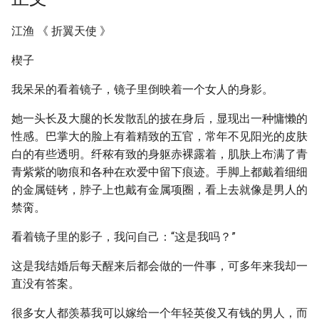
江渔 《 折翼天使 》
楔子
我呆呆的看着镜子，镜子里倒映着一个女人的身影。
她一头长及大腿的长发散乱的披在身后，显现出一种慵懒的
性感。巴掌大的脸上有着精致的五官，常年不见阳光的皮肤
白的有些透明。纤秾有致的身躯赤裸露着，肌肤上布满了青
青紫紫的吻痕和各种在欢爱中留下痕迹。手脚上都戴着细细
的金属链铐，脖子上也戴有金属项圈，看上去就像是男人的
禁脔。
看着镜子里的影子，我问自己：“这是我吗？”
这是我结婚后每天醒来后都会做的一件事，可多年来我却一
直没有答案。
很多女人都羡慕我可以嫁给一个年轻英俊又有钱的男人，而