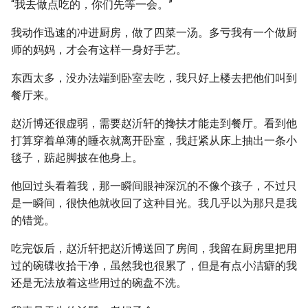
“我去做点吃的，你们先等一会。”
我动作迅速的冲进厨房，做了四菜一汤。多亏我有一个做厨
师的妈妈，才会有这样一身好手艺。
东西太多，没办法端到卧室去吃，我只好上楼去把他们叫到
餐厅来。
赵沂博还很虚弱，需要赵沂轩的搀扶才能走到餐厅。看到他
打算穿着单薄的睡衣就离开卧室，我赶紧从床上抽出一条小
毯子，踮起脚披在他身上。
他回过头看着我，那一瞬间眼神深沉的不像个孩子，不过只
是一瞬间，很快他就收回了这种目光。我几乎以为那只是我
的错觉。
吃完饭后，赵沂轩把赵沂博送回了房间，我留在厨房里把用
过的碗碟收拾干净，虽然我也很累了，但是有点小洁癖的我
还是无法放着这些用过的碗盘不洗。