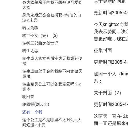
关于更新的问题
身为软萌魔王的我不想被说可爱⊙
太监
更新时间2005-4-9
身为龙娘怎么会被捕获⊙纯洁的白
浊⊙未完
今天knight
转世为狐
我表示赞同，决
转世圣女（完）_(3)
告更好啦，现在
转折三部曲之创世记
征集封面
转生之恋
转生成人族女帝后沦为无脑爆乳便
更新时间2005-4-9
器
转生成白丝千金的我绝不向龙傲天
被同一个人（kn
屈服
系：
转生精灵公主可以备受宠爱吗？⊙
完本
关于封面（2）
轮回誓
更新时间2005-4-1
轮回誓(刘云非)
还有一个我
这两天一直在找
这个公主是不是哪里不太对劲⊙人
面一直还是原来
间烂漫⊙未完