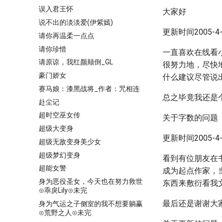
误入君王怀
大家好
说不出的淡淡爱(伊紫嫣)
更新时间2005-4-4
请你再温柔一点点
请你珍惜
一直喜欢在线看
请原谅，我红颜颠倒_GL
很努力地，尽快
豪门娇女
什么建议尽管说
赛马娘：漆黑战将_作者：咒相连
总之毕竟我还是
赴尘记
超时空巫女传
关于字数的问题
超级大变身
更新时间2005-4-6
超级无敌变身美少女
超级梦幻变身
看到有位朋友在
超能女警
成为起点作家，
身为恶役圣女，今天也在努力救世
东西来敷衍看我
⊙乖戾Lily⊙未完
最后还是谢谢大
身为气运之子侧室的我不想要躺赢
⊙荒野之人⊙未完