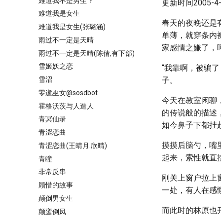
难道我不是男生？
更新时间2005-4-4
难道我是女生
春天的夜晚还是
难道我是女生(张璐涵)
单薄，就穿条内
雨过不一定是天晴
家感情之嫌了，
雨过不一定是天晴(陈倩,有下部)
雪姬妖之恋
“我靠啊，被骗了
雪沼
子。
零逝巫女@sosdbot
今天在教室闲聊
霍格沃茨与人造人
的传说般的描述
青冥仙录
如今鼻子下都挂
青涩恋曲
摸摸后脑勺，嘴
青涩恋曲(王晴月.欣晴)
起来，索性就直
青瞳
非常反串
刚关上窗户拉上
顾惜的故事
一处，有人在感
颠倒男女生
而此时的林原也
颠鸾倒凤