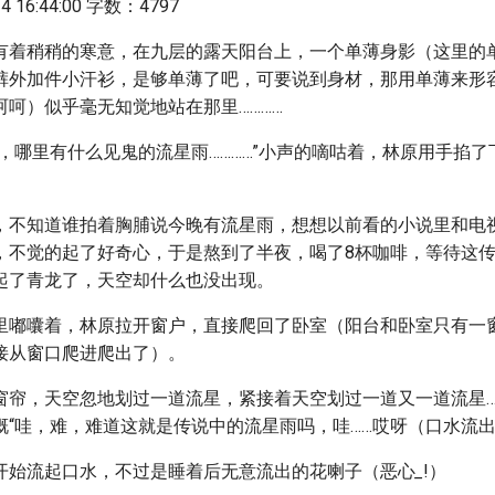
 16:44:00 字数：4797
有着稍稍的寒意，在九层的露天阳台上，一个单薄身影（这里的
裤外加件小汗衫，是够单薄了吧，可要说到身材，那用单薄来形
呵呵）似乎毫无知觉地站在那里…………
，哪里有什么见鬼的流星雨…………”小声的嘀咕着，林原用手掐
，不知道谁拍着胸脯说今晚有流星雨，想想以前看的小说里和电
，不觉的起了好奇心，于是熬到了半夜，喝了8杯咖啡，等待这
起了青龙了，天空却什么也没出现。
里嘟囔着，林原拉开窗户，直接爬回了卧室（阳台和卧室只有一
接从窗口爬进爬出了）。
窗帘，天空忽地划过一道流星，紧接着天空划过一道又一道流星…
慨“哇，难，难道这就是传说中的流星雨吗，哇……哎呀（口水流
开始流起口水，不过是睡着后无意流出的花喇子（恶心
_
!）