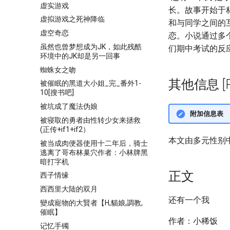
虚实游戏
长。故事开始于
虚拟游戏之死神降临
和与同学之间的
虚空奇恋
恋。小说通过多
虽然也曾梦想成为JK，如此残酷
们期中考试的反
环境中的JK却是另一回事
蜘蛛女之吻
其他信息 [Pro
被催眠的黑道大小姐_完_番外1-
10[搜书吧]
被坑成了魔法伪娘
附加信息表
被寝取的勇者由性转少女来拯救
(正传+if1+if2）
本文由多元性别
被当成肉便器使用十二年后，骑士
逃离了哥布林巢穴作者：小林牌黑
暗打字机
正文
西子情缘
西西里大陆的双月
还有一个我
變成寵物的大賢者【H,貓娘,調教,
催眠】
作者：小稀饭
记忆手镯