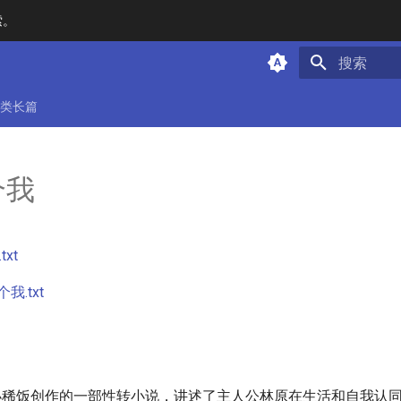
索。
键入以开始
类长篇
个我
xt
我.txt
是小稀饭创作的一部性转小说，讲述了主人公林原在生活和自我认