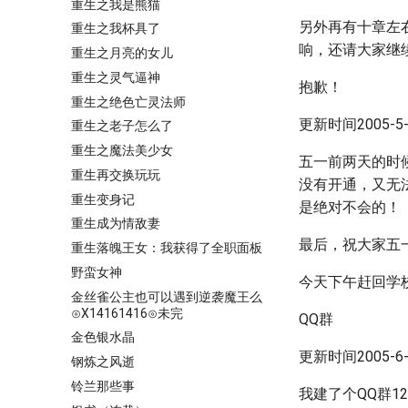
重生之我是熊猫
另外再有十章左
重生之我杯具了
响，还请大家继
重生之月亮的女儿
重生之灵气逼神
抱歉！
重生之绝色亡灵法师
更新时间2005-5-4
重生之老子怎么了
重生之魔法美少女
五一前两天的时
重生再交换玩玩
没有开通，又无
重生变身记
是绝对不会的！
重生成为情敌妻
最后，祝大家五
重生落魄王女：我获得了全职面板
野蛮女神
今天下午赶回学
金丝雀公主也可以遇到逆袭魔王么
⊙X14161416⊙未完
QQ群
金色银水晶
更新时间2005-6-2
钢炼之风逝
铃兰那些事
我建了个QQ群1