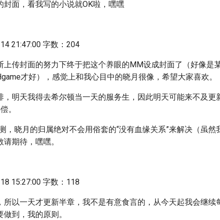
的封面，看我写的小说就OK啦，嘿嘿
4 21:47:00 字数：204
断上传封面的努力下终于把这个养眼的MM设成封面了（好像是
Hgame才好），感觉上和我心目中的晓月很像，希望大家喜欢。
排，明天我得去希尔顿当一天的服务生，因此明天可能来不及更
补偿。
y猜测，晓月的归属绝对不会用俗套的“没有血缘关系”来解决（虽
敬请期待，嘿嘿。
8 15:27:00 字数：118
，所以一天才更新半章，我不是有意食言的，从今天起我会继续
要做到，我的原则。