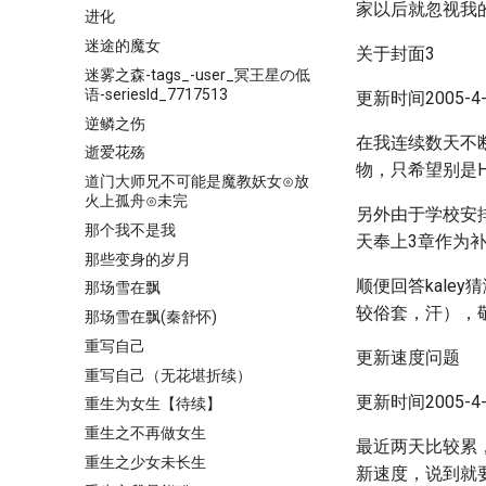
家以后就忽视我
进化
迷途的魔女
关于封面3
迷雾之森-tags_-user_冥王星の低
语-seriesId_7717513
更新时间2005-4-1
逆鳞之伤
在我连续数天不
逝爱花殇
物，只希望别是
道门大师兄不可能是魔教妖女⊙放
火上孤舟⊙未完
另外由于学校安
那个我不是我
天奉上3章作为
那些变身的岁月
顺便回答kale
那场雪在飘
较俗套，汗），
那场雪在飘(秦舒怀)
重写自己
更新速度问题
重写自己（无花堪折续）
更新时间2005-4-1
重生为女生【待续】
重生之不再做女生
最近两天比较累
重生之少女未长生
新速度，说到就