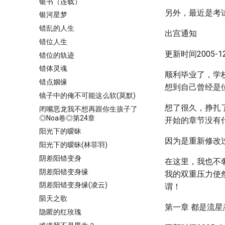
银书（连载）
另外，最近是考
银河星梦
错乱的人生
出宫通知
错位人生
更新时间2005-12-
错位的轨迹
错体灵魂
顺利毕业了，学
错点姻缘
想到自己曾经是
镜子中的俺不可能这么软(莫默)
想了很久，挣扎
闭嘴恶龙我不想再跟你生孩子了
◎Noa卷◎第24章
开始的章节没有
阳光下的暧昧
因为是重新修改
阳光下的暧昧(林菲羽)
阴差阳错变身
在这里，我也不
阴差阳错变身缘
我的双重压力使
阴差阳错变身缘(凌云)
谓！
陨天之歌
第一章 都是流星
隐匿的红玫瑰