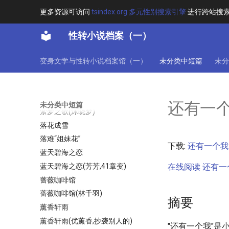
茉莉花开
更多资源可访问
tsindex.org 多元性别搜索引擎
进行跨站搜
荣华富贵
荻荻公主
性转小说档案（一）
莉莉斯的女儿(王莉)
莉莉斯的女儿（三部曲之一）
变身文学与性转小说档案馆（一）
未分类中短篇
未分
莽君欲情
萌狐音乐家
萝莉风纪委员的吐槽笔记
还有一
未分类中短篇
萦梦之歌(沐晓梦)
落花成雪
落难“姐妹花”
下载:
还有一个我.t
蓝天碧海之恋
蓝天碧海之恋(芳芳,41章变)
在线阅读 还有一个
蔷薇咖啡馆
蔷薇咖啡馆(林千羽)
摘要
薰香轩雨
薰香轩雨(优薰香,抄袭别人的)
"还有一个我"