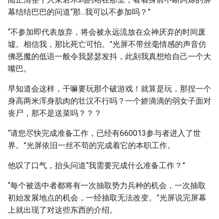
幕结结巴巴的问道“那...我可以不参加吗？”
“不参加即代表放弃，将会被永远流放在众神厌弃的时间废
墟。相信我，那比死亡可怕。”光屏不带丝毫情感的声音仿
佛恶魔的低语一般令我瑟瑟发抖，此刻我真想给自己一个大
嘴巴。
早知道会这样，干嘛要玩那个破游戏！就算是玩，那捏一个
身高两米浑身肌肉的壮汉不行吗？一个娇滴滴的弱女子面对
丧尸，那不是送菜吗？？？
“请您尽快完成准备工作，已经有660013参与者进入了世
界。”光屏依旧一丝不苟的完成着它的本职工作。
他叹了口气，抬头问道“我需要完成什么准备工作？”
“每个被选中者都将有一次抽取势力兵种的机会，一次抽取
初始发展地点的机会，一经抽取无法改变。”光屏说完屏幕
上就出现了对这些东西的介绍。