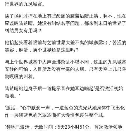
行世界的九凤城寨。
揉了揉刚才摔在地上有些酸痛的膝盖后陆正清，啊不，现在
应该叫陆芷晴。她没有纠结名字问题，都来到末日的世界了
纠结男女有用吗？
她抬起头看着眼前与之前世界大差不离的城寨露出了苦涩的
笑容，麻蛋，换个世界还是这里吗？
与上个世界城寨中人声鼎沸杂乱不堪不同，这里的九凤城寨
安静的可怕，入目所及没有丝毫的人烟。只有天空上几只乌
鸦嘎嘎的叫着。
陆芷晴站起身子后一道提示音在她耳边响起“是否激活初始
领地。”
“激活。”心中默念一声，一道蓝色的流光从她身体中飞出化
作一层淡蓝色的光罩逐渐扩大慢慢包裹住整个城。
“领地已激活，无敌时间：6天23小时51分。首次激活领地