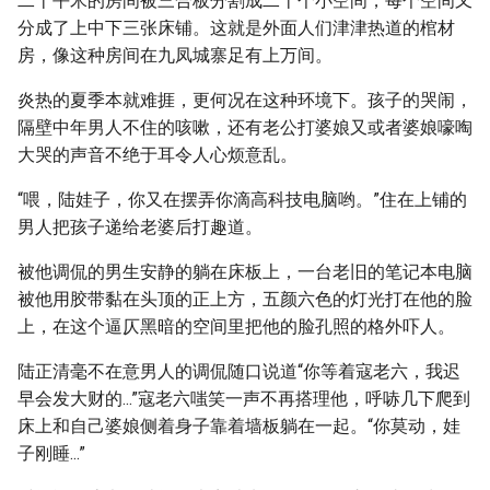
二十平米的房间被三合板分割成二十个小空间，每个空间又
分成了上中下三张床铺。这就是外面人们津津热道的棺材
房，像这种房间在九凤城寨足有上万间。
炎热的夏季本就难捱，更何况在这种环境下。孩子的哭闹，
隔壁中年男人不住的咳嗽，还有老公打婆娘又或者婆娘嚎啕
大哭的声音不绝于耳令人心烦意乱。
“喂，陆娃子，你又在摆弄你滴高科技电脑哟。”住在上铺的
男人把孩子递给老婆后打趣道。
被他调侃的男生安静的躺在床板上，一台老旧的笔记本电脑
被他用胶带黏在头顶的正上方，五颜六色的灯光打在他的脸
上，在这个逼仄黑暗的空间里把他的脸孔照的格外吓人。
陆正清毫不在意男人的调侃随口说道“你等着寇老六，我迟
早会发大财的...”寇老六嗤笑一声不再搭理他，呼哧几下爬到
床上和自己婆娘侧着身子靠着墙板躺在一起。“你莫动，娃
子刚睡...”