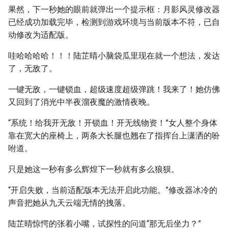
果然，下一秒她的眼前就弹出一个提示框：月影风灵修改器
已经成功加载完毕，检测到游戏环境与当前版本不符，已自
动修改为适配版。
哇哈哈哈哈！！！陆芷晴小脑袋瓜里现在就一个想法，发达
了，无敌了。
一键无敌，一键锁血，超级速度超级弹跳！我来了！她仿佛
又回到了消光中半夜溜夜魔的激情夜晚。
“系统！给我开无敌！开锁血！开无线物资！”女人整个身体
靠在宽大的座椅上，两条大长腿也翘在了指挥台上潇洒的吩
咐道。
只是她这一秒有多么辉煌下一秒就有多么狼狈。
“开启失败，当前适配版本无法开启此功能。”修改器冰冷的
声音把她从九天云端无情的拽落。
陆芷晴惊愕的张着小嘴，试探性的问道“那无后坐力？”