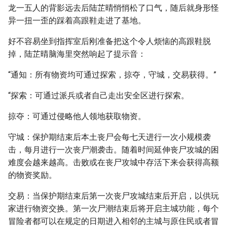
龙一五人的背影远去后陆芷晴悄悄松了口气，随后就身形怪
异一扭一歪的踩着高跟鞋走进了基地。
好不容易坐到指挥室后刚准备把这个令人烦恼的高跟鞋脱
掉，陆芷晴脑海里突然响起了提示音：
“通知：所有物资均可通过探索，掠夺，守城，交易获得。”
“探索：可通过派兵或者自己走出安全区进行探索。
掠夺：可通过侵略他人领地获取物资。
守城：保护期结束后本土丧尸会每七天进行一次小规模袭
击，每月进行一次丧尸潮袭击。随着时间延伸丧尸攻城的困
难度会越来越高。击败或在丧尸攻城中存活下来会获得高额
的物资奖励。
交易：当保护期结束后第一次丧尸攻城结束后开启，以供玩
家进行物资交换。第一次尸潮结束后将开启主城功能，每个
冒险者都可以在规定的日期进入相邻的主城与原住民或者冒