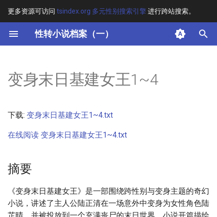
更多资源可访问
tsindex.org 多元性别搜索引擎
进行跨站搜索。
键
性转小说档案（一）
入
摘要
以
变身末日基建女王1~4
开
其他信息 [Processed Page
Metadata]
始
下载:
变身末日基建女王1~4.txt
搜
正文
在线阅读 变身末日基建女王1~4.txt
索
摘要
《变身末日基建女王》是一部围绕跨性别与变身主题的奇幻
小说，讲述了主人公陆正清在一场意外中变身为女性角色陆
芷晴，并被投放到一个充满丧尸的末日世界。小说开篇描绘