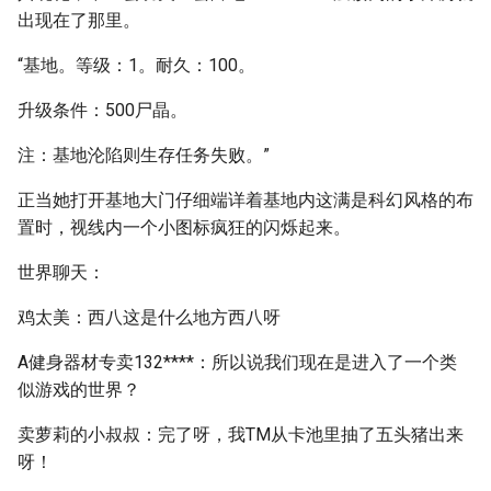
出现在了那里。
“基地。等级：1。耐久：100。
升级条件：500尸晶。
注：基地沦陷则生存任务失败。”
正当她打开基地大门仔细端详着基地内这满是科幻风格的布
置时，视线内一个小图标疯狂的闪烁起来。
世界聊天：
鸡太美：西八这是什么地方西八呀
A健身器材专卖132****：所以说我们现在是进入了一个类
似游戏的世界？
卖萝莉的小叔叔：完了呀，我TM从卡池里抽了五头猪出来
呀！