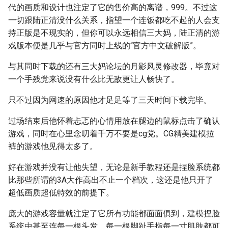
代的画质和设计也注定了它的售价高的离谱，999。不过这
一切跟陆正清没什么关系，指望一个连饭都吃不起的人会支
持正版是不现实的，但你可以永远相信三大妈，陆正清的游
戏版本便是几乎与官方同时上线的“官方中文破解版”。
与其同时下载的还有三大妈论坛的月影风灵修改器，毕竟对
一个手残党来说没有什么比无敌更让人畅快了。
只不过因为网速的原因他才足足等了三天时间下载完毕。
过场结束后他怀着忐忑的心情用放在腿边的鼠标点击了确认
游戏，同时在心里念叨着千万不要是cg党。CG精美建模拉
裤的游戏他见得太多了。
好在游戏并没有让他失望，无论是新手教程还是捏脸系统都
比那些所谓的3A大作高出不止一个档次，这还是他只开了
超低画质超低特效的前提下。
庞大的游戏容量就注定了它所有功能都面面俱到，建模捏脸
系统中甚至连每一根头发，每一根脚趾手指每一寸肌肤都可