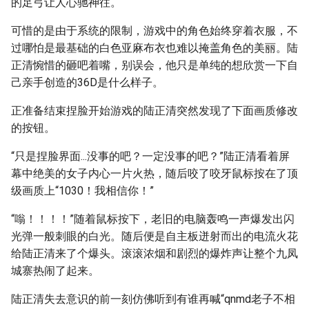
的足弓让人心驰神往。
可惜的是由于系统的限制，游戏中的角色始终穿着衣服，不
过哪怕是最基础的白色亚麻布衣也难以掩盖角色的美丽。陆
正清惋惜的砸吧着嘴，别误会，他只是单纯的想欣赏一下自
己亲手创造的36D是什么样子。
正准备结束捏脸开始游戏的陆正清突然发现了下面画质修改
的按钮。
“只是捏脸界面...没事的吧？一定没事的吧？”陆正清看着屏
幕中绝美的女子内心一片火热，随后咬了咬牙鼠标按在了顶
级画质上“1030！我相信你！”
“嗡！！！！”随着鼠标按下，老旧的电脑轰鸣一声爆发出闪
光弹一般刺眼的白光。随后便是自主板迸射而出的电流火花
给陆正清来了个爆头。滚滚浓烟和剧烈的爆炸声让整个九凤
城寨热闹了起来。
陆正清失去意识的前一刻仿佛听到有谁再喊“qnmd老子不相