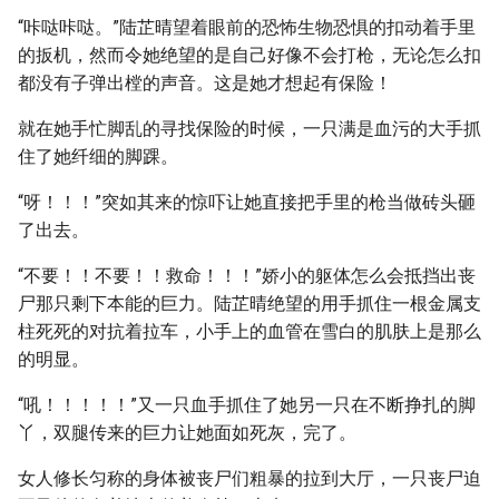
“咔哒咔哒。”陆芷晴望着眼前的恐怖生物恐惧的扣动着手里
的扳机，然而令她绝望的是自己好像不会打枪，无论怎么扣
都没有子弹出樘的声音。这是她才想起有保险！
就在她手忙脚乱的寻找保险的时候，一只满是血污的大手抓
住了她纤细的脚踝。
“呀！！！”突如其来的惊吓让她直接把手里的枪当做砖头砸
了出去。
“不要！！不要！！救命！！！”娇小的躯体怎么会抵挡出丧
尸那只剩下本能的巨力。陆芷晴绝望的用手抓住一根金属支
柱死死的对抗着拉车，小手上的血管在雪白的肌肤上是那么
的明显。
“吼！！！！！”又一只血手抓住了她另一只在不断挣扎的脚
丫，双腿传来的巨力让她面如死灰，完了。
女人修长匀称的身体被丧尸们粗暴的拉到大厅，一只丧尸迫