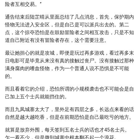
险者互相交易。”
通告结束后陆芷晴从里面总结了几点消息，首先，保护期内
怪物无法进入安全区，但是自己是可以派兵出去的。第二
点，这个掠夺恐怕是在鼓励冒险者之间相互攻击，只是不知
道自己附近有没有冒险者存在，这个需要注意。
最让她担心的就是攻城，即便是玩过再多游戏，看过再多末
日电影可是毕竟从来没有真的接触过丧尸。没有接触过那种
满身腐肉的嗜血怪物，作为一个普通人说不恐惧是不可能
的。
而且看着它的介绍，恐怕所谓的小规模袭击也不可能会是自
己加上五个士兵就能挡住的。
而且九凤城寨太大了，里外足有四层之多，长远点来看的话
自然是越大越吃香，但是在前期恐怕是自己最吃亏的地方。
就算是放弃外围，每天签到五名士兵的话也才45名士兵。
乍一看不少，但是撒到城寨中根本翻不起一个浪花。