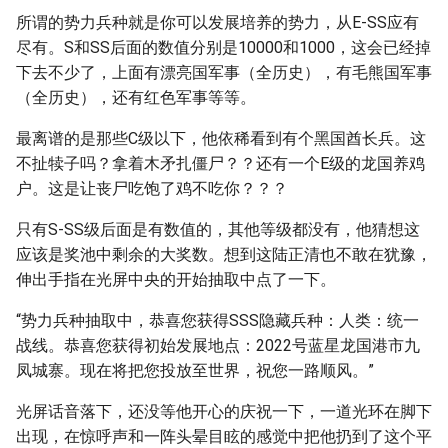
所谓的势力兵种就是你可以发展培养的势力，从E-SS应有
尽有。S和SS后面的数值分别是10000和1000，这会已经掉
下去不少了，上面有漂亮国军事（全历史），有毛熊国军事
（全历史），还有红色军事等等。
最离谱的是那些C级以下，他依稀看到有个黑国酋长兵。这
不扯犊子吗？拿着木矛扎僵尸？？还有一个E级的龙国养鸡
户。这是让丧尸吃饱了鸡不吃你？？？
只有S-SS级后面是有数值的，其他等级都没有，他猜想这
应该是奖池中剩余的大奖数。想到这陆正清也不敢在犹豫，
伸出手指在光屏中央的开始抽取中点了一下。
“势力兵种抽取中，恭喜您获得SSS隐藏兵种：人类：统一
战线。恭喜您获得初始发展地点：2022号蓝星龙国港市九
凤城寨。现在将把您投放至世界，祝您一路顺风。”
光屏话音落下，还没等他开心的庆祝一下，一道光环在脚下
出现，在惊呼声和一阵头晕目眩的感觉中把他扔到了这个平