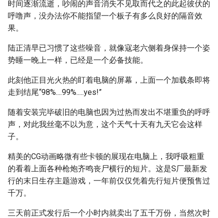
时间逐渐流逝，吵闹的声音消失不见取而代之的此起彼伏的
呼噜声，没办法你不能指望一个板子有多么良好的隔音效
果。
陆正清早已习惯了这些噪音，就像寇老六侧着身保持一个姿
势睡一晚上一样，已经是一个必备技能。
此刻他正目光火热的盯着电脑的屏幕，上面一个加载条即将
走到结尾“98%....99%.....yes!”
随着安装完毕破旧的电脑也因为过热而发出不堪重负的呼呼
声，对此我丝毫不以为意，这个天气十天有九天它会这样
子。
精美的CG动画略微有些卡顿的展现在电脑上，我呼吸粗重
的看着上面各种枪炮齐鸣丧尸横行的短片。这是S厂最新发
行的末日生存主题游戏，一年前仅仅凭着先行短片便预售过
千万。
三天前正式发行后一个小时内就卖出了五千万份，当然次时