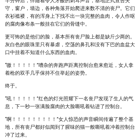
半分钟后，伴随着令人牙酸的刺耳声音，基地正式宣告失
守，窗户，墙边，各种角落开始爬进来数不清的丧尸。它们
衣衫褴褛，有的浑身上下找不出一块完整的血肉，令人作呕
的腐肉像布条一般挂在它们的骨缝中。
更可怖的是他们的脸，基本所有丧尸脸上都是缺斤少两的。
灰白色的眼珠里只有暴虐，空荡的鼻孔和没有下巴的血盆大
口中挂着不知道什么东西的血肉。
“嗷！！！！！”嘈杂的奔跑声距离控制台愈来愈近，女人拿
着枪的双手几乎保持不住举起的姿势。
终于。
“吼！！！！！”红色的灯光照耀下一名丧尸发现了生人的气
息，下一秒一张满脸腐肉的大脸嘶吼着钻进了控制台。
“啊！！！！！！！！！”女人惊恐的声音瞬间传遍了整个基
地，所有丧尸都好似闻到了腥味的猫一般嘶吼着冲着控制台
冲了过来。