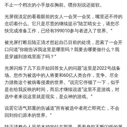
不止一个档次的小手放在胸前。嘿你别说还挺软。
光屏很淡定的看着眼前的女人一会哭一会笑，嘴里还不停的
念叨着什么。它只是尽责的继续提示“陆芷晴女士，请您尽
快完成准备工作，已经有399010参与者进入了世界。”
被光屏打断后陆正清才想起自己目前的处境，思索了一会开
口问道“你能告诉我这里是哪里吗？我要去哪要做什么？我
是穿越到游戏里面了吗？”
光屏闪烁了几下后开始回答女人的问题“这里是2022号战备
场。您作为被选中的人将要和60亿人类合作，竞争。尽全
力拯救这个被病毒侵袭的世界。”说完它停顿了一下，似乎
是在给我反映的时间，而后才继续说道“这里不是游戏，对
选中者来说这里就是现实，是众神的游戏。”
说罢它语气郑重的告诫道“所有被选中者死亡即死亡，不会
回到你们原本的世界。”
陆正清整个人呆若木鸡的站在那里，看着身前不断闪烁的屏