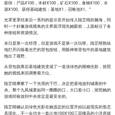
获得：尸晶X100，木材X100，矿石X100，食物X100，水
源X100。获得基础建筑：基地X1，召唤池X1。”
光罩笼罩结束后一系列的提示音开始传入陆芷晴的脑海，同
时一个好像游戏视角的主界面浮现先她眼前，上面标注了各
种按钮和资源情况。
末日是第一次经理，但是游戏不是第一次玩呀。陆芷晴熟练
地打开闪烁着光芒的背包按钮，用眼神将背包中的基地建筑
拖出了视野。
从背包脱离后基地建筑变成了一道淡绿色的模糊光影，按照
她的视线来回调整着方位。
陆芷晴摩擦了一下光滑的下巴，决定把基地放到城寨的中
央。整个九凤城寨如同一圈圈的口，大口套小口，按照她的
游戏经验放到中央肯定是最安全的。
陆芷晴确认后绿色光影在她选定的位置开始以超现实的形态
具现化，不一会功夫一套占地100X100三层楼高的小洋房就