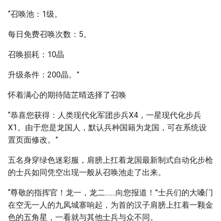
“召唤池：1级。
每日免费召唤次数：5。
召唤损耗：10晶
升级条件：200晶。”
怀着满心的期待陆芷晴选择了召唤
“恭喜您获得：人类现代化军团步兵X4，一星现代化步兵
X1。由于您是龙国人，默认兵种国籍为龙国，可在系统设
置页面修改。”
五名身穿绿色迷彩服，肩膀上扛着龙国最新制式自动化步枪
的士兵如同凭空出现一般从召唤池走了出来。
“尊敬的指挥官！龙一，龙二.......向您报道！”士兵们的大嗓门
在空无一人的九凤城寨响起，为首的汉子肩膀上扛着一颗金
色的五角星，一看就与其他士兵与众不同。