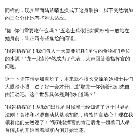
同样的，现实里面陆芷晴也换成了这身装扮，脚下突然增加
的三公分让她有些难以适应。
“额...你们需要吃什么吗？”五名士兵依旧如同标枪一般站在
她身前，陆芷晴有些尴尬的问道。
“报告指挥官！我们每人一天需要消耗1单位的食物和1单位
的水源！”龙一此刻俨然成为了代表，大声回答着指挥官的
问题。
这一下陆芷晴更加尴尬了，本来就不擅长交流的她和士兵们
大眼瞪小眼，过了好一会才开口道“那龙一你领着他们先自
由活动吧。这个世界具体规则你知道吗？”
“报告指挥官！从我们出现的时候就已经知道了这个世界的
法则！食物和水源自动从基地扣除，请指挥官放心！现在我
领着他们去巡逻了！”得到指挥官的肯定后龙一领着四人昂
首阔步的开始围着城寨内侧开始巡逻。