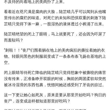
不及待的向着地上的美肉扑了上来。
看着近在咫尺满是腐肉的大脸，陆芷晴几乎可以闻到从他嘴
里传出的腐烂的味道。对死亡的未知和恐惧双重的刺激下陆
芷晴只觉得下体一麻，一股湿热的液体透过小裤涌了出来。
陆芷晴绝望的闭上了眼睛，马上就要死了，还会因为吓尿了
而羞耻吗？
“刺啦！！”丧尸们围着躺在地上的美肉疯狂的撕扯着她的衣
物。转眼间黑色的制服就变成了一条条布条飞扬在基地的上
空。
闭上眼睛等待死亡降临的陆芷晴只觉得想象中被撕咬的痛苦
没有传来，正准备睁开双眼的时候，胸前的两团柔软却突然
被冰冷湿滑的东西包裹，恍惚间她还感受到了牙齿的掠过。
这一下更让她心如死灰，原来是要从那里开始吃吗？狗日的
丧尸，连变成这样都知道那里好吃吗？