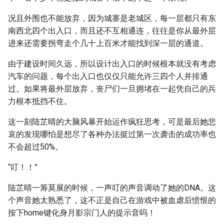
况且外围也不能放弃，因为城寨是老城区，每一层都只有东
南西北四个出入口，而且还不互相通连，往往是你从最外层
进来还需要拐弯走个几十上百米才能找到深一层的通道。
由于建设时间久远，所以设计出入口的时候根本就没有考虑
汽车的问题，每个出入口也仅仅只能允许三四个人并排通
过。如果将最外层放弃，丧尸们一旦拥堵在一起凭自己的兵
力根本抵挡不住。
这一刻陆芷晴的大脑风暴开始运作疯狂思考，可是最后她悲
哀的发现哪怕是想尽了各种办法挺过第一次袭击的成功率也
不会超过50%。
“叮！！”
陆芷晴一筹莫展的时候，一声叮的声音调动了她的DNA。这
个声音她太熟悉了，这不正是自己在游戏中被血虐后愤恨的
按下home键化身月影宗门人的提示音吗！