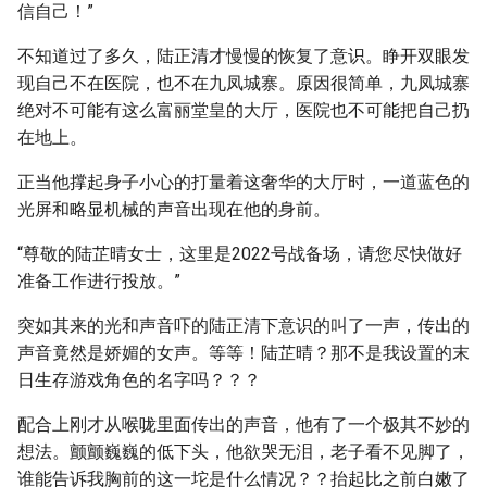
信自己！”
不知道过了多久，陆正清才慢慢的恢复了意识。睁开双眼发
现自己不在医院，也不在九凤城寨。原因很简单，九凤城寨
绝对不可能有这么富丽堂皇的大厅，医院也不可能把自己扔
在地上。
正当他撑起身子小心的打量着这奢华的大厅时，一道蓝色的
光屏和略显机械的声音出现在他的身前。
“尊敬的陆芷晴女士，这里是2022号战备场，请您尽快做好
准备工作进行投放。”
突如其来的光和声音吓的陆正清下意识的叫了一声，传出的
声音竟然是娇媚的女声。等等！陆芷晴？那不是我设置的末
日生存游戏角色的名字吗？？？
配合上刚才从喉咙里面传出的声音，他有了一个极其不妙的
想法。颤颤巍巍的低下头，他欲哭无泪，老子看不见脚了，
谁能告诉我胸前的这一坨是什么情况？？抬起比之前白嫩了