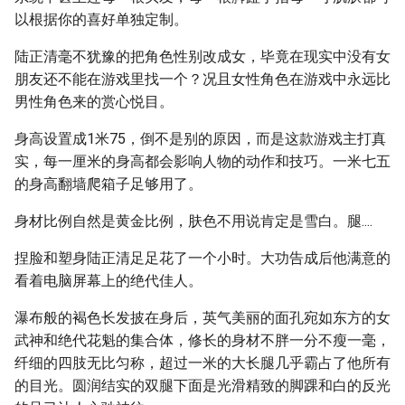
以根据你的喜好单独定制。
陆正清毫不犹豫的把角色性别改成女，毕竟在现实中没有女
朋友还不能在游戏里找一个？况且女性角色在游戏中永远比
男性角色来的赏心悦目。
身高设置成1米75，倒不是别的原因，而是这款游戏主打真
实，每一厘米的身高都会影响人物的动作和技巧。一米七五
的身高翻墙爬箱子足够用了。
身材比例自然是黄金比例，肤色不用说肯定是雪白。腿....
捏脸和塑身陆正清足足花了一个小时。大功告成后他满意的
看着电脑屏幕上的绝代佳人。
瀑布般的褐色长发披在身后，英气美丽的面孔宛如东方的女
武神和绝代花魁的集合体，修长的身材不胖一分不瘦一毫，
纤细的四肢无比匀称，超过一米的大长腿几乎霸占了他所有
的目光。圆润结实的双腿下面是光滑精致的脚踝和白的反光