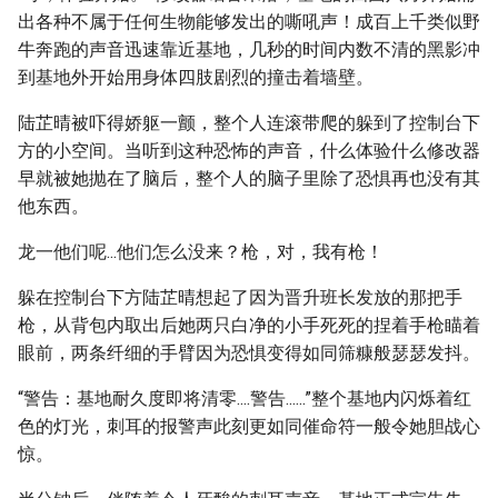
出各种不属于任何生物能够发出的嘶吼声！成百上千类似野
牛奔跑的声音迅速靠近基地，几秒的时间内数不清的黑影冲
到基地外开始用身体四肢剧烈的撞击着墙壁。
陆芷晴被吓得娇躯一颤，整个人连滚带爬的躲到了控制台下
方的小空间。当听到这种恐怖的声音，什么体验什么修改器
早就被她抛在了脑后，整个人的脑子里除了恐惧再也没有其
他东西。
龙一他们呢...他们怎么没来？枪，对，我有枪！
躲在控制台下方陆芷晴想起了因为晋升班长发放的那把手
枪，从背包内取出后她两只白净的小手死死的捏着手枪瞄着
眼前，两条纤细的手臂因为恐惧变得如同筛糠般瑟瑟发抖。
“警告：基地耐久度即将清零....警告......”整个基地内闪烁着红
色的灯光，刺耳的报警声此刻更如同催命符一般令她胆战心
惊。