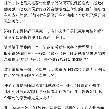
抹除，修改后只需要付出极小代价便可以保留性命。战败补
偿奖励：战败惩罚后修改器会根据宿主付出的代价补偿给宿
主相应的奖励。请问宿主是否开启本功能？本功能已经开启
无法关闭。”
还好吧？最起码不用死了，有什么代价是比死更可怕的呢？
陆芷晴如是想着便开口说道“开启吧。”
随着脑子里咚的一声，陆芷晴感觉好像整个世界晃了一下一
般变得好像哪里不一样却又说不出来。随后就看到修改器的
温馨提示“功能已开启，是否进行战败惩罚体验？”
陆芷晴嘴角一翘，还挺贴心，这东西还能体验？是为了消除
自己的恐惧感吗？还蛮贴心的。
伸了个懒腰后随口说道“那就体验一下吧。”只是她不知道，
几个小时后她就想要拿枪顶着现在的自己并且告诉她“让这
个该死的修改器见鬼去吧！”
“叮，体验开始。”修改器话音未落，基地的四面八方开始涌