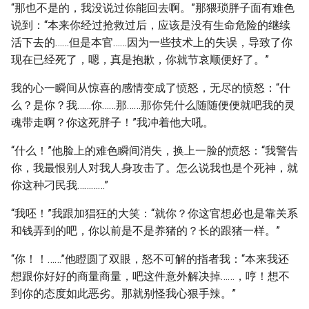
“那也不是的，我没说过你能回去啊。”那猥琐胖子面有难色
说到：“本来你经过抢救过后，应该是没有生命危险的继续
活下去的……但是本官……因为一些技术上的失误，导致了你
现在已经死了，嗯，真是抱歉，你就节哀顺便好了。”
我的心一瞬间从惊喜的感情变成了愤怒，无尽的愤怒：“什
么？是你？我……你……那……那你凭什么随随便便就吧我的灵
魂带走啊？你这死胖子！”我冲着他大吼。
“什么！”他脸上的难色瞬间消失，换上一脸的愤怒：“我警告
你，我最恨别人对我人身攻击了。怎么说我也是个死神，就
你这种刁民我…………”
“我呸！”我跟加猖狂的大笑：“就你？你这官想必也是靠关系
和钱弄到的吧，你以前是不是养猪的？长的跟猪一样。”
“你！！……”他瞪圆了双眼，怒不可解的指者我：“本来我还
想跟你好好的商量商量，吧这件意外解决掉……，哼！想不
到你的态度如此恶劣。那就别怪我心狠手辣。”