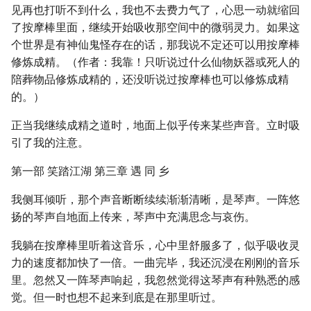
见再也打听不到什么，我也不去费力气了，心思一动就缩回
了按摩棒里面，继续开始吸收那空间中的微弱灵力。如果这
个世界是有神仙鬼怪存在的话，那我说不定还可以用按摩棒
修炼成精。（作者：我靠！只听说过什么仙物妖器或死人的
陪葬物品修炼成精的，还没听说过按摩棒也可以修炼成精
的。）
正当我继续成精之道时，地面上似乎传来某些声音。立时吸
引了我的注意。
第一部 笑踏江湖 第三章 遇 同 乡
我侧耳倾听，那个声音断断续续渐渐清晰，是琴声。一阵悠
扬的琴声自地面上传来，琴声中充满思念与哀伤。
我躺在按摩棒里听着这音乐，心中里舒服多了，似乎吸收灵
力的速度都加快了一倍。一曲完毕，我还沉浸在刚刚的音乐
里。忽然又一阵琴声响起，我忽然觉得这琴声有种熟悉的感
觉。但一时也想不起来到底是在那里听过。