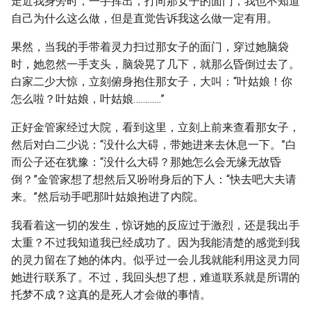
走近我身旁时，一手挥出，打向那女子的面门，我也不知道
自己为什么这么做，但是直觉告诉我这么做一定有用。
果然，当我的手带着灵力扫过那女子的面门，穿过她脑袋
时，她忽然一手支头，脑袋晃了几下，就那么昏倒过去了。
白家二少大惊，立刻俯身抱住那女子，大叫：“叶姑娘！你
怎么啦？叶姑娘，叶姑娘…………”
正好金管家经过大院，看到这里，立刻上前来查看那女子，
然后对白二少说：“没什么大碍，带她进来去休息一下。”白
而公子还在犹豫：“没什么大碍？那她怎么会无缘无故昏
倒？”金管家想了想然后又吩咐身后的下人：“快去吧大夫请
来。”然后动手吧那叶姑娘抱进了内院。
我看着这一切的发生，惊讶她的反应过于激烈，还是我出手
太重？不过我知道我已经成功了。因为我能清楚的感觉到我
的灵力留在了她的体内。似乎过一会儿我就能利用这灵力同
她进行联系了。不过，我回头想了想，难道联系就是所谓的
托梦不成？这真的是死人才会做的事情。