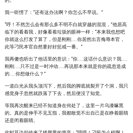
的。”
我一听愣了：“还有这办法啊？你怎么不早说。”
“哼！不然怎么会有那么多不明不白就穿越的混混，”他居高
临下的看着我，好像看着垃圾的眼神一样：“本来我也想吧
你就这么打发了算了，但是刚刚……你居然出言侮辱本官，
此等刁民本官自然要好好惩戒一番。”
我再傻也听出了他话里的意识：“你……这话什么意识？我……
刚刚……只不过是一时冲动……再说那本来就是你的疏忽造成
的……你想做什么？”
一道白光从我头顶泻下，然后我的脚底就裂开了个洞，我只
感觉身子忽然就跌落了下去，然后便没了知觉。
等我再次醒来已经不知道身在何处了，这里一片乌漆嘛黑
的。真的是伸手不见五指，我都敢觉不出自己是在睁着眼睛
还是闭着眼睛。
此时耳边却传来了矮胖男的声音：“哼哼！刁民怎么样啊！