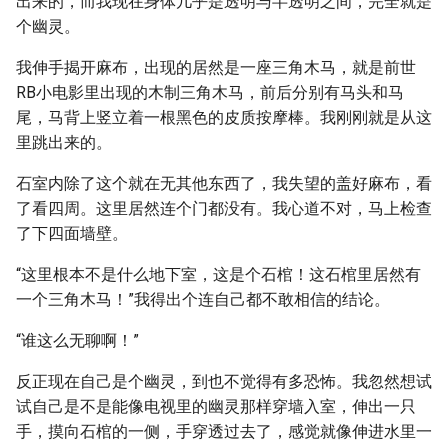
出来的，而我现在身体几乎是透明与半透明之间，完全就是
个幽灵。
我伸手揭开麻布，出现的居然是一座三角木马，就是前世
RB小电影里出现的木制三角木马，前后分别有马头和马
尾，马背上竖立着一根黑色的皮质按摩棒。我刚刚就是从这
里跳出来的。
石室内除了这个就在无其他东西了，我失望的盖好麻布，看
了看四周。这里居然连个门都没有。我心道不对，马上检查
了下四面墙壁。
“这里根本不是什么地下室，这是个石棺！这石棺里居然有
一个三角木马！”我得出个连自己都不敢相信的结论。
“谁这么无聊啊！”
反正现在自己是个幽灵，到也不觉得有多恐怖。我忽然想试
试自己是不是能像电视里的幽灵那样穿墙入室，伸出一只
手，摸向石棺的一侧，手穿透过去了，感觉就像伸进水里一