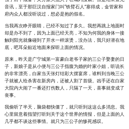
音讯，至于那巨汉自报家门叫“铁臂石人”塞得成，金管家和
府内众人都没听说过，想必是抱的假名。
当我再次睁开眼睛，已经不知过了多久。我想再跳上地面时
却是办不到了，因为上面已经天亮，不知为何我的身体一接
触到阳光就像碰到了开水一样滚烫，没办法，我只好潜在地
底，吧耳朵贴近地面来探听上面的情况。
原来，昨天是广宁城第一富豪白老爷子家的三公子娶妻的日
子，新娘子是从小便与三公子指腹为婚的叶家小姐，听说长
的非常漂亮，白家当天张灯结彩大摆宴席，谁料到当晚三公
子就被人给杀害在新房内，还被人割了首级。凶手还在白家
大院内大闹了一番还打伤数人，只隔了一天，喜事就变成了
丧事。
我偷听了半天，脑袋都快僵了，就只听到这这么多消息。我
心里留意着指望打听到关于这个世界的情报，但是上面的人
几乎都不谈这些事情。就只为三公子的惨死感叹。