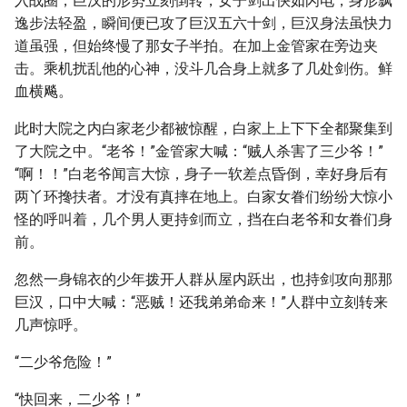
入战圈，巨汉的形势立刻倒转，女子剑出快如闪电，身形飘
逸步法轻盈，瞬间便已攻了巨汉五六十剑，巨汉身法虽快力
道虽强，但始终慢了那女子半拍。在加上金管家在旁边夹
击。乘机扰乱他的心神，没斗几合身上就多了几处剑伤。鲜
血横飚。
此时大院之内白家老少都被惊醒，白家上上下下全都聚集到
了大院之中。“老爷！”金管家大喊：“贼人杀害了三少爷！”
“啊！！”白老爷闻言大惊，身子一软差点昏倒，幸好身后有
两丫环搀扶者。才没有真摔在地上。白家女眷们纷纷大惊小
怪的呼叫着，几个男人更持剑而立，挡在白老爷和女眷们身
前。
忽然一身锦衣的少年拨开人群从屋内跃出，也持剑攻向那那
巨汉，口中大喊：“恶贼！还我弟弟命来！”人群中立刻转来
几声惊呼。
“二少爷危险！”
“快回来，二少爷！”