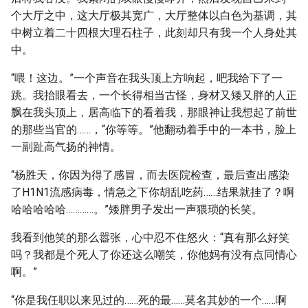
个大厅之中，这大厅极其宽广，大厅整体以白色为基调，其
中树立着二十四根大理石柱子，此刻却只有我一个人身处其
中。
“喂！这边。”一个声音在我头顶上方响起，吧我给下了一
跳。我抬眼看去，一个长得相当古怪，身材又矮又胖的人正
飘在我头顶上，居高临下的看着我，那眼神让我想起了前世
的那些当官的……，“你等等。”他翻动着手中的一本书，脸上
一副趾高气扬的神情。
“杨胜天，你因为得了感冒，而去医院检查，最后查出感染
了H1N1流感病毒，情急之下你胡乱吃药……结果就挂了？啊
哈哈哈哈哈…………。”矮胖男子发出一声猥琐的长笑。
我看到他笑的那么嚣张，心中忍不住怒火：“真有那么好笑
吗？我都是个死人了你还这么嘲笑，你他妈有没有点同情心
啊。”
“你是我任职以来见过的……死的最……莫名其妙的一个……啊