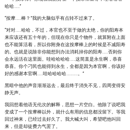
哈哈……”
“按摩……棒？”我的大脑似乎有点转不过来了。
“对对……哈哈，不过，本官也不至于做的太绝，你的阳寿本
来应该还有五十年的，但现在你只是个物件，就算附在上面
也不能算活着，所以你附身在这按摩棒上的时候是不减阳寿
的。也就是说除非你能想到办法消耗掉你的阳寿……否则你
会永远活在这里面。哇哈哈哈哈……这简直是永生啊，恭喜
恭喜。你个刁民也能得到永生，全都是因为本官啊，你该好
好的感谢本官啊……哇哈哈哈哈…………。”
黑暗中他的声音渐渐远去，最后终于消失不见，四周变得安
静无声。
我回想着他语无伦次的解释，思想一片空白。他除了说吧我
变成了一个按摩棒以外，就什么有用的信息都没留下。等我
回过神来，已经过去好久了。我大喊大叫，希望吧他叫回
来，但是却徒费力气罢了。