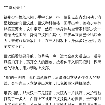
“二哥别去！”
锦袍少年恍若未闻，手中长剑一抖，便见点点青光闪动，流
星般激射向巨汉处，巨汉举臂挡格，回手出拳，锦袍少年剑
锋横直劈出，攻中带守，然后一转身体与金管家和那少女一
道结成包围圈，势将巨汉困在其中。巨汉本来就已经竭尽全
力，奈何双拳难敌四手。在三人围攻下，身体多处受伤，渐
渐支持不住。
巨汉眼看就要落败，他暴喝一声，运气全身力道击出一道拳
风横扫开来，荡开众人的围攻。接着伸手入腰间摸到一棵黑
色的弹丸，用力朝地上投掷。
“啪”的一声响，弹丸忽然爆炸，滚滚浓烟立刻遮住众人的视
线。金管家三人立刻跳出浓烟，以免被巨汉乘机偷袭。
烟雾消散，那大汉一不见踪影，大院内一片狼藉，众护院被
打伤了十多人，白俯上下被那巨汉搅得人心惶惶。金管家加
强了府中戒备，又分派大批人手在城内搜索。但是结果查无