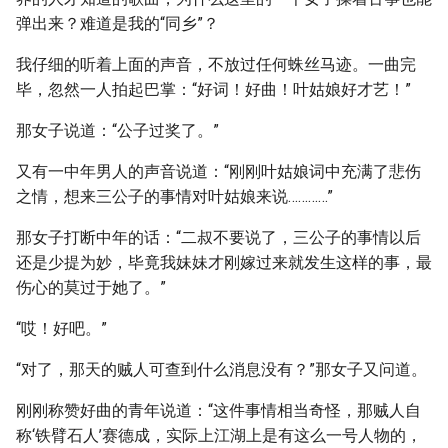
弹出来？难道是我的“同乡”？
我仔细的听着上面的声音，不放过任何蛛丝马迹。一曲完
毕，忽然一人拍起巴掌：“好词！好曲！叶姑娘好才艺！”
那女子说道：“公子过奖了。”
又有一中年男人的声音说道：“刚刚叶姑娘词中充满了悲伤
之情，想来三公子的事情对叶姑娘来说…………”
那女子打断中年的话：“二叔不要说了，三公子的事情以后
还是少提为妙，毕竟我妹妹才刚嫁过来就发生这样的事，最
伤心的莫过于她了。”
“哎！好吧。”
“对了，那天的贼人可查到什么消息没有？”那女子又问道。
刚刚称赞好曲的青年说道：“这件事情相当奇怪，那贼人自
称‘铁臂石人’赛德成，实际上江湖上是有这么一号人物的，