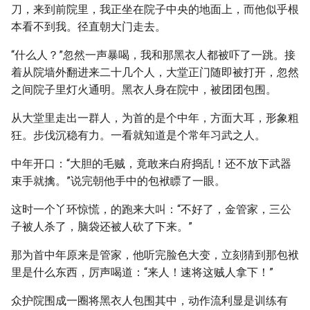
刀，来到前院里，我正坐在院子中央的地面上，而他似乎根
本看不到我。径直朝大门走去。
“什么人？”忽然一声暴喝，我和那黑衣人都被吓了一跳。接
着从院墙外翻进来二十几个人，大堂正门随即被打开，忽然
之间院子里灯火通明。黑衣人身在院中，被团团包围。
从大堂里走出一群人，为首的是个中年，方面大耳，形象粗
狂。步伐沉稳有力。一看就知道是个常年习武之人。
中年开口：“大胆的毛贼，竟敢来白府捣乱！还不放下武器
束手就擒。”说完朝他手中的包袱瞟了一眼。
这时一个丫环惊慌，的跑来大叫：“不好了，金管家，三公
子被人杀了，脑袋还被人砍了下来。”
那为首中年原来是管家，他听完脸色大变，立刻猜到那包袱
里是什么东西，厉声喝道：“来人！速将这贼人拿下！”
众护院围成一圈将黑衣人包围其中，动作流利显是训练有