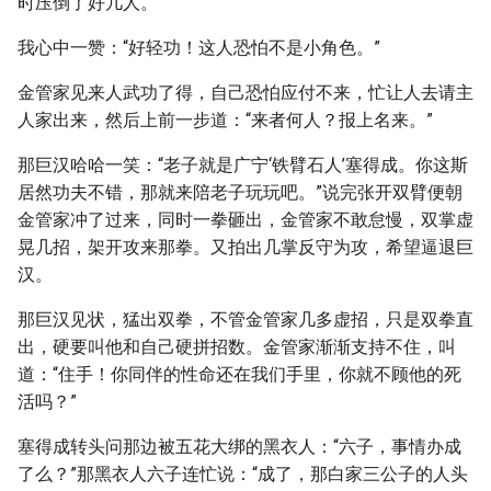
时压倒了好几人。
我心中一赞：“好轻功！这人恐怕不是小角色。”
金管家见来人武功了得，自己恐怕应付不来，忙让人去请主
人家出来，然后上前一步道：“来者何人？报上名来。”
那巨汉哈哈一笑：“老子就是广宁‘铁臂石人’塞得成。你这斯
居然功夫不错，那就来陪老子玩玩吧。”说完张开双臂便朝
金管家冲了过来，同时一拳砸出，金管家不敢怠慢，双掌虚
晃几招，架开攻来那拳。又拍出几掌反守为攻，希望逼退巨
汉。
那巨汉见状，猛出双拳，不管金管家几多虚招，只是双拳直
出，硬要叫他和自己硬拼招数。金管家渐渐支持不住，叫
道：“住手！你同伴的性命还在我们手里，你就不顾他的死
活吗？”
塞得成转头问那边被五花大绑的黑衣人：“六子，事情办成
了么？”那黑衣人六子连忙说：“成了，那白家三公子的人头