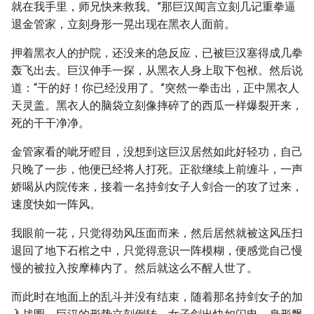
就在我手里，师兄快来救我。”那巨汉闻言立刻几记重拳逼
退金管家，立刻身形一晃出现在黑衣人面前。
押着黑衣人的护院，还没来的急反应，已被巨汉塞得成几拳
轰飞出去。巨汉伸手一探，从黑衣人身上取下包袱。然后说
道：“干的好！你已经没用了。”突然一拳击出，正中黑衣人
天灵盖。黑衣人的脑袋立刻像摔碎了的西瓜一样爆裂开来，
死的干干净净。
金管家看的呲牙瞪目，没想到这巨汉居然如此好轻功，自己
只晚了一步，他便已经将人打死。正欲继续上前缠斗，一声
娇喝从内院传来，接着一名持剑女子人剑合一的攻了过来，
速度快如一阵风。
我眼前一花，只觉得劲风压面而来，然后居然就被这风压扫
退回了地下石棺之中，只觉得意识一阵模糊，便感觉自己慢
慢的被拉入按摩棒内了。然后就这么不醒人世了。
而此时在地面上的乱斗并没有结束，随着那名持剑女子的加