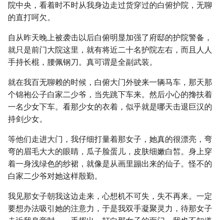
院中央，看着时不时从我身边走过货穿过的白俯护院，无聊
的直打呵欠。
自从昨天晚上被袭击以后白俯明显加强了府邸的护院警备，
就只是前门大院这里，就有将近二十名护院左右，而且人人
手持长棍，腰佩钢刀。真可谓是全副武装。
就在我百无聊赖的时候，白俯大门外驶来一辆马车，那天那
个锦袍公子白家二少爷，当先跳下车来。然后小心的搀扶着
一名少女下车。看那少女的衣着，似乎就是哪天击退巨汉的
持剑少女。
等他们走进大门，我仔细打量着那女子，她真的很漂亮，弯
弯的眉毛大大的眼睛，瓜子脸蛋儿，皮肤细嫩白皙。身上穿
着一身浅绿色的纱裙，就像是从画里蹦出来的仙子。怪不的
白家二少爷对她这样殷勤。
我见那女子朝我这边走来，心想机不可失，失不再来。一定
要想办法吸引她的注意力，于是我双手凝聚灵力，待那女子