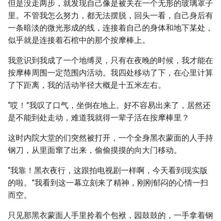
但是没走两步，就发现自己像是被关在一个无形的玻璃罩子
里。不管我怎么努力，都无法摆脱，回头一看，自己身后有
一条暗淡的微光形成的线，连接着自己的身体和地下某处，
似乎就是连接着石棺中的那个按摩棒上。
我意识到我成了一个地缚灵，只有在夜晚的时候，我才能在
按摩棒周围一定范围内活动。我四处移动了下，在心里计算
了下距离，我的活动半径大概是十五米左右。
“哎！”我叹了口气，坐倒在地上。好不容易出来了，居然还
是不能到处走动，难道我就得一辈子活在按摩棒里？
这时内院大堂的们突然被打开，一个全身黑衣蒙面的人手持
钢刀，从里面窜了出来，偷偷摸摸的向大门移动。
“我靠！黑衣夜行，这跟拍电视剧一样啊，今天看到现实版
的啦。”我看到这一幕立刻来了精神，刚刚郁闷的心情一扫
而空。
只见那黑衣蒙面人手里拎着个包袱，园鼓鼓的，一手拿着钢