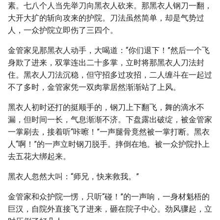
素。七八个人当先举刀向黑衣人砍来。那黑衣人钢刀一翻，
大开大扩的斩向攻来的护院。刀法虽然简单，却是气势过
人，一众护院立即伤了三四个。
金管家见那黑衣人动手，大喝道：“你们退下！”然后一个飞
身欺了进来，双掌连出二十多掌，立时将那黑衣人刀法封
住。黑衣人刀法沉稳，但守招多过攻招，二人缠斗在一起过
不了多时，金管家凭一双肉掌居然渐渐站了上风。
黑衣人初时还打的挺顺手的，钢刀上下翻飞，舞的滴水不
漏，但时间一长，气息渐渐不济。下盘露出破绽，被金管家
一掌刷去，接着听“咔嚓！”一声腿骨竟然被一掌打断。黑衣
人“啊！”的一声立时钢刀脱手。摔倒在地。被一众护院扑上
去五花大绑起来。
黑衣人忽然大叫：“师兄，快来救我。”
金管家和众护院一愣，只听“碰！”的一声响，一身材魁梧的
巨汉，自院外直接飞了进来，砸在院子中心。劲风骤起，立