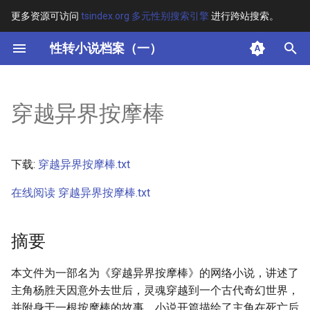
更多资源可访问
tsindex.org 多元性别搜索引擎
进行跨站搜索。
键
性转小说档案（一）
入
摘要
以
穿越异界按摩棒
开
其他信息 [Processed Page
Metadata]
始
下载:
穿越异界按摩棒.txt
搜
正文
在线阅读 穿越异界按摩棒.txt
索
摘要
本文件为一部名为《穿越异界按摩棒》的网络小说，讲述了
主角杨胜天因意外去世后，灵魂穿越到一个古代奇幻世界，
并附身于一根按摩棒的故事。小说开篇描绘了主角在死亡后