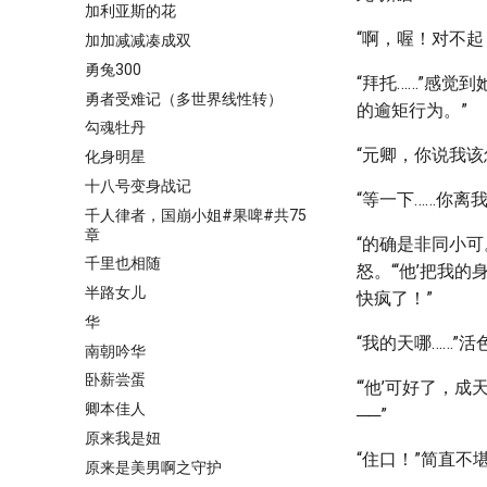
加利亚斯的花
“啊，喔！对不
加加减减凑成双
勇兔300
“拜托……”感觉
勇者受难记（多世界线性转）
的逾矩行为。”
勾魂牡丹
“元卿，你说我
化身明星
十八号变身战记
“等一下……你离
千人律者，国崩小姐#果啤#共75
章
“的确是非同小
千里也相随
怒。“‘他’把我
半路女儿
快疯了！”
华
“我的天哪……”
南朝吟华
卧薪尝蛋
“‘他’可好了
卿本佳人
──”
原来我是妞
“住口！”简直
原来是美男啊之守护