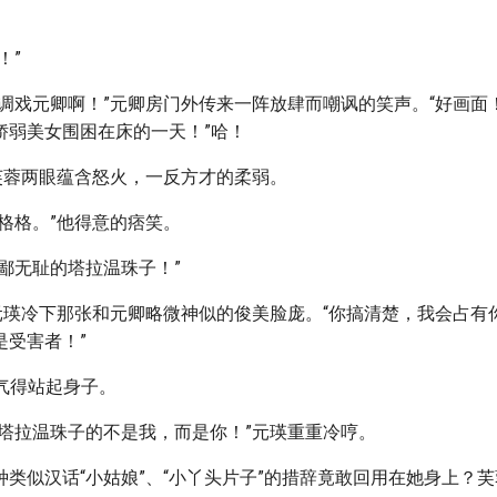
！”
在调戏元卿啊！”元卿房门外传来一阵放肆而嘲讽的笑声。“好画面
娇弱美女围困在床的一天！”哈！
”芙蓉两眼蕴含怒火，一反方才的柔弱。
格格。”他得意的痞笑。
鄙无耻的塔拉温珠子！”
”元瑛冷下那张和元卿略微神似的俊美脸庞。“你搞清楚，我会占有
是受害者！”
蓉气得站起身子。
为塔拉温珠子的不是我，而是你！”元瑛重重冷哼。
种类似汉话“小姑娘”、“小丫头片子”的措辞竟敢回用在她身上？