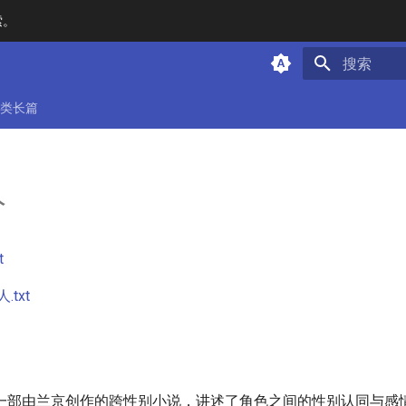
索。
键入以开始
类长篇
人
t
txt
一部由兰京创作的跨性别小说，讲述了角色之间的性别认同与感