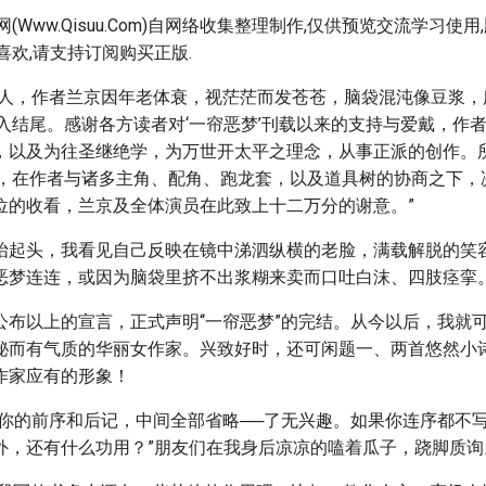
(Www.Qisuu.Com)自网络收集整理制作,仅供预览交流学习使
喜欢,请支持订阅购买正版.
大人，作者兰京因年老体衰，视茫茫而发苍苍，脑袋混沌像豆浆，
进入结尾。感谢各方读者对‘一帘恶梦’刊载以来的支持与爱戴，作
，以及为往圣继绝学，为万世开太平之理念，从事正派的创作。所
章，在作者与诸多主角、配角、跑龙套，以及道具树的协商之下，
位的收看，兰京及全体演员在此致上十二万分的谢意。”
抬起头，我看见自己反映在镜中涕泗纵横的老脸，满载解脱的笑
恶梦连连，或因为脑袋里挤不出浆糊来卖而口吐白沫、四肢痉挛
公布以上的宣言，正式声明“一帘恶梦”的完结。从今以后，我就
秘而有气质的华丽女作家。兴致好时，还可闲题一、两首悠然小
作家应有的形象！
看你的前序和后记，中间全部省略──了无兴趣。如果你连序都不
外，还有什么功用？”朋友们在我身后凉凉的嗑着瓜子，跷脚质询