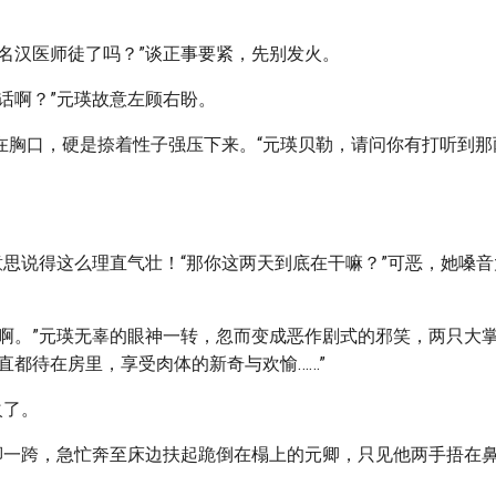
两名汉医师徒了吗？”谈正事要紧，先别发火。
话啊？”元瑛故意左顾右盼。
在胸口，硬是捺着性子强压下来。“元瑛贝勒，请问你有打听到那
好意思说得这么理直气壮！“那你这两天到底在干嘛？”可恶，她嗓
里啊。”元瑛无辜的眼神一转，忽而变成恶作剧式的邪笑，两只大
直都待在房里，享受肉体的新奇与欢愉……”
火了。
大脚一跨，急忙奔至床边扶起跪倒在榻上的元卿，只见他两手捂在