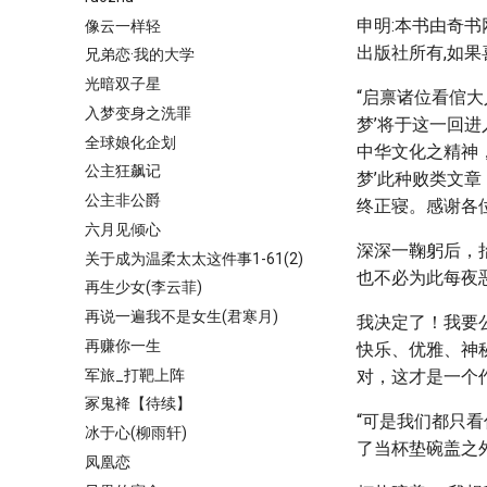
申明:本书由奇书网
像云一样轻
出版社所有,如果
兄弟恋·我的大学
光暗双子星
“启禀诸位看倌
入梦变身之洗罪
梦’将于这一回
全球娘化企划
中华文化之精神
公主狂飙记
梦’此种败类文
公主非公爵
终正寝。感谢各
六月见倾心
深深一鞠躬后，
关于成为温柔太太这件事1-61(2)
也不必为此每夜
再生少女(李云菲)
再说一遍我不是女生(君寒月)
我决定了！我要
再赚你一生
快乐、优雅、神
军旅_打靶上阵
对，这才是一个
冢鬼袶【待续】
“可是我们都只
冰于心(柳雨轩)
了当杯垫碗盖之
凤凰恋