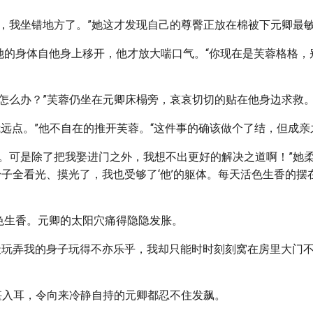
起，我坐错地方了。”她这才发现自己的尊臀正放在棉被下元卿最
到她的身体自他身上移开，他才放大喘口气。“你现在是芙蓉格格
该怎么办？”芙蓉仍坐在元卿床榻旁，哀哀切切的贴在他身边求救
我远点。”他不自在的推开芙蓉。“这件事的确该做个了结，但成亲
可。可是除了把我娶进门之外，我想不出更好的解决之道啊！”她
的身子全看光、摸光了，我也受够了‘他’的躯体。每天活色生香的摆
活色生香。元卿的太阳穴痛得隐隐发胀。
，成天玩弄我的身子玩得不亦乐乎，我却只能时时刻刻窝在房里大门
不堪入耳，令向来冷静自持的元卿都忍不住发飙。