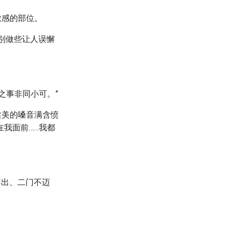
敏感的部位。
，别做些让人误懈
。
之事非同小可。”
柔美的嗓音满含愤
在我面前……我都
不出、二门不迈