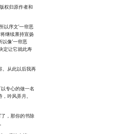
用,版权归原作者和
所以序文‘一帘恶
者将继续禀持宣扬
以像‘一帘恶
决定让它就此寿
容。从此以后我再
。
可以专心的做一名
诗，吟风弄月。
写了，那你的书除
。