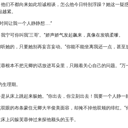
了？他们不都向来如此坦诚相谈，怎么他今日特别浮躁？她这一疑
贴越紧。
时间让我一个人静静想……”
’！我宁可你叫我‘三哥’。”娇声娇气发起飙来，真像在发嗔柔嗲。
一切听她的，只要她别再妄言妄动。“你能不能坐离我还一点，甚至
芙蓉根本不把元卿的话放进耳朵里，只顾着关心自己的问题。“万一
的生理期。
乎是从床上跳起来躲她。“你出去，你立刻出去！我要一个人静一
然双眼的布条蒙住元卿大半俊美面容，却掩不掉他双颊的绯红。“你
跪在床上闪躲芙蓉伸过来探他额头的玉手。