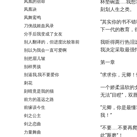
凤凰的宿命
杯垫碗盖……我
刻划人生之类。
凤凰诀
凤舞鸾鸣
“其实你的书不
刀侠战姬血风录
下一代的教育，
分手后我变成了女友
我听得两行热泪
别人翻译的，但进度比较靠前
我决定采取最强
别以为我会一直可爱啊
别把眉儿皱
第一章
别样男孩
“求求你，元卿
别逼我,我不要爱你
刺花
一个娇柔温软的
刻晴竟是我的猫
无法“目瞪”，双
前方的遥远之路
“元卿，你是最
前缘误今生
我！”
剑之公主
剑之恋曲
“不要……不要
力量舞曲
此“厮磨”！