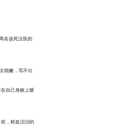
两名该死汉医的
音太细嫩，骂不出
掌在自己身躯上暧
鼻前，鲜血汨汨的