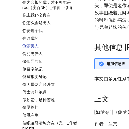
作为会长的我，才不可能是
头，即便是老作
rbq（变百NP）_作者：似情
故事围绕着元卿
你主我仆之真白
的种种混乱与波
你怎么会是男人
与兄弟姐妹的关
你爱哪个我
你该我的
其他信息 [Pro
侧梦美人
俏丽男佳人
修仙异旅传
附加信息表
倒霉宅笔记
倒霉狼变身记
本文由多元性别
倚天屠龙之张映雪
假太监的艳遇
正文
假如爱，是种苦难
偷梁换柱
[如梦令1]《侧
偿夙今生
催眠凌辱清纯女友（完）_作者：
作者：兰京
ruozhu