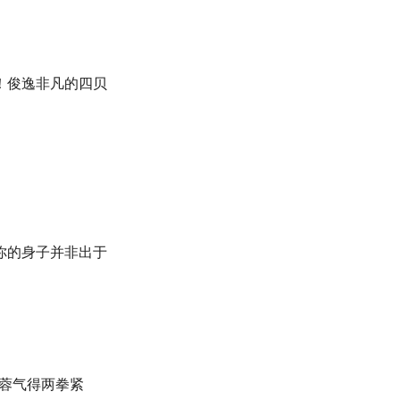
！俊逸非凡的四贝
你的身子并非出于
芙蓉气得两拳紧