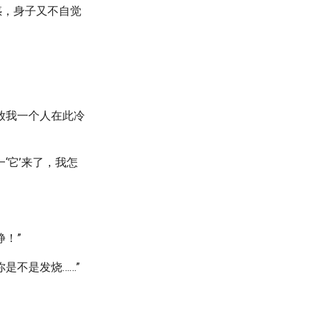
惑，身子又不自觉
放我一个人在此冷
‘它’来了，我怎
静！”
是不是发烧……”