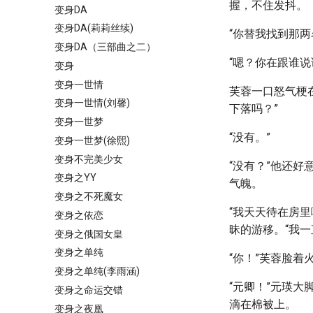
握，不住发抖。
变身DA
变身DA(莉莉丝续)
“你替我找到那
变身DA（三部曲之二）
“嗯？你在跟谁说
变身
变身一世情
芙蓉一口怒气梗
变身一世情(刘馨)
下落吗？”
变身一世梦
“没有。”
变身一世梦(徐熙)
变身不完美少女
“没有？”他还
变身之YY
气魄。
变身之不死魔女
“我天天待在房
变身之依恋
昧的游移。“我一
变身之俄国女皇
变身之单纯
“你！”芙蓉脸着
变身之单纯(李雨涵)
“元卿！”元瑛
变身之命运交错
滴在棉被上。
变身之夜凰