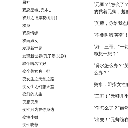
厨神
“元卿？”怎么
双恋星镜_完本_
的黏着元卿，越
双月之彼岸花(胡月)
“芙蓉，你给我点
双身
双身情缘
“不要叫我‘芙蓉
双面淑女
“好，三哥。”
发现新世界
静想一想？”
发现新世界(孔子墨,悲剧)
取个啥名字好_
“癸水怎么办？”
变个美女爽一把
么办？”
变女生之天堂之路
癸水，即指女性
变女生之幻想天堂
变幻的人生
“三哥！”元卿几
变态变身
“你怎么了？”虽
变性只为在你身边
变性小微
“出去！”元卿
变性晓薇