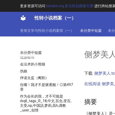
代班男公关
更多资源可访问
tsindex.org 多元性别搜索引擎
进行跨站搜
代理见习天使
性转小说档案（一）
代用身體
以攻略红发香克斯为目标的海贼生
涯
变身文学与性转小说档案馆（一）
未分类中短篇
未分
仲夏情方炽
任性一次又何妨
任性宝贝
侧梦美
未分类中短篇
优游暗羽
会法术的小熊猫
伪娘
下载:
侧梦美人.tx
伴读太监（阉割）
在线阅读 侧梦美人.
住嘴！我才不是驱逐舰！◎第497
章
作为会长的我，才不可能是
摘要
rbqII_tags_R_18,中文,百合,变百,
主受,np,中国語,萝莉,高h,调教
_user_似情
《侧梦美人》是