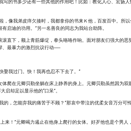
想我写的书多少还有一些其他的作用吧！比如：教化人心、宏扬人
错啦，像我弟皮痒欠揍时，我都拿你的书来Ｋ他，百发百中。所以
很有启迪的功用。”另一名善良的同志为我站台助阵。
滚滚直下，额上青筋爆绽，拳头咯咯作响。面对朋友们强大的恶
悍、最暴力的激烈抗议行动──
！快娶我过门。快！我再也忍不下去了。”
女体爬在元卿贝勒坐躺在床上静养的身上。元卿贝勒虽然因为双
唇大启却足以显示他的“口呆”。
懂我的，怎能弃我的痛苦于不顾？”那哀中带泣的优柔女音万分可怜
再爬上来！”元卿竭力遏止在他身上爬行的女体。好歹他也是个男人