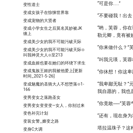
“可是你……”
变性道士
变成女孩子在惊悚世界靠
“不要碰我！出去
变成宠物的大贤者
“哟，芙蓉，你
变成小学女生之后莫名其妙被JK
缠上
勒元卿，竟有被
变成美少女的我不可能污破天际
“你来做什么？
变成美少女的我不可能污破天际⊙
叫我神灵大人⊙至213
“叫我元瑛，芙蓉
变成血姬也要在她们的环绕下求生
变成鬼族王姬的我被他爱上[更新
“你休想！你这卑
时间_2021-5-26]
“我卑鄙无耻？
变成魅魔的圣骑大人不想堕落⊙1-
166
我自愿的，我也
变男变女之落跑圣女
“你竟敢──”芙
变男变女变变变—女人，你别过来
变色补完计划
“还有，现在身
变装女警_嬗变之路
塔拉温珠子？这
变身C大调