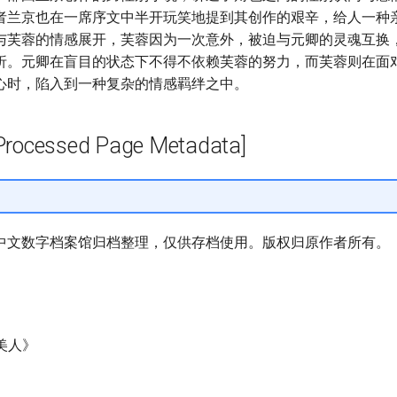
者兰京也在一席序文中半开玩笑地提到其创作的艰辛，给人一种
与芙蓉的情感展开，芙蓉因为一次意外，被迫与元卿的灵魂互换
折。元卿在盲目的状态下不得不依赖芙蓉的努力，而芙蓉则在面
心时，陷入到一种复杂的情感羁绊之中。
cessed Page Metadata]
中文数字档案馆归档整理，仅供存档使用。版权归原作者所有。
梦美人》