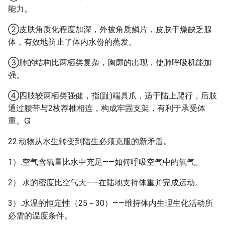
能力。
②皮肤角质化程度加深，外被角质鳞片，皮肤干燥缺乏腺
体，有效地防止了体内水份的蒸发。
③肺的结构比两栖类复杂，胸廓的出现，使肺呼吸机能加
强。
④四肢较两栖类强健，指(趾)端具爪，适于陆上爬行，后肢
通过腰带与2枚荐椎相连，构成牢固支架，有利于承受体
重。
22.动物从水生转变到陆生必须克服的新矛盾。
1）.空气含氧量比水中充足——如何呼吸空气中的氧气。
2）.水的密度比空气大——在陆地支持体重并完成运动。
3）.水温的恒定性（25－30）——维持体内生理生化活动所
必需的温度条件。