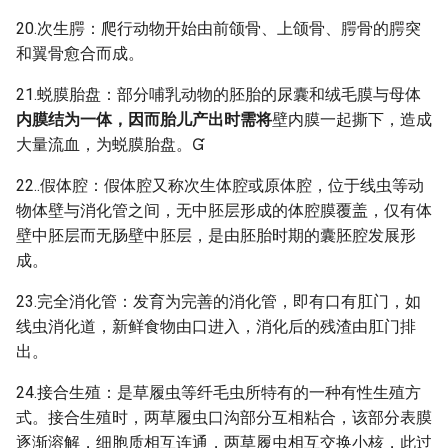
20.次生腭：爬行动物开始由前颌骨、上颌骨、腭骨的腭突
和翼骨愈合而成。
21.蜕膜胎盘：部分哺乳动物的胚胎的尿囊和绒毛膜与母体
内膜结为一体，因而胎儿产出时需将
壁内膜一起撕下，造成
大量流血，为蜕膜胎盘。
22..假体腔：假体腔又称次生体腔或原体腔，位于线虫等动
物体壁与消化管之间，无中胚层形成的体腔膜覆盖，仅有体
壁中胚层而无肠壁中胚层，是由胚胎时期的囊胚腔发展形
成。
23.完全消化管：发育为完善的消化管，即有口有肛门，如
线虫消化道，新鲜食物由口进入，消化后的残渣由肛门排
出。
24.接合生殖：是草履虫等纤毛虫所特有的一种有性生殖方
式。接合生殖时，两草履虫口沟部分互相粘合，该部分表膜
逐渐溶解，细胞质相互连通，两草履虫相互交换小核，此过