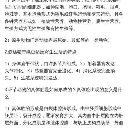
生理机能的细胞器，如伸缩泡、胞口、胞咽、鞭毛、眼点、
胞肛等。基本运动形式为鞭毛或纤毛运动和变形运动。具备
多钟营养方式如：植物性营养、动物性营养、腐生性营养。
生殖方式为无性生殖和有性生殖等。
2）原生动物门是动物界最原始、最低等的一类动物。
2.叙述猪带绦虫适应寄生生活的特点
1）身体扁平带状，由许多节片组成。2）附着器官发达，
头节特化。3）感觉器官完全退化。4）消化系统完全消
失。5）生殖系统特别发达。
3.环节动物的真体腔是如何形成的？真体腔出现的意义是什
么
1）真体腔的形成是由裂体腔法形成。由中胚层细胞形成中
胚层带，裂开成腔，逐渐发育扩大。其内侧中胚层附在内胚
层外面，分化成肌层和脏体腔膜，与肠上皮构成肠壁；外侧