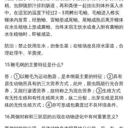
精。虫卵随胆汁排到肠道，再和粪便一起挂出到体外落入水
中。在适宜的温度下经过2－3周孵出毛蚴。毛蚴进入椎实
螺体内发育，经胞蚴、雷蚴形成尾蚴。尾蚴成熟后离开螺体
在水生植物上形成囊蚴。当终末宿主饮水或食入附有囊蚴的
水生植物时，即被感染。
防治：禁止饮用生水，勿食生菜；在牧场改良排水渠道，合
理处理牛、羊粪便。
15.鞭毛纲的主要特征是什么?
答：①以鞭毛为运动胞器，是本纲最主要的特征；②具有
原生动物所具有的三大营养方式，此外，眼虫既能行光合营
养，又能行渗透营养，故特称之为混合营养；③生殖方式
有无性生殖和有性生殖两大类，纵二分裂，出芽生殖是其特
殊的无性生殖方式；④亦可形成包囊度过不良环境条件。
16.两侧对称和三胚层的出现在动物进化中有何重要意义?