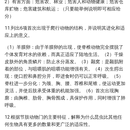
2）有害方面：危害农、林业；危害人和动物健康；危害仓
库贮物；危害建筑和航运；（只要能举例说明即可相应给
分）
11.列出6项首次出现于爬行动物的结构，并说明其进化和适
应上的意义。
（1）羊膜卵：由于羊膜卵的出现，使脊椎动物完全摆脱了
个体发育对水的依赖，而真正适应了陆地生活。（2）干燥
皮肤外的角质鳞片：防止水分蒸发。（3）颞窝：是颞肌附
着的部位，与咀嚼肌的咀嚼功能增强有关。（4）次生腭出
现：使口腔和鼻腔分开，即进食时仍可以正常呼吸。（5）
脊柱进一步分化：为颈、胸、腰、荐椎和尾锥，使运动更加
灵活，并使后肢承受体重的机能加强。（6）首次出现胸
廓：由胸椎、肋骨、胸骨围成，具保护作用，同时增强了肺
呼吸。
12.根据节肢动物门的主要特征，解释为什么昆虫比其他任
何生物具有更多的数量和更广泛的适应性。