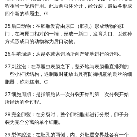
程相当于受精作用。此后两虫体分开，经分裂，最后各形成
四个新的草履虫。
25.后口动物：在胚胎发育由原口（胚孔）形成动物的肛
门，在与原口相对的一端，形成一新口，发育为口。以这种
方式形成口的动物称为后口动物。
26.生殖洄游：从越冬或索饵场所向产卵地进行的迁移。
27.刺丝泡：在草履虫表膜之下，整齐地与表膜垂直排列的
一些小杆状结构，遇刺激时能放出具有防御机能的刺丝的细
胞器，称刺丝泡。
27.细胞周期：是指细胞从一次分裂开始到第二次分裂开始
所经历的全过程。
28.完全卵裂：在分裂时，整个卵细胞都进行分裂，卵子分
裂为完全分离的单个细胞。
29.裂体腔法：在胚孔的两侧，内、外胚层交界处各有一个