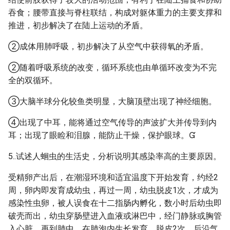
吞食；腰带直接与脊柱联结，构成对躯体重力的主要支撑和
推进，初步解决了在陆上运动的矛盾。
②成体用肺呼吸，初步解决了从空气中获得氧的矛盾。
②随着呼吸系统的改变，循环系统也由单循环改变为不完
全的双循环。
③大脑半球分化较鱼类明显，大脑顶壁出现了神经细胞。
④出现了中耳，能将通过空气传导的声波扩大并传导到内
耳；出现了眼睑和泪腺，能防止干燥，保护眼球。
5..试述人蛔虫的生活史，分析说明其感染率高的主要原因。
受精卵产出后，在潮湿环境和适宜温度下开始发育，约经2
周，卵内即发育成幼虫，再过一周，幼虫脱皮1次，才成为
感染性虫卵，被人误食在十二指肠内孵化，数小时后幼虫即
破壳而出，幼虫穿肠壁进入血液或淋巴中，经门静脉或胸管
入心脏，再到肺中，在肺泡内生长发育，脱皮2次，后沿气