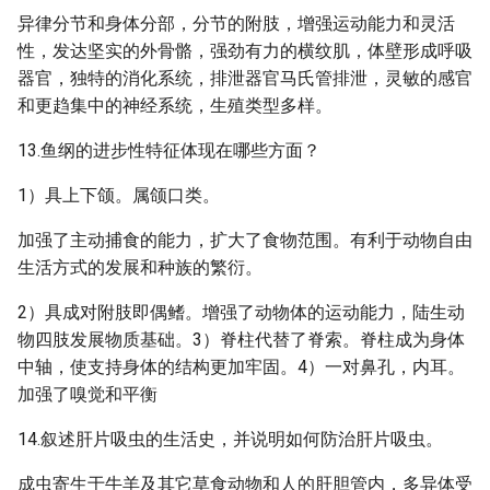
异律分节和身体分部，分节的附肢，增强运动能力和灵活
性，发达坚实的外骨骼，强劲有力的横纹肌，体壁形成呼吸
器官，独特的消化系统，排泄器官马氏管排泄，灵敏的感官
和更趋集中的神经系统，生殖类型多样。
13.鱼纲的进步性特征体现在哪些方面？
1）具上下颌。属颌口类。
加强了主动捕食的能力，扩大了食物范围。有利于动物自由
生活方式的发展和种族的繁衍。
2）具成对附肢即偶鳍。增强了动物体的运动能力，陆生动
物四肢发展物质基础。3）脊柱代替了脊索。脊柱成为身体
中轴，使支持身体的结构更加牢固。4）一对鼻孔，内耳。
加强了嗅觉和平衡
14.叙述肝片吸虫的生活史，并说明如何防治肝片吸虫。
成虫寄生于牛羊及其它草食动物和人的肝胆管内，多异体受