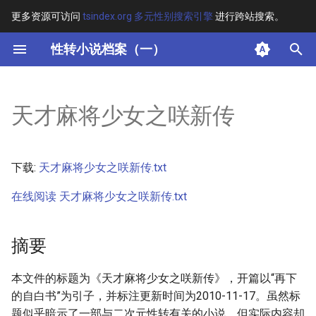
更多资源可访问
tsindex.org 多元性别搜索引擎
进行跨站搜索。
键
性转小说档案（一）
入
摘要
以
天才麻将少女之咲新传
开
其他信息
始
正文
下载:
天才麻将少女之咲新传.txt
搜
在线阅读 天才麻将少女之咲新传.txt
索
摘要
本文件的标题为《天才麻将少女之咲新传》，开篇以“再下
的自白书”为引子，并标注更新时间为2010-11-17。虽然标
题似乎暗示了一部与二次元性转有关的小说，但实际内容却