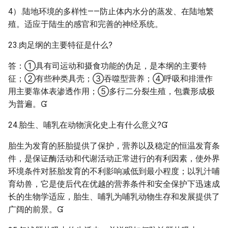
4）.陆地环境的多样性——防止体内水分的蒸发、在陆地繁
殖。适应于陆生的感官和完善的神经系统。
23.肉足纲的主要特征是什么?
答：①具有司运动和摄食功能的伪足，是本纲的主要特
征；②有些种类具壳；③吞噬型营养；④呼吸和排泄作
用主要靠体表渗透作用；⑤多行二分裂生殖，包囊形成极
为普遍。
24.胎生、哺乳在动物演化史上有什么意义?
胎生为发育的胚胎提供了保护，营养以及稳定的恒温发育条
件，是保证酶活动和代谢活动正常进行的有利因素，使外界
环境条件对胚胎发育的不利影响减低到最小程度；以乳汁哺
育幼兽，它是使后代在优越的营养条件和安全保护下迅速成
长的生物学适应，胎生、哺乳为哺乳动物生存和发展提供了
广阔的前景。