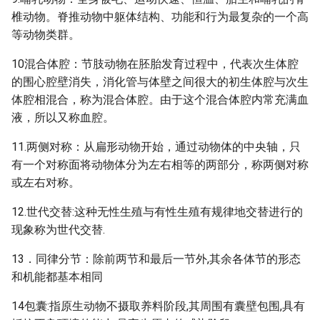
椎动物。脊推动物中躯体结构、功能和行为最复杂的一个高
等动物类群。
10混合体腔：节肢动物在胚胎发育过程中，代表次生体腔
的围心腔壁消失，消化管与体壁之间很大的初生体腔与次生
体腔相混合，称为混合体腔。由于这个混合体腔内常充满血
液，所以又称血腔。
11.两侧对称：从扁形动物开始，通过动物体的中央轴，只
有一个对称面将动物体分为左右相等的两部分，称两侧对称
或左右对称。
12.世代交替:这种无性生殖与有性生殖有规律地交替进行的
现象称为世代交替.
13．同律分节：除前两节和最后一节外,其余各体节的形态
和机能都基本相同
14包囊:指原生动物不摄取养料阶段,其周围有囊壁包围,具有