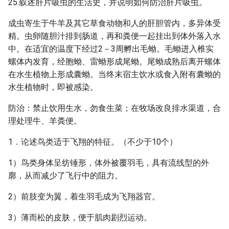
25.叙述肝片吸虫的生活史，并说明如何防治肝片吸虫。
成虫寄生于牛羊及其它草食动物和人的肝胆管内，多异体受
精。虫卵随胆汁排到肠道，再和粪便一起挂出到体外落入水
中。在适宜的温度下经过2－3周孵出毛蚴。毛蚴进入椎实
螺体内发育，经胞蚴、雷蚴形成尾蚴。尾蚴成熟后离开螺体
在水生植物上形成囊蚴。当终末宿主饮水或食入附有囊蚴的
水生植物时，即被感染。
防治：禁止饮用生水，勿食生菜；在牧场改良排水渠道，合
理处理牛、羊粪便。
1．论述鸟类适于飞翔的特征。（不少于10个）
1）鸟类身体呈纺锤形，体外被覆羽毛，具有流线型的外
廓，从而减少了飞行中的阻力。
2）前肢变为翼，着生羽毛成为飞翔器官。
3）薄而松的皮肤，便于肌肉剧烈运动。