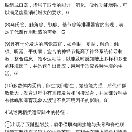
肢组成口器，增强了取食的能力，消化、吸收功能增强，可
以满足能量消耗增大的要求。
(8)马氏管、触角腺、颚腺、基节腺等排泄器官的出现，满
足了代谢作用旺盛的需要。
(9)具有十分发达的感觉器官，如单眼、复眼，触角、触
须、听器、平衡囊；愈合的神经节提高了神经系统传导刺
激，整合信息、指令运动等，以能及时感知陆上多样和多变
的环境因子，并迅速作出反应，用利于适应各种生境的生
活。
(10)多数体内受精，卵生或卵胎生，繁殖能力强，后代种群
数量大，发育过程中有直接发育和间接发育，并且部分种类
有休眠和滞育现象以渡过不良环境因子的影响。
4.试述两栖类适应陆生的特征：
①出现了五趾型附肢，肩带借肌肉间接地与头骨和脊柱联
结使前肢获得了较大的活动范围，有利于在陆上捕食和协助