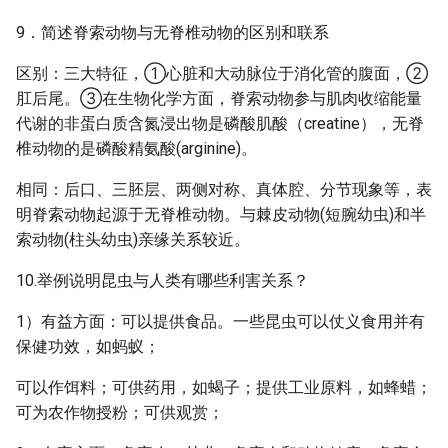
9．简述脊索动物与无脊椎动物的区别和联系
区别：三大特征，①心脏和大动脉位于消化管的腹面，②
肛后尾。③在生物化学方面，脊索动物参与肌肉收缩能量
代谢的非蛋白质含氮浸出物是磷酸肌酸（creatine），无脊
椎动物的是磷酸精氨酸(arginine)。
相同：后口、三胚层、两侧对称、真体腔、分节现象等，表
明脊索动物起源于无脊椎动物。与棘皮动物(短腕幼虫)和半
索动物(柱头幼虫)亲缘关系较近。
10.举例说明昆虫与人类有哪些利害关系？
1）有益方面：可以提供食品。一些昆虫可以仗义食用并有
保健功效，如蚂蚁；
可以作饵料；可供药用，如蝎子；提供工业原料，如蜂蜡；
可为农作物授粉；可供观赏；