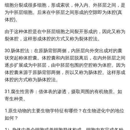
细胞分裂成很多细胞，形成索状，伸入内、外胚层之间，是
为中胚层细胞。后来在中胚层之间形成的空隙即为体腔(真
体腔)。
由于这种体腔是在中胚层细胞之间裂开形成的，因此又称为
裂体腔，这样形成体腔的方式又称为裂体腔法。
30.肠体腔法：在原肠背部两侧，内胚层向外突出成对的囊
状突起称体腔囊。体腔囊和内胚层脱离后，在内外胚层之间
逐步扩展成为中胚层，由中胚层包围的空腔称为体腔。因为
体腔囊来源于原肠背部两侧，所以又称为肠体腔。这样形成
体腔的方式称为肠体腔法。
31.腐生性营养：借体表的渗透，摄取周围的有机物质。如
寄生种类。
1.原生动物的主要生物学特征有哪些？在生物进化中的地位
如何？
1）身体由单个细胞或单细胞群体构成，细胞内有完成各种