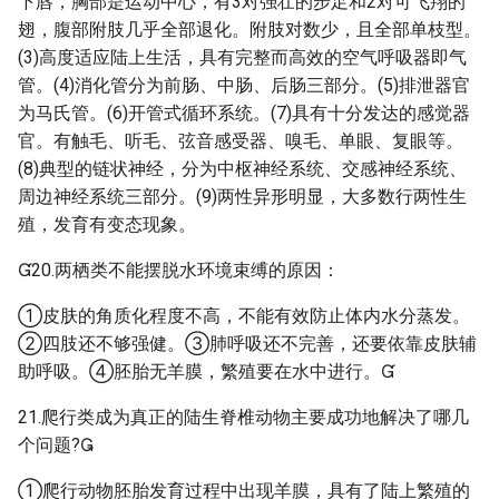
下唇，胸部是运动中心，有3对强壮的步足和2对可飞翔的
翅，腹部附肢几乎全部退化。附肢对数少，且全部单枝型。
(3)高度适应陆上生活，具有完整而高效的空气呼吸器即气
管。(4)消化管分为前肠、中肠、后肠三部分。(5)排泄器官
为马氏管。(6)开管式循环系统。(7)具有十分发达的感觉器
官。有触毛、听毛、弦音感受器、嗅毛、单眼、复眼等。
(8)典型的链状神经，分为中枢神经系统、交感神经系统、
周边神经系统三部分。(9)两性异形明显，大多数行两性生
殖，发育有变态现象。
20.两栖类不能摆脱水环境束缚的原因：
①皮肤的角质化程度不高，不能有效防止体内水分蒸发。
②四肢还不够强健。③肺呼吸还不完善，还要依靠皮肤辅
助呼吸。④胚胎无羊膜，繁殖要在水中进行。
21.爬行类成为真正的陆生脊椎动物主要成功地解决了哪几
个问题?
①爬行动物胚胎发育过程中出现羊膜，具有了陆上繁殖的