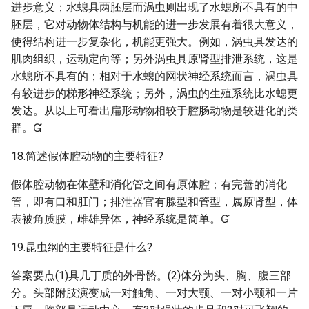
进步意义；水螅具两胚层而涡虫则出现了水螅所不具有的中
胚层，它对动物体结构与机能的进一步发展有着很大意义，
使得结构进一步复杂化，机能更强大。例如，涡虫具发达的
肌肉组织，运动定向等；另外涡虫具原肾型排泄系统，这是
水螅所不具有的；相对于水螅的网状神经系统而言，涡虫具
有较进步的梯形神经系统；另外，涡虫的生殖系统比水螅更
发达。从以上可看出扁形动物相较于腔肠动物是较进化的类
群。
18.简述假体腔动物的主要特征?
假体腔动物在体壁和消化管之间有原体腔；有完善的消化
管，即有口和肛门；排泄器官有腺型和管型，属原肾型，体
表被角质膜，雌雄异体，神经系统是简单。
19.昆虫纲的主要特征是什么?
答案要点(1)具几丁质的外骨骼。(2)体分为头、胸、腹三部
分。头部附肢演变成一对触角、一对大颚、一对小颚和一片