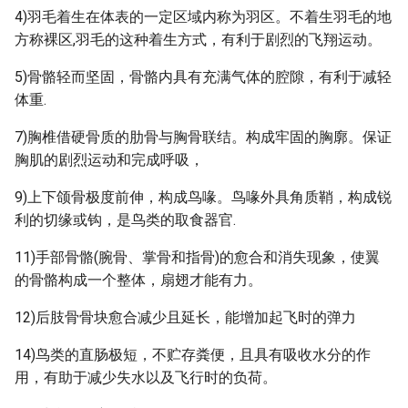
4)羽毛着生在体表的一定区域内称为羽区。不着生羽毛的地
方称裸区,羽毛的这种着生方式，有利于剧烈的飞翔运动。
5)骨骼轻而坚固，骨骼内具有充满气体的腔隙，有利于减轻
体重.
7)胸椎借硬骨质的肋骨与胸骨联结。构成牢固的胸廓。保证
胸肌的剧烈运动和完成呼吸，
9)上下颌骨极度前伸，构成鸟喙。鸟喙外具角质鞘，构成锐
利的切缘或钩，是鸟类的取食器官.
11)手部骨骼(腕骨、掌骨和指骨)的愈合和消失现象，使翼
的骨骼构成一个整体，扇翅才能有力。
12)后肢骨骨块愈合减少且延长，能增加起飞时的弹力
14)鸟类的直肠极短，不贮存粪便，且具有吸收水分的作
用，有助于减少失水以及飞行时的负荷。