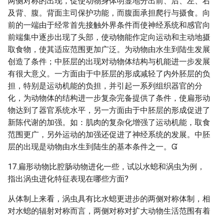
两侧对称的出现，促使动物身体明显地分出前、后、左、右
及背、腹。背面主司保护功能，而腹面承担爬行与摄食。向
前的一端由于经常首先接触外界条件而使神经系统和感官向
前端集中逐步出现了头部，使动物能作定向运动和主动地摄
取食物，使其适应范围更加广泛。为动物由水生到陆生发展
创造了条件；中胚层的出现对动物体结构与机能进一步发展
有很大意义。一方面由于中胚层的形成减轻了内外胚层的负
担，特别是运动机能的负担，并引起一系列组织器官的分
化，为动物体的结构进一步复杂完备提供了条件，使扁形动
物达到了器官系统水平，另一方面由于中胚层的形成促进了
新陈代谢的加强。如：肌肉的复杂化增强了运动机能，取食
范围更广，另外运动的加强还促进了神经系统的发展。中胚
层的出现是动物由水生到陆生的基本条件之一。
17.扁形动物比腔肠动物进化一些，试以水螅和涡虫为例，
指出涡虫进化特征表现在哪些方面?
从体制上来看，涡虫具有比水螅更进步的两侧对称体制，相
对水螅的辐射对称而言，两侧对称对扩大动物生活范围有着