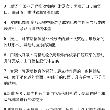
3．后肾管:某些无脊椎动物的排泄器官；两端开口，由肾
口、细肾管、排泄管和肾孔组成；
4．皮肤肌肉囊:扁形动物中胚层形成的肌肉与外胚层形成的
表皮相互紧贴而组成的体壁，
5．疣足：环节动物体壁凸出形成的扁平状突起，最原始的
附肢形式。具划动游泳的功能。
6．口咽式呼吸：两栖动物的呼吸动作依靠口腔底部的颤动
升降完成，由口腔粘膜气体交换
7．脊索：脊索动物身体背部，起支持作用的一条棒状结
构。位于消化道的背面，神经管的腹面，具有弹性，不分节
的结构。
8.双重呼吸：鸟类具有气囊与气管和肺相通，使鸟在呼气和
吸气都能进行气体交换
9.哺乳动物：全身被毛、运动快速、恒温、胎生和哺乳的脊