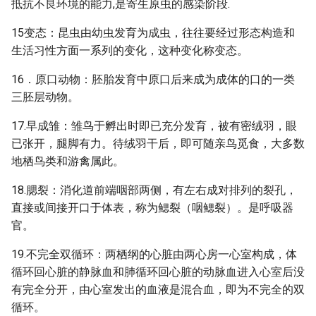
抵抗不良环境的能力,是寄生原虫的感染阶段.
15变态：昆虫由幼虫发育为成虫，往往要经过形态构造和
生活习性方面一系列的变化，这种变化称变态。
16．原口动物：胚胎发育中原口后来成为成体的口的一类
三胚层动物。
17.早成雏：雏鸟于孵出时即已充分发育，被有密绒羽，眼
已张开，腿脚有力。待绒羽干后，即可随亲鸟觅食，大多数
地栖鸟类和游禽属此。
18.腮裂：消化道前端咽部两侧，有左右成对排列的裂孔，
直接或间接开口于体表，称为鳃裂（咽鳃裂）。是呼吸器
官。
19.不完全双循环：两栖纲的心脏由两心房一心室构成，体
循环回心脏的静脉血和肺循环回心脏的动脉血进入心室后没
有完全分开，由心室发出的血液是混合血，即为不完全的双
循环。