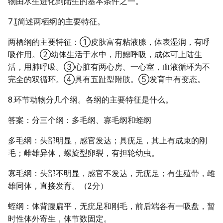
物由水生进化到陆生的基本条件之一。
7.简述两栖纲的主要特征。
两栖纲的主要特征：①皮肤富有粘液腺，体表湿润，有呼
吸作用。②幼体生活于水中，用鳃呼吸，成体可上陆生
活，用肺呼吸。③心脏有两心房、一心室，血液循环为不
完全的双循环。④具有五趾型附肢。⑤发育中有变态。
8.环节动物分几个纲。各纲的主要特征是什么。
答案：分三个纲：多毛纲、寡毛纲和蛭纲
多毛纲：头部明显，感官发达；具疣足，其上有成束的刚
毛；雌雄异体，螺旋型卵裂，有担轮幼虫。
寡毛纲：头部不明显，感官不发达，无疣足；有生殖带，雌
雄同体，直接发育。（2分）
蛭纲：体背腹扁平，无疣足和刚毛，前后端各有一吸盘，暂
时性体外寄生，体节数固定。