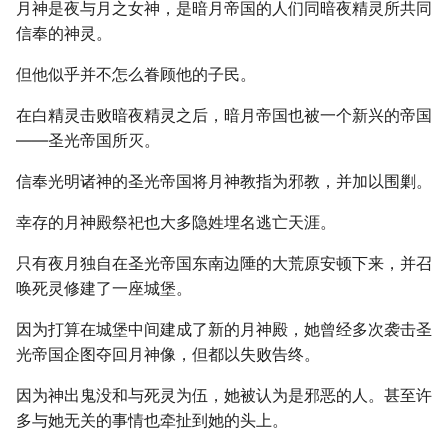
月神是夜与月之女神，是暗月帝国的人们同暗夜精灵所共同
信奉的神灵。
但他似乎并不怎么眷顾他的子民。
在白精灵击败暗夜精灵之后，暗月帝国也被一个新兴的帝国
――圣光帝国所灭。
信奉光明诸神的圣光帝国将月神教指为邪教，并加以围剿。
幸存的月神殿祭祀也大多隐姓埋名逃亡天涯。
只有夜月独自在圣光帝国东南边陲的大荒原安顿下来，并召
唤死灵修建了一座城堡。
因为打算在城堡中间建成了新的月神殿，她曾经多次袭击圣
光帝国企图夺回月神像，但都以失败告终。
因为神出鬼没和与死灵为伍，她被认为是邪恶的人。甚至许
多与她无关的事情也牵扯到她的头上。