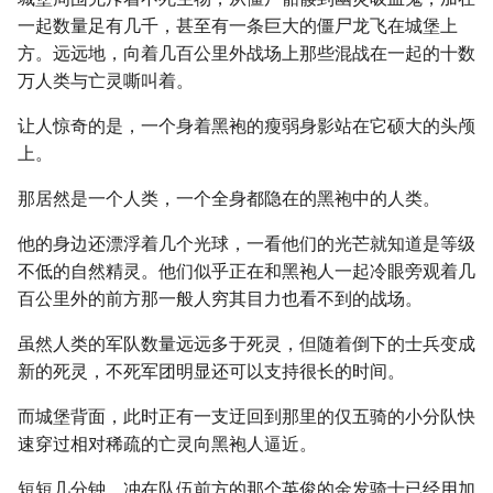
一起数量足有几千，甚至有一条巨大的僵尸龙飞在城堡上
方。远远地，向着几百公里外战场上那些混战在一起的十数
万人类与亡灵嘶叫着。
让人惊奇的是，一个身着黑袍的瘦弱身影站在它硕大的头颅
上。
那居然是一个人类，一个全身都隐在的黑袍中的人类。
他的身边还漂浮着几个光球，一看他们的光芒就知道是等级
不低的自然精灵。他们似乎正在和黑袍人一起冷眼旁观着几
百公里外的前方那一般人穷其目力也看不到的战场。
虽然人类的军队数量远远多于死灵，但随着倒下的士兵变成
新的死灵，不死军团明显还可以支持很长的时间。
而城堡背面，此时正有一支迂回到那里的仅五骑的小分队快
速穿过相对稀疏的亡灵向黑袍人逼近。
短短几分钟，冲在队伍前方的那个英俊的金发骑士已经用加