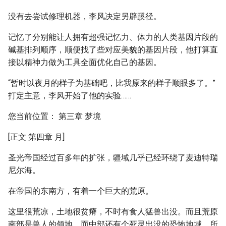
没有去尝试修理机器，李风决定另辟蹊径。
记忆了分别能让人拥有超强记忆力、体力的人类基因片段的
碱基排列顺序，顺便找了些对应美貌的基因片段，他打算直
接以精神力做为工具全面优化自己的基因。
“暂时以夜月的样子为基础吧，比我原来的样子顺眼多了。”
打定主意，李风开始了他的实验……
您当前位置： 第三章 梦境
[正文 第四章 月]
圣光帝国经过百多年的扩张，疆域几乎已经环绕了麦迪特瑞
尼尔海。
在帝国的东南方，有着一个巨大的荒原。
这里很荒凉，土地很贫瘠，不时有食人猛兽出没。而且荒原
南部是兽人的领地，而中部还有个死灵出没的恐怖地域，所