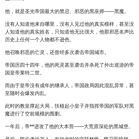
他，就是圣光帝国最大的禁忌、邪恶的黑巫师――黑魔。
没有人知道他来自哪里，没有人见过他的真实模样，甚至没
人知道他的真实姓名，只知道他无比强大，他那邪恶名声比
历史上任何一个人物都不逊色。
他召唤邪恶的亡灵，还曾经多次袭击帝国城市。
帝国历四十四年，他的死灵甚至袭击并杀死了外出巡游的帝
国皇帝莱特二世。
而由于皇帝没有成年的继承人，帝国政局因此混乱异常，甚
至随时会爆发内乱。
此时的教皇撑起大局，扶植起小皇子并指挥帝国的军队对黑
魔进行了空前规模的围剿。
一年后，帝**进攻了他的大本营――大荒原深处的黑城堡。