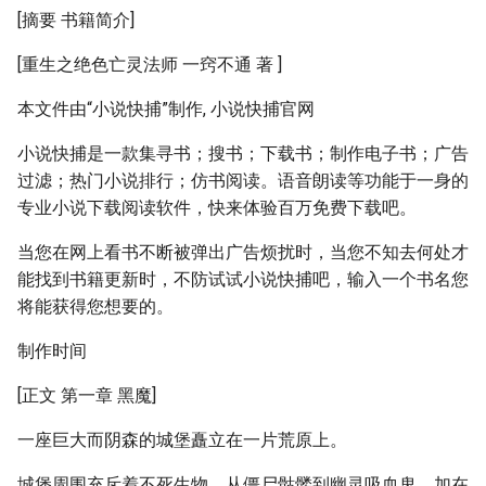
[摘要 书籍简介]
[重生之绝色亡灵法师 一窍不通 著 ]
本文件由“小说快捕”制作, 小说快捕官网
小说快捕是一款集寻书；搜书；下载书；制作电子书；广告
过滤；热门小说排行；仿书阅读。语音朗读等功能于一身的
专业小说下载阅读软件，快来体验百万免费下载吧。
当您在网上看书不断被弹出广告烦扰时，当您不知去何处才
能找到书籍更新时，不防试试小说快捕吧，输入一个书名您
将能获得您想要的。
制作时间
[正文 第一章 黑魔]
一座巨大而阴森的城堡矗立在一片荒原上。
城堡周围充斥着不死生物，从僵尸骷髅到幽灵吸血鬼，加在