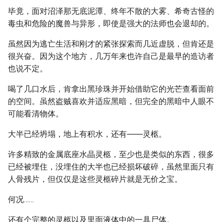
毕竟，面对沼泽那无底泥潭、终年不散的大雾、希奇古怪的
毒虫和危险的魔兽与异形，即使是强大的法师也会退却的。
虽然因为逃亡生活和刚才的紧张探索而几近虚脱，但肯还是
很兴奋。因为这个地方，几万年来也许自己是最早的造访者
也说不定。
喝了几口水后，肯拿出黑珍珠并开始借助它的光芒查看面前
的空间。虽然盗贼喜欢并适应黑暗，但完全的黑暗中人眼不
可能看清物体。
大半已经坍塌，地上有积水，还有――灵柩。
许多精致的金属底座水晶灵柩，至少也是类似的东西，很多
已经被埋住，没埋住的大半也已经损坏破碎，虽然里面只有
人骨残片，但仅仅是这些灵柩碎片就是无价之宝。
何况……
还有个完整的灵柩以及里面液体中的一具尸体。