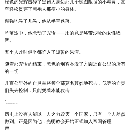
绿色的光辉击碎了黑袍人身边那几个试图阻挡的小精灵，甚
至轻松贯穿了黑袍人那瘦小的身体。
倔强地晃了几晃，他从半空跌落。
坠落途中，他念动了咒语――用的竟是略带沙哑的女性嗓
音。
五个人此时似乎都陷入了短暂的呆滞。
随着那咒语的结束，黑色的烟雾吞没了方圆近百公里的所有
的一切……
几百公里外的亡灵军将领全部莫名其妙地死去，低等的亡灵
们失去控制，只能凭着本能攻击……
“…………
历史上没有人能以一人之力毁灭一个国家，只有一个人差点
做到。正是因为他，光明教会开始正式加入帝国管理
层…………。