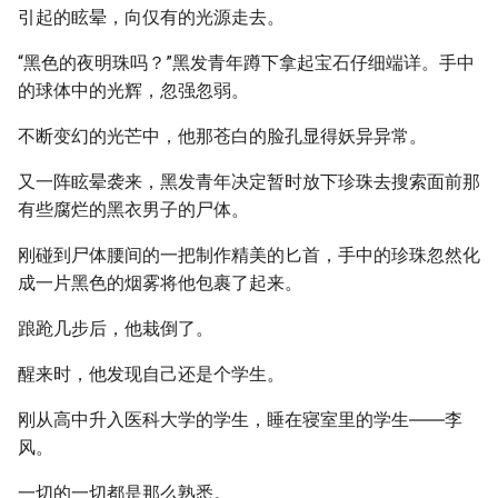
引起的眩晕，向仅有的光源走去。
“黑色的夜明珠吗？”黑发青年蹲下拿起宝石仔细端详。手中
的球体中的光辉，忽强忽弱。
不断变幻的光芒中，他那苍白的脸孔显得妖异异常。
又一阵眩晕袭来，黑发青年决定暂时放下珍珠去搜索面前那
有些腐烂的黑衣男子的尸体。
刚碰到尸体腰间的一把制作精美的匕首，手中的珍珠忽然化
成一片黑色的烟雾将他包裹了起来。
踉跄几步后，他栽倒了。
醒来时，他发现自己还是个学生。
刚从高中升入医科大学的学生，睡在寝室里的学生――李
风。
一切的一切都是那么熟悉。