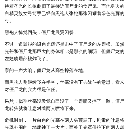
持着圣光的长枪刺倒了最接近僵尸龙的食尸鬼。而他身边的
白精灵族女弓箭手已经向黑袍人张她那张闪耀着绿色光辉的
弓。
黑袍人惊觉回头，僵尸龙展翼闪躲……
不过一道耀眼的绿色光辉还是击中了僵尸龙的左翅根。虽然
光芒和僵尸龙那巨大的身体相比是那么的细弱，但僵尸龙的
左翅膀居然被炸飞了。
轰的一声大响，僵尸龙从高空摔落在地。
而黑袍人则继续飞在半空，丝毫没有下去战斗的意思，看来
对僵尸龙的实力很是信任。
果然，似乎丝毫没发觉自己没了一个翅膀又摔了一跤，僵尸
龙转头就将吐息对着两人喷将下来。
危机时刻，一片白色的光幕在两人头顶展开，剧毒的吐息将
光罩外围的土地腐蚀了一大片，而处于光罩保护下的两人却