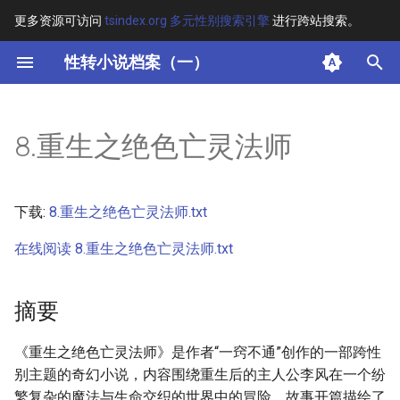
更多资源可访问
tsindex.org 多元性别搜索引擎
进行跨站搜索。
键
性转小说档案（一）
入
摘要
以
8.重生之绝色亡灵法师
开
其他信息 [Processed Page
Metadata]
始
下载:
8.重生之绝色亡灵法师.txt
搜
正文
在线阅读 8.重生之绝色亡灵法师.txt
索
摘要
《重生之绝色亡灵法师》是作者“一窍不通”创作的一部跨性
别主题的奇幻小说，内容围绕重生后的主人公李风在一个纷
繁复杂的魔法与生命交织的世界中的冒险。故事开篇描绘了