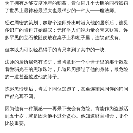
为了拥有足够安度晚年的积蓄，肯伙同几个大胆的同行盗窃
了世界上最神秘最强大也最稀少的一种人――魔法师。
经过周密的策划，趁那个法师外出时潜入他的居所后，连见
多识广的肯也开始感叹：无怪乎人们说力量会带来财富。许
多罕见的宝石被随便放在桌子上和柜子里，连锁都没有。
但本以为可以轻易得手的肯只拿到了其中的一块。
法师的居所居然有陷阱，当肯拿起一个小盒子里的那个散发
着微弱光芒的黑珍珠时，几道风刃擦过了他的身体，最危险
的一道甚至擦过他的脖子。
拣起黑珍珠后，肯丢下同伙逃跑了，甚至连望风同伴的询问
声都充耳不闻。
因为他有一种预感――再呆下去会有危险。肯能作为盗贼活
到五十岁，就是因为他不过分贪心。他知道财宝和命，哪个
比较重要。