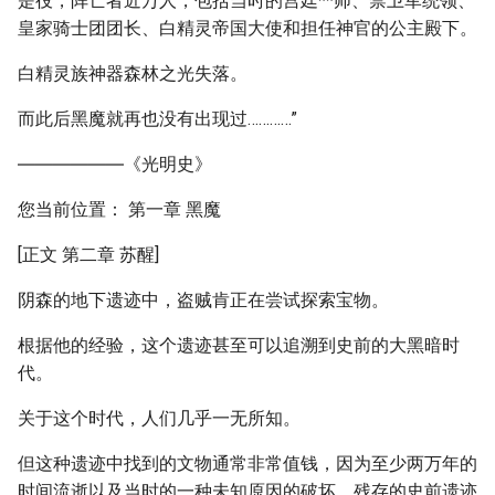
是役，阵亡者近万人，包括当时的宫廷**师、禁卫军统领、
皇家骑士团团长、白精灵帝国大使和担任神官的公主殿下。
白精灵族神器森林之光失落。
而此后黑魔就再也没有出现过…………”
――――――《光明史》
您当前位置： 第一章 黑魔
[正文 第二章 苏醒]
阴森的地下遗迹中，盗贼肯正在尝试探索宝物。
根据他的经验，这个遗迹甚至可以追溯到史前的大黑暗时
代。
关于这个时代，人们几乎一无所知。
但这种遗迹中找到的文物通常非常值钱，因为至少两万年的
时间流逝以及当时的一种未知原因的破坏，残存的史前遗迹