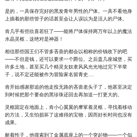
是的，一具保存完好的黑发青年男性的尸体。一具不看他身
上插着的那些管子的话甚至会让人误以为是活人的尸体。
肯几乎有些欣喜若狂了――能将尸体保持两万年以上的魔法
水晶灵柩，这绝对是神器！
相信那些国王们不管多吝啬的都会以相称的价钱收下的吧
――不但是钱，还可以要求一个爵位。之后盖几座城堡，买
许多土地，甚至买几个精灵女奴隶风风光光地过完下半辈
子，说不定还能被作为冒险家名留青史……
肯开始感谢那追的他走投无路的吝啬老头子了，他甚至决定
到时候把那个要命的黑珍珠还回去再加送一打更大的。
灵柩固定在地面上，肯小心翼翼的摩挲着灵柩，寻找着移动
的方法，又生怕损坏了这难得的宝物，因而好长时间也没有
成果。
耐着性子，他摸索到了金属底座上的一个突起物――一个似