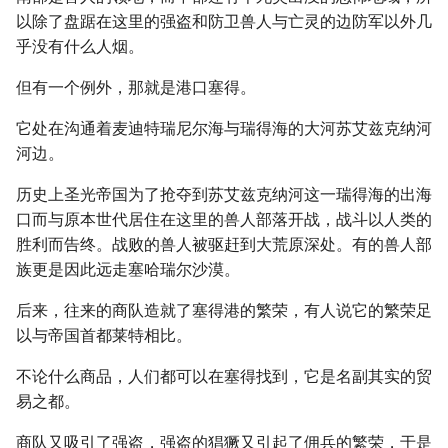
以除了盘踞在这里的强盗和防卫兽人与亡灵的边防军以外几
乎没有什么人烟。
但有一个例外，那就是港口塞得。
它处在沟通着麦迪特瑞尼尔海与瑞得海的大河苏艾兹克纳河
河边。
历史上圣光帝国为了抢夺到苏艾兹克纳河这一瑞得海的出海
口而与原本世代居住在这里的兽人部落开战，战斗以人类的
胜利而告终。战败的兽人被驱赶到大荒原深处。有的兽人部
族更是因此远走塞哈瑞尔沙漠。
后来，往来的商队造就了塞得港的繁荣，有人说它的繁荣足
以与帝国首都莱特相比。
不论什么商品，人们都可以在塞得找到，它是名副其实的贸
易之都。
商队又吸引了强盗，强盗的猖獗又引起了佣兵的繁荣，于是