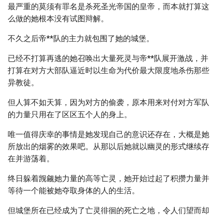
最严重的莫须有罪名是杀死圣光帝国的皇帝，而本就打算这
么做的她根本没有试图辩解。
不久之后帝**队的主力就包围了她的城堡。
已经不打算再逃的她召唤出大量死灵与帝**队展开激战，并
打算在对方大部队逼近时以生命为代价最大限度地杀伤那些
异教徒。
但人算不如天算，因为对方的偷袭，原本用来对付对方军队
的力量只用在了区区五个人的身上。
唯一值得庆幸的事情是她发现自己的意识还存在，大概是她
所放出的烟雾的效果吧。从那以后她就以幽灵的形式继续存
在并游荡着。
终日躲着觊觎她力量的高等亡灵，她开始过起了积攒力量并
等待一个能被她夺取身体的人的生活。
但城堡所在已经成为了亡灵徘徊的死亡之地，令人们望而却