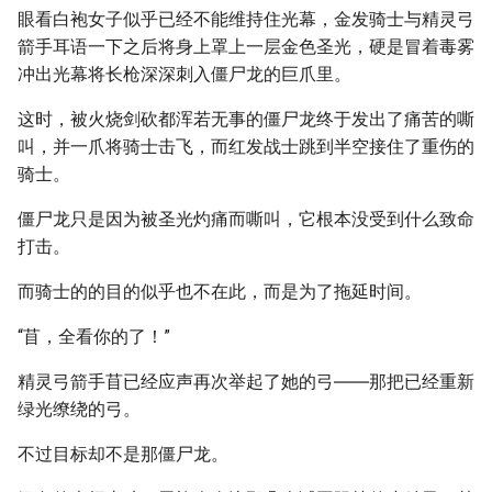
眼看白袍女子似乎已经不能维持住光幕，金发骑士与精灵弓
箭手耳语一下之后将身上罩上一层金色圣光，硬是冒着毒雾
冲出光幕将长枪深深刺入僵尸龙的巨爪里。
这时，被火烧剑砍都浑若无事的僵尸龙终于发出了痛苦的嘶
叫，并一爪将骑士击飞，而红发战士跳到半空接住了重伤的
骑士。
僵尸龙只是因为被圣光灼痛而嘶叫，它根本没受到什么致命
打击。
而骑士的的目的似乎也不在此，而是为了拖延时间。
“苜，全看你的了！”
精灵弓箭手苜已经应声再次举起了她的弓――那把已经重新
绿光缭绕的弓。
不过目标却不是那僵尸龙。