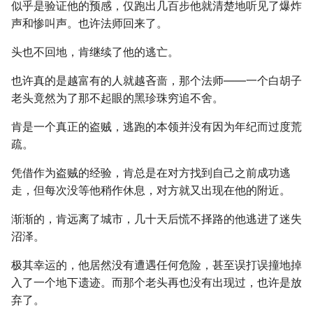
似乎是验证他的预感，仅跑出几百步他就清楚地听见了爆炸
声和惨叫声。也许法师回来了。
头也不回地，肯继续了他的逃亡。
也许真的是越富有的人就越吝啬，那个法师――一个白胡子
老头竟然为了那不起眼的黑珍珠穷追不舍。
肯是一个真正的盗贼，逃跑的本领并没有因为年纪而过度荒
疏。
凭借作为盗贼的经验，肯总是在对方找到自己之前成功逃
走，但每次没等他稍作休息，对方就又出现在他的附近。
渐渐的，肯远离了城市，几十天后慌不择路的他逃进了迷失
沼泽。
极其幸运的，他居然没有遭遇任何危险，甚至误打误撞地掉
入了一个地下遗迹。而那个老头再也没有出现过，也许是放
弃了。