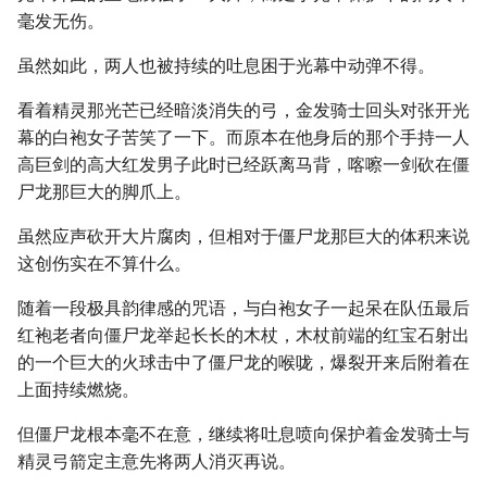
毫发无伤。
虽然如此，两人也被持续的吐息困于光幕中动弹不得。
看着精灵那光芒已经暗淡消失的弓，金发骑士回头对张开光
幕的白袍女子苦笑了一下。而原本在他身后的那个手持一人
高巨剑的高大红发男子此时已经跃离马背，喀嚓一剑砍在僵
尸龙那巨大的脚爪上。
虽然应声砍开大片腐肉，但相对于僵尸龙那巨大的体积来说
这创伤实在不算什么。
随着一段极具韵律感的咒语，与白袍女子一起呆在队伍最后
红袍老者向僵尸龙举起长长的木杖，木杖前端的红宝石射出
的一个巨大的火球击中了僵尸龙的喉咙，爆裂开来后附着在
上面持续燃烧。
但僵尸龙根本毫不在意，继续将吐息喷向保护着金发骑士与
精灵弓箭定主意先将两人消灭再说。