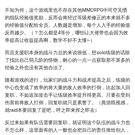
不知为何，这个游戏里也不存在其他MMORPG中司空见惯
的组队经验值奖励，反而会将经过等级差修正的本来就不多
的经验值分配给全员。人数越是增加，每个人入手的经验值
反而越少。（？怎么都是4等分，哪怕让大佬带也会因为效
率提高让收益提高啊，数学不好不太懂~）
而且支援职本身的战斗力总的来说很低，想solo练级的话除
了找比自己弱几阶的怪物，耐心的一点一点获取那不算多的
经验之外也没有其他办法了。
随着游戏的进行，玩家们的战斗力和战术提高之后，练级的
中心也变成了效率的将大量的敌人效率的打倒，比起加入回
复职，不如追加攻击手让练级效率提升得更高。只要在受到
伤害前将敌人打倒，回复职就只是累赘了。（粪游既视感，
就raid本要回复了是吧，呼之即来挥之即去）
反过来如果有队伍需要回复职，就证明这个队伍的战斗力也
不怎么样，这里面有的人一般也会把自己的责任推给别人，