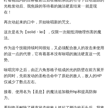
盯着视线内的目标被射出后在辅助系统的引导下自动追踪的
光枪发动后、我焦躁的等待着的施法硬直结束······就是现
在！
再次动起来的口中，开始咏唱新的咒文。
这次是名为【solid・lei】，仅限一次能抵消物理伤害的魔
法。
作为这个技能持续时间很短，又必须配合敌人的攻击来使用
的这一点的代替，它有着基本没有咏唱的施法硬直这一优
势。
咏唱完毕之后，由正六角形格子组成的光的防壁在前方展开
的同时，先前发动的圣枪击命中了原处的敌人，敌人的HP
仅减少了数点左右。
接着、使用名为【圣息】的魔法追加额外hp和提高防御
力。
看到终于解除了硬直状态的敌人抓起了脚边的石头后，我将