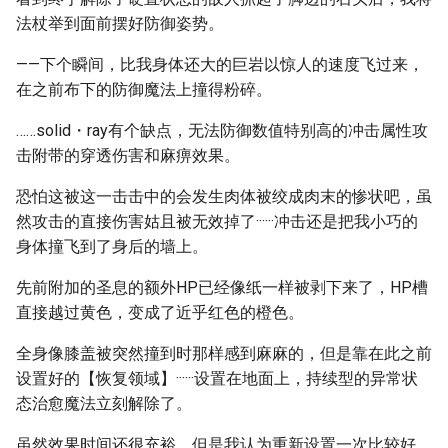
法杖举到面前摆好防御姿势。
——下个瞬间，比我身体还大的巨岩以惊人的速度飞过来，
在之前布下的防御魔法上撞得粉碎。
……solid・ray有个缺点，无法防御数值特别高的冲击属性攻
击附带的穿透伤害和麻痹效果。
恐怕这被这一击击中的会发生肉体被绞成肉末的惨状吧，虽
然攻击的直接伤害姑且被无效掉了······冲击还是把我小巧的
身体撞飞到了身后的墙上。
先前附加的圣息的额外HP已经像纸一样被剥下来了，HP槽
直接越过黄色，变成了近乎红色的橙色。
全身像膝盖被突然撞到时那样感到麻麻的，但是靠在此之前
设置好的【恢复领域】······设置在地面上，持续型的异常状
态治愈魔法立刻解除了。
虽然效果时间还很充裕，但是我认为重新设置一次比较好。