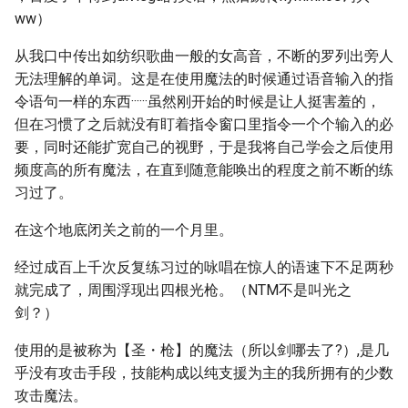
ww）
从我口中传出如纺织歌曲一般的女高音，不断的罗列出旁人
无法理解的单词。这是在使用魔法的时候通过语音输入的指
令语句一样的东西······虽然刚开始的时候是让人挺害羞的，
但在习惯了之后就没有盯着指令窗口里指令一个个输入的必
要，同时还能扩宽自己的视野，于是我将自己学会之后使用
频度高的所有魔法，在直到随意能唤出的程度之前不断的练
习过了。
在这个地底闭关之前的一个月里。
经过成百上千次反复练习过的咏唱在惊人的语速下不足两秒
就完成了，周围浮现出四根光枪。（NTM不是叫光之
剑？）
使用的是被称为【圣・枪】的魔法（所以剑哪去了?）,是几
乎没有攻击手段，技能构成以纯支援为主的我所拥有的少数
攻击魔法。