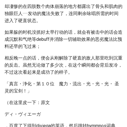
却凄惨的在四肢数个肉体崩落的地方都露出了骨头和肌肉的
独眼巨人······发动的魔法失败了，连同剩余咏唱所需的时间
进入了硬直状态。
如果躲的时机没抓好太早行动的话，就会有被击中的话会造
成沉默和气绝等debuff并消除一切辅助效果的恶劣魔法比预
料还早的飞过来；
相反晚一点的话，便会从刚解除了硬直的敌人那里吃到沉重
的反击。虽然无论做了多少次，在这个瞬间都会背后发冷，
不过这次看起来是成功了的样子。
「真言・浄化・第１０位 魔力・流出・光・光・光・ 圣
灵的宝剑！」
（在这里皮一下：原文
ディ・ヴィエーガ
，百度了下得到diviega的英语，然后跳转hymmnos词典