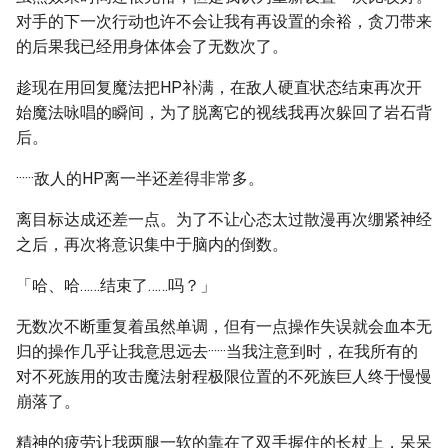
对手的下一次行动也许不会让我有再设置的余裕，贪刀带来
的后果我已经用身体体会了无数次了。
趁现在用回复魔法把HP补满，在敌人硬直状态结束再次开
始魔法咏唱的瞬间，为了脱离它的视线我再次躲回了岩石背
后。
······敌人的HP离一半还差得非常多。
离目标达成还差一点。为了不让心态太过散漫再次绷紧神经
之后，再次将意识集中于脑内的倒数。
「哈、哈……结束了……吗？」
无数次不断重复着虽然单调，但有一点操作失误就会血本无
归的操作几乎让我意思远去······当我注意到时，在我所有的
对不死族用的攻击魔法射程极限位置的不死族巨人终于慢慢
崩落了。
精神的疲劳让我两腿一软的靠在了双手握住的长杖上，呆呆