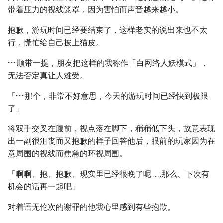
带着压力的视线笼罩，因为害怕而声音越来越小。
抱歉，游玩时间已经要结束了，这样老实的说出来也不太
行，慌忙给自己披上猫皮。
······顺带一提，朋友把这样的我称作「白网络人妖模式」，
无法否定真让人难受。
「······那个，非常不好意思，今天的游玩时间已经快到极限
了」
将双手交叉在腹前，视点落在脚下，稍稍低下头，故意表现
出一副很沮丧而又抱歉的样子回答他后，眼前的玩家因为在
意周围的视线而焦急的环视周围。
「啊啊、抱、抱歉、现实里已经很晚了呢……那么、下次有
机会的话再一起吧」
对着语无伦次的谢罪的他我心里感到有些抱歉。