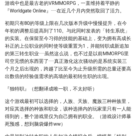
游戏中也是最古老的VRMMORPG，一直维持着平静的
『Worldgate Online』······在近几个月内突然取回了活力。
初期只有80的等级上限在几次版本升级中慢慢提升，在今
年初的调整后提高到了110。与此同时发表的「转生系统」
的实装。在保留至今习得的技能的基础上，变为拥有高成长
补正的上位职业的同时使等级重置为1，并能转职成新追加
的第三转生职业······虽然这么说，也不过是以前MMORPG里
司空见惯的东西罢了······真正激化这次骚动的是系统实装三
个月之后出现的，跨越了比至今为止升级所需的总量还要高
出数倍的经验值需求的高墙的最初转生职的出现。
『独特职』（想翻译成唯一职，不太好听）
这个游戏最初可以选择的，人族、天族、魔族三种种族里，
对应其选择的种族和职业，该种选择内的玩家里只有一人能
得到的，整个游戏里仅为自己拥有的职业。（游戏设计师暴
死预感，想到脑袋爆炸ww）