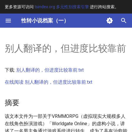
更多资源可访问
tsindex.org 多元性别搜索引擎
进行跨站搜索。
键
性转小说档案（一）
入
摘要
以
别人翻译的，但进度比较靠前
开
其他信息 [Processed Page
Metadata]
始
下载:
别人翻译的，但进度比较靠前.txt
搜
正文
在线阅读 别人翻译的，但进度比较靠前.txt
索
摘要
该文本文件为一部关于VRMMORPG（虚拟现实大规模多人
在线角色扮演游戏）「Worldgate Online」的虚构小说，讲
述了一名男主角通过游戏系统进行转生，成为了具有治愈能