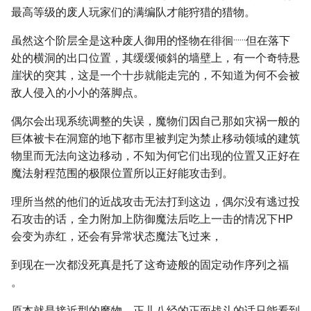
最高等级的废人玩家们的满编队才能狩猎的猎物。
虽然这个阶层全是这种废人御用的怪物在徘徊······但在落下
处的横洞的出口位置，其缓缓倾斜的墙壁上，有一个奇特悬
崖状的突其，这是一个十步就能走完的，不知道为何不会被
敌人侵入的小小的落脚点。
偶尔会出现系统调整的失误，魔物们因自己那如灾祸一般的
巨体被卡在洞窟的地下都市里被判定为禁止移动领域的建筑
物里而无法向这边移动，不知为何它们出现的位置又正好在
魔法射程范围的极限位置所以正好能攻击到。
理所当然的他们的近战攻击无法打到这边，偶尔没有逃过投
石攻击的话，全力附加上防御魔法后吃上一击的情况下HP
会变为赤红，还会有异常状态魔法飞过来，
到现在一次都没死真是托了这奇迹般的固定动作序列之福
。
原本就是接近型的魔物，正儿八经的正面战斗的话只能看到