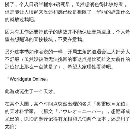
慢了，个人日语半桶水+语死早，虽然想润色得比较好看，
但是能让人读起来没违和感已经是极限了，华丽的辞藻什么
的就放过我吧。
因为有工作还要带孩子的缘故并不能保证更新速度，个人希
望有想翻译的直接接坑，不要在意我。
另外这本书如作者说的一样，开局主角的遭遇会让大部分人
不舒服（虽然没被做无法挽回的事这点是比英雄之女前作的
那位好上那么一点就是了）。希望大家理性看待吧。
『Worldgate Online』
此游戏诞生于一个天才。
在某个大国，某个时间点突然出现的名为『奥雷欧＝尤伯』
的天才科学家。（原文『アウレオ＝ユーバー』，想翻译成
尤巴的，DUO的翻译记得有尤根和尤伯两个版本，还是用了
尤伯）