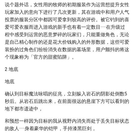
说个题外话，女性用的牧师的初期服装作为运营想提升女性
玩家加入的意向下进行了几次更新，其在游戏中和用户人气
投票的服装分区中都因可爱拿到较高的评价。被它钓到的喜
爱可爱衣服而进入游戏的新手也有着一定数目······在升级过
程中感受到运营的恶意梦碎的玩家们，只能重做角色，无论
是自己精心制作的还是花大价钱购入的外形数据，这些可爱
装扮的过角色们纷纷消失在数据的墓场里，用户颤抖的将这
个现象称为「官方的甜蜜陷阱」。
2 地底
地底
确认到目标魔法咏唱的征兆，立刻躲入岩石的阴影处倒数5
秒后。从岩石后跳出来，在前面很远的悬崖下方可以看到的
地下都市遗迹中，
和预想一样因为目标的我从视野内消失而处于丢失目标状态
的敌人······身着豪华的铠甲，手持漆黑巨剑，