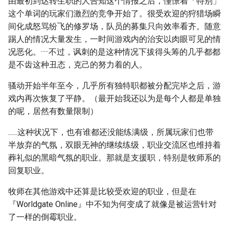
由最初到达转生职的人告知这个情报之后，憧憬着「特别」
这个单词的玩家们激烈的竞争开始了。很受欢迎的狩猎场瞬
间化成怒骂纷飞的修罗场，队员的募集只向效率看齐。随意
踢人的情况大量发生，一时间游戏内的治安以肉眼可见的情
况恶化。·····不过，讽刺的是这种情况下拔得头筹的几乎都都
是不齿这种丑态，克己的努力着的人。
骚动开始半年至今，几乎所有独特职都被分配完毕之后，游
戏内再次恢复了平静。（最开始我还以为是每个人都是单独
的呢，居然有数量限制）
......这种状况下，也有谁都还没能练满级，所属玩家们也带
半放弃的气氛，双眼无神的继续练级，职业交流区也维持着
葬礼似的黑暗气氛的职业。那就是支援职，特别是牧师系的
回复职业。
牧师在其他游戏中还算是比较受欢迎的职业，但是在
『Worldgate Online』中不知为何变成了就像是被运营针对
了一样的倒霉职业。