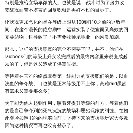
特别是推给立场卑微的人。也就是说······战斗时为了努力改
变战况而苦不堪言的回复职就是再好不过的目标了。
让状况更加恶化的是在等级上限从100到110之前的这数年
间，在这个漫长的倦怠期中，运营实装了便宜而又高效的回
复类药物，也导致了「不需要牧师系职业」的风潮加剧。
那么，这样的支援职真的完全不需要了吗，并不，他们在
raidboss们的等级上升实装完成后的最终内容里来说变成必
须的了，但是这又造成了供需失衡。
等待着在苦难的终点取得第一线能力的支援职们的是，以血
洗血的争夺战。（也就是正常练级用不上你，高难raid虽然
有需求又需要那么多）
为了能为他人起到作用，咬着牙提升等级的前方，等着他们
的是自己争夺到的死气沉沉的战场和恶劣玩家的纠缠。在如
此翻脸如翻书的的现实面前，坚持下来的支援职玩家大多数
因为这种情况而再也没有登录了。