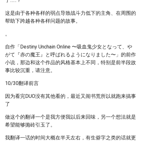
了……？
这是由于各种各样的弱点导致战斗力低下的主角、在周围的
帮助下跨越各种各样问题的故事。
。
自作「Destiny Unchain Online 〜吸血鬼少女となって、や
がて『赤の魔王』と呼ばれるようになりました〜」的前作
小说，那边和这个作品的风格基本上不同，特别是前半段故
事比较沉重，请注意。
10/30翻译前言
因为看完DUO没有其他看的，最近又闹书荒所以就跑来搞事
了
做这个的翻译一个是我方便我以后来回味，另一个想法就是
希望能够抛砖引玉了。
我翻译一话的时间大概在半天左右，有生僻字之类的话就更