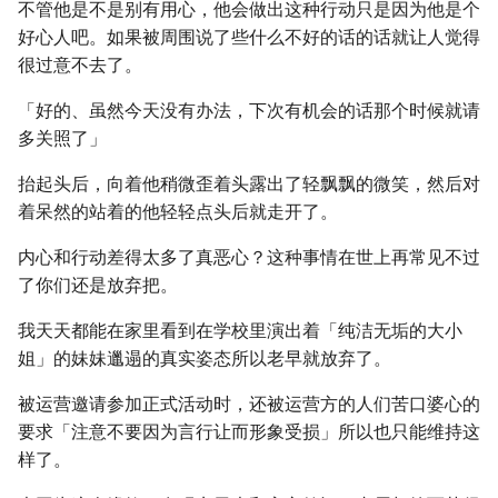
不管他是不是别有用心，他会做出这种行动只是因为他是个
好心人吧。如果被周围说了些什么不好的话的话就让人觉得
很过意不去了。
「好的、虽然今天没有办法，下次有机会的话那个时候就请
多关照了」
抬起头后，向着他稍微歪着头露出了轻飘飘的微笑，然后对
着呆然的站着的他轻轻点头后就走开了。
内心和行动差得太多了真恶心？这种事情在世上再常见不过
了你们还是放弃把。
我天天都能在家里看到在学校里演出着「纯洁无垢的大小
姐」的妹妹邋遢的真实姿态所以老早就放弃了。
被运营邀请参加正式活动时，还被运营方的人们苦口婆心的
要求「注意不要因为言行让而形象受损」所以也只能维持这
样了。