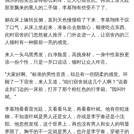
偶尔的憨笑总显得那么刺耳，让人心烦意乱。再加上雷光廷
那里飘来的熏人的二手烟，李慕翔有些受不了了。
躺在床上辗转反侧，直到天色慢慢暗了下来，李慕翔终于叹
了口气，从床上坐起来，准备出去散散心，顺便吃点东西。
此时宿舍的门忽然被人推开，门外走进一人，让宿舍内的三
人顿时有一种眼前一亮的感觉。
来人一头乌黑秀发，白净脸蛋，高挑身材，一身中性装扮更
添一份个性，只是一开口说话，顿时让众人咋舌。
“大家好啊。”标准的男性音质，却总有一些阴柔的感觉。环
顾了一下宿舍，来人又道，“咱们宿舍就这几个人啊？”说着
走到门边的一床前，打开了那个粉红色的行李箱。“我叫叶
斌。”
李慕翔看看雷光廷，又看看马龙，再看看叶斌。他有些犯迷
糊，不知道叶斌是男人还是女人，亦或是李宇春还是小沈
阳。他忽然发现，这个世界上，再也没有男人和女人的明显
界限了。胸平的不一定就是男人，也许是李宇春，穿裙子的