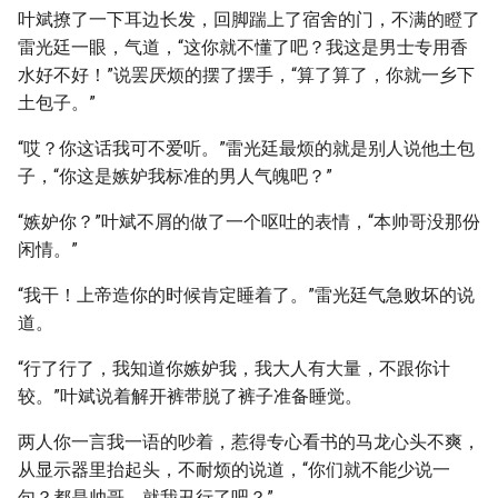
叶斌撩了一下耳边长发，回脚踹上了宿舍的门，不满的瞪了
雷光廷一眼，气道，“这你就不懂了吧？我这是男士专用香
水好不好！”说罢厌烦的摆了摆手，“算了算了，你就一乡下
土包子。”
“哎？你这话我可不爱听。”雷光廷最烦的就是别人说他土包
子，“你这是嫉妒我标准的男人气魄吧？”
“嫉妒你？”叶斌不屑的做了一个呕吐的表情，“本帅哥没那份
闲情。”
“我干！上帝造你的时候肯定睡着了。”雷光廷气急败坏的说
道。
“行了行了，我知道你嫉妒我，我大人有大量，不跟你计
较。”叶斌说着解开裤带脱了裤子准备睡觉。
两人你一言我一语的吵着，惹得专心看书的马龙心头不爽，
从显示器里抬起头，不耐烦的说道，“你们就不能少说一
句？都是帅哥，就我丑行了吧？”