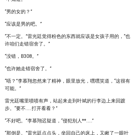
“男的女的？”
“应该是男的吧。”
“不一定。”雷光廷觉得粉色的东西就应该是女孩子用的，“也
许咱们走错宿舍了。”
“没错，B308。”
“也许她走错宿舍了。”
“唔？”李慕翔忽然来了精神，眼里放光，嘿嘿笑道，“这很有
可能。”
雷光廷嘴里啧啧有声，站起来走到叶斌的行李边上来回踱
步。“要不……打开看看？”
“不好吧。”李慕翔迟疑道，“侵犯别人**……”
“那倒是。”雷光廷点点头，坐回自己的床上，又瞅了一眼叶