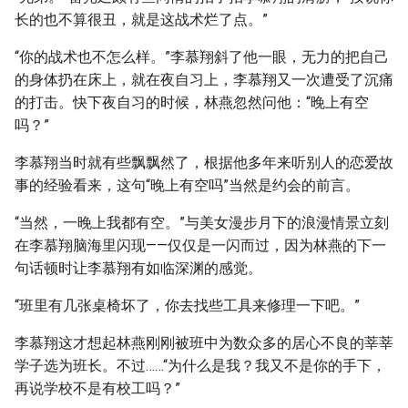
长的也不算很丑，就是这战术烂了点。”
“你的战术也不怎么样。”李慕翔斜了他一眼，无力的把自己
的身体扔在床上，就在夜自习上，李慕翔又一次遭受了沉痛
的打击。快下夜自习的时候，林燕忽然问他：“晚上有空
吗？”
李慕翔当时就有些飘飘然了，根据他多年来听别人的恋爱故
事的经验看来，这句“晚上有空吗”当然是约会的前言。
“当然，一晚上我都有空。”与美女漫步月下的浪漫情景立刻
在李慕翔脑海里闪现——仅仅是一闪而过，因为林燕的下一
句话顿时让李慕翔有如临深渊的感觉。
“班里有几张桌椅坏了，你去找些工具来修理一下吧。”
李慕翔这才想起林燕刚刚被班中为数众多的居心不良的莘莘
学子选为班长。不过……“为什么是我？我又不是你的手下，
再说学校不是有校工吗？”