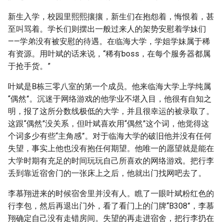
新生入学，校园里熙熙攘攘，新生们在抱怨着，悔恨着，甚
至叫骂着。学长们则摆出一般过来人的架势安慰着学妹们
——学弟没有被安慰的待遇。在临海大学，学姐学妹属于稀
有资源。用叶斌的话来说，“稀有boss，在每个服务器都属
于抢手货。”
叶斌是B栋三零八室的第一个成员。他来临海大学上学纯属
“偶然”。沉迷于网络游戏的他学业不堪入目，他很有自知之
明，报了这所分数线极低的大学，并且很幸运的被录取了。
这跟“偶然”没关系，但叶斌喜欢用“偶然”这个词，他觉得这
个词多少有些“主角感”。对于临海大学的破旧他并没有任何
失望，事实上他也没有抱任何期望。他唯一的愿望就是能在
大学时期有充足的时间玩玩自己所喜欢的网络游戏。把行李
丢到靠近宿舍门的一张床上之后，他就出门找网吧去了。
李慕翔进来的时候宿舍里并没有人。瞧了一眼叶斌粉红色的
行李包，然后再退出门外，看了看门上的门牌“B308”，李慕
翔确定自己没有走错房间。失望的再走进宿舍，把行李扔在