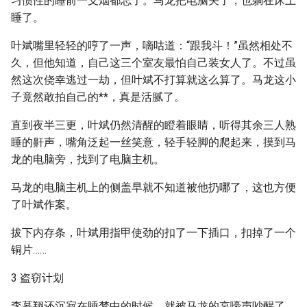
习惯性的睡前一支烟都忘了。马龙把电脑关了，也躺在床上
睡了。
叶斌嘴里轻轻的哼了一声，嘀咕道：“跟我斗！”虽然相处不
久，但他知道，自己这三个室友最怕自己装女人了。不过虽
然这次侥幸逃过一劫，但叶斌不打算就这么算了。马龙这小
子竟然敢拍自己的**，真是活腻了。
直到夜半三更，叶斌仍然清醒的瞪着眼睛，听得其余三人熟
睡的鼾声，嘴角泛起一丝笑意，轻手轻脚的爬起来，摸到马
龙的电脑旁，找到了电脑主机。
马龙的电脑主机上的侧盖早就不知道被他扔哪了，这也方便
了叶斌作案。
拔下内存条，叶斌用指甲使劲的扣了一下插口，扣掉了一个
铜片……
3 盗窃计划
李慕翔还沉寂在睡梦中的时候，就被马龙的哀嚎声吵醒了。