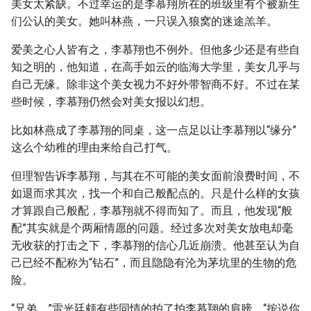
美女太紧缺。不过幸运的是李慕翔所在的班级里有个被新生
们公认的美女。她叫林燕，一只误入狼窝的迷途羔羊。
爱美之心人皆有之，李慕翔也不例外。但他多少还是有些自
知之明的，他知道，在高手如云的临海大学里，美女几乎与
自己无缘。除非这个美女视力不好外带智商不好。不过在某
些时候，李慕翔仍然会对美女报以幻想。
比如林燕成了李慕翔的同桌，这一点足以让李慕翔以“缘分”
这么个幼稚的理由来给自己打气。
但理智告诉李慕翔，与其在不可能的美女面前浪费时间，不
如退而求其次，找一个和自己般配点的。只是什么样的女孩
才算跟自己般配，李慕翔就不得而知了。而且，他发现“般
配”其实就是个两厢情愿的问题。经过多次对美女放电却毫
无收获的打击之下，李慕翔的信心几近崩溃。他甚至认为自
己已经不配称为“钻石”，而且隐隐有沦为茅坑里的生物的危
险。
“兄弟。”雷光廷颇有些同情的拍了拍李慕翔的肩膀，“按说你