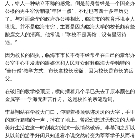
人，给人一种站立不稳的感觉。倒是前身曾经是一个国企办
公楼的男生宿舍稍微“年轻一点”，不过也有四十多年历史
了。与对面豪华的政府办公楼相比，临海市的教育环境令人
堪忧。并不是临海市穷，主要是因为临海大学的校长颇有些
酸腐文人的清高。他常说：“学校不是宾馆，没有星级待
遇。”
因为校长的固执，临海市市长不得不经常坐在自己的豪华办
公室里心里发虚的跟媒体和人民群众解释临海大学独特的
“苦行僧”教学方式。市长拿校长没辙，因为校长是市长的岳
父。
在破旧的教学楼顶层，横向摆着几个早已失去了原本颜色的
金属字——学海无涯苦作舟。这是校长的亲笔题词。
李慕翔站在学校大门口，仰望着楼顶锈迹斑斑的大字，手里
的旅行箱啪的一声，掉在了地上。曾经幻想过无数次的大学
美好生活在这一时刻犹如泡沫一般悄然破碎。李慕翔之所以
从以前的游手好闲只知道看小说突然转变为莘莘学子从而考