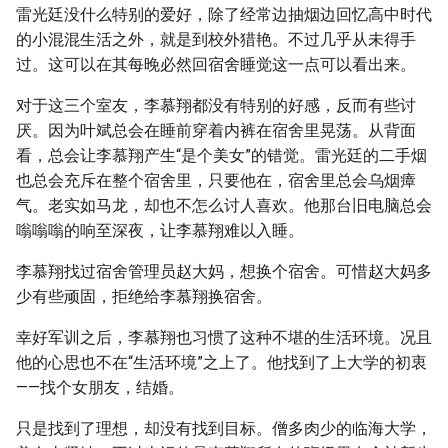
雷光廷没什么特别的爱好，除了经常边抽烟边回忆高中时代
的小混混生活之外，就是到校外猎艳。不过几乎从未得手
过。这可以在其每晚必然回宿舍睡觉这一点可以看出来。
对于这三个室友，李慕翔都没有特别的好感，反而有些讨
厌。因为叶斌总会在睡前穿着内裤在宿舍里晃荡。从背面
看，总会让李慕翔产生“是个美女”的错觉。雷光廷的二手烟
也总会充斥在整个宿舍里，只要他在，宿舍里总会乌烟瘴
气。老实如马龙，却也不怎么讨人喜欢。他那台旧电脑总会
嗡嗡嗡的响至深夜，让李慕翔难以入睡。
李慕翔找过宿舍管理员赵大妈，想换个宿舍。可惜赵大妈多
少有些顽固，拒绝给李慕翔换宿舍。
幸好军训之后，李慕翔也习惯了这种不堪的生活环境。况且
他的心思也不在“生活环境”之上了。他找到了上大学的初衷
——找个女朋友，结婚。
只是找到了理想，却没有找到目标。僧多肉少的临海大学，