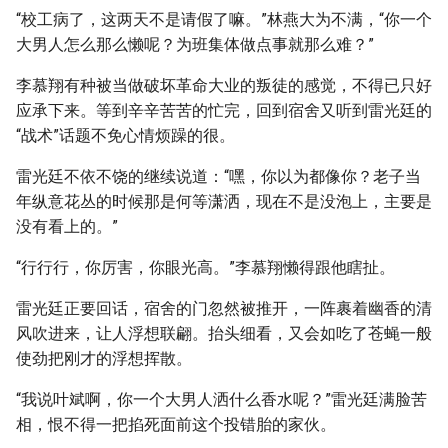
“校工病了，这两天不是请假了嘛。”林燕大为不满，“你一个
大男人怎么那么懒呢？为班集体做点事就那么难？”
李慕翔有种被当做破坏革命大业的叛徒的感觉，不得已只好
应承下来。等到辛辛苦苦的忙完，回到宿舍又听到雷光廷的
“战术”话题不免心情烦躁的很。
雷光廷不依不饶的继续说道：“嘿，你以为都像你？老子当
年纵意花丛的时候那是何等潇洒，现在不是没泡上，主要是
没有看上的。”
“行行行，你厉害，你眼光高。”李慕翔懒得跟他瞎扯。
雷光廷正要回话，宿舍的门忽然被推开，一阵裹着幽香的清
风吹进来，让人浮想联翩。抬头细看，又会如吃了苍蝇一般
使劲把刚才的浮想挥散。
“我说叶斌啊，你一个大男人洒什么香水呢？”雷光廷满脸苦
相，恨不得一把掐死面前这个投错胎的家伙。