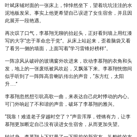
叶斌床铺对面的一张床上，悻悻然坐下，望着坑坑洼洼的水
泥地板发呆。事实上他更希望自己误进了女生宿舍，并且因
此展开一段艳遇。
再次叹了口气，李慕翔无聊的抬起头，正好看到墙上用红漆
写的大字“忠于革命忠于党”。从床上站起来，歪着脑袋又看
了看另一侧的墙面，上面写着“学习雷锋好榜样”。
一阵凉风从破碎的玻璃窗外吹进来，吹动李慕翔的衣角和头
发，地上的一张废纸被风吹起，又飘落下来。李慕翔恍惚间
似乎听到了一阵阵高音喇叭传出的声音，“东方红，太阳
升……”
李慕翔忽然想引吭高歌一曲，来表达自己此时悸动的内心。
可门外响起了不和谐的声音，破坏了李慕翔的雅兴。
“我靠！难道老子穿越时空了？”声音浑厚，铿锵有力，让李
慕翔更加断定自己没有误进女生宿舍，从而更加失望。
转过身，李慕翔上下打量了一下眼前的新室友，礼貌性的友