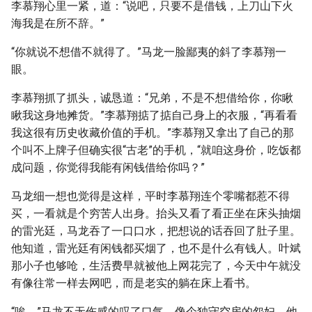
李慕翔心里一紧，道：“说吧，只要不是借钱，上刀山下火
海我是在所不辞。”
“你就说不想借不就得了。”马龙一脸鄙夷的斜了李慕翔一
眼。
李慕翔抓了抓头，诚恳道：“兄弟，不是不想借给你，你瞅
瞅我这身地摊货。”李慕翔掂了掂自己身上的衣服，“再看看
我这很有历史收藏价值的手机。”李慕翔又拿出了自己的那
个叫不上牌子但确实很“古老”的手机，“就咱这身价，吃饭都
成问题，你觉得我能有闲钱借给你吗？”
马龙细一想也觉得是这样，平时李慕翔连个零嘴都惹不得
买，一看就是个穷苦人出身。抬头又看了看正坐在床头抽烟
的雷光廷，马龙吞了一口口水，把想说的话吞回了肚子里。
他知道，雷光廷有闲钱都买烟了，也不是什么有钱人。叶斌
那小子也够呛，生活费早就被他上网花完了，今天中午就没
有像往常一样去网吧，而是老实的躺在床上看书。
“唉。”马龙不无伤感的叹了口气，像个独守空房的怨妇。他