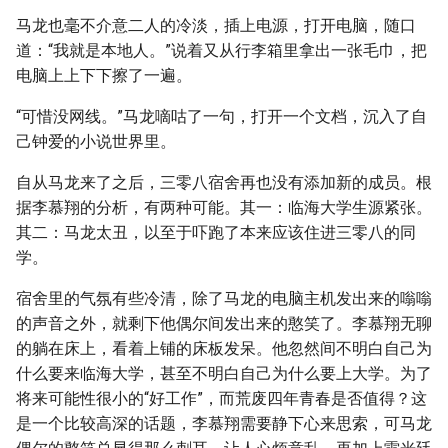
马龙也毫不介意二人的冷淡，插上电源，打开电脑，随口
道：“我就是本地人。”说着又从行李箱里拿出一张毛巾，把
电脑上上下下擦了一遍。
“可惜没网线。”马龙嘀咕了一句，打开一个文档，沉入了自
己钟爱的小说世界里。
自从马龙来了之后，三零八宿舍再也没有添加新的成员。根
据李慕翔的分析，有两种可能。其一：临海大学生源紧张。
其二：马龙太丑，以至于吓跑了本来应该住进三零八的同
学。
宿舍里的气氛有些冷清，除了马龙的电脑主机发出来的嗡嗡
的声音之外，就剩下他偶尔间发出来的憨笑了。李慕翔无聊
的躺在床上，看着上铺的床板发呆。他忽然间不明白自己为
什么要来临海大学，甚至不明白自己为什么要上大学。为了
将来可能性很小的“好工作”，而荒废四年青春是否值得？这
是一个比较高深的话题，李慕翔需要静下心来思索，可马龙