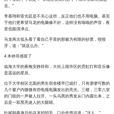
去。”
李慕翔和雷光廷是不关心这些，反正他们也不用电脑。甚至
于他们更希望马龙的电脑修不好，这样没有嗡嗡的声音，夜
里也能清净点。
马龙再次低头看了看自己手里的那极为有限的钞票，咬咬
牙，道：“就这么办。”
4 本帅哥感冒了
临海大学的夜晚安静祥和，大街上闹市区的霓虹灯和音乐像
是遥远的星辰。
位于大学校区北面的男生宿舍楼早已熄灯，只有渺渺可数的
几个窗户内微微有些电视电脑发出的亮光。三楼，三零八室
的门吱的一声被人拉开。一头乌黑的秀发从门内露出来，之
后是一双黑亮迷人的大眼睛。
叶斌朝着身后的马龙招招手，口中低声说道：“没人。”