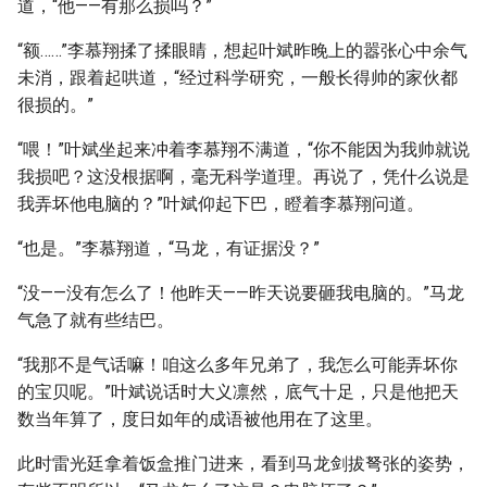
道，“他——有那么损吗？”
“额……”李慕翔揉了揉眼睛，想起叶斌昨晚上的嚣张心中余气
未消，跟着起哄道，“经过科学研究，一般长得帅的家伙都
很损的。”
“喂！”叶斌坐起来冲着李慕翔不满道，“你不能因为我帅就说
我损吧？这没根据啊，毫无科学道理。再说了，凭什么说是
我弄坏他电脑的？”叶斌仰起下巴，瞪着李慕翔问道。
“也是。”李慕翔道，“马龙，有证据没？”
“没——没有怎么了！他昨天——昨天说要砸我电脑的。”马龙
气急了就有些结巴。
“我那不是气话嘛！咱这么多年兄弟了，我怎么可能弄坏你
的宝贝呢。”叶斌说话时大义凛然，底气十足，只是他把天
数当年算了，度日如年的成语被他用在了这里。
此时雷光廷拿着饭盒推门进来，看到马龙剑拔弩张的姿势，