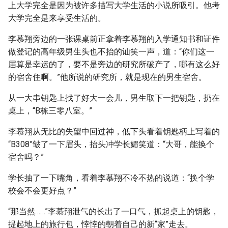
上大学完全是因为被许多描写大学生活的小说所吸引。他考
大学完全是来享受生活的。
李慕翔旁边的一张课桌前正拿着李慕翔的入学通知书和证件
做登记的高年级男生头也不抬的讪笑一声，道：“你们这一
届算是幸运的了，要不是旁边的研究所破产了，哪有这么好
的宿舍住啊。”他所说的研究所，就是现在的男生宿舍。
从一大串钥匙上找了好大一会儿，男生取下一把钥匙，扔在
桌上，“B栋三零八室。”
李慕翔从无比的失望中回过神，低下头看着钥匙柄上写着的
“B308”皱了一下眉头，抬头冲学长媚笑道：“大哥，能换个
宿舍吗？”
学长抽了一下嘴角，看着李慕翔不冷不热的说道：“换个学
校会不会更好点？”
“那当然……”李慕翔泄气的长出了一口气，抓起桌上的钥匙，
提起地上的旅行包，悻悻的朝着自己的新“家”走去。