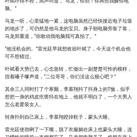
叶斌吓得不轻，高声叫道，“马龙，你别！你再照我砸你电
脑。”
马龙一听，心里猛地一紧，这电脑虽然已经快接近电子垃圾
的地步了，可仍然是他马龙的宝贝。身子朝电脑旁靠了靠，
马龙郑重道，“你敢动我电脑我可真拍了。”
“他没机会的。”雷光廷早就想收拾叶斌了，今天这个机会他
可不想错过。
叶斌看大势已去，心念急转，忙做出一副楚楚可怜的模样，
捏着嗓子嗲声道，“二位哥哥，你们没这么狠心吧？”
其余三人同时打了个寒颤，李慕翔抖了抖身上的T恤，似乎
想把一身的鸡皮疙瘩抖在地上，他就不明白了，一个大男人
怎么老爱装女人。
转身扑到自己床上，李慕翔蹬掉鞋子，蒙头大睡。
雷光廷使劲咧了一下嘴，脱了衣服躺在床上也蒙头大睡，连