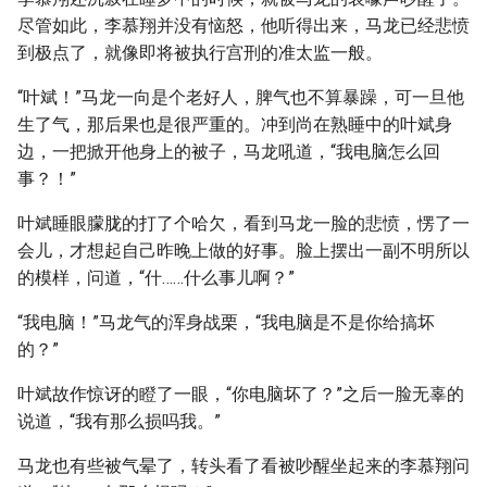
尽管如此，李慕翔并没有恼怒，他听得出来，马龙已经悲愤
到极点了，就像即将被执行宫刑的准太监一般。
“叶斌！”马龙一向是个老好人，脾气也不算暴躁，可一旦他
生了气，那后果也是很严重的。冲到尚在熟睡中的叶斌身
边，一把掀开他身上的被子，马龙吼道，“我电脑怎么回
事？！”
叶斌睡眼朦胧的打了个哈欠，看到马龙一脸的悲愤，愣了一
会儿，才想起自己昨晚上做的好事。脸上摆出一副不明所以
的模样，问道，“什……什么事儿啊？”
“我电脑！”马龙气的浑身战栗，“我电脑是不是你给搞坏
的？”
叶斌故作惊讶的瞪了一眼，“你电脑坏了？”之后一脸无辜的
说道，“我有那么损吗我。”
马龙也有些被气晕了，转头看了看被吵醒坐起来的李慕翔问