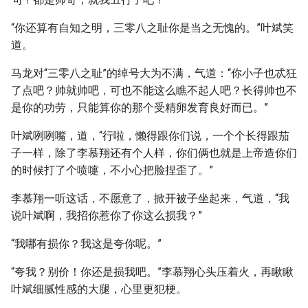
“你还算有自知之明，三零八之耻你是当之无愧的。”叶斌笑
道。
马龙对“三零八之耻”的绰号大为不满，气道：“你小子也忒狂
了点吧？帅就帅吧，可也不能这么瞧不起人吧？长得帅也不
是你的功劳，只能算你的那个受精卵发育良好而已。”
叶斌咧咧嘴，道，“行啦，懒得跟你们说，一个个长得跟茄
子一样，除了李慕翔还有个人样，你们俩也就是上帝造你们
的时候打了个喷嚏，不小心把脸捏歪了。”
李慕翔一听这话，不愿意了，掀开被子坐起来，气道，“我
说叶斌啊，我招你惹你了你这么损我？”
“我哪有损你？我这是夸你呢。”
“夸我？别价！你还是损我吧。”李慕翔心头压着火，再瞅瞅
叶斌细腻性感的大腿，心里更犯梗。