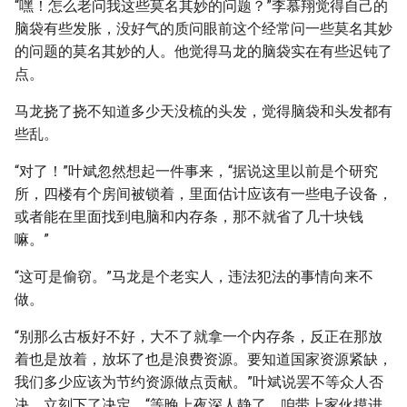
“嘿！怎么老问我这些莫名其妙的问题？”李慕翔觉得自己的
脑袋有些发胀，没好气的质问眼前这个经常问一些莫名其妙
的问题的莫名其妙的人。他觉得马龙的脑袋实在有些迟钝了
点。
马龙挠了挠不知道多少天没梳的头发，觉得脑袋和头发都有
些乱。
“对了！”叶斌忽然想起一件事来，“据说这里以前是个研究
所，四楼有个房间被锁着，里面估计应该有一些电子设备，
或者能在里面找到电脑和内存条，那不就省了几十块钱
嘛。”
“这可是偷窃。”马龙是个老实人，违法犯法的事情向来不
做。
“别那么古板好不好，大不了就拿一个内存条，反正在那放
着也是放着，放坏了也是浪费资源。要知道国家资源紧缺，
我们多少应该为节约资源做点贡献。”叶斌说罢不等众人否
决，立刻下了决定，“等晚上夜深人静了，咱带上家伙摸进