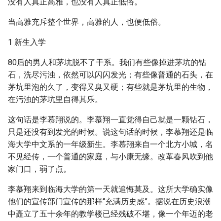
没有人真正高雅，也没有人真正低俗。
当高雅充斥整个世界，高雅的人，也便低俗。
1 新生入学
80后的男人和茅坑脱不了干系。我们有些像掉进茅坑的钻
石，洗尽污浊，依然可以闪闪发光；有些像普通的石头，在
茅坑里泡的久了，变得又臭又硬；有些就是茅坑里的生物，
在污浊的茅坑里自得其乐。
这句话是李慕翔说的。李慕翔一直觉得自己就是一颗钻石，
只是还没有到发光的时候。说这句话的时候，李慕翔还是临
海大学中文系的一年级新生。李慕翔来自一个北方小城，名
不见经传，一个普通的家庭，与小康无缘。改革春风吹到他
家门口，弱了点。
李慕翔来到临海大学的第一天就追悔莫及。这所大学确实像
他们的宣传部门宣传的那样“充满历史感”。据说在历史浪潮
中矗立了五十余年的教学楼已经残破不堪，像一个年迈的老