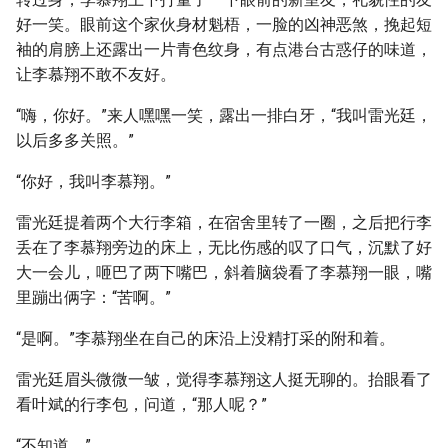
好一笑。眼前这个家伙身材魁梧，一脸的凶神恶煞，挽起短
袖的肩膀上还露出一片青色纹身，有点港台古惑仔的味道，
让李慕翔不敢不友好。
“嗨，你好。”来人嘿嘿一笑，露出一排白牙，“我叫雷光廷，
以后多多关照。”
“你好，我叫李慕翔。”
雷光廷提着两个大行李箱，在宿舍里转了一圈，之后把行李
丢在了李慕翔旁边的床上，无比伤感的叹了口气，沉默了好
大一会儿，咂巴了两下嘴巴，斜着脑袋看了李慕翔一眼，嘴
里蹦出俩字：“苦啊。”
“是啊。”李慕翔坐在自己的床沿上没精打采的附和着。
雷光廷眉头微微一皱，觉得李慕翔这人挺无聊的。抬眼看了
看叶斌的行李包，问道，“那人呢？”
“不知道。”