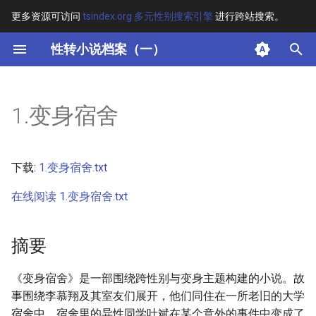
更多资源可访问
tsindex.org 多元性别搜索引擎
进行跨站搜索。
键
性转小说档案（一）
入
摘要
以
1.变身宿舍
开
其他信息 [Processed Page
Metadata]
始
下载:
1.变身宿舍.txt
搜
正文
在线阅读 1.变身宿舍.txt
索
摘要
《变身宿舍》是一部围绕跨性别与变身主题构建的小说。故
事围绕李慕翔及其室友们展开，他们同住在一所老旧的大学
宿舍中，宿舍里的异性同学叶斌在某个意外的事件中变成了