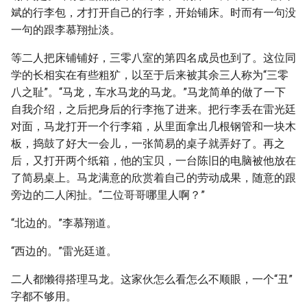
斌的行李包，才打开自己的行李，开始铺床。时而有一句没
一句的跟李慕翔扯淡。
等二人把床铺铺好，三零八室的第四名成员也到了。这位同
学的长相实在有些粗犷，以至于后来被其余三人称为“三零
八之耻”。“马龙，车水马龙的马龙。”马龙简单的做了一下
自我介绍，之后把身后的行李拖了进来。把行李丢在雷光廷
对面，马龙打开一个行李箱，从里面拿出几根钢管和一块木
板，捣鼓了好大一会儿，一张简易的桌子就弄好了。再之
后，又打开两个纸箱，他的宝贝，一台陈旧的电脑被他放在
了简易桌上。马龙满意的欣赏着自己的劳动成果，随意的跟
旁边的二人闲扯。“二位哥哥哪里人啊？”
“北边的。”李慕翔道。
“西边的。”雷光廷道。
二人都懒得搭理马龙。这家伙怎么看怎么不顺眼，一个“丑”
字都不够用。