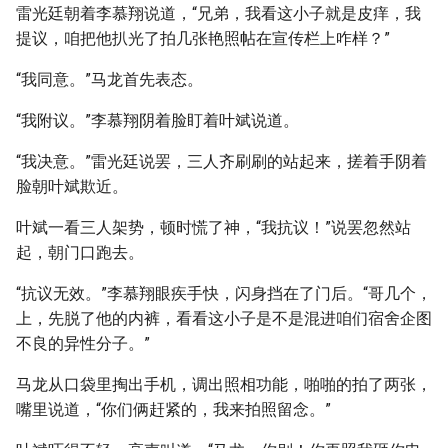
雷光廷朝着李慕翔说道，“兄弟，我看这小子就是皮痒，我
提议，咱把他扒光了拍几张艳照帖在宣传栏上咋样？”
“我同意。”马龙首先表态。
“我附议。”李慕翔阴着脸盯着叶斌说道。
“我决意。”雷光廷说罢，三人齐刷刷的站起来，搓着手阴着
脸朝叶斌欺近。
叶斌一看三人架势，顿时慌了神，“我抗议！”说罢忽然站
起，朝门口跑去。
“抗议无效。”李慕翔眼疾手快，闪身挡在了门后。“哥几个，
上，先脱了他的内裤，看看这小子是不是混进咱们宿舍企图
不良的异性分子。”
马龙从口袋里掏出手机，调出照相功能，啪啪的拍了两张，
嘴里说道，“你们俩赶紧的，我来拍照留念。”