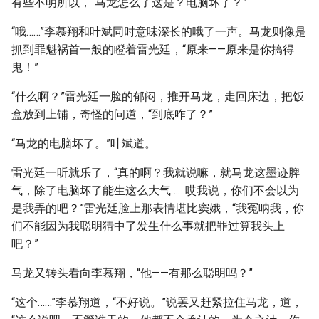
有些不明所以，“马龙怎么了这是？电脑坏了？”
“哦……”李慕翔和叶斌同时意味深长的哦了一声。马龙则像是
抓到罪魁祸首一般的瞪着雷光廷，“原来——原来是你搞得
鬼！”
“什么啊？”雷光廷一脸的郁闷，推开马龙，走回床边，把饭
盒放到上铺，奇怪的问道，“到底咋了？”
“马龙的电脑坏了。”叶斌道。
雷光廷一听就乐了，“真的啊？我就说嘛，就马龙这墨迹脾
气，除了电脑坏了能生这么大气……哎我说，你们不会以为
是我弄的吧？”雷光廷脸上那表情堪比窦娥，“我冤呐我，你
们不能因为我聪明猜中了发生什么事就把罪过算我头上
吧？”
马龙又转头看向李慕翔，“他——有那么聪明吗？”
“这个……”李慕翔道，“不好说。”说罢又赶紧拉住马龙，道，