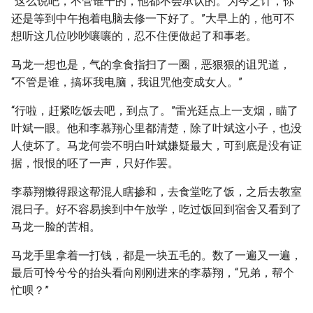
“这么说吧，不管谁干的，他都不会承认的。为今之计，你
还是等到中午抱着电脑去修一下好了。”大早上的，他可不
想听这几位吵吵嚷嚷的，忍不住便做起了和事老。
马龙一想也是，气的拿食指扫了一圈，恶狠狠的诅咒道，
“不管是谁，搞坏我电脑，我诅咒他变成女人。”
“行啦，赶紧吃饭去吧，到点了。”雷光廷点上一支烟，瞄了
叶斌一眼。他和李慕翔心里都清楚，除了叶斌这小子，也没
人使坏了。马龙何尝不明白叶斌嫌疑最大，可到底是没有证
据，恨恨的呸了一声，只好作罢。
李慕翔懒得跟这帮混人瞎掺和，去食堂吃了饭，之后去教室
混日子。好不容易挨到中午放学，吃过饭回到宿舍又看到了
马龙一脸的苦相。
马龙手里拿着一打钱，都是一块五毛的。数了一遍又一遍，
最后可怜兮兮的抬头看向刚刚进来的李慕翔，“兄弟，帮个
忙呗？”