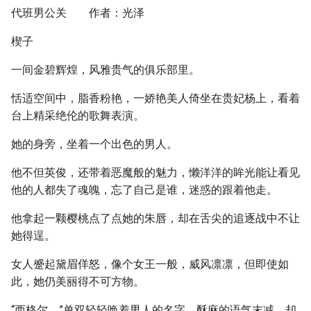
代班男公关 作者：光泽
楔子
一间金碧辉煌，风雅贵气的俱乐部里。
恬适空间中，脂香粉艳，一娇艳美人倚坐在贵妃杨上，看着
台上精采绝伦的歌舞表演。
她的身旁，坐着一个出色的男人。
他不但英俊，还带着恶魔般的魅力，懒洋洋的眸光能让看见
他的人都失了魂魄，忘了自己是谁，迷惑的跟着他走。
他拿起一颗樱桃点了点她的朱唇，却在舌尖的追逐战中不让
她得逞。
女人蹙起黛眉佯怒，像个女王一般，威风凛凛，但即使如
此，她仍美丽得不可方物。
“西格尔，”单双轻轻唤着男人的名字，酥麻的语气末减，却