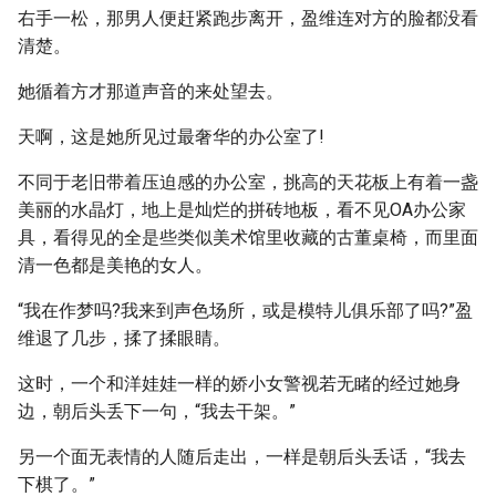
右手一松，那男人便赶紧跑步离开，盈维连对方的脸都没看
清楚。
她循着方才那道声音的来处望去。
天啊，这是她所见过最奢华的办公室了!
不同于老旧带着压迫感的办公室，挑高的天花板上有着一盏
美丽的水晶灯，地上是灿烂的拼砖地板，看不见OA办公家
具，看得见的全是些类似美术馆里收藏的古董桌椅，而里面
清一色都是美艳的女人。
“我在作梦吗?我来到声色场所，或是模特儿俱乐部了吗?”盈
维退了几步，揉了揉眼睛。
这时，一个和洋娃娃一样的娇小女警视若无睹的经过她身
边，朝后头丢下一句，“我去干架。”
另一个面无表情的人随后走出，一样是朝后头丢话，“我去
下棋了。”