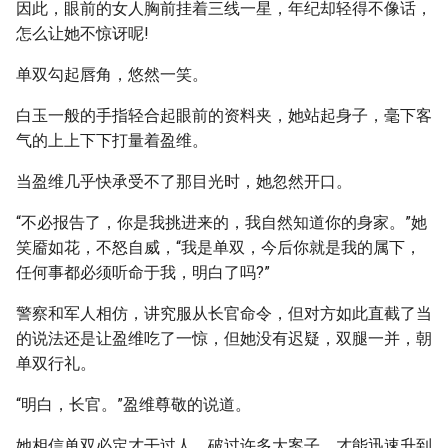
因此，眼前的女人胸前挂着三线一星，年纪却轻得不像话，
怎么让她不惊讶呢!
单双勾起唇角，悠然一笑。
白玉一般的手指轻合起眼前的资料夹，她站起身子，毫下客
气的上上下下打量着盈维。
当盈维几乎快承受不了那目光时，她忽然开口。
“不必报告了，你是我挑进来的，我自然知道你的身家。”她
笑靥如花，不怒自威，“我是单双，今后你就是我的属下，
任何事都必须听命于我，明白了吗?”
警察和军人相仿，讲究服从长官命令，但对方如此直截了当
的说法还是让盈维吃了一惊，但她没有迟疑，双腿一并，朝
单双行礼。
“明白，长官。”盈维尊敬的说道。
她相信单双必定才干过人，破过许多大案子，才能迅速升到