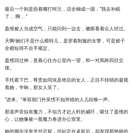
最后一个则是捂着嘴打呵欠，话全糊成一团，“我去补眠
了……啊……”
盈维被人当成空气，只能闪到一边去，傻眼看着众人经过。
天啊!她们不是什么模特儿，是穿着制服的女警，可是裙子
全都短得不合乎规定。
盈维回过神，悬着心往办公室内一望，和一对凤眸四目交
接。
手托着下巴，尊贵如同埃及艳后的女人，正目不转睛的凝视
着她，半晌，那女人笑了。
“进来。”单双朝门外呆愣不知所错的人儿轻唤一声。
那道声音似有魔力，不似方才赶人时的威吓，吸住了盈维的
心，让她像被一股魔力卷进办公室里。
她的脚步没有半丝迟疑，但站定在桌前后，却发现那艳丽的