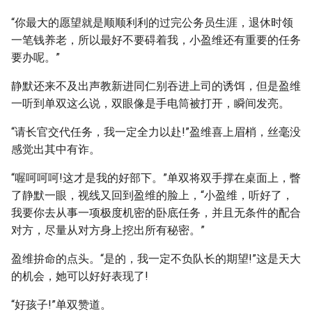
“你最大的愿望就是顺顺利利的过完公务员生涯，退休时领
一笔钱养老，所以最好不要碍着我，小盈维还有重要的任务
要办呢。”
静默还来不及出声教新进同仁别吞进上司的诱饵，但是盈维
一听到单双这么说，双眼像是手电筒被打开，瞬间发亮。
“请长官交代任务，我一定全力以赴!”盈维喜上眉梢，丝毫没
感觉出其中有诈。
“喔呵呵呵!这才是我的好部下。”单双将双手撑在桌面上，瞥
了静默一眼，视线又回到盈维的脸上，“小盈维，听好了，
我要你去从事一项极度机密的卧底任务，并且无条件的配合
对方，尽量从对方身上挖出所有秘密。”
盈维拚命的点头。“是的，我一定不负队长的期望!”这是天大
的机会，她可以好好表现了!
“好孩子!”单双赞道。