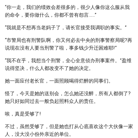
“你一走，我们的绩效会差很多的，很少人像你这么服从我
的命令，要你做什么，你都不曾有怨言……”
“我就是不想再当老妈子了，请长官接受我调职的事实。”
“市警局也有刑警队啊，你又何必去中央的刑事警察局呢?再
说现在没有人要当刑警了啦，事多钱少升迁困难耶!”
“我不在乎，我想当个刑警，全心全意侦办刑事案件。”盈维
说得坚决，什么人都改变不了她的决定。
她一面应付老长官，一面照顾喝得烂醉的同事们。
怪了，今天是她的送别会，怎么她还没醉，所有人都倒了?
她只好如同过去一般负起照料众人的责任。
唉，真是受够了!
不过，虽然受够了，但是她也打从心底喜欢这个大伙像一家
人，没大没小份外亲近的单位。