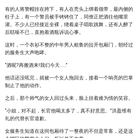
有的人将警帽挂在胯下，有人在秃头上绑着领带，最内侧的
柱子上，有一个警员被手铐铐住了，同僚正把酒往他嘴里
灌。不少人已经接近全裸，绕着桌子唱歌跳舞，还有人醉了
后聒噪不已，直抱着酒瓶诉说心事。
这时，一个衣衫不整的中年男人粗鲁的拉开包厢门，朝经过
的服务生大声咆哮。
“酒呢?再搬酒来!我们今天……”
他话还没吼完，就被一个女人拖回去，接着一个响亮的巴掌
制止了他的动作。
之后，那个帅气的女人回过头来，脸上挂着难为情的笑容。
“小姐，对不起，长官他喝太多了，真不好意思。”洪盈维有
礼的代替长官道歉。
女服务生知道在这间包厢待了一整夜的不但是常客，还是这