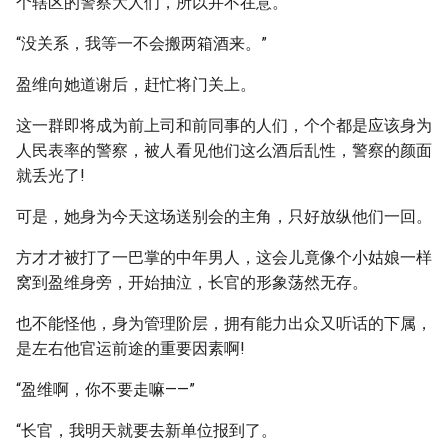
个辖区的警察大人们，所以并不在意。
“没关系，我等一不会搬两箱酒来。”
盈维向她道谢后，赶忙将门关上。
这一群即将成为前上司和前同事的人们，个个都是应该身为
人民表率的警察，被人看见他们这么酒后乱性，警察的颜面
就丢光了!
可是，她身为今天这场送别会的主角，只好放纵他们一回。
方才才被打了一巴掌的中年男人，这会儿竟像个小姑娘一样
窝到盈维身旁，开始抽泣，长官的形象荡然无存。
也不能怪他，身为管理阶层，拥有能力出众又听话的下属，
是左右他官运前途的重要因素啊!
“盈维啊，你不要走嘛——”
“长官，我明天就要去新单位报到了。