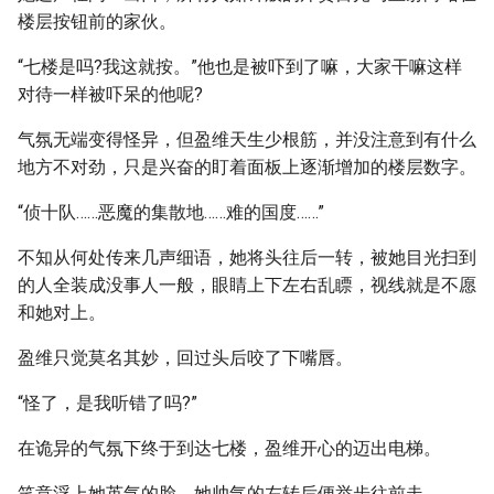
楼层按钮前的家伙。
“七楼是吗?我这就按。”他也是被吓到了嘛，大家干嘛这样
对待一样被吓呆的他呢?
气氛无端变得怪异，但盈维天生少根筋，并没注意到有什么
地方不对劲，只是兴奋的盯着面板上逐渐增加的楼层数字。
“侦十队……恶魔的集散地……难的国度……”
不知从何处传来几声细语，她将头往后一转，被她目光扫到
的人全装成没事人一般，眼睛上下左右乱瞟，视线就是不愿
和她对上。
盈维只觉莫名其妙，回过头后咬了下嘴唇。
“怪了，是我听错了吗?”
在诡异的气氛下终于到达七楼，盈维开心的迈出电梯。
笑意浮上她英气的脸，她帅气的左转后便举步往前走。