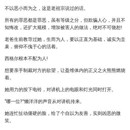
不以恶小而为之，这是老祖宗说过的话。
所有的罪恶都是罪恶，虽有等级之分，但欺骗人心，并且不
知悔改，还扩大规模，增加被害人的做法，绝对不可饶恕!
老爸生前教导过她，生而为人，要以正直为基础，诚实为圭
臬，俯仰不傀于心的活着。
西格尔根本不配为人!
想要亲手制裁对方的欲望，让盈维体内的正义之火熊熊燃烧
着。
她用力的按下电铃，对讲机上的电眼和灯光同时打开。
“哪一位?”懒洋洋的声音从对讲机传来。
她连忙扯动僵硬的脸，给了个自以为友善，实则凶恶的微
笑。