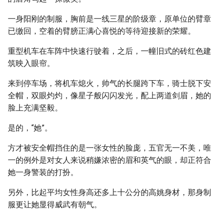
一身阳刚的制服，胸前是一线三星的阶级章，原单位的臂章
已缴回，空着的臂膀正满心喜悦的等待迎接新的荣耀。
重型机车在车阵中快速行驶着，之后，一幢旧式的砖红色建
筑映入眼帘。
来到停车场，将机车熄火，帅气的长腿跨下车，骑士脱下安
全帽，双眼灼灼，像星子般闪闪发光，配上两道剑眉，她的
脸上充满坚毅。
是的，“她”。
方才被安全帽挡住的是一张女性的脸庞，五官无一不美，唯
一的例外是对女人来说稍嫌浓密的眉和英气的眼，却正符合
她一身警装的打扮。
另外，比起平均女性身高还多上十公分的高姚身材，那身制
服更让她显得威武有朝气。