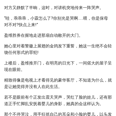
对方又静默了半晌，这时，对讲机突地传来一阵哭声。
“哇，乖乖乖，小霖怎么了?你别光是哭啊……喂，你是保母
对不对?快点上来!”
盈维胜券在握地走进那扇自动敞开的大门。
她心里对着警徽上展翅的金鸽发下重誓，她这一生绝不会轻
饶任何形式的罪犯!
上楼后，盈维推开门，在明亮的日光下，一间偌大的屋子呈
现在眼前。
精致得像是电视上才看得见的豪华客厅，不知道为什么，就
是让她觉得并没有人在此生活。
若不是眼前有个正发出震天哭声，哭红了脸的娃儿，还有那
道正手忙脚乱安抚着婴儿的身影，她真的会这样认为。
那个不停哭泣，用手狂抓自己的耳朵和小脸的婴儿，以头发