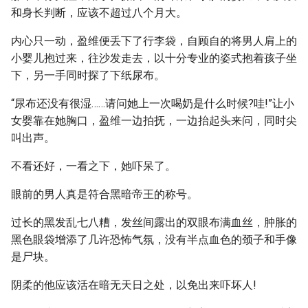
和身长判断，应该不超过八个月大。
内心只一动，盈维便丢下了行李袋，自顾自的将男人肩上的
小婴儿抱过来，往沙发走去，以十分专业的姿式抱着孩子坐
下，另一手同时探了下纸尿布。
“尿布还没有很湿……请问她上一次喝奶是什么时候?哇!”让小
女婴靠在她胸口，盈维一边拍抚，一边抬起头来问，同时尖
叫出声。
不看还好，一看之下，她吓呆了。
眼前的男人真是符合黑暗帝王的称号。
过长的黑发乱七八糟，发丝间露出的双眼布满血丝，肿胀的
黑色眼袋增添了几许恐怖气氛，没有半点血色的颈子和手像
是尸块。
阴柔的他应该活在暗无天日之处，以免出来吓坏人!