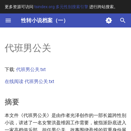
更多资源可访问
tsindex.org 多元性别搜索引擎
进行跨站搜索。
键
性转小说档案（一）
入
摘要
以
代班男公关
开
其他信息 [Processed Page
Metadata]
始
下载:
代班男公关.txt
搜
正文
在线阅读 代班男公关.txt
索
摘要
本文件《代班男公关》是由作者光泽创作的一部长篇跨性别
小说，讲述了一名女警洪盈维因工作需要，被指派卧底进入
一家高档俱乐部，担任男公关。故事围绕盈维的双重身份展