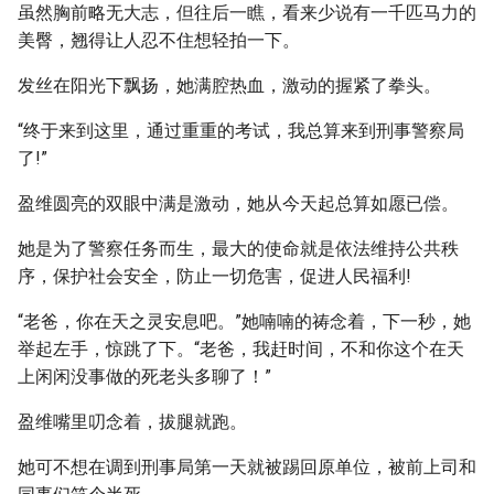
虽然胸前略无大志，但往后一瞧，看来少说有一千匹马力的
美臀，翘得让人忍不住想轻拍一下。
发丝在阳光下飘扬，她满腔热血，激动的握紧了拳头。
“终于来到这里，通过重重的考试，我总算来到刑事警察局
了!”
盈维圆亮的双眼中满是激动，她从今天起总算如愿已偿。
她是为了警察任务而生，最大的使命就是依法维持公共秩
序，保护社会安全，防止一切危害，促进人民福利!
“老爸，你在天之灵安息吧。”她喃喃的祷念着，下一秒，她
举起左手，惊跳了下。“老爸，我赶时间，不和你这个在天
上闲闲没事做的死老头多聊了！”
盈维嘴里叨念着，拔腿就跑。
她可不想在调到刑事局第一天就被踢回原单位，被前上司和