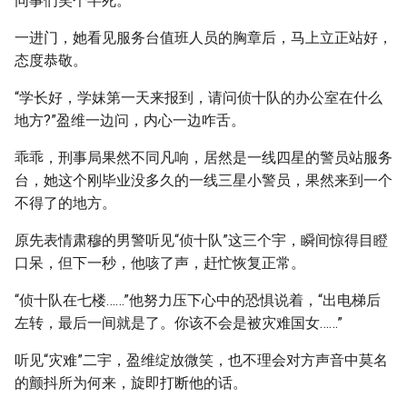
同事们笑个半死。
一进门，她看见服务台值班人员的胸章后，马上立正站好，
态度恭敬。
“学长好，学妹第一天来报到，请问侦十队的办公室在什么
地方?”盈维一边问，内心一边咋舌。
乖乖，刑事局果然不同凡响，居然是一线四星的警员站服务
台，她这个刚毕业没多久的一线三星小警员，果然来到一个
不得了的地方。
原先表情肃穆的男警听见“侦十队”这三个宇，瞬间惊得目瞪
口呆，但下一秒，他咳了声，赶忙恢复正常。
“侦十队在七楼……”他努力压下心中的恐惧说着，“出电梯后
左转，最后一间就是了。你该不会是被灾难国女……”
听见“灾难”二宇，盈维绽放微笑，也不理会对方声音中莫名
的颤抖所为何来，旋即打断他的话。