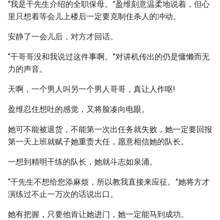
“我是干先生介绍的全职保母。”盈维刻意温柔地说着，但心
里只想着等会儿上楼后一定要克制住杀人的冲动。
安静了一会儿后，对方才回话。
“干哥哥没和我说过这件事啊。”对讲机传出的仍是慵懒而无
力的声音。
天啊，一个男人叫另一个男人哥哥，真让人作呕!
盈维忍住想吐的感觉，又将脸凑向电眼。
她可不能被退货，不能第一次出任务就失败，她一定要回报
第一天上班就赋子她重责大任，愿意相信她的队长。
一想到精明干练的队长，她就斗志如泉涌。
“干先生不想给您添麻烦，所以教我直接来应征。”她将方才
演练过不止一万次的话说出口。
她有把握，只要他肯让她进门，她一定能马到成功。