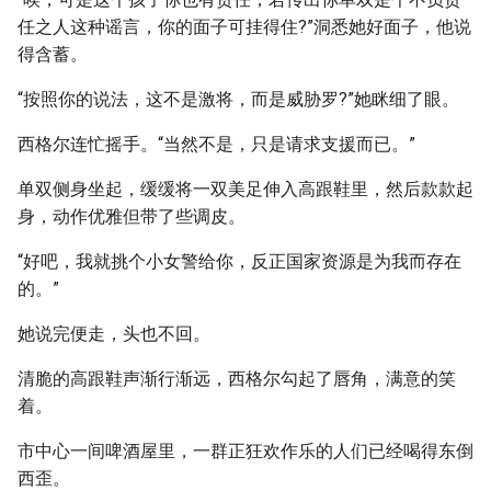
任之人这种谣言，你的面子可挂得住?”洞悉她好面子，他说
得含蓄。
“按照你的说法，这不是激将，而是威胁罗?”她眯细了眼。
西格尔连忙摇手。“当然不是，只是请求支援而已。”
单双侧身坐起，缓缓将一双美足伸入高跟鞋里，然后款款起
身，动作优雅但带了些调皮。
“好吧，我就挑个小女警给你，反正国家资源是为我而存在
的。”
她说完便走，头也不回。
清脆的高跟鞋声渐行渐远，西格尔勾起了唇角，满意的笑
着。
市中心一间啤酒屋里，一群正狂欢作乐的人们已经喝得东倒
西歪。