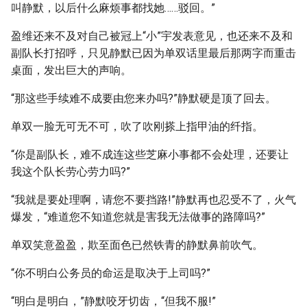
叫静默，以后什么麻烦事都找她……驳回。”
盈维还来不及对自己被冠上“小”宇发表意见，也还来不及和
副队长打招呼，只见静默已因为单双话里最后那两字而重击
桌面，发出巨大的声响。
“那这些手续难不成要由您来办吗?”静默硬是顶了回去。
单双一脸无可无不可，吹了吹刚搽上指甲油的纤指。
“你是副队长，难不成连这些芝麻小事都不会处理，还要让
我这个队长劳心劳力吗?”
“我就是要处理啊，请您不要挡路!”静默再也忍受不了，火气
爆发，“难道您不知道您就是害我无法做事的路障吗?”
单双笑意盈盈，欺至面色已然铁青的静默鼻前吹气。
“你不明白公务员的命运是取决于上司吗?”
“明白是明白，”静默咬牙切齿，“但我不服!”