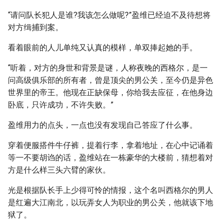
“请问队长犯人是谁?我该怎么做呢?”盈维已经迫不及待想将
对方缉捕到案。
看着眼前的人儿单纯又认真的模样，单双捧起她的手。
“听着，对方的身世和背景是谜，人称夜晚的西格尔，是一
问高级俱乐部的所有者，曾是顶尖的男公关，至今仍是异色
世界里的帝王。他现在正缺保母，你给我去应征，在他身边
卧底，只许成功，不许失败。”
盈维用力的点头，一点也没有发现自己答应了什么事。
穿着便服搭件牛仔裤，提着行李，拿着地址，在心中记诵着
等一不要胡诌的话，盈维站在一栋豪华的大楼前，猜想着对
方是什么样三头六臂的家伙。
光是根据队长手上少得可怜的情报，这个名叫西格尔的男人
是红遍大江南北，以玩弄女人为职业的男公关，他就该下地
狱了。