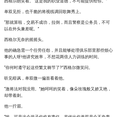
西格尔朗笑着。“这是我的职业道德，不可能提供给你。”
单双见拒，也干脆的将视线调回歌舞秀上。
“那就算啦，交易不成功，拉倒，而且警察是公务员，不可
以在外头兼差呢。”
西格尔无奈的摇摇头。
他的确急需一个任劳任怨，并且能够处理俱乐部里那些烦心
事的人呀!他讲究效率，不想花两倍人力训练的时间。
“你何时遵守起这些繁文耨节了?”西格尔微笑问。
听见暗讽，单双微一偏首看着他。
“激将法对我没用。”她呵呵的笑着，像朵玫瑰般又娇又艳，
却带着刺。
他一拧眉。
“唉，可是这个孩子你也有责任，若传出你单双是个不负责