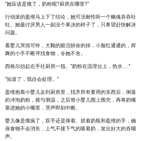
“她应该是饿了，奶粉呢?厨房在哪里?”
行动派的盈维马上下了结论，她可没耐性听一个幽魂吞吞吐
吐。她最讨厌男人一副没个果决的样子了，只希望赶快解决
问题。
看婴儿哭得可怜，大颗的眼泪拚命的掉，小脸红通通的，挥
舞的小手不断寻找食物，令她不舍。
西格尔抬起右手往厨房一指。“奶粉在流理台上，热水……”
“知道了，我自会处理。”
盈维抱着小婴儿走到厨房里，找齐所有要用的东西后，俐落
的冲泡奶粉，摇匀测温，之后替小婴儿围上围兜，再将奶嘴
塞进她的小嘴里，哭声即刻中断。
婴儿像是饿疯了，双手还是捧着、抓着奶瓶和盈维的手，确
保食物不会消失，上气不接下气的吸着奶，发出好大的吞咽
声。