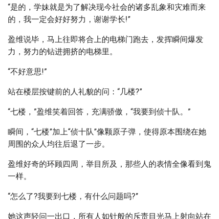
“是的，学妹就是为了解决现今社会的诸多乱象和灾难而来
的，我一定会好好努力，谢谢学长!”
盈维说毕，马上往即将合上的电梯门跑去，发挥瞬间爆发
力，努力的钻进拥挤的电梯里。
“不好意思!”
站在楼层按键前的人礼貌的问：“几楼?”
“七楼，”盈维笑着回答，充满骄傲，“我要到侦十队。”
瞬间，“七楼”加上“侦十队”像颗原子弹，使得原本围绕在她
周围的众人均往后退了一步。
盈维好奇的环顾四周，举目所及，那些人的表情全像看到鬼
一样。
“怎么了?我要到七楼，有什么问题吗?”
她这声轻问一出口，所有人如针般的斥责目光马上射向站在