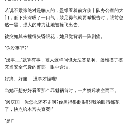
若说不紧张绝对是骗人的，盈维看着前方侦十队办公室的大
门，低下头深吸了一口气，鼓足勇气就要喊报告时，眼前忽
然一黑，强大的冲力让她被撞飞出去。
被突如其来撞得头昏眼花，她只觉背后一阵剧痛。
“你没事吧?”
“没事……”就算有事，被人这样问也无法答是啊。盈维摸了摸
充当安全气囊的臀部，眼中含泪。
好痛、好痛……没事才怪啦!
当她正想好好看看那个罪魁祸首时，一声娇斥凌空而至。
“赖庆国，你怎么还不走啊?你黑得很刺眼耶!我的眼睛都花
了，快点给本宫去查案!”
“是!”