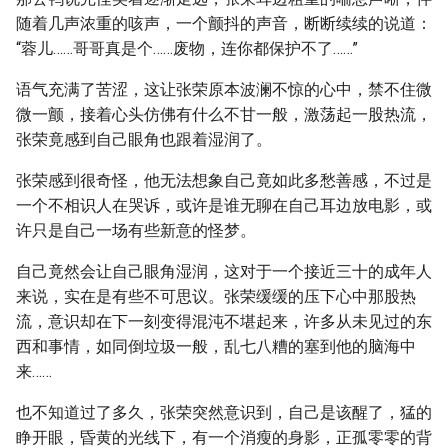
随着几声浓重的咳声，一个颤抖的声音，断断续续的说道：
“蓉儿……哥哥真是个……废物，连你都保护不了……”
语气充满了苦涩，这让张荣原本波澜不惊的心中，禁不住微
微一颤，接着心头仿佛有什么不甘一般，激荡起一股热流，
张荣竟感到自己眼角也跟着湿润了。
张荣感到很奇怪，他无法想象自己竟如此多愁善感，不过是
一个不相识人在哭诉，或许是谁无聊在自己耳边放电影，或
许只是自己一场有些新意的怪梦。
自己竟然会让自己眼角湿润，这对于一个接近三十的成年人
来说，实在是有些不可思议。张荣缓缓的压下心中那股热
流，意识却在下一刻变得混沌不堪起来，许多从未见过的东
西和事情，如同倒垃圾一般，乱七八糟的塞到他的脑海中
来……
也不知道过了多久，张荣突然意识到，自己是该醒了，猛的
睁开眼，昏黄的光线下，有一个消瘦的身影，正孤零零的背