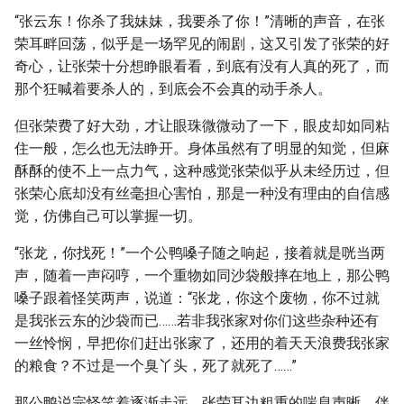
“张云东！你杀了我妹妹，我要杀了你！”清晰的声音，在张
荣耳畔回荡，似乎是一场罕见的闹剧，这又引发了张荣的好
奇心，让张荣十分想睁眼看看，到底有没有人真的死了，而
那个狂喊着要杀人的，到底会不会真的动手杀人。
但张荣费了好大劲，才让眼珠微微动了一下，眼皮却如同粘
住一般，怎么也无法睁开。身体虽然有了明显的知觉，但麻
酥酥的使不上一点力气，这种感觉张荣似乎从未经历过，但
张荣心底却没有丝毫担心害怕，那是一种没有理由的自信感
觉，仿佛自己可以掌握一切。
“张龙，你找死！”一个公鸭嗓子随之响起，接着就是咣当两
声，随着一声闷哼，一个重物如同沙袋般摔在地上，那公鸭
嗓子跟着怪笑两声，说道：“张龙，你这个废物，你不过就
是我张云东的沙袋而已……若非我张家对你们这些杂种还有
一丝怜悯，早把你们赶出张家了，还用的着天天浪费我张家
的粮食？不过是一个臭丫头，死了就死了……”
那公鸭说完怪笑着逐渐走远，张荣耳边粗重的喘息声晰，伴