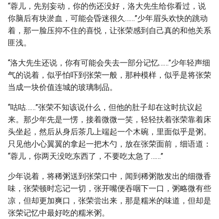
“蓉儿，先别妄动，你的伤还没好，洛大先生给你看过，说
你脑后有块淤血，可能会昏迷很久……”少年眉头欢快的跳动
着，那一脸压抑不住的喜悦，让张荣感到自己真的和他关系
匪浅。
“洛大先生还说，你有可能会失去一部分记忆……”少年轻声细
气的说着，似乎怕吓到张荣一般，那种模样，似乎是将张荣
当成一块价值连城的玻璃制品。
“咕咕……”张荣不知该说什么，但他的肚子却在这时抗议起
来。那少年先是一愣，接着微微一笑，轻轻扶着张荣靠着床
头坐起，然后从身后茶几上端起一个木碗，里面似乎是粥。
只见他小心翼翼的拿起一把木勺，放在张荣面前，细语道：
“蓉儿，你两天没吃东西了，不要吃太急了……”
少年说着，将稀粥送到张荣口中，闻到稀粥散发出的细微香
味，张荣顿时忘记一切，张开嘴便吞咽下一口，粥略微有些
凉，但却更加爽口，张荣尝出来，那是糯米的味道，但却是
张荣记忆中最好吃的糯米粥。