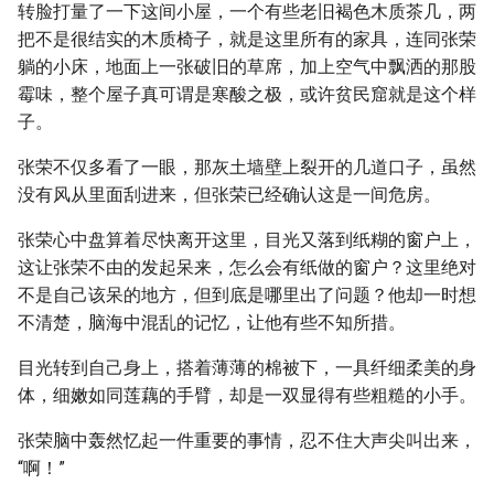
转脸打量了一下这间小屋，一个有些老旧褐色木质茶几，两
把不是很结实的木质椅子，就是这里所有的家具，连同张荣
躺的小床，地面上一张破旧的草席，加上空气中飘洒的那股
霉味，整个屋子真可谓是寒酸之极，或许贫民窟就是这个样
子。
张荣不仅多看了一眼，那灰土墙壁上裂开的几道口子，虽然
没有风从里面刮进来，但张荣已经确认这是一间危房。
张荣心中盘算着尽快离开这里，目光又落到纸糊的窗户上，
这让张荣不由的发起呆来，怎么会有纸做的窗户？这里绝对
不是自己该呆的地方，但到底是哪里出了问题？他却一时想
不清楚，脑海中混乱的记忆，让他有些不知所措。
目光转到自己身上，搭着薄薄的棉被下，一具纤细柔美的身
体，细嫩如同莲藕的手臂，却是一双显得有些粗糙的小手。
张荣脑中轰然忆起一件重要的事情，忍不住大声尖叫出来，
“啊！”