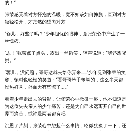
的！”
张荣感受着对方怀抱的温暖，竟不知该如何挣脱，直到对方
轻轻松开，才茫然的望向对方。
“蓉儿，好些了吗？”少年担忧的眼神，竟张荣心中产生了一
丝愧疚。
“恩！”张荣点了点头，露出一丝微笑，轻声说道：“我还想喝
粥。”
“蓉儿，没问题，哥哥这就去给你弄来……”少年见到张荣的笑
容，顿时也轻松的笑道：“看哥哥笨手笨脚的，这么半天都
没热好粥，外面天有些凉了……”
看着少年走出去的背影，让张荣心中微微一疼，他不知道是
为这位失去亲人的少年痛苦，还是为自己永远离开自己的世
界而痛苦，或许是两者都有吧……
沉思了片刻，张荣心中想起什么事情，略微犹豫了一下，还