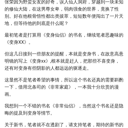
张荣因为野蛮女友的好奇，误入仙人洞府，穿越到一块未知
的修仙大陆，在这男尊女卑，弱肉强食的世界，竟换了性
别。好在他根骨悟性都出类拔萃，短短数年便闯出了一片天
地，但等待他的到底是什么呢？
最初笔者是打算用《变身仙侣》的书名，继续笔者恶趣味的
《变身XX》。
但这几日接到一些朋友的提醒，本就是变身书，在故意高悬
明镜的写上《变身xx》,根本就是赶人，把那些不喜变身，
还有对变身有些阴影的人都远远的驱逐走。
这显然不是笔者希望的事情，所以这个书名还真的需要斟酌
一下，借用北条司的《非常家庭》，一本我十分欣赏的漫
画。
我想到一个不错的书名《非常仙侣》，当然这个书名还是隐
晦的提及到变身等情节。
关于新书，笔者就不在透剧了，请支持笔者，期待的新书的