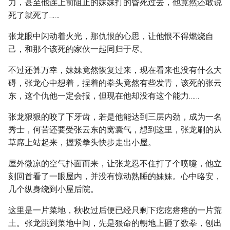
力，甚至他连上前阻止的妹妹打的昏死过去，他竟然还敢说
死了就死了……
张龙眼中闪动着火光，那仇恨的心思，让他恨不得燃烧自
己，和那个该死的家伙一起同归于尽。
不过还算万幸，妹妹竟然恢复过来，现在看来也没有什么大
碍，张龙心中想着，捏着的拳头竟然有些发青，该死的张云
东，这个仇他一定会报，但现在他却没有这个能力……
张龙狠狠的咬了下牙齿，若是他能达到三层内劲，成为一名
秀士，何苦还要受张云东的窝囊气，想到这里，张龙刷的从
草席上站起来，握紧拳头快步走出小屋。
屋外微凉的空气扑面而来，让张龙忍不住打了个喷嚏，他立
刻回首看了一眼屋内，并没有惊动熟睡的妹妹。心中略安，
几个纵身绕到小屋后院。
这里是一片菜地，秋收过后便已经只剩下疙疙瘩瘩的一片荒
土。张龙跳到菜地中间，先是狠命的朝地上砸了数拳，刨出