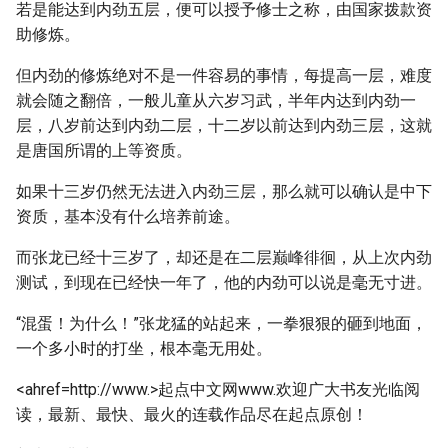
若是能达到内劲五层，便可以授予修士之称，由国家拨款资
助修炼。
但内劲的修炼绝对不是一件容易的事情，每提高一层，难度
就会随之翻倍，一般儿童从六岁习武，半年内达到内劲一
层，八岁前达到内劲二层，十二岁以前达到内劲三层，这就
是唐国所谓的上等资质。
如果十三岁仍然无法进入内劲三层，那么就可以确认是中下
资质，基本没有什么培养前途。
而张龙已经十三岁了，却还是在二层巅峰徘徊，从上次内劲
测试，到现在已经快一年了，他的内劲可以说是毫无寸进。
“混蛋！为什么！”张龙猛的站起来，一拳狠狠的砸到地面，
一个多小时的打坐，根本毫无用处。
<ahref=http://www.>起点中文网www.欢迎广大书友光临阅
读，最新、最快、最火的连载作品尽在起点原创！