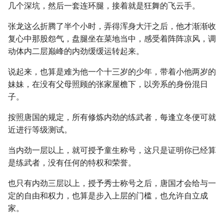
几个深坑，然后一套连环腿，接着就是狂舞的飞云手。
张龙这么折腾了半个小时，弄得浑身大汗之后，他才渐渐收
复心中那股怨气，盘腿坐在菜地当中，感受着阵阵凉风，调
动体内二层巅峰的内劲缓缓运转起来。
说起来，也算是难为他一个十三岁的少年，带着小他两岁的
妹妹，在没有父母照顾的张家屋檐下，以旁系的身份混日
子。
按照唐国的规定，所有修炼内劲的练武者，每逢立冬便可就
近进行等级测试。
当内劲一层以上，就可授予童生称号，这只是证明你已经算
是练武者，没有任何的特权和荣誉。
也只有内劲三层以上，授予秀士称号之后，唐国才会给与一
定的自由和权力，也算是步入上层的门槛，也允许自立成
家。