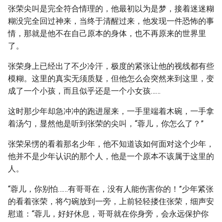
张荣尖叫是完全符合情理的，他最初以为是梦，接着迷迷糊
糊没完全回过神来，当终于清醒过来，他发现一件恐怖的事
情，那就是他不在自己原本的身体，也不再原来的世界里
了。
张荣身上已经出了不少冷汗，极度的紧张让他的视线都有些
模糊。这里的真实无须质疑，但他怎么会突然来到这里，变
成了一个小孩，而且似乎还是一个小女孩……
这时那少年却急冲冲的跑进屋来，一手里端着木碗，一手拿
着汤勺，显然他是听到张荣的尖叫，“蓉儿，你怎么了？”
张荣呆愣的看着那名少年，他不知道该如何面对这个少年，
他并不是少年认识的那个人，他是一个原本不该属于这里的
人。
“蓉儿，你别怕……有哥哥在，没有人能伤害你的！”少年紧张
的看着张荣，将勺碗放到一旁，上前轻轻搂住张荣，细声安
慰道：“蓉儿，好好休息，哥哥就在你身旁，会永远保护你