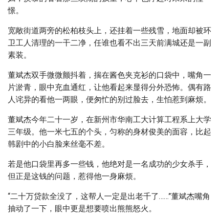
憬。
宽敞街道两旁的松柏枝头上，还挂着一些残雪，地面却被环
卫工人清理的一干二净，任谁也看不出三天前满城还是一副
素装。
董斌杰双手微微颤抖着，揣在酱色夹克衫的口袋中，嘴角一
片淤青，眼中充血通红，让他看起来显得分外恐怖。偶有路
人诧异的看他一两眼，便匆忙的别过脸去，生怕惹到麻烦。
董斌杰今年二十一岁，在新州市华南工大计算工程系上大学
三年级。他一米七五的个头，匀称的身材俊美的面容，比起
韩剧中的小白脸来丝毫不差。
若是他口袋里再多一些钱，他绝对是一名成功的少女杀手，
但正是这钱的问题，惹得他一身麻烦。
“二十万贷款全没了，这帮人一定是出老千了……”董斌杰嘴角
抽动了一下，眼中更是想要喷出熊熊怒火。