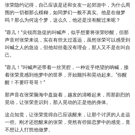
张荣隐约记得，自己应该是还和女友一起郊游中，为什么周
围的一切都那么模糊，如同梦幻一般不真实。他是在做梦
吗？那么为何这个梦，这么久，他还是没有醒过来呢？
“蓉儿！”尖锐而急促的叫喊声，似乎想要将张荣吵醒，但那
声音对张荣来说，实在有些太过遥远，虽然张荣可以感受到
叫喊之人的急迫，但他却丝毫没有理会，那人又不是在叫自
己。
“蓉儿！”叫喊声还带着一丝哭腔，一种近乎绝望的呐喊，接
着张荣竟感到他梦中的世界，开始颤抖和晃动起来。“你醒
醒！不要吓哥哥！”
那声音在张荣脑海中盘旋着，越发的清晰起来，而那剧烈的
晃动，让张荣意识到，那人晃动的正是他的身体。
这点知觉，让张荣觉得自己应该醒来，让那个讨厌的人走远
一些。刚才还想醒来的张荣，突然有些留恋梦中的感觉，竟
不想让人打扰他做梦。