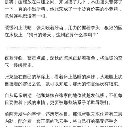
是将手缓缓放在两腿之间。来回摸了几下，不由摇头苦笑了
一下，真的不出所料，他张荣成了一个货真价实的小萝莉，
竟然连毛都没有一根。
缓缓闭上眼睛，张荣咬着牙齿，用力的握着拳头，狠狠的砸
在床板上，“狗日的老天，这到底算什么事啊？”
…………………………………………………………………………………………
夜幕降临，繁星点点，深秋的凉风正趁着夜色，将温暖的空
气一缕缕带走。
张龙坐在自己的草席上，看着床上熟睡的妹妹，从她脸上犹
自挂着的怨愤之色，就可以知道，那天的伤害远没有结束。
自从母亲病逝，他和妹妹在张家的地位就越发低贱，不但每
日要做着下贱的事情，更要被那些嫡系子弟欺辱殴打。
前两天发生的事情，还历历在目。那混蛋张云东仗着有三层
内劲，配合着一套正宗的飞云手，将自己打的毫无还手之