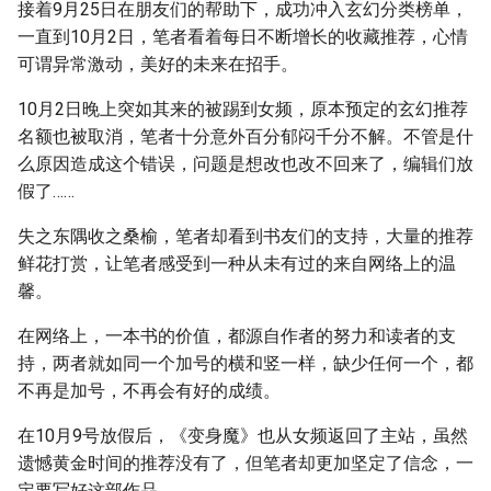
接着9月25日在朋友们的帮助下，成功冲入玄幻分类榜单，
一直到10月2日，笔者看着每日不断增长的收藏推荐，心情
可谓异常激动，美好的未来在招手。
10月2日晚上突如其来的被踢到女频，原本预定的玄幻推荐
名额也被取消，笔者十分意外百分郁闷千分不解。不管是什
么原因造成这个错误，问题是想改也改不回来了，编辑们放
假了……
失之东隅收之桑榆，笔者却看到书友们的支持，大量的推荐
鲜花打赏，让笔者感受到一种从未有过的来自网络上的温
馨。
在网络上，一本书的价值，都源自作者的努力和读者的支
持，两者就如同一个加号的横和竖一样，缺少任何一个，都
不再是加号，不再会有好的成绩。
在10月9号放假后，《变身魔》也从女频返回了主站，虽然
遗憾黄金时间的推荐没有了，但笔者却更加坚定了信念，一
定要写好这部作品。