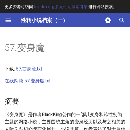
更多资源可访问
tsindex.org 多元性别搜索引擎
进行跨站搜索。
键
性转小说档案（一）
入
摘要
以
57.变身魔
开
其他信息 [Processed Page
Metadata]
始
下载:
57.变身魔.txt
搜
正文
在线阅读 57.变身魔.txt
索
摘要
《变身魔》是作者BlackKing创作的一部以变身和跨性别为
主题的网络小说，主要围绕主角的变身经历以及与之相关的
人际关系和心理变化展开。小说开篇，作者表达了对于自信