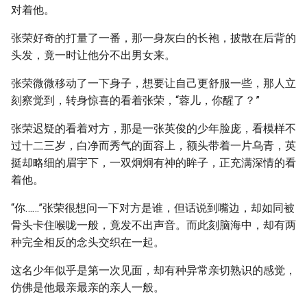
对着他。
张荣好奇的打量了一番，那一身灰白的长袍，披散在后背的
头发，竟一时让他分不出男女来。
张荣微微移动了一下身子，想要让自己更舒服一些，那人立
刻察觉到，转身惊喜的看着张荣，“蓉儿，你醒了？”
张荣迟疑的看着对方，那是一张英俊的少年脸庞，看模样不
过十二三岁，白净而秀气的面容上，额头带着一片乌青，英
挺却略细的眉宇下，一双炯炯有神的眸子，正充满深情的看
着他。
“你……”张荣很想问一下对方是谁，但话说到嘴边，却如同被
骨头卡住喉咙一般，竟发不出声音。而此刻脑海中，却有两
种完全相反的念头交织在一起。
这名少年似乎是第一次见面，却有种异常亲切熟识的感觉，
仿佛是他最亲最亲的亲人一般。