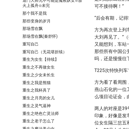
道门大师兄不可能是魔教妖女⊙放
火上孤舟⊙未完
可不接待啊！”
那个我不是我
“后会有期，记
那些变身的岁月
那场雪在飘
方为再次登上列
那场雪在飘(秦舒怀)
大刘再见了。”
又能想到，车站
重写自己
那些所有中国公安
重写自己（无花堪折续）
吗，还是慢慢往
重生为女生【待续】
重生之不再做女生
T225次特快列
重生之少女未长生
方为看了看周围
重生之我是熊猫
燕山石化的一位
重生之我杯具了
么项目论证会，
重生之月亮的女儿
重生之灵气逼神
两人的对座是3
重生之绝色亡灵法师
印象，好像是发
重生之老子怎么了
位女生隔三岔五
重生之魔法美少女