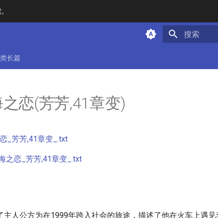
索。
键入以开始
类长篇
之恋(芳芳,41章变)
_芳芳,41章变_.txt
恋_芳芳,41章变_.txt
了主人公方为在1999年跨入社会的旅途，描述了他在火车上遇