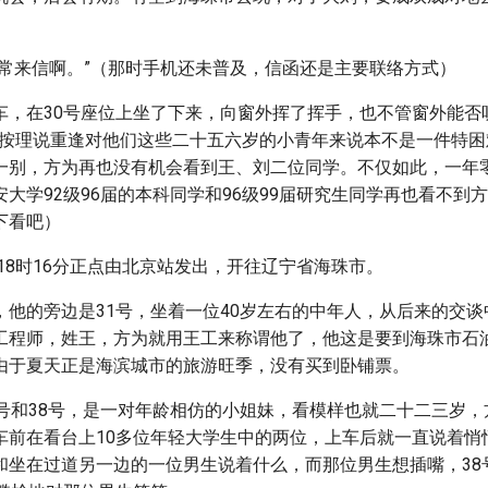
得常来信啊。”（那时手机还未普及，信函还是主要联络方式）
车，在30号座位上坐了下来，向窗外挥了挥手，也不管窗外能否
（按理说重逢对他们这些二十五六岁的小青年来说本不是一件特困
一别，方为再也没有机会看到王、刘二位同学。不仅如此，一年
大学92级96届的本科同学和96级99届研究生同学再也看不到
下看吧）
车18时16分正点由北京站发出，开往辽宁省海珠市。
，他的旁边是31号，坐着一位40岁左右的中年人，从后来的交
工程师，姓王，方为就用王工来称谓他了，他这是要到海珠市石
由于夏天正是海滨城市的旅游旺季，没有买到卧铺票。
9号和38号，是一对年龄相仿的小姐妹，看模样也就二十二三岁
车前在看台上10多位年轻大学生中的两位，上车后就一直说着悄
和坐在过道另一边的一位男生说着什么，而那位男生想插嘴，38