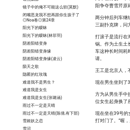
阳争夺曹雪芹原
镜子中的俺不可能这么软(莫默)
闭嘴恶龙我不想再跟你生孩子了
两分钟后列车继
◎Noa卷◎第24章
三副扑克牌，问
阳光下的暧昧
阳光下的暧昧(林菲羽)
打滚子是流行在
阴差阳错变身
锅。作为土生土
车这种长时间耗
阴差阳错变身缘
请。
阴差阳错变身缘(凌云)
陨天之歌
王工是北京人，
隐匿的红玫瑰
现在男生坐到了3
难道我不是男生？
难道我是女生
方为从男生手中
难道我是女生(张璐涵)
位女生起身换了
雨过不一定是天晴
现在坐在39号
雨过不一定是天晴(陈倩,有下部)
打对门了。”喔
雪姬妖之恋
雪沼