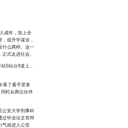
步入成年，加上全
娶，或升学谋业，
没什么两样。这一
，正式走进社会。
站5站台9道上，
年看了看手里拿
，同时从两位伙伴
民公安大学刑事科
通过毕业论文答辩
力气就进入公安