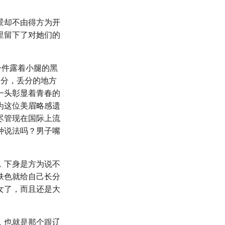
景却不由得方为开
里留下了对她们的
一件露着小腿的黑
过分，丢分的地方
一头彰显着青春的
为这位美眉略感遗
尽管现在国际上流
种说法吗？男子嘴
，下身是方为说不
肤色就给自己长分
女了，而且还是大
，也就是那个跟辽