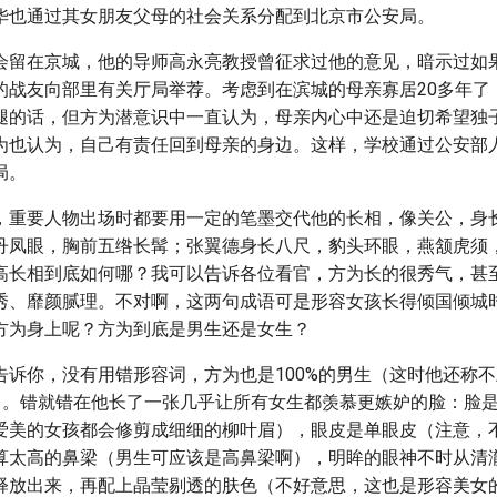
华也通过其女朋友父母的社会关系分配到北京市公安局。
会留在京城，他的导师高永亮教授曾征求过他的意见，暗示过如
的战友向部里有关厅局举荐。考虑到在滨城的母亲寡居20多年了
腿的话，但方为潜意识中一直认为，母亲内心中还是迫切希望独
为也认为，自己有责任回到母亲的身边。这样，学校通过公安部
局。
，重要人物出场时都要用一定的笔墨交代他的长相，像关公，身
丹凤眼，胸前五绺长髯；张翼德身长八尺，豹头环眼，燕颔虎须
高长相到底如何哪？我可以告诉各位看官，方为长的很秀气，甚
秀、靡颜腻理。不对啊，这两句成语可是形容女孩长得倾国倾城
方为身上呢？方为到底是男生还是女生？
告诉你，没有用错形容词，方为也是100%的男生（这时他还称
）。错就错在他长了一张几乎让所有女生都羡慕更嫉妒的脸：脸
爱美的女孩都会修剪成细细的柳叶眉），眼皮是单眼皮（注意，
算太高的鼻梁（男生可应该是高鼻梁啊），明眸的眼神不时从清
释放出来，再配上晶莹剔透的肤色（不好意思，这也是形容美女