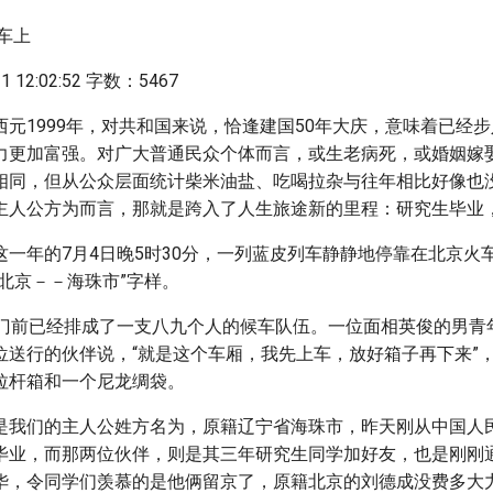
车上
 12:02:52 字数：5467
西元1999年，对共和国来说，恰逢建国50年大庆，意味着已经
力更加富强。对广大普通民众个体而言，或生老病死，或婚姻嫁
相同，但从公众层面统计柴米油盐、吃喝拉杂与往年相比好像也
主人公方为而言，那就是跨入了人生旅途新的里程：研究生毕业
一年的7月4日晚5时30分，一列蓝皮列车静静地停靠在北京火车
北京－－海珠市”字样。
车门前已经排成了一支八九个人的候车队伍。一位面相英俊的男青
位送行的伙伴说，“就是这个车厢，我先上车，放好箱子再下来”
拉杆箱和一个尼龙绸袋。
是我们的主人公姓方名为，原籍辽宁省海珠市，昨天刚从中国人
毕业，而那两位伙伴，则是其三年研究生同学加好友，也是刚刚
华，令同学们羡慕的是他俩留京了，原籍北京的刘德成没费多大