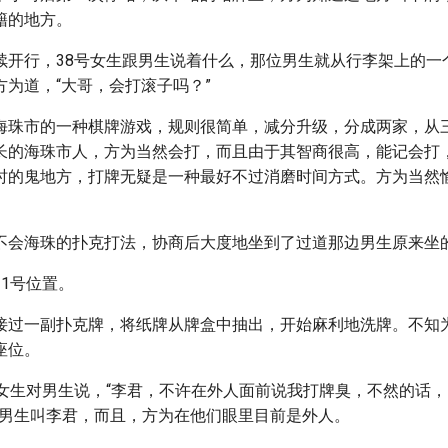
籍的地方。
续开行，38号女生跟男生说着什么，那位男生就从行李架上的一
方为道，“大哥，会打滚子吗？”
海珠市的一种棋牌游戏，规则很简单，减分升级，分成两家，从三
长的海珠市人，方为当然会打，而且由于其智商很高，能记会打
时的鬼地方，打牌无疑是一种最好不过消磨时间方式。方为当然
不会海珠的扑克打法，协商后大度地坐到了过道那边男生原来坐
1号位置。
接过一副扑克牌，将纸牌从牌盒中抽出，开始麻利地洗牌。不知
座位。
的女生对男生说，“李君，不许在外人面前说我打牌臭，不然的话
，男生叫李君，而且，方为在他们眼里目前是外人。