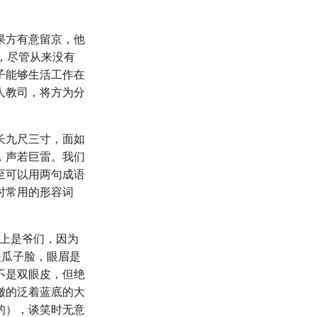
果方有意留京，他
，尽管从来没有
子能够生活工作在
人教司，将方为分
长九尺三寸，面如
，声若巨雷。我们
至可以用两句成语
时常用的形容词
不上是爷们，因为
是瓜子脸，眼眉是
不是双眼皮，但绝
澈的泛着蓝底的大
的），谈笑时无意