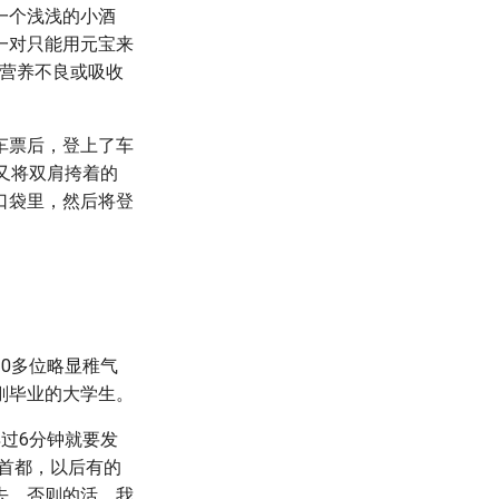
一个浅浅的小酒
一对只能用元宝来
是营养不良或吸收
车票后，登上了车
又将双肩挎着的
口袋里，然后将登
0多位略显稚气
刚毕业的大学生。
过6分钟就要发
首都，以后有的
去，否则的活，我