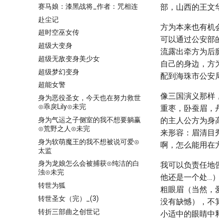
赛马娘：漆黑战将_作者：咒相连
部，山西的王文
赴尘记
方为本来也有机
超时空巫女传
可以通过公安部
超级大变身
流露出牵方为后
超级无敌变身美少女
自己的身边，方
超级梦幻变身
配到海珠市公安
超能女警
像三国演义那样
身为恶役圣女，今天也在努力救世
⊙乖戾Lily⊙未完
重枣，卧蚕眉，
身为气运之子侧室的我不想要躺赢
的主人公方为身
⊙荒野之人⊙未完
来形容：眉清目
身为软萌魔王的我不想被说可爱⊙
啊，怎么能用在
太监
身为龙娘怎么会被捕获⊙纯洁的白
我可以负责任地
浊⊙未完
他还是一个处…
转世为狐
粗眼眉（当然，
转世圣女（完）_(3)
没有缺憾），不
转折三部曲之创世记
小适中的眼睛中