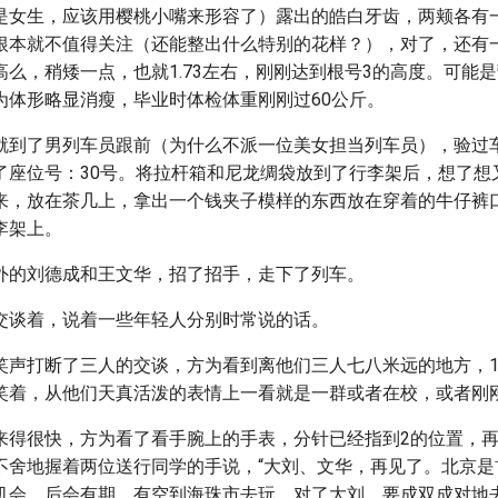
是女生，应该用樱桃小嘴来形容了）露出的皓白牙齿，两颊各有
根本就不值得关注（还能整出什么特别的花样？），对了，还有
高么，稍矮一点，也就1.73左右，刚刚达到根号3的高度。可能
为体形略显消瘦，毕业时体检体重刚刚过60公斤。
就到了男列车员跟前（为什么不派一位美女担当列车员），验过
了座位号：30号。将拉杆箱和尼龙绸袋放到了行李架后，想了想
来，放在茶几上，拿出一个钱夹子模样的东西放在穿着的牛仔裤
李架上。
外的刘德成和王文华，招了招手，走下了列车。
交谈着，说着一些年轻人分别时常说的话。
笑声打断了三人的交谈，方为看到离他们三人七八米远的地方，1
笑着，从他们天真活泼的表情上一看就是一群或者在校，或者刚
来得很快，方为看了看手腕上的手表，分针已经指到2的位置，再
不舍地握着两位送行同学的手说，“大刘、文华，再见了。北京是
机会，后会有期。有空到海珠市去玩，对了大刘，要成双成对地