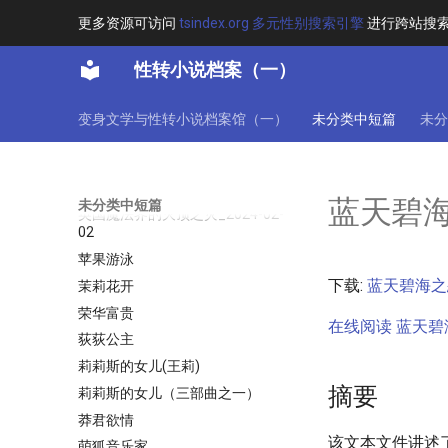
花吻在上
更多资源可访问
tsindex.org 多元性别搜索引擎
进行跨站搜
花开美利坚
花样_变身宋宇彬
性转小说档案（一）
苍海的少女们
苏岩记
变身文学与性转小说档案馆（一）
未分类中短篇
未分
苏岩记(苏岩)
苏醒的福音
苗女奇情
蓝天碧海
未分类中短篇
英国魔法界的灭顶之灾_2024-02-
02
苹果游泳
下载:
蓝天碧海之恋
茉莉花开
荣华富贵
在线阅读 蓝天碧海之
荻荻公主
莉莉斯的女儿(王莉)
摘要
莉莉斯的女儿（三部曲之一）
莽君欲情
该文本文件讲述
萌狐音乐家