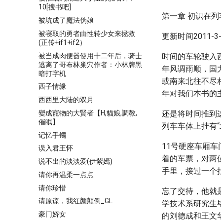
10[搜书吧]
第一章 初识在列
被坑成了魔法伪娘
被寝取的勇者由性转少女来拯救
更新时间2011-3-1
(正传+if1+if2）
被当成肉便器使用十二年后，骑士
时间的车轮驶入
逃离了哥布林巢穴作者：小林牌黑
年风调雨顺，国
暗打字机
或南来北往不尽
西子情缘
年对我们本书的
西西里大陆的双月
變成寵物的大賢者【H,貓娘,調教,
还是将时间推到这
催眠】
列车车体上挂有“
记忆手镯
11号硬座车厢
误入君王怀
着的车票，对两
说不出的淡淡爱(伊紫嫣)
手里，接过一个
请你再温柔一点点
请你珍惜
忘了交待，他就
请原谅，我红颜颠倒_GL
学技术系研究生
豪门娇女
的刘德成和王文