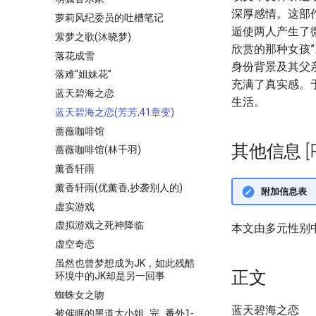
深厚感情。这部
萝莉风纪委员的吐槽笔记
逅使两人产生了
萦梦之歌(沐晓梦)
欣赏的那种女孩
落花成雪
身份背景及其父
落难“姐妹花”
充满了真实感。
蓝天碧海之恋
生活。
蓝天碧海之恋(芳芳,41章变)
蔷薇咖啡馆
其他信息 [Pro
蔷薇咖啡馆(林千羽)
薰香轩雨
薰香轩雨(优薰香,抄袭别人的)
附加信息表
虚实游戏
虚拟游戏之死神降临
本文由多元性别
虚空奇恋
虽然也曾梦想成为JK，如此残酷
正文
环境中的JK却是另一回事
蜘蛛女之吻
蓝天碧海之恋
被催眠的黑道大小姐_完_番外1-