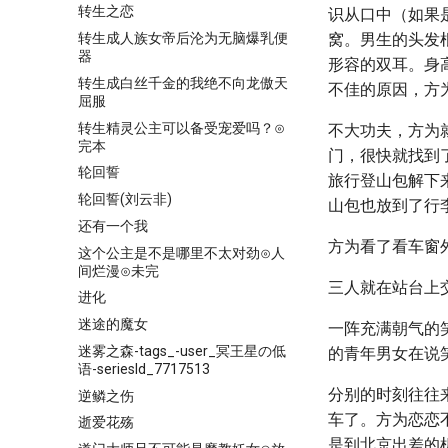
转生之恋
识从口中（如果
转生成人族女帝后沦为无脑爆乳便
窝。男生的头发
器
形容的双耳。身
转生成白丝千金的我绝不向龙傲天
不佳的原因，方
屈服
转生精灵公主可以备受宠爱吗？⊙
不大功夫，方为
完本
门，很快就找到
轮回誓
旅行登山包解下
轮回誓(刘云非)
山包也放到了行
还有一个我
方为看了看车窗
这个公主是不是哪里不太对劲⊙人
间烂漫⊙未完
三人就在站台上
进化
迷途的魔女
一阵充满朝气的
迷雾之森-tags_-user_冥王星の低
的青年男女在说
语-seriesId_7717513
分别的时刻往往
逆鳞之伤
车了。方为恋恋
逝爱花殇
是到北京出差的