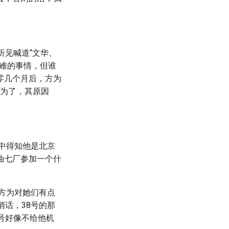
听见喊道“文华、
难的事情，但谁
零几个月后，方为
方为了，其原因
谈中得知他是北京
油七厂参加一个什
，方为对她们有点
悄话，38号的那
号好像不给他机