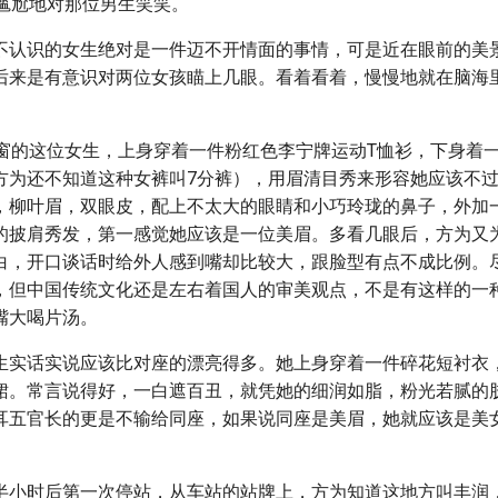
则尴尬地对那位男生笑笑。
不认识的女生绝对是一件迈不开情面的事情，可是近在眼前的美
后来是有意识对两位女孩瞄上几眼。看着看着，慢慢地就在脑海
靠窗的这位女生，上身穿着一件粉红色李宁牌运动T恤衫，下身着
方为还不知道这种女裤叫7分裤），用眉清目秀来形容她应该不
，柳叶眉，双眼皮，配上不太大的眼睛和小巧玲珑的鼻子，外加
的披肩秀发，第一感觉她应该是一位美眉。多看几眼后，方为又
白，开口谈话时给外人感到嘴却比较大，跟脸型有点不成比例。
，但中国传统文化还是左右着国人的审美观点，不是有这样的一
嘴大喝片汤。
生实话实说应该比对座的漂亮得多。她上身穿着一件碎花短衬衣
裙。常言说得好，一白遮百丑，就凭她的细润如脂，粉光若腻的
耳五官长的更是不输给同座，如果说同座是美眉，她就应该是美
半小时后第一次停站，从车站的站牌上，方为知道这地方叫丰润