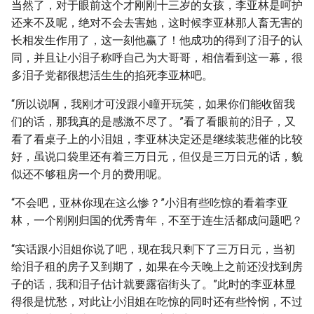
当然了，对于眼前这个才刚刚十三岁的女孩，李亚林是呵护
还来不及呢，绝对不会去害她，这时候李亚林那人畜无害的
长相发生作用了，这一刻他赢了！他成功的得到了泪子的认
同，并且让小泪子称呼自己为大哥哥，相信看到这一幕，很
多泪子党都很想活生生的掐死李亚林吧。
“所以说啊，我刚才可没跟小瞳开玩笑，如果你们能收留我
们的话，那我真的是感激不尽了。”看了看眼前的泪子，又
看了看桌子上的小泪姐，李亚林决定还是继续装悲催的比较
好，虽说口袋里还有着三万日元，但仅是三万日元的话，貌
似还不够租房一个月的费用呢。
“不会吧，亚林你现在这么惨？”小泪有些吃惊的看着李亚
林，一个刚刚归国的优秀青年，不至于连生活都成问题吧？
“实话跟小泪姐你说了吧，现在我只剩下了三万日元，当初
给泪子租的房子又到期了，如果在今天晚上之前还没找到房
子的话，我和泪子估计就要露宿街头了。”此时的李亚林显
得很是忧愁，对此让小泪姐在吃惊的同时还有些怜悯，不过