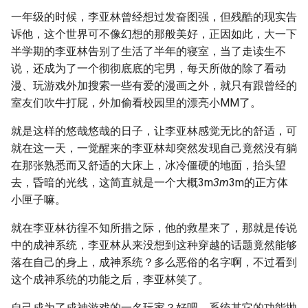
一年级的时候，李亚林曾经想过发奋图强，但残酷的现实告
诉他，这个世界可不像幻想的那般美好，正因如此，大一下
半学期的李亚林告别了生活了半年的寝室，当了走读生不
说，还成为了一个彻彻底底的宅男，每天所做的除了看动
漫、玩游戏外加搜索一些有爱的漫画之外，就只有跟曾经的
室友们吹牛打屁，外加偷看校园里的漂亮小MM了。
就是这样的悠哉悠哉的日子，让李亚林感觉无比的舒适，可
就在这一天，一觉醒来的李亚林却突然发现自己竟然没有躺
在那张熟悉而又舒适的大床上，冰冷僵硬的地面，抬头望
去，昏暗的光线，这简直就是一个大概3m
3m
3m的正方体
小匣子嘛。
就在李亚林彷徨不知所措之际，他的救星来了，那就是传说
中的成神系统，李亚林从来没想到这种穿越的话题竟然能够
落在自己的身上，成神系统？多么恶俗的名字啊，不过看到
这个成神系统的功能之后，李亚林笑了。
自己成为了成神游戏的一名玩家？好吧，系统其它的功能抛