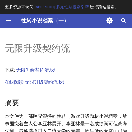
更多资源可访问
tsindex.org 多元性别搜索引擎
进行跨站搜索。
键
性转小说档案（一）
入
摘要
以
无限升级契约流
开
其他信息
始
正文
下载:
无限升级契约流.txt
搜
在线阅读 无限升级契约流.txt
索
摘要
本文件为一部跨界混搭的性转与游戏升级题材小说档案，故
事围绕着主人公李亚林展开。李亚林是一名成绩尚可但高考
失利、最终选择进入二流大学的青年，因生活的无奈而成为