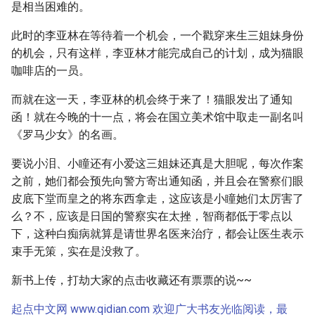
是相当困难的。
此时的李亚林在等待着一个机会，一个戳穿来生三姐妹身份
的机会，只有这样，李亚林才能完成自己的计划，成为猫眼
咖啡店的一员。
而就在这一天，李亚林的机会终于来了！猫眼发出了通知
函！就在今晚的十一点，将会在国立美术馆中取走一副名叫
《罗马少女》的名画。
要说小泪、小瞳还有小爱这三姐妹还真是大胆呢，每次作案
之前，她们都会预先向警方寄出通知函，并且会在警察们眼
皮底下堂而皇之的将东西拿走，这应该是小瞳她们太厉害了
么？不，应该是日国的警察实在太挫，智商都低于零点以
下，这种白痴病就算是请世界名医来治疗，都会让医生表示
束手无策，实在是没救了。
新书上传，打劫大家的点击收藏还有票票的说~~
起点中文网 www.qidian.com 欢迎广大书友光临阅读，最