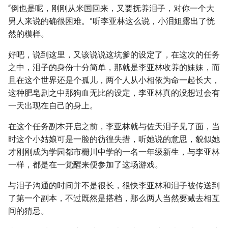
“倒也是呢，刚刚从米国回来，又要抚养泪子，对你一个大
男人来说的确很困难。”听李亚林这么说，小泪姐露出了恍
然的模样。
好吧，说到这里，又该说说这坑爹的设定了，在这次的任务
之中，泪子的身份十分简单，那就是李亚林收养的妹妹，而
且在这个世界还是个孤儿，两个人从小相依为命一起长大，
这种肥皂剧之中那狗血无比的设定，李亚林真的没想过会有
一天出现在自己的身上。
在这个任务副本开启之前，李亚林就与佐天泪子见了面，当
时这个小姑娘可是一脸的彷徨失措，听她说的意思，貌似她
才刚刚成为学园都市栅川中学的一名一年级新生，与李亚林
一样，都是在一觉醒来便参加了这场游戏。
与泪子沟通的时间并不是很长，很快李亚林和泪子被传送到
了第一个副本，不过既然是搭档，那么两人当然要减去相互
间的猜忌。