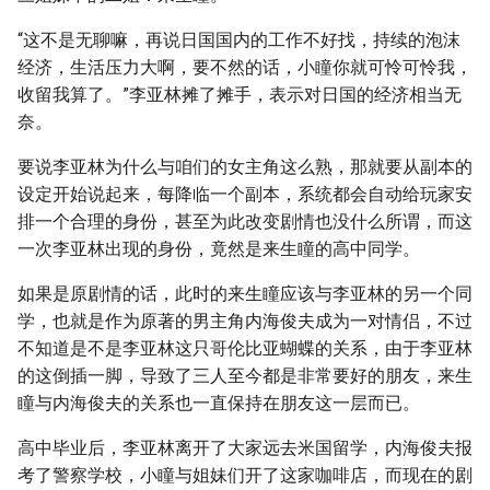
“这不是无聊嘛，再说日国国内的工作不好找，持续的泡沫
经济，生活压力大啊，要不然的话，小瞳你就可怜可怜我，
收留我算了。”李亚林摊了摊手，表示对日国的经济相当无
奈。
要说李亚林为什么与咱们的女主角这么熟，那就要从副本的
设定开始说起来，每降临一个副本，系统都会自动给玩家安
排一个合理的身份，甚至为此改变剧情也没什么所谓，而这
一次李亚林出现的身份，竟然是来生瞳的高中同学。
如果是原剧情的话，此时的来生瞳应该与李亚林的另一个同
学，也就是作为原著的男主角内海俊夫成为一对情侣，不过
不知道是不是李亚林这只哥伦比亚蝴蝶的关系，由于李亚林
的这倒插一脚，导致了三人至今都是非常要好的朋友，来生
瞳与内海俊夫的关系也一直保持在朋友这一层而已。
高中毕业后，李亚林离开了大家远去米国留学，内海俊夫报
考了警察学校，小瞳与姐妹们开了这家咖啡店，而现在的剧