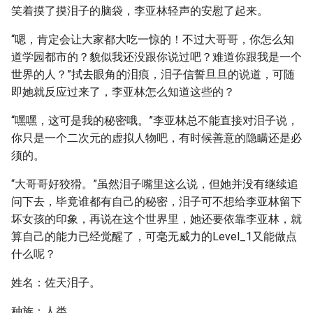
笑着摸了摸泪子的脑袋，李亚林轻声的安慰了起来。
“嗯，肯定会让大家都大吃一惊的！不过大哥哥，你怎么知
道学园都市的？貌似我还没跟你说过吧？难道你跟我是一个
世界的人？”拭去眼角的泪痕，泪子信誓旦旦的说道，可随
即她就反应过来了，李亚林怎么知道这些的？
“嘿嘿，这可是我的秘密哦。”李亚林总不能直接对泪子说，
你只是一个二次元的虚拟人物吧，有时候善意的隐瞒还是必
须的。
“大哥哥好狡猾。”虽然泪子嘴里这么说，但她并没有继续追
问下去，毕竟谁都有自己的秘密，泪子可不想给李亚林留下
坏女孩的印象，再说在这个世界里，她还要依靠李亚林，就
算自己的能力已经觉醒了，可毫无威力的Level_1又能做点
什么呢？
姓名：佐天泪子。
种族：人类。