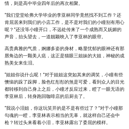
情，则是高中毕业四年后的再次相聚。
“我们堂堂哈弗大学毕业的李亚林同学竟然找不到工作？还
肯屈居来到我们的小店工作，是不是对我们的小瞳别有用心
呢？”还没等小瞳开口，不远处传来了一个成熟而又妩媚的
声音，抬头望去，一道靓颖映入了李亚林的眼帘。
高贵典雅的气质，婀娜多姿的身材，略显忧郁的眼神还有那
唇角边的一颗美人痣，这正是猫眼三姐妹的大姐，神秘的成
熟美女来生泪。
“姐姐你说什么呢！”对于姐姐这突如其来的调笑，小瞳有些
懊恼的跺了跺脚，脸色红彤彤的煞是可爱，看到众人的目光
都转移到自己身上之后，小瞳才反应过来，瞪了一眼无语的
李亚林后，转身跑回咖啡店的后厨去了。
“我说小泪姐，你这玩笑开的是不是有些过了？”对于小瞳那
勾魂的一瞪，李亚林表示相当的无辜，就这样自己还会中
枪？转过头来看着小泪，李亚林露出了委屈的模样。