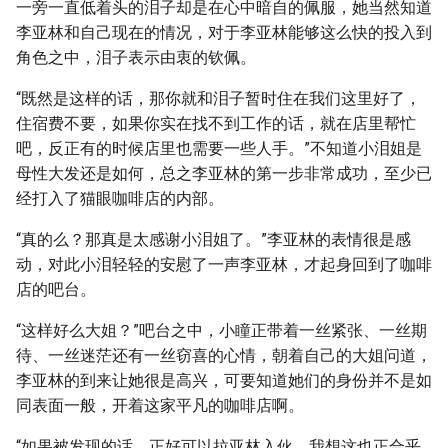
一旁一直低着头的泪子却是在心中暗自的佩服，她当然知道
李亚林和自己现在的情况，对于李亚林能够这么快的投入到
角色之中，泪子表示由衷的钦佩。
“既然是这样的话，那你就和泪子暂时住在我们这里好了，
住宿费不要，如果你实在找不到工作的话，就在店里帮忙
吧，反正有的时候店里也需要一些人手。”不知道小泪姐是
母性大发还是如何，总之李亚林的第一步非常成功，至少已
经打入了猫眼咖啡店的内部。
“真的么？那真是太感谢小泪姐了。”李亚林的表情很是感
动，对此小泪轻轻的安慰了一声李亚林，才起身回到了咖啡
店的吧台。
“这样好么大姐？”吧台之中，小瞳正带着一丝紧张、一丝期
待、一丝迷茫还有一丝窃喜的心情，朝着自己的大姐问道，
李亚林的到来让她很是高兴，可要知道她们的身份并不是如
同表面一般，开着这家平凡的咖啡店啊。
“如果被发现的话，正好可以拉亚林入伙，我想这也正合乎