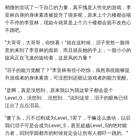
稍微的尝试了一下自己的力量，真不愧是人性化的游戏，李
亚林自身的身体素质被提升了很多呢，原来上个六楼都会喘
个不停的李亚林，现如今就算是上个六十楼都会面不改色心
不跳吧。
“大哥哥，大哥哥，你快看！”就在这时候，泪子突然一脸得
意的来到了李亚林的面前，而且就在她的手上，一股小小的
旋风正在飞速的旋转着，这是风的力量？
“泪子的能力觉醒了？”李亚林有些小吃惊，虽然系统能够提
升游戏者的身体素质，可没想到还能让游戏者的能力觉醒。
“是啊，真是没想到，原来我以为我这辈子都会是个
Level_0，没想到……没想到……”说到这里，泪子的眼角已经
泛出了点点泪花。
“傻丫头，只不过刚成为Level_1罢了，干嘛这么激动，以后
我们泪子可是会成为Level_5，甚至超越Level_5的绝对能
力者，回到学园都市的时候肯定会让所有人都吓一跳的。”