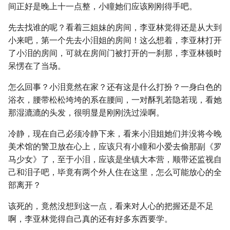
间正好是晚上十一点整，小瞳她们应该刚刚得手吧。
先去找谁的呢？看着三姐妹的房间，李亚林觉得还是从大到
小来吧，第一个先去小泪姐的房间！这么想着，李亚林打开
了小泪的房间，可就在房间门被打开的一刹那，李亚林顿时
呆愣在了当场。
怎么回事？小泪竟然在家？还有这是什么打扮？一身白色的
浴衣，腰带松松垮垮的系在腰间，一对酥乳若隐若现，看她
那湿漉漉的头发，很明显是刚刚洗过澡啊。
冷静，现在自己必须冷静下来，看来小泪姐她们并没将今晚
美术馆的警卫放在心上，应该只有小瞳和小爱去偷那副《罗
马少女》了，至于小泪，应该是坐镇大本营，顺带还监视自
己和泪子吧，毕竟有两个外人住在这里，怎么可能放心的全
部离开？
该死的，竟然没想到这一点，看来对人心的把握还是不足
啊，李亚林觉得自己真的还有好多东西要学。