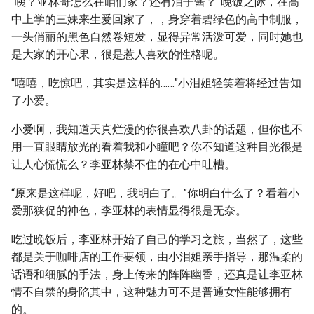
“咦？亚林哥怎么在咱们家？还有泪子酱？”晚饭之际，在高
中上学的三妹来生爱回家了，，身穿着碧绿色的高中制服，
一头俏丽的黑色自然卷短发，显得异常活泼可爱，同时她也
是大家的开心果，很是惹人喜欢的性格呢。
“嘻嘻，吃惊吧，其实是这样的……”小泪姐轻笑着将经过告知
了小爱。
小爱啊，我知道天真烂漫的你很喜欢八卦的话题，但你也不
用一直眼睛放光的看着我和小瞳吧？你不知道这种目光很是
让人心慌慌么？李亚林禁不住的在心中吐槽。
“原来是这样呢，好吧，我明白了。”你明白什么了？看着小
爱那狭促的神色，李亚林的表情显得很是无奈。
吃过晚饭后，李亚林开始了自己的学习之旅，当然了，这些
都是关于咖啡店的工作要领，由小泪姐亲手指导，那温柔的
话语和细腻的手法，身上传来的阵阵幽香，还真是让李亚林
情不自禁的身陷其中，这种魅力可不是普通女性能够拥有
的。