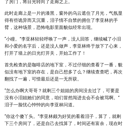
了房门，将目光转向了走廊之上。
此时走廊上是一片的漆黑，窗外的乌云遮住了月光，气氛显
得有些诡异而又沉重，泪子情不自禁的拥住了李亚林的手
臂，这种场景，恐怖电影里面貌似经常出现。
“小瞳。”李亚林轻轻呼唤了一声，没人回答，继续喊了小泪
和小爱的名字后，还是没人做声，李亚林终于放下了心来，
打开了墙上的日光灯开关，开始工作了！
首先检查的是咖啡店的地下室，不过仔细的查看了一番，貌
似没有地下室的存在，是自己想多了么？继续查查吧，再次
翻找了一遍，可惜最后还是一无所获。
“怎么办啊大哥哥？就剩三个姐姐的房间没去过了，可要是
没有小泪姐她们的同意，咱们冒然闯进去会不会被骂啊。”
泪子一脸忧心忡忡的向李亚林问道。
“你这个傻丫头。”李亚林颇为好笑的看着泪子，算了，就剩
下三个房间了，还是自己去找算了，时间还有富余，现在时