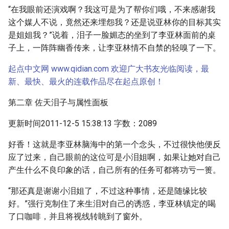
“在我眼前还演戏啊？我这可是为了帮你们哦，不来感谢我
这个媒人不说，竟然还来埋怨我？还是说亚林你的目标其实
是姐姐我？”说着，泪子一脸媚态的坐到了李亚林面前的桌
子上，一阵阵幽香传来，让李亚林情不自禁的轻嗅了一下。
起点中文网 www.qidian.com 欢迎广大书友光临阅读，最
新、最快、最火的连载作品尽在起点原创！
第二章 佐天泪子与属性面板
更新时间2011-12-5 15:38:13 字数：2089
好香！这就是李亚林脑海中的第一个念头，不过很快他便反
应了过来，自己眼前的这位可是小泪姐啊，如果让她对自己
产生什么不良印象的话，自己所有的任务可都将功亏一篑。
“那还真是谢谢小泪姐了，不过这种事情，还是随缘比较
好。”强行克制住了来生泪对自己的诱惑，李亚林镇定的喝
了口咖啡，并且将视线转眺到了窗外。