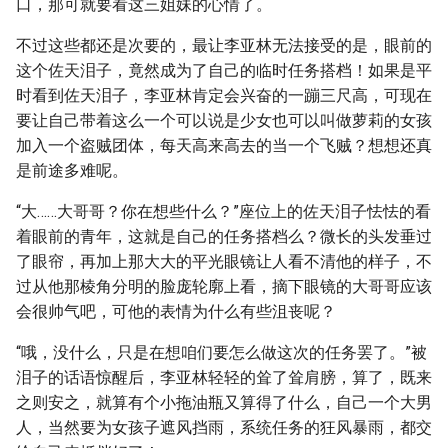
口，那可就要看这三姐妹的心情了。
不过这些都还是次要的，最让李亚林无法接受的是，眼前的
这个佐天泪子，竟然成为了自己的临时任务搭档！如果是平
时看到佐天泪子，李亚林肯定会兴奋的一蹦三尺高，可现在
要让自己带着这么一个可以说是少女也可以叫做萝莉的女孩
加入一个盗贼团体，每天高来高去的当一个飞贼？想想还真
是前途多难呢。
“大……大哥哥？你在想些什么？”座位上的佐天泪子怯怯的看
着眼前的青年，这就是自己的任务搭档么？微长的头发垂过
了眼帘，再加上那大大的平光眼镜让人看不清他的样子，不
过从他那棱角分明的脸庞轮廓上看，摘下眼镜的大哥哥应该
会很帅气吧，可他的表情为什么有些沮丧呢？
“哦，没什么，只是在想咱们要怎么做这次的任务罢了。”被
泪子的话语惊醒后，李亚林轻轻的耸了耸肩膀，算了，既来
之则安之，就算有个小拖油瓶又算得了什么，自己一个大男
人，当然要为女孩子遮风挡雨，系统任务的狂风暴雨，都交