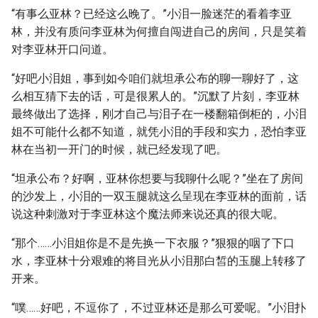
“有事么亚林？已经这么晚了。”小泪一脸迷茫的看着李亚
林，并没有质问李亚林为何擅自闯进自己的房间，只是笑着
对李亚林开口问道。
“好吧小泪姐，事到如今咱们就坦承公布的聊一聊好了，这
么相互猜下去的话，可是很累人的。”沉默了片刻，李亚林
最终做出了选择，刚才自己与泪子在一楼翻箱倒柜的，小泪
姐不可能什么都不知道，就凭小泪的手段和实力，恐怕李亚
林在当初一开门的时候，就已经发现了吧。
“坦承公布？好啊，亚林你想要与我聊什么呢？”坐在了房间
的沙发上，小泪的一双玉腿就这么呈现在李亚林的面前，话
说这种刺激对于李亚林这个魔法师来说还真的很大呢。
“那个……小泪姐你是不是先换一下衣服？”狠狠的咽了下口
水，李亚林十分艰难的将目光从小泪那白皙的玉腿上转移了
开来。
“噗……好吧，不逗你了，不过亚林还是那么可爱呢。”小泪扑