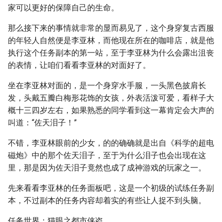
家可以更好的保障自己的生命。
那么接下来的事情就非常的显而易见了，这个身穿复古西服
的年轻人自然便是李亚林，而他现在所在的咖啡店，就是他
执行这个任务副本的第一站，至于李亚林为什么会露出沮丧
的表情，让咱们看看李亚林的对面好了。
坐在李亚林对面的，是一个身穿水手服，一头黑色披肩长
发，头戴五瓣白梅形花饰的女孩，外表活泼可爱，看样子大
概十三四岁左右，如果熟悉的同学看到这一幕肯定会大声的
叫道：“佐天泪子！”
不错，李亚林眼前的少女，的的确确就是出自《科学的超电
磁炮》中的那个佐天泪子，至于为什么泪子也会出现在这
里，那是因为佐天泪子竟然也成了成神游戏的玩家之一。
先来看看李亚林的任务面板吧，这是一个初级的试练任务副
本，不过副本的任务内容却着实的有些让人捉不到头脑。
任务世界：猫眼之都市侠盗。