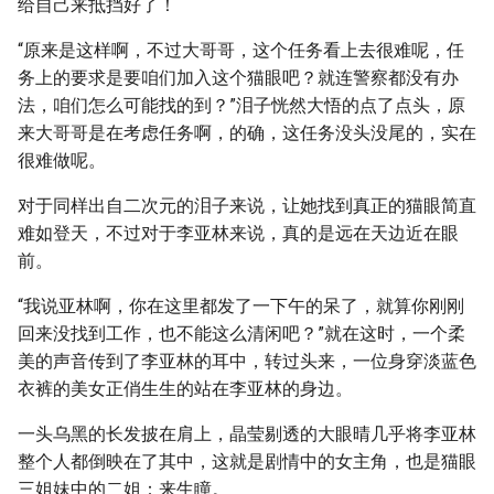
给自己来抵挡好了！
“原来是这样啊，不过大哥哥，这个任务看上去很难呢，任
务上的要求是要咱们加入这个猫眼吧？就连警察都没有办
法，咱们怎么可能找的到？”泪子恍然大悟的点了点头，原
来大哥哥是在考虑任务啊，的确，这任务没头没尾的，实在
很难做呢。
对于同样出自二次元的泪子来说，让她找到真正的猫眼简直
难如登天，不过对于李亚林来说，真的是远在天边近在眼
前。
“我说亚林啊，你在这里都发了一下午的呆了，就算你刚刚
回来没找到工作，也不能这么清闲吧？”就在这时，一个柔
美的声音传到了李亚林的耳中，转过头来，一位身穿淡蓝色
衣裤的美女正俏生生的站在李亚林的身边。
一头乌黑的长发披在肩上，晶莹剔透的大眼晴几乎将李亚林
整个人都倒映在了其中，这就是剧情中的女主角，也是猫眼
三姐妹中的二姐：来生瞳。