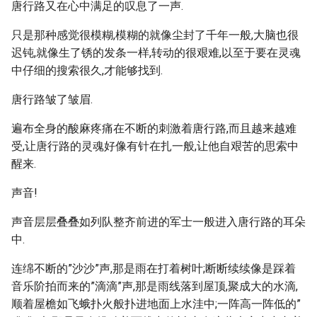
唐行路又在心中满足的叹息了一声.
只是那种感觉很模糊,模糊的就像尘封了千年一般,大脑也很
迟钝,就像生了锈的发条一样,转动的很艰难,以至于要在灵魂
中仔细的搜索很久,才能够找到.
唐行路皱了皱眉.
遍布全身的酸麻疼痛在不断的刺激着唐行路,而且越来越难
受,让唐行路的灵魂好像有针在扎一般,让他自艰苦的思索中
醒来.
声音!
声音层层叠叠如列队整齐前进的军士一般进入唐行路的耳朵
中.
连绵不断的”沙沙”声,那是雨在打着树叶;断断续续像是踩着
音乐阶拍而来的”滴滴”声,那是雨线落到屋顶,聚成大的水滴,
顺着屋檐如飞蛾扑火般扑进地面上水洼中;一阵高一阵低的”