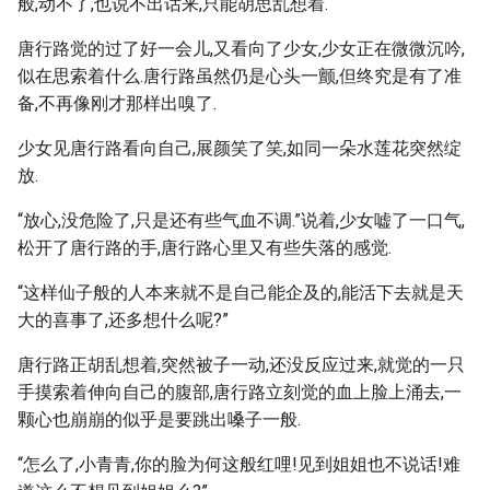
般,动不了,也说不出话来,只能胡思乱想着.
唐行路觉的过了好一会儿,又看向了少女,少女正在微微沉吟,
似在思索着什么.唐行路虽然仍是心头一颤,但终究是有了准
备,不再像刚才那样出嗅了.
少女见唐行路看向自己,展颜笑了笑,如同一朵水莲花突然绽
放.
“放心,没危险了,只是还有些气血不调.”说着,少女嘘了一口气,
松开了唐行路的手,唐行路心里又有些失落的感觉.
“这样仙子般的人本来就不是自己能企及的,能活下去就是天
大的喜事了,还多想什么呢?”
唐行路正胡乱想着,突然被子一动,还没反应过来,就觉的一只
手摸索着伸向自己的腹部,唐行路立刻觉的血上脸上涌去,一
颗心也崩崩的似乎是要跳出嗓子一般.
“怎么了,小青青,你的脸为何这般红哩!见到姐姐也不说话!难