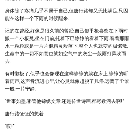
身体除了疼痛几乎不属于自己,但唐行路却又无比满足,只因
能在这样一个下雨的时候醒来.
记的在曾经,好像是很久前的曾经,自己似乎极喜欢在下雨时
搬一个小板凳,坐在门前,托着下巴静静的看着下雨,看着那雨
水一粒粒或是一片片似精灵般落下.整个人也就变的极懒散,
生命中的一切不如意也就如空气中的灰尘一般雨打风吹而
去.
有时懒极了,似乎也会像现在这样静静的躺在床上,静静的听
着雨声,这声音流进心里,让心灵就像超脱了凡俗,远离了尘嚣
一般,一片宁静.
“世事如墨,哪管他锦绣文章,还是传世诗画,都尽数污去啊!”
唐行路怔怔的想着.
“哎!”