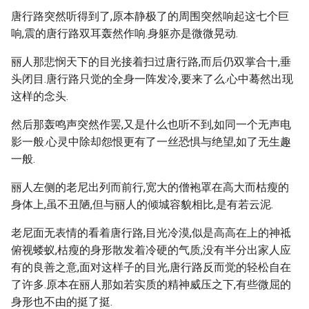
唐行路突然听得到了,原本静极了的周围突然响起这七个巨
响,震的唐行路双耳轰然作响.身躯亦是微微晃动.
丽人那悲悯天下的目光接着扫过唐行路,而后仍双掌合十,垂
头闭目.唐行路只觉的全身一阵发冷,要来了么.心中蓦然出现
这样的念头.
然后那轰鸣声突然作罢,又是什么也听不到,如同一个无声电
影一般.心灵中除却怨恨更有了一丝恐惧与绝望,如了无生趣
一般.
丽人左侧的老尼出列而前行,宽大的僧袍罩在高大而枯瘦的
身体上,虽不丑陋,但与丽人的倾城容貌相比,是有若云泥.
老尼面无表情的看着唐行路,目光冷漠,似是高高在上的神祗
俯视蝼蚁,枯瘦的身形散发着冷硬的气质,没有半分出家人应
有的良善之意,面对这样子的目光,唐行路反而觉的轻松自在
了许多.原本在丽人那如若实质的精神威压之下,有些微屈的
身形也不由的挺了挺.