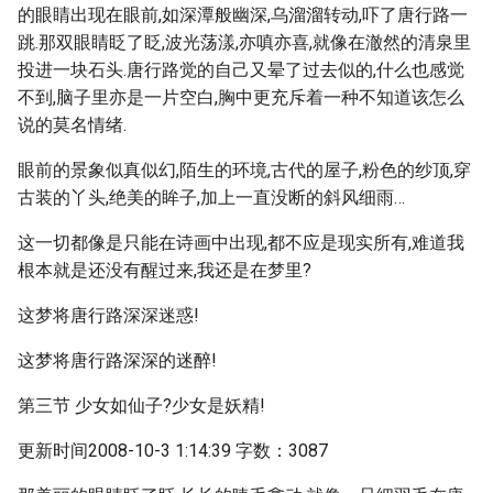
的眼睛出现在眼前,如深潭般幽深,乌溜溜转动,吓了唐行路一
跳.那双眼睛眨了眨,波光荡漾,亦嗔亦喜,就像在澈然的清泉里
投进一块石头.唐行路觉的自己又晕了过去似的,什么也感觉
不到,脑子里亦是一片空白,胸中更充斥着一种不知道该怎么
说的莫名情绪.
眼前的景象似真似幻,陌生的环境,古代的屋子,粉色的纱顶,穿
古装的丫头,绝美的眸子,加上一直没断的斜风细雨…
这一切都像是只能在诗画中出现,都不应是现实所有,难道我
根本就是还没有醒过来,我还是在梦里?
这梦将唐行路深深迷惑!
这梦将唐行路深深的迷醉!
第三节 少女如仙子?少女是妖精!
更新时间2008-10-3 1:14:39 字数：3087