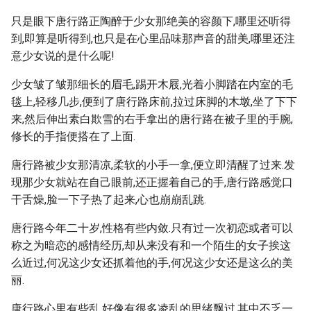
只是眼下唐行路正陶醉于少女那绝美的容颜下,哪里还听得
到,即算是听得到,也只是在心里品味那声音的甜美,哪里还注
意少女说的是什么呢!
少女皱了皱那细长的眉毛,踢开木屐,光着小脚踏在内室的毛
毯上,轻移几步,便到了唐行路床前,拉过床脚的木墩,坐了下下
来,然后伸出素白欺雪的右手拿出的唐行路在被子里的手腕,
修长的手指便搭在了上面.
唐行路被少女那清凉,柔软的小手一拿,便立即清醒了过来.发
现那少女就站在自己眼前,还正握着自己的手,唐行路感觉口
干舌燥,脸一下子热了起来,心也崩崩乱跳.
唐行路今年二十岁,性格有些内敛.只有过一次初恋或者可以
称之为暗恋的感情经历,却从来没有和一个陌生的女子挨这
么近过,何况这少女还抓着他的手,何况这少女还是这么的美
丽.
唐行路心里有些乱,好像有很多凌乱的思绪飘过,其中不乏一