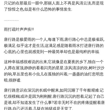
只记的在那最后一眼中,那丽人面上不再是风清云淡,而是现
了惊惶之色,似是有什么恐怖的事情发生.
………………
雨打疏叶声声疾!!
唐行路是极爱雨的一个人,每逢下雨,唐行路心中总是极雀跃,
极满足.似乎这才是生活,这满足感是随着雨水打进唐行路的
心底的,心里也就感觉到一种最简单却也是最纯粹的幸福.
这种幸福感很难说的出来,它就像是在夏夜的乡下,独自一个
人蹲在屋顶,静静的看着闪亮的星星.凉风清凉的吹,树叶沙沙
的响,草丛里也有小虫儿在孤独的叫着,一盏盏的油灯忽明忽
暗,很静谧.
唐行路意识在深沉的长眠中醒来,如同沉睡了千年般艰难.记
忆很模糊,或许是因为刚刚醒.唐行路沉沉的想着,记起了自己
是谁,却不知道发生了什么事?若非无时不在的疼痛提醒着唐
行路,自己还活着,几疑在地狱或是天堂了.