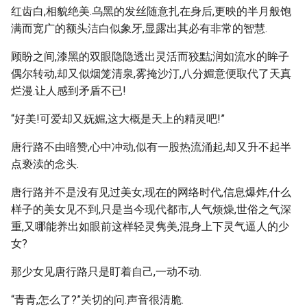
红齿白,相貌绝美.乌黑的发丝随意扎在身后,更映的半月般饱
满而宽广的额头洁白似象牙,显露出其必有非常的智慧.
顾盼之间,漆黑的双眼隐隐透出灵活而狡黠;润如流水的眸子
偶尔转动,却又似烟笼清泉,雾掩沙汀,八分媚意便取代了天真
烂漫.让人感到矛盾不已!
“好美!可爱却又妩媚,这大概是天上的精灵吧!”
唐行路不由暗赞,心中冲动,似有一股热流涌起,却又升不起半
点亵渎的念头.
唐行路并不是没有见过美女,现在的网络时代,信息爆炸,什么
样子的美女见不到,只是当今现代都市,人气烦燥,世俗之气深
重,又哪能养出如眼前这样轻灵隽美,混身上下灵气逼人的少
女?
那少女见唐行路只是盯着自己,一动不动.
“青青,怎么了?”关切的问.声音很清脆.