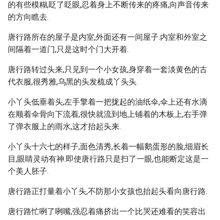
的有些模糊,眨了眨眼,忍着身上不断传来的疼痛,向声音传来
的方向瞧去.
唐行路所在的屋子是内室,外面还有一间屋子.内室和外室之
间隔着一道门,只是这时个门大开着.
唐行路转过头来,只见到一个小女孩,身穿着一套淡黄色的古
代衣服,很秀雅,乌黑的头发梳成丫头头.
小丫头低垂着头,左手擎着一把拢起的油纸伞,伞上还有水滴
在顺着伞骨向下流着,很快就流到地上铺着的木板上,右手弹
了弹衣服上的雨水,这才抬起头来.
小丫头十六七的样子,面色清秀,长着一幅鹅蛋形的脸,细眉长
目,眼睛灵动有神.即使唐行路只是扫了一眼,也能断定这是一
个美人胚子.
唐行路正打量着小丫头,不防那小女孩也抬起头看向唐行路.
唐行路忙咧了咧嘴,强忍着痛挤出一个比哭还难看的笑容出