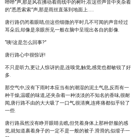
哗哗”声,那是风在拂动着雨线中的树叶;在这些声音中夹杂着
的”悉悉索索”声,那是雨丝直落到地面上……
唐行路仍闭着眼睛,但这些细微的平时几不可闻的声音经过
耳朵后,却像是亲眼所见一般在脑中呈现出各自的影像.
“咦!这是怎么回事?”
唐行路心中很惊讶!
不只是听力,更让人惊讶的是,连嗅觉,触觉,感觉也都敏锐了好
多.
那空气中,没有下雨时本应当有的潮湿的泥土气息,反而有一
种干燥,温暖的味道,还夹杂着一种淡淡的不知名的香味,很耐
闻,唐行路不由的大大吸了一口气,很清爽,连疼痛都似乎轻了
一些.
唐行路虽然没有睁开眼睛去瞧,但凭着身体上那种舒服的感
觉,就知道裹着身子的一定不是一般的被子.滑滑的,似缎子一