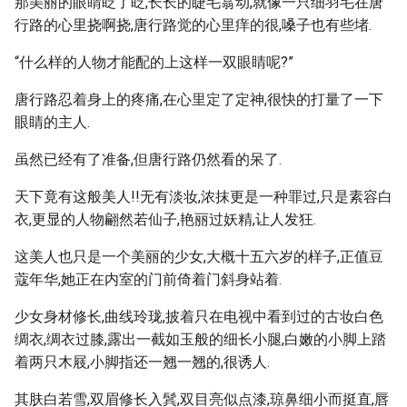
那美丽的眼睛眨了眨,长长的睫毛翕动,就像一只细羽毛在唐
行路的心里挠啊挠,唐行路觉的心里痒的很,嗓子也有些堵.
“什么样的人物才能配的上这样一双眼睛呢?”
唐行路忍着身上的疼痛,在心里定了定神,很快的打量了一下
眼睛的主人.
虽然已经有了准备,但唐行路仍然看的呆了.
天下竟有这般美人!!无有淡妆,浓抹更是一种罪过,只是素容白
衣,更显的人物翩然若仙子,艳丽过妖精,让人发狂.
这美人也只是一个美丽的少女,大概十五六岁的样子,正值豆
蔻年华,她正在内室的门前倚着门斜身站着.
少女身材修长,曲线玲珑,披着只在电视中看到过的古妆白色
绸衣,绸衣过膝,露出一截如玉般的细长小腿,白嫩的小脚上踏
着两只木屐,小脚指还一翘一翘的,很诱人.
其肤白若雪,双眉修长入鬂,双目亮似点漆,琼鼻细小而挺直,唇