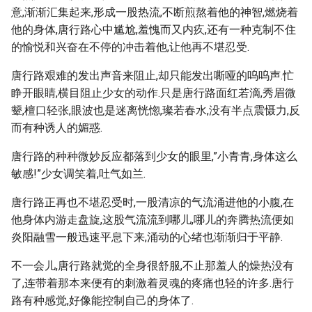
意,渐渐汇集起来,形成一股热流,不断煎熬着他的神智,燃烧着
他的身体,唐行路心中尴尬,羞愧而又内疚,还有一种克制不住
的愉悦和兴奋在不停的冲击着他,让他再不堪忍受.
唐行路艰难的发出声音来阻止,却只能发出嘶哑的呜呜声.忙
睁开眼睛,横目阻止少女的动作.只是唐行路面红若滴,秀眉微
颦,檀口轻张,眼波也是迷离恍惚,璨若春水,没有半点震慑力,反
而有种诱人的媚惑.
唐行路的种种微妙反应都落到少女的眼里,”小青青,身体这么
敏感!”少女调笑着,吐气如兰.
唐行路正再也不堪忍受时,一股清凉的气流涌进他的小腹,在
他身体内游走盘旋,这股气流流到哪儿,哪儿的奔腾热流便如
炎阳融雪一般迅速平息下来,涌动的心绪也渐渐归于平静.
不一会儿,唐行路就觉的全身很舒服,不止那羞人的燥热没有
了,连带着那本来便有的刺激着灵魂的疼痛也轻的许多.唐行
路有种感觉,好像能控制自己的身体了.