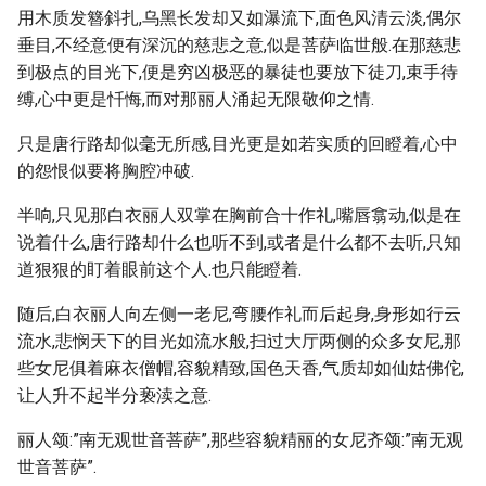
用木质发簪斜扎,乌黑长发却又如瀑流下,面色风清云淡,偶尔
垂目,不经意便有深沉的慈悲之意,似是菩萨临世般.在那慈悲
到极点的目光下,便是穷凶极恶的暴徒也要放下徒刀,束手待
缚,心中更是忏悔,而对那丽人涌起无限敬仰之情.
只是唐行路却似毫无所感,目光更是如若实质的回瞪着,心中
的怨恨似要将胸腔冲破.
半响,只见那白衣丽人双掌在胸前合十作礼,嘴唇翕动,似是在
说着什么,唐行路却什么也听不到,或者是什么都不去听,只知
道狠狠的盯着眼前这个人.也只能瞪着.
随后,白衣丽人向左侧一老尼,弯腰作礼而后起身,身形如行云
流水,悲悯天下的目光如流水般,扫过大厅两侧的众多女尼,那
些女尼俱着麻衣僧帽,容貌精致,国色天香,气质却如仙姑佛佗,
让人升不起半分亵渎之意.
丽人颂:”南无观世音菩萨”,那些容貌精丽的女尼齐颂:”南无观
世音菩萨”.