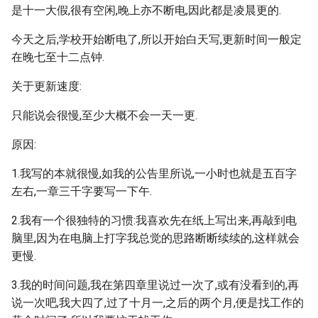
是十一大假,很有空闲,晚上亦不断电,因此都是凌晨更的.
今天之后,学校开始断电了,所以开始白天写,更新时间一般定
在晚七至十二点钟.
关于更新速度:
只能说会很慢,至少大概不会一天一更.
原因:
1.我写的本就很慢,如我的公告里所说,一小时也就是五百字
左右,一章三千字要写一下午.
2.我有一个很独特的习惯:我喜欢先在纸上写出来,再敲到电
脑里,因为在电脑上打字我总觉的思路断断续续的,这样就会
更慢.
3.我的时间问题,我在第四章里说过一次了,或有没看到的,再
说一次吧,我大四了,过了十月一,之后的两个月,便是找工作的