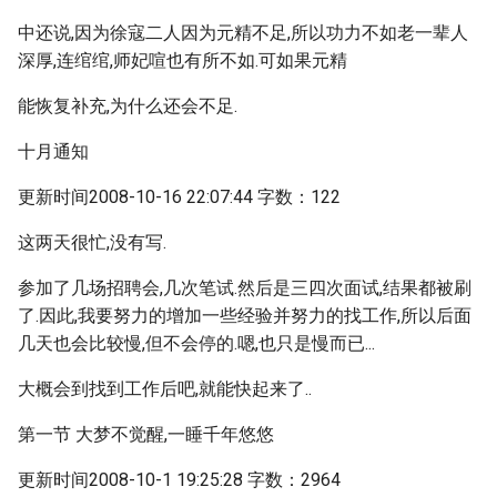
中还说,因为徐寇二人因为元精不足,所以功力不如老一辈人
深厚,连绾绾,师妃喧也有所不如.可如果元精
能恢复补充,为什么还会不足.
十月通知
更新时间2008-10-16 22:07:44 字数：122
这两天很忙,没有写.
参加了几场招聘会,几次笔试.然后是三四次面试,结果都被刷
了.因此,我要努力的增加一些经验并努力的找工作,所以后面
几天也会比较慢,但不会停的.嗯,也只是慢而已...
大概会到找到工作后吧,就能快起来了..
第一节 大梦不觉醒,一睡千年悠悠
更新时间2008-10-1 19:25:28 字数：2964