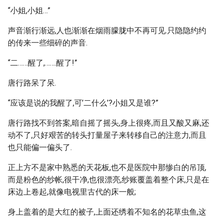
“小姐,小姐…”
声音渐行渐远,人也渐渐在烟雨朦胧中不再可见.只隐隐约约
的传来一些细碎的声音.
“二……醒了,…….醒了!”
唐行路呆了呆.
“应该是说的我醒了,可’二什么’?小姐又是谁?”
唐行路找不到答案,暗自摇了摇头,身上很疼,而且又酸又麻,还
动不了,只好艰苦的转头打量屋子来转移自己的注意力,而且
也只能偏一偏头了.
正上方不是家中熟悉的天花板,也不是医院中那惨白的吊顶,
而是粉色的纱帐,很干净,也很漂亮,纱账覆盖着整个床,只是在
床边上卷起,就像电视里古代的床一般;
身上盖着的是大红的被子,上面还绣着不知名的花草虫鱼,这