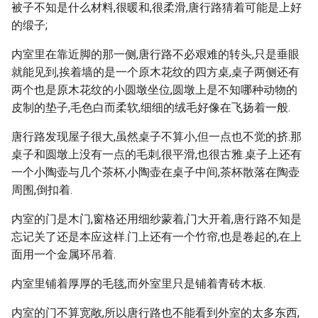
被子不知是什么材料,很暖和,很柔滑,唐行路猜着可能是上好
的缎子;
内室里在靠近脚的那一侧,唐行路不必艰难的转头,只是垂眼
就能见到,挨着墙的是一个原木花纹的四方桌,桌子两侧还有
两个也是原木花纹的小圆墩坐位,圆墩上是不知哪种动物的
皮制的垫子,毛色白而柔软,细细的绒毛好像在飞扬着一般.
唐行路发现屋子很大,虽然桌子不算小,但一点也不觉的挤.那
桌子和圆墩上没有一点的毛刺,很平滑,也很古雅.桌子上还有
一个小陶壶与几个茶杯,小陶壶在桌子中间,茶杯散落在陶壶
周围,倒扣着.
内室的门是木门,窗格还用细纱蒙着,门大开着,唐行路不知是
忘记关了还是本应这样.门上还有一个竹帘,也是卷起的,在上
面用一个金属环吊着.
内室里铺着厚厚的毛毯,而外室里只是铺着青砖木板.
内室的门不算宽敞,所以唐行路也不能看到外室的太多东西,