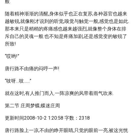
般.
随着精神渐渐的清醒,身体似乎也正在复苏,各种器官也越来
越敏锐,就像刚才说到的听觉,嗅觉与触觉一般,感觉也是如此.
那本来只是稍稍的疼痛感也越来越强烈,就像整个身体在排
斥自己的灵魂一般.也不知是疼痛加剧,还是感觉变的敏锐了
所致!
“哎哟!”
唐行路不由痛的闷哼一声!
“吱呀…吱……”
就在这时,有人推门而入.一阵凉爽的风带着雨气吹来.
第二节 庄周梦蝶,蝶迷庄周
更新时间2008-10-2 1:20:58 字数：2318
唐行路脸上一凉,不由的睁开眼睛,只觉的眼前一亮,被这光恍