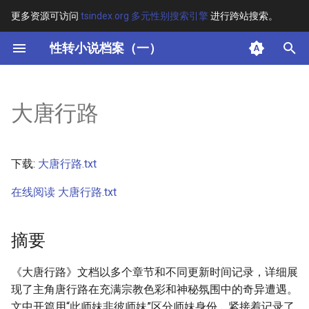
更多资源可访问
tsindex.org 多元性别搜索引擎
进行跨站搜索。
键
性转小说档案（一）
入
摘要
以
大唐行路
开
其他信息
始
正文
下载:
大唐行路.txt
搜
在线阅读 大唐行路.txt
索
摘要
《大唐行路》文档以多个章节和不同更新时间记录，详细展
现了主角唐行路在充满宗教色彩和神秘氛围中的奇异遭遇。
文中开篇用“此师妹非彼师妹”区分师妹身份，紧接着记录了