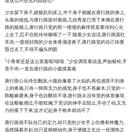
道这么不想见到姐姐么?”
少女探下身子,娇躯趴到床上,半个身子都腻在唐行路的身上,
头垂的很低,与唐行路面对着面,几丝秀发已滑下来拂在唐行
路的脸颊上,唐行路只觉的那一缕缕的麻痒简直要传到心尖
上去了,忍不住机伶伶哆嗦了一下.随着少女说话,唐行路面红
耳赤,一股很好闻的少女体香涌进鼻子,唐行路觉的自己快要
昏过去了,不得不偏头闭眼.
“小青青还是这么害羞呢!嘻嘻…”少女调笑着说道,声如银铃,手
竟不停,一直在唐行路的小腹摸索着.
唐行路心头绮念翻滚,小腹处像着了火似的,再也感觉不到身
上的疼痛,只有一阵阵无力的感觉,身子也不再麻木,只觉的一
阵酸麻袭来,身子也自酥软不堪,唐行路从没有觉的体质像现
在这般敏感过,不敢耽搁,下意识的伸手去阻止,手动了动,又无
力的垂了下来,这才记起身子根本就动不了.
唐行路很不耻自己的定力,却只觉的少女手上仿佛有种魔力,
虽然隔着衣衫,但只是稍稍动作,身子便随之生出一丝潮热之