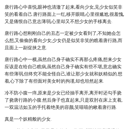
唐行路心中喜悦,眼神也清澈了起来,看向少女,见少女似笑非
笑的看着自己.唐行路面上一红,移开眼睛,心里很尴尬,很羞愧,
又是痛恨自己意志薄弱,心里却又不想少女的手移离去.
唐行路心想刚刚自己的丑态一定被少女看到了,不知她会怎
么想,又偷偷的看向少女,少女仍是似笑非笑的瞧着唐行路,而
且面上一副促挟之意.
唐行路心中一横,虽然自己身子确实不再那么疼痛,想来少女
应该是在给自己瞧病,虽然自己身子确实有些不堪,意志确实
有些薄弱,但终究不能全怪自己,谁让那少女就和妖精似的.想
着,心下除了有些面对美女时的拘谨,却也坦然起来.
冷不防小腹一痒,原来是少女已经抽手离开,离开时还勾手挠
了挠唐行路的小腹.然后身子也直起来,只是双肘在床上支着,
一双温洁如玉的手托着绝美的容颜,笑嘻嘻的瞅着唐行路.
真是一个妖精般的少女.