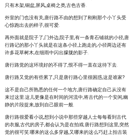
只有木架,铜盆,屏风,桌椅之类,古色古香.
外室的门也没有关,唐行路不由的想到了刚刚那个小丫头受
心惊跑出去的样子,很可爱.
再外面就是院子了,门外边,院子里,有一条青石铺就的小径,唐
行路记的那小丫头就是在这条小径上跑走的,小径两边还有
许多花草树木,在细雨中闪出朦胧的影子.
唐行路觉的这环境好的不得了,恨不得一直在这待下去.
唐行路又觉的有些累了,只是唐行路心里很困惑,这是谁家?
这不是自己所熟悉的任何一个地方,唐行路确定自己从没有
来过这里.这儿更像是在时间的河流中,将古代的一个安闲,幽
静的片段捉来,放到自己眼前一般.
唐行路很爱看小说,想到小说中那些穿越人士每每看到古代
的衣服,古代的房子,都会认为是在拍戏.唐行路想到这里,突然
觉的很可笑.哪来的这么多穿越,又哪来的这么巧赶上拍古装