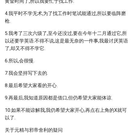
黄金时间了,所以我要忙于找工作.
4.我平时不学无术,为了找工作时笔试能通过,所以要临阵磨
枪.
5.我考了三次六级了,至今还没过,要在今年十二月通过它,所
以还要学英语.不得不说,这是最无奈的一件事,我最讨厌英语
了,却又不得不学它.
6.所以,会很慢.
7.我会坚持写下去的.
8.最后希望大家看的开心.
9.再最后,我知道原因都是借口,但仍希望大家能体谅.
10.如果不能谅解我,我仍希望大家开心,再点右上角的X就可
以了.
关于元精与邪帝舍利的疑问