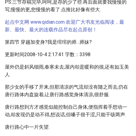
PS:三节存稿完毕,呵呵,是存的少了些.再后面就要我慢慢的
写,慢慢的更,您慢慢的看了.点推比好像有些大.
起点中文网 www.qidian.com 欢迎广大书友光临阅读，最
新、最快、最火的连载作品尽在起点原创！
第四节 穿越加变身?我是绾绾的师…师妹?
更新时间2008-10-4 2:17:41 字数：3398
屋外仍是斜风细雨,春寒未去;屋内却是暖和的很,还有如玉美
人.
那少女的手移了开来,但那清凉的气流却没有随之而去,仍在
唐行路体内盘旋着,让唐行路感觉身体清凉,很舒服.
唐行路想到方才感觉似能控制自己身体,便指挥着手想动一
动,却发现仍是动不得,想说话,但嗓子很干涩,只能干咳两声.
唐行路心中一片失望.