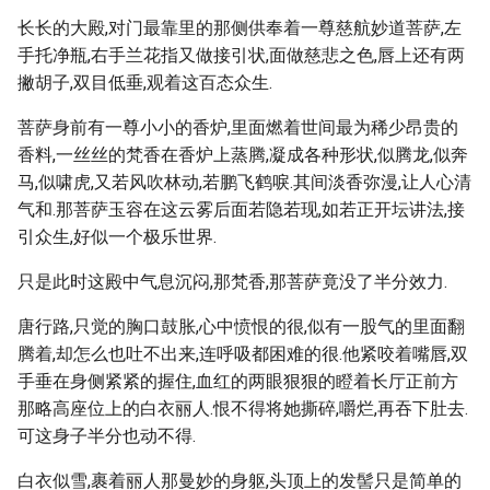
长长的大殿,对门最靠里的那侧供奉着一尊慈航妙道菩萨,左
手托净瓶,右手兰花指又做接引状,面做慈悲之色,唇上还有两
撇胡子,双目低垂,观着这百态众生.
菩萨身前有一尊小小的香炉,里面燃着世间最为稀少昂贵的
香料,一丝丝的梵香在香炉上蒸腾,凝成各种形状,似腾龙,似奔
马,似啸虎,又若风吹林动,若鹏飞鹤唳.其间淡香弥漫,让人心清
气和.那菩萨玉容在这云雾后面若隐若现,如若正开坛讲法,接
引众生,好似一个极乐世界.
只是此时这殿中气息沉闷,那梵香,那菩萨竟没了半分效力.
唐行路,只觉的胸口鼓胀,心中愤恨的很,似有一股气的里面翻
腾着,却怎么也吐不出来,连呼吸都困难的很.他紧咬着嘴唇,双
手垂在身侧紧紧的握住,血红的两眼狠狠的瞪着长厅正前方
那略高座位上的白衣丽人.恨不得将她撕碎,嚼烂,再吞下肚去.
可这身子半分也动不得.
白衣似雪,裹着丽人那曼妙的身躯,头顶上的发髻只是简单的