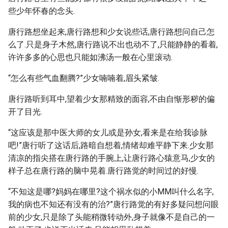
些少年怀春的念头.
唐行路想坐起来,唐行路想和少女说些话,唐行路想问自己怎
么了.只是身子木然,唐行路说不出也动不了,只能静静的看着,
许许多多的心思也只能如沸汤一般在心里滚动.
“怎么有些气血翻腾?”少女喃喃着,眉头紧皱.
唐行路听到耳中,望着少女那精致的面容,不由自惭形秽的偏
开了目光.
“这应该是那中医大师的女儿或是孙女,看来是在给我诊脉
吧!”唐行听了这话后,路暗自想着,情绪却难平静下来.少女那
清凉的指尖搭在唐行路的手腕上,让唐行路心猿意马,少女的
样子总在唐行路的脑中晃着.唐行路觉的时间过的好慢.
“不知这是哪?妈妈在哪里?这个祸水似的小MM叫什么名字,
我的病也不知还有没有的治?”唐行路觉的有好多疑问想问眼
前的少女,只是除了头能稍微转动外,身子就像不是自己的一