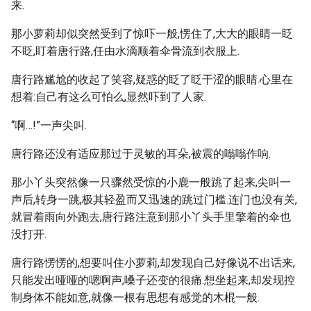
来.
那小萝莉却似突然受到了惊吓一般,愣住了,大大的眼睛一眨
不眨,盯着唐行路,任由水滴顺着伞骨流到衣服上.
唐行路尴尬的收起了笑容,疑惑的眨了眨干涩的眼睛.心里在
想着:自己有这么可怕么,显然吓到了人家.
“啊…!”一声尖叫.
唐行路还没有适应那过于灵敏的耳朵,被震的嗡嗡作响.
那小丫头突然像一只骤然受惊的小鹿一般跳了起来,尖叫一
声后,转身一跳,极其轻盈而又迅速的跳过门槛.连门也没有关,
就冒着雨向外跑去,唐行路注意到那小丫头手里擎着的伞也
没打开.
唐行路愣愣的,想要叫住小萝莉,却发现自己好像说不出话来,
只能发出哑哑的嗯啊声,嗓子还变的很痛.想坐起来,却发现控
制身体不能如意,就像一根有思想有感觉的木棍一般.