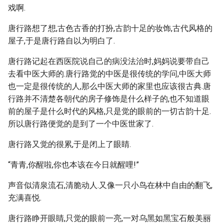
戏啊.
唐行路想了想,古色古香的打扮,古韵十足的妆饰,古代风格的
屋子,于是唐行路自以为明白了.
唐行路记起在西医院说自己的病没法治时,妈妈说要带自己
去看中医大师的.唐行路觉的中医是很传统的学问,中医大师
也一定是很传统的人,那么中医大师的家里也应该很古典.唐
行路并不清楚各朝代的房子修饰是什么样子的,也不知道眼
前的屋子是什么时代的风格,只是觉的眼前的一切古韵十足.
所以唐行路便觉的是到了一个中医世家了.
唐行路又觉的很累,于是闭上了眼睛.
“青青,你醒啦,你也本该在今日就醒哩!”
声音似清泉流石,清脆动人.又像一只小鸟在林中自由的翻飞,
充满喜悦.
唐行路睁开眼睛,只觉的眼前一亮,一对乌黑如黑宝石般美丽