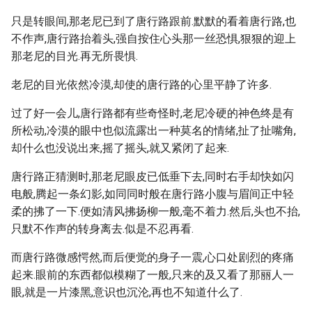
只是转眼间,那老尼已到了唐行路跟前.默默的看着唐行路,也
不作声,唐行路抬着头,强自按住心头那一丝恐惧,狠狠的迎上
那老尼的目光.再无所畏惧.
老尼的目光依然冷漠,却使的唐行路的心里平静了许多.
过了好一会儿,唐行路都有些奇怪时,老尼冷硬的神色终是有
所松动,冷漠的眼中也似流露出一种莫名的情绪,扯了扯嘴角,
却什么也没说出来,摇了摇头,就又紧闭了起来.
唐行路正猜测时,那老尼眼皮已低垂下去,同时右手却快如闪
电般,腾起一条幻影,如同同时般在唐行路小腹与眉间正中轻
柔的拂了一下.便如清风拂扬柳一般,毫不着力.然后,头也不抬,
只默不作声的转身离去.似是不忍再看.
而唐行路微感愕然,而后便觉的身子一震,心口处剧烈的疼痛
起来.眼前的东西都似模糊了一般,只来的及又看了那丽人一
眼,就是一片漆黑,意识也沉沦,再也不知道什么了.