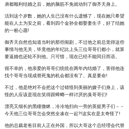
弟都顺利结婚之后，她的脑筋不免就动到了御齐天身上。
活到这个岁数，她的人生已没有什么遗憾了，现在她只希望
能在人土为安之前，看到四个金孙全都娶妻生子，好了结她
的一桩心愿!
御齐天自然也知道当时的那些闹剧，不过他之前总觉得这些
事情与他无关，毕竟他的年纪比上头三位哥哥们都小，就算
要逼婚也还轮不到他。只可惜，现在已经不能同日而语。
很不幸的，他亲爱的哥哥们统统在两年内结婚了，害得他连
找个哥哥当现成替死鬼的机会都没有了。真是要命!
不过，他是绝对不会把这个过错怪到美丽的嫂子们身上，该
怪的人应该是现在笑得跟蟑螂一样讨厌的臭哥哥们!
漂亮又细长的黑瞳微眯，冷冷地扫向一旁的英挺男子们－－
今天他三位哥哥怎会突然全凑在一起?!这实在是太奇怪了!
他的总裁老爸目前人正在外国，所以大哥这个总经理会代替