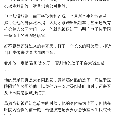
机场杀到新竹，准备到新公司报到。
但他却没想到，由于搭飞机和连玩一个月所产生的旅途劳
累，让他的身体吃不消，因此才刚踏出出租车，甚至还没有
机会踏入公司大门一步，他就先被送进了与明广电子位于同
一条街上的医院急诊室。
好不容易苏醒过来的御齐天，打了一个长长的呵欠后，却听
到肚皮传来咕噜咕噜的声音。
看来他一定是‘昏睡’太久了，否则他的肚子不会大唱空城
计。
他的兄弟们真是太有同胞爱，竟然还体贴的选了一间位于医
院附近的公司给他，以免他万一临时昏倒或吐血时，还来不
及上医院急救就挂点了。
虽然当初被送进急诊室的时候，他的身体极为虚弱，但他在
医院内昏倒的前一刻，倒也没忘记要要求急诊室医生找院长