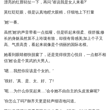
漂亮的红唇轻扯一下，再问:‘谁说我是女人来着?’
莫红眨眨眼，很是认真地瞪大眼精，仔细地上下打量
‘她’一番。
虽然‘她’的声音带着一点低哑，但是听起来很柔、很舒服;修
长的身躯虽然算不上玲珑有致，却很有骨感美;加上个子又
高、气质高贵，看起来就像是个俏丽的国际名模。
她看到眼睛都快脱窗了，还是觉得很赏心悦目，一点都不相
信‘她’会是个英武的大男人。
‘嗯……我想你应该是个女的。’
‘很好。’真、是、太、好、了!
‘呃……为什么你笑起来……’会令她不由自主的头皮发麻呢?
‘你怎么了吗?’御齐天更是轻声细语地问道。