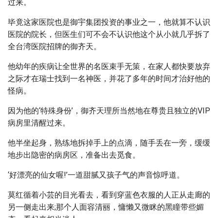
过来。
毕竟这家医院也是御宇集团投资的事业之一，他就算不认识
医院的院长，但医生们可不会不认识他这个从小就几乎拆了
全台湾医院招牌的御齐天。
他幼年的疾病让全世界的名医束手无策，在家人都快要放弃
之际才在瑞士找到一名神医，并花了多年的时间才治好他的
怪病。
因为他的‘特殊身份’，御齐天理所当然地在尊贵且独立的VIP
病房里清醒过来。
他半坐起身，熟练地拆掉手上的点滴，随手丢在一旁，缓缓
地步出隐密的病房区，准备出去觅食。
‘好漂亮的仙女喔!’一道甜腻又孩子气的声音惊呼道。
莫红循着小芸的目光看去，看到穿蓝色衣服的人正从走廊的
另一侧走出来;那个人面容清丽，慵懒又微眯的黑瞳带些媚