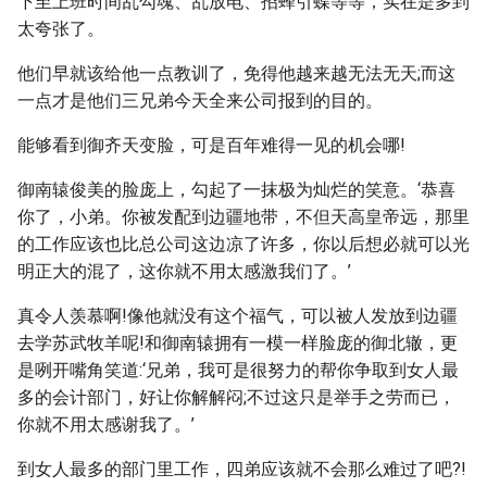
下至上班时间乱勾魂、乱放电、招蜂引蝶等等，实在是多到
太夸张了。
他们早就该给他一点教训了，免得他越来越无法无天;而这
一点才是他们三兄弟今天全来公司报到的目的。
能够看到御齐天变脸，可是百年难得一见的机会哪!
御南辕俊美的脸庞上，勾起了一抹极为灿烂的笑意。‘恭喜
你了，小弟。你被发配到边疆地带，不但天高皇帝远，那里
的工作应该也比总公司这边凉了许多，你以后想必就可以光
明正大的混了，这你就不用太感激我们了。’
真令人羡慕啊!像他就没有这个福气，可以被人发放到边疆
去学苏武牧羊呢!和御南辕拥有一模一样脸庞的御北辙，更
是咧开嘴角笑道:‘兄弟，我可是很努力的帮你争取到女人最
多的会计部门，好让你解解闷;不过这只是举手之劳而已，
你就不用太感谢我了。’
到女人最多的部门里工作，四弟应该就不会那么难过了吧?!