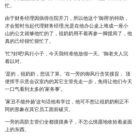
忙。
由于财务经理因病得住院开刀，所以他这个‘御用’的特助，
才会暂时当起代理财务经理;光是在他办公桌上堆成一座小
山的公文就够他忙的了，祖奶奶用不着再参一脚搅局了，他
真的己经很忙很忙了。
‘忙?好吧!风行小子，今天我特准他放假一天。’御老夫人沉
着以对。
‘是的，祖奶奶，您说了算。’在一旁的御风行含笑接旨， 顶
便挥手示意会议室内的其它主管先走一步，免得让他们今天
一口气看到太多的‘家务事’。
‘家丑不能外扬’这句话他有学过，他可不想让祖奶奶刚正不
阿的形象在其它员工面前破灭。
一旁的高阶主管们全都摸摸鼻子，不怎么情愿地收拾着桌面
上的东酉。