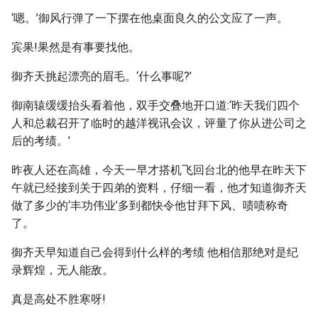
‘嗯。’御风行弹了一下摆在他桌面良久的公文应了一声。
宾果!果然是有事要找他。
御齐天挑起漂亮的眉毛。‘什么事呢?’
御南辕缓缓抬头看着他，双手交叠地开口道:‘昨天我们四个
人和总裁召开了临时的越洋视讯会议，评量了你从进公司之
后的考绩。’
昨夜人还在高雄，今天一早才搭机飞回台北的他早在昨天下
午就已经接到关于四弟的资料，仔细一看，他才知道御齐天
做了多少的‘丰功伟业’多到都快令他甘拜下风、啧啧称奇
了。
御齐天早知道自己会得到什么样的考绩 他相信那绝对是纪
录辉煌，无人能敌。
真是高处不胜寒呀!