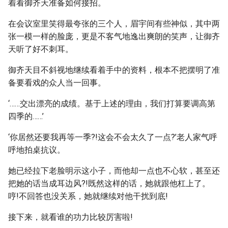
着看御齐天准备如何接招。
在会议室里笑得最夸张的三个人，眉宇间有些神似，其中两
张一模一样的脸庞，更是不客气地逸出爽朗的笑声，让御齐
天听了好不刺耳。
御齐天目不斜视地继续看着手中的资料，根本不把摆明了准
备要看戏的众人当一回事。
‘……交出漂亮的成绩。基于上述的理由，我们打算要调高第
四季的……’
‘你居然还要我再等一季?!这会不会太久了一点?’老人家气呼
呼地拍桌抗议。
她已经拉下老脸明示这小子，而他却一点也不心软，甚至还
把她的话当成耳边风?!既然这样的话，她就跟他杠上了。
哼!不回答也没关系，她就继续对他干扰到底!
接下来，就看谁的功力比较厉害啦!