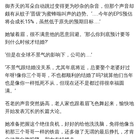
御齐天的耳朵自动跳过变得更为吵杂的杂音，但那个声音却
颇有从蚊子‘晋级’为蜜蜂嗡叫声的趋势。‘……今年的EPS预估
将会成长15%，虽然低于原先的预期目标……’
她皱着眉，很不满意他的恶意回避。‘那么你到底预计要等
到什么时候才结婚?’
‘但是在全球不景气的影响下，公司的……’
‘不景气跟结婚没关系，尤其年底将近，总要娶个老婆好过
年呀!像你三个哥哥，不也都顺利的结婚了吗?就算他们当年
也是像你一样抵死不从，但现在还不是都过得很幸福圆
满。’
苍老的声音突然扬高，老人家也跟着眉飞色舞起来，愉快地
开始发表冗长的长篇大论。
她准备把握这个绝佳良机，好好的给他洗洗脑，免得他像当
初那三个哥哥一样的铁齿，还多做了无谓的最后挣扎，才肯