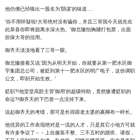
他仿佛已经嗅出一股名为‘阴谋’的味道……
‘你不用怀疑啦!大哥绝对没有骗你，并且三哥我今天就先在
此恭喜你即将脱离水深火热。’御北辙拍胸脯打包票，出面
担保大哥的信用。
御齐天淡淡地看了三哥一眼。
御北辙接着又说:‘因为从明天开始，你就要从第一肥水区御
宇集团总公司，被贬到第十一肥水区的明广电子，这份调职
公文，即刻开始生效。’
贬职?!他堂堂高阶主管‘御用’的超级特助，竟然惨遭贬职的
命运?!御齐天的下巴差一点没掉下来。
说起御齐天的考绩，那可是长得跟老太婆的裹脚布一样长。
他优异的工作表现绝对是一流的人才，只是其它小地方可就
有许多争议了－－上自服装不整、三不五时的跷班、请假，