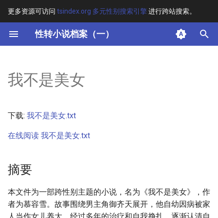
更多资源可访问
tsindex.org 多元性别搜索引擎
进行跨站搜索。
键
性转小说档案（一）
入
摘要
以
我不是美女
开
其他信息 [Processed Page
Metadata]
始
下载:
我不是美女.txt
搜
正文
在线阅读 我不是美女.txt
索
摘要
本文件为一部跨性别主题的小说，名为《我不是美女》，作
者为慕容雪。故事围绕男主角御齐天展开，他自幼因病被家
人当作女儿养大，经过多年的治疗和自我挣扎，逐渐认清自