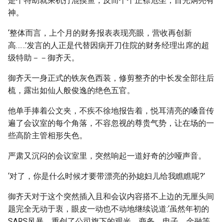
是个特助就乘机打混摸鱼，反而个个正襟危坐，目光炯亮有
神。
‘整体而言，上个月的财务报表表现亮眼，营收再创新
高……’发言的人正是代替因病开刀住院的财务经理出席的超
级特助－－御齐天。
御齐天一身正式的铁灰色西装，修剪整齐的中长发全部往后
梳，露出如仙人般俊逸的绝色五官。
他单手捧着公文夹，不疾不徐地报告着，悦耳清亮的嗓音传
遍了会议室的每个角落，不容忽视的尊贵气势，让在场的一
些高阶主管相形失色。
严肃又沉闷的会议室里，突然响起一道好奇的沙哑声音。
‘对了，你是什么时候才要带漂亮的孙媳妇儿给我瞧瞧呢?’
御齐天对于这个突然插入且和会议内容搭不上边的无厘头间
题完全无动于衷，眼皮一动也不动地继续说道:‘虽然年初的
SARS风暴，重创了公司旗下的观光、商务、电子、金融等