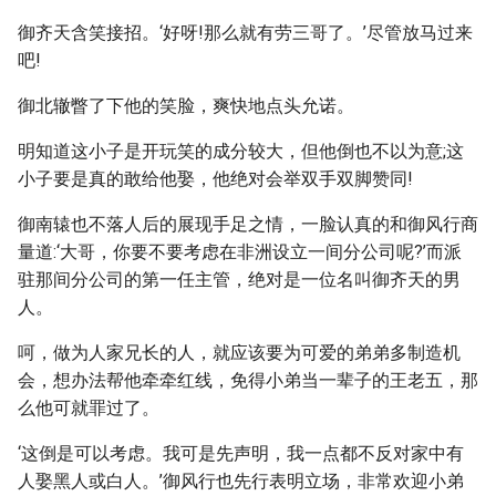
御齐天含笑接招。‘好呀!那么就有劳三哥了。’尽管放马过来
吧!
御北辙瞥了下他的笑脸，爽快地点头允诺。
明知道这小子是开玩笑的成分较大，但他倒也不以为意;这
小子要是真的敢给他娶，他绝对会举双手双脚赞同!
御南辕也不落人后的展现手足之情，一脸认真的和御风行商
量道:‘大哥，你要不要考虑在非洲设立一间分公司呢?’而派
驻那间分公司的第一任主管，绝对是一位名叫御齐天的男
人。
呵，做为人家兄长的人，就应该要为可爱的弟弟多制造机
会，想办法帮他牵牵红线，免得小弟当一辈子的王老五，那
么他可就罪过了。
‘这倒是可以考虑。我可是先声明，我一点都不反对家中有
人娶黑人或白人。’御风行也先行表明立场，非常欢迎小弟