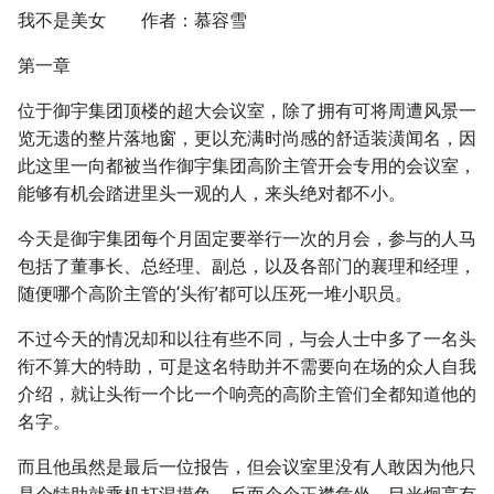
我不是美女 作者：慕容雪
第一章
位于御宇集团顶楼的超大会议室，除了拥有可将周遭风景一
览无遗的整片落地窗，更以充满时尚感的舒适装潢闻名，因
此这里一向都被当作御宇集团高阶主管开会专用的会议室，
能够有机会踏进里头一观的人，来头绝对都不小。
今天是御宇集团每个月固定要举行一次的月会，参与的人马
包括了董事长、总经理、副总，以及各部门的襄理和经理，
随便哪个高阶主管的‘头衔’都可以压死一堆小职员。
不过今天的情况却和以往有些不同，与会人士中多了一名头
衔不算大的特助，可是这名特助并不需要向在场的众人自我
介绍，就让头衔一个比一个响亮的高阶主管们全都知道他的
名字。
而且他虽然是最后一位报告，但会议室里没有人敢因为他只