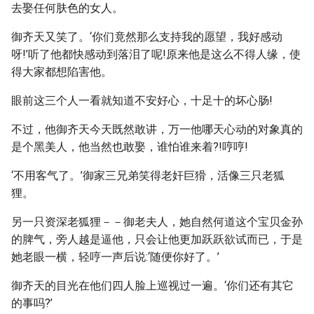
去娶任何肤色的女人。
御齐天又笑了。‘你们竟然那么支持我的愿望，我好感动
呀!’听了他都快感动到落泪了呢!原来他是这么不得人缘，使
得大家都想陷害他。
眼前这三个人一看就知道不安好心，十足十的坏心肠!
不过，他御齐天今天既然敢讲，万一他哪天心动的对象真的
是个黑美人，他当然也敢娶，谁怕谁来着?!哼哼!
‘不用客气了。’御家三兄弟笑得老奸巨猾，活像三只老狐
狸。
另一只资深老狐狸－－御老夫人，她自然何道这个宝贝金孙
的脾气，旁人越是逼他，只会让他更加跃跃欲试而已，于是
她老眼一横，轻哼一声后说:‘随便你好了。’
御齐天的目光在他们四人脸上巡视过一遍。‘你们还有其它
的事吗?’