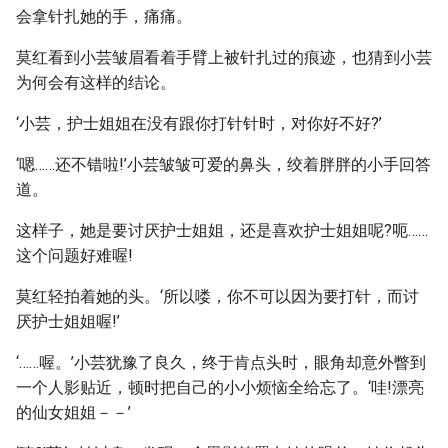
会拿针扎她的手，痛痛。
莫红看到小芸皱眉看着手臂上被针扎过的痕迹，也猜到小芸
为何会有这样的结论。
‘小芸，护士姐姐在没有跟你打针针时，对你好不好?’
‘嗯……还不错啦!’小芸皱皱可爱的鼻头，绞着胖胖的小手回答
道。
这样子，她是要讨厌护士姐姐，还是喜欢护士姐姐呢?呃……
这个问题好难喔!
莫红轻拍着她的头。‘所以喽，你不可以因为要打针，而讨
厌护士姐姐喔!’
‘……喔。’小芸犹豫了良久，终于肯点头时，眼角却意外瞥到
一个人影贴近，顿时把自己的小小烦恼全给忘了。‘哇!漂亮
的仙女姐姐－－’