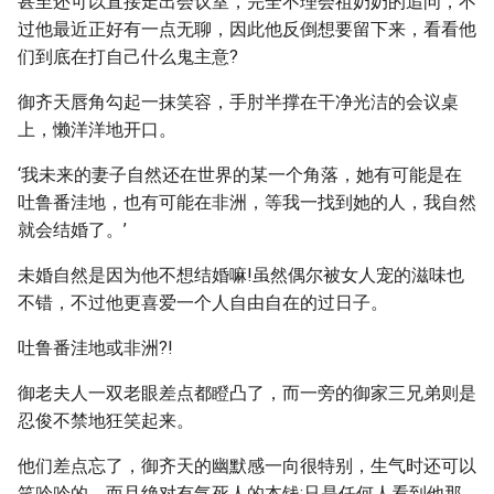
甚至还可以直接走出会议室，完全不理会祖奶奶的追问，不
过他最近正好有一点无聊，因此他反倒想要留下来，看看他
们到底在打自己什么鬼主意?
御齐天唇角勾起一抹笑容，手肘半撑在干净光洁的会议桌
上，懒洋洋地开口。
‘我未来的妻子自然还在世界的某一个角落，她有可能是在
吐鲁番洼地，也有可能在非洲，等我一找到她的人，我自然
就会结婚了。’
未婚自然是因为他不想结婚嘛!虽然偶尔被女人宠的滋味也
不错，不过他更喜爱一个人自由自在的过日子。
吐鲁番洼地或非洲?!
御老夫人一双老眼差点都瞪凸了，而一旁的御家三兄弟则是
忍俊不禁地狂笑起来。
他们差点忘了，御齐天的幽默感一向很特别，生气时还可以
笑吟吟的，而且绝对有气死人的本钱;只是任何人看到他那