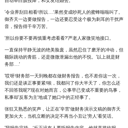
自动举白旗投降，和女友结婚去。
‘令业界刮目相看!所以……’果然变成吵死人的蜜蜂嗡嗡叫了。
御齐天一边要做报告，一边还要忍受这个极为刺耳的干扰声
音，报告得千辛万苦。
‘所以你要不要再慎重考虑看看?’严老人家微笑地接口。
一直保持平静无波的绝美脸庞，虽然忍住了磨牙的冲动，但
额际跳动的青筋，还是微微泄漏出他的不悦。‘以上就是财
务部……’
‘哎呀!财务部一天到晚都在做财务报告，也不差你这一次，
我们还是谈正事要紧!唉，我都问了你大半天了，你怎么还
不回答我呢?’现在对她而言，公事早已变成不重要的鸟事，
私事却‘反客为主’地成了她口中的正经事了。
张狂又熟悉的笑声，让正在‘辛苦’做财务演示文稿的御齐天
更加火大，当机立断的决定不再当小丑让‘旁人’看笑话。
‘我报告完毕。’反正没有人要听报告内容，他就直接砍报