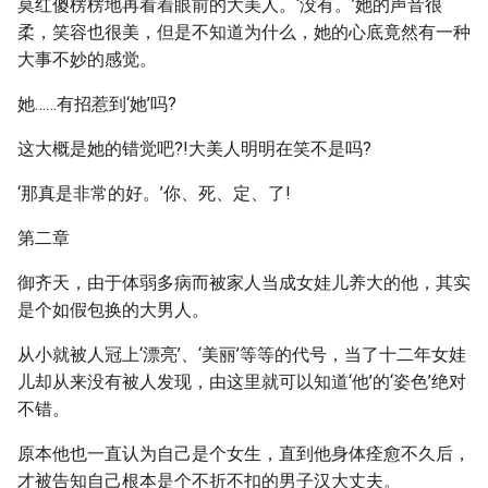
莫红傻楞楞地再看着眼前的大美人。‘没有。’她的声音很
柔，笑容也很美，但是不知道为什么，她的心底竟然有一种
大事不妙的感觉。
她……有招惹到‘她’吗?
这大概是她的错觉吧?!大美人明明在笑不是吗?
‘那真是非常的好。’你、死、定、了!
第二章
御齐天，由于体弱多病而被家人当成女娃儿养大的他，其实
是个如假包换的大男人。
从小就被人冠上‘漂亮’、‘美丽’等等的代号，当了十二年女娃
儿却从来没有被人发现，由这里就可以知道‘他’的‘姿色’绝对
不错。
原本他也一直认为自己是个女生，直到他身体痊愈不久后，
才被告知自己根本是个不折不扣的男子汉大丈夫。