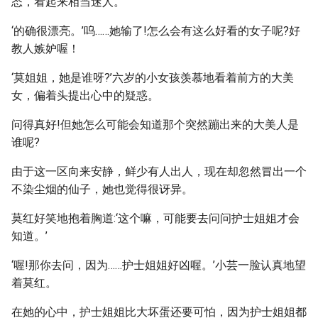
态，看起来相当迷人。
‘的确很漂亮。’呜……她输了!怎么会有这么好看的女子呢?好
教人嫉妒喔！
‘莫姐姐，她是谁呀?’六岁的小女孩羡慕地看着前方的大美
女，偏着头提出心中的疑惑。
问得真好!但她怎么可能会知道那个突然蹦出来的大美人是
谁呢?
由于这一区向来安静，鲜少有人出人，现在却忽然冒出一个
不染尘烟的仙子，她也觉得很讶异。
莫红好笑地抱着胸道:‘这个嘛，可能要去问问护士姐姐才会
知道。’
‘喔!那你去问，因为……护士姐姐好凶喔。’小芸一脸认真地望
着莫红。
在她的心中，护士姐姐比大坏蛋还要可怕，因为护士姐姐都