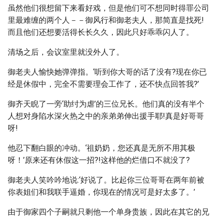
虽然他们很想留下来看好戏，但是他们可不想同时得罪公司
里最难缠的两个人－－御风行和御老夫人，那简直是找死!
而且他们还想要活得长长久久，因此只好乖乖闪人了。
清场之后，会议室里就没外人了。
御老夫人愉快她弹弹指。‘听到你大哥的话了没有?现在你已
经是休假中，完全不需要理会工作了，还不快点回答我?’
御齐天睨了一旁‘助纣为虐’的三位兄长。他们真的没有半个
人想对身陷水深火热之中的亲弟弟伸出援手耶!真是好哥哥
呀!
他忍下翻白眼的冲动。‘祖奶奶，您还真是无所不用其极
呀！’原来还有休假这一招?!这样他的烂借口不就没了?
御老夫人笑吟吟地说:‘好说了。比起你三位哥哥在两年前被
你表姐们和我联手逼婚，你现在的情况可是好太多了。’
由于御家四个子嗣就只剩他一个单身贵族，因此在其它的兄