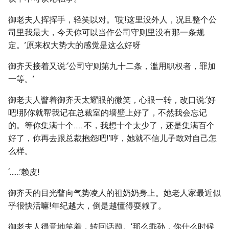
御老夫人挥挥手，轻笑以对。‘哎!这里没外人，况且整个公
司里我最大，今天你可以当作公司守则里没有那一条规
定。’原来权大势大的感觉是这么好呀
御齐天接着又说:‘公司守则第九十二条，滥用职权者，罪加
一等。’
御老夫人瞥着御齐天太耀眼的微笑，心眼一转，改口说:‘好
吧!那你就帮我记在总裁室的墙壁上好了，不然我会忘记
的。等你集满十个……不，我想十个太少了，还是集满百个
好了，你再去跟总裁抱怨吧!’哼，她就不信儿子敢对自己怎
么样。
‘……’赖皮!
御齐天的目光瞥向气势凌人的祖奶奶身上。她老人家最近似
乎很快活嘛!年纪越大，倒是越懂得耍赖了。
御老夫人得意地笑着，转回话题。‘那么乖孙，你什么时候