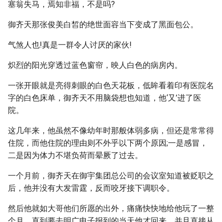
塞翁失马，焉知非福，不是吗?
御齐天那张俊美白皙的绝世面容当下变成了黑面包公。
气煞人也!真是一群令人讨厌的家伙!
炽烈的阳光穿透过蓝色窗帘，映人白色的病房内。
一张开眼就是亮得刺眼的白色天花板，低眸看着印有医院名
字的白色床单，御齐天不用脑袋想也知道，他‘又’进了医
院。
这几年来，他虽然不像幼年时那般体弱多病，但还是常常得
住院，而他住院的理由则不外乎以下两个原因;一是感冒，
二是因为体力不堪负荷而晕厥了过去。
一个月前，御齐天在御宇集团总公司的会议室知道被贬职之
后，他并没有大发雷霆，反而咬牙接下调职令。
然后他就如大哥他们所愿的出外，痛痛快快地给他玩了一整
个月，直到要去明广电子报到的当天他才回来，并且直接从