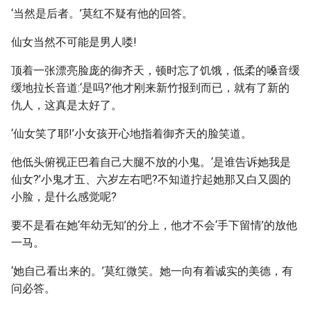
‘当然是后者。’莫红不疑有他的回答。
仙女当然不可能是男人喽!
顶着一张漂亮脸庞的御齐天，顿时忘了饥饿，低柔的嗓音缓
缓地拉长音道:‘是吗?’他才刚来新竹报到而已，就有了新的
仇人，这真是太好了。
‘仙女笑了耶!’小女孩开心地指着御齐天的脸笑道。
他低头俯视正巴着自己大腿不放的小鬼。‘是谁告诉她我是
仙女?’小鬼才五、六岁左右吧?不知道拧起她那又白又圆的
小脸，是什么感觉呢?
要不是看在她‘年幼无知’的分上，他才不会‘手下留情’的放他
一马。
‘她自己看出来的。’莫红微笑。她一向有着诚实的美德，有
问必答。