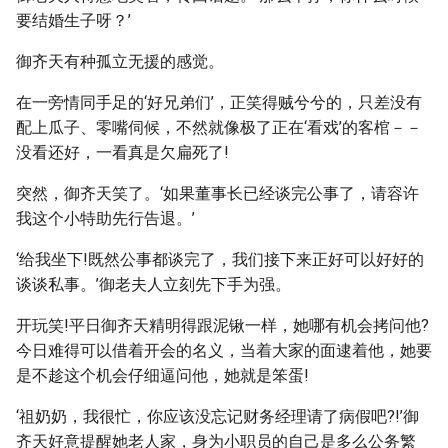
要结婚生子呀？’
御齐天有种孤立无援的感觉。
在一旁情同手足的‘好兄弟们’，正笑得贼兮兮的，只差没有
配上瓜子、零嘴伺候，不然就像极了正在‘看戏’的客棺－－
没看还好，一看真是欠扁死了!
突然，御齐天笑了。‘如果董事长已经谈完公事了，请容许
我这个小特助先行告退。’
‘给我坐下!既然公事都谈完了，我们接下来正好可以好好的
谈谈私事。’御老夫人立刻先下手为强。
开玩笑!平日御齐天精明得跟泥锹一样，她哪有机会拷问他?
今日难得可以借着开会的名义，当着大家的面逮着他，她要
是不趁这个机会仔细逼问他，她就是笨蛋!
‘祖奶奶，我很忙，你应该没忘记财务经理请了病假吧?!’御
齐天好意提醒她老人家，身为小职员的自己是多么公务繁