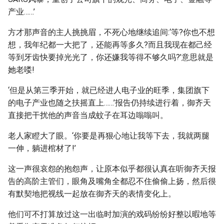
产业……’
方才那声音的主人挑挑眉，不死心地继续追间:‘等?你也不想
想，我年纪都一大把了，还能再等多久?而且我现在都己经
等到牙齿快要掉光光了，你还嫌我等得不够久吗?’意思就是
她老喽!
‘但是从第三季开始，就已经进人电子业的旺季，集团旗下
的电子产业也随之扶摇直上……’报告仍持续进行着，御齐天
直接把干扰他的声音当成蚊子在耳边嗡嗡叫。
老人家瞪大了眼。‘你要是再狠心地让我等下去，我就两腿
一伸，躺进棺材了!’
这一声很哀怨的抱怨声，让原本似乎都很认真在听御齐天报
告的高阶主管们，眼角及嘴角全都忍不住偷偷上扬，然后很
有默契地把视线一起放在御齐天的表情变化上。
他们可不打算放过这一出临时加演的戏码纷纷好整以暇地等