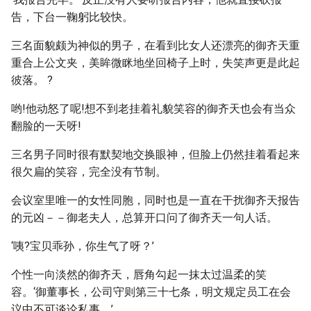
告，下台一鞠躬比较快。
三名面貌颇为神似的男子，在看到比女人还漂亮的御齐天重
重合上公文夹，美眸微眯地坐回椅子上时，失笑声更是此起
彼落。 ?
哟!他动怒了呢!想不到老挂着礼貌笑容的御齐天也会有当众
翻脸的一天呀!
三名男子同时很有默契地交换眼神，但脸上仍然挂着看起来
很欠扁的笑容，完全没有节制。
会议室里唯一的女性同胞，同时也是一直在干扰御齐天报告
的元凶－－御老夫人，总算开口问了御齐天一句人话。
‘咦?宝贝乖孙，你生气了呀？’
个性一向淡然的御齐天，唇角勾起一抹太过温柔的笑
容。‘御董事长，公司守则第三十七条，明文规定员工在会
议中不可谈论私事。’