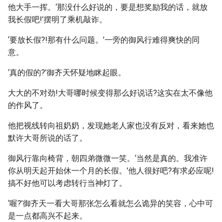
他大手一挥。‘那没什么好说的，要是想奖励我的话，就放
我长假吧!’摆明了乘机敲诈。
‘要放长假?!那有什么问题。’一旁的御风行难得爽快的同
意。
‘真的假的?’御齐天怀疑地眯起眼。
大大的不对劲!大哥哪时候变得那么好说话?这实在太不像他
的作风了。
他把视线转向祖奶奶，发现她老人家也没有反对，看来她也
默许大哥所说的话了。
御风行靠向椅背，朝四弟微微一笑。‘当然是真的。我准许
你从明天起开始休一个月的长假。’他人很好吧?有求必应呢!
搞不好他可以考虑转行当神灯了。
‘喔?’御齐天一看大哥那张怎么看就怎么诡异的笑容，心中可
是一点都高兴不起来。