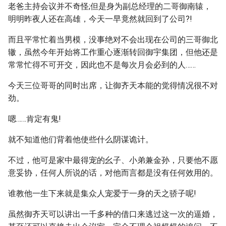
老爸主持会议并不奇怪;但是身为副总经理的二哥御南辕，
明明昨夜人还在高雄，今天一早竟然就回到了公司?!
而且平常忙着当男模，没事绝对不会出现在公司的三哥御北
辙，虽然今年开始将工作重心逐渐转回御宇集团，但他还是
常常忙得不可开交，因此也不是每次月会必到的人……
今天三位哥哥的同时出席，让御齐天本能的觉得情况很不对
劲。
嗯……肯定有鬼!
就不知道他们背着他使些什么阴谋诡计。
不过，他可是家中最得宠的幺子、小弟兼金孙，只要他不愿
意妥协，任何人所说的话，对他而言都是没有任何效用的。
谁教他一生下来就是集众人宠爱于一身的天之骄子呢!
虽然御齐天可以讲出一千多种的借口来逃过这一次的逼婚，