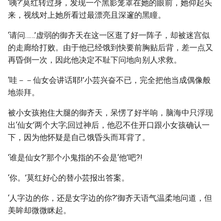
‘咦?’莫红转过身，发现一个黑影笼罩在她的眼前，她仰起头
来，视线对上她所看过最漂亮且深邃的黑瞳。
‘请问……’虚弱的御齐天在这一区逛了好一阵子，却被迷宫似
的走廊给打败。由于他已经饿到快要前胸贴后背，差一点又
再昏倒一次，因此他决定不耻下问地向别人求救。
‘哇－－仙女会讲话耶!’小芸兴奋不已，完全把他当成偶像般
地崇拜。
被小女孩抱住大腿的御齐天，呆愣了好半响，脑海中只浮现
出‘仙女’两个大字;回过神后，他忍不住开口跟小女孩确认一
下，因为他怀疑是自己饿昏头而耳背了。
‘谁是仙女?’那个小鬼指的不会是‘他’吧?!
‘你。’莫红好心的替小芸报出答案。
‘人字边的你，还是女字边的你?’御齐天语气温柔地问道，但
美眸却微微眯起。