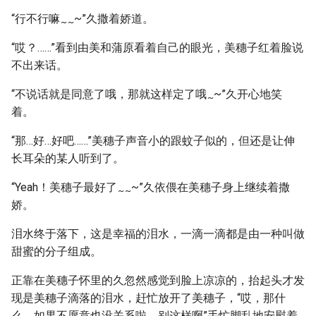
“行不行嘛
~”久撒着娇道。
~
~
“哎？……”看到由美和蒲原看着自己的眼光，美穗子红着脸说
不出来话。
“不说话就是同意了哦，那就这样定了哦
~”久开心地笑
~
着。
“那…好…好吧……”美穗子声音小的跟蚊子似的，但还是让伸
长耳朵的某人听到了。
“Yeah！美穗子最好了
~”久依偎在美穗子身上继续着撒
~
~
娇。
泪水终于落下，这是幸福的泪水，一滴一滴都是由一种叫做
甜蜜的分子组成。
正靠在美穗子怀里的久忽然感觉到脸上凉凉的，抬起头才发
现是美穗子滴落的泪水，赶忙放开了美穗子，“哎，那什
么，如果不愿意也没关系啦，别这样啊”手忙脚乱地安慰着