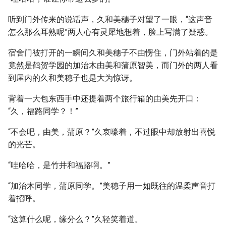
听到门外传来的说话声，久和美穗子对望了一眼，“这声音
怎么那么耳熟呢”两人心有灵犀地想着，脸上写满了疑惑。
宿舍门被打开的一瞬间久和美穗子不由愣住，门外站着的是
竟然是鹤贺学园的加治木由美和蒲原智美，而门外的两人看
到屋内的久和美穗子也是大为惊讶。
背着一大包东西手中还提着两个旅行箱的由美先开口：
“久，福路同学？！”
“不会吧，由美，蒲原？”久哀嚎着，不过眼中却放射出喜悦
的光芒。
“哇哈哈，是竹井和福路啊。”
“加治木同学，蒲原同学。”美穗子用一如既往的温柔声音打
着招呼。
“这算什么呢，缘分么？”久轻笑着道。