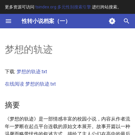
更多资源可访问
tsindex.org 多元性别搜索引擎
进行跨站搜索。
键
性转小说档案（一）
入
摘要
以
梦想的轨迹
开
其他信息
始
正文
下载:
梦想的轨迹.txt
搜
在线阅读 梦想的轨迹.txt
索
摘要
《梦想的轨迹》是一部情感丰富的校园小说，内容从作者流
年一梦断在起点平台连载的原始文本展开。故事开篇以一种
温馨而略带忧伤的叙述方式，描绘了主人公们在高中的最后