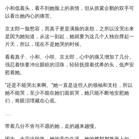
小和低着头，看不到她脸上的表情，但从抓紧企鹅的双手可
以看出她内心的痛苦。
京太郎一脸愁容，而真子更是满脸的哀怨，之所以没哭出来
是因为她知道，从这一刻起，她就要为这几个人独自撑起一
片天，所以，现在不是她哭的时候。
看着真子、小和、小咲、京太郎，心中的痛又增加了几分。
强忍着快要冲出眼眶的泪珠，轻轻抚摸着优希的头，低声安
慰着她。
“还是不能哭出来啊。”她一直是这些人的领袖和支柱，所以
她不能哭，至少不能在她们面前哭，她只能不断地安慰她
们，将眼泪埋藏在心底。
……
带着几分不舍与不愿的她，走的越来越慢。
因为，走完这段路，她的高中生涯，她的梦想都将画上句