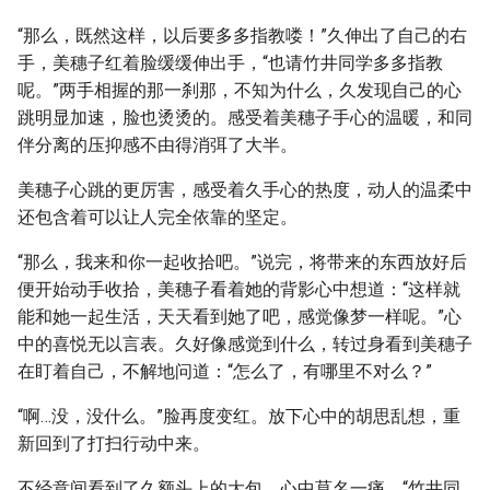
“那么，既然这样，以后要多多指教喽！”久伸出了自己的右
手，美穗子红着脸缓缓伸出手，“也请竹井同学多多指教
呢。”两手相握的那一刹那，不知为什么，久发现自己的心
跳明显加速，脸也烫烫的。感受着美穗子手心的温暖，和同
伴分离的压抑感不由得消弭了大半。
美穗子心跳的更厉害，感受着久手心的热度，动人的温柔中
还包含着可以让人完全依靠的坚定。
“那么，我来和你一起收拾吧。”说完，将带来的东西放好后
便开始动手收拾，美穗子看着她的背影心中想道：“这样就
能和她一起生活，天天看到她了吧，感觉像梦一样呢。”心
中的喜悦无以言表。久好像感觉到什么，转过身看到美穗子
在盯着自己，不解地问道：“怎么了，有哪里不对么？”
“啊…没，没什么。”脸再度变红。放下心中的胡思乱想，重
新回到了打扫行动中来。
不经意间看到了久额头上的大包，心中莫名一痛，“竹井同