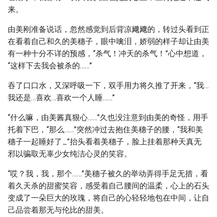
来。
由美刚准备说话，忽然感觉到后背凉飕飕的，转过头看到正
在看着自己和久的美穗子，眼中噙泪，娇弱的样子却让由美
有一种十分不详的预感，“杀气！冲天的杀气！”心中想道，
“这样下去我会被杀的……”
吞了口口水，又深呼吸一下，双手用力将久推了开来，“我…
我还是…喜欢…喜欢一个人睡……”
“什么嘛，由美酱真狠心……”久也没注意到由美的奇怪，用手
托着下巴，“那么……”突然冲过去抱住美穗子的腰，“我和美
穗子一起睡好了
”抬头看着美穗子，脸上挂着那种天真无
~
邪以骗取无辜少女纯洁心灵的笑容。
“哎？我，我，那个……”美穗子被久的举动弄得手足无措，看
着久天杀的甜蜜笑容，感受着自己腰间的温柔，心上的石头
变成了一朵巨大的玫瑰，将自己的心轻轻地包在中间，让自
己品尝着那无与伦比的甜美。