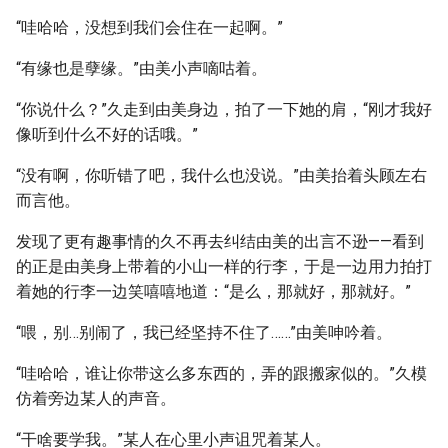
“哇哈哈，没想到我们会住在一起啊。”
“有缘也是孽缘。”由美小声嘀咕着。
“你说什么？”久走到由美身边，拍了一下她的肩，“刚才我好
像听到什么不好的话哦。”
“没有啊，你听错了吧，我什么也没说。”由美抬着头顾左右
而言他。
发现了更有趣事情的久不再去纠结由美的出言不逊——看到
的正是由美身上带着的小山一样的行李，于是一边用力拍打
着她的行李一边笑嘻嘻地道：“是么，那就好，那就好。”
“喂，别…别闹了，我已经坚持不住了……”由美呻吟着。
“哇哈哈，谁让你带这么多东西的，弄的跟搬家似的。”久模
仿着旁边某人的声音。
“干啥要学我。”某人在心里小声诅咒着某人。