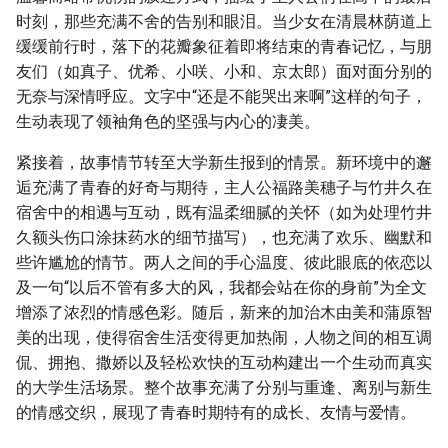
时刻，那些充满不舍的告别和眼泪。当少女在清晨林荫道上
缓缓前行时，落下的花瓣象征着即将结束的青春记忆，与朋
友们（如真子、优希、小咲、小和、京太郎）面对面分别的
无奈与深情呼应。文字中“还是不能哭出来啊”这样的句子，
生动表现了领袖角色的坚强与内心的凄美。
紧接着，故事情节转至大学新生报到的情景。新环境中的邂
逅充满了青春的好奇与期待，主人公福路美穗子与竹井久在
宿舍中的相遇与互动，既有温柔细腻的关怀（如为处理竹井
久额头伤口涂抹药水的细节描写），也充满了欢乐、幽默和
些许尴尬的情节。两人之间的手心温度、彼此眼底的依恋以
及一句“以后不管有多大的风，我都会站在你的身前”为全文
增添了浓烈的情感色彩。随后，新来的加治木由美和蒲原智
美的出现，使得宿舍生活变得更加热闹，人物之间的相互调
侃、拥抱、撒娇以及轻松欢快的互动构建出一个生动而真实
的大学生活场景。整个故事充满了分别与重逢、离别与新生
的情感交织，展现了青春时期特有的成长、友情与爱情。