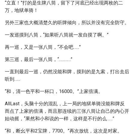
“立直！”打的是生牌八筒，留下了河底已经出现两枚的二
万，地狱单骑！
另外三家也大概清楚久的听牌倾向，所以并没有完全防守。
一发巡摸到八筒，“如果听八筒就一发自摸了啊。”
再一巡，又是一张八筒，“不会吧……”
第三巡，最后一张八筒，“…………”
一直到最后一巡，仍然没能和牌，摸到的是九索，打出去后
听到……
“和，清一色平和一杯口，16000。”上家倍满。
AllLast，头脑十分的混乱，上一局的地狱单骑没能和牌反
而点了上家的倍满，而且那连续的三张八筒让自己的内心开
始动摇，“果然和小和说的一样，这样是不行的么……”
“和，断幺平和2宝牌，7700。”再次放铳，这次是对家。