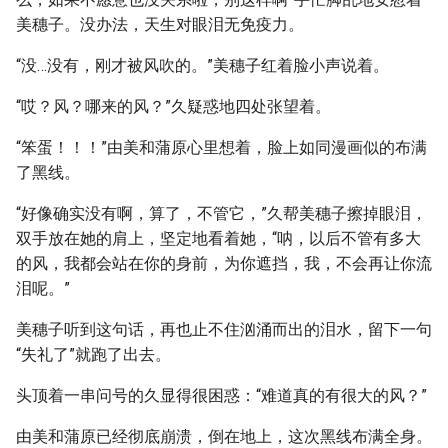
美穗子。没办法，天生对眼泪无免疫力。
“没…没有，刚才被风吹的。”美穗子红着脸小声说着。
“哎？风？哪来的风？”久疑惑地四处张望着。
“笨蛋！！！”由美和蒲原心里想着，脸上如同漫画似的布满
了黑线。
“好像确实没有啊，算了，不管它，”久帮美穗子擦掉眼泪，
双手放在她的肩上，坚定地看着她，“呐，以后不管有多大
的风，我都会站在你的身前，为你遮挡，我，不会再让你流
泪呢。”
美穗子听到这句话，再也止不住汹涌而出的泪水，留下一句
“失礼了”就跑了出去。
头顶着一串问号的久显得很困惑：“难道真的有很大的风？”
由美和蒲原已经彻底崩溃，倒在地上，这次黑线布满全身。