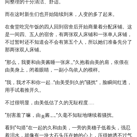
间整理的十分清洁、舒适。
而在这时新生们也开始陆续到来，人变的多了起来。
在食堂吃完午饭的四人回到宿舍后开始商量着分配床铺。这
是一间四、五人的宿舍，有两张双人床铺和一张单人床铺，
不过暂时还不知道会不会有第五个人，所以她们准备先分了
那两张双人床铺。
“那么，我要和由美酱睡一张床
”久抱着由美的肩，依偎在
~
由美身上，闭着眼睛，一副小鸟依人的模样。
“我，我才不和你一起…”由美受到久的“骚扰”，脸瞬间红透，
用手试着推开久。
不过很明显，由美低估了久的无耻程度……
“别害羞了嘛，由
酱
”久毫不知耻地继续着骚扰。
美
~
~
看到“勾搭”在一起的久和由美，一旁的美穗子低着头，强忍
着泪水，就像有一块大石头压在她的心上，压得她透不过气