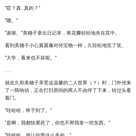
“哎？真…真的？”
“嗯。”
“谢谢。”美穗子拿出日记本，将花瓣轻轻地夹在其中。
看到美穗子小心翼翼像对待宝物一样，久轻松地笑了笑。
“大学，看来也不坏呢。”
……
就在久和美穗子享受这温馨的二人世界（？）时，门外传来
了一阵响动，正在打扫房间的两人不由停了下来，转过头看
着门。
“哇哈哈，终于到了。”
“是啊，我都快累死了，你也不帮我拿一些东西。”
“哇哈哈，谁让你带这么多的。”