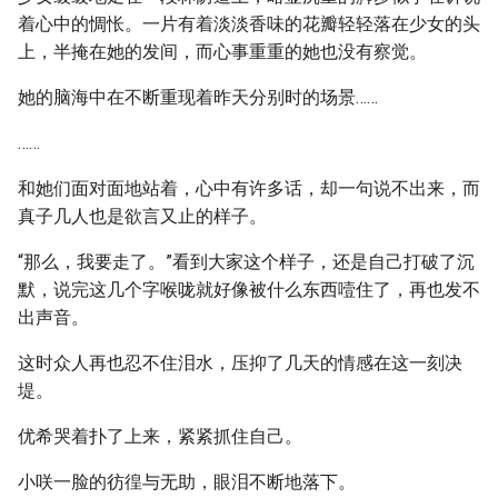
着心中的惆怅。一片有着淡淡香味的花瓣轻轻落在少女的头
上，半掩在她的发间，而心事重重的她也没有察觉。
她的脑海中在不断重现着昨天分别时的场景……
……
和她们面对面地站着，心中有许多话，却一句说不出来，而
真子几人也是欲言又止的样子。
“那么，我要走了。”看到大家这个样子，还是自己打破了沉
默，说完这几个字喉咙就好像被什么东西噎住了，再也发不
出声音。
这时众人再也忍不住泪水，压抑了几天的情感在这一刻决
堤。
优希哭着扑了上来，紧紧抓住自己。
小咲一脸的彷徨与无助，眼泪不断地落下。