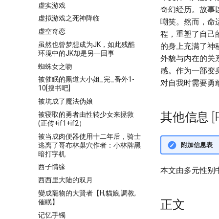
虚实游戏
奇幻经历。故事
虚拟游戏之死神降临
嘲笑。然而，命
虚空奇恋
程，重塑了自己
虽然也曾梦想成为JK，如此残酷
的身上充满了神
环境中的JK却是另一回事
外貌与内在的关
蜘蛛女之吻
感。作为一部变
被催眠的黑道大小姐_完_番外1-
对自我时需要勇
10[搜书吧]
被坑成了魔法伪娘
其他信息 [Pro
被寝取的勇者由性转少女来拯救
(正传+if1+if2）
被当成肉便器使用十二年后，骑士
逃离了哥布林巢穴作者：小林牌黑
附加信息表
暗打字机
西子情缘
本文由多元性别
西西里大陆的双月
變成寵物的大賢者【H,貓娘,調教,
正文
催眠】
记忆手镯