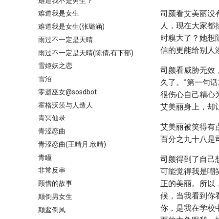
难道我不是男生？
司颜看艾美丽没
难道我是女生
人，现在大家都
难道我是女生(张璐涵)
时糗大了？她想
雨过不一定是天晴
信的更能给别人
雨过不一定是天晴(陈倩,有下部)
雪姬妖之恋
司颜看威胁无效
雪沼
久了。”第一句
零逝巫女@sosdbot
很伤心自己精心
霍格沃茨与人造人
艾美丽身上，却
青冥仙录
艾美丽被笑得有
青涩恋曲
百分之九十八是
青涩恋曲(王晴月.欣晴)
青瞳
司颜得到了自己
非常反串
可能觉得我是嘲
正的美丽。所以
顾惜的故事
候，当我看到你
颠倒男女生
你，是我在学校
颠鸾倒凤