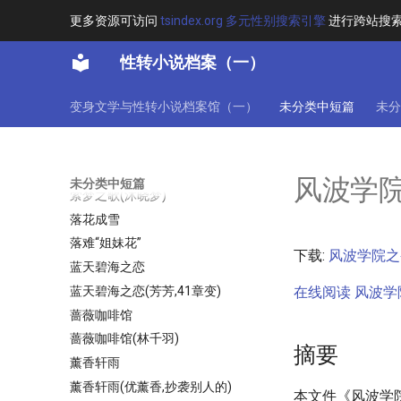
茉莉花开
更多资源可访问
tsindex.org 多元性别搜索引擎
进行跨站搜
荣华富贵
荻荻公主
性转小说档案（一）
莉莉斯的女儿(王莉)
莉莉斯的女儿（三部曲之一）
变身文学与性转小说档案馆（一）
未分类中短篇
未分
莽君欲情
萌狐音乐家
萝莉风纪委员的吐槽笔记
风波学
未分类中短篇
萦梦之歌(沐晓梦)
落花成雪
落难“姐妹花”
下载:
风波学院之变
蓝天碧海之恋
蓝天碧海之恋(芳芳,41章变)
在线阅读 风波学院
蔷薇咖啡馆
蔷薇咖啡馆(林千羽)
摘要
薰香轩雨
薰香轩雨(优薰香,抄袭别人的)
本文件《风波学