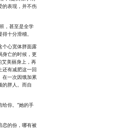
爱的表现，并不伤
全班，甚至是全学
显得十分滑稽。
这个心宽体胖面露
祸身亡的时候，更
的艾美丽身上，再
上还有减肥这一回
。在一次因饿加累
须的胖人。而自
信给你。”她的手
暗恋的份，哪有被