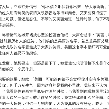
有反应，立即打开信封：“你不信？那我就念出来，给大家听听。
抬起头用看玩笑的表情兴致勃勃地等待司颜念。艾美丽有点慌了
阻止司颜，但还是忍住。不笨的艾美丽知道，这种时候，信了不
添加笑料。
，略带赌气地摊开褶成心型的粉蓝色信纸，大声念起来：“美丽，
话就引起所有人的狂笑，他们笑的是美丽的名字。若是艾美丽父母
为女儿取的名字竟然成了大家的笑柄。美丽这名字本是纤巧可爱
让任何人都忍不住想笑。
点发麻，她想要走，但还是留下了，她竟然也想听听接下来是什
司颜的又一个恶作剧。
想要的效果，继续：“美丽，可能连你都不会觉得你其实有多美丽
笑你，但千万别生气，因为这真的是我的心里话。我从来不认为
，当我看到你在画室里低头作画的时候，当我看到你喂校园里流
看着天边的一朵红云驻足微笑的时候，我觉得你是那么的美丽。
中的一大乐趣，但你千万别害怕，因为我真的没有恶意。昨天，