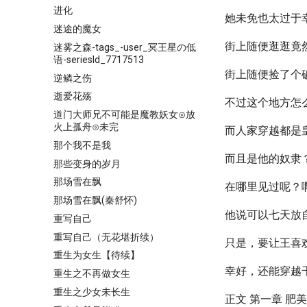
进化
她未免也太过于
迷途的魔女
街上随便逛逛竟
迷雾之森-tags_-user_冥王星の低
语-seriesId_7717513
街上随便捡了个
逆鳞之伤
逝爱花殇
不过这个地方怎
道门大师兄不可能是魔教妖女⊙放
火上孤舟⊙未完
而人家穿越都是
那个我不是我
而且是他的奴隶
那些变身的岁月
那场雪在飘
在哪里见过呢？
那场雪在飘(秦舒怀)
他说可以七天放
重写自己
重写自己（无花堪折续）
只是，要让王喜
重生为女生【待续】
幸好，还能穿越
重生之不再做女生
重生之少女未长生
正文 第一章 肥