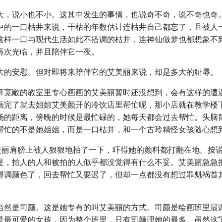
大，说小也不小。这其中发生的事情，也说奇不奇，说不奇也奇
中的一口枯井来说，干枯的年数估计连枯井自己都忘了，且被人
这样一口与现代生活如此不搭调的枯井，连神仙做梦也都想象不
再次光临，并且陪伴它一夜。
大的安慰。但对即将来陪伴它的艾美丽来说，却是多大的耻辱。
班宽敞的教室里专心画画的艾美丽暂时还没想到，会有这样的遭
画完了就去姐姐艾美颜开的冷饮店里帮忙呢，那小店就在教学楼
场的距离，傍晚的时候是最忙碌的，她每天都会过去帮忙。头脑
帮忙的不是她姐姐，而是一口枯井，和一个古玲精怪女孩随心想
艾美丽肩膀上被人狠狠地拍了一下，吓得她的颜料都打翻在地。按
是，拍人的人和被拍的人似乎都没觉得有什么不妥。艾美丽急急
得调颜色了，回去帮忙又要迟了，但却一点都没有想过罪魁祸首
当然是司颜。这是她专有的叫艾美丽的方式。司颜是绘画班里最
是最可爱的女孩，因为整个班里，只有司颜理她的最多。虽然这“