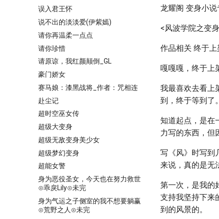
龙耀阁 变身小
误入君王怀
说不出的淡淡爱(伊紫嫣)
<风波学院之变身
请你再温柔一点点
作品相关 终于上
请你珍惜
请原谅，我红颜颠倒_GL
嘎嘎嘎，终于上
豪门娇女
赛马娘：漆黑战将_作者：咒相连
我最喜欢去看上
到，终于等到了
赴尘记
超时空巫女传
知道起点，是在
超级大变身
力写的东西，但
超级无敌变身美少女
写《风》时写到
超级梦幻变身
来说，真的是无
超能女警
身为恶役圣女，今天也在努力救世
第一次，是我的
⊙乖戾Lily⊙未完
支持我坚持下来
身为气运之子侧室的我不想要躺赢
到的风景的。
⊙荒野之人⊙未完