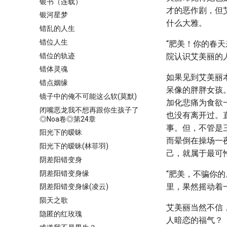
银书（连载）
才的恶作剧，但
银河星梦
什么大雅。
错乱的人生
错位人生
“肥美！你的春
错位的轨迹
院认识艾美丽的
错体灵魂
如果见到艾美丽
错点姻缘
呆像的胖胖女孩
镜子中的俺不可能这么软(莫默)
加化悲痛为食欲一
闭嘴恶龙我不想再跟你生孩子了
也没有离开过。
◎Noa卷◎第24章
事。但，不管是
阳光下的暧昧
而晕倒在操场一
阳光下的暧昧(林菲羽)
己，就属于最可
阴差阳错变身
阴差阳错变身缘
“肥美，不骗你
里，果然摇动着
阴差阳错变身缘(凌云)
陨天之歌
艾美丽当然不信
隐匿的红玫瑰
人暗恋的福气？