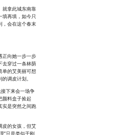
。就拿此城东南靠
一填再填，如今只
到，会在这个春末
遇正向她一步一步
下去穿过一条林荫
简单的艾美丽可想
到的调皮计划。
说接下来会一场争
把颜料盒子捡起
其实是突然之间跑
调皮的女孩，但艾
理”只是类似于刚