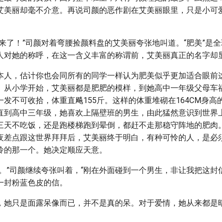
艾美丽却毫不介意。再说司颜的恶作剧在艾美丽眼里，只是小可
天来了！”司颜对着弯腰捡颜料盘的艾美丽夸张地叫道。“肥美”是
人对她的称呼，在这一含义丰富的称谓前，艾美丽真正的名字却
本人，估计你也会同所有的同学一样认为肥美似乎更加适合眼前
。从小学开始，艾美丽都是肥肥的模样，到她高中一年级父母车
发不可收拾，体重直飚155斤。这样的体重堆砌在164CM身高
直到高中三年级，她喜欢上隔壁班的男生，由此猛然意识到世界
三天不吃饭，还是跑楼梯跑到晕倒，都赶不走那稳守阵地的肥肉
夜差点跟这世界拜拜后，艾美丽终于明白，有种可怜的人，是必
怜的那一个。她决定顺应天意。
的。”司颜继续夸张叫着，“刚在外面碰到一个男生，非让我把这封
一封粉蓝色皮的信。
，她只是面露呆像而已，并不是真的呆。对于爱情，她从来都是