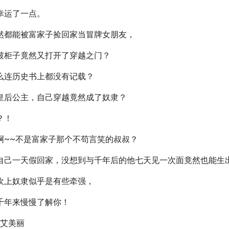
幸运了一点。
然都能被富家子捡回家当冒牌女朋友，
破柜子竟然又打开了穿越之门？
么连历史书上都没有记载？
皇后公主，自己穿越竟然成了奴隶？
？！
啊~~不是富家子那个不苟言笑的叔叔？
自己一天假回家，没想到与千年后的他七天见一次面竟然也能生
欢上奴隶似乎是有些牵强，
千年来慢慢了解你！
美艾美丽