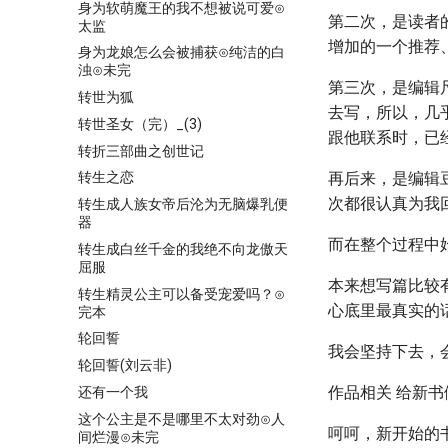
身为软萌魔王的我不想被说可爱⊙
第二次，是读者
太监
增加的一个推荐
身为龙娘怎么会被捕获⊙纯洁的白
浊⊙未完
第三次，是编辑
转世为狐
去写，所以，几
转世圣女（完）_(3)
跟他联系时，已
转折三部曲之创世记
再后来，是编辑
转生之恋
次都很认真为我
转生成人族女帝后沦为无脑爆乳便
器
而在整个过程中
转生成白丝千金的我绝不向龙傲天
屈服
本来想写篇比较
转生精灵公主可以备受宠爱吗？⊙
心底里最真实的
完本
轮回誓
我会坚持下去，
轮回誓(刘云非)
作品相关 给新书
还有一个我
这个公主是不是哪里不太对劲⊙人
呵呵，新开始的
间烂漫⊙未完