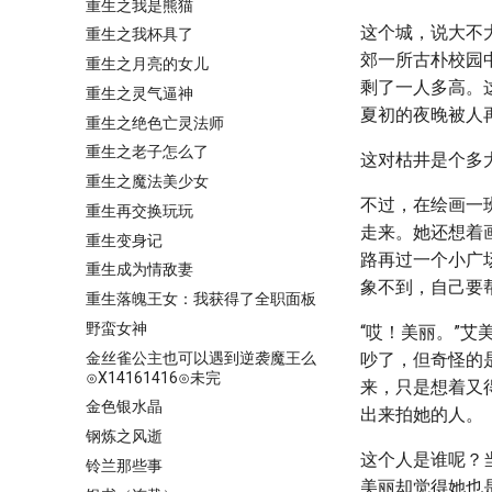
重生之我是熊猫
这个城，说大不
重生之我杯具了
郊一所古朴校园
重生之月亮的女儿
剩了一人多高。
重生之灵气逼神
夏初的夜晚被人
重生之绝色亡灵法师
重生之老子怎么了
这对枯井是个多
重生之魔法美少女
不过，在绘画一
重生再交换玩玩
走来。她还想着
重生变身记
路再过一个小广
重生成为情敌妻
象不到，自己要
重生落魄王女：我获得了全职面板
野蛮女神
“哎！美丽。”
金丝雀公主也可以遇到逆袭魔王么
吵了，但奇怪的
⊙X14161416⊙未完
来，只是想着又
金色银水晶
出来拍她的人。
钢炼之风逝
这个人是谁呢？
铃兰那些事
美丽却觉得她也