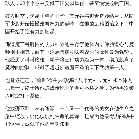
球人，却个个被中美俄三国委以重任，甚至慢慢控制三国。
破入时空，跨越千年的中华，其元神与柳青奇妙结合，从陆
军少尉开始慢慢走向权力的巅峰，在他的励精图治之下，中
国开始了强有力的崛起。
佛道魔三种脾性的功力神奇地并存于他体内，佛胎道心与魔
种相生相克，而其中淫虐暴戾意味着毁灭的魔种最为强势，
他经历了种种磨难，终于将三种功力融为一体，彻底脱离了
魔种的控制，成就了超越佛道魔三圣的天下武功第一人。
他奇遇连连，“前世”今生共修炼出八个元神，元神和本体九
九归一，终于给他炼成传说中的金刚不坏之身，为他再次破
入时空打下基础。
他放荡不羁，左右逢源，一个又一个优秀的美女在他生命之
旅中绽放，让他认识到生命的真谛，也成为他最得力的助手
和伙伴，成就了他的丰功伟业。
…………