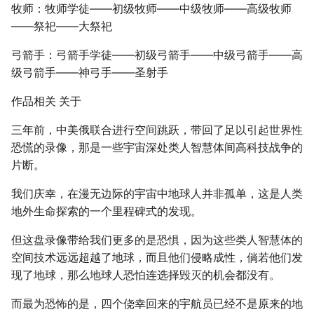
牧师：牧师学徒――初级牧师――中级牧师――高级牧师
――祭祀――大祭祀
弓箭手：弓箭手学徒――初级弓箭手――中级弓箭手――高
级弓箭手――神弓手――圣射手
作品相关 关于
三年前，中美俄联合进行空间跳跃，带回了足以引起世界性
恐慌的录像，那是一些宇宙深处类人智慧体间高科技战争的
片断。
我们庆幸，在漫无边际的宇宙中地球人并非孤单，这是人类
地外生命探索的一个里程碑式的发现。
但这盘录像带给我们更多的是恐惧，因为这些类人智慧体的
空间技术远远超越了地球，而且他们侵略成性，倘若他们发
现了地球，那么地球人恐怕连选择毁灭的机会都没有。
而最为恐怖的是，四个侥幸回来的宇航员已经不是原来的地