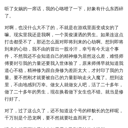
听了女娲的一席话，我的心咯噔了一下，好象有什么东西碎
了。
对啊，也没什么大不了的，不就是在游戏里面变成女的了
嘛。现实里我还是我啊，一个英俊潇洒的男生。如果连这点
打击都受不了，那还怎么面对即将到来的心劫啊。想到即将
到来的心劫，我不由的冒出一股冷汗，幸亏有今天这个事
件，不然我还不会知道自己的精神修为居然这么差，难怪师
傅要封引我的力量还要我入世体验了，原来师傅早就知道我
道心不稳，精神修为跟自身修为差距太大，才封印了我的力
量。要不然刚才就要被自己的力量影响走火入魔了。想到这
里，不由地感到万幸。做女人就做女人吧，活了二十多年，
做了二十多年的男生，现在换着做下女生也不错。就当是修
行好了。
对了，过了这么久了，还不知道这个号的样貌长的怎样呢，
千万别是个恐龙啊，要不然就要吐血而死了。