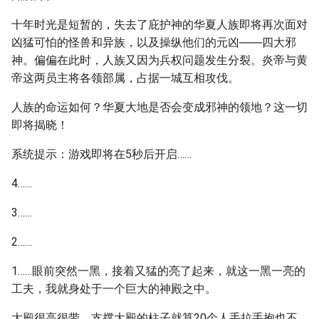
十年时光是短暂的，失去了庇护神的华夏人族即将再次面对
凶猛可怕的怪兽和异族，以及操纵他们的元凶――四大邪
神。偏偏在此时，人族又因为兵权问题发生分裂。炎帝与黄
帝这两员主将各领部属，占据一城互相攻伐。
人族的命运如何？华夏大地是否会变成邪神的领地？这一切
即将揭晓！
系统提示：游戏即将在5秒后开启……
4……
3……
2……
1……眼前突然一黑，接着又猛的亮了起来，就这一黑一亮的
工夫，我就身处于一个巨大的神殿之中。
大殿很高很带，支撑大殿的柱子就算20个人手拉手抱也不