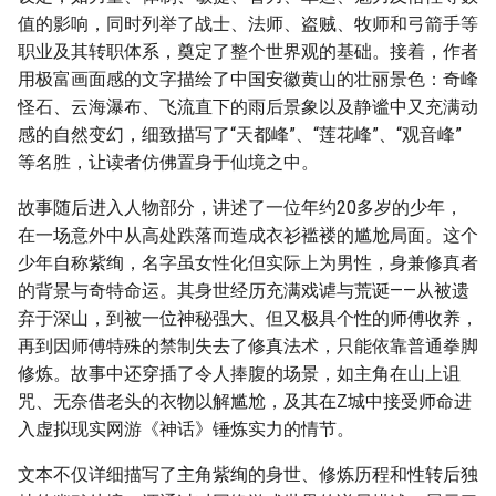
值的影响，同时列举了战士、法师、盗贼、牧师和弓箭手等
职业及其转职体系，奠定了整个世界观的基础。接着，作者
用极富画面感的文字描绘了中国安徽黄山的壮丽景色：奇峰
怪石、云海瀑布、飞流直下的雨后景象以及静谧中又充满动
感的自然变幻，细致描写了“天都峰”、“莲花峰”、“观音峰”
等名胜，让读者仿佛置身于仙境之中。
故事随后进入人物部分，讲述了一位年约20多岁的少年，
在一场意外中从高处跌落而造成衣衫褴褛的尴尬局面。这个
少年自称紫绚，名字虽女性化但实际上为男性，身兼修真者
的背景与奇特命运。其身世经历充满戏谑与荒诞——从被遗
弃于深山，到被一位神秘强大、但又极具个性的师傅收养，
再到因师傅特殊的禁制失去了修真法术，只能依靠普通拳脚
修炼。故事中还穿插了令人捧腹的场景，如主角在山上诅
咒、无奈借老头的衣物以解尴尬，及其在Z城中接受师命进
入虚拟现实网游《神话》锤炼实力的情节。
文本不仅详细描写了主角紫绚的身世、修炼历程和性转后独