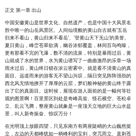
正文 第一章 出山
中国安徽黄山是世界文化、自然遗产，也是中国十大风景名
胜中唯一的山岳风景区。人间仙境般的黄山自古就有‘五岳
归来不看山，黄山归来不看岳‘、‘登黄山天下无山‘的美誉。
夏日黄山，峰峦苍翠欲滴，幽谷浓郁覆盖，林间百鸟鸣噪，
更有那看不完的飞瀑，数不清的流泉，特别是暴雨过后，黄
山就成了水的世界，水为黄山谱写了一曲曲激昂的乐章一场
雨水过后，黄山终日锁在浓云密雾中。就是看不清黄山的真
面目。远道而来的游客无不望山兴叹，隔日突见阵阵强劲的
西北风无情地撩开了厚厚的云层，梦幻般神秘的黄山终于露
出了它的真面目。这时候，展现在游人面前的是一幅何等壮
观的图景啊！百里景区到处是奇峰高耸、怪石横空、苍松卓
立、乱云飞腾，整座黄山就象是一座顶天立地的巨大山水盆
景，叫人新奇振奋、惊叹万分！
在光明顶上放眼四望，只见东南方有两座陡峭的大山巍然挺
立，左边的天都峰犹如一柄峰利的宝剑，突兀而立、直刺苍