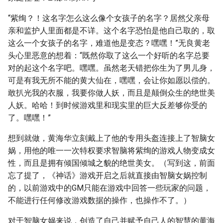
“紫绚？！这名字怎么这么像个女孩子的名字？居然父亲母
亲和监护人里面都是不详。这个名字恐怕是他自己取的，取
这么一个女孩子的名字，难道他是变态？嘿嘿！”无良黄老
头心里恶意的想着：“既然你取了这么一个好听的名字总要
对的起这个名字吧。嘿嘿。虽然老天错把你生为了男儿身，
可是有我无所不能的黄大仙在，嘿嘿，会让你如愿以偿的。
敢扒光我的衣服，我要你做人妖，而且是颠倒众生的绝世美
人妖。哈哈！到时候游戏里和现实里的巨大反差够你受的
了。嘿嘿！”
想到就做，黄海华立刻戴上了他的专用头盔连接上了智脑女
娲，用他的唯一一次特权要求智脑将紫绚的游戏人物变成女
性，而且是拥有倾国倾城之貌的绝世美女。（写到这，前面
忘了提了，《神话》游戏开启之后就直接由智脑女娲控制
的，以前游戏中的GM只能在游戏中回答一些玩家的问题，
不能进行任何修改游戏数据的操作，也操作不了。）
对于智脑女娲来说，创造了自己并赋予自己人的智慧的黄海