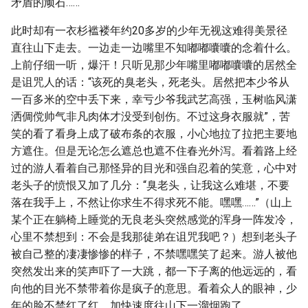
矛盾的顽石……
此时却有一衣杉褴褛年约20多岁的少年无视这难得美景径
直往山下走去。一边走一边嘴里不知嘟嘟囔囔的念着什么。
上前仔细一听，爆汗！只听见那少年嘴里嘟嘟囔囔的居然全
是诅咒人的话：“该死的臭老头，死老头。居然把本少爷从
一百多米的空中丢下来，幸亏少爷我武艺高强，玉树临风潇
洒倜傥帅气非凡肉体才没受到创伤。不过这身衣服就”，苦
笑的看了看身上成了破布条的衣服，小心地拉了拉把主要地
方遮住。但是无论怎么遮总也遮不住春光外泻。看着路上经
过的游人看着自己那怪异的目光和强自忍着的笑意，心中对
老头子的愤恨又加了几分：“臭老头，让我这么难堪，不要
落在我手上，不然让你求生不得求死不能。嘿嘿……”（山上
某个正在躺椅上睡觉的无良老头突然感觉的浑身一阵发冷，
心里不禁想到：不会是我那徒弟在诅咒我吧？）想到老头子
被自己整的凄凄惨惨的样子，不禁嘿嘿笑了起来。游人被他
突然发出来的笑声吓了一大跳，都一下子离的他远远的，看
向他的目光不禁带着你是疯子的意思。看着众人的眼神，少
年的脸不禁红了红。加快速度往山下一溜烟跑了。