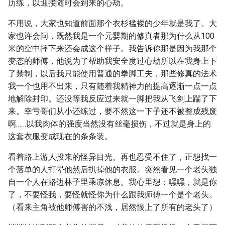
历练，以迎接随时会到来的心劫。
不用说，大家也知道前面那个衣杉褴褛的少年就是我了。大
家也许会问，既然我是一个元婴期的修真者那为什么从100
米的空中摔下来还会成这个样子。我告诉你那是因为我那个
变态的师傅，他说为了帮助我安全度过心劫所以在我身上下
了禁制，以后我只能使用普通的拳脚工夫，那些修真的法术
我一个也用不出来，只有随着我精神力的提高逐渐一点一点
地解除封印。还没等我反应过来就一脚把我从飞剑上踹了下
来。幸亏哥们从小还练过，要不然这一下子还不被整成残废
啊……以我肉体的强度当然没有丝毫损伤，不过就是身上的
这套衣服变成现在的条条装。
看着路上游人投来的怪异目光。再也忍受不住了，正想找一
个落单的人打晕他然后扒掉他的衣服。突然看见一个老头独
自一个人在路边林子里乘凉休息。我心里想：嘿嘿，就是你
了，不要怪我，要怪就怪你为什么跟我师傅一个是个老头。
（看来主角被他师傅害的不浅，居然恨上了所有的老头了）