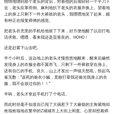
悄悄地绕到那个老头的背后，对着他的后颈轻轻一个手刀下
去，老头应掌而倒。麻利地扒下老头的衣服并换上。望着地
上的身上只剩下一件大裤衩的老头，我嘿嘿地笑了起来，颇
有种正在报复师傅的感觉。
把老头衣兜里的手机给他留了下来，好方便他醒了以后打电
话求救。嘿嘿，看来我还是蛮善良的。HOHO！
还是赶紧下山去吧。
半个小时后，这边地上的老头才慢悠悠地醒来，醒来后赫然
发现身上的衣服全都不翼而飞，只剩下一件裤衩穿在身上。
还有自己的手机。良久，山上才发出一声镇天怒吼，惊起鸟
雀无数：“该死的偷衣小贼，竟敢打晕我还偷光我身上的衣
服，我不会放过你的！！”
半响，老头才拿起手机打了个电话。
而此时丝毫不知道自己闯了大祸惹下了大麻烦的主角紫绚却
攸哉攸哉地在繁华的Z城城市上大街上闲逛。心里却想着师