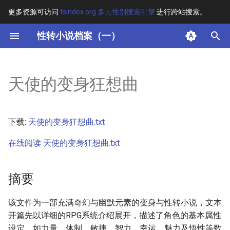
更多资源可访问
tsindex.org 多元性别搜索引擎
进行跨站搜索。
键
性转小说档案（一）
入
摘要
以
天使的变身狂想曲
开
其他信息
始
正文
下载:
天使的变身狂想曲.txt
搜
在线阅读 天使的变身狂想曲.txt
索
摘要
该文件为一部充满奇幻与幽默元素的变身与性转小说，文本
开篇先以详细的RPG系统介绍展开，描述了角色的基本属性
设定，如力量、体制、敏捷、智力、幸运、魅力及悟性等数