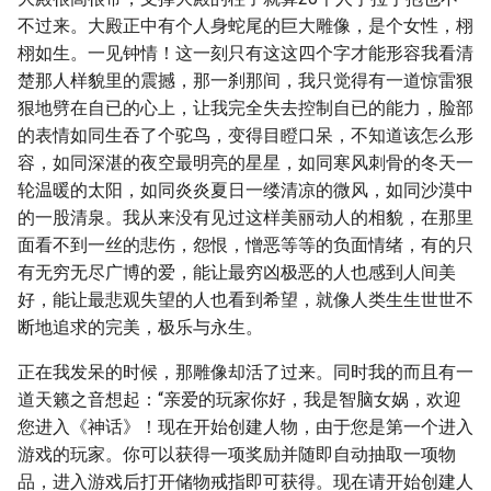
不过来。大殿正中有个人身蛇尾的巨大雕像，是个女性，栩
栩如生。一见钟情！这一刻只有这这四个字才能形容我看清
楚那人样貌里的震撼，那一刹那间，我只觉得有一道惊雷狠
狠地劈在自已的心上，让我完全失去控制自已的能力，脸部
的表情如同生吞了个驼鸟，变得目瞪口呆，不知道该怎么形
容，如同深湛的夜空最明亮的星星，如同寒风刺骨的冬天一
轮温暖的太阳，如同炎炎夏日一缕清凉的微风，如同沙漠中
的一股清泉。我从来没有见过这样美丽动人的相貌，在那里
面看不到一丝的悲伤，怨恨，憎恶等等的负面情绪，有的只
有无穷无尽广博的爱，能让最穷凶极恶的人也感到人间美
好，能让最悲观失望的人也看到希望，就像人类生生世世不
断地追求的完美，极乐与永生。
正在我发呆的时候，那雕像却活了过来。同时我的而且有一
道天籁之音想起：“亲爱的玩家你好，我是智脑女娲，欢迎
您进入《神话》！现在开始创建人物，由于您是第一个进入
游戏的玩家。你可以获得一项奖励并随即自动抽取一项物
品，进入游戏后打开储物戒指即可获得。现在请开始创建人