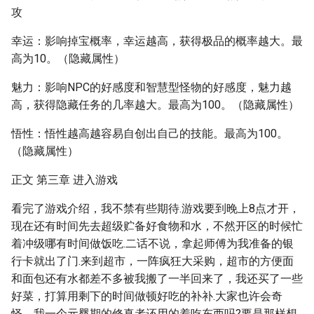
攻
幸运：影响掉宝概率，幸运越高，获得极品的概率越大。最
高为10。（隐藏属性）
魅力：影响NPC的好感度和智慧型怪物的好感度，魅力越
高，获得隐藏任务的几率越大。最高为100。（隐藏属性）
悟性：悟性越高越容易自创出自己的技能。最高为100。
（隐藏属性）
正文 第三章 进入游戏
看完了游戏介绍，我不禁有些期待.游戏要到晚上8点才开，
现在还有时间先去超级贮备好食物和水，不然开区的时候忙
着冲级哪有时间做饭吃.二话不说，拿起师傅为我准备的银
行卡就出了门.来到超市，一阵疯狂大采购，超市的方便面
和面包还有水都差不多被我搬了一半回来了，我还买了一些
好菜，打算用剩下的时间做顿好吃的补补.大家也许会奇
怪，我一个元婴期的修真者还用的着吃东西吗?要是那样想