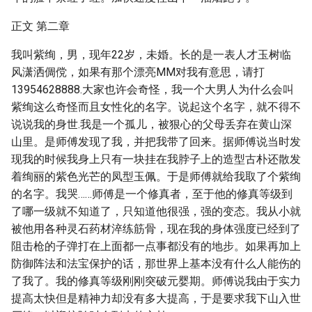
正文 第二章
我叫紫绚，男，现年22岁，未婚。长的是一表人才玉树临
风潇洒倜傥，如果有那个漂亮MM对我有意思，请打
13954628888.大家也许会奇怪，我一个大男人为什么会叫
紫绚这么奇怪而且女性化的名字。说起这个名字，就不得不
说说我的身世.我是一个孤儿，被狠心的父母丢弃在黄山深
山里。是师傅发现了我，并把我带了回来。据师傅说当时发
现我的时候我身上只有一块挂在我脖子上的造型古朴还散发
着绚丽的紫色光芒的凤型玉佩。于是师傅就给我取了个紫绚
的名字。我哭……师傅是一个修真者，至于他的修真等级到
了哪一级就不知道了，只知道他很强，强的变态。我从小就
被他用各种灵石药材淬练筋骨，现在我的身体强度已经到了
阻击枪的子弹打在上面都一点事都没有的地步。如果再加上
防御阵法和法宝保护的话，那世界上基本没有什么人能伤的
了我了。我的修真等级刚刚突破元婴期。师傅说我由于实力
提高太快但是精神力却没有多大提高，于是要求我下山入世