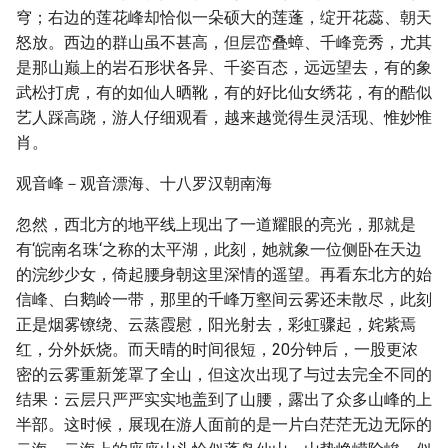
穹；右边的莲花峰却恰似一朵硕大的莲蓬，绽开花蕊、朝天
怒放。西边的群山虽不甚高，但层峦叠蟑、千峰竞秀，尤其
是那山巅上的岩石形状各异、千姿百态，远远望去，有的象
武松打虎，有的如仙人晒靴，有的好比仙女绣花，有的酷似
艺人踩高跷，游人仔细观看，越来越觉得生灵活现、惟妙惟
肖。
观音峰－观音漂海、十八罗汉朝南海
忽然，西北方的地平线上现出了一道耀眼的亮光，那就是
有‘皖南名珠‘之称的太平湖，此刻，她就象一位侧卧在天边
的浣纱少女，倚起腰身朝这里深情的遥望。再看东北方的始
信峰、白鹅岭一带，那里的千峰万壑间云雾还未散尽，此刻
正是烟雾镣绕、云蒸霞慰，阳光射去，彩虹骤起，姹紫焉
红，分外妖烧。而天晴的时间很短，20分钟后，一股更浓
密的云雾重新笼罩了全山，但这次出现了与过去完全不同的
结果：云层只严严实实地盖到了山腰，露出了众多山峰的上
半部。这时候，展现在游人面前的是一片白茫茫无边无际的