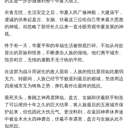
的足迹一步步撒播到整个华夏大陆上。
衣食无忧，生活安定之后，华夏人民广修神殿，大建庙宇，
虔诚的供奉起盘古、女娲、伏羲这三位给自己带来最大恩惠
的神祗。却忽略了那些长久以来一直冷眼旁观华夏发展的神
祗。
终于有一天，华夏平和的幸福生活被彻底打碎。不知从何处
冒出的异族和怪兽，不断袭击人族的领地。他们夷平城市、
毁弃村庄，无情的屠戮手无寸铁的平民。
在这群为战斗而诞生的敌人面前，人族的抵抗显得如此脆弱
无力。转眼间，人族已经节节败退到最后的都城，凭借周边
四座城市互为犄角之势，挣扎着作出最终的抵抗。
垂死关头，眷顾之神再度降临。盘古、女娲和伏羲联手制造
了可以维持十年之久的巨大结界，将人族最后的五座城市保
护起来，但也因此大伤元气。更没料到，在返回神界休养途
中被金木水火四神袭击，伏羲不幸遇害，盘古与女娲从此不
知所踪。