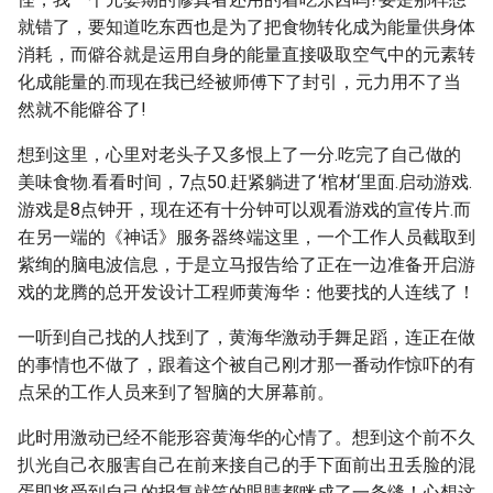
就错了，要知道吃东西也是为了把食物转化成为能量供身体
消耗，而僻谷就是运用自身的能量直接吸取空气中的元素转
化成能量的.而现在我已经被师傅下了封引，元力用不了当
然就不能僻谷了!
想到这里，心里对老头子又多恨上了一分.吃完了自己做的
美味食物.看看时间，7点50.赶紧躺进了‘棺材‘里面.启动游戏.
游戏是8点钟开，现在还有十分钟可以观看游戏的宣传片.而
在另一端的《神话》服务器终端这里，一个工作人员截取到
紫绚的脑电波信息，于是立马报告给了正在一边准备开启游
戏的龙腾的总开发设计工程师黄海华：他要找的人连线了！
一听到自己找的人找到了，黄海华激动手舞足蹈，连正在做
的事情也不做了，跟着这个被自己刚才那一番动作惊吓的有
点呆的工作人员来到了智脑的大屏幕前。
此时用激动已经不能形容黄海华的心情了。想到这个前不久
扒光自己衣服害自己在前来接自己的手下面前出丑丢脸的混
蛋即将受到自己的报复就笑的眼睛都眯成了一条缝！心想这