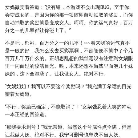
女娲微笑着答道：“没有错，本游戏不会出现BUG。至于你
会变成女的，是因为你的那一项随即自动抽取的奖励，而你
自动抽取的奖励就是变成女人。呵呵。你的运气真好，百万
分之一的几率都让你碰上了。”
不是吧，郁闷。百万分之一的几率！~~看来我的运气真不
是一般的好，我怎么没去买彩票啊，不然随便不就中了个几
百万几千万什么的。正胡思乱想的我丝毫没有注意到女娲眼
里一闪而过的狡洁目光。唉，本来还想在游戏里面泡几个妹
妹的，这下全泡汤了。让我做女人。绝对不行。
“女娲姐姐！我可以不要这个奖励吗？”我充满了希噫的目光
望着女娲道。
“不行，奖励已确定，不能取消了！”女娲强忍着大笑的冲动
一本正经的回答道。
“那我要求删号！”我无奈道。虽然这个号属性点全满，但是
让我做人妖。绝对不行。我宁可删号也坚决不当人妖。