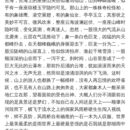
云海，云海上的座座山头恰似蓬岛仙山，山势峥嵘险峻，似
乎有一座座琼楼玉宇隐约可见。那山上的一株株奇松怪柏，
有的象雄鹰、凌空展翅，有的象仙女、亭亭玉立，其形状之
美妙不可言。微风吹来，整座云海波澜起伏、一座座山峰时
隐时现，变化莫测，奇离迷人。忽然，一股强大的气流从山
北袭来，云层在气流推动下，象一条白色巨龙，凶猛的向天
都峰扑去，在天都峰巍峨的身驱迎击下，巨龙一分为二，一
股沿陡峭的山崖直上，恰似惊涛拍岸、激起千堆雪浪；一股
顺深深的山谷而下，一泻干丈。刹时间，山谷里形成了一个
巨大无比的云瀑布，那前扑后涌的云堆，犹如滚滚而来的天
河之水，无声无息，然而却是汹涌澎湃的向下飞淌。这时
候，山上的游人也都换了一幅模样，没有人再忘情的欢呼雀
跃，也不见有人在山路上匆匆奔走，大家都象木人一般呆呆
地仁立在那，望着面前的景色出神。大概人们分不清眼前出
现的是真景还是梦幻，不知自己在人间还是天上――顺肇兴
河段而下，横飞于流水之上的侗家风雨桥硬生生闯入视线
中，猝不及防，风雨桥自有确凿的一石一木为人叹服。世界
上最美最柔的是雨世界上最硬最坚强的是石我就是那细雨中