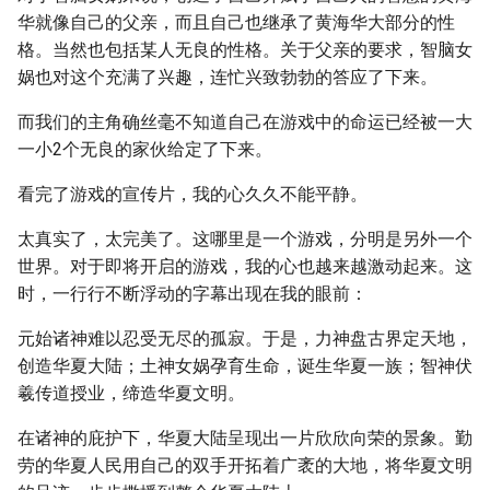
华就像自己的父亲，而且自己也继承了黄海华大部分的性
格。当然也包括某人无良的性格。关于父亲的要求，智脑女
娲也对这个充满了兴趣，连忙兴致勃勃的答应了下来。
而我们的主角确丝毫不知道自己在游戏中的命运已经被一大
一小2个无良的家伙给定了下来。
看完了游戏的宣传片，我的心久久不能平静。
太真实了，太完美了。这哪里是一个游戏，分明是另外一个
世界。对于即将开启的游戏，我的心也越来越激动起来。这
时，一行行不断浮动的字幕出现在我的眼前：
元始诸神难以忍受无尽的孤寂。于是，力神盘古界定天地，
创造华夏大陆；土神女娲孕育生命，诞生华夏一族；智神伏
羲传道授业，缔造华夏文明。
在诸神的庇护下，华夏大陆呈现出一片欣欣向荣的景象。勤
劳的华夏人民用自己的双手开拓着广袤的大地，将华夏文明