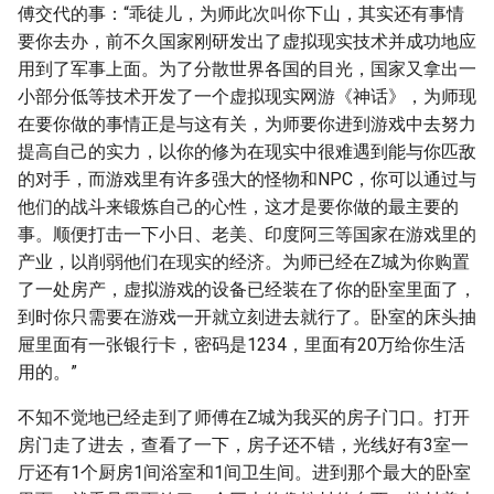
傅交代的事：“乖徒儿，为师此次叫你下山，其实还有事情
要你去办，前不久国家刚研发出了虚拟现实技术并成功地应
用到了军事上面。为了分散世界各国的目光，国家又拿出一
小部分低等技术开发了一个虚拟现实网游《神话》，为师现
在要你做的事情正是与这有关，为师要你进到游戏中去努力
提高自己的实力，以你的修为在现实中很难遇到能与你匹敌
的对手，而游戏里有许多强大的怪物和NPC，你可以通过与
他们的战斗来锻炼自己的心性，这才是要你做的最主要的
事。顺便打击一下小日、老美、印度阿三等国家在游戏里的
产业，以削弱他们在现实的经济。为师已经在Z城为你购置
了一处房产，虚拟游戏的设备已经装在了你的卧室里面了，
到时你只需要在游戏一开就立刻进去就行了。卧室的床头抽
屉里面有一张银行卡，密码是1234，里面有20万给你生活
用的。”
不知不觉地已经走到了师傅在Z城为我买的房子门口。打开
房门走了进去，查看了一下，房子还不错，光线好有3室一
厅还有1个厨房1间浴室和1间卫生间。进到那个最大的卧室