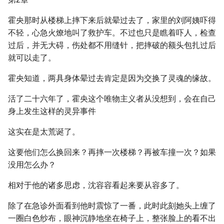
霍央那时从楼梯上摔下来后就晕过去了，家里的刘阿姨吓得
不轻，心急火燎地叫了救护车。不过也只是瞧着吓人，检查
过后，并无大碍，伤处都不用缝针，把摔破的额头包扎过后
就可以走了。
霍央知道，两具身体晕过去肯定是因为交换了灵魂的缘故。
活了二十六年了，霍央这个唯物主义者从没想到，会在自己
身上发生这样的灵异事件
这实在是太荒诞了。
这要他们怎么换回来？再摔一次楼梯？再被车撞一次？如果
没用怎么办？
相对于他的诸多思虑，沈容容看起来要从容多了。
除了在急诊外面看到他时震惊了一番，此时此刻她头上缠了
一圈白色纱布，眼神沉静地坐在椅子上，整张脸上的看不出