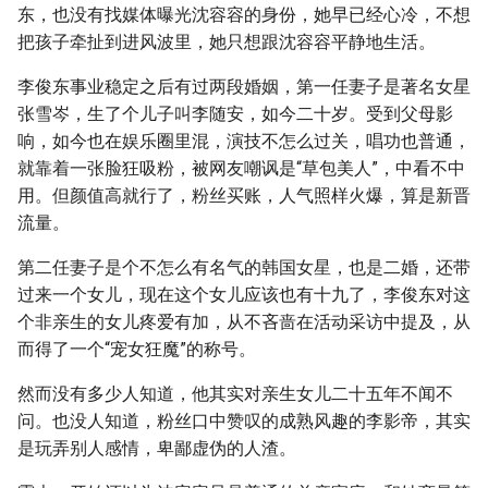
东，也没有找媒体曝光沈容容的身份，她早已经心冷，不想
把孩子牵扯到进风波里，她只想跟沈容容平静地生活。
李俊东事业稳定之后有过两段婚姻，第一任妻子是著名女星
张雪岑，生了个儿子叫李随安，如今二十岁。受到父母影
响，如今也在娱乐圈里混，演技不怎么过关，唱功也普通，
就靠着一张脸狂吸粉，被网友嘲讽是“草包美人”，中看不中
用。但颜值高就行了，粉丝买账，人气照样火爆，算是新晋
流量。
第二任妻子是个不怎么有名气的韩国女星，也是二婚，还带
过来一个女儿，现在这个女儿应该也有十九了，李俊东对这
个非亲生的女儿疼爱有加，从不吝啬在活动采访中提及，从
而得了一个“宠女狂魔”的称号。
然而没有多少人知道，他其实对亲生女儿二十五年不闻不
问。也没人知道，粉丝口中赞叹的成熟风趣的李影帝，其实
是玩弄别人感情，卑鄙虚伪的人渣。