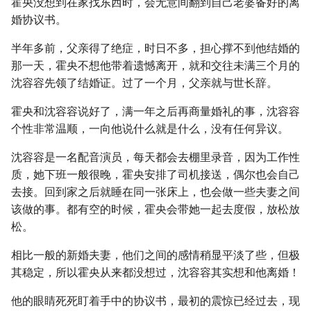
霍央没想到在家找东西时，会无意间翻到自己老婆备好的离
婚协议书。
半年多前，父亲得了绝症，时日不多，担心撑不到他结婚的
那一天，霍央不想他带着遗憾离开，就和交往未满三个月的
沈容容先领了结婚证。过了一个月，父亲就与世长辞。
霍央和沈容容说好了，满一年之后再商量婚礼的事，沈容容
个性非常温顺，一向他说什么就是什么，没有任何异议。
沈容容是一名配音演员，每天都会去棚里录音，因为工作性
质，她下班一般很晚，霍央安排了司机接送，偶尔也会自己
去接。回到家之后就睡在同一张床上，也会做一些夫妻之间
该做的事。都有空的时候，霍央会带她一起去度假，放松放
松。
相比一般的新婚夫妻，他们之间的感情稍显平淡了些，但极
其稳定，所以霍央从来都没想过，沈容容其实想和他离婚！
他的眼睛死死盯着手中的协议书，最初的震惊已经过去，现