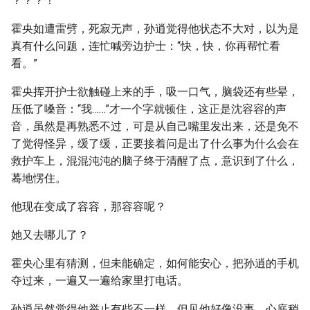
？？？！
霍央如遭雷劈，死寂无声，孙逍觉得他状态不大对，以为是
真有什么问题，连忙喊旁边护士：“快，快，你再帮忙看
看。”
霍央挥开护士欲触碰上来的手，吸一口气，脑袋还有些晕，
压低了嗓音：“我……”才一个字就顿住，这正是沈容容的声
音，虽然是再熟悉不过，可是从自己嘴里发出来，还是免不
了觉得怪异，缓了缓，正要接着问是出了什么事为什么会在
救护车上，混混沌沌的脑子终于清醒了点，意识到了什么，
蓦地愣住。
他现在变成了容容，那容容呢？
她又去哪儿了？
霍央心里有猜测，但未能确定，如何能安心，把孙逍的手机
夺过来，一遍又一遍给家里打电话。
孙逍虽然觉得他举止有些不一样，但见他好像没事，心底稍