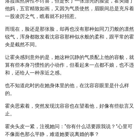
洛霞虽然脾性不讨喜，但是长了一张漂亮的脸蛋，霍央随了
他妈，五官精致如画，又因为气质使然，眉眼间总是充斥着
一股凌厉之气，瞧着就不好招惹。
而现在，脸还是那张脸，却再也没有那种如同刀刃般的凛然
锐气，浑身都散发着沈容容那种似水般的柔和，跟平常的霍
央是截然不同。
让霍央感到意外的是，她这种沉静的气质配上他的容貌，就
算有些本身习惯性的小动作，但看起来一点都不娘，也不违
和，还给人一种亲近之感。
也不知道此时的在她身体里的他，在沈容容眼里是什么样
的。
霍央思索着，突然发现沈容容也在望着他，好像有些欲言又
止。
霍央头皮一紧，注视她问：“你有什么话要跟我说？”心里可
不像面色那么平静，难道她要说离婚的事？