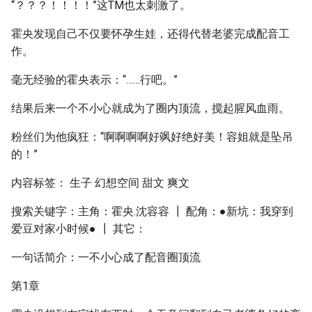
“？？？！！！！”这TM也太刺激了。
霍央发现自己不仅要怀孕生娃，还得代替老婆完成配音工
作。
毫无经验的霍央表示：“……行吧。”
结果后来一个不小心就成为了圈内顶流，搅起腥风血雨。
粉丝们为他疯狂：“啊啊啊啊好飒好绝好美！容姐就是坠吊
的！”
内容标签： 生子 幻想空间 甜文 爽文
搜索关键字：主角：霍央.沈容容 ┃ 配角：●新坑：我穿到
爱豆对家小时候● ┃ 其它：
一句话简介：一不小心成了配音圈顶流
第1章