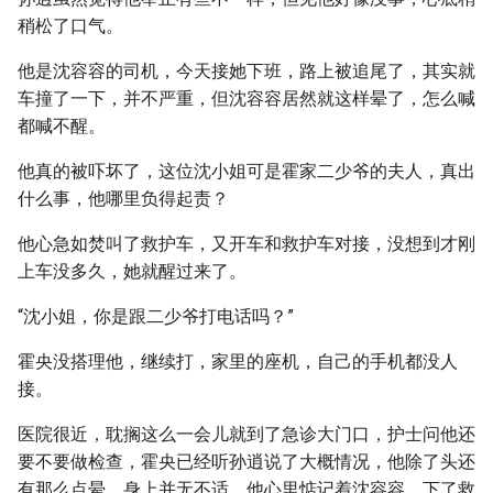
稍松了口气。
他是沈容容的司机，今天接她下班，路上被追尾了，其实就
车撞了一下，并不严重，但沈容容居然就这样晕了，怎么喊
都喊不醒。
他真的被吓坏了，这位沈小姐可是霍家二少爷的夫人，真出
什么事，他哪里负得起责？
他心急如焚叫了救护车，又开车和救护车对接，没想到才刚
上车没多久，她就醒过来了。
“沈小姐，你是跟二少爷打电话吗？”
霍央没搭理他，继续打，家里的座机，自己的手机都没人
接。
医院很近，耽搁这么一会儿就到了急诊大门口，护士问他还
要不要做检查，霍央已经听孙逍说了大概情况，他除了头还
有那么点晕，身上并无不适，他心里惦记着沈容容，下了救