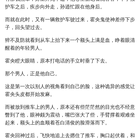
护车之后，疾步向外走，孙逍忙跟在他身后。
而就在此时，又有一辆救护车驶过来，霍央鬼使神差停下步
子，回头望过去。
猝不及防就看到从车上抬下来一个额头上满是血，睁着眼清
醒着的年轻男人。
霍央瞪大眼睛，原本打电话的手立时垂了下去。
那个男人，正是他自己。
这是第一次以别人的视角看到自己的脸，这种诡异的感觉让
霍央头皮都开始发麻。
而被放到推车上的男人，原本还有些茫茫然的目光也不经意
瞥到了他，眼神颇为震动，嘴巴张大了些，手臂撑着艰难坐
起来，额头上的血顺着苍白清俊的脸滑落而下。
霍央回神过后，飞快地追上去摁住了推车，胸口起伏着，和