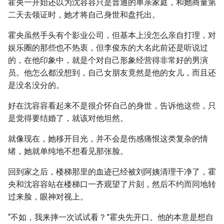
霍央一开始还以为沈容容只是普通的单亲家庭，和她商量第
二天去领证时，她才将自己身世和盘托出。
霍央虽然手头有个影业公司，但基本上没怎么亲自打理，对
娱乐圈的那些也不热衷，但李俊东的大名此前还是听说过
的，在他印象中，就是个对自己形象经营得非常好的男演
员。他怎么都没想到，自己女朋友竟然是他的女儿，而且还
是没名没分的。
好在沈容容看起来不是很介怀自己的身世，告诉他这些，只
是觉得要结婚了，就该对他坦然。
就像现在，她移开目光，并不会是伤感痛恨这类复杂的情
绪，她就单纯地不想看见那张脸。
回到家之后，楼梯那里的血迹已经被刘阿姨清理干净了，霍
央和沈容容站在楼梯口一齐观望了片刻，然后不约而同地转
过来脸，眼神对视上。
“不如，我来摔一次试试看？”霍央先开口。他的本意是想自