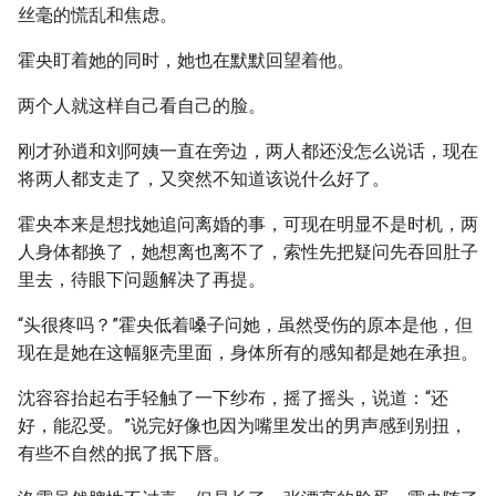
丝毫的慌乱和焦虑。
霍央盯着她的同时，她也在默默回望着他。
两个人就这样自己看自己的脸。
刚才孙逍和刘阿姨一直在旁边，两人都还没怎么说话，现在
将两人都支走了，又突然不知道该说什么好了。
霍央本来是想找她追问离婚的事，可现在明显不是时机，两
人身体都换了，她想离也离不了，索性先把疑问先吞回肚子
里去，待眼下问题解决了再提。
“头很疼吗？”霍央低着嗓子问她，虽然受伤的原本是他，但
现在是她在这幅躯壳里面，身体所有的感知都是她在承担。
沈容容抬起右手轻触了一下纱布，摇了摇头，说道：“还
好，能忍受。”说完好像也因为嘴里发出的男声感到别扭，
有些不自然的抿了抿下唇。