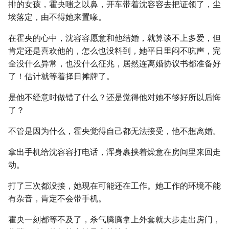
排的女孩，霍央嗤之以鼻，开车带着沈容容去把证领了，尘
埃落定，由不得她来置喙。
在霍央的心中，沈容容愿意和他结婚，就算谈不上多爱，但
肯定还是喜欢他的，怎么也没料到，她平日里闷不吭声，完
全没什么异常，也没什么征兆，居然连离婚协议书都准备好
了！估计就等着择日摊牌了。
是他不经意时做错了什么？还是觉得他对她不够好所以后悔
了？
不管是因为什么，霍央觉得自己都无法接受，他不想离婚。
拿出手机给沈容容打电话，浑身裹挟着燥意在房间里来回走
动。
打了三次都没接，她现在可能还在工作。她工作的环境不能
有杂音，肯定不会带手机。
霍央一刻都等不及了，杀气腾腾拿上外套就大步走出房门，