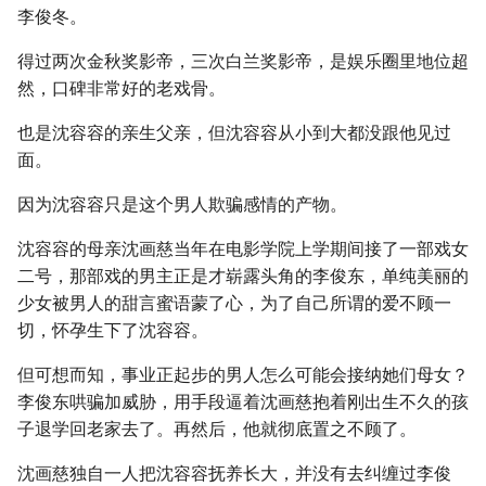
李俊冬。
得过两次金秋奖影帝，三次白兰奖影帝，是娱乐圈里地位超
然，口碑非常好的老戏骨。
也是沈容容的亲生父亲，但沈容容从小到大都没跟他见过
面。
因为沈容容只是这个男人欺骗感情的产物。
沈容容的母亲沈画慈当年在电影学院上学期间接了一部戏女
二号，那部戏的男主正是才崭露头角的李俊东，单纯美丽的
少女被男人的甜言蜜语蒙了心，为了自己所谓的爱不顾一
切，怀孕生下了沈容容。
但可想而知，事业正起步的男人怎么可能会接纳她们母女？
李俊东哄骗加威胁，用手段逼着沈画慈抱着刚出生不久的孩
子退学回老家去了。再然后，他就彻底置之不顾了。
沈画慈独自一人把沈容容抚养长大，并没有去纠缠过李俊