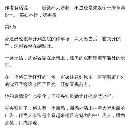
作者有话说： 感觉不大妙啊，不过还是先发个十来章再
说—_ - 实在不行，我再撤
第3章
孙逍已经把车开到医院的停车场，两人出去后，霍央开的
车，沈容容坐在副驾驶。
一路无话，沈容容靠在座椅上，漆黑的双眸望着车窗外的夜
景。
在一个路口等红灯的时候，霍央注意到原本一直望着窗户外
的沈容容缓缓收回了目光，开始直视前方。
她的表情没什么变化，但霍央知道她为什么突然这样。
霍央瞥见了，路边有一个商场，商场外墙上挂着大幅男装的
广告，代言人非常是个看起来儒雅有魅力的中年男人，嘴角
含笑，目光深邃。