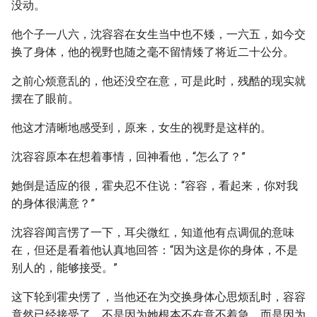
没动。
他个子一八六，沈容容在女生当中也不矮，一六五，如今交
换了身体，他的视野也随之毫不留情矮了将近二十公分。
之前心烦意乱的，他还没空在意，可是此时，残酷的现实就
摆在了眼前。
他这才清晰地感受到，原来，女生的视野是这样的。
沈容容原本在想着事情，回神看他，“怎么了？”
她倒是适应的很，霍央忍不住说：“容容，看起来，你对我
的身体很满意？”
沈容容闻言愣了一下，耳尖微红，知道他有点调侃的意味
在，但还是看着他认真地回答：“因为这是你的身体，不是
别人的，能够接受。”
这下轮到霍央愣了，当他还在为交换身体心思烦乱时，容容
竟然已经接受了，不是因为她根本不在意不着急，而是因为