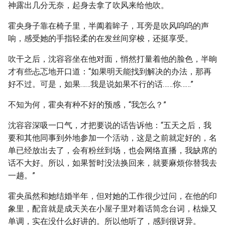
神露出几分无奈，起身去拿了吹风来给他吹。
霍央身子靠在椅子里，半阖着眸子，耳旁是吹风呜呜的声
响，感受她的手指轻柔的在发丝间穿梭，还挺享受。
吹干之后，沈容容坐在他对面，悄然打量着他的脸色，半晌
才有些忐忑地开口道：“如果明天能找到解决的办法，那再
好不过。可是，如果……我是说如果不行的话……你……”
不知为何，霍央有种不好的预感，“我怎么？”
沈容容深吸一口气，才把要说的话告诉他：“五天之后，我
要和其他同事到外地参加一个活动，这是之前就定好的，名
单已经放出去了，会有粉丝到场，也会网络直播，我缺席的
话不大好。所以，如果暂时没法换回来，就要麻烦你替我去
一趟。”
霍央虽然和她结婚半年，但对她的工作很少过问，在他的印
象里，配音就是成天关在小屋子里对着话筒念台词，枯燥又
单调，实在没什么好讲的。所以他听了，感到很讶异。