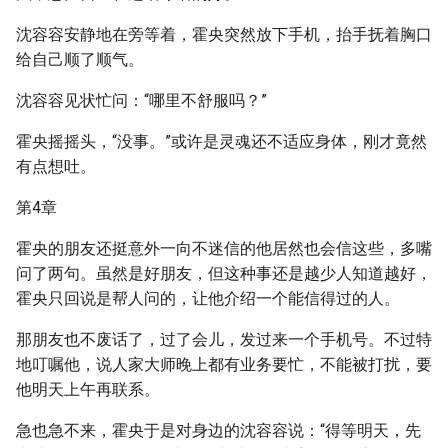
沈容容安静地在旁等着，霍央突然放下手机，抬手抚着胸口
给自己顺了顺气。
沈容容见状忙问：“哪里不舒服吗？”
霍央摇摇头，“没事。”或许是灵魂还不适应身体，刚才竟然
有点想吐。
第4章
霍央的朋友还挺意外一向不迷信的他居然也会信这些，多嘴
问了两句。虽然是好朋友，但这种事还是越少人知道越好，
霍央只回说是帮人问的，让他介绍一个能信得过的人。
那朋友也不废话了，过了会儿，发过来一个手机号。不过特
地叮嘱他，说人家大师晚上都有业务要忙，不能被打扰，要
他明天上午再联系。
急也急不来，霍央于是对身边的沈容容说：“得等明天，先