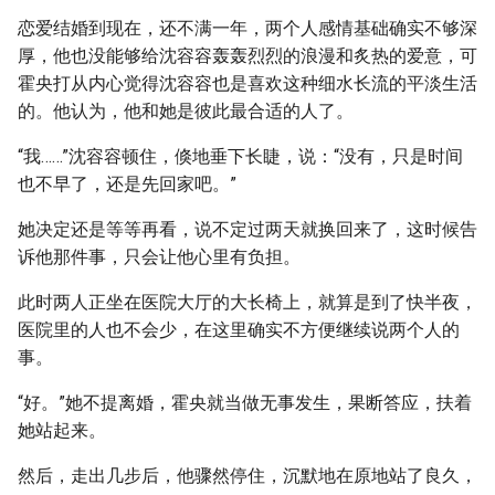
恋爱结婚到现在，还不满一年，两个人感情基础确实不够深
厚，他也没能够给沈容容轰轰烈烈的浪漫和炙热的爱意，可
霍央打从内心觉得沈容容也是喜欢这种细水长流的平淡生活
的。他认为，他和她是彼此最合适的人了。
“我……”沈容容顿住，倏地垂下长睫，说：“没有，只是时间
也不早了，还是先回家吧。”
她决定还是等等再看，说不定过两天就换回来了，这时候告
诉他那件事，只会让他心里有负担。
此时两人正坐在医院大厅的大长椅上，就算是到了快半夜，
医院里的人也不会少，在这里确实不方便继续说两个人的
事。
“好。”她不提离婚，霍央就当做无事发生，果断答应，扶着
她站起来。
然后，走出几步后，他骤然停住，沉默地在原地站了良久，