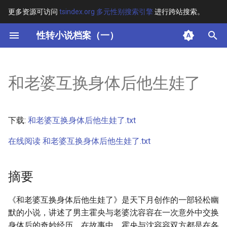
更多资源可访问
tsindex.org 多元性别搜索引擎
进行跨站搜索。
键
性转小说档案（一）
入
摘要
以
和老婆互换身体后他生娃了
开
其他信息 [Processed Page
Metadata]
始
下载:
和老婆互换身体后他生娃了.txt
搜
正文
在线阅读 和老婆互换身体后他生娃了.txt
索
摘要
《和老婆互换身体后他生娃了》是天下月创作的一部轻松幽
默的小说，讲述了男主霍央与老婆沈容容在一次意外中交换
身体后的奇妙经历。在故事中，霍央与沈容容双方都是在各