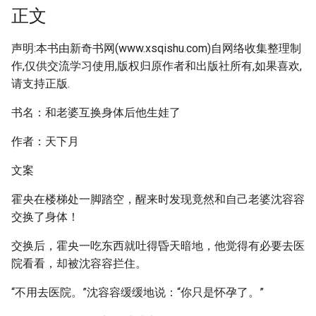
正文
声明:本书由新奇书网(www.xsqishu.com)自网络收集整理制
作,仅供交流学习使用,版权归原作者和出版社所有,如果喜欢,
请支持正版.
书名：和老婆互换身体后他生娃了
作者：天下月
文案
霍央在楼梯处一脚踏空，醒来时发现竟然和自己老婆沈容容
交换了身体！
交换后，霍央一吃东西就吐得昏天暗地，他觉得有必要去医
院看看，却被沈容容拦住。
“不用去医院。”沈容容缓缓地说：“你只是怀孕了。”