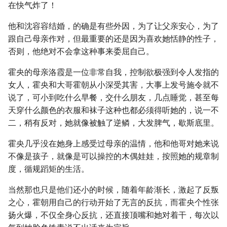
在快气炸了！
他和沈容容结婚，的确是有些外因，为了让父亲安心，为了
跟自己母亲作对，但最重要的还是因为喜欢她恬静的性子，
否则，他绝对不会拿这种事来委屈自己。
霍央的母亲洛霞是一位非常自我，控制欲极强到令人发指的
女人，霍央和大哥霍朝从小深受其害，大事上发号施令就不
说了，可小到吃什么早餐，交什么朋友，几点睡觉，甚至每
天穿什么颜色的衣服和袜子这种也都必须得听她的，说一不
二，稍有反对，她就像被触了逆鳞，大发脾气，歇斯底里。
霍央几乎没在她身上感受过母亲的温情，他和他哥对她来说
不像是孩子，就像是可以操控的木偶娃娃，按照她的规章制
度，循规蹈矩的生活。
当然那也只是他们还小的时候，随着年龄渐长，激起了反叛
之心，霍朝用自己的行动开始了无言的反抗，而霍央个性张
扬火爆，不仅全身心反抗，还直接顶嘴和她对着干，每次以