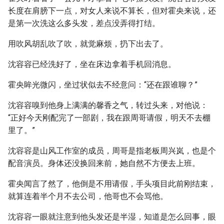
长度在肩膀下一点，对女人来说不算长，但对霍央来说，还
是第一次洗这么多头发，差点没弄得打结。
用吹风胡乱吹了吹，就觉麻烦，扔下出去了。
沈容容已经洗好了，坐在床边拿着手机回消息。
霍央眸光微闪，坐过状似去不经意问：“还在跟谁聊？”
沈容容嗅到他身上满满的馨香之气，转过头来，对他说：
“正好今天刚配完了一部剧，我在跟周哥请假，明天不去棚
里了。”
沈容容是山风工作室的成员，周哥是指老板周兴岚，也是个
配音演员。身体还没换回来前，她自然不方便去上班。
霍央闻言了然了，他倒是不用请假，手头项目此前刚结束，
就算连着半个月不去公司，他哥也不会骂他。
沈容容一眼就注意到他头发还是半湿，知道是怎么回事，眼