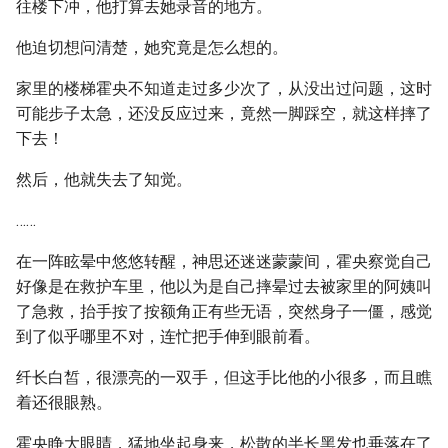
往楼下冲，他打算去她录音的地方。
他迫切想问清楚，她究竟是怎么想的。
家里的楼梯霍央不知道走过多少次了，从没出过问题，这时
可能步子太急，还没反应过来，竟然一脚踩空，就这样摔了
下去！
然后，他就失去了知觉。
……
在一阵眩晕中悠悠转醒，神思还迷迷蒙蒙间，霍央察觉自己
好像是在救护车里，他以为是自己摔晕过去被家里的阿姨叫
了急救，抬手按了按额角正有些无语，突然身子一僵，感觉
到了似乎哪里不对，连忙把手伸到眼前看。
纤长白皙，很漂亮的一双手，但这手比他的小很多，而且瞧
着还很眼熟。
霍央睁大眼睛，猛地坐起身来，松散的半长黑发也垂落在了