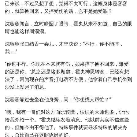
己来试，不过又想了想，觉得不太可行，这幅身体是容容
的，就算换回来，又摔受伤的话，岂不是她受罪？
沈容容闻言，立时睁圆了眼睛，霍央从来不知道，自己的眼
睛也能这样圆溜溜。
沈容容张口结舌一会儿，才坚决说：“不行，你不能摔，
我……”
“你也不行。你现在本来就有伤，如果摔了换不回来，难受
的还是你。”总之还是诸多顾虑，霍央神思转念，已经有想
法了，因为现在的声音打电话不方便，他拿着自己手机坐到
沙发上发起了消息。
沈容容靠过去坐在他身旁，问：“你想找人帮忙？”
“嗯，我有一哥们对这方面比较懂，认识的大师也多，让他
给我介绍一个。”霍央继续发着消息。他以前其实不信这些
的，但如今由不得他了。特殊事件就要寻求特殊的解决办
法，总比自己在这瞎琢磨的好。