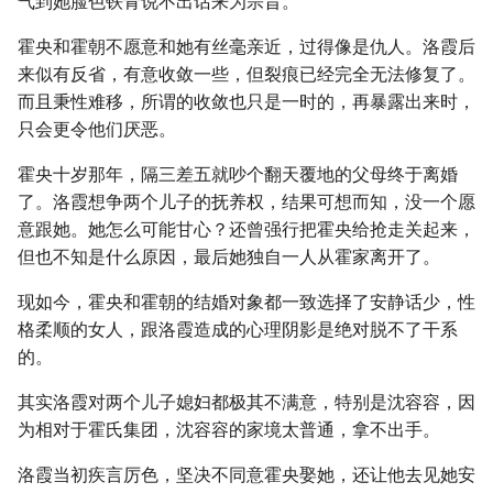
气到她脸色铁青说不出话来为宗旨。
霍央和霍朝不愿意和她有丝毫亲近，过得像是仇人。洛霞后
来似有反省，有意收敛一些，但裂痕已经完全无法修复了。
而且秉性难移，所谓的收敛也只是一时的，再暴露出来时，
只会更令他们厌恶。
霍央十岁那年，隔三差五就吵个翻天覆地的父母终于离婚
了。洛霞想争两个儿子的抚养权，结果可想而知，没一个愿
意跟她。她怎么可能甘心？还曾强行把霍央给抢走关起来，
但也不知是什么原因，最后她独自一人从霍家离开了。
现如今，霍央和霍朝的结婚对象都一致选择了安静话少，性
格柔顺的女人，跟洛霞造成的心理阴影是绝对脱不了干系
的。
其实洛霞对两个儿子媳妇都极其不满意，特别是沈容容，因
为相对于霍氏集团，沈容容的家境太普通，拿不出手。
洛霞当初疾言厉色，坚决不同意霍央娶她，还让他去见她安