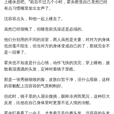
上楼休息吧。”前后不过几个小时，霍央察觉自己竟然已经
有点习惯嘴里发出女声了。
沈容容点头，和他一起上楼去了。
虽然已经很晚了，但睡觉前洗澡还是必须的。
他们分别用的不同的浴室，两人虽然是夫妻，对对方的身体
也丝毫不陌生，但当对方的身体变成自己的了，那就完全不
是一回事了。
霍央也不知道是什么心情，动作飞快的洗完，穿上睡袍，披
散着湿漉漉的头发，定神对着镜子里瞧。
那是一张秀丽细致的脸，皮肤白皙干净，没什么瑕疵，这样
的容貌配上沈容容的气质刚刚好。
但此时，镜子里的人眉尖微挑，眼眸冷冽而黑沉，这种巨大
反差，比他在自己身体里时更显不近人情的冷酷。
霍央盯着看了一会儿，才拿着干毛巾擦头发。沈容容的头发