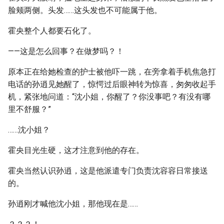
脸颊两侧。头发……这头发也不可能属于他。
霍央整个人都要石化了。
——这是怎么回事？在做梦吗？！
原本正在给她检查的护士被他吓一跳，在旁拿着手机焦急打
电话的孙逍见她醒了，惊愕过后眼神转为惊喜，匆匆收起手
机，紧张地问道：“沈小姐，你醒了？你没事吧？有没有哪
里不舒服？”
……沈小姐？
霍央目光生硬，这才注意到他的存在。
霍央当然认识孙逍，这是他派遣专门负责沈容容日常接送
的。
孙逍刚才喊他沈小姐，那他现在是……