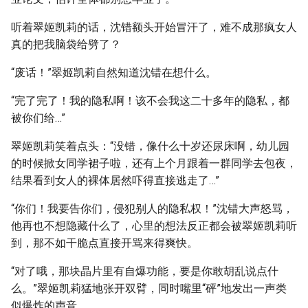
听着翠姬凯莉的话，沈错额头开始冒汗了，难不成那疯女人
真的把我脑袋给劈了？
“废话！”翠姬凯莉自然知道沈错在想什么。
“完了完了！我的隐私啊！该不会我这二十多年的隐私，都
被你们给…”
翠姬凯莉笑着点头：“没错，像什么十岁还尿床啊，幼儿园
的时候掀女同学裙子啦，还有上个月跟着一群同学去包夜，
结果看到女人的裸体居然吓得直接逃走了…”
“你们！我要告你们，侵犯别人的隐私权！”沈错大声怒骂，
他再也不想隐藏什么了，心里的想法反正都会被翠姬凯莉听
到，那不如干脆点直接开骂来得爽快。
“对了哦，那块晶片里有自爆功能，要是你敢胡乱说点什
么。”翠姬凯莉猛地张开双臂，同时嘴里“砰”地发出一声类
似爆炸的声音。