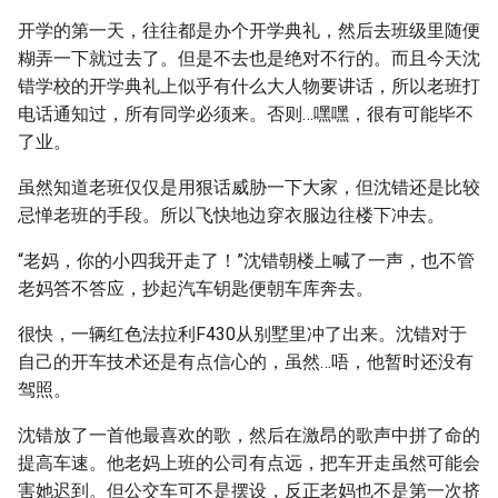
开学的第一天，往往都是办个开学典礼，然后去班级里随便
糊弄一下就过去了。但是不去也是绝对不行的。而且今天沈
错学校的开学典礼上似乎有什么大人物要讲话，所以老班打
电话通知过，所有同学必须来。否则…嘿嘿，很有可能毕不
了业。
虽然知道老班仅仅是用狠话威胁一下大家，但沈错还是比较
忌惮老班的手段。所以飞快地边穿衣服边往楼下冲去。
“老妈，你的小四我开走了！”沈错朝楼上喊了一声，也不管
老妈答不答应，抄起汽车钥匙便朝车库奔去。
很快，一辆红色法拉利F430从别墅里冲了出来。沈错对于
自己的开车技术还是有点信心的，虽然…唔，他暂时还没有
驾照。
沈错放了一首他最喜欢的歌，然后在激昂的歌声中拼了命的
提高车速。他老妈上班的公司有点远，把车开走虽然可能会
害她迟到。但公交车可不是摆设，反正老妈也不是第一次挤