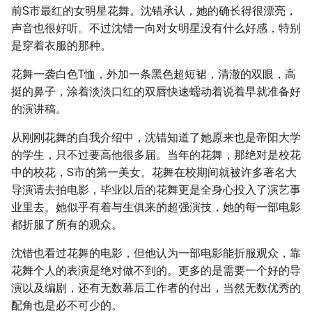
前S市最红的女明星花舞。沈错承认，她的确长得很漂亮，
声音也很好听。不过沈错一向对女明星没有什么好感，特别
是穿着衣服的那种。
花舞一袭白色T恤，外加一条黑色超短裙，清澈的双眼，高
挺的鼻子，涂着淡淡口红的双唇快速蠕动着说着早就准备好
的演讲稿。
从刚刚花舞的自我介绍中，沈错知道了她原来也是帝阳大学
的学生，只不过要高他很多届。当年的花舞，那绝对是校花
中的校花，S市的第一美女。花舞在校期间就被许多著名大
导演请去拍电影，毕业以后的花舞更是全身心投入了演艺事
业里去。她似乎有着与生俱来的超强演技，她的每一部电影
都折服了所有的观众。
沈错也看过花舞的电影，但他认为一部电影能折服观众，靠
花舞个人的表演是绝对做不到的。更多的是需要一个好的导
演以及编剧，还有无数幕后工作者的付出，当然无数优秀的
配角也是必不可少的。