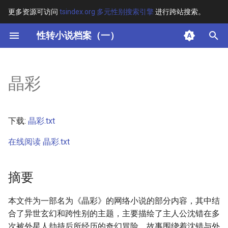
更多资源可访问
tsindex.org 多元性别搜索引擎
进行跨站搜索。
键
性转小说档案（一）
入
摘要
以
晶彩
开
其他信息 [Processed Page
Metadata]
始
下载:
晶彩.txt
搜
正文
在线阅读 晶彩.txt
索
摘要
本文件为一部名为《晶彩》的网络小说的部分内容，其中结
合了异世玄幻和跨性别的主题，主要描绘了主人公沈错在多
次被外星人劫持后所经历的奇幻冒险。故事围绕着沈错与外