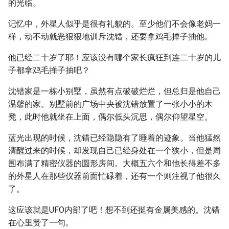
的光临。
记忆中，外星人似乎是很有礼貌的。至少他们不会像老妈一
样，动不动就恶狠狠地训斥沈错，还要拿鸡毛掸子抽他。
他已经二十岁了耶！应该没有哪个家长疯狂到连二十岁的儿
子都拿鸡毛掸子抽吧？
沈错家是一栋小别墅，虽然有点破破烂烂，但总归是他自己
温馨的家。别墅前的广场中央被沈错放置了一张小小的木
凳，此时他就坐在上面，偶尔低头沉思，偶尔仰望星空。
蓝光出现的时候，沈错已经隐隐有了睡着的迹象。当他猛然
清醒过来的时候，却发现自己已经身处在一个狭小，但是周
围布满了精密仪器的圆形房间。大概五六个和他长得差不多
的外星人在那些仪器前面忙碌着，还有一个则注视了他很久
了。
这应该就是UFO内部了吧！想不到还挺有金属美感的。沈错
在心里赞了一句。