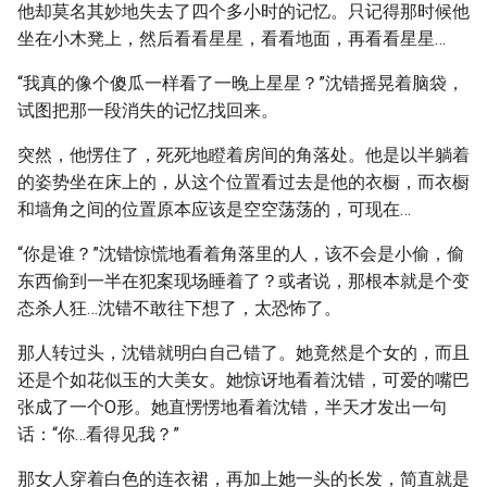
他却莫名其妙地失去了四个多小时的记忆。只记得那时候他
坐在小木凳上，然后看看星星，看看地面，再看看星星…
“我真的像个傻瓜一样看了一晚上星星？”沈错摇晃着脑袋，
试图把那一段消失的记忆找回来。
突然，他愣住了，死死地瞪着房间的角落处。他是以半躺着
的姿势坐在床上的，从这个位置看过去是他的衣橱，而衣橱
和墙角之间的位置原本应该是空空荡荡的，可现在…
“你是谁？”沈错惊慌地看着角落里的人，该不会是小偷，偷
东西偷到一半在犯案现场睡着了？或者说，那根本就是个变
态杀人狂…沈错不敢往下想了，太恐怖了。
那人转过头，沈错就明白自己错了。她竟然是个女的，而且
还是个如花似玉的大美女。她惊讶地看着沈错，可爱的嘴巴
张成了一个O形。她直愣愣地看着沈错，半天才发出一句
话：“你…看得见我？”
那女人穿着白色的连衣裙，再加上她一头的长发，简直就是