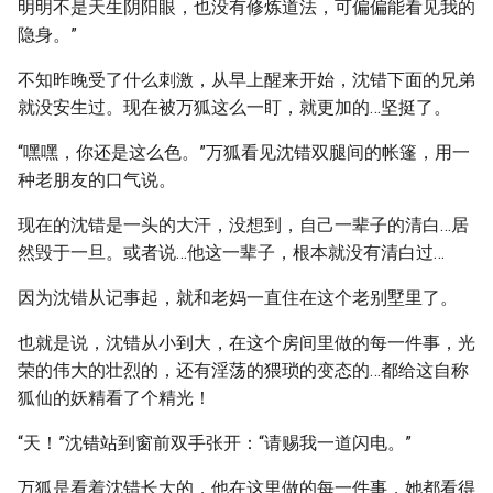
明明不是天生阴阳眼，也没有修炼道法，可偏偏能看见我的
隐身。”
不知昨晚受了什么刺激，从早上醒来开始，沈错下面的兄弟
就没安生过。现在被万狐这么一盯，就更加的…坚挺了。
“嘿嘿，你还是这么色。”万狐看见沈错双腿间的帐篷，用一
种老朋友的口气说。
现在的沈错是一头的大汗，没想到，自己一辈子的清白…居
然毁于一旦。或者说…他这一辈子，根本就没有清白过…
因为沈错从记事起，就和老妈一直住在这个老别墅里了。
也就是说，沈错从小到大，在这个房间里做的每一件事，光
荣的伟大的壮烈的，还有淫荡的猥琐的变态的…都给这自称
狐仙的妖精看了个精光！
“天！”沈错站到窗前双手张开：“请赐我一道闪电。”
万狐是看着沈错长大的，他在这里做的每一件事，她都看得