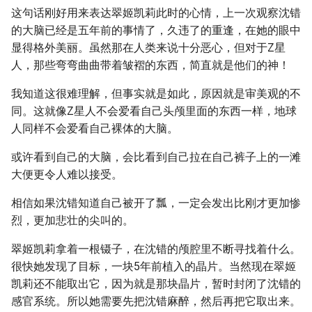
这句话刚好用来表达翠姬凯莉此时的心情，上一次观察沈错
的大脑已经是五年前的事情了，久违了的重逢，在她的眼中
显得格外美丽。虽然那在人类来说十分恶心，但对于Z星
人，那些弯弯曲曲带着皱褶的东西，简直就是他们的神！
我知道这很难理解，但事实就是如此，原因就是审美观的不
同。这就像Z星人不会爱看自己头颅里面的东西一样，地球
人同样不会爱看自己裸体的大脑。
或许看到自己的大脑，会比看到自己拉在自己裤子上的一滩
大便更令人难以接受。
相信如果沈错知道自己被开了瓢，一定会发出比刚才更加惨
烈，更加悲壮的尖叫的。
翠姬凯莉拿着一根镊子，在沈错的颅腔里不断寻找着什么。
很快她发现了目标，一块5年前植入的晶片。当然现在翠姬
凯莉还不能取出它，因为就是那块晶片，暂时封闭了沈错的
感官系统。所以她需要先把沈错麻醉，然后再把它取出来。