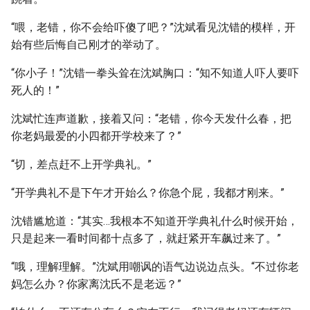
“喂，老错，你不会给吓傻了吧？”沈斌看见沈错的模样，开
始有些后悔自己刚才的举动了。
“你小子！”沈错一拳头耸在沈斌胸口：“知不知道人吓人要吓
死人的！”
沈斌忙连声道歉，接着又问：“老错，你今天发什么春，把
你老妈最爱的小四都开学校来了？”
“切，差点赶不上开学典礼。”
“开学典礼不是下午才开始么？你急个屁，我都才刚来。”
沈错尴尬道：“其实…我根本不知道开学典礼什么时候开始，
只是起来一看时间都十点多了，就赶紧开车飙过来了。”
“哦，理解理解。”沈斌用嘲讽的语气边说边点头。“不过你老
妈怎么办？你家离沈氏不是老远？”