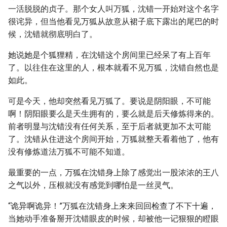
一活脱脱的贞子。那个女人叫万狐，沈错一开始对这个名字
很诧异，但当他看见万狐从故意从裙子底下露出的尾巴的时
候，沈错就彻底明白了。
她说她是个狐狸精，在沈错这个房间里已经呆了有上百年
了。以往住在这里的人，根本就看不见万狐，沈错自然也是
如此。
可是今天，他却突然看见万狐了。要说是阴阳眼，不可能
啊！阴阳眼要么是天生拥有的，要么就是后天修炼得来的。
前者明显与沈错没有任何关系，至于后者就更加不太可能
了。沈错从住进这个房间开始，万狐就整天看着他了，他有
没有修炼道法万狐不可能不知道。
最重要的一点，万狐在沈错身上除了感觉出一股浓浓的王八
之气以外，压根就没有感觉到哪怕是一丝灵气。
“诡异啊诡异！”万狐在沈错身上来来回回检查了不下十遍，
当她动手准备掰开沈错眼皮的时候，却被他一记狠狠的瞪眼