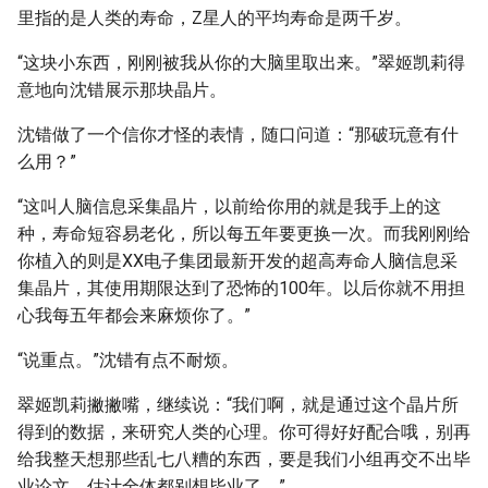
里指的是人类的寿命，Z星人的平均寿命是两千岁。
“这块小东西，刚刚被我从你的大脑里取出来。”翠姬凯莉得
意地向沈错展示那块晶片。
沈错做了一个信你才怪的表情，随口问道：“那破玩意有什
么用？”
“这叫人脑信息采集晶片，以前给你用的就是我手上的这
种，寿命短容易老化，所以每五年要更换一次。而我刚刚给
你植入的则是XX电子集团最新开发的超高寿命人脑信息采
集晶片，其使用期限达到了恐怖的100年。以后你就不用担
心我每五年都会来麻烦你了。”
“说重点。”沈错有点不耐烦。
翠姬凯莉撇撇嘴，继续说：“我们啊，就是通过这个晶片所
得到的数据，来研究人类的心理。你可得好好配合哦，别再
给我整天想那些乱七八糟的东西，要是我们小组再交不出毕
业论文，估计全体都别想毕业了。”