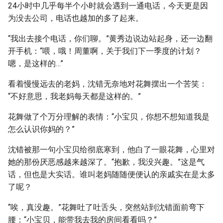
24小时中几乎每半个小时就会遇到一通电话，今天更是因
为没去公司，电话也越加的多了起来。
“我出去接个电话，你们聊。”黄秀边说边站起身，还一边翻
开手机：“喂，哦！周董啊，关于我们下一季度的计划？
嗯，是这样的…”
看着慢慢远去的老妈，沈错无奈地对花舞摆出一个苦笑：
“不好意思，我老妈每天都是这样的。”
花舞做了个万分理解的表情：“小宝贝，你想不想知道我是
怎么认识你妈的？”
沈错被那一句小宝贝给彻底寒到，他白了一眼花舞，心里对
她的那份厌恶感越来越深了。“抱歉，我没兴趣。”这是气
话，但也是大实话。谁叫老妈随随便便认的亲戚实在是太多
了呢？
“唉，真没趣。”花舞吐了吐舌头，突然站到沈错面前弯下
腰：“小宝贝，能带我去我的房间看看吗？”