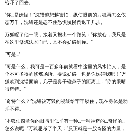
给吓了回去。
“你…是妖怪！”沈错越想越害怕，纵使眼前的万狐再怎么仪
态万千，沈错还是忍不住恐惧慢慢倒退了几步。
万狐瞪了他一眼，接着又摆出一个微笑：“你放心，我只是
在这里修炼法术而已，又不会妨碍到你。”
“可是…”
“可是什么，我可是一百多年前就看中这里的风水怡人，是
个不可多得的修炼场所。要说妨碍，也是你妨碍我吧！”万
狐凑到沈错面前，几乎是鼻子碰鼻子的距离上：“你的眼睛
很奇特。”
“奇特什么？”沈错被万狐的视线给牢牢锁住，现在身体是动
弹不得。
“本狐仙感觉你的眼睛里似乎有一种…一种神奇的…奇怪的…
怎么说呢…”万狐思考了半天：“反正就是一股奇怪的力量，