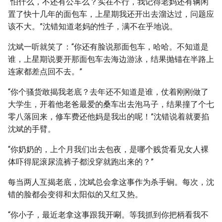
“怕什么，不还有公车么？实在不行，我记得老妈还有辆闲
置了快十几年的面包车，上星期我还开出去溜达过，问题应
该不大。”沈错知道老妈的性子，满不在乎地说。
沈斌一听就笑了：“你还有脸说那面包车，哈哈。不知道是
谁，上星期说要开那面包车去海边游泳，结果抛锚在半路上
连家都差点回不去。”
“你个骚货敢揭我老底？去年还不知道是谁，仗着刚刚做了
大学生，开着他老爸最爱的桑车出去泡马子，结果撞了个七
零八落回来，修车费还他妈是我出的呢！”沈错说着就要掐
沈斌的手臂。
“你奶奶的，上个月我们出去包夜，是哪个贱货看见女人裸
体吓得屁滚尿流裤子都没穿就跑出来的？”
每当两人互揭老底，沈斌总会拿这事作为杀手锏。每次，沈
错的脸都会变得和太阳似的又红又热。
“你小子，最近老拿这事跟我开唰。等我抓到你把柄看我不