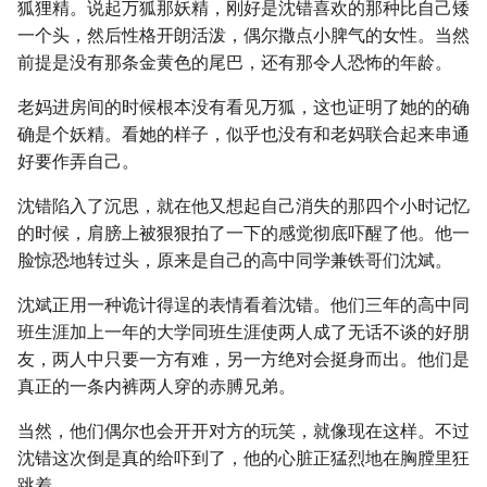
狐狸精。说起万狐那妖精，刚好是沈错喜欢的那种比自己矮
一个头，然后性格开朗活泼，偶尔撒点小脾气的女性。当然
前提是没有那条金黄色的尾巴，还有那令人恐怖的年龄。
老妈进房间的时候根本没有看见万狐，这也证明了她的的确
确是个妖精。看她的样子，似乎也没有和老妈联合起来串通
好要作弄自己。
沈错陷入了沉思，就在他又想起自己消失的那四个小时记忆
的时候，肩膀上被狠狠拍了一下的感觉彻底吓醒了他。他一
脸惊恐地转过头，原来是自己的高中同学兼铁哥们沈斌。
沈斌正用一种诡计得逞的表情看着沈错。他们三年的高中同
班生涯加上一年的大学同班生涯使两人成了无话不谈的好朋
友，两人中只要一方有难，另一方绝对会挺身而出。他们是
真正的一条内裤两人穿的赤膊兄弟。
当然，他们偶尔也会开开对方的玩笑，就像现在这样。不过
沈错这次倒是真的给吓到了，他的心脏正猛烈地在胸膛里狂
跳着。