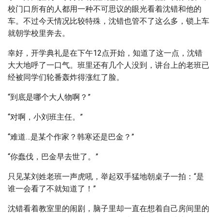
校门口所有的人都用一种不可思议的眼光看着沈错和他的
车。不过今天情况比较特殊，沈错也管不了这么多，锁上车
就朝学校里奔去。
幸好，开学典礼是在下午12点开始，知道了这一点，沈错
大大地呼了一口气。班里还有几个人没到，讲台上的老班已
经被同学们轮番轰炸得涨红了脸。
“到底是哪个大人物啊？”
“对啊，小刘班主任。”
“难道…是某个作家？韩寒还是巴金？”
“你蠢伐，巴金早去世了。”
只见某刘姓老班一声虎吼，举起双手猛地朝桌子一拍：“是
谁一会看了不就知道了！”
沈错看着教室里的闹剧，脑子里却一直在想着自己房间里的