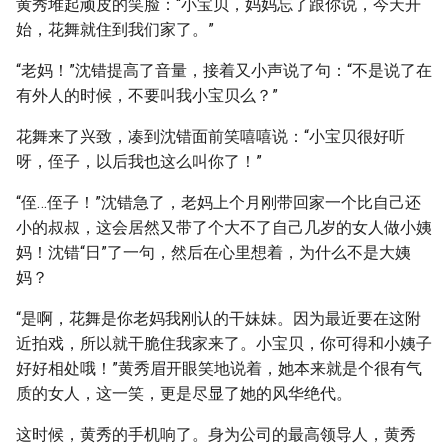
黄秀堆起顽皮的笑脸：“小宝贝，妈妈忘了跟你说，今天开
始，花舞就住到我们家了。”
“老妈！”沈错提高了音量，接着又小声说了句：“不是说了在
有外人的时候，不要叫我小宝贝么？”
花舞来了兴致，凑到沈错面前笑嘻嘻说：“小宝贝很好听
呀，侄子，以后我也这么叫你了！”
“侄…侄子！”沈错急了，老妈上个月刚带回家一个比自己还
小的叔叔，这会居然又带了个大不了自己几岁的女人做小姨
妈！沈错“日”了一句，然后在心里想着，为什么不是大姨
妈？
“是啊，花舞是你老妈我刚认的干妹妹。因为最近要在这附
近拍戏，所以就干脆住我家来了。小宝贝，你可得和小姨子
好好相处哦！”黄秀眉开眼笑地说着，她本来就是个很有气
质的女人，这一笑，更是尽显了她的风华绝代。
这时候，黄秀的手机响了。身为公司的最高领导人，黄秀