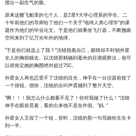
摆出一副生气的脸。
原来这艘飞船里的七个人，是Z星Y大学心理系的学生。二
十年前他们的导师给了他们一个关于“地球人类心理学”的课
题作为他们的毕业论文。于是他们就乘坐飞行器，不断翘曲
空间来到了亿万光年外的地球。
“于是你们就选上了我？”沈错指着自己，眼睛却不时朝外星
女人的胸前瞄去。以沈错那精确到毫米的目测观察法，他可
以很肯定她的胸围绝对超过75C。
外星女人再也忍受不了沈错的目光，伸手在一台仪器前按了
一个按钮。很快，沈错的尖叫声震撼到了整片天空。
“啊！！！我怎么什么都看不见了！你对我做了什么！”沈错
伸手在眼前晃着，看的出来他不是在作假。“妈…”
外星女人又按了一个钮，登时，沈错的那一句骂娘给生生卡
到一半。