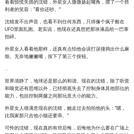
看着惊慌失措的沈错，外星女人微微扬起嘴角，摆了一个胜
利者的笑容：“看你还吵。”
沈错发不出声音，也看不到任何东西，只得像个疯子般在
UFO里面乱跑。老实说，他现在还真想把那块液晶给一巴掌
拍碎。
外星女人看着他那样，还真有点怕他会误打误撞捣出什么麻
烦。无奈地撇撇嘴，按下了第三个按钮。
…
世界清静了，地球还是那么的和谐。现在的沈错，除了听觉
和嗅觉还有思维以外，已经彻底失去了控制身体其他部位的
能力，包括控制两腿之间那玩意大小的能力。
外星女人很满意现在的沈错，她走过去拍拍他的头：“嗯，
比我家那只吉他小猫还要乖。”
可怜的沈错，现在真的有些后悔，后悔他为什么要在广场上