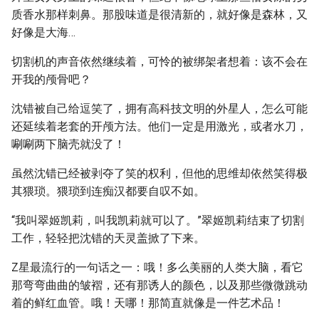
质香水那样刺鼻。那股味道是很清新的，就好像是森林，又
好像是大海…
切割机的声音依然继续着，可怜的被绑架者想着：该不会在
开我的颅骨吧？
沈错被自己给逗笑了，拥有高科技文明的外星人，怎么可能
还延续着老套的开颅方法。他们一定是用激光，或者水刀，
唰唰两下脑壳就没了！
虽然沈错已经被剥夺了笑的权利，但他的思维却依然笑得极
其猥琐。猥琐到连痴汉都要自叹不如。
“我叫翠姬凯莉，叫我凯莉就可以了。”翠姬凯莉结束了切割
工作，轻轻把沈错的天灵盖掀了下来。
Z星最流行的一句话之一：哦！多么美丽的人类大脑，看它
那弯弯曲曲的皱褶，还有那诱人的颜色，以及那些微微跳动
着的鲜红血管。哦！天哪！那简直就像是一件艺术品！