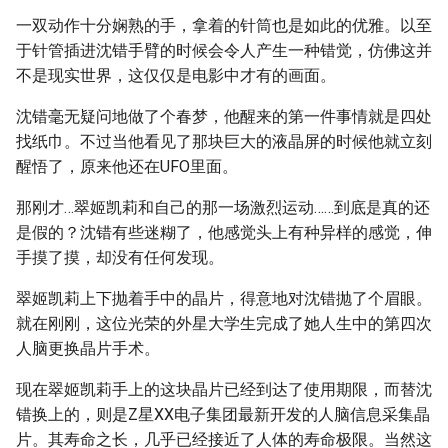
一双动作十分娴熟的手，拿着的针筒也是如此的优雅。以至
于针管插进沈错手臂的时候会令人产生一种错觉，仿佛这并
不是现实世界，这仅仅是电影中才有的画面。
沈错毫无疑问地做了个春梦，他醒来的第一件事情就是四处
找纸巾。不过当他看见了那块巨大的液晶屏的时候他就立刻
醒悟了，原来他还在UFO里面。
那刚才…翠姬凯莉和自己的那一场激烈运动……到底是真的还
是假的？沈错有些迷糊了，他感觉头上有种异样的感觉，伸
手摸了摸，却没有任何发现。
翠姬凯莉上下抛着手中的晶片，得意地对沈错抛了个眉眼。
就在刚刚，这位光荣的外星大学生完成了她人生中的第四次
人脑更换晶片手术。
现在翠姬凯莉手上的这块晶片已经到达了使用期限，而替沈
错换上的，则是Z星XX电子集团最新开发的人脑信息采集晶
片。其寿命之长，几乎已经接近了人体的寿命极限。当然这