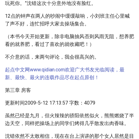
玩死你。”沈错这次十分意外地没有脸红。
12点的钟声在两人的吵闹中缓缓敲响，小刘班主任心里喊
了声不好，连忙招呼大家去操场集合。
（本书今天开始更新，除非电脑抽风否则风雨无阻，想养肥
看的就养肥，看过了喜欢的就收藏吧！）
不介意的话，来两句评论，我会很高兴的。
起点中文网www.qidian.com欢迎广大书友光临阅读，最
新、最快、最火的连载作品尽在起点原创！
第三章 房客
更新时间2009-5-12 17:13:57 字数：4079
虽然已经是九月，但火辣辣的骄阳依然似火，熊熊燃烧了半
边天空，同样把操场上的同学们烤得几乎散发出肉香味。
沈错依然不太敢相信，现在在台上演讲的那个女人居然是目