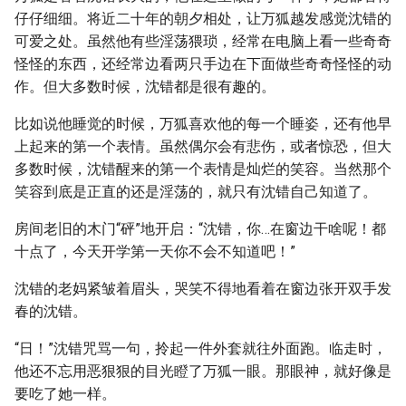
仔仔细细。将近二十年的朝夕相处，让万狐越发感觉沈错的
可爱之处。虽然他有些淫荡猥琐，经常在电脑上看一些奇奇
怪怪的东西，还经常边看两只手边在下面做些奇奇怪怪的动
作。但大多数时候，沈错都是很有趣的。
比如说他睡觉的时候，万狐喜欢他的每一个睡姿，还有他早
上起来的第一个表情。虽然偶尔会有悲伤，或者惊恐，但大
多数时候，沈错醒来的第一个表情是灿烂的笑容。当然那个
笑容到底是正直的还是淫荡的，就只有沈错自己知道了。
房间老旧的木门“砰”地开启：“沈错，你…在窗边干啥呢！都
十点了，今天开学第一天你不会不知道吧！”
沈错的老妈紧皱着眉头，哭笑不得地看着在窗边张开双手发
春的沈错。
“日！”沈错咒骂一句，拎起一件外套就往外面跑。临走时，
他还不忘用恶狠狠的目光瞪了万狐一眼。那眼神，就好像是
要吃了她一样。