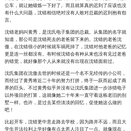
公车，就让她锻炼一下好了。而且就算真的迟到了应该也没
有什么大问题，沈错相信绝对没有人敢对总裁的迟到抱有怨
言。
沈错老妈叫黄秀，是沈氏电子集团的总裁。从集团的名字就
知道，那公司是沈错死去的老爸留下来的。沈错的老爸沈
傲，在沈错很小的时候就车祸死掉了，沈错对他老爸的记忆
更是连一丝都没有。有时候沈错会有种从来也没有见过老爸
的错觉，就好像那个人从来就没有出现在沈错面前过。
沈氏集团在沈傲去世的时候还是一个名不见经传的小公司，
而经过了黄秀将近二十年的努力打拼，终于一跃而起成了商
界的巨头。不过黄秀似乎并没有让沈氏集团进一步涉猎电子
以外项目的打算，这就像她二十年来一直守着这栋老旧的别
墅一样。也许，是过去某些淡淡的回忆，促使她这么做的
吧！
比起开车，沈错更中意走路去学校，因为路并不远，而且大
学生开法拉利上学好像有点太惹人注目了一点。就像现在，