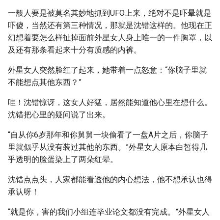
一般人要是被莫名其妙地抓到UFO上来，绝对不是吓晕就是
吓傻，当然还有第三种情况，那就是沈错这样的。他现在正
幻想着要怎么样扯掉面前外星女人身上唯一的一件胸罩，以
及还有那条看起来十分有质感的内裤。
外星女人突然脸红了起来，她带着一点怒意：“你脑子里就
不能想点其他东西？”
哇！沈错惊讶，这女人好猛，居然能知道他心里在想什么。
沈错把心里的疑问说了出来。
“自从你6岁那年和你舅舅一块偷看了一盘A片之后，你脑子
里就似乎从没有装过其他的东西。”外星女人原本白皙得几
乎透明的脸蛋染上了两朵红晕。
沈错点点头，人家都能看透他的内心想法，他不想承认也得
承认呀！
“就是你，害的我们小组连毕业论文都没有完成。”外星女人