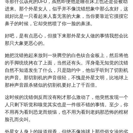
等那什么该死的UFO，虽然即便他是睡在床上也还是会被劫
进来。那个外星女人，似乎并不像沈错想象中那么友好，这
就好比是一只看起来人畜无害的大象，当你要靠近它摸摸它
鼻子的时候，它却突然喷了你一脸的鼻涕。
好吧，是有点恶心，但接下来那外星女人做的事情我想会比
那只大象更恶心的。
她把沈错抱起来放到一块腾空的白色钛合金板上，然后将他
的手脚统统拷在了上面，当然还有头。浑身毫无知觉的沈错
自然不知道发生了什么，只是隐约中，他似乎听到了切割机
的声音。那切割机的声音很轻，不愧是外星文明，比地球上
那种声音跟杀猪似的切割机要好上了千百倍。
这时候的沈错倒反而没有刚才那么激动了，他突然发现一个
人只剩下听觉和嗅觉其实也是一件很不错的事情。至少，你
不用再为看到恐龙而烦恼，也不用为看到老妈那恐怖的棺材
脸孔而尖叫。
外星女人身上的味道很香，但绝不像地球上那些俗女涂的劣