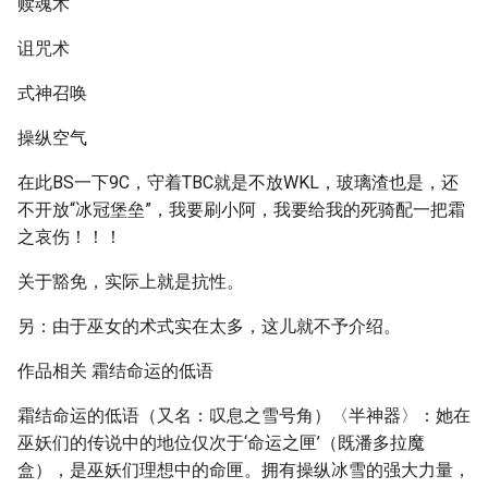
赎魂术
诅咒术
式神召唤
操纵空气
在此BS一下9C，守着TBC就是不放WKL，玻璃渣也是，还
不开放“冰冠堡垒”，我要刷小阿，我要给我的死骑配一把霜
之哀伤！！！
关于豁免，实际上就是抗性。
另：由于巫女的术式实在太多，这儿就不予介绍。
作品相关 霜结命运的低语
霜结命运的低语（又名：叹息之雪号角）〈半神器〉：她在
巫妖们的传说中的地位仅次于‘命运之匣’（既潘多拉魔
盒），是巫妖们理想中的命匣。拥有操纵冰雪的强大力量，