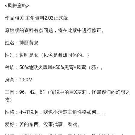
<凤舞鸾鸣>
作品相关 主角资料2.02正式版
原始版的资料有点问题，将在此版中进行修正。
姓名：博丽黄泉
性别：暂时是女（凤鸾是雌雄同体的。）
种族：50%地狱火凤凰+50%黑鸾=凤鸾（邪）。
身高：1.50M
三围：96、42、61（传说中的巨X萝莉，怪蜀黍们的幻想之
物）
性格：不好说啊，我也不清楚主角性格如何………
爱好：苦的东西、没事找事、看戏。