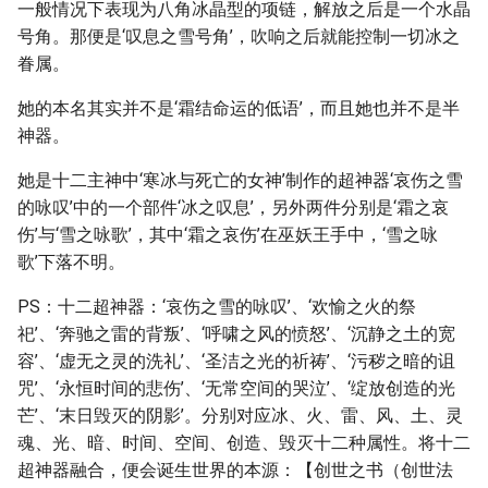
一般情况下表现为八角冰晶型的项链，解放之后是一个水晶
号角。那便是‘叹息之雪号角’，吹响之后就能控制一切冰之
眷属。
她的本名其实并不是‘霜结命运的低语’，而且她也并不是半
神器。
她是十二主神中‘寒冰与死亡的女神’制作的超神器‘哀伤之雪
的咏叹’中的一个部件‘冰之叹息’，另外两件分别是‘霜之哀
伤’与‘雪之咏歌’，其中‘霜之哀伤’在巫妖王手中，‘雪之咏
歌’下落不明。
PS：十二超神器：‘哀伤之雪的咏叹’、‘欢愉之火的祭
祀’、‘奔驰之雷的背叛’、‘呼啸之风的愤怒’、‘沉静之土的宽
容’、‘虚无之灵的洗礼’、‘圣洁之光的祈祷’、‘污秽之暗的诅
咒’、‘永恒时间的悲伤’、‘无常空间的哭泣’、‘绽放创造的光
芒’、‘末日毁灭的阴影’。分别对应冰、火、雷、风、土、灵
魂、光、暗、时间、空间、创造、毁灭十二种属性。将十二
超神器融合，便会诞生世界的本源：【创世之书（创世法