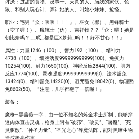
讨厌：过甜的食物、没事干、天真的人、脑残的家伙、色
狼、和别人玩心计、算计她的人、叫她小妹妹、抢怪。
职业：宅男『众：喂喂！！！』、巫女（邪）、黑锋骑士
（变了喔！）、魔铳士（伪）、吉祥物？？『众：喂！她是
朝比奈吗？……呃…都是巨X萝莉…呜！！好不甘心！！』
属性：力量1246（100）、智力192（100）、精神力
4738（100）、细胞活度999999999999(100)、免疫力
10254(100)、耐力1650(100)、神经反应2844(100)、肌肉
反应1774(100)、灵魂强度999999999999(0)、法术豁免
13424(0)、精神豁免14220(0)、诅咒豁免18042(0)、物理豁
免8602(50)。『注意，几乎都翻了一倍喔！』
装备：
魔枪—黑蔷薇十字，由一位不知名的炼金术士所制，能够穿
透肉体直击灵魂，枪身上附有“破邪”、“破灵”、“屠魔”、“死
灵驱散”、“神圣力量”、“圣光之心”等魔法阵，能对黑暗生物
造成极高伤害。