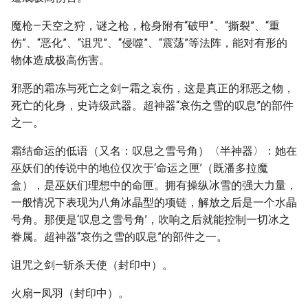
魔枪—天空之狩，谜之枪，枪身附有“破甲”、“撕裂”、“重
伤”、“恶化”、“诅咒”、“侵噬”、“震荡”等法阵，能对有形的
物体造成极高伤害。
邪恶的霜冻与死亡之剑—霜之哀伤，这是真正的邪恶之物，
死亡的化身，史诗级武器。超神器“哀伤之雪的叹息”的部件
之一。
霜结命运的低语（又名：叹息之雪号角）〈半神器〉：她在
巫妖们的传说中的地位仅次于‘命运之匣’（既潘多拉魔
盒），是巫妖们理想中的命匣。拥有操纵冰雪的强大力量，
一般情况下表现为八角冰晶型的项链，解放之后是一个水晶
号角。那便是‘叹息之雪号角’，吹响之后就能控制一切冰之
眷属。超神器“哀伤之雪的叹息”的部件之一。
诅咒之剑—斩杀天使（封印中）。
火扇—凤羽（封印中）。