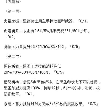
《力量系》
〈第一层〉
力量之握：黑锋骑士用主手挥动巨型武器。「0/1」
命运斩杀：攻击有2.5%/5%几率无视25%/50%护甲。
「0/2」
觉悟：力量提升2%/4%/6%/8%/10%。「0/5」
〈第二层〉
黑色祈祷：黑圣印类技能消耗降低
20%/40%/60%/80%/100%。「0/5」
愤怒祈祷：需要5点黑色祈祷。在黑圣印状态下可以使用，
黑圣印威力提高100%，持续12秒，6分钟冷却，消耗一枚
阴影纹章。「0/1」
杀意：蓄力技能对对方造成3/6/9秒的混乱效果。「0/3」