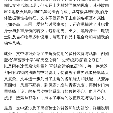
前以女性形象出现，但实际上为雌雄同体的凤鸾，其种族由
50%地狱火凤凰和50%黑鸾组合而成，具有极具辨识度的身
体数据和性格特征。文本不仅罗列了主角的各项基本属性
（如身高、三围、爱好与讨厌事项），还详尽描述了其职业
身份与多重身份的转换，包括宅男、巫女、黑锋骑士、魔铳
士以及吉祥物等多种设定，展现了作品中混合奇幻与幽默的
独特风格。
此外，文中详细介绍了主角所使用的多种装备与武器，例如
魔枪“黑蔷薇十字”与“天空之狩”、史诗级武器“霜之哀伤”、
以及附有冰雪魔法能量的“霜结命运的低语”等，每一件武器
都附有独特的法阵与技能说明，使得整个世界观显得既庞大
又复杂。文本进一步列出了主角的各项能力和技能，从变异
基因锁、凤凰不死身、到凤鸾九变与青鸾九变，再到专门为
黑锋骑士设计的多层次技能系统（如侵蚀圣印、血月圣印、
洗涤、堕落圣裁等），展示了丰富的数值设定与战斗体系。
最后，文中还涉及了黑锋骑士的背景和能力进阶，详细说明