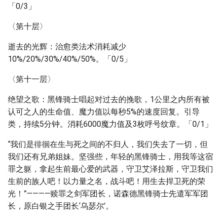
「0/3」
〈第十层〉
逝去的光辉：治愈类法术消耗减少
10%/20%/30%/40%/50%。「0/5」
〈第十一层〉
绝望之歌：黑锋骑士唱起对过去的挽歌，1公里之内所有被
认可之人的生命值、魔力值以每秒5%的速度回复。引导
类，持续5分钟。消耗6000魔力值及3枚呼号纹章。「0/1」
“我们是徘徊在生与死之间的不归人，我们失去了一切，但
我们还有兄弟姐妹。坚强些，年轻的黑锋骑士，用我等这宿
罪之躯，拿起生前最心爱的武器，守卫艾泽拉斯，守卫我们
生前的族人吧！以力量之名，战斗吧！用生去捍卫死的荣
光！”————赎罪之剑军团长，诺森德黑锋骑士先遣军军团
长，原白银之手团长‘乌瑟尔’。