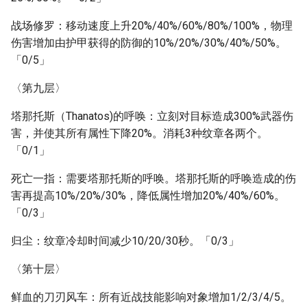
战场修罗：移动速度上升20%/40%/60%/80%/100%，物理
伤害增加由护甲获得的防御的10%/20%/30%/40%/50%。
「0/5」
〈第九层〉
塔那托斯（Thanatos)的呼唤：立刻对目标造成300%武器伤
害，并使其所有属性下降20%。消耗3种纹章各两个。
「0/1」
死亡一指：需要塔那托斯的呼唤。塔那托斯的呼唤造成的伤
害再提高10%/20%/30%，降低属性增加20%/40%/60%。
「0/3」
归尘：纹章冷却时间减少10/20/30秒。「0/3」
〈第十层〉
鲜血的刀刃风车：所有近战技能影响对象增加1/2/3/4/5。