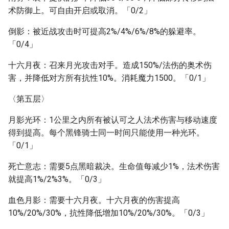
术防御上。可自由开启或取消。「0/2」
倒影：被近战攻击时可提高2%/4%/6%/8%的躲避率。
「0/4」
十六月夜：召来月光攻击对手。造成150%/法伤的奥术伤
害，并降低对方所有抗性10%。消耗魔力1500。「0/1」
〈第五层〉
月影光环：1公里之内所有被认可之人法术伤害与移动速度
得到提高。每个黑锋骑士同一时间只能使用一种光环。
「0/1」
死亡意志：需要5点黑暗裁决。生命值每减少1%，法术伤害
就提高1%/2%3%。「0/3」
血色月影：需要十六月夜。十六月夜的伤害提高
10%/20%/30%，抗性降低增加10%/20%/30%。「0/3」