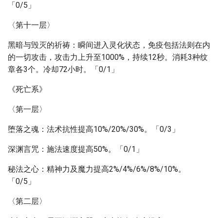
「0/5」
〈第十一层〉
黑暗与毁灭的祈祷：瞬间进入灵化状态，免疫包括法则在内
的一切攻击，攻击力上升至1000%，持续12秒。消耗3种纹
章各3个。冷却72小时。「0/1」
《死亡系》
〈第一层〉
堕落之魂：法术抗性提高10%/20%/30%。「0/3」
深渊言咒：施法速度提高50%。「0/1」
秘法之心：精神力及魔力提高2%/4%/6%/8%/10%。
「0/5」
〈第二层〉