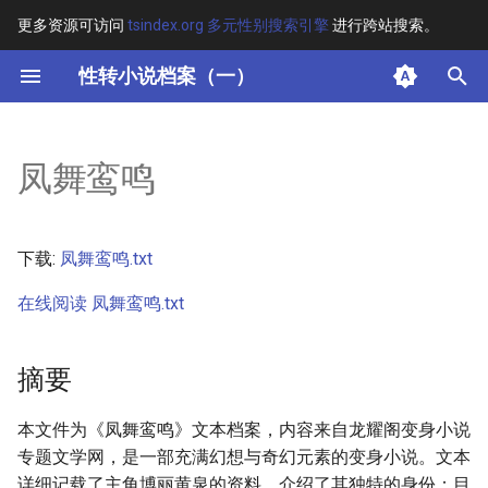
更多资源可访问
tsindex.org 多元性别搜索引擎
进行跨站搜索。
键
性转小说档案（一）
入
摘要
以
凤舞鸾鸣
开
其他信息
始
正文
下载:
凤舞鸾鸣.txt
搜
在线阅读 凤舞鸾鸣.txt
索
摘要
本文件为《凤舞鸾鸣》文本档案，内容来自龙耀阁变身小说
专题文学网，是一部充满幻想与奇幻元素的变身小说。文本
详细记载了主角博丽黄泉的资料，介绍了其独特的身份：目