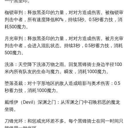
一个黑圣印。
枷锁审判：释放黑圣印的力量，对对方造成伤害。被枷锁审
判击中者，所有速度降低80%，持续5秒。0.5秒蓄力技，消
耗500魔力。
月光审判：释放黑圣印的力量，对对方造成伤害。被月光审
判击中者，会进入混乱状态。持续3秒，0.5秒蓄力技，消耗
500魔力。
洗涤：天空降下洗涤万物之雨。回复黑锋骑士身边半径100
米内所有队友的生命与魔力。瞬发，消耗1000魔力。
堕落圣裁：对十字形地区的敌人造成暗影与奥术伤害：0.5
秒蓄力技，消耗1000魔力。
戴维伊（Devil）深渊之门：从浑渊之门中召唤邪恶的魔龙
坐骑。
刀锋光环：和惩戒光环差不多。每个黑锋骑士在同一时间只