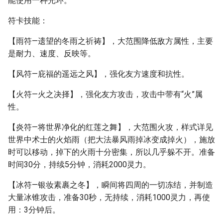
能使用一种光环。
符卡技能：
【雨符—遗望的冬雨之祈祷】，大范围降低敌方属性，主要
是耐力、速度、反映等。
【风符—庇福的遥远之风】，强化友方速度和抗性。
【火符—火之决择】，强化友方攻击，攻击中带有“火”属
性。
【炎符—将世界净化的红莲之舞】，大范围火攻，样式详见
世界中术士的火焰雨（把大法暴风雨掉冰变成掉火），施放
时可以移动，掉下的火雨十分密集，所以几乎躲不开。准备
时间30分，持续5分钟，消耗2000灵力。
【冰符—银妆素裹之冬】，瞬间将四周的一切冻结，并制造
大量冰锥攻击，准备30秒，无持续，消耗1000灵力，再使
用：3分钟后。