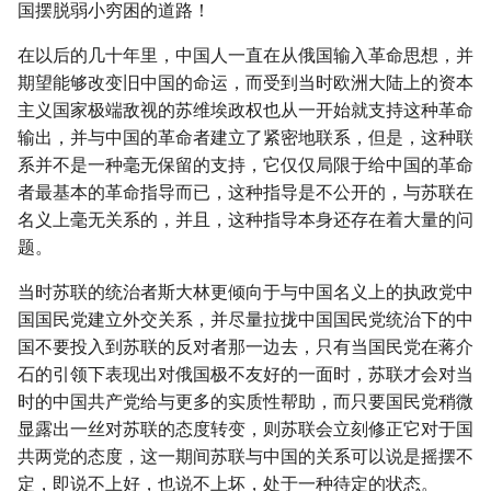
国摆脱弱小穷困的道路！
在以后的几十年里，中国人一直在从俄国输入革命思想，并
期望能够改变旧中国的命运，而受到当时欧洲大陆上的资本
主义国家极端敌视的苏维埃政权也从一开始就支持这种革命
输出，并与中国的革命者建立了紧密地联系，但是，这种联
系并不是一种毫无保留的支持，它仅仅局限于给中国的革命
者最基本的革命指导而已，这种指导是不公开的，与苏联在
名义上毫无关系的，并且，这种指导本身还存在着大量的问
题。
当时苏联的统治者斯大林更倾向于与中国名义上的执政党中
国国民党建立外交关系，并尽量拉拢中国国民党统治下的中
国不要投入到苏联的反对者那一边去，只有当国民党在蒋介
石的引领下表现出对俄国极不友好的一面时，苏联才会对当
时的中国共产党给与更多的实质性帮助，而只要国民党稍微
显露出一丝对苏联的态度转变，则苏联会立刻修正它对于国
共两党的态度，这一期间苏联与中国的关系可以说是摇摆不
定，即说不上好，也说不上坏，处于一种待定的状态。