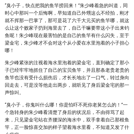
“臭小子，快点把我的鱼竿捞回来！”朱少峰着急的叫道，同
时心中那叫一个后悔啊，早知道自己外甥这么不经拍，刚才
就不挥那一巴掌了，那可是花了六千大元买的鱼竿哪，就这
么让这个败家子扔到海里去了，自己干嘛要带这小子出来钓
鱼呢！朱少峰现在最害怕的是自己的鱼竿有什么闪失，至于
梁金宅，朱少峰才不会对这个从小爱在水里泡着的小子担心
哪！
朱少峰紧张的注视着海水里泡着的梁金宅，直到确定了那小
子已经牢牢地抓住了自己的宝贝鱼竿，并且那条老贵老贵的
鱼竿也没有受什么损伤后，才长长地出了一口气，转过身向
回走去，可是没等他走出两步，就听见了身后梁金宅的那一
声惊叫。
“臭小子，你鬼叫什么哪！你是怕吓不死你老舅怎么的！”一
个急转身的朱少峰看清楚了身后的状况后，不由得骂了起
来，只见梁金宅站在齐腰深的海水中，双手拿着自己那根鱼
竿，正一脸惊喜交加的样子望着海水里看，不知道又发了什