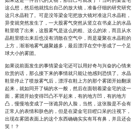
如果这是一件古代的文物，那自己可就发了！当时的梁金宅
这么想，然后他就找出自己的放大镜，准备仔细的研究研究
这只水晶鞋了。可是没等梁金宅把放大镜对准这只水晶鞋，
异变就突然发生了，一大股雾气突然从竖立在书桌上的水晶
鞋里喷了出来，这股雾气是这么的粗、这么的浓，而且从水
晶鞋里喷出来后也没有消散在空气中，而是凝聚在水晶鞋的
上方，渐渐地雾气越聚越多，最后漂浮在空中形成了一个足
球大小的雾团。
如果说前面发生的事情梁金宅还可以用好奇与兴奋的心情来
欣赏的话，那么接下来的事情就只能让他感到恐惧了。水晶
鞋里停止了喷放雾气后，漂浮在鞋上方的那个雾团开始翻滚
起来，就如同开了锅的水一般，然后在面朝着梁金宅的这一
面，雾团开始变得凹凸不平起来，有的地方凹，有的地方
凸，慢慢地变成了一张诡异的人脸，当然，这张脸是不会有
正常人的表情和肤色的，但是在梁金宅目瞪口呆的注视下，
出现在雾团表面上的这个东西确确实实有耳有鼻，并且还会
笑！？