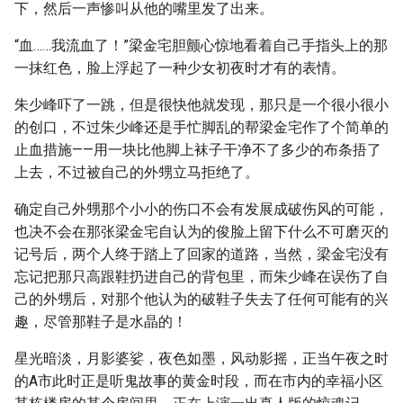
下，然后一声惨叫从他的嘴里发了出来。
“血……我流血了！”梁金宅胆颤心惊地看着自己手指头上的那
一抹红色，脸上浮起了一种少女初夜时才有的表情。
朱少峰吓了一跳，但是很快他就发现，那只是一个很小很小
的创口，不过朱少峰还是手忙脚乱的帮梁金宅作了个简单的
止血措施——用一块比他脚上袜子干净不了多少的布条捂了
上去，不过被自己的外甥立马拒绝了。
确定自己外甥那个小小的伤口不会有发展成破伤风的可能，
也决不会在那张梁金宅自认为的俊脸上留下什么不可磨灭的
记号后，两个人终于踏上了回家的道路，当然，梁金宅没有
忘记把那只高跟鞋扔进自己的背包里，而朱少峰在误伤了自
己的外甥后，对那个他认为的破鞋子失去了任何可能有的兴
趣，尽管那鞋子是水晶的！
星光暗淡，月影婆娑，夜色如墨，风动影摇，正当午夜之时
的A市此时正是听鬼故事的黄金时段，而在市内的幸福小区