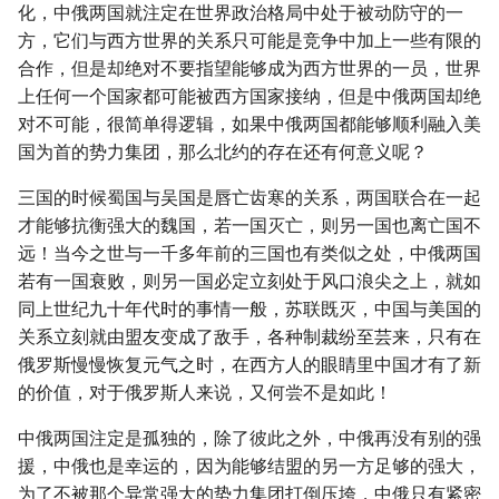
化，中俄两国就注定在世界政治格局中处于被动防守的一
方，它们与西方世界的关系只可能是竞争中加上一些有限的
合作，但是却绝对不要指望能够成为西方世界的一员，世界
上任何一个国家都可能被西方国家接纳，但是中俄两国却绝
对不可能，很简单得逻辑，如果中俄两国都能够顺利融入美
国为首的势力集团，那么北约的存在还有何意义呢？
三国的时候蜀国与吴国是唇亡齿寒的关系，两国联合在一起
才能够抗衡强大的魏国，若一国灭亡，则另一国也离亡国不
远！当今之世与一千多年前的三国也有类似之处，中俄两国
若有一国衰败，则另一国必定立刻处于风口浪尖之上，就如
同上世纪九十年代时的事情一般，苏联既灭，中国与美国的
关系立刻就由盟友变成了敌手，各种制裁纷至芸来，只有在
俄罗斯慢慢恢复元气之时，在西方人的眼睛里中国才有了新
的价值，对于俄罗斯人来说，又何尝不是如此！
中俄两国注定是孤独的，除了彼此之外，中俄再没有别的强
援，中俄也是幸运的，因为能够结盟的另一方足够的强大，
为了不被那个异常强大的势力集团打倒压垮，中俄只有紧密