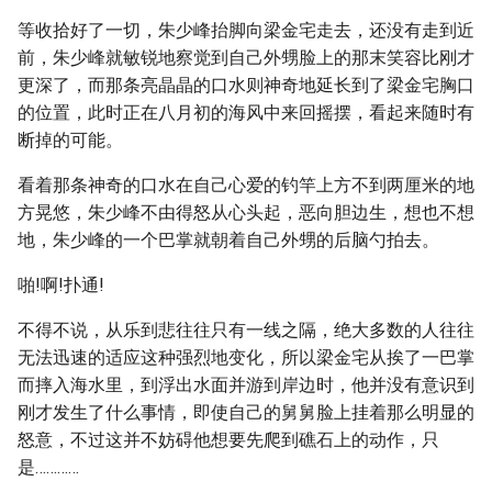
等收拾好了一切，朱少峰抬脚向梁金宅走去，还没有走到近
前，朱少峰就敏锐地察觉到自己外甥脸上的那末笑容比刚才
更深了，而那条亮晶晶的口水则神奇地延长到了梁金宅胸口
的位置，此时正在八月初的海风中来回摇摆，看起来随时有
断掉的可能。
看着那条神奇的口水在自己心爱的钓竿上方不到两厘米的地
方晃悠，朱少峰不由得怒从心头起，恶向胆边生，想也不想
地，朱少峰的一个巴掌就朝着自己外甥的后脑勺拍去。
啪!啊!扑通!
不得不说，从乐到悲往往只有一线之隔，绝大多数的人往往
无法迅速的适应这种强烈地变化，所以梁金宅从挨了一巴掌
而摔入海水里，到浮出水面并游到岸边时，他并没有意识到
刚才发生了什么事情，即使自己的舅舅脸上挂着那么明显的
怒意，不过这并不妨碍他想要先爬到礁石上的动作，只
是…………