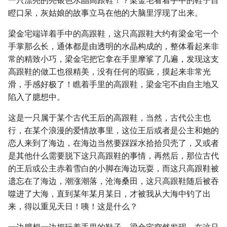
一只漂亮的亮银色水晶高跟鞋！？梁金宅看着手中的鞋子目
瞪口呆，灰姑娘的故事立马在他的大脑里浮现了出来。
梁金宅端详着手中的高跟鞋，这只高跟鞋大约有梁金宅一个
手掌那么长，通体都是由透明的水晶构成的，整体看起来非
常的精致小巧，梁金宅把它拿在手里摩挲了几遍，发现这支
高跟鞋的做工也很精美，没有任何的瑕疵，摸起来非常光
滑，手感好极了！瞧着手里的高跟鞋，梁金宅不由自主地又
陷入了臆想中。
这是一只属于某个古代王后的高跟鞋，当然，古代公主也
行，在某个浪漫的爱情故事里，这位王后或者是公主和她的
恋人来到了海边，在海边当然要踩踩水拾拾贝壳了，又或者
是其他什么需要脱下这只高跟鞋的事情，再然后，那位古代
的王后或公主赤着雪白的小脚在海边玩耍，而这只高跟鞋被
遗忘在了海边，潮涨潮落，沧海桑田，这只高跟鞋随后被吞
噬进了大海，直到某年某月某日，才被我从大海中钓了出
来，得以重见天日！咦！这是什么？