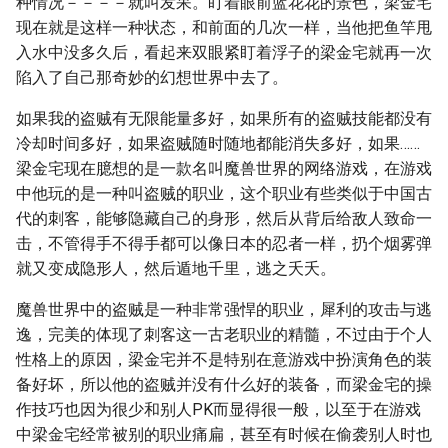
种情况－－－－就叫发呆。盯着眼前蓝花花的景色，梁金宅
现在就是这样一种状态，和前面的几次一样，当他把鱼竿甩
入水中没多久后，看起来双眼紧盯着浮子的梁金宅就再一次
陷入了自己那奇妙的幻想世界中去了。
如果我的盗贼有无限能量多好，如果所有的盗贼技能都没有
冷却时间多好，如果盗贼随时随地都能消失多好，如果……
梁金宅现在臆想的是一款名叫魔兽世界的网络游戏，在游戏
中他玩的是一种叫盗贼的职业，这个职业有些类似于中国古
代的刺客，能够隐藏自己的身形，然后从背后给敌人致命一
击，不管得手不得手都可以像日本的忍者一样，扔个烟雾弹
就又变成隐形人，然后遁地千里，逃之夭夭。
魔兽世界中的盗贼是一种非常强悍的职业，犀利的攻击与逃
逸，完美的体现了刺客这一古老职业的精髓，不过由于个人
性格上的原因，梁金宅并不是特别在意游戏中扮演角色的装
备好坏，所以他的盗贼并没有什么好的装备，而梁金宅的操
作技巧也因为很少和别人PK而显得很一般，以至于在游戏
中梁金宅经常被别的职业痛扁，甚至有时候在偷袭别人时也