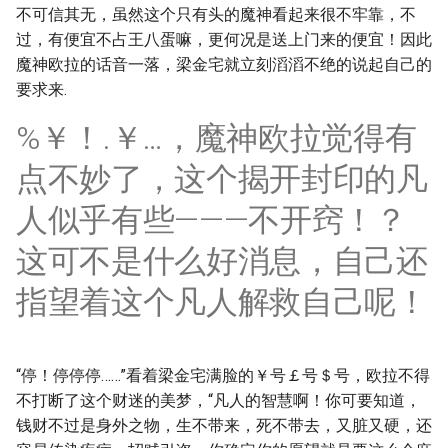
不可信其无，虽然这个只有头的魔神看起来很不牢靠，不
过，有便宜不占王八蛋嘛，更何况是送上门来的便宜！因此
魔神欧拉的话音一落，梁金宅就立刻滔滔不绝的说起自己的
要求来.
%￥！.￥…，魔神欧拉觉得有
点不妙了，这个揭开封印的凡
人似乎有些———不开窍！？
这可不是什么好消息，自己还
指望着这个凡人解救自己呢！
“停！停停停……”看着梁金宅满脸的￥号￡号＄号，欧拉不得
不打断了这个财迷的美梦，“凡人的智慧啊！你可要知道，
钱财不过是身外之物，生不带来，死不带去，又脏又硬，还