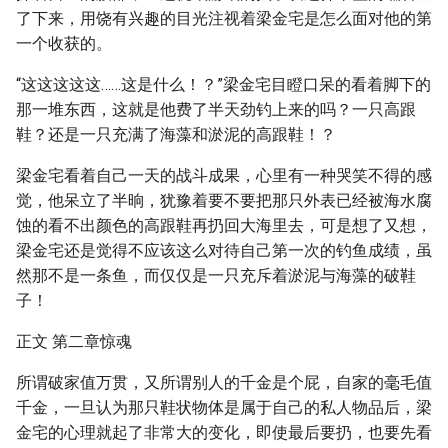
了下来，用饶有兴趣的目光注视着梁金宅是怎么面对他的第
一个收获的。
“这这这这这……这是什么！？”梁金宅目瞪口呆的看着脚下的
那一堆东西，这就是他费了半天劲钓上来的吗？一只高跟
鞋？还是一只充满了海藻和淤泥的高跟鞋！？
梁金宅看着自己一天的战斗成果，心里有一种哭笑不得的感
觉，他呆立了半晌，犹豫着要不要把那只外表已经被海水腐
蚀的看不出颜色的高跟鞋再扔回大海里去，可是想了又想，
梁金宅还是觉得不应该这么对待自己第一次的钓鱼成绩，虽
然那不是一条鱼，而仅仅是一只充斥着淤泥与海藻的破鞋
子！
正文 第二章惊魂
所谓破家值万贯，又所谓别人的千金是个屁，自家的毫毛值
千金，一旦认为那只鞋状物体是属于自己的私人物品后，梁
金宅的心理就起了非常大的变化，即使最后要扔，也要先看