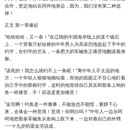
合作，坚定地站在同伴地身边，因为，我们没有第二种选
择！
正文 第一章缘起
“哈哈哈哈，又一条！”在辽阔的中国海岸线上的某个礁石
上，一个穿着汗衫短裤的中年男人兴高采烈地提起了手中的
钓竿，在钓竿的尽头，一条肥大的军械鱼正痛苦地翻滚着身
躯。
“该死的！我怎么就钓不上一条呢！”离中年人不太远的地
方，一个年轻人狠狠地嘀咕着，而他的双眼正不甘心地盯着
自己手中的那根钓竿，这时的他觉得自己其实和那条上钩的
鱼一样痛苦，不！应该是更加痛苦！
“金宅啊！钓鱼是一件雅事，不能急也不能慌，要静下心
来，去体会一种意境！意境！你明白吗？”中年人一边乐呵
呵地把那条军械鱼从鱼钩上取下来，一边对着自己的外甥
——十九岁的梁金宅说道。