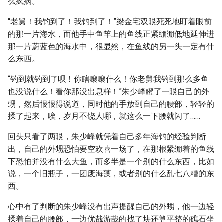
么疯病。
“老舅！我钓到了！我钓到了！”梁金宅双眼死死地盯着眼前
的那一片海水，而他手中鱼竿上的鱼线正紧绷绷低地延伸进
那一片蔚蓝色的海水中，很显然，在鱼线的另一头一定有什
么东西。
“钓到就钓到了呗！你瞎嚷嚷什么！你老舅我钓到那么多鱼
也没说什么！看你那没出息样！”朱少峰瞪了一眼自己的外
甥，然后恨恨得说道，同时他的手放到自己的腰部，轻轻的
揉了起来，唉，岁月不饶人哪，就这么一下腰就闪了……
回头只看了两眼，朱少峰就凭着自己多年海钓的经验判断
出，自己的外甥恐怕要空欢喜一场了，在那根紧绷着的鱼线
下恐怕并没有什么大鱼，而多半是一个别的什么东西，比如
说，一个旧瓶子，一团废海藻，或者别的什么乱七八糟的东
西。
心中有了判断的朱少峰没有出声提醒自己的外甥，他一边轻
揉着自己的腰部，一边优哉游哉的找了块还算平整的礁石坐