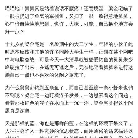
喵喵地！舅舅真是站着说话不腰疼！还意境涅！梁金宅瞄了
一眼被扔进了鱼窝的军械鱼，又扫了一眼一脸得意地舅舅，
心中暗自愤愤地想到，也许，大概，可能，自己换个地方会
好一点？
十九岁的梁金宅是一名暑期中的大二学生，年轻的小伙子此
时原本应该和其他的许多同龄大学生一样，正猫在某个网吧
中与电脑奋战，可是今天一大清早就被酷爱钓鱼的舅舅朱少
峰硬拉了出来，在逃无可逃之后，无奈地陪着舅舅来进行这
趟自己一点也不喜欢的休闲之旅来了。
为什么舅舅都钓到五条鱼了，而自己甚至连一条小虾米也钓
不到呢？梁金宅一边盯着浮子发呆，一边思索着这个问题，
看着那枚红色的浮子在水面上一沉一浮，梁金宅觉得这个问
题真是深奥。
天是那样的蓝，海也是那样的蓝，在这样的环境下呆久了，
人往往会陷入一种玄妙的沉思状态，而用通俗的话来描述这