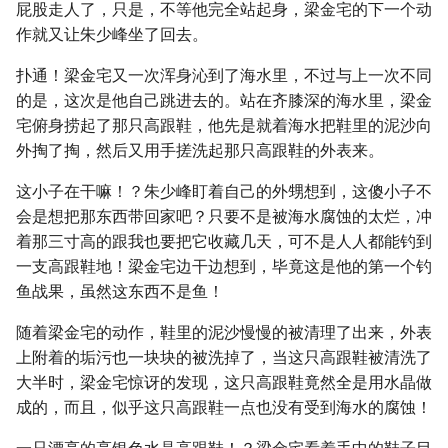
屁股走人了，只是，不等他完全站起身，梁金宅的下一个动
作就又让朱少峰坐了回去。
扑通！梁金宅又一次浑身沁到了海水里，不过与上一次不同
的是，这次是他自己跳进去的。站在齐膝深的海水里，梁金
宅俯身捞起了那只高跟鞋，他先是就着海水把鞋里的泥沙向
外掏了掏，然后又用手搓洗起那只高跟鞋的外表来。
这小子在干嘛！？朱少峰盯着自己的外甥想到，这傻小子不
会是想把那东西带回家吧？只要不是被海水腐蚀的太烂，冲
着那三寸高的跟我也要把它收藏几天，可不是人人都能钓到
一支高跟鞋地！梁金宅边干边想到，毕竟这是他的第一个钓
鱼战果，虽然这东西不是鱼！
随着梁金宅的动作，鞋里的泥沙慢慢的被清理了出来，外表
上附着的垢污也一块块的被洗掉了，当这只高跟鞋被清洗了
大半时，梁金宅惊讶的发现，这只高跟鞋竟然全是用水晶做
成的，而且，似乎这只高跟鞋一点也没有受到海水的腐蚀！