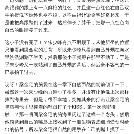
一边臆想一边把玩着手里的鞋子，梁金宅突然发现，在这只
高跟鞋的跟上有一点鲜艳的红色，并且这一点红色在自己双
手的搓洗下始终也褪不掉，这不由得让梁金宅好奇起来，于
是他把高跟鞋倒了过来，然后伸长了脖子，把那一点红色向
自己的眼睛凑了过来。
这小子没有完了！？朱少峰有点不耐烦了，从他所坐的位置
只能看到梁金宅的后背，所以朱少峰只看到自己外甥在海水
里洗洗涮涮了半天，然后那傻小子就蹲在那里不动了，于是
乎朱少峰又一次站到了自己外甥的背后，然后毫不客气的一
巴掌拍了过去。
哎呀！梁金宅的脑袋在这一掌下自然而然的朝前倾了一下，
虽然这一次朱少峰的力道小了很多，并没有让他像上次那样
摔到海里去，但是，很不幸地，突如其来的打击让梁金宅的
嘴唇与他手里捧着的鞋跟打了个KISS，第一次亲密接
触！？那一瞬间梁金宅的脑海里闪过了这样一个念头，然后
他感觉到自己的嘴唇上接收到了一股生物表皮细胞受创时给
出的信号，所以梁金宅很自然的用手在自己的嘴上摸了一