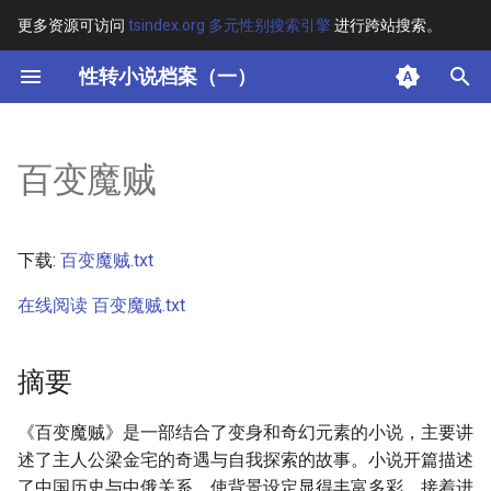
更多资源可访问
tsindex.org 多元性别搜索引擎
进行跨站搜索。
键
性转小说档案（一）
入
摘要
以
百变魔贼
开
其他信息 [Processed Page
Metadata]
始
下载:
百变魔贼.txt
搜
正文
在线阅读 百变魔贼.txt
索
摘要
《百变魔贼》是一部结合了变身和奇幻元素的小说，主要讲
述了主人公梁金宅的奇遇与自我探索的故事。小说开篇描述
了中国历史与中俄关系，使背景设定显得丰富多彩，接着进