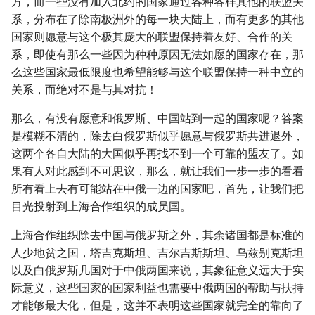
方，而一些没有加入北约的国家通过各种各样其他的联盟关
系，分布在了除南极洲外的每一块大陆上，而有更多的其他
国家则愿意与这个极其庞大的联盟保持着友好、合作的关
系，即使有那么一些因为种种原因无法如愿的国家存在，那
么这些国家最低限度也希望能够与这个联盟保持一种中立的
关系，而绝对不是与其对抗！
那么，有没有愿意和俄罗斯、中国站到一起的国家呢？答案
是模糊不清的，除去白俄罗斯似乎愿意与俄罗斯共进退外，
这两个各自大陆的大国似乎再找不到一个可靠的盟友了。如
果有人对此感到不可思议，那么，就让我们一步一步的看看
所有看上去有可能站在中俄一边的国家吧，首先，让我们把
目光投射到上海合作组织的成员国。
上海合作组织除去中国与俄罗斯之外，其余诸国都是标准的
人少地贫之国，塔吉克斯坦、吉尔吉斯斯坦、乌兹别克斯坦
以及白俄罗斯几国对于中俄两国来说，其象征意义远大于实
际意义，这些国家的国家利益也需要中俄两国的帮助与扶持
才能够最大化，但是，这并不表明这些国家就完全的靠向了