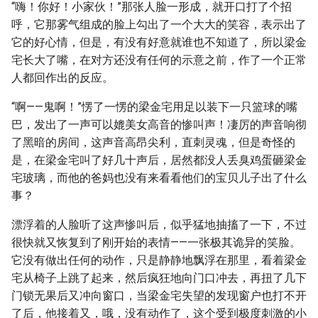
“嗨！你好！小家伙！”那张人脸一形成，就开口打了个招
呼，它那雾气组成的脸上勾出了一个大大的笑容，表示出了
它的好心情，但是，有没有好意就谁也不知道了，所以梁金
宅长大了嘴，在对方还没有任何的示意之前，作了一个正常
人都回作出的反应。
“啊——鬼啊！”愣了一愣的梁金宅用足以装下一只篮球的嘴
巴，发出了一声可以媲美女高音的惨叫声！凄厉的声音响彻
了黑暗的房间，这声音高昂尖利，直刺灵魂，但是奇怪的
是，在梁金宅叫了好几十声后，居然都没人丢臭鸡蛋砸梁金
宅玻璃，而他的爸妈也没有来看看他们的宝贝儿子出了什么
事？
漂浮着的人脸听了这声惨叫后，似乎猛地抽搐了一下，不过
很快就又恢复到了刚开始的表情——一张极其诡异的笑脸。
它没有做出任何的动作，只是静静地飘浮在那里，看着梁金
宅从椅子上跳了起来，然后疯狂地向门口冲去，再扭了几下
门锁无果后又冲向窗口，当梁金宅失望的发现窗户也打不开
了后，他接着又，哦，没有动作了，这个受到极度刺激的小