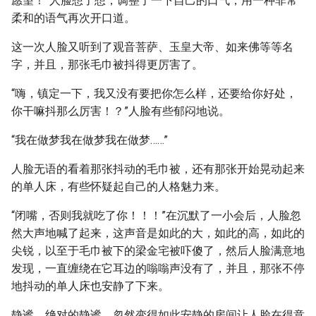
愿望！”人脸想了想，调整了一下自己的口气，用一种非常
柔和的语气再次开口道。
这一次人脸又听到了观音菩萨、玉皇大帝、如来佛等等名
字，并且，那张毛巾被抖得更厉害了。
“嗨，镇定一下，我又没有要把你怎么样，还要给你好处，
你干嘛抖那么厉害！？”人脸有些郁闷地说。
“我在做梦我在做梦我在做梦……”
人脸无语的看着那张抖动的毛巾被，还有那张开始晃动起来
的单人床，有些怀疑起自己的人格魅力来。
“闭嘴，否则我就吃了你！！！”在沉默了一小会后，人脸忽
然大声地喊了起来，这声音是如此的大，如此的高，如此的
尖锐，以至于毛巾被下的梁金宅被吓傻了，然后人脸满意地
发现，一直缠绕在它耳边的嗡嗡声没有了，并且，那张不停
地抖动的单人床也安静了下来。
静谧，绝对的静谧，忽然变得如此安静的房间让人脸在得意