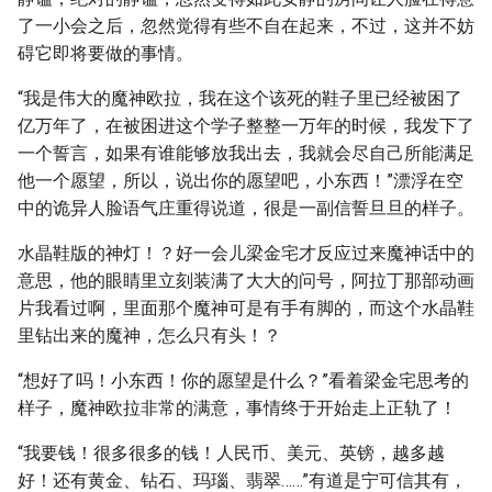
了一小会之后，忽然觉得有些不自在起来，不过，这并不妨
碍它即将要做的事情。
“我是伟大的魔神欧拉，我在这个该死的鞋子里已经被困了
亿万年了，在被困进这个学子整整一万年的时候，我发下了
一个誓言，如果有谁能够放我出去，我就会尽自己所能满足
他一个愿望，所以，说出你的愿望吧，小东西！”漂浮在空
中的诡异人脸语气庄重得说道，很是一副信誓旦旦的样子。
水晶鞋版的神灯！？好一会儿梁金宅才反应过来魔神话中的
意思，他的眼睛里立刻装满了大大的问号，阿拉丁那部动画
片我看过啊，里面那个魔神可是有手有脚的，而这个水晶鞋
里钻出来的魔神，怎么只有头！？
“想好了吗！小东西！你的愿望是什么？”看着梁金宅思考的
样子，魔神欧拉非常的满意，事情终于开始走上正轨了！
“我要钱！很多很多的钱！人民币、美元、英镑，越多越
好！还有黄金、钻石、玛瑙、翡翠……”有道是宁可信其有，