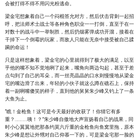
会被打得不得不用闪光粉逃命。
梁金宅想象着自己一个闷棍答允对方，然后伏击背刺一起招
呼，把法师术士战士等各种角色职业一一打倒，直至于在一
对数十的战斗中一举制胜，然后扔烟雾弹成功开溜，接着在
干掉下一个倒霉的玩家，而敌人只能在无奈中接受被自己蹂
躏的命运！
只是这样想象着，梁金宅的心里就得到了极大的满足，以至
乎他的嘴不知不觉地咧了起来，嘴角向两边勾起，甚至于差
点勾到了自己的耳朵，而一丝亮晶晶的口水则慢慢地从梁金
宅的嘴边滑了出来，年轻的小伙子就这么蹲在礁石上，保持
着一副咧嘴傻笑的样子，直到他的舅舅朱少峰又钓上了一条
大鱼为止。
“瞧！金枪鱼！这可是今天最好的收获了！你猜它有多
重？…………咦！？”朱少峰自傲地大声宣扬着自己的战果，同
时小心翼翼地把那条约莫六斤重的金枪鱼向鱼窝里拖，原本
朱少峰是想让外甥对自己仰慕一下的，可是梁金宅那一脸的