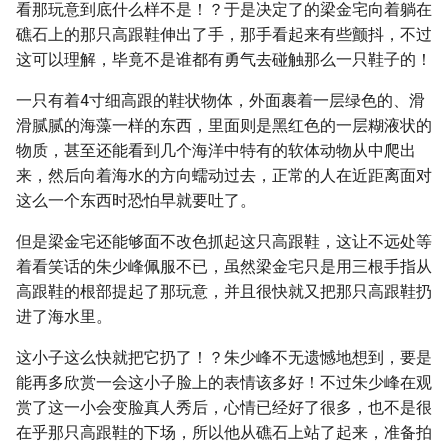
看那玩意到底什么样不是！？于是决定了的梁金宅向着躺在
礁石上的那只高跟鞋伸出了手，那手看起来有些颤抖，不过
这可以理解，毕竟不是谁都有勇气去碰触那么一只鞋子的！
一只有着4寸细高跟的鞋状物体，外面裹着一层绿色的、滑
滑腻腻的海藻一样的东西，里面则是黑红色的一层糊液状的
物质，甚至还能看到几个海洋中特有的软体动物从中爬出
来，然后向着海水的方向蠕动过去，正常的人在近距离面对
这么一个东西时恐怕早就要吐了。
但是梁金宅还能够面不改色抓起这只高跟鞋，这让不远处等
着看笑话的朱少峰佩服不已，虽然梁金宅只是用三根手指从
高跟鞋的根部提起了那玩意，并且很快就又把那只高跟鞋扔
进了海水里。
这小子这么快就把它扔了！？朱少峰不无遗憾地想到，要是
能再多欣赏一会这小子脸上的表情该多好！不过朱少峰在观
赏了这一小会变脸真人秀后，心情已经好了很多，也不是很
在乎那只高跟鞋的下场，所以他从礁石上站了起来，准备拍