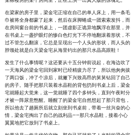
某栋楼房的某个房间里，正在上演一出真人版的惊魂记。
在梁家的房子里，梁金宅正缩在自己的单人床上，用一条毛
巾被将全身都蒙了起来，然后在床脚蜷成一团索索发抖，而
在房间窗台前的书桌上，一团虚影正诡异地飘浮在那里，并
在书桌上一盏护眼灯的惨白色灯光下不停地翻滚着形状，不
过不管怎么翻滚，它总是呈现出一个人头的形状，而人头的
脖颈处就是白天梁金宅从海里钓出的那只水晶高跟鞋！
发生了什么事情呢？这还要从十五分钟前说起，在海边吹了
一天海风的梁金宅回到家时已经精疲力尽了，所以他匆匆拔
了两口饭，冲了个凉后，就撇下兴致高昂的舅舅钻回了自己
的房子。随手把那只装着水晶鞋的背包扔到书桌上后，梁金
宅就睡起大觉来，这一觉就睡了四个多钟头，直到午夜时分
才被一阵尿意憋醒。睡醒了的梁金宅自然想起了那只背包，
所以他去了趟厕所后就立刻坐到书桌前，带着一丝兴奋的心
情，梁金宅掏出了自己的战利品——那只水晶鞋，接着小心
翼翼地把它放到了书桌上。