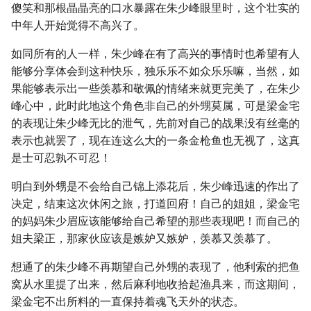
傻笑和那根晶晶亮的口水暴露在朱少峰眼里时，这个壮实的
中年人开始觉得不高兴了。
如同所有的人一样，朱少峰在有了高兴的事情时也希望有人
能够分享体会到这种快乐，独乐乐不如众乐乐嘛，当然，如
果能够表示出一些羡慕和敬佩的情绪来就更完美了，在朱少
峰心中，此时此地这个角色非自己的外甥莫属，可是梁金宅
的表现让朱少峰无比的泄气，先前对自己的战果没有丝毫的
表示也就罢了，现在连这么大的一条金枪鱼也无视了，这真
是士可忍孰不可忍！
明白到外甥是不会给自己锦上添花后，朱少峰迅速的作出了
决定，结束这次休闲之旅，打道回府！自己的姐姐，梁金宅
的妈妈朱少眉应该能够给自己希望的那些表现吧！而自己的
姐夫梁正，那家伙应该是嫉妒又嫉妒，羡慕又羡慕了。
想通了的朱少峰不再期望自己外甥的表现了，他利索的把鱼
窝从水里提了出来，然后麻利地收拾起渔具来，而这期间，
梁金宅不出所料的一直保持着魂飞天外的状态。