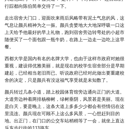
行踪都向陈伯简单交待了一下。
走出宿舍大门口，迎面吹来雨后风略带有泥土气息的风，这
气息让颜兵精神为之一振。颜兵贪婪地大大地深呼吸一口这
上天给予他最好的早上礼物，跑到宿舍旁边转弯处的小超市
随便买了一个面包跟一瓶牛奶，在路上一边走一边吃上这早
餐。
西都大学是国内有名的名牌大学，也由于这样市政府对她很
重视，建设得优雅美丽，就是现在的校学生宿舍部分是早期
建起，已经相当老旧而已。听说政府已经对此做出要重建校
舍的决定，只是颜兵有没这福气享受就是未知数了。
颜兵转过几条小道，踏上校园体育馆旁边通向正门的大道。
大道旁边种着两排杨柳树，绿树垂阴，风景甚是美丽。现在
是白天，要是晚上，这条大道上多多少少都会有些情侣在这
里流连。颜兵现在可顾不上这么多风景，一心想赶到目的
地。出正门，在门口的公交车站稍稍等了一会，就坐上直达
乐东步行街的113路车。