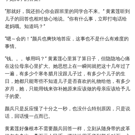
“那就好，我还担心你会跟班里的同学合不来。” 黄素莲听到
儿子的回答也相对放心地说。“你有什么事，立即打电话给
老妈哦。知道吗？”
“嗯～会的！”颜兵也爽快地答应，这事也不是什么有难度的
事情。
“钱。。。够用吗？” 黄素莲心里算了算日子，但隐隐地心痛
在这位母亲心里扩大。她思想上在一瞬间就把这十几年过了
一遍，有多少个寒冬腊月没跟儿子过，有多少个儿子的生
日，她都只能寄些不知道儿子是否喜欢的礼物给他，有多少
岁月，她，只能用钱来弥补她原来应该做的母亲应该给予儿
子的爱。
颜兵只是反应慢了十分之一秒，也没什么特别原因，只是说
话，回话慢一点而已。
黄素莲好像根本不需要颜兵回答一样，立刻从随身带的皮革