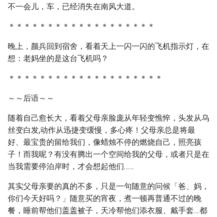
不一会儿，车，已经消失在南风大道。
＊＊＊＊＊＊＊＊＊＊＊＊＊＊＊＊＊＊＊
晚上，颜兵回到宿舍，看着天上一闪一闪的飞机指示灯，在
想：老妈坐的是这台飞机吗？
＊＊＊＊＊＊＊＊＊＊＊＊＊＊＊＊＊＊＊＊
～～后语～～
随着自己愈长大，看着父母亲脸庞从年轻变憔悴，头发从乌
丝变白发,动作从迅捷变缓慢，多心疼！父母亲总是将最
好、最宝贵的留给我们，像蜡烛不停的燃烧自己，照亮孩
子！而我呢？有没有腾出一个空间给我的父母，或者只是在
当我需要停泊岸时，才会想起他们……
其实父母亲要的真的不多，只是一句随意的问候「爸、妈，
你们今天好吗？」随意买的宵夜，煮一顿再普通不过的晚
餐，睡前帮他们盖盖被子，天冷帮他们添衣服、戴手套....都