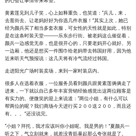
的心会让事情带来希望。
黄素莲见到儿子笑，心上如释重负，也笑道：“兵儿，来，
去逛街去。让老妈好好为你选几件衣服！”其实上次，她已
经为颜兵买了相当多套衣服，可女性的天性就是如此，特别
是在这条时装天堂―――乐东步行街。被老妈这么催促着，
颜兵一边感觉无奈，也是很开心的，只要老妈开心就好。另
一边厢，他还是想买一件围巾给老妈带去韩国好用，因为他
近来听天气预报说：这几天将有冷气流经过韩国。
走进阳光广场时装卖场，来到一家时装店内。
很多人在选着衣服，一位服务员看到颜兵跟黄素莲俩俩走了
进来，一下就以自己多年丰富营销经验感觉出这两位顾客是
有实力的。便微笑的迎上来说道：“两位小姐，有什么可以
帮两位的呢？我们商场今天进行买２００送２００，而且还
有。。。”还没说完。
“小姐？拜托，我才应该叫你小姐呢。我是男的！”夏颜兵一
听之下，气立刻就来，就差没青筋暴起那么夸张就是了。