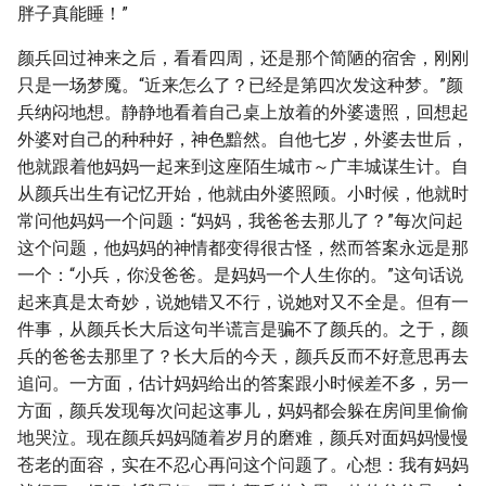
胖子真能睡！”
颜兵回过神来之后，看看四周，还是那个简陋的宿舍，刚刚
只是一场梦魇。“近来怎么了？已经是第四次发这种梦。”颜
兵纳闷地想。静静地看着自己桌上放着的外婆遗照，回想起
外婆对自己的种种好，神色黯然。自他七岁，外婆去世后，
他就跟着他妈妈一起来到这座陌生城市～广丰城谋生计。自
从颜兵出生有记忆开始，他就由外婆照顾。小时候，他就时
常问他妈妈一个问题：“妈妈，我爸爸去那儿了？”每次问起
这个问题，他妈妈的神情都变得很古怪，然而答案永远是那
一个：“小兵，你没爸爸。是妈妈一个人生你的。”这句话说
起来真是太奇妙，说她错又不行，说她对又不全是。但有一
件事，从颜兵长大后这句半谎言是骗不了颜兵的。之于，颜
兵的爸爸去那里了？长大后的今天，颜兵反而不好意思再去
追问。一方面，估计妈妈给出的答案跟小时候差不多，另一
方面，颜兵发现每次问起这事儿，妈妈都会躲在房间里偷偷
地哭泣。现在颜兵妈妈随着岁月的磨难，颜兵对面妈妈慢慢
苍老的面容，实在不忍心再问这个问题了。心想：我有妈妈