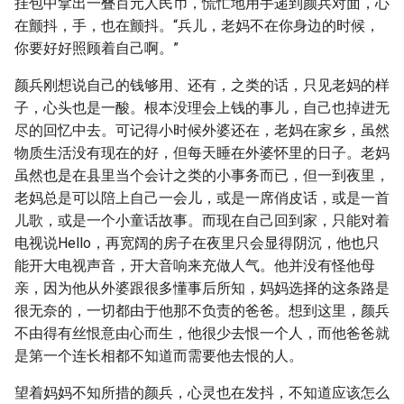
挂包中拿出一叠百元人民币，慌忙地用手递到颜兵对面，心
在颤抖，手，也在颤抖。“兵儿，老妈不在你身边的时候，
你要好好照顾着自己啊。”
颜兵刚想说自己的钱够用、还有，之类的话，只见老妈的样
子，心头也是一酸。根本没理会上钱的事儿，自己也掉进无
尽的回忆中去。可记得小时候外婆还在，老妈在家乡，虽然
物质生活没有现在的好，但每天睡在外婆怀里的日子。老妈
虽然也是在县里当个会计之类的小事务而已，但一到夜里，
老妈总是可以陪上自己一会儿，或是一席俏皮话，或是一首
儿歌，或是一个小童话故事。而现在自己回到家，只能对着
电视说Hello，再宽阔的房子在夜里只会显得阴沉，他也只
能开大电视声音，开大音响来充做人气。他并没有怪他母
亲，因为他从外婆跟很多懂事后所知，妈妈选择的这条路是
很无奈的，一切都由于他那不负责的爸爸。想到这里，颜兵
不由得有丝恨意由心而生，他很少去恨一个人，而他爸爸就
是第一个连长相都不知道而需要他去恨的人。
望着妈妈不知所措的颜兵，心灵也在发抖，不知道应该怎么