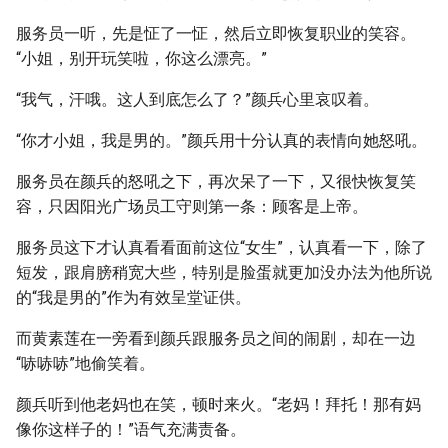
服务员一听，先是怔了一怔，然后立即恢复职业的笑容。
“小姐，别开玩笑啦，你这么漂亮。”
“我气，汗哦。这人到底怎么了？”颜兵心里哀叹着。
“你才小姐，我是男的。”颜兵用十分认真的表情向她怒吼。
服务员在颜兵的怒吼之下，再次呆了一下，又很快恢复笑
容，只因阳光广场员工守则第一条：顾客是上帝。
服务员这下才认真看看面前这位“女生”，认真看一下，除了
短发，跟肩膀稍宽大些，特别是脸蛋就更加没办法为他所说
的“我是男的”作为有效呈堂证供。
而黄素莲在一旁看到颜兵跟服务员之间的闹剧，却在一边
“哧哧哧”地偷笑着。
颜兵听到他老妈也在笑，顿时来火。“老妈！拜托！那有妈
像你这样子的！”语气充满责备。