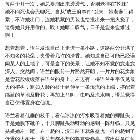
每两个月一次，她总要溜出来透透气，否则老待在“抡庄”，
她不闷死也会无聊死。自从“成王府事件”以来，她老爹盯得
紧，不许她出门，连她私藏的男装也给搜出来一把火挠了，
逼得她只好用偷的。唉！她暗自叹气，日子是愈来愈难过
啊！
想着想着，语兰发现自己正走进一条小路，道路两旁开满了
不知名的花朵，夹带着几许的清香。她知道自己可能已经误
闯某人的土地了，可是当下的美景，让她不知不觉的愈走愈
深入。突然间，语兰的眼前一片豁然开朗，一片片的花瓣象
是雪花般缓缓落在语兰的身上。左边有一棵语兰生平仅见最
大的榕树，粗如人腰的枝干延伸至一条溪流的上端，搭配着
绵延的草地及野花，再加上马叫、虫鸣及流水响，语兰觉得
自己仿佛置身在仙境。
语兰看着低垂的枝干，看似冰凉的河水吸引着她的卿趾头，
于是她脱下靴子，十只脚趾头动呀动的感到一阵舒畅。只见
姑娘她左一蹬、右一爬的，没三两下就象壁虎一样的爬到了
低垂的大树干。语兰想都不想的将裤管卷高，露出两条白葱