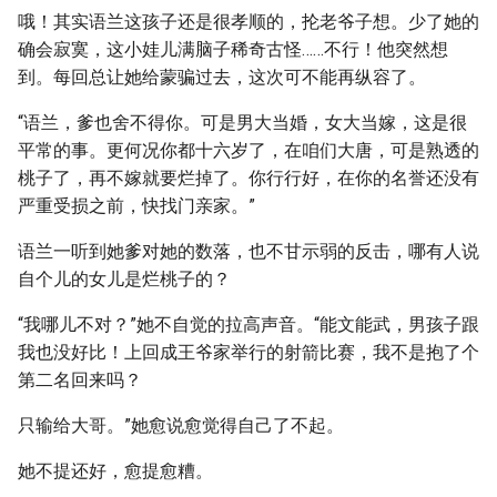
哦！其实语兰这孩子还是很孝顺的，抡老爷子想。少了她的
确会寂寞，这小娃儿满脑子稀奇古怪……不行！他突然想
到。每回总让她给蒙骗过去，这次可不能再纵容了。
“语兰，爹也舍不得你。可是男大当婚，女大当嫁，这是很
平常的事。更何况你都十六岁了，在咱们大唐，可是熟透的
桃子了，再不嫁就要烂掉了。你行行好，在你的名誉还没有
严重受损之前，快找门亲家。”
语兰一听到她爹对她的数落，也不甘示弱的反击，哪有人说
自个儿的女儿是烂桃子的？
“我哪儿不对？”她不自觉的拉高声音。“能文能武，男孩子跟
我也没好比！上回成王爷家举行的射箭比赛，我不是抱了个
第二名回来吗？
只输给大哥。”她愈说愈觉得自己了不起。
她不提还好，愈提愈糟。