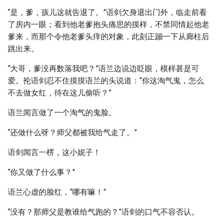
“是，爹，孩儿这就告退了。”语剑欠身退出门外，临走前看
了房内一眼；看到他老爹抱头痛思的摸样，不禁同情起他老
爹来，而那个令他老爹头痒的对象，此刻正蹦一下从廊柱后
跳出来。
“大哥，爹没再数落我吧？”语兰边说边眨眼，模样甚是可
爱。抡语剑忍不住摸摸语兰的头说道：“你这淘气鬼，怎么
不去做女红，待在这儿偷听？”
语兰闻言做了一个淘气的鬼脸。
“还做什么呀？师父都被我给气走了。”
语剑闻言一楞，这小妮子！
“你又做了什么事？”
语兰心虚的脸红，“哪有嘛！”
“没有？那师父是教谁给气跑的？”语剑的口气不容否认。