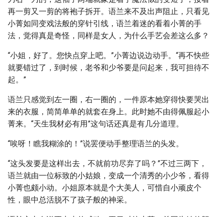
再一剪又一剪的将袍子拆开。语兰来不及出声阻止，只看见
小菁如同变戏法般的穿针引线，语兰着迷的看着小菁的手
法，觉得真是奇怪，同样是女人，为什么手艺会差这么多？
“小姐，好了。您快点穿上吧。”小菁边说边动手。“再不快些
就要错过了，到时候，老爷和少爷要是问起来，我可担待不
起。”
语兰只感觉到左一圈，右一圈的，一件原本她穿得快要哭出
来的衣服，简简单单的就套在身上。此时她不由得佩服起小
菁来。“天生我材必有用”这句话还真是有几分道理。
“唉呀！瞧我糊涂的！”说罢便动手整理语兰的头发。
“这头发要是这样出去，不就前功尽弃了吗？”不过三两下，
语兰就由一位标致的小姑娘，变成一个清秀的小少爷，看得
小菁也颇小动。小姐原本就是个大美人，可惜自小顽皮个
性，眼中总活脱不了孩子般的神采。