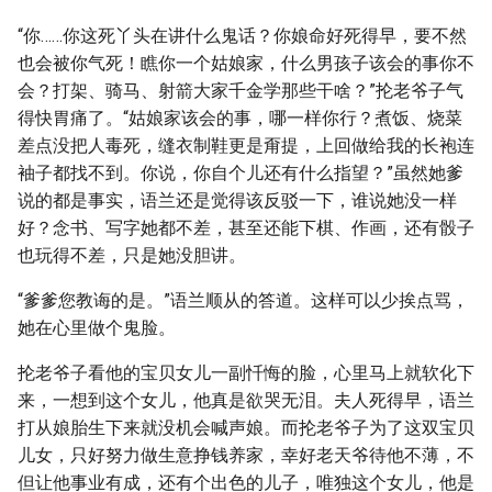
“你……你这死丫头在讲什么鬼话？你娘命好死得早，要不然
也会被你气死！瞧你一个姑娘家，什么男孩子该会的事你不
会？打架、骑马、射箭大家千金学那些干啥？”抡老爷子气
得快胃痛了。“姑娘家该会的事，哪一样你行？煮饭、烧菜
差点没把人毒死，缝衣制鞋更是甭提，上回做给我的长袍连
袖子都找不到。你说，你自个儿还有什么指望？”虽然她爹
说的都是事实，语兰还是觉得该反驳一下，谁说她没一样
好？念书、写字她都不差，甚至还能下棋、作画，还有骰子
也玩得不差，只是她没胆讲。
“爹爹您教诲的是。”语兰顺从的答道。这样可以少挨点骂，
她在心里做个鬼脸。
抡老爷子看他的宝贝女儿一副忏悔的脸，心里马上就软化下
来，一想到这个女儿，他真是欲哭无泪。夫人死得早，语兰
打从娘胎生下来就没机会喊声娘。而抡老爷子为了这双宝贝
儿女，只好努力做生意挣钱养家，幸好老天爷待他不薄，不
但让他事业有成，还有个出色的儿子，唯独这个女儿，他是