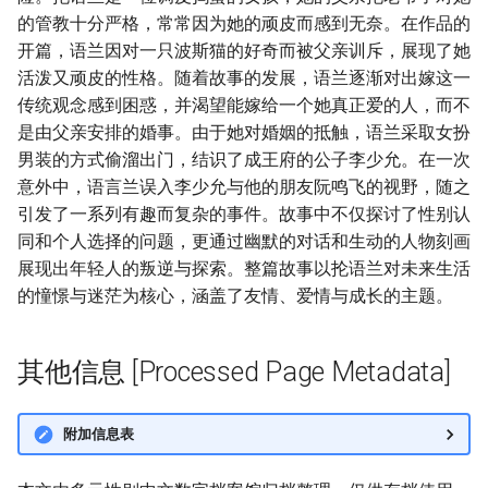
的管教十分严格，常常因为她的顽皮而感到无奈。在作品的
开篇，语兰因对一只波斯猫的好奇而被父亲训斥，展现了她
活泼又顽皮的性格。随着故事的发展，语兰逐渐对出嫁这一
传统观念感到困惑，并渴望能嫁给一个她真正爱的人，而不
是由父亲安排的婚事。由于她对婚姻的抵触，语兰采取女扮
男装的方式偷溜出门，结识了成王府的公子李少允。在一次
意外中，语言兰误入李少允与他的朋友阮鸣飞的视野，随之
引发了一系列有趣而复杂的事件。故事中不仅探讨了性别认
同和个人选择的问题，更通过幽默的对话和生动的人物刻画
展现出年轻人的叛逆与探索。整篇故事以抡语兰对未来生活
的憧憬与迷茫为核心，涵盖了友情、爱情与成长的主题。
其他信息 [Processed Page Metadata]
附加信息表