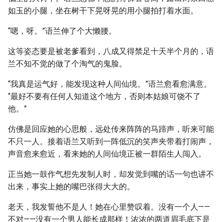
如玉的小腿，坐在树干下晃呀晃的用小腿拍打着水面。
“嗯，呀。”语兰伸了个大懒腰。
这等姿态要是被老爹看到，八成又得禁足十天半个月的，语
兰不知不觉的做了个淘气的鬼脸。
“我真是运气好，能发现这种人间仙境。”语兰愈看愈满意。
“最好不要有任何人知道这个地方，否则本姑娘可饶不了
他。”
仿佛是回应她的心思般，远处传来阵阵的马蹄声，听来可能
不只一人。接着语兰又听到一阵低沉的笑声夹带着打闹声，
声音愈来愈近，看来她的人间仙境正被一群陌生人闯入。
正当她一鼓作气想先发制人时，却发觉到嘴的话一句也讲不
出来，事实上她的嘴巴张得大大的。
老天，我发誓他不是人！她在心里赞叹着。没有一个人——
不对——没有一个男人能长成那样！浓浓的两道眉毛底下是