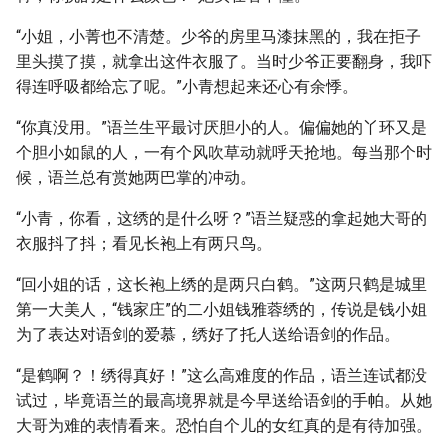
“小姐，小菁也不清楚。少爷的房里马漆抹黑的，我在拒子
里头摸了摸，就拿出这件衣服了。当时少爷正要翻身，我吓
得连呼吸都给忘了呢。”小青想起来还心有余悸。
“你真没用。”语兰生平最讨厌胆小的人。偏偏她的丫环又是
个胆小如鼠的人，一有个风吹草动就呼天抢地。每当那个时
候，语兰总有赏她两巴掌的冲动。
“小青，你看，这绣的是什么呀？”语兰疑惑的拿起她大哥的
衣服抖了抖；看见长袍上有两只鸟。
“回小姐的话，这长袍上绣的是两只白鹤。”这两只鹤是城里
第一大美人，“钱家庄”的二小姐钱雅蓉绣的，传说是钱小姐
为了表达对语剑的爱慕，绣好了托人送给语剑的作品。
“是鹤啊？！绣得真好！”这么高难度的作品，语兰连试都没
试过，毕竟语兰的最高境界就是今早送给语剑的手帕。从她
大哥为难的表情看来。恐怕自个儿的女红真的是有待加强。