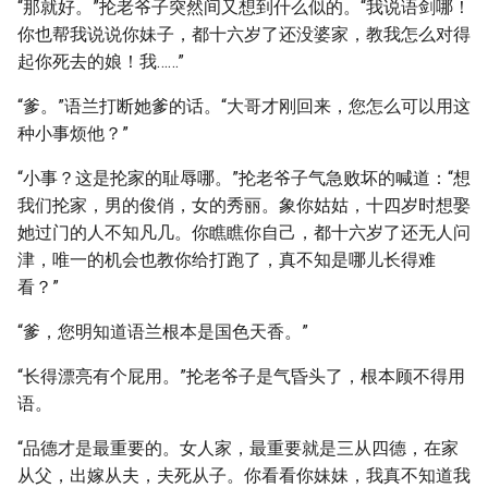
“那就好。”抡老爷子突然间又想到什么似的。“我说语剑哪！
你也帮我说说你妹子，都十六岁了还没婆家，教我怎么对得
起你死去的娘！我……”
“爹。”语兰打断她爹的话。“大哥才刚回来，您怎么可以用这
种小事烦他？”
“小事？这是抡家的耻辱哪。”抡老爷子气急败坏的喊道：“想
我们抡家，男的俊俏，女的秀丽。象你姑姑，十四岁时想娶
她过门的人不知凡几。你瞧瞧你自己，都十六岁了还无人问
津，唯一的机会也教你给打跑了，真不知是哪儿长得难
看？”
“爹，您明知道语兰根本是国色天香。”
“长得漂亮有个屁用。”抡老爷子是气昏头了，根本顾不得用
语。
“品德才是最重要的。女人家，最重要就是三从四德，在家
从父，出嫁从夫，夫死从子。你看看你妹妹，我真不知道我