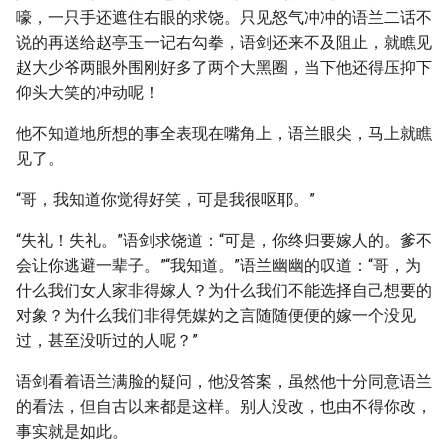
嚎，一只手还遮住右眼的求饶。只见怒气冲冲的语兰二话不
说的再送给赵亭玉一记右勾拳，语剑还来不及阻止，就瞧见
赵大少爷两眼外围刚好多了两个大黑圈，当下他还得压抑下
仰头大笑的冲动呢！
他不知道地所想的事全表现在嘴角上，语兰眼尖，马上就瞧
见了。
“哥，我知道你觉得好笑，可是我很呕耶。”
“失礼！失礼。”语剑求饶道：“可是，你终归要嫁人的。爹不
会让你逃避一辈子。”“我知道。”语兰幽幽的叹道：“哥，为
什么我们女人家非得嫁人？为什么我们不能选择自己想要的
对象？为什么我们非得凭媒妁之言随随便便的嫁一个没见
过，甚至没听过的人呢？”
语剑看着语兰满脸的疑问，他没答案，虽然他十分同意语兰
的看法，但自古以来都是这样。别人没改，也由不得你改，
事实就是如此。