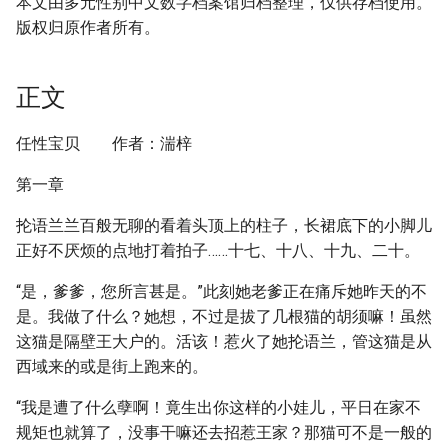
本文由多元性别中文数字档案馆归档整理，仅供存档使用。
版权归原作者所有。
正文
任性宝贝 作者：湍梓
第一章
抡语兰兰百般无聊的看着头顶上的柱子，长裙底下的小脚儿
正好不厌烦的点地打着拍子……十七、十八、十九、二十。
“是，爹爹，您所言甚是。”此刻她老爹正在痛斥她昨天的不
是。我做了什么？她想，不过是拔了几根猫的胡须嘛！虽然
这猫是隔壁王大户的。活该！惹火了她抡语兰，管这猫是从
西域来的或是街上跑来的。
“我是遭了什么孽啊！竟生出你这样的小娃儿，平日在家不
规矩也就算了，没事干嘛还去招惹王家？那猫可不是一般的