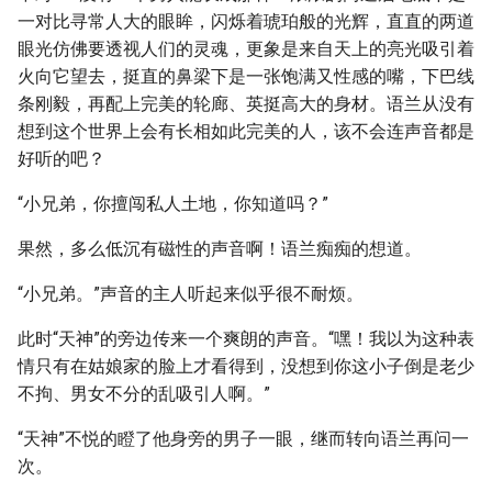
一对比寻常人大的眼眸，闪烁着琥珀般的光辉，直直的两道
眼光仿佛要透视人们的灵魂，更象是来自天上的亮光吸引着
火向它望去，挺直的鼻梁下是一张饱满又性感的嘴，下巴线
条刚毅，再配上完美的轮廊、英挺高大的身材。语兰从没有
想到这个世界上会有长相如此完美的人，该不会连声音都是
好听的吧？
“小兄弟，你擅闯私人土地，你知道吗？”
果然，多么低沉有磁性的声音啊！语兰痴痴的想道。
“小兄弟。”声音的主人听起来似乎很不耐烦。
此时“天神”的旁边传来一个爽朗的声音。“嘿！我以为这种表
情只有在姑娘家的脸上才看得到，没想到你这小子倒是老少
不拘、男女不分的乱吸引人啊。”
“天神”不悦的瞪了他身旁的男子一眼，继而转向语兰再问一
次。