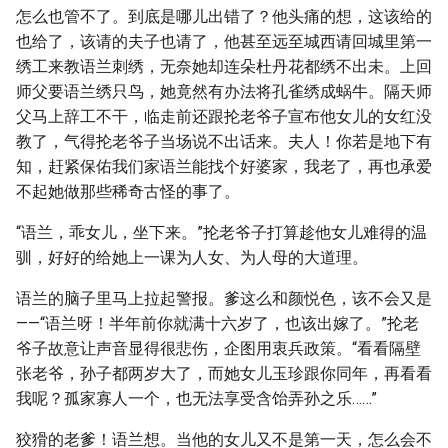
怎么也管不了。到底是哪儿出错了？他头痛的想，这该给的
也给了，该请的夫子也请了，他甚至远至城西请回城里第一
绣工来教语兰刺绣，无奈她却连朵杜丹花都绣不出未。上回
师父要语兰绣只鸟，她竟然有办法将孔雀绣成蜗牛。隔天师
父马上辞工不干，临走前还跟抡老爷子宣布他女儿的女红没
教了，气得抡老爷子当场说不出话来。夫人！你若是地下有
知，赶紧保佑我们家语兰能找个好婆家，我老了，再也承爱
不起她做那些稀奇古怪的事了。
“语兰，乖女儿，坐下来。”抡老爷子打算趁他女儿难得的温
驯，好好的给她上一课为人女、为人母的大道理。
语兰的脑子里马上拉起警报。爹这么和颜悦色，该不会又是
——“语兰呀！半年前你就满十六岁了，也该出嫁了。”抡老
爷子故意让声音显得很悲伤，企图用衷兵政策。“看看隔壁
张老爷，孙子都两岁大了，而她女儿玉珍跟你同年，再看看
我呢？孤家寡人一个，也无法享受含饴弄孙之乐……”
狡猾的老爹！语兰想。当他的女儿又不是第一天，怎么会不