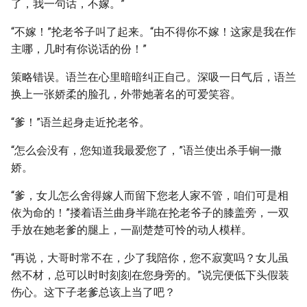
了，我一句话，不嫁。”
“不嫁！”抡老爷子叫了起来。“由不得你不嫁！这家是我在作
主哪，几时有你说话的份！”
策略错误。语兰在心里暗暗纠正自己。深吸一日气后，语兰
换上一张娇柔的脸孔，外带她著名的可爱笑容。
“爹！”语兰起身走近抡老爷。
“怎么会没有，您知道我最爱您了，”语兰使出杀手锏一撒
娇。
“爹，女儿怎么舍得嫁人而留下您老人家不管，咱们可是相
依为命的！”搂着语兰曲身半跪在抡老爷子的膝盖旁，一双
手放在她老爹的腿上，一副楚楚可怜的动人模样。
“再说，大哥时常不在，少了我陪你，您不寂寞吗？女儿虽
然不材，总可以时时刻刻在您身旁的。”说完便低下头假装
伤心。这下子老爹总该上当了吧？