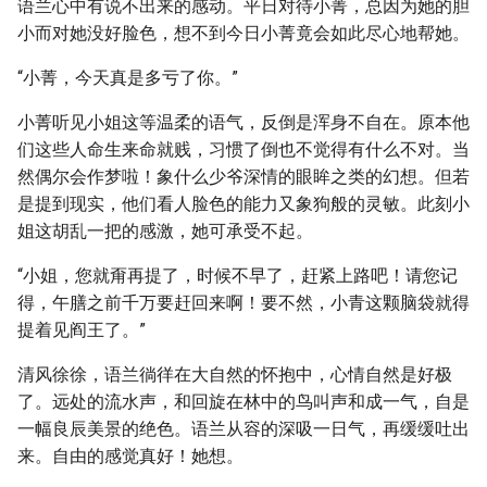
语兰心中有说不出来的感动。平日对待小菁，总因为她的胆
小而对她没好脸色，想不到今日小菁竟会如此尽心地帮她。
“小菁，今天真是多亏了你。”
小菁听见小姐这等温柔的语气，反倒是浑身不自在。原本他
们这些人命生来命就贱，习惯了倒也不觉得有什么不对。当
然偶尔会作梦啦！象什么少爷深情的眼眸之类的幻想。但若
是提到现实，他们看人脸色的能力又象狗般的灵敏。此刻小
姐这胡乱一把的感激，她可承受不起。
“小姐，您就甭再提了，时候不早了，赶紧上路吧！请您记
得，午膳之前千万要赶回来啊！要不然，小青这颗脑袋就得
提着见阎王了。”
清风徐徐，语兰徜徉在大自然的怀抱中，心情自然是好极
了。远处的流水声，和回旋在林中的鸟叫声和成一气，自是
一幅良辰美景的绝色。语兰从容的深吸一日气，再缓缓吐出
来。自由的感觉真好！她想。