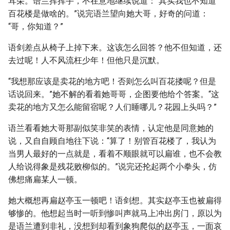
耳朵。语兰挥挥手，不在意地继续说道：“其实我也不知道
百花楼是做啥的。”说完语兰望向她大哥，好奇的问道：
“哥，你知道？”
语剑差点从椅子上掉下来。这该怎么回答？他不但知道，还
去过呢！人不风流枉少年！但他只是沉默。
“我想那应该是卖花的地方吧！否则怎么叫百花搂呢？但是
话说回来。”她不解的看着她哥哥，企图要他给个答案。“这
卖花的地方又怎么能留宿呢？人们睡哪儿？花园上头吗？”
语兰看看她大哥那副似笑非笑的表情，认定他是同意她的
说，又自自顾自地往下说：“算了！别管百花楼了，我认为
当男人最好的一点就是，看着不顺眼就可以扁谁，也不会教
人给说得象是残花败柳似的。”说完还抡起两个小拳头，仿
佛想痛扁某人一顿。
她大概想再扁赵亭玉一顿吧！语剑想。其实赵亭玉也被扁得
够惨的。他想起当时一听到惨叫声就马上冲出房门，原以为
是语兰遭到非礼，没想到却看到象狗爬似的赵亭玉，一面哀