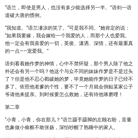
“语兰，即使是男人，也没有多少能选择另一半。”语剑一语
道破大唐的惯例。
“我知道。”语兰凄凉的笑了。“可是我不同。”她肯定的说：
“如果我要嫁，我会嫁给一个我爱的人，而那个人也爱我。
他一定会有我喜爱的一切，英俊、潇洒、深情，还有最重真
的一点——宠爱我。”
语剑看着她作梦的神情，心中不禁怀疑，那个男人除了他之
外还会有另一个吗？他这个与众不同的妹妹作梦是不是过头
了？但是他不忍心戳破她的梦，毕竟她能作梦的日子已经不
多了。依照他老爹的个性，要不了一个月就会倒贴某家公子
爷请他来提亲。到时候要怎么救她，还有待他琢磨哩！
第二章
“小青，小青，你在那儿？”语兰蹑手蹑脚的左顾右盼，音量
也象做小偷般不敢张扬，深怕吵醒了熟睡中的家人。