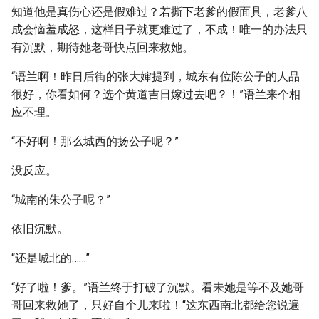
知道他是真伤心还是假难过？若撕下老爹的假面具，老爹八
成会恼羞成怒，这样日子就更难过了，不成！唯一的办法只
有沉默，期待她老哥快点回来救她。
“语兰啊！昨日后街的张大婶提到，城东有位陈公子的人品
很好，你看如何？选个黄道吉日嫁过去吧？！”语兰来个相
应不理。
“不好啊！那么城西的扬公子呢？”
没反应。
“城南的朱公子呢？”
依旧沉默。
“还是城北的……”
“好了啦！爹。”语兰终于打破了沉默。看未她是等不及她哥
哥回来救她了，只好自个儿来啦！“这东西南北都给您说遍