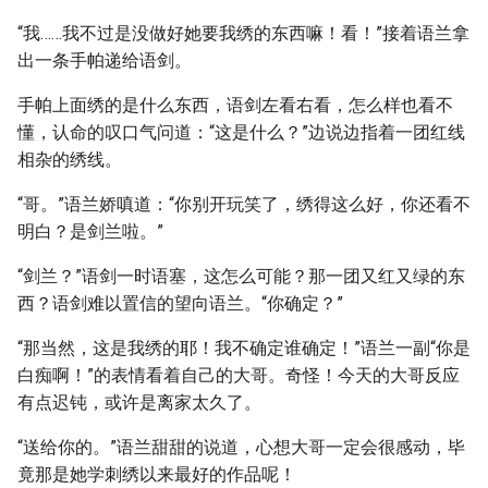
“我……我不过是没做好她要我绣的东西嘛！看！”接着语兰拿
出一条手帕递给语剑。
手帕上面绣的是什么东西，语剑左看右看，怎么样也看不
懂，认命的叹口气问道：“这是什么？”边说边指着一团红线
相杂的绣线。
“哥。”语兰娇嗔道：“你别开玩笑了，绣得这么好，你还看不
明白？是剑兰啦。”
“剑兰？”语剑一时语塞，这怎么可能？那一团又红又绿的东
西？语剑难以置信的望向语兰。“你确定？”
“那当然，这是我绣的耶！我不确定谁确定！”语兰一副“你是
白痴啊！”的表情看着自己的大哥。奇怪！今天的大哥反应
有点迟钝，或许是离家太久了。
“送给你的。”语兰甜甜的说道，心想大哥一定会很感动，毕
竟那是她学刺绣以来最好的作品呢！