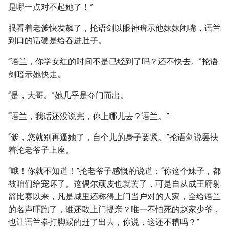
是哪一点对不起她了！”
眼看着老爹快发飙了，抡语剑以眼神暗示他妹妹闭嘴，语兰
到口的话硬是给吞进肚子。
“语兰，你学女红的时间不是已经到了吗？还不快去。”抡语
剑暗示她快走。
“是，大哥。”她几乎是夺门而出。
“语兰，我话还没说完，你上哪儿去？语兰。”
“爹，您就别再逼她了，自个儿的身子要紧。”抡语剑说罢扶
着抡老爷子上座。
“哦！你就不知道！”抡老爷子感慨的说道：“你这个妹子，都
被咱们给宠坏了。这偶尔顽皮也就罢了，可是自从成王府射
箭比赛以来，凡是城里还称得上门当户对的人家，全给语兰
的名声吓跑了，谁还敢上门提亲？唯一不怕死的赵家少爷，
也让语兰拳打脚踢的赶了出去，你说，这还不糟吗？”