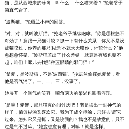
猫，是从西域来的珍禽，叫什么……什么猫来着？”抡老爷子
简直气昏了。
“波斯猫。”抡语兰小声的回答。
“对、对，就叫波斯猫。”抡老爷子继续咆哮。“你是哪根筋不
对劲了！竟跟一只猫计较？抓一下有什么关系，你又不是没
被猫咬过，你养的那只‘糊涂’不就天天咬你，计较什么？”他
愈想愈怀疑。“波斯猫若出了什么差错，就算是有钱也赔不
起，咱们上哪儿去找那种蓝眼睛的邪门猫！”
“爹爹，是波斯猫，不是‘波西猫’。”抡语兰偷窥她爹爹，看
他是否气消了。一、二、三，没事了。
她展开一个淘气的笑容，嘴角两边的梨涡也跟着浮现。
“是嘛！爹爹，那只猫真的很讨厌吧！老是摆出一副神气的
样子，偏偏糊涂又喜欢它。我为了成全糊涂，只好去‘请’它
过来。怎知它又是抓，又是咬我的？我也不是故意的，只不
过是气不过嘛。”她愈想愈有理，对嘛！就是这样。