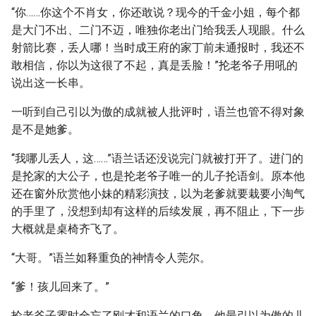
“你……你这个不肖女，你还敢说？现今的千金小姐，每个都
是大门不出、二门不迈，唯独你老出门给我丢人现眼。什么
射箭比赛，丢人哪！当时成王府的家丁前未通报时，我还不
敢相信，你以为这很了不起，真是丢脸！”抡老爷子用吼的
说出这一长串。
一听到自己引以为傲的成就被人批评时，语兰也管不得对象
是不是她爹。
“我哪儿丢人，这……”语兰话还没说完门就被打开了。进门的
是抡家的大公子，也是抡老爷子唯一的儿子抡语剑。原本他
还在窗外欣赏他小妹的精彩演技，以为老爹就要栽要小淘气
的手里了，没想到却有这样的后续发展，再不阻止，下一步
大概就是桌椅齐飞了。
“大哥。”语兰如释重负的神情令人莞尔。
“爹！孩儿回来了。”
抡老爷子霎时全忘了刚才和语兰的口角，他最引以为傲的儿