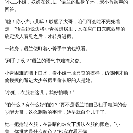
“小……小姐，奴婢在这儿。”语兰的贴身丫环，宋小菁颤声的
回答。
“嘘！你小声点儿嘛！吵醒了大哥，咱们可会吃不完兜着
走。”语兰边说边将小青拉进房里，又在房门口东瞧西望的
确定没人看见之后，才转身进房。
一转身，语兰便盯着小菁手中的包袱看。
“到手了没？”语兰的语气中难掩兴奋。
小青困难的咽下口水，看小姐一脸兴奋的摸样，仿佛刚才偷
偷摸摸的遛进大少爷房里偷衣服的人是她。
“小姐，衣服在这儿，我好怕哦！”
“怕什么？有什么好怕的？”要不是语兰怕自己粗手粗脚的会
吵醒大哥，这么刺激的事情，她早就自个儿干了。
她一把抢过衣服，在昏暗的烛火下辨认衣服的颜色。“小
菁，你挑的是什么颜色？”她实在看不懂。