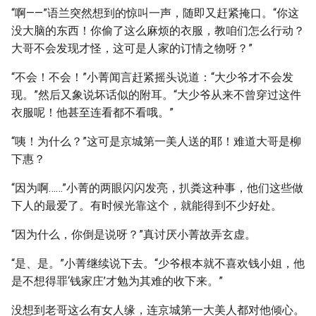
“啊——”语兰突然想到的惊叫一声，随即又赶紧掩口。“你这
没大脑的东西！你偷了这么麻烦的衣服，教咱们怎么行动？
大哥不会发现才怪，这可是人家的订情之物呀？”
“不会！不会！”小菁闻言赶紧摇头说道：“大少爷才不会发
现。”然后又象说坏话似的附耳。“大少爷从来不曾穿过这件
衣服呢！他甚至连看都不看哦。”
“咦！为什么？”这可是京城第一美人送的耶！难道大哥是柳
下惠？
“因为啊……”小菁的两眼闪闪发亮，扒粪这种事，他们这些做
下人的最爱了。有时候光靠这个，就能得到不少好处。
“因为什么，你倒是说呀？”真讨厌小菁故弄玄虚。
“是、是。”小菁继续说下去。“少爷根本就不喜欢钱小姐，他
是不想得罪‘钱家庄’才勉为其难的收下来。”
没想到老哥这么有女人缘，连京城第一大美人都对他倾心。