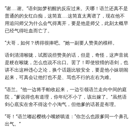
“谢……谢。”语剑如梦初醒的反应过来。天哪！语兰还真不是
普通的的女红白痴，这简直……这简直太离谱了，现在他不
用追问师父为什么会气得离开，要是他是师父，此刻太概早
已经气得吐血而亡了。
“大哥，如何？绣得很捧吧。”她一副要人赞美的模样。
语剑清清喉咙，试图说些赞美的话，但是，奇怪，这声音就
是粳在喉咙，怎么也说不出口。罢了！即使狡猾的语剑，也
讲不出这种违心之论，换个话题比较安全，要是他小妹胡闹
起来，可真会让他打也不是、骂也不行的左右为难。
“语兰。”他一边将手帕收起来，一边引领语兰走向中间的庭
院，“爹说得也有道理，你年纪不小了，该出嫁了。”虽然语
剑心底实在舍不得这个小淘气，但他爹的话甚是有理。
“哥！”语兰嘟起樱桃小嘴娇嗔道：“你怎么也跟爹同一个鼻孔
出气。”