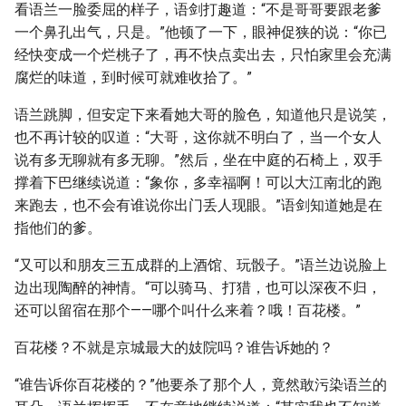
看语兰一脸委屈的样子，语剑打趣道：“不是哥哥要跟老爹
一个鼻孔出气，只是。”他顿了一下，眼神促狭的说：“你已
经快变成一个烂桃子了，再不快点卖出去，只怕家里会充满
腐烂的味道，到时候可就难收拾了。”
语兰跳脚，但安定下来看她大哥的脸色，知道他只是说笑，
也不再计较的叹道：“大哥，这你就不明白了，当一个女人
说有多无聊就有多无聊。”然后，坐在中庭的石椅上，双手
撑着下巴继续说道：“象你，多幸福啊！可以大江南北的跑
来跑去，也不会有谁说你出门丢人现眼。”语剑知道她是在
指他们的爹。
“又可以和朋友三五成群的上酒馆、玩骰子。”语兰边说脸上
边出现陶醉的神情。“可以骑马、打猎，也可以深夜不归，
还可以留宿在那个——哪个叫什么来着？哦！百花楼。”
百花楼？不就是京城最大的妓院吗？谁告诉她的？
“谁告诉你百花楼的？”他要杀了那个人，竟然敢污染语兰的