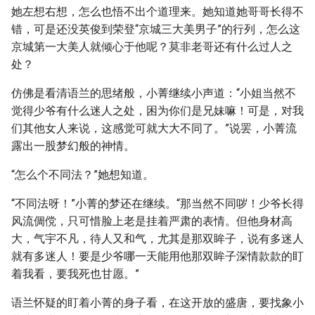
她左想右想，怎么也悟不出个道理来。她知道她哥哥长得不
错，可是还没英俊到荣登“京城三大美男子”的行列，怎么这
京城第一大美人就倾心于他呢？莫非老哥还有什么过人之
处？
仿佛是看清语兰的思绪般，小菁继续小声道：“小姐当然不
觉得少爷有什么迷人之处，困为你们是兄妹嘛！可是，对我
们其他女人来说，这感觉可就大大不同了。”说罢，小菁流
露出一股梦幻般的神情。
“怎么个不同法？”她想知道。
“不同法呀！”小菁的梦还在继续。“那当然不同哕！少爷长得
风流倜傥，只可惜脸上老是挂着严肃的表情。但他身材高
大，气宇不凡，待人又和气，尤其是那双眸子，说有多迷人
就有多迷人！要是少爷哪一天能用他那双眸子深情款款的盯
着我看，要我死也甘愿。”
语兰怀疑的盯着小菁的身子看，在这开放的盛唐，要找象小