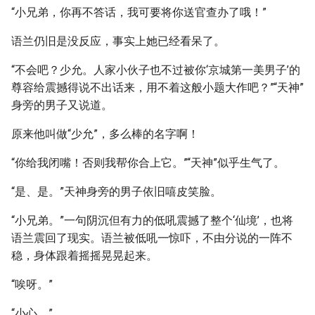
“小兄弟，你再不答话，我可要将你送官查办了哦！”
语兰仍旧是没反应，事实上她已经看呆了。
“不会吧？少允。人家小伙子也不过被你‘京城第一美男子’的
尊容给震撼得说不出话来，用不着这般小题大作吧？”“天神”
身旁的男子又说道。
原来他叫做“少允”，多么棒的名字啊！
“你给我闭嘴！否则我帮你合上它。”“天神”似乎生气了。
“是、是。”天神身旁的男子依旧嘻皮笑脸。
“小兄弟。”一句阴沉但有力的低吼震撼了整个‘仙境’，也将
语兰震回了现实。语兰被低吼一惊吓，不由分说的一阵不
稳，身体跟着摇摇晃晃起来。
“唉呀。”
“小心。”