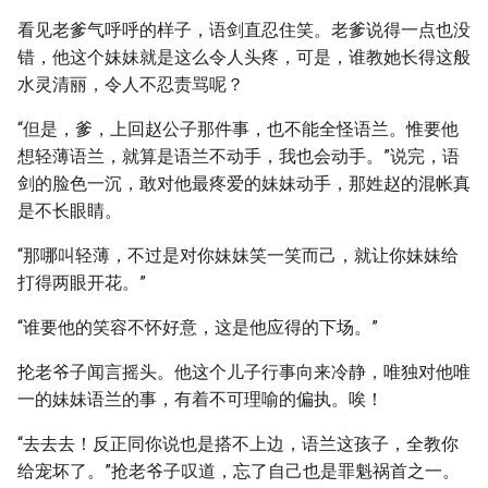
看见老爹气呼呼的样子，语剑直忍住笑。老爹说得一点也没
错，他这个妹妹就是这么令人头疼，可是，谁教她长得这般
水灵清丽，令人不忍责骂呢？
“但是，爹，上回赵公子那件事，也不能全怪语兰。惟要他
想轻薄语兰，就算是语兰不动手，我也会动手。”说完，语
剑的脸色一沉，敢对他最疼爱的妹妹动手，那姓赵的混帐真
是不长眼睛。
“那哪叫轻薄，不过是对你妹妹笑一笑而己，就让你妹妹给
打得两眼开花。”
“谁要他的笑容不怀好意，这是他应得的下场。”
抡老爷子闻言摇头。他这个儿子行事向来冷静，唯独对他唯
一的妹妹语兰的事，有着不可理喻的偏执。唉！
“去去去！反正同你说也是搭不上边，语兰这孩子，全教你
给宠坏了。”抢老爷子叹道，忘了自己也是罪魁祸首之一。