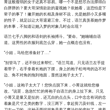
菁这般瘦弱的女子还真不容易。哪一个不是想尽办法撑得白
白胖胖的？要大哥深情款款的凝视她？依她看，这恐怕是下
辈子的事了！撇开她的长相及身材不说，光是她胆小又多嘴
的性子，就足以让大哥退避三舍。不过，语兰真羡慕她作梦
的本事，不知道让她入梦的对象几时会出现？
语兰七手八脚的和语剑的长袖搏斗。“要命。”她喃哺自语
道。这男性的衣服到底怎么穿，她一点概念也没有。
“小姐，马给您准备好了……”
“别管马了，还不快过来帮忙。”语兰骂道。只见语兰左手提
着带子，右手拿着长袍的下摆，身上的袍子松垮垮的边不对
边、角不对角的拖到地面，显然这袍子太大了。
“小姐，这袍子太大了！您快点脱下来，小菁这就给您修
改。”说罢，急急忙忙的将袍子自语兰的身上扯下来。只见
小菁又是量又是扯的，还兀自的点点头，口中念念有词的念
着象是尺寸之类的数字，没三两下，拿起剪刀及针线，左一
刀右一刀的，这袖子两端就象是着了魔法似的变短了，接着