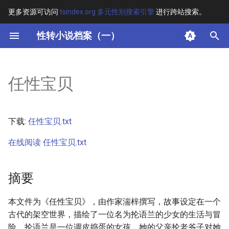
更多资源可访问
tsindex.org 多元性别搜索引擎
进行跨站搜索。
键
性转小说档案（一）
入
摘要
以
任性宝贝
开
其他信息 [Processed Page
Metadata]
始
下载:
任性宝贝.txt
搜
正文
在线阅读 任性宝贝.txt
索
摘要
本文件为《任性宝贝》，由作家湍梓撰写，故事设定在一个
古代的架空世界，描绘了一位名为抡语兰的少女的生活与冒
险。抡语兰是一位调皮捣蛋的女孩，她的父亲抡老爷子对她