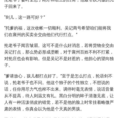
子回来了。
“剑儿，这一路可好？”
“托爹的福，这次收帐一切顺利。吴记商号希望咱们能将我
们在襄州的买卖全交由他们代行打点。”
抡老爷子闻言皱眉。这可不是什么好消息，若将货物全交由
吴记打点，那么势必形成垄断，对于襄州百姓不利不打紧，
对抡庄也会有影响。但是吴记不是好惹的，他担心的望向独
子。
“爹请放心，孩儿都打点好了。”至于是怎么打点，抡语剑不
说，抡老爷子也不问。他这个独子的个性独立，不想说的
话，任你用尽力气也榨不出来。调停时毫无表情，说话音量
从不提高，待人则温文有礼。黑白分明的眸子清澈见底，让
人有一种活泼俏皮的错觉，若不是他的脸上时常挂着略微严
肃的表情，你真会以为他是个天真的男孩。