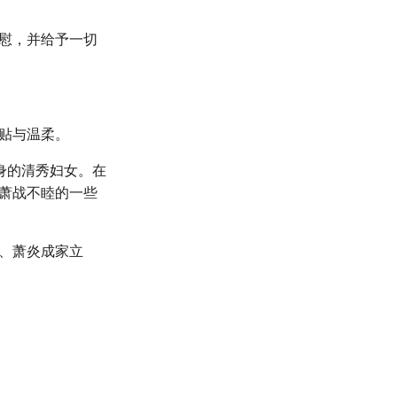
慰，并给予一切
贴与温柔。
身的清秀妇女。在
萧战不睦的一些
、萧炎成家立