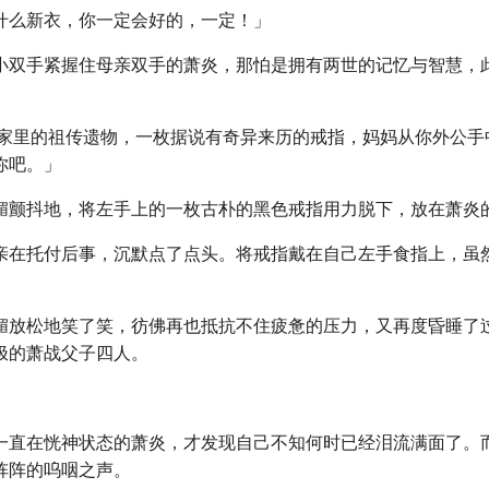
什么新衣，你一定会好的，一定！」
小双手紧握住母亲双手的萧炎，那怕是拥有两世的记忆与智慧，
妈家里的祖传遗物，一枚据说有奇异来历的戒指，妈妈从你外公手
你吧。」
媚颤抖地，将左手上的一枚古朴的黑色戒指用力脱下，放在萧炎
亲在托付后事，沉默点了点头。将戒指戴在自己左手食指上，虽
媚放松地笑了笑，彷佛再也抵抗不住疲惫的压力，又再度昏睡了
极的萧战父子四人。
一直在恍神状态的萧炎，才发现自己不知何时已经泪流满面了。
阵阵的呜咽之声。