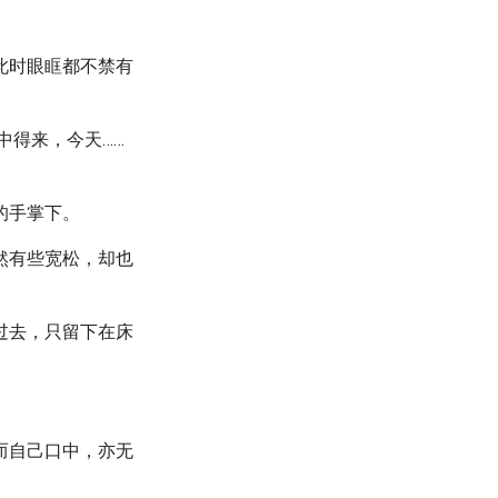
此时眼眶都不禁有
中得来，今天……
的手掌下。
然有些宽松，却也
过去，只留下在床
而自己口中，亦无