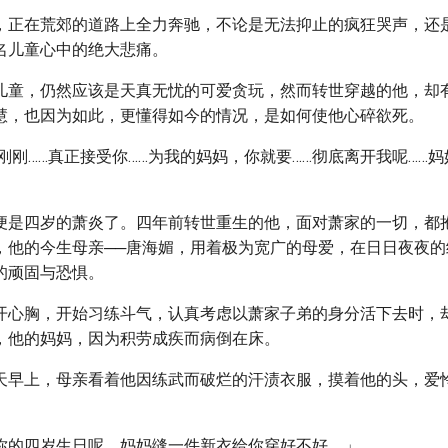
，正在荒郊的道路上全力奔驰，不论是无法抑止的疯狂哭声，还
名儿童心中的绝大悲痛。
儿童，仍然应该是天真无忧的可爱贪玩，然而转世穿越的他，却
慧，也因为如此，更懂得如今的情况，是如何使他心碎欲死。
刚刚……真正接受你……为我的妈妈，你就要……彻底离开我呢……妈
便是四岁的萧炎了。四年前转世重生的他，面对萧家的一切，都
，他的今生母亲──唐海媚，用着极为宽广的母爱，在日日夜夜的
的顽固与恐惧。
开心胸，开始习练斗气，认真考虑以萧家子弟的身分活下去时，
，他的妈妈，因为积劳成疾而病倒在床。
天早上，母亲看着他因练武而破烂的汗渍衣服，摸着他的头，爱
你的四岁生日呢。妈妈缝一件新衣给你穿好不好。」