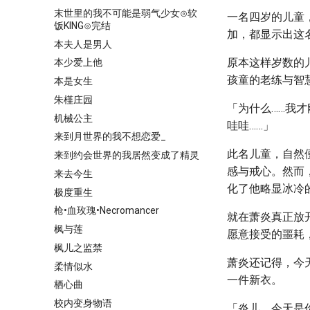
末世里的我不可能是弱气少女⊙软
一名四岁的儿童
饭KING⊙完结
加，都显示出这
本夫人是男人
原本这样岁数的
本少爱上他
孩童的老练与智
本是女生
朱槿庄园
「为什么……我才
机械公主
哇哇……」
来到月世界的我不想恋爱_
此名儿童，自然
来到约会世界的我居然变成了精灵
感与戒心。然而
来去今生
化了他略显冰冷
极度重生
枪•血玫瑰•Necromancer
就在萧炎真正放
枫与莲
愿意接受的噩耗
枫儿之监禁
萧炎还记得，今
柔情似水
一件新衣。
栖心曲
校内变身物语
「炎儿，今天是