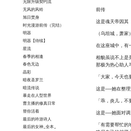
无限升级契约流
前传
无风的风铃
旭日焚身
这是魂天帝因其
时光漫游前传（完结）
明器
（乌坦城，萧家
明器【待续】
在这座城中，有
星流
春季的相逢
相貌虽说不上是
春色无边
那极为热心助人
晶彩
「大家，今天也
暗夜圣罗兰
暗流传说
这是──她在整
暴走在人型世界
「乖，炎儿，不
曹主播的修真日常
替你活着
这是──她面对
最后的吟游诗人
「有需要帮忙的
最后的女神_全本_