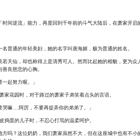
「时间逆流」能力，再度回到千年前的斗气大陆后，在萧家开启
）
一名普通的年轻美妇，她的名字叫唐海媚，极为普通的姓名。
美若天仙，却也称得上是清秀可人。然而比起她的相貌，更为众
与善良慈悲的心胸。
要一起努力喔。」
理萧家花园时，对于路过的萧家子弟笑着点头的言语。
要哭嘛……阿厉，不要再捉弄你的弟弟了。」
调皮捣蛋的儿子时，不忍心打骂的温柔呵护。
地方吗？这位奶奶，我们萧家虽然不大，但在这座城中也有不小