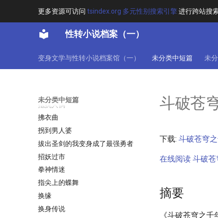
扶她魔法少女鸢铃香的淫欲魔❤神
之路_tags_R_18,美脚,中文,露出,
更多资源可访问
tsindex.org 多元性别搜索引擎
进行跨站搜
开大车,扶她百合,人外,后宫,多
P,NTR_user
性转小说档案（一）
找与寻
投胎成悲剧
变身文学与性转小说档案馆（一）
未分类中短篇
未分
折翼天使
抢钱小姐变身记
抱得酷郎归
斗破苍
未分类中短篇
抵抗人偶
拂衣曲
拐到男人婆
下载:
斗破苍穹之千
拔出圣剑的我变身成了最强勇者
招妖过市
在线阅读 斗破苍穹
拳神情迷
指尖上的蝶舞
摘要
换缘
换身传说
《斗破苍穹之千