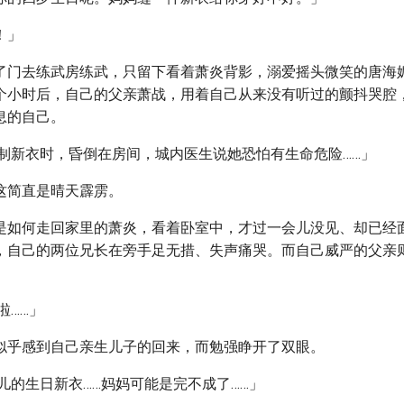
！」
了门去练武房练武，只留下看着萧炎背影，溺爱摇头微笑的唐海
个小时后，自己的父亲萧战，用着自己从来没有听过的颤抖哭腔
息的自己。
缝制新衣时，昏倒在房间，城内医生说她恐怕有生命危险……」
这简直是晴天霹雳。
是如何走回家里的萧炎，看着卧室中，才过一会儿没见、却已经
，自己的两位兄长在旁手足无措、失声痛哭。而自己威严的父亲
啦……」
似乎感到自己亲生儿子的回来，而勉强睁开了双眼。
儿的生日新衣……妈妈可能是完不成了……」