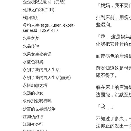
歪歪极限之轮回（完结）
「妈妈，我不要
死神之白羽(白羽)
扑到床前，用瘦
残阳蚀月
些湿润。
母狗人生-tags_-user_ekost-
seriesId_12291417
「乖……这是妈
水星之梦
让我把它托付给
水晶传说
水果女生变身记
面带病色的唐海
水蓝色羽翼
萧炎知道这是母
永别了我的男人生活
顾不得了。
永别了我的男人生活(丽妮)
永恒幻想之塔
躺在床上的唐海
永远的少女
边围绕，沉默至
求你别爱我行吗
「呜……」
汐言的世界线战争
江湖伪娘行
不知过了多久，
江湖变身行
法抑止的发出一