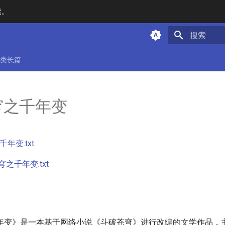
索。
键入以开始
类长篇
穹之千年变
年变.txt
之千年变.txt
年变》是一本基于网络小说《斗破苍穹》进行改编的文学作品，