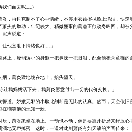
离我们而去呢……）
萧炎，再也克制不了心中情绪，不停用衣袖擦拭脸上涕泪，快速
了萧炎的举动，年纪较大、稍微懂事的萧鼎正欲动身叫回，却被
，沉声说道：
，让他宣泄下情绪也好……」
道路上，瘦弱矮小的身躯一把鼻涕一把眼泪，配合他极为童稚的
人烟，萧炎猛地跪在地上，抬头望天。
求祢让我妈妈活下去，我萧炎愿意付出一切的代价交换。」
发誓道。娇嫩无邪的小脸此刻却是无比的认真。然而，天空依旧
也在嘲笑他的无知一般。
时辰，萧炎跪坐在地上、一动也不动，像是要靠此折磨来纾压心
滴滴地无声掉落，这时，一道对此刻萧炎有如天籁的声音传来：