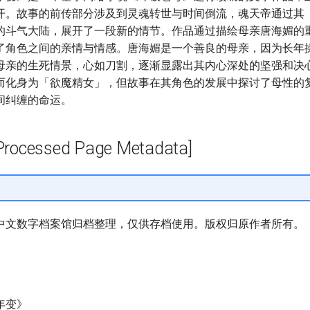
开。故事的前传部分涉及到灵魂转世与时间倒流，魂天帝通过其
的斗气大陆，展开了一段新的情节。作品通过描绘母亲唐海媚的
了角色之间的亲情与情感。唐海媚是一个善良的母亲，因为长年
母亲的生死情景，心如刀割，逐渐显露出其内心深处的坚强和决
而化身为「欲魔精女」，但故事在其角色的发展中探讨了母性的
间纠缠的命运。
cessed Page Metadata]
中文数字档案馆归档整理，仅供存档使用。版权归原作者所有。
年变》