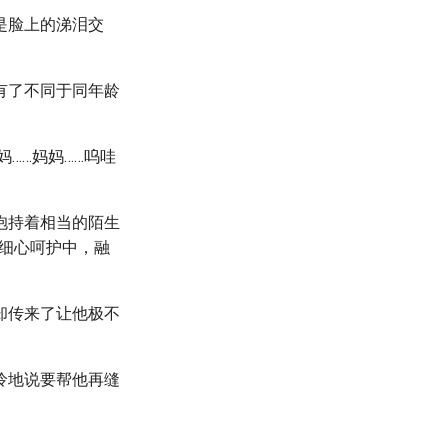
是脸上的涕泪交
有了不同于同年龄
妈……妈妈……呜哇
抱持着相当的陌生
细心呵护中，融
却传来了让他极不
怜地说要帮他再缝