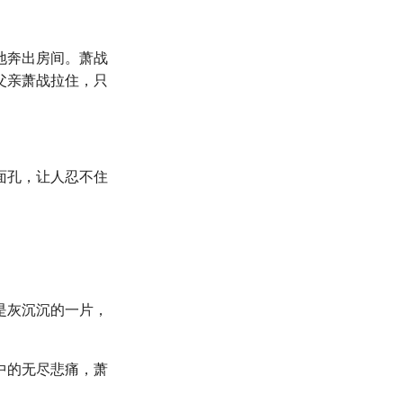
地奔出房间。萧战
父亲萧战拉住，只
面孔，让人忍不住
是灰沉沉的一片，
中的无尽悲痛，萧