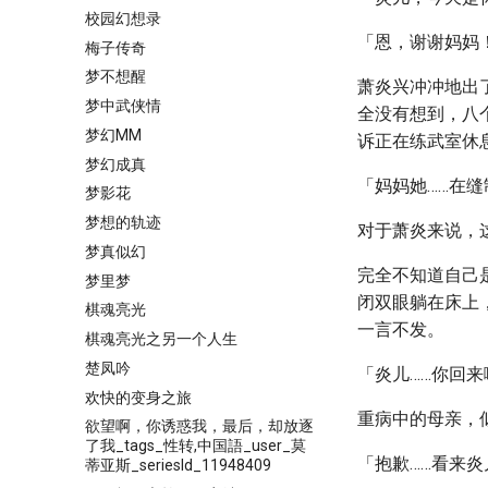
校园幻想录
「恩，谢谢妈妈
梅子传奇
梦不想醒
萧炎兴冲冲地出
梦中武侠情
全没有想到，八
梦幻MM
诉正在练武室休
梦幻成真
「妈妈她……在
梦影花
梦想的轨迹
对于萧炎来说，
梦真似幻
完全不知道自己
梦里梦
闭双眼躺在床上
棋魂亮光
一言不发。
棋魂亮光之另一个人生
楚凤吟
「炎儿……你回来
欢快的变身之旅
重病中的母亲，
欲望啊，你诱惑我，最后，却放逐
了我_tags_性转,中国語_user_莫
「抱歉……看来炎
蒂亚斯_seriesId_11948409