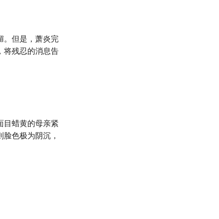
媚。但是，萧炎完
，将残忍的消息告
面目蜡黄的母亲紧
则脸色极为阴沉，