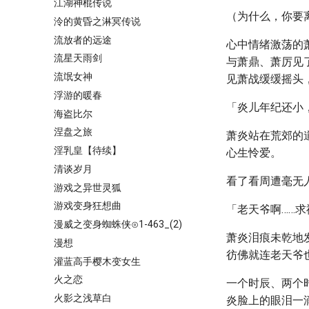
江湖神棍传说
（为什么，你要
泠的黄昏之淋冥传说
流放者的远途
心中情绪激荡的
流星天雨剑
与萧鼎、萧厉见
流氓女神
见萧战缓缓摇头
浮游的暖春
「炎儿年纪还小
海盗比尔
涅盘之旅
萧炎站在荒郊的
淫乳皇【待续】
心生怜爱。
清谈岁月
看了看周遭毫无
游戏之异世灵狐
游戏变身狂想曲
「老天爷啊……
漫威之变身蜘蛛侠⊙1-463_(2)
萧炎泪痕未乾地
漫想
彷佛就连老天爷
灌蓝高手樱木变女生
火之恋
一个时辰、两个
火影之浅草白
炎脸上的眼泪一