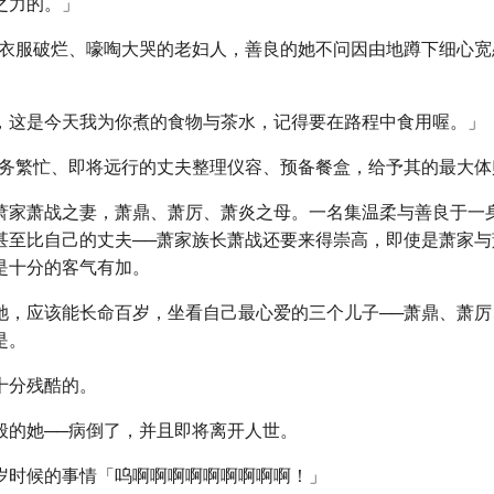
之力的。」
道衣服破烂、嚎啕大哭的老妇人，善良的她不问因由地蹲下细心宽
，这是今天我为你煮的食物与茶水，记得要在路程中食用喔。」
事务繁忙、即将远行的丈夫整理仪容、预备餐盒，给予其的最大体
萧家萧战之妻，萧鼎、萧厉、萧炎之母。一名集温柔与善良于一
甚至比自己的丈夫──萧家族长萧战还要来得崇高，即使是萧家与
是十分的客气有加。
她，应该能长命百岁，坐看自己最心爱的三个儿子──萧鼎、萧厉
是。
十分残酷的。
般的她──病倒了，并且即将离开人世。
岁时候的事情「呜啊啊啊啊啊啊啊啊啊！」