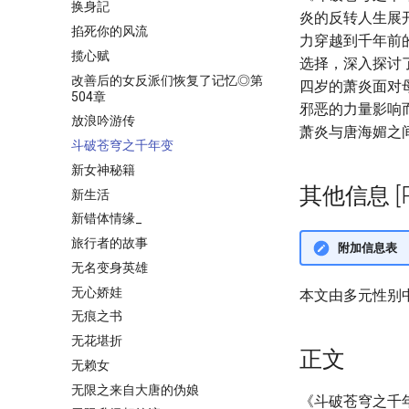
换身記
炎的反转人生展
掐死你的风流
力穿越到千年前
揽心赋
选择，深入探讨
改善后的女反派们恢复了记忆◎第
四岁的萧炎面对
504章
邪恶的力量影响
放浪吟游传
萧炎与唐海媚之
斗破苍穹之千年变
新女神秘籍
其他信息 [Pro
新生活
新错体情缘_
旅行者的故事
附加信息表
无名变身英雄
无心娇娃
本文由多元性别
无痕之书
无花堪折
正文
无赖女
无限之来自大唐的伪娘
《斗破苍穹之千