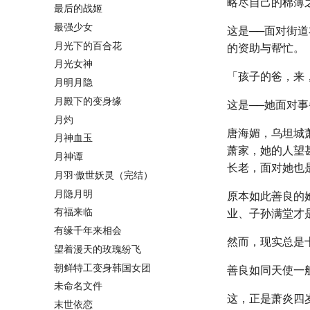
略尽自己的棉薄
最后的战姬
最强少女
这是──面对街
月光下的百合花
的资助与帮忙。
月光女神
「孩子的爸，来
月明月隐
月殿下的变身缘
这是──她面对
月灼
唐海媚，乌坦城
月神血玉
萧家，她的人望
月神谭
长老，面对她也
月羽·傲世妖灵（完结）
月隐月明
原本如此善良的
有福来临
业、子孙满堂才
有缘千年来相会
然而，现实总是
望着漫天的玫瑰纷飞
朝鲜特工变身韩国女团
善良如同天使一
未命名文件
这，正是萧炎四
末世依恋