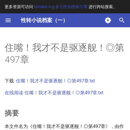
更多资源可访问
tsindex.org 多元性别搜索引擎
进行跨站搜索。
键
性转小说档案（一）
入
摘要
以
住嘴！我才不是驱逐舰！◎第
开
其他信息 [Processed Page
497章
Metadata]
始
搜
正文
下载:
住嘴！我才不是驱逐舰！◎第497章.txt
索
在线阅读 住嘴！我才不是驱逐舰！◎第497章.txt
摘要
本文件名为《住嘴！我才不是驱逐舰！◎第497章》，由作