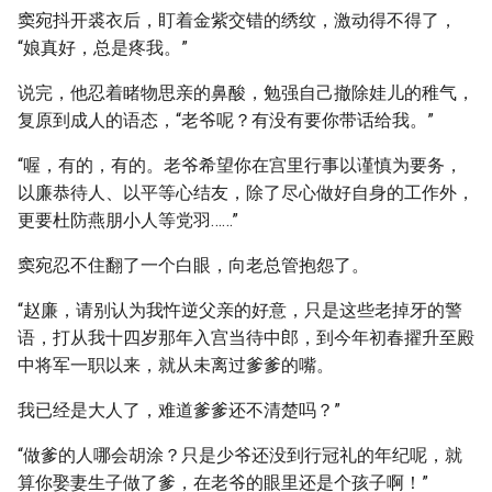
窦宛抖开裘衣后，盯着金紫交错的绣纹，激动得不得了，
“娘真好，总是疼我。”
说完，他忍着睹物思亲的鼻酸，勉强自己撤除娃儿的稚气，
复原到成人的语态，“老爷呢？有没有要你带话给我。”
“喔，有的，有的。老爷希望你在宫里行事以谨慎为要务，
以廉恭待人、以平等心结友，除了尽心做好自身的工作外，
更要杜防燕朋小人等党羽……”
窦宛忍不住翻了一个白眼，向老总管抱怨了。
“赵廉，请别认为我忤逆父亲的好意，只是这些老掉牙的警
语，打从我十四岁那年入宫当待中郎，到今年初春擢升至殿
中将军一职以来，就从未离过爹爹的嘴。
我已经是大人了，难道爹爹还不清楚吗？”
“做爹的人哪会胡涂？只是少爷还没到行冠礼的年纪呢，就
算你娶妻生子做了爹，在老爷的眼里还是个孩子啊！”