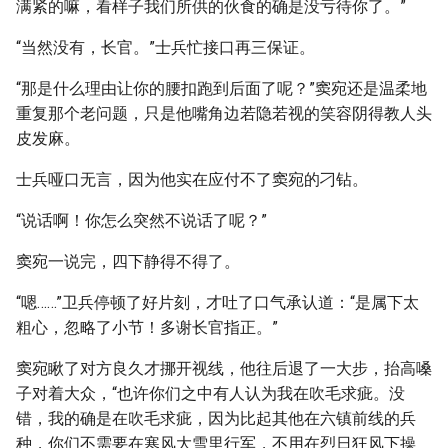
满紧的嘛，看样子我们所供的伙食的确是没亏待你了。”
“当然没有，长官。”士兵忙接口再三保证。
“那是什么理由让你的腰扣跑到后面了呢？”窦宛还是温柔地
重复那个老问题，只是他嘴角边若隐若视的笑容阴得教人头
皮发麻。
士兵哑口无言，因为他实在应付不了窦宛的刁钻。
“说话啊！你怎么突然不说话了呢？”
窦宛一说完，四下静得不得了。
“嗯……”卫兵停顿了好片刻，才吐了口气承认道：“是属下太
粗心，忽略了小节！多谢长官指正。”
窦宛瞅了对方良久才挪开视线，他往后退了一大步，抬高嗓
子对着大众，“也许你们之中有人认为我在吹毛求疵。没
错，我的确是在吹毛求疵，因为比起其他在六镇前线的兵
种，你们不需要在寒风大雪里行军，不用在烈日狂风下操