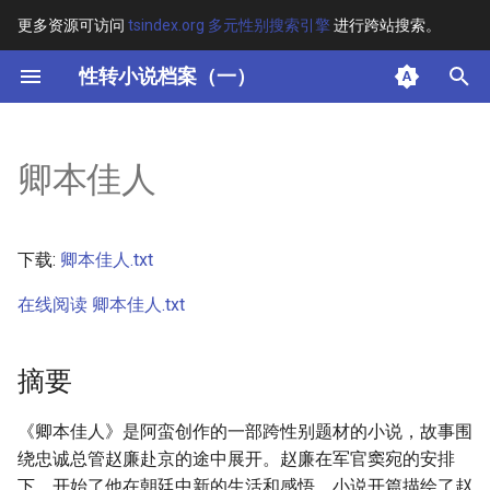
更多资源可访问
tsindex.org 多元性别搜索引擎
进行跨站搜索。
键
性转小说档案（一）
入
摘要
以
卿本佳人
开
其他信息 [Processed Page
Metadata]
始
下载:
卿本佳人.txt
搜
正文
在线阅读 卿本佳人.txt
索
摘要
《卿本佳人》是阿蛮创作的一部跨性别题材的小说，故事围
绕忠诚总管赵廉赴京的途中展开。赵廉在军官窦宛的安排
下，开始了他在朝廷中新的生活和感悟。小说开篇描绘了赵