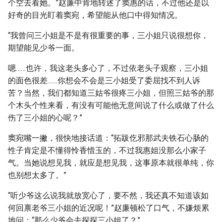
个空去看她。”赵廉中肯地转述了窦惠的话，不过他还是以
好奇的目光盯着窦宛，希望能从他口中得知情况。
“我曾问三小姐是不是有很重要的事，三小姐只说很想你，
期望能见少爷一面。
嗯……也许，我这老头多心了，不过依老头子观察，三小姐
的面色很差……你想会不会是三小姐受了委屈找不到人诉
苦？当然，我们都知道三姑爷很疼三小姐，但照三姑爷的那
个木头个性来看，有没有可能他无意间说了什么或做了什么
伤了三小姐的心呢？”
窦宛嘴一撇，很快地接话道：“拓跋仡邪那武夫铁石心肠的
性子肯定是不懂得怜香惜玉的，不过我惠姐没那么小家子
气。当她说想见我，就应是想见我，这事原本就很单纯，你
也别想太多了。”
“听少爷这么说我就放宽心了，要不然，我还真不知道该如
何回禀老爷三小姐的近况呢！”赵廉顿松了口气，不嫌烦累
地问：“那么少爷会去探探三小姐了？”