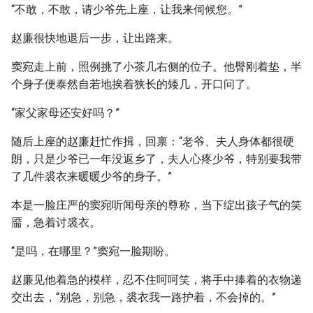
“不敢，不敢，请少爷先上座，让我来伺候您。”
赵廉很快地退后一步，让出路来。
窦宛走上前，照例挑了小茶几右侧的位子。他臀刚着垫，半
个身子便泰然自若地挨着狭长的矮几，开口问了。
“家父家母还安好吗？”
随后上座的赵廉赶忙作揖，回禀：“老爷、夫人身体都很硬
朗，只是少爷已一年没返乡了，夫人心疼少爷，特别要我带
了几件裘衣来暖暖少爷的身子。”
本是一脸庄严的窦宛听闻母亲的尊称，当下绽出孩子气的笑
靥，急着讨裘衣。
“是吗，在哪里？”窦宛一脸期盼。
赵廉见他着急的模样，忍不住呵呵笑，将手中捧着的衣物递
交出去，“别急，别急，裘衣我一路护着，不会掉的。”