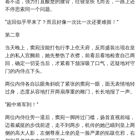
着不适，强力打直酸楚的腰背，往寝室疾飞而去，一路上还
不停思索同一个问题。
“这回似乎早来了？而且好像一次比一次还要难捱！”
第二章
当天晚上，窦宛没能打包行李上仡天府，反而盛装出现在皇
上的私人宫阙前，她先整饬了衣襟，前看后看地检查自己两
回，确定一切妥当后，才紧着下颔深吸了口气，迟疑地对守
门的内侍点下头。
两位内侍各自以眼角斜睨了紧张的窦宛一眼，面无表情地转
过身，态度从容地打开两扇厚重的雕门，长长地报了一声。
“殿中将军到！”
两位内侍往旁一退后，窦宛一脚跨过门槛，扬首直视前端，
迈着威挺的步伐前进，走不到两步，机伶的她已瞄到皇上两
侧的高大人影，左侧尊座上坐的是一脸严肃的拓跋仡邪，右