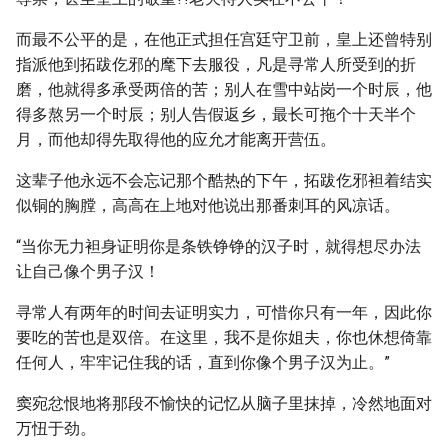
而最不公平的是，在他正式担任宫廷守卫前，皇上还曾特别
指派他到拓跋仡邪的麾下去服役，凡是寻常人所受到的折
磨，他就得多承受两倍的苦；别人在雪中站岗一个时辰，他
得多熬另一个时辰；别人告假返乡，最长可拖个十天半个
月，而他却得先取得他的应允才能离开营伍。
这辈子他永远不会忘记那个酷热的下午，拓跋仡邪袒着结实
似铜的胸膛，高高在上地对他说出那番刺耳的风凉话。
“当你无力袒身证明你是条铁铮铮的汉子时，就得想尽办法
让自己像个男子汉！
寻常人有两年的时间去证明实力，可惜你只有一年，因此你
要吃的苦也是双倍。在这里，我不是你姐夫，你也休想倚靠
任何人，牢牢记住我的话，直到你像个男子汉为止。”
窦宛忿恨地将那段不愉快的记忆从脑子里抹掉，冷然地面对
万忸于劲。