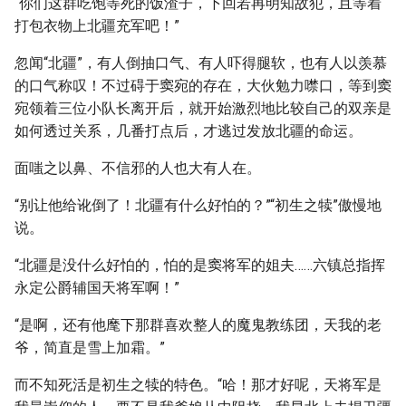
“你们这群吃饱等死的饭渣子，下回若再明知故犯，且等着
打包衣物上北疆充军吧！”
忽闻“北疆”，有人倒抽口气、有人吓得腿软，也有人以羡慕
的口气称叹！不过碍于窦宛的存在，大伙勉力噤口，等到窦
宛领着三位小队长离开后，就开始激烈地比较自己的双亲是
如何透过关系，几番打点后，才逃过发放北疆的命运。
面嗤之以鼻、不信邪的人也大有人在。
“别让他给讹倒了！北疆有什么好怕的？”“初生之犊”傲慢地
说。
“北疆是没什么好怕的，怕的是窦将军的姐夫……六镇总指挥
永定公爵辅国天将军啊！”
“是啊，还有他麾下那群喜欢整人的魔鬼教练团，天我的老
爷，简直是雪上加霜。”
而不知死活是初生之犊的特色。“哈！那才好呢，天将军是