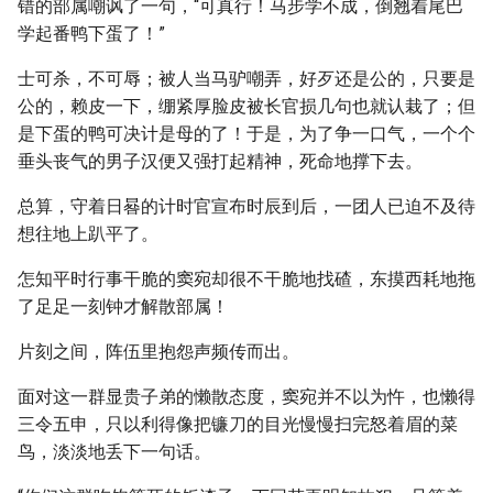
错的部属嘲讽了一句，“可真行！马步学不成，倒翘着尾巴
学起番鸭下蛋了！”
士可杀，不可辱；被人当马驴嘲弄，好歹还是公的，只要是
公的，赖皮一下，绷紧厚脸皮被长官损几句也就认栽了；但
是下蛋的鸭可决计是母的了！于是，为了争一口气，一个个
垂头丧气的男子汉便又强打起精神，死命地撑下去。
总算，守着日晷的计时官宣布时辰到后，一团人已迫不及待
想往地上趴平了。
怎知平时行事干脆的窦宛却很不干脆地找碴，东摸西耗地拖
了足足一刻钟才解散部属！
片刻之间，阵伍里抱怨声频传而出。
面对这一群显贵子弟的懒散态度，窦宛并不以为忤，也懒得
三令五申，只以利得像把镰刀的目光慢慢扫完怒着眉的菜
鸟，淡淡地丢下一句话。