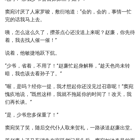
窦宛讨厌了人家罗唆，敷衍地道：“会的，会的，事情一忙
完的话我马上去。
咦，怎么这么久了，攒茶点心还没送上来呢？赵廉，你先待
着，我去找人催一催！”
说着，他敏捷地跃下炕。
“少爷，省着，不用了！”赵廉忙起身解释，“趁天色尚未转
暗，我也该去看孙子了。”
“喔，是吗？经你一提，我才想起你还没见过召蓉呢！”窦宛
愧疚地说，“既然这样，我就不拖延你的时间了！改天，我
们再长谈。”
“是，少爷您多保重了！”
窦宛笑了笑，随后交代仆人取来贺礼，一路谈送赵廉出堂。