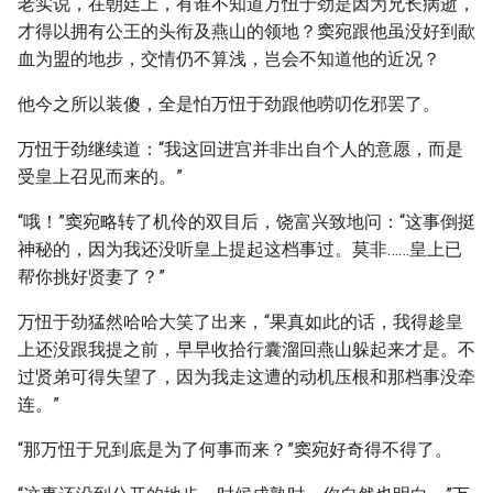
老实说，在朝廷上，有谁不知道万忸于劲是因为兄长病逝，
才得以拥有公王的头衔及燕山的领地？窦宛跟他虽没好到歃
血为盟的地步，交情仍不算浅，岂会不知道他的近况？
他今之所以装傻，全是怕万忸于劲跟他唠叨仡邪罢了。
万忸于劲继续道：“我这回进宫并非出自个人的意愿，而是
受皇上召见而来的。”
“哦！”窦宛略转了机伶的双目后，饶富兴致地问：“这事倒挺
神秘的，因为我还没听皇上提起这档事过。莫非……皇上已
帮你挑好贤妻了？”
万忸于劲猛然哈哈大笑了出来，“果真如此的话，我得趁皇
上还没跟我提之前，早早收拾行囊溜回燕山躲起来才是。不
过贤弟可得失望了，因为我走这遭的动机压根和那档事没牵
连。”
“那万忸于兄到底是为了何事而来？”窦宛好奇得不得了。