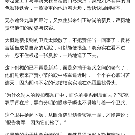
等赵廉上了马车消失在宫廷侧门尽头后，窦宛如沐春风的面
色顿转铁青，一脸凝重的他迈着大步，想快快回到寝室。
无奈途经九重回廊时，又煞住脚来纠正站岗的新兵，严厉地
责求他们的站姿与仪容。
大概是新报到的卫兵太懒散了，不把责任当一回事了，反将
宫廷当成是自家的后院，可以随便摸鱼！窦宛实在看不过
去，忍不住板起一张臭脸，一路地巡了下去。
这下倒楣的已不再是新兵，而是穿插于新兵之间的老鸟了，
他们见素来严责小节的殿中将军逼近时，一个个在心底叫苦
连天，因为阴晴不定的他结结实实地在鸡蛋里挑骨头。
“为什么别人的腰扣都系正中，而你的要系到后面去？”窦宛
双手背在后，黑白分明的眼珠子瞬也不瞬地盯着一个卫兵。
这个卫兵扬起下颚，从眼角缝里斜看窦宛一眼，才慢声说：
“报告将军，因为它们松了。”
如果他的个子比窦宛矮的话，自然是得扬起下颚与窦宛应