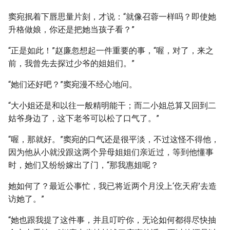
窦宛抿着下唇思量片刻，才说：“就像召蓉一样吗？即使她
升格做娘，你还是把她当孩子看？”
“正是如此！”赵廉忽想起一件重要的事，“喔，对了，来之
前，我曾先去探过少爷的姐姐们。”
“她们还好吧？”窦宛漫不经心地问。
“大小姐还是和以往一般精明能干；而二小姐总算又回到二
姑爷身边了，这下老爷可以松了口气了。”
“喔，那就好。”窦宛的口气还是很平淡，不过这怪不得他，
因为他从小就没跟这两个异母姐姐们亲近过，等到他懂事
时，她们又纷纷嫁出了门，“那我惠姐呢？
她如何了？最近公事忙，我已将近两个月没上‘仡天府’去造
访她了。”
“她也跟我提了这件事，并且叮咛你，无论如何都得尽快抽