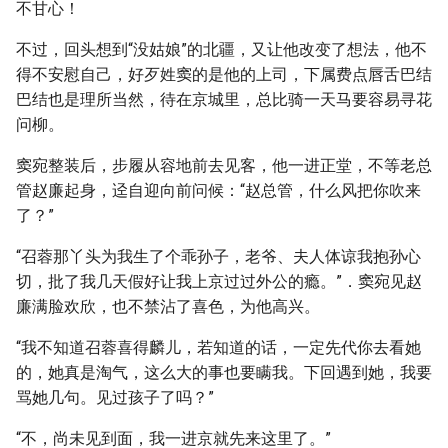
不甘心！
不过，回头想到“没姑娘”的北疆，又让他改变了想法，他不
得不安慰自己，好歹姓窦的是他的上司，下属费点唇舌巴结
巴结也是理所当然，待在京城里，总比骑一天马要容易寻花
问柳。
窦宛整装后，步履从容地前去见客，他一进正堂，不等老总
管赵廉起身，迳自迎向前问候：“赵总管，什么风把你吹来
了？”
“召蓉那丫头为我生了个乖孙子，老爷、夫人体谅我抱孙心
切，批了我几天假好让我上京过过外公的瘾。”．窦宛见赵
廉满脸欢欣，也不禁沾了喜色，为他高兴。
“我不知道召蓉喜得麟儿，若知道的话，一定先代你去看她
的，她真是淘气，这么大的事也要瞒我。下回遇到她，我要
骂她几句。见过孩子了吗？”
“不，尚未见到面，我一进京就先来这里了。”