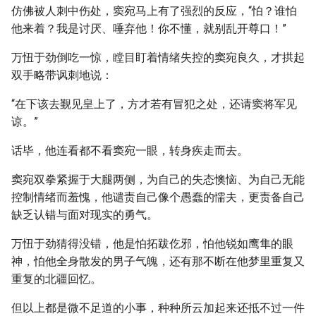
仿佛被人刺中伤处，窦宛马上有了强烈的反应，“怕？谁怕
他来着？我是讨厌、唾弃他！你不懂，就别乱开尊口！”
万忸于劲倒吃一惊，瞠目盯着情绪失控的窦宛良久，才拱起
双手略带讽刺地说：
“在下该去觐见皇上了，方才若有冒犯之处，还请窦将军见
谅。”
话毕，他连看都不看窦宛一眼，转身疾走而去。
窦宛双拳紧握于大腿两侧，为自己的失态懊恼、为自己无能
控制情绪而羞愧，他谴责自己像个愚蠢的懦夫，更责备自己
缺乏认错与面对现实的勇气。
万忸于劲猜得没错，他是怕拓跋仡邪，怕他锐如鹰隼的眼
神，怕他全身散发的男子气魄，还有那不断在他梦里重复又
重复的北疆回忆。
但以上都是微不足道的小事，种种所云加起来还抵不过一件