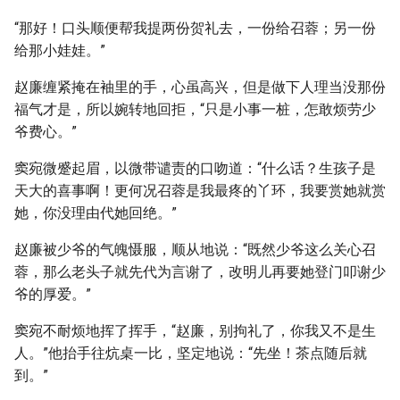
“那好！口头顺便帮我提两份贺礼去，一份给召蓉；另一份
给那小娃娃。”
赵廉缠紧掩在袖里的手，心虽高兴，但是做下人理当没那份
福气才是，所以婉转地回拒，“只是小事一桩，怎敢烦劳少
爷费心。”
窦宛微蹙起眉，以微带谴责的口吻道：“什么话？生孩子是
天大的喜事啊！更何况召蓉是我最疼的丫环，我要赏她就赏
她，你没理由代她回绝。”
赵廉被少爷的气魄慑服，顺从地说：“既然少爷这么关心召
蓉，那么老头子就先代为言谢了，改明儿再要她登门叩谢少
爷的厚爱。”
窦宛不耐烦地挥了挥手，“赵廉，别拘礼了，你我又不是生
人。”他抬手往炕桌一比，坚定地说：“先坐！茶点随后就
到。”