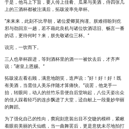
于是，他马上下旨，要人传上佳肴、瓜果与美酒，侍四张几
上的三酒杯都被注满后，拓跋浚率先举杯。
“来来来，此刻不比早朝，诸位爱卿莫拘谨。朕难得盼到仡
邪与劲回京一趟，若不藉此良机与诸位饮酒话旧、畅言一番
的话，更待何时？来，朕先敬诸位三杯。”
说完，一饮而下。
三人也举杯跟进，等到酒杯里的酒一一被饮去后，才齐声
说：“谢皇上恩赐。”
拓跋浚左看右顾，满意地朗笑，迭声说：“好！好！好！既
有美酒，当需佳人美乐伴随才算痛快。”说罢，他龙手一
抬，转眼间，动人的丝竹乐音便自后堂响起，八位天姿出众
的佳人踩着轻巧的连步飘进了大堂，迳自献上一段曼妙华丽
的舞蹈。
为了强化自己的性向，窦宛刻意装出目不交睫的模样，紧瞅
着眼前美丽的天仙瞧，当一曲舞罢后，更是意犹未尽地拍打