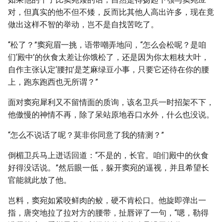
对，但真实的他不但不矮，反而比其他人高出许多，现在竟
做出这样不智的举动，岂不是自找苦吃了。
“松了？”窦宛眉一挑，语带嘲弄地问，“怎么会松呢？是咱
们‘殿中’的伙食太差让你饿松了，还是因为你太粗枝大叶，
自作主张认定‘腰扣’是芝麻绿豆小事，只要它还待在你的腰
上，跑东跑西也无所谓？”
面对窦宛犀利又不留情面的质询，该名卫兵一时招架不下，
他傲慢的神情不再，除了呆站原地吞口水外，什么也没说。
“怎么不说话了呢？莫非你同意了我的猜测？”
倒楣卫兵马上迸话回道：“不是的，长官。咱们殿中的伙食
好得没话说。”然后眼一低，躲开窦宛的逼视，并且希望长
官能就此放了他。
岂料，窦宛如紧咬鲜肉的鲛，硬不肯松口。他旋即弹出一
指，唐突地拉了拉对方的腰带，扯唇评了一句，“嗯，勒得