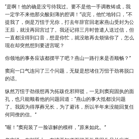
“是啊！他的确是没亏待我过。要不是他一手调教铸成，我
一定学不来他那尖酸刻薄的腔调！”说完，他忙地转口，“不
提我了，倒是万忸于兄你，打去年辞官回老家燕山受封为公
王后，就没再回宫过了。我还记得三月时曾遣人送过信，但
一直都没得到口音，想是你忙，就没敢再去烦恼你了，怎么
现在却突然想到要进宫呢？
你领地的事务应该都摆平了吧？燕山一路行来是否顺畅？”
窦宛一口气连问了三个问题，无疑是想堵住万忸于劲将脱口
的话。
纵然万忸于劲很想再为拓跋仡邪辩驳，一见到窦宛固执的面
孔，也只能顺着他的问题回道：“燕山的事大抵都没问题
了。我因为得厚葬兄长，为了避讳，所以半年来没能回复任
何同僚的信。”
“喔！”窦宛装了一脸谅解的模样，“原来如此。”