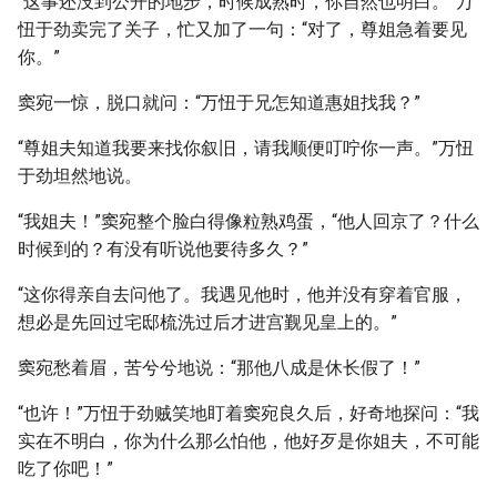
“这事还没到公开的地步，时候成熟时，你自然也明白。”万
忸于劲卖完了关子，忙又加了一句：“对了，尊姐急着要见
你。”
窦宛一惊，脱口就问：“万忸于兄怎知道惠姐找我？”
“尊姐夫知道我要来找你叙旧，请我顺便叮咛你一声。”万忸
于劲坦然地说。
“我姐夫！”窦宛整个脸白得像粒熟鸡蛋，“他人回京了？什么
时候到的？有没有听说他要待多久？”
“这你得亲自去问他了。我遇见他时，他并没有穿着官服，
想必是先回过宅邸梳洗过后才进宫觐见皇上的。”
窦宛愁着眉，苦兮兮地说：“那他八成是休长假了！”
“也许！”万忸于劲贼笑地盯着窦宛良久后，好奇地探问：“我
实在不明白，你为什么那么怕他，他好歹是你姐夫，不可能
吃了你吧！”