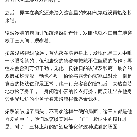
对方也客套地双双回敬他。
之后，原本在窦宛还未踏入这宫里的热闹气氛就没再热络起
来过。
骤然冷清的局面让拓跋浚感到奇怪，双眼也就不由自主地穿
梭于三人间，观察着。
拓跋浚将视线放远，首先落在窦宛身上，发现他是三人中唯
一眯眼绽笑的，但他唐突的笑容却掩藏不住僵硬的做作；再
往左侧瞥到万忸于劲，见他一反往日的诙谐及和蔼，最合的
双唇如蚌壳般一动也不动，恰恰与露齿的窦宛成对比；倒是
寡言的拓跋仡邪最正常，他一行完客套的宫礼后，泰然自若
地放松了身子，一身闲适朴素的长衣打扮，而反让坐在他身
旁金光灿烂的小舅子看来滑稽得像盏金钱树。
拓跋浚皱起了眉头，不喜欢这样生硬的局面，这三人都是他
喜爱的臣子，他们应该谈笑风生，而非一脸认生的模样才
是。对了！三杯上好的醇酒应能化解这种尴尬的场面。