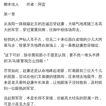
卿本佳人 作者：阿蛮
第一章
从洛阳一路颠簸赴京的忠诚总管赵廉，大喘气地尾随三名高
大的军官，穿过重重回廊，往御中校练场而去。
纷扰的人声钻入耳不久，但见二十来位面白皮细的少儿大跨
着马步，咬紧牙关地蹲在操场上，这一幕教赵廉愁容顿绽。
“这下可好，除非窦宛那小子愿意认我，要不然一堆头半蹲
的‘兵马俑’要我怎么找喔！”
尽管如此，赵廉还是认命地眯起老眼，盯着眼前三位大个儿
的屁股，尝试在他们叉着腰的缝隙间，迂来绕去地窥寻。想
来是老天垂怜赵廉年长体衰，让他眼珠子没转散前，及时睨
到一位眼熟的军官。
说起那军官，本是长得不算矮，但被高大结实的部属一挡，
可是小巫见大巫了。