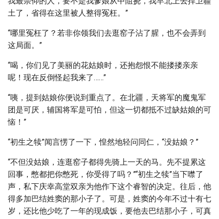
我最崇仰的人，要不是我爹娘从中阻挠，我早北上去捍卫疆
土了，省得在这里被人整得冤枉。”
“哪里冤枉了？若非你领我们去逛窑子沾了腥，也不会弄到
这局面。”
“喝，你们见了美丽的花姑娘时，还抱怨恨不能搂搂亲亲
呢！现在反倒怪起我来了……”
“咦，提到姑娘你便说到重点了。在北疆，天将军的魔鬼军
团是可厌，辅国将军是可怕，但这一切都抵不过缺姑娘的可
恼！”
“初生之犊”闻言愣了一下，惶然地轻问同仁，“没姑娘？”
“不但没姑娘，连逛窑子都得先骑上一天的马。先不提累这
回事，憋都把你憋死，你受得了吗？”“初生之犊”当下噤了
声，私下庆幸高堂双亲为他作下这个睿智的决定。往后，他
得多加巴结姓窦的那小子了。可是，姓窦的今年不过十有七
岁，还比他少吃了一年的现成饭，要他去巴结那小子，可真