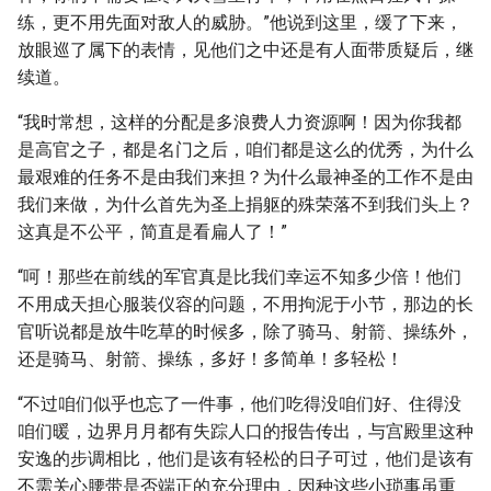
练，更不用先面对敌人的威胁。”他说到这里，缓了下来，
放眼巡了属下的表情，见他们之中还是有人面带质疑后，继
续道。
“我时常想，这样的分配是多浪费人力资源啊！因为你我都
是高官之子，都是名门之后，咱们都是这么的优秀，为什么
最艰难的任务不是由我们来担？为什么最神圣的工作不是由
我们来做，为什么首先为圣上捐躯的殊荣落不到我们头上？
这真是不公平，简直是看扁人了！”
“呵！那些在前线的军官真是比我们幸运不知多少倍！他们
不用成天担心服装仪容的问题，不用拘泥于小节，那边的长
官听说都是放牛吃草的时候多，除了骑马、射箭、操练外，
还是骑马、射箭、操练，多好！多简单！多轻松！
“不过咱们似乎也忘了一件事，他们吃得没咱们好、住得没
咱们暖，边界月月都有失踪人口的报告传出，与宫殿里这种
安逸的步调相比，他们是该有轻松的日子可过，他们是该有
不需关心腰带是否端正的充分理由，因种这些小琐事虽重