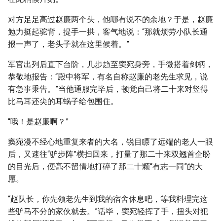
对方足足高过赵廉两个头，他哪有说不的余地？于是，赵廉
勉力挺起驼背，提手一拱，客气地说：“那就烦劳小队长通
报一声了，老头子就在这里候着。”
军官出列后直下台阶，几步趋至窦宛身旁，手微搭着剑柄，
恭敬地报告：“殿中将军，有名自称赵廉的老先生求见，说
有急事秉告。”当他通服完毕后，顿觉自己将二十来对竖得
比马耳还尖的耳蜗子给包围住。
“哦！是赵廉啊？”
窦宛漫不经心地重复来者的大名，锐目瞟了远端的老人一眼
后，又速往“驴步阵”横扫回来，打量了那二十来双翘首企盼
的目光后，便毫不留情地打碎了那二十颗“有志一同”的大
愿。
“赵队长，你先领老先生到我的宿舍休息吧，等我料理完这
些驴马不分的家伙就去。”话毕，窦宛轻挥了手，扭头对犯