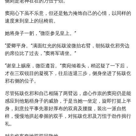
侧则是老神在在的万忸于劲。
窦宛心下虽不乐意，但还是勉力掩饰自己的心情，以同样的
速度来到皇上的毡椅前。
她将身子一躬，“微臣参见皇上。”
“爱卿平身。”满面红光的拓跋浚微抬右臂，朝拓跋仡邪旁边
的席位比了过去，“窦将军请坐。”
“谢皇上赐座，微臣遵旨。”窦宛倾着头，稍迟疑了一下后，
才在三双锐目的凝视下，往后连退三步，侧身坐进了拓跋仡
邪右侧的位子。
尽管拓跋仡邪和自己相隔了两臂远，虚心作祟的窦宛仍是能
感应到他魁梧身子的威胁，于是当她一坐定，旋即打挺上半
身，刻意拉平事先塞好厚布的双肩及腰腹，装出一派自然
样，慢慢地拱起拳握的双手，对拓跋仡邪及万忸于劲作揖行
礼。