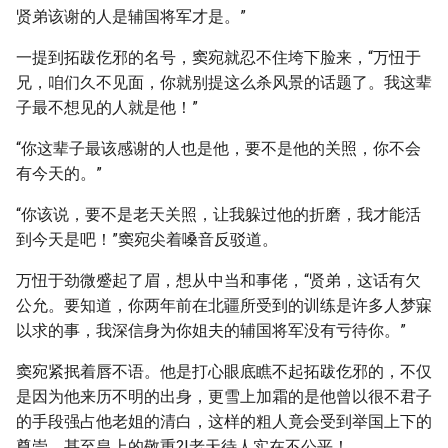
贤弟该谢的人是辅国将军才是。”
一提到拓跋仡邪的名号，窦宛就忍不住垮下脸来，“万忸于
兄，咱们久不见面，你就别提这么杀风景的话题了。我这辈
子最不想见的人就是他！”
“你这辈子最该感谢的人也是他，要不是他的关照，你不会
有今天的。”
“你该说，要不是老天关照，让我躲过他的折磨，我才能活
到今天是吧！”窦宛尖着嗓音反驳道。
万忸于劲微蹙起了眉，想从中当和事佬，“贤弟，这话有欠
公允。要知道，你两年前在北疆所受到的训练是许多人梦寐
以求的事，我深信身为你姐夫的辅国将军没有亏待你。”
窦宛紧抿着唇不语。他是打心眼底瞧不起拓跋仡邪的，不仅
是因为他来历不明的出身，更雪上加霜的是他曾以很不君子
的手段强占他老姐的清白，这样的粗人竟会受到举国上下的
尊崇，甚至皇上的敬重?!老天待人实在不公平！