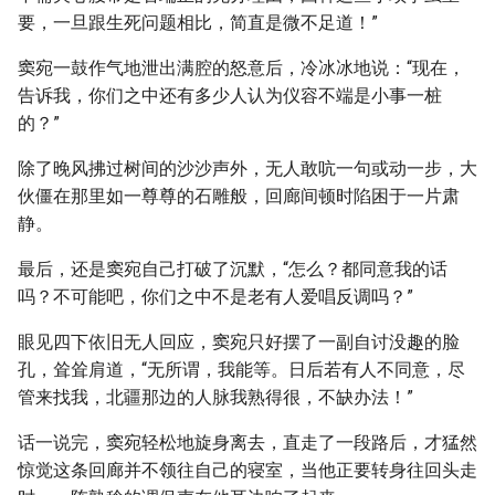
要，一旦跟生死问题相比，简直是微不足道！”
窦宛一鼓作气地泄出满腔的怒意后，冷冰冰地说：“现在，
告诉我，你们之中还有多少人认为仪容不端是小事一桩
的？”
除了晚风拂过树间的沙沙声外，无人敢吭一句或动一步，大
伙僵在那里如一尊尊的石雕般，回廊间顿时陷困于一片肃
静。
最后，还是窦宛自己打破了沉默，“怎么？都同意我的话
吗？不可能吧，你们之中不是老有人爱唱反调吗？”
眼见四下依旧无人回应，窦宛只好摆了一副自讨没趣的脸
孔，耸耸肩道，“无所谓，我能等。日后若有人不同意，尽
管来找我，北疆那边的人脉我熟得很，不缺办法！”
话一说完，窦宛轻松地旋身离去，直走了一段路后，才猛然
惊觉这条回廊并不领往自己的寝室，当他正要转身往回头走