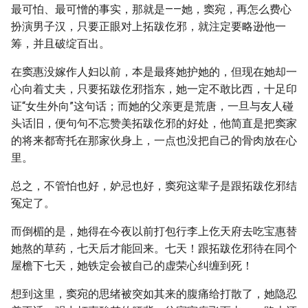
最可怕、最可憎的事实，那就是——她，窦宛，再怎么费心
扮演男子汉，只要正眼对上拓跋仡邪，就注定要略逊他一
筹，并且破绽百出。
在窦惠没嫁作人妇以前，本是最疼她护她的，但现在她却一
心向着丈夫，只要拓跋仡邪指东，她一定不敢比西，十足印
证“女生外向”这句话；而她的父亲更是荒唐，一旦与友人碰
头话旧，便句句不忘赞美拓跋仡邪的好处，他简直是把窦家
的将来都寄托在那家伙身上，一点也没把自己的骨肉放在心
里。
总之，不管怕也好，妒忌也好，窦宛这辈子是跟拓跋仡邪结
冤定了。
而倒楣的是，她得在今夜以前打包行李上仡天府去吃宝惠替
她熬的草药，七天后才能回来。七天！跟拓跋仡邪待在同个
屋檐下七天，她铁定会被自己的虚荣心纠缠到死！
想到这里，窦宛的思绪被突如其来的腹痛给打散了，她隐忍