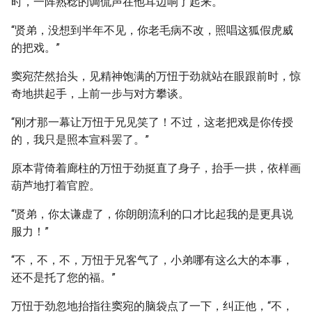
时，一阵熟稔的调侃声在他耳边响了起来。
“贤弟，没想到半年不见，你老毛病不改，照唱这狐假虎威
的把戏。”
窦宛茫然抬头，见精神饱满的万忸于劲就站在眼跟前时，惊
奇地拱起手，上前一步与对方攀谈。
“刚才那一幕让万忸于兄见笑了！不过，这老把戏是你传授
的，我只是照本宣科罢了。”
原本背倚着廊柱的万忸于劲挺直了身子，抬手一拱，依样画
葫芦地打着官腔。
“贤弟，你太谦虚了，你朗朗流利的口才比起我的是更具说
服力！”
“不，不，不，万忸于兄客气了，小弟哪有这么大的本事，
还不是托了您的福。”
万忸于劲忽地抬指往窦宛的脑袋点了一下，纠正他，“不，