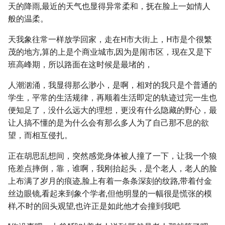
天的降雨,最近的天气也显得异常柔和，抚在脸上一如情人
般的温柔。
天我象往常一样放学回家，走在H市大街上，H市是个很繁
茂的地方,算的上是个商业城市,因为是闹市区，现在又是下
班高峰期，所以路面在这时候是最堵的，
人潮汹涌，我显得那么渺小，是啊，相对的我只是个普通的
学生，平常的生活规律，再顺着生活即定的轨迹过完一生也
便知足了，没什么远大的理想，更没有什么隐藏的野心，最
让人搞不懂的是为什么会有那么多人为了自己那不息的欲
望，而相互侵扎。
正在胡思乱想间，突然感觉身体被人撞了一下，让我一个狼
疮差点摔倒，靠，谁啊，我刚抬起头，是个老人，老人的脸
上布满了岁月的痕迹,脸上有着一条条深刻的纹路,带着付金
丝边眼镜,看起来到象个学者,但他明显的一幅很是慌张的模
样,不时的回头观望,也许正是如此他才会撞到我吧.