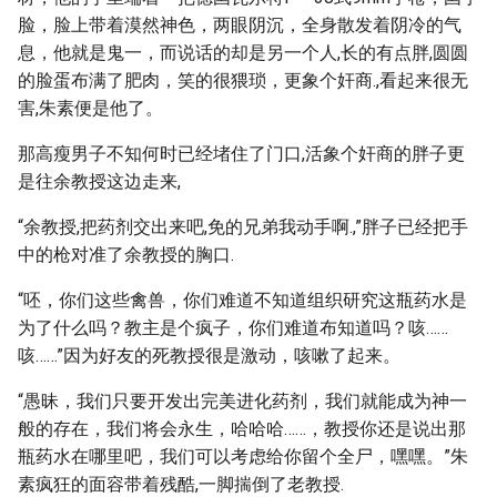
脸，脸上带着漠然神色，两眼阴沉，全身散发着阴冷的气
息，他就是鬼一，而说话的却是另一个人,长的有点胖,圆圆
的脸蛋布满了肥肉，笑的很猥琐，更象个奸商.,看起来很无
害,朱素便是他了。
那高瘦男子不知何时已经堵住了门口,活象个奸商的胖子更
是往余教授这边走来,
“余教授,把药剂交出来吧,免的兄弟我动手啊.,”胖子已经把手
中的枪对准了余教授的胸口.
“呸，你们这些禽兽，你们难道不知道组织研究这瓶药水是
为了什么吗？教主是个疯子，你们难道布知道吗？咳……
咳……”因为好友的死教授很是激动，咳嗽了起来。
“愚昧，我们只要开发出完美进化药剂，我们就能成为神一
般的存在，我们将会永生，哈哈哈……，教授你还是说出那
瓶药水在哪里吧，我们可以考虑给你留个全尸，嘿嘿。”朱
素疯狂的面容带着残酷,一脚揣倒了老教授.