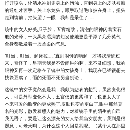
打开喷头，让清水冲刷走身上的污浊，直到身上的皮肤被擦
的通红才罢手，关上水龙头，顺手取过毛巾披在身上，扭头
走到镜前，抬头望了一眼，我却是呆住了……
镜中的女人好美,瓜子脸，五官精致，清澈的眼神闪着宝石
般的光泽，一头黑亮湿润的短发使她更是平添了几分英气，
全身都散发着一股柔柔的气息,
“叮当，叮当。起床拉……”直到闹钟的响起，才将我清醒过
来，奇怪了，星期天我是不设闹钟的啊，来不及细想，我的
眼神又再一次定格在了镜中的女孩身上，我现在已经很想去
找块豆腐了，砸的死砸不死另当别论，
这镜中的女子竟然会是我，我颇为悲哀的想到，虽然变化很
大，可是外型变化不大，五官便的更柔和了，也更女人了，
本来可爱的脸变的更成熟了,皮肤也变的更白了,眼中那丝莫
名的光彩，散发着惑人的魅力，对着镜子里的陌生的自己，
我无语了，要是让这么漂亮的女人给我当女朋友，我到是很
愿意，可老天啊，为什么这个人回是我呢。（某个人在那里