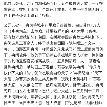
他自己处死；六个自相残杀而死；五个被冉闵灭族，一个投
靠东晋，被斩于街市；全部死于非命。石虎一生造孽无数，
终于在子孙身上得到了报应。
公元352年。冉闵将城中的军粮分给百姓。独自带领1万人
马（步兵为主）去争粮。结果被鲜卑的14万大军（骑兵。
还有数万后续部队）包围。在拼死突围的冉魏士兵掩护下，
冉闵连杀三百余人，终于杀出包围圈（战斗经过本文从
略），但那匹和冉闵一样勇猛的朱龙战马却因过度疲劳而倒
下，冉闵被俘，他的手下仍然在机械地和敌人拼命，掩护随
军的其他重要官员撤离战场，一直杀到最后一人……慕容恪
捉到冉闵后，献与国主慕容俊，慕容俊嘲笑冉闵：“你只有
奴仆下人的才能，凭什么敢妄自称天子？”冉闵怒道：“天下
大乱，尔曹夷狄禽兽之类尤称帝，况我中土英雄呼！”慕容
俊大怒，令人鞭之三百，然后送至龙城，斩于遏陉山。冉闵
死后，山左右七里草木悉枯，蝗虫大起，从五月到十二月，
天上滴雨未降。慕容俊大惊，派人前往祭祀，追封冉闵为武
悼天王，当日天降大雪，过人双膝。(正史记载，决非杜撰)