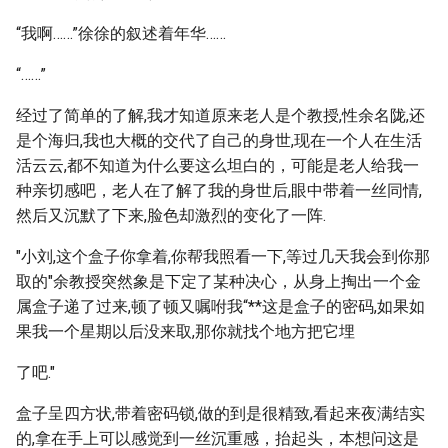
“我啊……”徐徐的叙述着年华……
“……”
经过了简单的了解,我才知道原来老人是个教授,性余名陇,还
是个海归,我也大概的交代了自己的身世,现在一个人在生活
活云云,都不知道为什么要这么坦白的，可能是老人给我一
种亲切感吧，老人在了解了我的身世后,眼中带着一丝同情,
然后又沉默了下来,脸色却激烈的变化了一阵.
"小刘,这个盒子你拿着,你帮我照看一下,等过几天我会到你那
取的"余教授突然象是下定了某种决心，从身上掏出一个金
属盒子递了过来,顿了顿又嘱咐我“
*
*这是盒子的密码,如果如
果我一个星期以后没来取,那你就找个地方把它埋
了吧."
盒子呈四方状,带着密码锁,做的到是很精致,看起来夜满结实
的,拿在手上可以感觉到一丝沉重感，抬起头，本想问这是