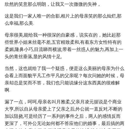
欣然的笑意那么明朗，让我又一次微微的失神，
这是我们一家人唯一的合影,相片上的母亲笑的那么灿烂,那
么幸福,那么美.
母亲很美,能给我一种很深的自豪感，说实在的，她比起那
些世界小姐来丝毫不差,五官精致柔和,有着东方女性特有的
柔媚,隆鼻小巧,目流睇而横波,带着一丝惑人的魅力,再加上一
头的青丝垂落,显的风情十足,
当然，这也就给了我一个疑惑，便是这么美丽的母亲为什么
会看上而面貌平凡工作平凡的父亲呢？每次问她的时候，母
亲却总是笑而不答，我们也只能说缘分这东西真的很难解
啊.
漏了一点，呵呵,母亲名叫月雅柔,父亲月凌元据说是个商业
大亨,所以自从母亲爱上了父亲之后,外公就一直反对,不断的
加以阻挠,可是经历了一系列的事件之后，两人的感情反而
更深了，可外公无论如何都不答应他们的婚事，最后搞的两