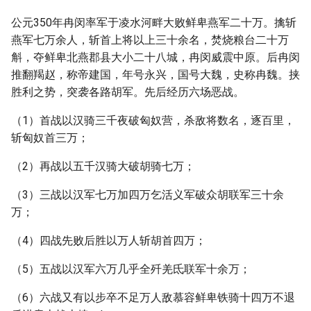
公元350年冉闵率军于凌水河畔大败鲜卑燕军二十万。擒斩
燕军七万余人，斩首上将以上三十余名，焚烧粮台二十万
斛，夺鲜卑北燕郡县大小二十八城，冉闵威震中原。后冉闵
推翻羯赵，称帝建国，年号永兴，国号大魏，史称冉魏。挟
胜利之势，突袭各路胡军。先后经历六场恶战。
（1）首战以汉骑三千夜破匈奴营，杀敌将数名，逐百里，
斩匈奴首三万；
（2）再战以五千汉骑大破胡骑七万；
（3）三战以汉军七万加四万乞活义军破众胡联军三十余
万；
（4）四战先败后胜以万人斩胡首四万；
（5）五战以汉军六万几乎全歼羌氐联军十余万；
（6）六战又有以步卒不足万人敌慕容鲜卑铁骑十四万不退