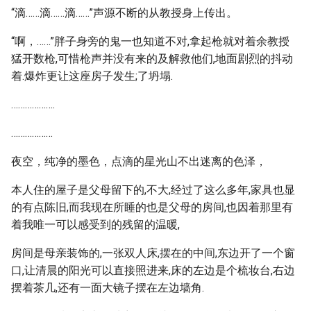
“滴……滴……滴……”声源不断的从教授身上传出。
“啊，……”胖子身旁的鬼一也知道不对,拿起枪就对着余教授
猛开数枪,可惜枪声并没有来的及解救他们,地面剧烈的抖动
着.爆炸更让这座房子发生;了坍塌.
……………….
………………
夜空，纯净的墨色，点滴的星光山不出迷离的色泽，
本人住的屋子是父母留下的,不大,经过了这么多年,家具也显
的有点陈旧,而我现在所睡的也是父母的房间,也因着那里有
着我唯一可以感受到的残留的温暖,
房间是母亲装饰的,一张双人床,摆在的中间,东边开了一个窗
口,让清晨的阳光可以直接照进来,床的左边是个梳妆台,右边
摆着茶几,还有一面大镜子摆在左边墙角.