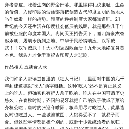
穿者兽皮。吃着生肉的野蛮部落。哪里懂得礼仪廉耻，生命
的价值。入侵印度的蛮族部落把创造古代印度文明的当地人
当作奴隶一样的趋势。印度的种姓制度大家都知道吧。21
世纪的今天还生活在印度社会低层的贱民。就是那些几千年
前被征服的印度本国人。冉闵天王招告天下，邀四海豪杰奋
起杀胡。屠胡令所到之地。中华子民纷纷响应。汉军威
武！！汉军威武！！大小胡寇四散而溃！九州大地终复炎黄
本色。我族方才免于重捣古印度人之悲剧。
作品相关 五胡食人录
我们许多人都读过鲁迅的《狂人日记》，里面对中国的几千
年封建道德以“吃人”两字概括。这种“吃人”还不是真正意义
上的吃人。但确实也有把人杀了吃的。吃人在中国可谓历史
悠久，在春秋时期，齐国的易牙就把自己的孩子做成了菜给
齐桓公吃，唐时的张巡守睢阳，粮草用尽时吃过人，黄巢造
反时也吃过人。一些城池被围，人饿得受不了，就易子而
食。但这些事情都是极个别的，或源于少数统治者的疯狂，