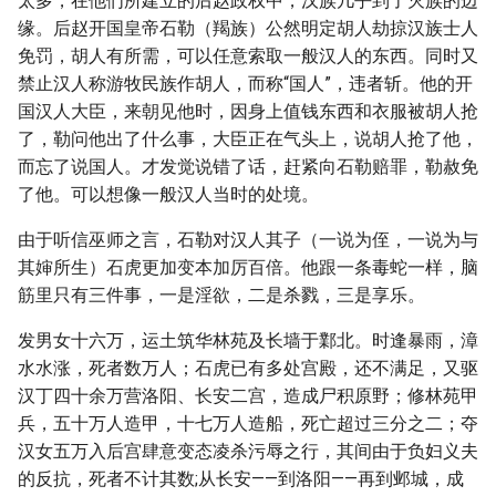
太多，在他们所建立的后赵政权中，汉族几乎到了灭族的边
缘。后赵开国皇帝石勒（羯族）公然明定胡人劫掠汉族士人
免罚，胡人有所需，可以任意索取一般汉人的东西。同时又
禁止汉人称游牧民族作胡人，而称“国人”，违者斩。他的开
国汉人大臣，来朝见他时，因身上值钱东西和衣服被胡人抢
了，勒问他出了什么事，大臣正在气头上，说胡人抢了他，
而忘了说国人。才发觉说错了话，赶紧向石勒赔罪，勒赦免
了他。可以想像一般汉人当时的处境。
由于听信巫师之言，石勒对汉人其子（一说为侄，一说为与
其婶所生）石虎更加变本加厉百倍。他跟一条毒蛇一样，脑
筋里只有三件事，一是淫欲，二是杀戮，三是享乐。
发男女十六万，运土筑华林苑及长墙于鄴北。时逢暴雨，漳
水水涨，死者数万人；石虎已有多处宫殿，还不满足，又驱
汉丁四十余万营洛阳、长安二宫，造成尸积原野；修林苑甲
兵，五十万人造甲，十七万人造船，死亡超过三分之二；夺
汉女五万入后宫肆意变态凌杀污辱之行，其间由于负妇义夫
的反抗，死者不计其数;从长安——到洛阳——再到邺城，成