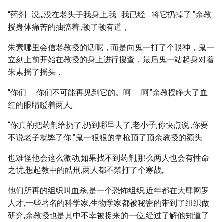
“药剂…没,,,没在老头子我身上,我…我已经….将它扔掉了.”余教
授身体痛苦的抽搐着.,顿了顿有道，
朱素哪里会信老教授的话呢，而是向鬼一打了个眼神，鬼一
立刻上前开始在教授的身上进行搜查，最后鬼一站起身对着
朱素摇了摇头，
“你们……你们不可能再见到它的。呵……呵”余教授睁大了血
红的眼睛瞪着两人,
“你真的把药剂给扔了,扔到哪里去了,老小子,你快点说.,你要
不说老子就弊了你.”鬼一狠狠的拿枪顶了顶余教授的额头.
也难怪他会这么激动,如果找不到药剂,那么两人也会有性命
之忧,想起教中的酷刑,两人都不禁打了个寒战,.
他们所再的组织叫血杀,是一个恐怖组织,近年都在大肆网罗
人才,一些著名的科学家,生物学家都被秘密的带到了组织做
研究,余教授也是其中不幸被捉来的一位,经过了解他知道了