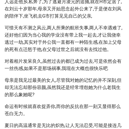
人远走他乡,私奔了,为了逃避月凌元的追捕,就在H市定居了,
在刘云十岁那年,母亲又开始思念起外公来了,于是便在刘风
的陪伴下,坐飞机去G市打算见见自己的父亲,
可惜天有不测之风云,两人所乘的航班失事,两人不幸遇难了,
还好他们因为当心我的学业没有带上我一起去,才让我侥幸
逃过一劫,其实对于外公我一直都有一种陌生感,在加上父母
的死有点迁怒于他,在父母过世之后就没有去找过他。
对着相片发呆良久,虽然过去的都已成为过去,可是依然会有
一丝伤感,如果不是那场祸事,我现在大概也很快乐吧.
母亲是我见过最美的女人,尽管我对她的记忆的并不深刻,但
却无法忘却那份容颜,虽然我还是经常埋怨她为什么老我生
的那么象她呢?
命运有时候就喜欢捉弄你,而你的反抗在那一刻又显得那么
苍白无力。
夏日的高温通常是无比的炽热,让人无法忍受,可能是接连几