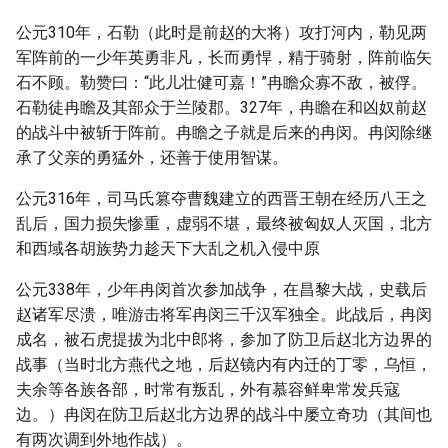
公元310年，石勒（此时是前赵的大将）攻打河内，勒见两
军阵前的一少年英勇非凡，长而勇悍，精于骑射，阵前临矢
石不顾。勒赞曰：“此儿壮健可嘉！”冉瞻众寡不敌，被俘。
石勒徒冉瞻及其部众于兰陵郡。327年，冉瞻在和凶奴前赵
的战斗中被斩于阵前。冉瞻之子就是后来的冉闵。冉闵除继
承了父亲的勇猛外，还善于使用智谋。
公元316年，司马氏篡夺曹魏建立的西晋王朝在经历八王之
乱后，国力损失惨重，虚弱不堪，最终被匈奴人灭国，北方
和西域各胡族势力趁天下大乱之机入侵中原
公元338年，少年冉闵首次参加战争，在昌黎大战，史载后
赵诸军尽溃，唯游击将军冉闵三千汉军独全。此战后，冉闵
成名，被石虎提拔为北中郎将，参加了防卫后赵北方边界的
战事（当时北方燕代之地，后赵镜内有内迁的丁零，乌恒，
夫余等各族各部，时常有叛乱，外有慕容鲜卑常发兵寇
边。）冉闵在防卫后赵北方边界的战斗中屡立奇功（其间也
有两次调到外地作战）。