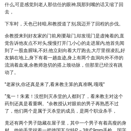
什么,可是感觉到老人那信任的眼神,我那到嘴的话又缩了回
去，
下车时，天色已转暗,和教授道了别,我迈开了回程的步伐。
余教授来到好友家的门前,刚要敲门,却发现门是虚掩着的,直
觉告诉他友点不对头,慢慢打开门,小心的走进屋内,他首先闻
到了一股血腥味,不好,他立刻向着大厅跑去,大厅里很凌乱,好
友躺在地上,身下有着一趟血迹,身上有两个血洞向外不停的
流淌着血液,余教师急切的搭上颈动脉，但那里已经没有跳
动了。
"老家伙,你还真是来了,看来教主算的真准啊,.嘎嘎"
“鬼一！朱素！没想到灭杀堂的人都到了，看来教主对这个
药剂还真是看重啊。”余教授认对眼前的男子再熟悉不过
了，他们两个是属于灭杀堂的成员，是两个职业杀手，
竟还有两个男子隐藏在屋子里，其中一个男子有着高瘦的身
材，他的手里端着一把德国瓦尔特P－38式9mm手枪，国字