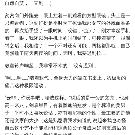
自怨自艾，一直到……）
匆匆向门外跑去，眼上挂着一副难看的方型眼镜，头上是一
只鸭舌帽，这副打扮是平时为了掩饰我那女气的外貌而准备
的，再次抬手望了一眼时间，没错，七点了，刚才拿起手机
看了一眼，我还以为手机上的时间错了，可接着望了一眼闹
钟之后，我相信了，一个不对还有可能，两格都那就，自己
竟然睡了两天两夜的时间，天啊，我要迟到拉……
教室铃声响起，我非常不幸的……没有迟到，
“呵……呵……”喘着粗气，全身无力的靠在书桌上，我极度的
痛苦这种极限运动，
“云非，你没事吧，喘成这样。”说话的是一旁的文龙，他身
高一米八，剑眉星目，有着飘逸的短发，是个标准的美男
子，平时不太喜欢说话，亦有着沉稳的个性，最主要的是他
还是文家的大少（这是熟悉后我才知道的,说起来我也奇怪
自己这个穷小子能竟能和这两位公子哥成为好朋友,最后的