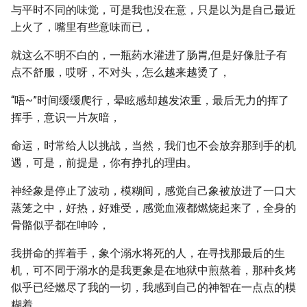
与平时不同的味觉，可是我也没在意，只是以为是自己最近
上火了，嘴里有些意味而已，
就这么不明不白的，一瓶药水灌进了肠胃,但是好像肚子有
点不舒服，哎呀，不对头，怎么越来越烫了，
“唔~”时间缓缓爬行，晕眩感却越发浓重，最后无力的挥了
挥手，意识一片灰暗，
命运，时常给人以挑战，当然，我们也不会放弃那到手的机
遇，可是，前提是，你有挣扎的理由。
神经象是停止了波动，模糊间，感觉自己象被放进了一口大
蒸笼之中，好热，好难受，感觉血液都燃烧起来了，全身的
骨骼似乎都在呻吟，
我拼命的挥着手，象个溺水将死的人，在寻找那最后的生
机，可不同于溺水的是我更象是在地狱中煎熬着，那种炙烤
似乎已经燃尽了我的一切，我感到自己的神智在一点点的模
糊着，