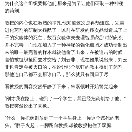
为什么这个组织要抓他们,原来是为了让他们研制一种神秘
的药剂,
教授的内心也在激烈的挣扎,他知道这次是再劫难逃,，完美
进化药剂的研制太残酷了，以前在研发的残次品就造成了上
千的实验体的死亡，数百实验体失去理智,虽然那时的药剂
并不完善，而现在加入了一种神秘的强化细胞才成功研制出
来的唯一最完善的样本就被他偷了出来，在被追击的时候，
害怕被组织抢回去才交给了刘云非，现在如果说出来，刘云
非也肯定会被灭口的，在说让那个疯狂的教主得到了药剂，
那他连自己都不会原谅自己，那么就只有同归于尽.
看教授的面容突然平静了下来，朱素顿时开始警觉起来.
“刚才我在路上，碰到了一个学生，我已经把药剂给了他。”
教授突然说出了真象。
“什么，你把药剂放到了一个学生身上，你这个该死的老
头。”胖子火起，一脚踢向教授,却被教授抱住了双腿.