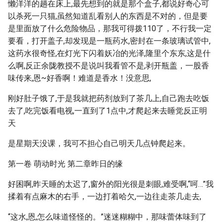
懒洋洋的趟在床上,最先想到的就是那个盒子,都说好奇心可
以杀死一只猫,虽然知道乱看别人的东西是不对的，但是要
是里面放了什么危险物品，那我可得拨110了，不行我一定
要看，打开盖子,却发现是一瓶药水,密封在一条玻璃试管中,
这药水很奇怪,在灯光下闪着妖冶的光泽,隆里个东东,这是什
么啊,反正余陇教授不是说叫我看管不是,剥开瓶盖，一股香
味传来,恩~好香啊！难道是香水！没意思,
刚好肚子饿了,于是我就把药剂放到了茶几上,自己跑去吃饭
去了,吃完饭看电视,一直到了1点中,才爬起来去睡觉反正明
天
是星期天没课，我可不担心自己明天几点钟爬起来。
第一卷 萌动时光 第二章昨日的缘
好困啊,昨天睡的太迟了,窗外的阳光很是刺眼,难受啊,“呵…”我
揉着有点麻木的右手，一边打着哈欠,一边往走茶几走去,
“这水,恩,怎么味道怪怪的。”迷迷糊糊中，那味蕾体味到了