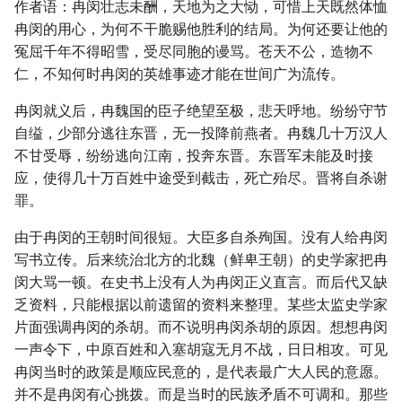
作者语：冉闵壮志未酬，天地为之大恸，可惜上天既然体恤
冉闵的用心，为何不干脆赐他胜利的结局。为何还要让他的
冤屈千年不得昭雪，受尽同胞的谩骂。苍天不公，造物不
仁，不知何时冉闵的英雄事迹才能在世间广为流传。
冉闵就义后，冉魏国的臣子绝望至极，悲天呼地。纷纷守节
自缢，少部分逃往东晋，无一投降前燕者。冉魏几十万汉人
不甘受辱，纷纷逃向江南，投奔东晋。东晋军未能及时接
应，使得几十万百姓中途受到截击，死亡殆尽。晋将自杀谢
罪。
由于冉闵的王朝时间很短。大臣多自杀殉国。没有人给冉闵
写书立传。后来统治北方的北魏（鲜卑王朝）的史学家把冉
闵大骂一顿。在史书上没有人为冉闵正义直言。而后代又缺
乏资料，只能根据以前遗留的资料来整理。某些太监史学家
片面强调冉闵的杀胡。而不说明冉闵杀胡的原因。想想冉闵
一声令下，中原百姓和入塞胡寇无月不战，日日相攻。可见
冉闵当时的政策是顺应民意的，是代表最广大人民的意愿。
并不是冉闵有心挑拨。而是当时的民族矛盾不可调和。那些