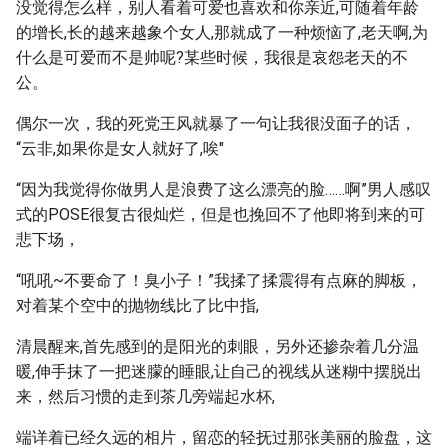
没觉得怎么样，别人看着可爱也喜欢和你亲近,可随着年龄
的增长,长的越来越象个女人,那就成了一种烦恼了,老天啊,为
什么是可爱而不是帅呢?某些时候，我很是哀怨老天的不
公。
偶尔一次，我的死党王风就暴了一句让我很没面子的话，
“云非,如果你是女人就好了,唉"
“因为我觉得你做男人是浪费了这么漂亮的脸……啊”男人感叹
式的POSE很复古很灿烂，但是也挽回不了他即将到来的可
悲下场，
“吼吼~不要命了！臭小子！”我揉了揉震得有点麻的脚板，
对着某个空中的抛物线比了比中指,
清晨醒来,首先感到的是阳光的刺眼，另外还掺杂着几分温
暖,伸手抹了一把迷朦的睡眼,让自己的视线从迷糊中摆脱出
来，然后习惯的走到茶几旁端起水杯,
端详着已经久远的相片，留恋的轻抚过那张美丽的脸盘，这