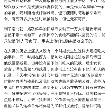
冉闵灭后赵政权，一次解放被掳掠的汉族女子达二十万。这
些汉族女子不是被掳去作妻作妾的。而是作为“双脚羊”一样
的家畜。随时随地被奸淫蹂躏。也可能随时随地被宰杀烹
食。有五万多少女这时虽被解放，但也无家可归。
到了南北朝，拓跋鲜卑的拓跋焘发动三十万大军进攻宋国，
居然不带一点粮草，如果掠夺的食物不能解决需要的话，就
只能是“掠人而食”了。事实上他们也确实是这么干的。
在人类的历史上还从来没有一个时期发生过这样大规模吃人
的事件。同一时期在西方，是匈奴人阿提拉进攻罗马帝国，
他残暴是残暴。但并没有留下他们吃人的记载。后来女真，
蒙古，满族虽然也很残暴，但史书上也没有留下他们吃人的
纪录。今天生活在现代社会的我们根本无法想像“五胡乱华”
时期的血腥与残暴以及我们汉族先民所蒙受的苦难。这些历
史我们在学校的课堂上是学不到，因为在书本上只有民族融
合、鲜卑拓跋宏汉化等等，完全是报喜不报忧。对黑暗面一
点也不描写。近来《狼图腾》的作者当是不掩盖这些暴行。
但他又认为这样杀你吃你是为了我们汉族好。是给我们输