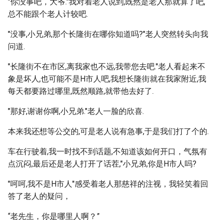
"你没事吧，大爷."我对着老人说到,既然是老人那就算了吧,
总不能跟个老人计较吧.
"没事,小兄弟,那个长隆街在哪你知道吗?"老人突然转头向我
问道.
"长隆街不在市区,离我家也不远,我带您去吧."老人看起来不
象是坏人,也可能不是H市人吧,我想长隆街就在我家附近,我
每天都要路过哪里,既然顺路,就带他去好了.
"那好,谢谢你啊,小兄弟."老人一脸的欣喜.
本来我还想等公交的,可是老人说有急事,于是我们打了个的.
车在行驶着,我一时找不到话题,不知道该如何开口，气氛有
点沉闷,最后还是老人打开了话茬,"小兄弟,你是H市人吗?
"呵呵,我不是H市人"感受着老人那慈祥的注视，我轻笑着回
答了老人的疑问，
“老先生，你是哪里人啊？”