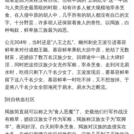
或者是因为实在没有办法。但在中国的“五胡乱华”这一中国
与人类历史最黑暗的时期，却有许多人被大规模地宰杀烹
食。在入侵中原的胡人中，几乎所有的胡人都没有自己的文
字。十分野蛮，许多胡人还保留着食人的兽性。以羯族，白
种匈奴，鲜卑族三族最为凶恶。
公元304年，当时还是“八王之乱”。幽州刺史王浚引进慕容
鲜卑来对付成都王颖。慕容鲜卑乘机大掠中原，抢劫了无数
财富，还掳掠了数万名汉族少女。回师途中一路上大肆奸
淫，同时把这些汉族少女充作军粮，宰杀烹食。走到河北易
水时，吃得只剩下八千名少女了。王浚发现后，要慕容鲜卑
留下这八千名少女。慕容鲜卑一时吃不掉，又不想放掉。于
是将八千名少女全部淹死于易水。易水为之断流。
[转自铁血社区
羯族简直就可以称之为“食人恶魔”了。史载他们行军作战没
有粮草，掳掠汉族女子作为军粮，羯族称汉族女子为“双脚
羊”。夜间奸淫。白天则宰杀烹食。羯族对汉族的血债实在