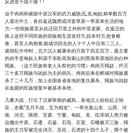
反进竟十战十捷！!
迫于冉闵和诸路中原汉军的武力威胁,氐,羌,匈奴,鲜卑数百万
人退出中土，各自返还陇西或河套草原一带原来生活的地
方,一些胡族甚至从此迁回万里之外的中亚老家。在返迁的
路上这些不同民族的胡族相互进攻对方,掠杀对方,抢食粮
食，甚至人肉相食,能成功回去的人十个人中仅有二三人。
诸胡乱中华时，北方汉人被屠杀的只留下四五百万，最主要
的凶手是匈奴人和源于东欧高加索山到黑海草原地区的白种
羯族。（这个民族有拿人头祭祀的习惯）冉闵灭羯赵，歼灭
三十多万羯族与凶奴为主的胡兵。冉闵后来在邺城对羯族屠
杀了二十几万，加上全国各省各地的复仇屠杀。羯族与凶奴
在血腥的民族报复中被基本杀绝。
几番大战，打出了汉家铁骑的威风，各地汉人纷纷起义响
应，史载“无月不战，互为相攻”。一举光复山东、山西、河
南、河北、陕西、甘肃、宁夏。匈奴、羌、氐等胡人势力被
迫撤出中原。石遵、石鉴、石琨、石宠、石蟠被灭三族，羯
族的主力军被完全消灭。至此，石虎的十四个儿子，两个被