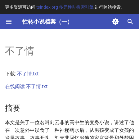
更多资源可访问
tsindex.org 多元性别搜索引擎
进行跨站搜索。
键
性转小说档案（一）
入
摘要
以
不了情
开
其他信息 [Processed Page
Metadata]
始
下载:
不了情.txt
搜
正文
在线阅读 不了情.txt
索
摘要
本文是关于一位名叫刘云非的高中生的变身小说，讲述了他
在一次意外中误食了一种神秘药水后，从男孩变成了女孩的
发展故事。故事开头，刘云非回忆起他的家庭背景和外貌困