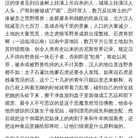
汉的使者见到沿途树上挂满上吊自杀的人，城墙上挂满汉人
人头，尸骨则被做成“尸观”，恐吓世人，数万反抗将士的尸
体被弃之荒野喂兽；血腥屠杀和残酷的民族压迫，北方汉人
锐减至六七百万，造成赤地千里的景象；人口的大量减少，
土地的大量荒芜，傍之虎狼等野兽成群出现繁殖。石虎将邯
郸（一说临漳以南）以南中原地区，数万平方公里土地划为
其狩猎围场，创全人类有史以来的吉尼斯世界记录。规定汉
人不得向野兽投一块石子者，否则即是“犯兽”，将处以死
罪，被杀或被野兽吃掉的人不计其数，汉人的地位竟连野兽
都不如；太子石邃比他爹石虎还要令人发指。如果说石虎是
残暴荒淫的话，这个二十几岁的青年只能以变态来解释。在
自己府上闲着无聊的时候就带着刀乱窜，碰到自己的侍女就
把她的头砍下来，擦干净血放到盘子里面做成工艺品和部下
观赏。最令人不可思议的是这个恶魔竟然笃信佛教，他命令
他所掳掠的汉族女子做尼姑，碰到漂亮的就先和她交配，然
后就把这个倒霉的尼姑身上的肉割下来和牛羊肉混着煮，还
把这种食品赏赐给部将吃，让他们猜测是什么原料做的。