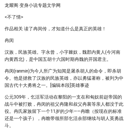
龙耀阁 变身小说专题文学网
<不了情>
作品相关 读了冉闵传，才知道什么是真正的英雄！
冉闵
汉族，民族英雄。字永曾，小字棘奴，魏郡内黄人(今河南
内黄西北)，是中国五胡十六国时期冉魏的开国君主。
冉闵(ranmin)为今人所广为知闻是屠杀胡人的命令，即杀胡
令。他是拯救了汉族的民族英雄，亦以勇猛著称，被列为中
国古代十大勇将之一。[编辑本段]英雄事迹
公元309年，乞活军活动在黎阳的一支在和匈奴前赵帝国的
战斗中被打败，冉闵的祖父冉隆和叔父冉襄等亲人都没于此
役。冉氏家族留下一个11岁的少年——冉瞻（按现在的标准
还是一个孩子），冉瞻带领所部乞活余部继续与胡人英勇战
斗。