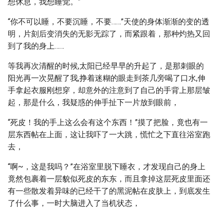
想休息，我想睡觉。”
“你不可以睡，不要沉睡，不要……”天使的身体渐渐的变的透
明，片刻后变消失的无影无踪了，而紧跟着，那种灼热又回
到了我的身上……
等我再次清醒的时候,太阳已经早早的升起了，是那刺眼的
阳光再一次晃醒了我,挣着迷糊的眼走到茶几旁喝了口水,伸
手拿起衣服刚想穿，却意外的注意到了自己的手背上那层皱
起，那是什么，我疑惑的伸手扯下一片放到眼前，
“死皮！我的手上这么会有这个东西！”摸了把脸，竟也有一
层东西帖在上面，这让我吓了一大跳，慌忙之下直往浴室跑
去，
“啊~，这是我吗？”在浴室里脱下睡衣，才发现自己的身上
竟然包裹着一层貌似死皮的东东，而且拿掉这层死皮里面还
有一些散发着异味的已经干了的黑泥帖在皮肤上，到底发生
了什么事，一时大脑进入了当机状态，