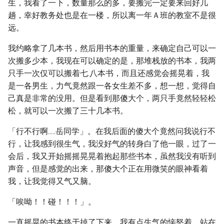
生，我看了一下，数量那么的多，要搬完一定要来回好几
趟，幸好教务处也是在一楼，所以离一年Ａ班的教室不是很
远。
我约略拿了几本书，然后用书本的重量，来确定自己可以一
次搬多少本，我现在可以确定的是，那堆栈放的书本，我两
只手一次仅可以搬着七.八本书，而且还感觉会摇晃着，我
是一各男生，力气竟然跟一各女生差不多，想一想，觉得自
己真是非常的没用。但是看到那傻大个，两只手竟然轻轻松
松，就可以一次搬了三十几本书。
「行不行啊.....岳同学」。在我后面的傻大个竟然问我说行不
行，让我感到很生气，我没好气的转身白了他一眼，过了一
会后，我又开始摇摇晃晃着抱起那些书本，虽然我没有听到
声音，但是感觉的出来，那傻大个正在用微笑的眼神看着
我，让我觉得又气又脑。
「唉呦！！碰！！！」。
一直摇晃的书本终于掉了下来，我有点生气的恼怒着，站在