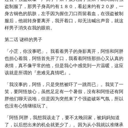
盗制服了，那男子身高约有１８０，看起来约有２０岁，一
身古铜色的肌肤，左手因为握住刀口而留着血，在强盗被制
服后，他就转身要离开，我开着口，却无法喊出声音，就这
样男子消失在我的眼前。
第二话 谜样的男子
「小芷，你没事吧」。我看着男子的身影离开，阿悟和阿胖
也担心着我，阿悟首先开了口，我看着阿悟那担心又认真的
表情，真不像平常的他，但是我心中感觉到一片温暖，这应
该就是所谓的『患难见真情吧』。
「我没事的，阿悟，只是突然被吓了一跳而已」。我笑了一
笑，要阿悟放心，虽然足足有一个暑假，没有和阿悟还有阿
胖他们聊天说地，但是因为突然来了个强盗破坏气氛，所以
也没有心情继续玩了。
「阿悟.阿胖，我想我该走了，要不太晚回家，被妈妈知道
了，以后想出来的机会就更少了」。因为从小我就以准继承