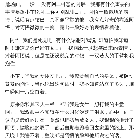
尬场面。「没.......没有阿.....可恶的阿胖.....我那有什么重要的
事情要跟小芷说阿......你可别乱讲....」。阿悟一脸尴尬的表
情，说话有点结巴，真不像平常的他，我有点好奇的靠近阿
悟，对阿悟微微的一笑，露出一脸好奇的表情看着他。
「阿悟...我们是死党吧....有什么话想对我说...难道怕我知道
阿！难道是你已经有女....」。我露出一脸想笑出来的表情，
对着阿悟说，但是在还没说完的时候，一双若大的手臂将我
抱住。
「小芷，当我的女朋友吧」。我感觉到自己的身体，被阿悟
紧紧的抱住，当他说出这句话时，我不知道站立了多久，脑
中瞬间一片空白着。
「原来你和其它人一样，都当我是女生，想打我的主意
啊」。我双眼中不知道在什么时候滚落了泪水，心中一向自
认为是最好的朋友，竟然也把我当成女人，我狠狠的推开了
阿悟，摆脱他的双手，然后自顾着跑着回去家里的路上。那
天晚上我睡不着，整晚都是阿悟的脸和他所说过的话。