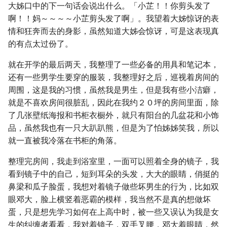
大姊口中的下一句话会说出什么。「小芷！！你剪头发了
啊！！妈～～～～小芷剪头发了啊」。我望着大姊惊讶的表
情和狂奔而去的身影，虽然知道大姊会惊讶，可是这表现真
的有点太过份了。
就在开学的最后两天，我整理了一些必备的用具和笔记本，
还有一些男学生要穿的服装，我整理好之后，巡视着房间的
周围，这是我的习惯，虽然我是男生，但是我有些小洁癖，
就是不喜欢房间很脏乱，因此在我约２０坪的房间里面，除
了几张壁纸海报和书柜衣橱外，就只有阳台的几盆花和小饰
品，虽然我也有一只大趴趴熊，但是为了怕姊姊笑我，所以
就一直被我冷落在书柜的角落。
整理完房间，我走到浴室里，一面可以照着全身的镜子，我
看到镜子中的自己，短到耳朵的头发，大大的眼睛，俏挺的
鼻梁和瓜子脸蛋，我想对着镜子做些坏男生的行为，比如双
眼邓大，脸上横竖着恶霸的模样，我当然不是真的想做坏
蛋，只是想先学习如何在上高中时，被一些又误认为我是女
生的纠缠者看看，我对着镜子，双手叉腰，邓大着眼睛，然