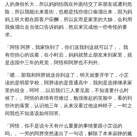
人的身份长大，所以妈妈怕我在外面结交了坏朋友或遭到危
险，所以我能出来逛街，也都是找些借口偷溜出来，因为妈
妈上班大都在跟客户应酬，所以反而是家里的大姊，会利用
我偷溜出去当借口告诉妈妈，然后来完成他一些奇怪的要
求。
「阿悟.阿胖，我家快到了，你们送我到这就可以了」。我
有些担心的说着，在小时后，妈妈就禁止朋友来到家里，就
是连国中三年的死党，阿悟和阿胖也不列外。
「嗯.......那我和阿胖就送你到这了，明天就要开学了，小芷
读的是明星学校，阿胖读的是普通高中，我则是选择继承家
里的祖业，呵呵.......以后我们三人要见面，不知道要什么时
候了」。阿悟的表情有些难过，勉强推起的笑脸中，看的到
些许的落寞，认识他三年，从来没看过他这种样子，一时之
间我也不知道该如何回答。
「阿悟，你不是说今天有什么重要的事情要跟小芷说的
吗」。一旁的阿胖突然递出了一句话，解除了本来寂静的尴