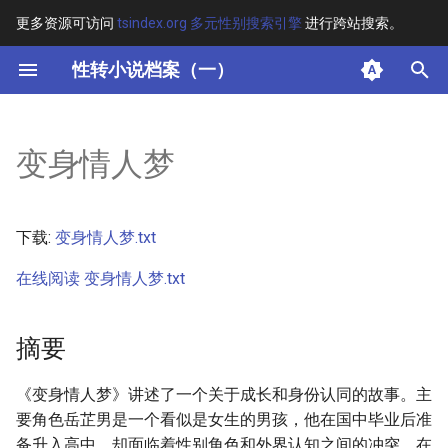
更多资源可访问
tsindex.org 多元性别搜索引擎
进行跨站搜索。
键
性转小说档案（一）
入
摘要
以
变身情人梦
开
其他信息 [Processed Page
Metadata]
始
下载:
变身情人梦.txt
搜
正文
在线阅读 变身情人梦.txt
索
摘要
《变身情人梦》讲述了一个关于成长和身份认同的故事。主
要角色岳芷男是一个看似是女生的男孩，他在国中毕业后准
备升入高中，却面临着性别角色和外界认知之间的冲突。在