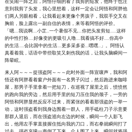
在笑闹一阵之后，阿悟仔细的看了我剪的短发，他终于也注
意到我剪了头发，我心里想着，这样一定会让阿悟和阿胖他
们两人另眼相看，让我看起来更像个男孩子，我双手交叉在
胸前，脸上露出一副自信的表情，来等着阿悟的评价。
「嗯.....我说啊.....小芷...一个暑假不见.....你把头发剪短.......这样
的中性打扮......好像变的更吸引人噜.....我看搞不好......你高中
的生活......会比国中的生活.....更多采多姿....嘿嘿...」。阿悟认
真看着我，话语中带些取笑又刺伤我的话，让我头脑瞬间一
阵晕眩。
来人阿～～～捉强盗阿～～～此时外面一阵宣嚷声，我和阿
悟还有阿胖看着窗户外面有一名男子闪过，然后跑进来咖啡
屋，那男子手里拿着一把短刀，在巡视了屋里之后，愤愤然
的跑向我的旁边，然后用手里的短刀压住我的颈子，一旁的
阿悟和阿胖显然反应不过来，而紧张的看着那强盗的一举一
动，这时强盗看到我身边围着一群人，用手砥柱刀子示意要
那群人退后，而在强盗巡向左边的时候，瞬间一个人影飞
出，他用左手掌直接握住抵向我的刀口，而右拳就瞬间打了
过去，强盗哀嚎一声倒了下来，众人围了上来，瞬间就将强