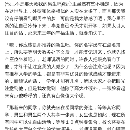
(他.....不是那天救我的男生吗)我心里虽然有些不确定，因为
在这世界上，外型和体格相似的人实在太多了，而且那天我
没有仔细看到哪男生的脸，可能是我太敏感了吧，我心里不
断的让自己冷静下来，毕竟自己今天才刚开学，如果太引人
注目的话，那未来三年的幸福生活，就要消失了。
「嗯，你应该是那推荐的新生吧。你的名字没有在点名簿
上，所以要等明天教务处下文后，才能登记进来，你就先找
个座位坐着吧」。老师说话的同时，许多人把眼光看向了
他，才终于让注意我的人减少了，为什么会注意他呢？因为
有推荐入学的学生，都是有非常优良的甄试成绩才能进来
的，而甄试的话，一学年才能有几名，所以大家才会把眼光
注意到他，但是我发觉到，他除了高大壮硕外，一张脸看起
来有点傻呼呼的，还真有点像傻大个呢。
「那新来的同学，你就先坐在岳同学的旁边，等等其它同
学，男生和男生两个人共享一张桌，女生也是如此，现在所
有同学可以先自由活动，等等１０点钟要集合，校长将要在
学校的大厅向全学年的学生演讲」。老师说完后，就自顾离