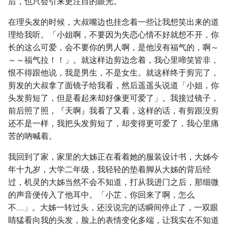
后，也只会引来更注目的眼光。
在理头发的时候，大叔嘴边也挂念着一些让我想笑出来的道
理给我听。「小姐啊，不要因为失恋心情不好就想不开，你
长的这么可爱，会不要你的男人啊，是他没有福气的，啊～
～～福气拉！！」。就这样边剪边念着，我心里啼笑皆非，
恨不得跟他说，我是男生，不是女生。就这样终于剪完了，
剪发的大叔拿了面镜子给我看，然后遥遥头说道「小姐，你
头发剪短了，但是看起来却好像更可爱了」。我接过镜子，
前后照了照，『天啊』我看了又看，这样的话，有剪跟没剪
还不是一样，我把头发剪短了，却变得更可爱了，我心里痛
苦的吶喊着。
我回到了家，家里的大姊正在看着她的服装设计书，大姊今
年十九岁，大学二年级，我轻轻的垫着脚从大姊的背后经
过，机灵的大姊当然不会不知道，打从我进门之后，那细微
的声音便传入了他耳中。「小芷，你回来了啊，怎么
不.....」。大姊一转过头，还没说完的话瞬间停止了，一双眼
睛猛看向我的头发，脸上的表情变化多端，让我实在不知道