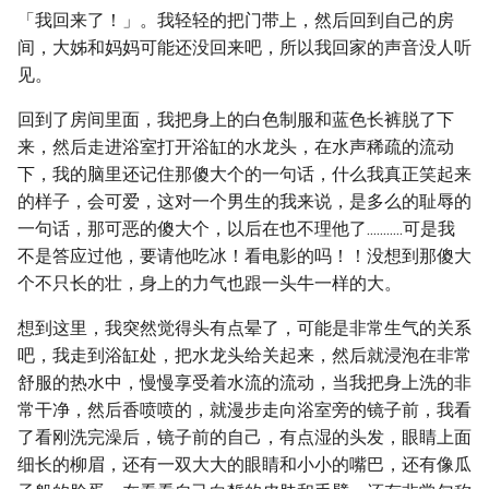
「我回来了！」。我轻轻的把门带上，然后回到自己的房
间，大姊和妈妈可能还没回来吧，所以我回家的声音没人听
见。
回到了房间里面，我把身上的白色制服和蓝色长裤脱了下
来，然后走进浴室打开浴缸的水龙头，在水声稀疏的流动
下，我的脑里还记住那傻大个的一句话，什么我真正笑起来
的样子，会可爱，这对一个男生的我来说，是多么的耻辱的
一句话，那可恶的傻大个，以后在也不理他了...........可是我
不是答应过他，要请他吃冰！看电影的吗！！没想到那傻大
个不只长的壮，身上的力气也跟一头牛一样的大。
想到这里，我突然觉得头有点晕了，可能是非常生气的关系
吧，我走到浴缸处，把水龙头给关起来，然后就浸泡在非常
舒服的热水中，慢慢享受着水流的流动，当我把身上洗的非
常干净，然后香喷喷的，就漫步走向浴室旁的镜子前，我看
了看刚洗完澡后，镜子前的自己，有点湿的头发，眼睛上面
细长的柳眉，还有一双大大的眼睛和小小的嘴巴，还有像瓜