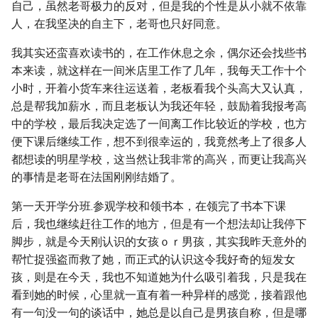
自己，虽然老哥极力的反对，但是我的个性是从小就不依靠
人，在我坚决的自主下，老哥也只好同意。
我其实还蛮喜欢读书的，在工作休息之余，偶尔还会找些书
本来读，就这样在一间米店里工作了几年，我每天工作十个
小时，开着小货车来往运送着，老板看我个头高大又认真，
总是帮我加薪水，而且老板认为我还年轻，鼓励着我报考高
中的学校，最后我决定选了一间离工作比较近的学校，也方
便下课后继续工作，想不到很幸运的，我竟然考上了很多人
都想读的明星学校，这当然让我非常的高兴，而更让我高兴
的事情是老哥在法国刚刚结婚了。
第一天开学分班.参观学校和领书本，在领完了书本下课
后，我也继续赶往工作的地方，但是有一个想法却让我停下
脚步，就是今天刚认识的女孩ｏｒ男孩，其实我昨天意外的
帮忙捉强盗而救了她，而正式的认识这令我好奇的短发女
孩，则是在今天，我也不知道她为什么吸引着我，只是我在
看到她的时候，心里就一直有着一种异样的感觉，接着跟他
有一句没一句的谈话中，她总是以自己是男孩自称，但是哪