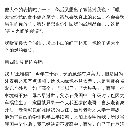
傻大个的表情吨了一下，然后又露出了微笑对我说：「嗯！
无论你长的像不像女孩子，我只喜欢真正的女生，不会喜欢
男生的你放心，我只是想跟你讨回我的战利品而已，这是
“男人之间”的约定”。
我听完傻大个的话，脸上不由的红了起来，也给了傻大个一
个灿烂的微笑。
第四话 算是约会吗
我！“王维德”，今年二十岁，长的虽然有点高大，但是因为
外表看起来有点随和，所以人缘也不算太差，只是常常会被
取几个外号，如『高个』『长脚仔』『大块头』，而我自小
家境就不好，母亲早过世，父亲在我国中二年级时，也因为
车祸往生了，家里就只剩一个大我五岁的老哥，自从老爸离
开后，老哥就负起照顾我的责任，当时老哥才大学一年级，
他为了自己的学业也半工半读着，又加上要照顾我，所以当
我国中毕业后，我已经决定不读高中，而先让自己工作养活