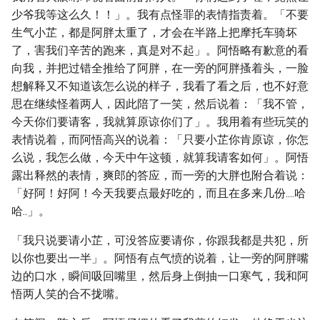
少爷我等这么久！！」。我有点怪罪的表情指责着。「不要
生气小芷，都是阿胖太重了，才会在半路上把摩托车骑坏
了，害我们辛苦的跑来，真是对不起」。阿悟略有歉意的看
向我，并把过错全推给了阿胖，在一旁的阿胖搔着头，一脸
想解释又不知道该怎么说的样子，我看了看之后，也不好意
思在继续怪着两人，因此陪了一笑，然后说着：「我不管，
今天你们要请客，我就算原谅你们了」。我用着有些玩笑的
表情说着，而阿悟高兴的说着：「只要小芷你肯原谅，你怎
么说，我怎么做，今天中午这顿，就算我请客如何」。阿悟
露出释然的表情，爽郎的答应，而一旁的大胖也附合着说：
「好阿！好阿！今天我要点最好吃的，而且在多来几份....哈
哈..」。
「我只说要请小芷，可没答应要请你，你跟我都是共犯，所
以你也要出一半」。阿悟有点气愤的说着，让一旁的阿胖嘴
边的口水，瞬间吸回嘴里，然后身上倒抽一口寒气，我和阿
悟两人笑的合不拢嘴。