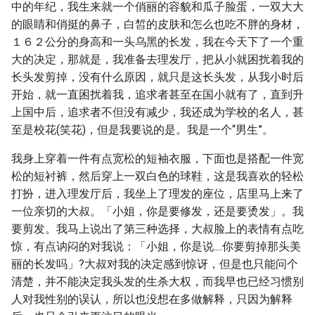
中的年纪，我生来就一个俏丽的容貌和瓜子脸蛋，一双大大
的眼睛和俏挺的鼻子，白皙的皮肤和怎么也吃不胖的身材，
１６２公分的身高和一头乌黑的长发，我在今天下了一个重
大的决定，那就是，我准备去理发厅，把从小就困扰着我的
长头发剪掉，没有什么原因，就只是这长头发，从我小时后
开始，就一直困扰着我，追求者甚至在国小就有了，直到升
上国中后，追求者不但没有减少，我还成为学校的名人，甚
至是校花(笑花)，但是我要说的是。我是一个“男生”。
我身上穿着一件有点宽松的短袖衣服，下面也是搭配一件宽
松的短衬裤，然后穿上一双白色的球鞋，这是我喜欢的轻松
打扮，进入理发厅后，我坐上了理发的座位，店里马上来了
一位亲切的大叔。「小姐，你是要修发，还是要烫发」。我
要剪发。我马上说出了第三种选择，大叔脸上的表情有点吃
惊，有点讷闷的对我说：「小姐，你是说....你要剪掉那头美
丽的长发吗」?大叔对我的决定感到惊讶，但是也只能问个
清楚，并不能决定我头发的生杀大权，而我早也已经习惯别
人对我性别的误认，所以也没想在多做解释，只因为解释