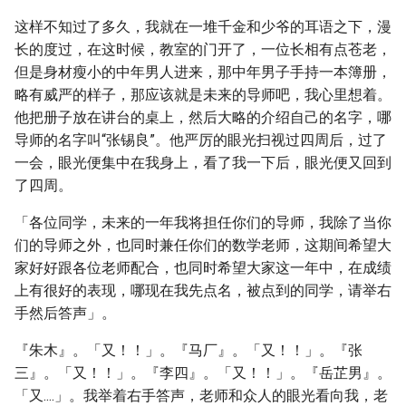
这样不知过了多久，我就在一堆千金和少爷的耳语之下，漫
长的度过，在这时候，教室的门开了，一位长相有点苍老，
但是身材瘦小的中年男人进来，那中年男子手持一本簿册，
略有威严的样子，那应该就是未来的导师吧，我心里想着。
他把册子放在讲台的桌上，然后大略的介绍自己的名字，哪
导师的名字叫“张锡良”。他严厉的眼光扫视过四周后，过了
一会，眼光便集中在我身上，看了我一下后，眼光便又回到
了四周。
「各位同学，未来的一年我将担任你们的导师，我除了当你
们的导师之外，也同时兼任你们的数学老师，这期间希望大
家好好跟各位老师配合，也同时希望大家这一年中，在成绩
上有很好的表现，哪现在我先点名，被点到的同学，请举右
手然后答声」。
『朱木』。「又！！」。『马厂』。「又！！」。『张
三』。「又！！」。『李四』。「又！！」。『岳芷男』。
「又....」。我举着右手答声，老师和众人的眼光看向我，老