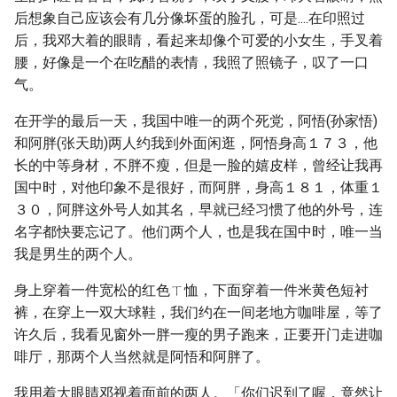
后想象自己应该会有几分像坏蛋的脸孔，可是....在印照过
后，我邓大着的眼睛，看起来却像个可爱的小女生，手叉着
腰，好像是一个在吃醋的表情，我照了照镜子，叹了一口
气。
在开学的最后一天，我国中唯一的两个死党，阿悟(孙家悟)
和阿胖(张天助)两人约我到外面闲逛，阿悟身高１７３，他
长的中等身材，不胖不瘦，但是一脸的嬉皮样，曾经让我再
国中时，对他印象不是很好，而阿胖，身高１８１，体重１
３０，阿胖这外号人如其名，早就已经习惯了他的外号，连
名字都快要忘记了。他们两个人，也是我在国中时，唯一当
我是男生的两个人。
身上穿着一件宽松的红色ㄒ恤，下面穿着一件米黄色短衬
裤，在穿上一双大球鞋，我们约在一间老地方咖啡屋，等了
许久后，我看见窗外一胖一瘦的男子跑来，正要开门走进咖
啡厅，那两个人当然就是阿悟和阿胖了。
我用着大眼睛邓视着面前的两人。「你们迟到了喔，竟然让