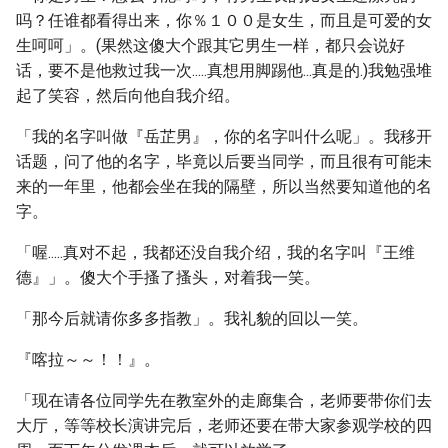
吗？任谁都看得出来，你％１００是女生，而且是可爱的女
生呵呵」。(果然这傻大个跟其它男生一样，都只会说好
话，要不是他救过我一次.....真想用脚踢他...真是的.)我勉强堆
起了笑容，然后向他自我介绍。
「我的名字叫做『岳芷男』，你的名字叫什么呢」。我移开
话题，问了他的名字，毕竟以后要当同学，而且很有可能未
来的一年里，他都会坐在我的隔壁，所以当然要知道他的名
字。
「喔.....真对不起，我都还没自我介绍，我的名字叫『王维
德』」。傻大个手搔了搔头，对着我一笑。
「那今后就请你多多指教」。我礼貌的回以一笑。
『喀拉～～！！』。
「现在请各位同学先在教室外的走廊集合，老师要带你们去
大厅，等等校长演讲完后，老师还要在带大家参观学校的四