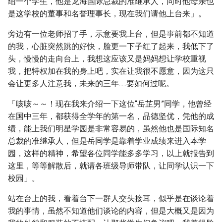
绍一个学生，他是龙海国际总裁的准继承人，同时他母亲也
是这学校的董事和名誉理事长，现在我们请他上台来」。
旁边有一位老师招了手，示意要我上台，但是事前都不知道
的我，心脏突然跳的好快，脸更一下子红了起来，我低下了
头，慢慢的走向台上，我想这应该又是妈妈想让学校重视
我，把特权加在我的身上吧，实在让我很不愿意，因为这只
会让更多人注意我，未来的三年.....要如何过呢。
「咳咳～～！现在我来介绍一下这位“岳芷男”同学，他曾经
在国中三年，都获得全学年的第一名，品德坚优，凭他的成
绩，能上我们明星学园是非常容易的，虽然他也是国际知名
总裁的准继承人，但是岳同学是靠着学业成绩来进入本学
园，这样的精神，希望各位同学能多多学习，以上就报告到
这里，等等解散后，就请各班级导师带队，让同学认识一下
校园」。
站在台上的我，看着台下一群人交头接耳，似乎是在谈论着
我的事情，虽然不知道他们谈论的内容，但是大概又是因为