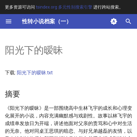
更多资源可访问
tsindex.org 多元性别搜索引擎
进行跨站搜索。
键
性转小说档案（一）
入
摘要
以
阳光下的暧昧
开
其他信息
始
下载:
阳光下的暧昧.txt
搜
索
摘要
《阳光下的暧昧》是一部围绕高中生林飞宇的成长和心理变
化展开的小说，内容充满幽默感与戏剧性。故事以林飞宇的
成绩单发放日为开端，讲述他面对父亲的责骂和心中对生活
的无奈。他对同桌王思琪的暗恋、与好兄弟越磊的友情，以